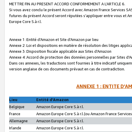
METTRE FIN AU PRESENT ACCORD CONFORMEMENT A L’ARTICLE 6.
Si vous avez conclu le présent Accord avec Amazon France Services SAS 
futures du présent Accord seront réputées s’appliquer entre vous et 
Europe Core S.à r.l.
Annexe 1 :Entité d’Amazon et Site d’Amazon par lieu
Annexe 2 :Loi et dispositions en matière de résolution des litiges appli
Annexe 3 :Disposition fiscale applicable aux Sites d’Amazon
Annexe 4 :Accord de protection des données personnelles par Sites d
Dans ces annexes, les traductions sont fournies à titre indicatif uniquem
version anglaise de ces documents prévaut en cas de contradiction.
ANNEXE 1 : ENTITE D’A
Lieu
Entité d’Amazon
Belgique
Amazon Europe Core S.à r.l.
France
Amazon Europe Core S.à r.l.(ou Amazon France Services 
Allemagne
Amazon Europe Core S.à r.l.
Irlande
Amazon Europe Core S.à r.l.