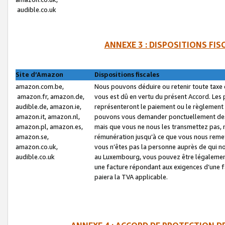
audible.co.uk
ANNEXE 3 : DISPOSITIONS FI
Site d’Amazon
Dispositions fiscales
amazon.com.be,
Nous pouvons déduire ou retenir toute taxe 
amazon.fr, amazon.de,
vous est dû en vertu du présent Accord. Les 
audible.de, amazon.ie,
représenteront le paiement ou le règlement 
amazon.it, amazon.nl,
pouvons vous demander ponctuellement des r
amazon.pl, amazon.es,
mais que vous ne nous les transmettez pas, n
amazon.se,
rémunération jusqu’à ce que vous nous reme
amazon.co.uk,
vous n’êtes pas la personne auprès de qui no
audible.co.uk
au Luxembourg, vous pouvez être légalement 
une facture répondant aux exigences d’une 
paiera la TVA applicable.