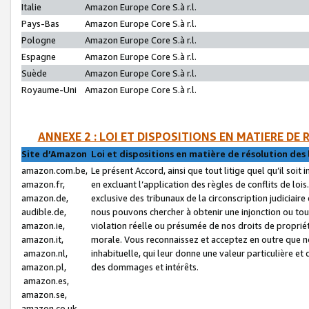
Italie
Amazon Europe Core S.à r.l.
Pays-Bas
Amazon Europe Core S.à r.l.
Pologne
Amazon Europe Core S.à r.l.
Espagne
Amazon Europe Core S.à r.l.
Suède
Amazon Europe Core S.à r.l.
Royaume-Uni
Amazon Europe Core S.à r.l.
ANNEXE 2 : LOI ET DISPOSITIONS EN MATIERE DE
Site d’Amazon
Loi et dispositions en matière de résolution des 
amazon.com.be,
Le présent Accord, ainsi que tout litige quel qu’il soi
amazon.fr,
en excluant l’application des règles de conflits de l
amazon.de,
exclusive des tribunaux de la circonscription judiciai
audible.de,
nous pouvons chercher à obtenir une injonction ou tou
amazon.ie,
violation réelle ou présumée de nos droits de proprié
amazon.it,
morale. Vous reconnaissez et acceptez en outre que n
amazon.nl,
inhabituelle, qui leur donne une valeur particulière 
amazon.pl,
des dommages et intérêts.
amazon.es,
amazon.se,
amazon.co.uk,