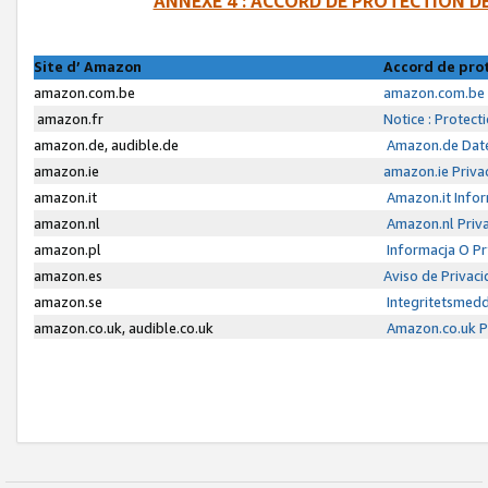
ANNEXE 4 : ACCORD DE PROTECTION 
Site d’ Amazon
Accord de pro
amazon.com.be
amazon.com.be 
amazon.fr
Notice : Protect
amazon.de, audible.de
Amazon.de Date
amazon.ie
amazon.ie Priva
amazon.it
Amazon.it Infor
amazon.nl
Amazon.nl Priva
amazon.pl
Informacja O P
amazon.es
Aviso de Privac
amazon.se
Integritetsmed
amazon.co.uk, audible.co.uk
Amazon.co.uk Pr