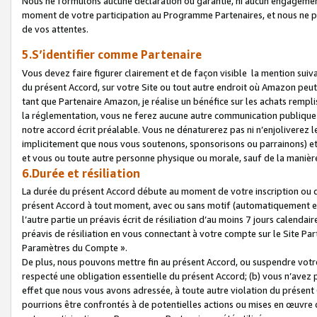
Nous ne formulons aucune déclaration ou garantie, ni aucun engagemen
moment de votre participation au Programme Partenaires, et nous ne p
de vos attentes.
5.S’identifier comme Partenaire
Vous devez faire figurer clairement et de façon visible la mention sui
du présent Accord, sur votre Site ou tout autre endroit où Amazon peut vo
tant que Partenaire Amazon, je réalise un bénéfice sur les achats remplis
la réglementation, vous ne ferez aucune autre communication publique
notre accord écrit préalable. Vous ne dénaturerez pas ni n’enjoliverez 
implicitement que nous vous soutenons, sponsorisons ou parrainons) et v
et vous ou toute autre personne physique ou morale, sauf de la manièr
6.Durée et résiliation
La durée du présent Accord débute au moment de votre inscription ou de
présent Accord à tout moment, avec ou sans motif (automatiquement et sa
l’autre partie un préavis écrit de résiliation d’au moins 7 jours calenda
préavis de résiliation en vous connectant à votre compte sur le Site Par
Paramètres du Compte ».
De plus, nous pouvons mettre fin au présent Accord, ou suspendre votre 
respecté une obligation essentielle du présent Accord; (b) vous n’avez p
effet que nous vous avons adressée, à toute autre violation du présen
pourrions être confrontés à de potentielles actions ou mises en œuvre 