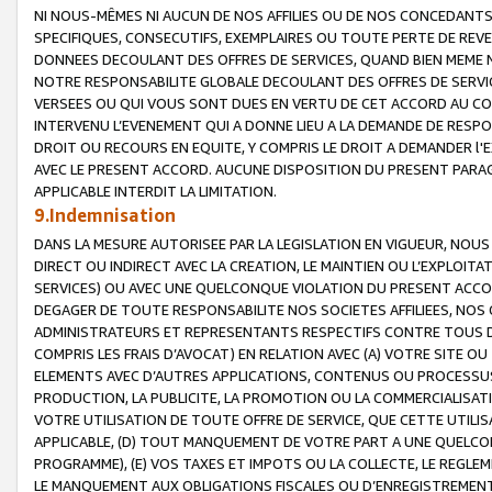
NI NOUS-MÊMES NI AUCUN DE NOS AFFILIES OU DE NOS CONCEDANT
SPECIFIQUES, CONSECUTIFS, EXEMPLAIRES OU TOUTE PERTE DE REVE
DONNEES DECOULANT DES OFFRES DE SERVICES, QUAND BIEN MEME N
NOTRE RESPONSABILITE GLOBALE DECOULANT DES OFFRES DE SERVI
VERSEES OU QUI VOUS SONT DUES EN VERTU DE CET ACCORD AU CO
INTERVENU L’EVENEMENT QUI A DONNE LIEU A LA DEMANDE DE RESP
DROIT OU RECOURS EN EQUITE, Y COMPRIS LE DROIT A DEMANDER l'
AVEC LE PRESENT ACCORD. AUCUNE DISPOSITION DU PRESENT PARAG
APPLICABLE INTERDIT LA LIMITATION.
9.Indemnisation
DANS LA MESURE AUTORISEE PAR LA LEGISLATION EN VIGUEUR, NO
DIRECT OU INDIRECT AVEC LA CREATION, LE MAINTIEN OU L’EXPLOIT
SERVICES) OU AVEC UNE QUELCONQUE VIOLATION DU PRESENT ACCO
DEGAGER DE TOUTE RESPONSABILITE NOS SOCIETES AFFILIEES, NOS 
ADMINISTRATEURS ET REPRESENTANTS RESPECTIFS CONTRE TOUS D
COMPRIS LES FRAIS D’AVOCAT) EN RELATION AVEC (A) VOTRE SITE O
ELEMENTS AVEC D’AUTRES APPLICATIONS, CONTENUS OU PROCESSUS, (
PRODUCTION, LA PUBLICITE, LA PROMOTION OU LA COMMERCIALISAT
VOTRE UTILISATION DE TOUTE OFFRE DE SERVICE, QUE CETTE UTILI
APPLICABLE, (D) TOUT MANQUEMENT DE VOTRE PART A UNE QUELCO
PROGRAMME), (E) VOS TAXES ET IMPOTS OU LA COLLECTE, LE REGLE
LE MANQUEMENT AUX OBLIGATIONS FISCALES OU D’ENREGISTREMENT 