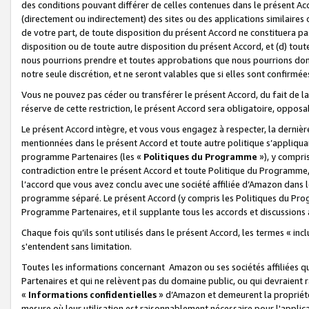
des conditions pouvant différer de celles contenues dans le présent Ac
(directement ou indirectement) des sites ou des applications similaires o
de votre part, de toute disposition du présent Accord ne constituera pa
disposition ou de toute autre disposition du présent Accord, et (d) tou
nous pourrions prendre et toutes approbations que nous pourrions donn
notre seule discrétion, et ne seront valables que si elles sont confirmée
Vous ne pouvez pas céder ou transférer le présent Accord, du fait de la 
réserve de cette restriction, le présent Accord sera obligatoire, opposab
Le présent Accord intègre, et vous vous engagez à respecter, la dernière 
mentionnées dans le présent Accord et toute autre politique s’appliqua
programme Partenaires (les «
Politiques du Programme
»), y compri
contradiction entre le présent Accord et toute Politique du Programme, 
l’accord que vous avez conclu avec une société affiliée d’Amazon dans 
programme séparé. Le présent Accord (y compris les Politiques du Progr
Programme Partenaires, et il supplante tous les accords et discussions 
Chaque fois qu’ils sont utilisés dans le présent Accord, les termes « in
s'entendent sans limitation.
Toutes les informations concernant Amazon ou ses sociétés affiliées 
Partenaires et qui ne relèvent pas du domaine public, ou qui devraient
«
Informations confidentielles
» d’Amazon et demeurent la propriété 
mesure où leur utilisation est raisonnablement nécessaire pour l'appli