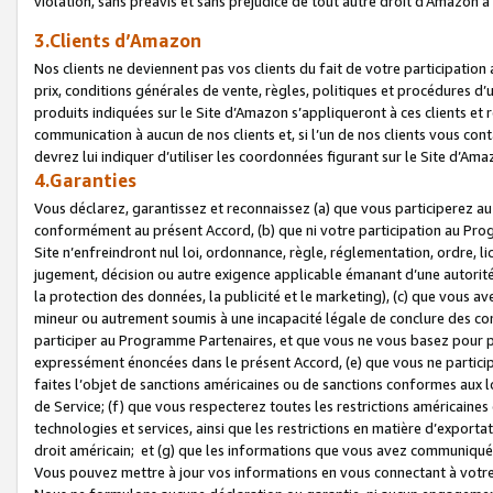
violation, sans préavis et sans préjudice de tout autre droit d’Amazo
3.Clients d’Amazon
Nos clients ne deviennent pas vos clients du fait de votre participati
prix, conditions générales de vente, règles, politiques et procédures d’u
produits indiquées sur le Site d’Amazon s’appliqueront à ces clients et
communication à aucun de nos clients et, si l’un de nos clients vous co
devrez lui indiquer d’utiliser les coordonnées figurant sur le Site d’Ama
4.Garanties
Vous déclarez, garantissez et reconnaissez (a) que vous participerez a
conformément au présent Accord, (b) que ni votre participation au Prog
Site n’enfreindront nul loi, ordonnance, règle, réglementation, ordre, li
jugement, décision ou autre exigence applicable émanant d’une autori
la protection des données, la publicité et le marketing), (c) que vous 
mineur ou autrement soumis à une incapacité légale de conclure des con
participer au Programme Partenaires, et que vous ne vous basez pour pr
expressément énoncées dans le présent Accord, (e) que vous ne particip
faites l’objet de sanctions américaines ou de sanctions conformes aux 
de Service; (f) que vous respecterez toutes les restrictions américaines
technologies et services, ainsi que les restrictions en matière d’exporta
droit américain; et (g) que les informations que vous avez communiqué
Vous pouvez mettre à jour vos informations en vous connectant à votre