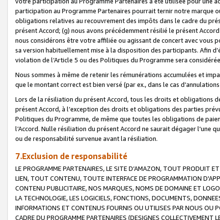
votre participation au Programme Partenaires a été utilisée pour une ac
participation au Programme Partenaires pourrait ternir notre marque ou
obligations relatives au recouvrement des impôts dans le cadre du prése
présent Accord; (g) nous avons précédemment résilié le présent Accord
nous considérons être votre affiliée ou agissant de concert avec vous 
sa version habituellement mise à la disposition des participants. Afin d’é
violation de l’Article 5 ou des Politiques du Programme sera considéré
Nous sommes à même de retenir les rémunérations accumulées et impayée
que le montant correct est bien versé (par ex., dans le cas d’annulations
Lors de la résiliation du présent Accord, tous les droits et obligations 
présent Accord, à l’exception des droits et obligations des parties prévus
Politiques du Programme, de même que toutes les obligations de paiement
l’Accord. Nulle résiliation du présent Accord ne saurait dégager l'une 
ou de responsabilité survenue avant la résiliation.
7.Exclusion de responsabilité
LE PROGRAMME PARTENAIRES, LE SITE D’AMAZON, TOUT PRODUIT ET 
LIEN, TOUT CONTENU, TOUTE INTERFACE DE PROGRAMMATION D'APP
CONTENU PUBLICITAIRE, NOS MARQUES, NOMS DE DOMAINE ET LOGOS
LA TECHNOLOGIE, LES LOGICIELS, FONCTIONS, DOCUMENTS, DONNEES
INFORMATIONS ET CONTENUS FOURNIS OU UTILISES PAR NOUS OU P
CADRE DU PROGRAMME PARTENAIRES (DESIGNES COLLECTIVEMENT LE