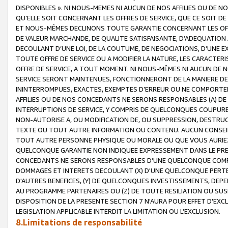
DISPONIBLES ». NI NOUS-MEMES NI AUCUN DE NOS AFFILIES OU D
QU’ELLE SOIT CONCERNANT LES OFFRES DE SERVICE, QUE CE SOIT DE
ET NOUS-MÊMES DECLINONS TOUTE GARANTIE CONCERNANT LES OFFRE
DE VALEUR MARCHANDE, DE QUALITE SATISFAISANTE, D’ADEQUATION
DECOULANT D’UNE LOI, DE LA COUTUME, DE NEGOCIATIONS, D’UNE
TOUTE OFFRE DE SERVICE OU A MODIFIER LA NATURE, LES CARACTERI
OFFRE DE SERVICE, A TOUT MOMENT. NI NOUS-MÊMES NI AUCUN DE 
SERVICE SERONT MAINTENUES, FONCTIONNERONT DE LA MANIERE DECR
ININTERROMPUES, EXACTES, EXEMPTES D’ERREUR OU NE COMPORT
AFFILIES OU DE NOS CONCEDANTS NE SERONS RESPONSABLES (A) DE
INTERRUPTIONS DE SERVICE, Y COMPRIS DE QUELCONQUES COUPURE
NON-AUTORISE A, OU MODIFICATION DE, OU SUPPRESSION, DESTRUC
TEXTE OU TOUT AUTRE INFORMATION OU CONTENU. AUCUN CONSEIL 
TOUT AUTRE PERSONNE PHYSIQUE OU MORALE OU QUE VOUS AURIEZ 
QUELCONQUE GARANTIE NON INDIQUEE EXPRESSEMENT DANS LE PRES
CONCEDANTS NE SERONS RESPONSABLES D’UNE QUELCONQUE COM
DOMMAGES ET INTERETS DECOULANT (X) D'UNE QUELCONQUE PERTE D
D'AUTRES BENEFICES, (Y) DE QUELCONQUES INVESTISSEMENTS, DEP
AU PROGRAMME PARTENAIRES OU (Z) DE TOUTE RESILIATION OU SU
DISPOSITION DE LA PRESENTE SECTION 7 N'AURA POUR EFFET D'EXC
LEGISLATION APPLICABLE INTERDIT LA LIMITATION OU L’EXCLUSION.
8.Limitations de responsabilité