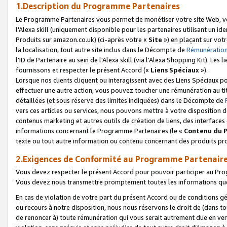
1.Description du Programme Partenaires
Le Programme Partenaires vous permet de monétiser votre site Web, vos 
l'Alexa skill (uniquement disponible pour les partenaires utilisant un 
Produits sur amazon.co.uk) (ci-après votre «
Site
») en plaçant sur votr
la localisation, tout autre site inclus dans le Décompte de
Rémunération
l'ID de Partenaire au sein de l'Alexa skill (via l'Alexa Shopping Kit). Le
fournissons et respecter le présent Accord («
Liens Spéciaux
»).
Lorsque nos clients cliquent ou interagissent avec des Liens Spéciaux p
effectuer une autre action, vous pouvez toucher une rémunération au ti
détaillées (et sous réserve des limites indiquées) dans le Décompte de
vers ces articles ou services, nous pouvons mettre à votre disposition d
contenus marketing et autres outils de création de liens, des interfaces
informations concernant le Programme Partenaires (le «
Contenu du 
texte ou tout autre information ou contenu concernant des produits prop
2.Exigences de Conformité au Programme Partenair
Vous devez respecter le présent Accord pour pouvoir participer au Pr
Vous devez nous transmettre promptement toutes les informations que
En cas de violation de votre part du présent Accord ou de conditions g
ou recours à notre disposition, nous nous réservons le droit de (dans 
de renoncer à) toute rémunération qui vous serait autrement due en ver