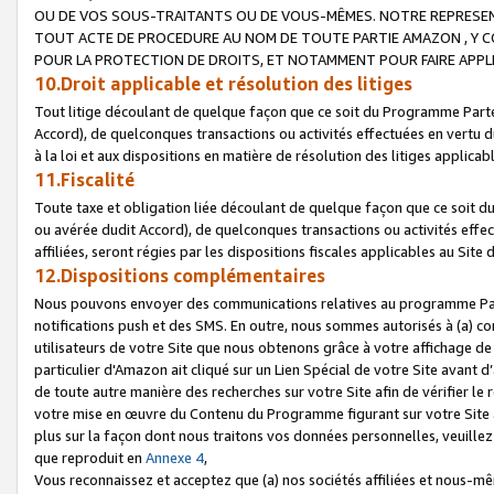
OU DE VOS SOUS-TRAITANTS OU DE VOUS-MÊMES. NOTRE REPRES
TOUT ACTE DE PROCEDURE AU NOM DE TOUTE PARTIE AMAZON , Y CO
POUR LA PROTECTION DE DROITS, ET NOTAMMENT POUR FAIRE APPL
10.Droit applicable et résolution des litiges
Tout litige découlant de quelque façon que ce soit du Programme Parte
Accord), de quelconques transactions ou activités effectuées en vertu d
à la loi et aux dispositions en matière de résolution des litiges applic
11.Fiscalité
Toute taxe et obligation liée découlant de quelque façon que ce soit 
ou avérée dudit Accord), de quelconques transactions ou activités effe
affiliées, seront régies par les dispositions fiscales applicables au Si
12.Dispositions complémentaires
Nous pouvons envoyer des communications relatives au programme Parten
notifications push et des SMS. En outre, nous sommes autorisés à (a) cont
utilisateurs de votre Site que nous obtenons grâce à votre affichage de
particulier d'Amazon ait cliqué sur un Lien Spécial de votre Site avant d
de toute autre manière des recherches sur votre Site afin de vérifier le re
votre mise en œuvre du Contenu du Programme figurant sur votre Site à
plus sur la façon dont nous traitons vos données personnelles, veuille
que reproduit en
Annexe 4
,
Vous reconnaissez et acceptez que (a) nos sociétés affiliées et nous-m