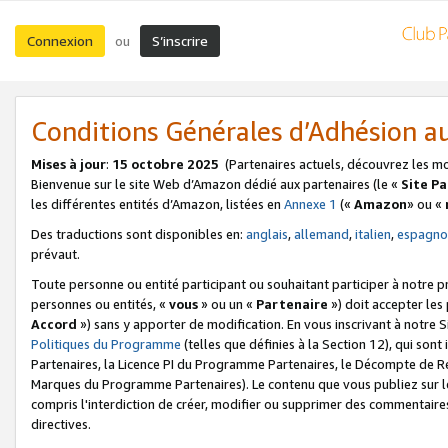
Connexion
S’inscrire
ou
Conditions Générales d’Adhésion 
Mises à jour
:
15 octobre 2025
(Partenaires actuels, découvrez les m
Bienvenue sur le site Web d’Amazon dédié aux partenaires (le «
Site P
les différentes entités d’Amazon, listées en
Annexe 1
(«
Amazon
» ou «
Des traductions sont disponibles en:
anglais
,
allemand
,
italien
,
espagno
prévaut.
Toute personne ou entité participant ou souhaitant participer à notre 
personnes ou entités, «
vous
» ou un «
Partenaire
») doit accepter le
Accord
») sans y apporter de modification. En vous inscrivant à notre Si
Politiques du Programme
(telles que définies à la Section 12), qui so
Partenaires, la Licence PI du Programme Partenaires, le Décompte de 
Marques du Programme Partenaires). Le contenu que vous publiez sur l
compris l'interdiction de créer, modifier ou supprimer des commentaires
directives.