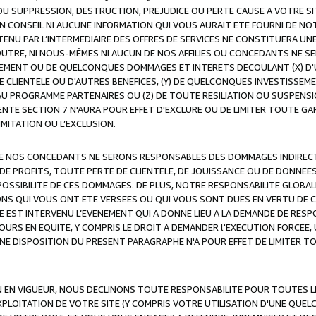
OU SUPPRESSION, DESTRUCTION, PREJUDICE OU PERTE CAUSE A VOTRE SI
 CONSEIL NI AUCUNE INFORMATION QUI VOUS AURAIT ETE FOURNI DE N
ENU PAR L’INTERMEDIAIRE DES OFFRES DE SERVICES NE CONSTITUERA U
OUTRE, NI NOUS-MÊMES NI AUCUN DE NOS AFFILIES OU CONCEDANTS NE
MENT OU DE QUELCONQUES DOMMAGES ET INTERETS DECOULANT (X) D'
DE CLIENTELE OU D'AUTRES BENEFICES, (Y) DE QUELCONQUES INVESTISS
 AU PROGRAMME PARTENAIRES OU (Z) DE TOUTE RESILIATION OU SUSPENS
ENTE SECTION 7 N'AURA POUR EFFET D'EXCLURE OU DE LIMITER TOUTE G
IMITATION OU L’EXCLUSION.
 DE NOS CONCEDANTS NE SERONS RESPONSABLES DES DOMMAGES INDIRECTS
DE PROFITS, TOUTE PERTE DE CLIENTELE, DE JOUISSANCE OU DE DONNEE
POSSIBILITE DE CES DOMMAGES. DE PLUS, NOTRE RESPONSABILITE GLOBA
ONS QUI VOUS ONT ETE VERSEES OU QUI VOUS SONT DUES EN VERTU DE
 EST INTERVENU L’EVENEMENT QUI A DONNE LIEU A LA DEMANDE DE RESP
OURS EN EQUITE, Y COMPRIS LE DROIT A DEMANDER l'EXECUTION FORCEE
UNE DISPOSITION DU PRESENT PARAGRAPHE N'A POUR EFFET DE LIMITER T
ON EN VIGUEUR, NOUS DECLINONS TOUTE RESPONSABILITE POUR TOUTES 
’EXPLOITATION DE VOTRE SITE (Y COMPRIS VOTRE UTILISATION D'UNE QUE