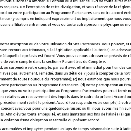
 vous autoriser à afficher le Contenu ou à utiliser celui-ci de toute autre man
ns requises. » A l’exception de cette divulgation, et sous réserve de la régle
rd ou votre participation au Programme Partenaires sans notre accord écrit
s et nous (y compris en indiquant expressément ou implicitement que nous vou
d'aucune affiliation entre nous et vous ou toute autre personne physique ou m
tre inscription ou de votre utilisation du Site Partenaires. Vous pouvez, et
 recours aux tribunaux, si la législation applicable l’autorise), en adressant 
e à laquelle le préavis est fourni. Vous pouvez nous adresser un préavis de r
ture de votre compte dans la section « Paramètres du Compte ».
, ou suspendre votre compte, par écrit avec effet immédiat pour l’un des cas
 n’avez pas, autrement, remédié, dans un délai de 7 jours à compter de la noti
tamment de toute Politique du Programme); (c) nous estimons que nous pourrio
votre participation au Programme Partenaires; (d) votre participation au Pro
ns que vous ou votre participation au Programme Partenaires pourrait ternir 
ons relatives au recouvrement des impôts dans le cadre du présent Accord ou 
s précédemment résilié le présent Accord (ou suspendu votre compte) à votre
de concert avec vous pour une quelconque raison; ou (h) nous avons mis fin a
. Afin d’éviter toute ambiguïté, et sans limitation aux fins de l’alinéa (a) qui
violation d’une obligation essentielle du présent Accord.
accumulées et impayées pendant un laps de temps raisonnable suite à ladite