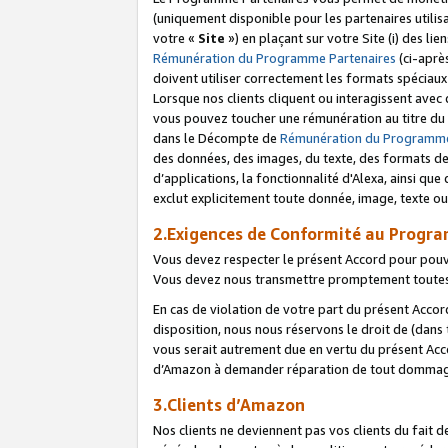
(uniquement disponible pour les partenaires utilis
votre «
Site
») en plaçant sur votre Site (i) des li
Rémunération du Programme Partenaires
(ci-aprè
doivent utiliser correctement les formats spéciaux
Lorsque nos clients cliquent ou interagissent avec
vous pouvez toucher une rémunération au titre du p
dans le Décompte de
Rémunération du Programme
des données, des images, du texte, des formats de 
d’applications, la fonctionnalité d'Alexa, ainsi q
exclut explicitement toute donnée, image, texte ou
2.Exigences de Conformité au Progr
Vous devez respecter le présent Accord pour pouv
Vous devez nous transmettre promptement toutes 
En cas de violation de votre part du présent Accor
disposition, nous nous réservons le droit de (dans
vous serait autrement due en vertu du présent Accor
d’Amazon à demander réparation de tout dommag
3.Clients d’Amazon
Nos clients ne deviennent pas vos clients du fait 