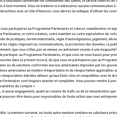
s d’utilisation concernant les commandes des clients, le service client et les
es à tout moment. Vous ne traiterez ni n'adresserez aucune communication à au
teractions avec un Site d’Amazon, vous devrez lui indiquer d’utiliser les coo
e vous participerez au Programme Partenaires et créerez, maintiendrez et ex
 Partenaires, ni votre création, votre maintien ou votre exploitation de votre
 code de pratiques, norme industrielle, règle d’autorégulation, jugement, déc
s règles régissant les communications, la protection des données, la public
amment, que vous n’êtes pas un mineur ou autrement soumis à une incapacité l
de participer au Programme Partenaires, et que vous ne vous basez pour pren
oncées dans le présent Accord, (e) que vous ne participerez pas au Programme
icaines ou de sanctions conformes aux lois américaines imposées par les gouv
ctions américaines en matière d’exportation et de réexportation applicables aux
e réexportation édictées ailleurs qu’aux Etats-Unis et compatibles avec le dr
artenaires sont toujours exactes et complètes. Vous pouvez mettre à jour 
 Paramètres du Compte ».
, ni aucun engagement, quant au volume du trafic ou de la rémunération qu
e pouvons être tenus pour responsables de toute action que vous entreprend
sible la mention suivante, ou toute autre mention similaire en substance pré