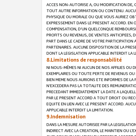
ACCES NON-AUTORISE A, OU MODIFICATION DE, 
TOUT AUTRE INFORMATION OU CONTENU. AUCUN
PHYSIQUE OU MORALE OU QUE VOUS AURIEZ OBT
EXPRESSEMENT DANS LE PRESENT ACCORD. EN 
COMPENSATION, D’UN QUELCONQUE REMBOURSE
PROFITS OU REVENUS, DE VENTES ANTICIPEES, 
PART DANS LE CADRE DE VOTRE PARTICIPATION
PARTENAIRES. AUCUNE DISPOSITION DE LA PRES
DONT LA LEGISLATION APPLICABLE INTERDIT LA L
8.Limitations de responsabilité
NI NOUS-MÊMES NI AUCUN DE NOS AFFILIES OU
EXEMPLAIRES OU TOUTE PERTE DE REVENUS OU 
BIEN MEME NOUS AURIONS ETE INFORMES DE LA 
N’EXCEDERA PAS LA TOTALITE DES REMUNERATI
PRECEDANT IMMEDIATEMENT LA DATE A LAQUELLE
PAR LE PRESENT ACCORD A TOUT DROIT OU REC
EQUITE EN LIEN AVEC LE PRESENT ACCORD. AUC
APPLICABLE INTERDIT LA LIMITATION.
9.Indemnisation
DANS LA MESURE AUTORISEE PAR LA LEGISLATI
INDIRECT AVEC LA CREATION, LE MAINTIEN OU L