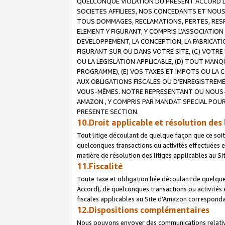
QUELCONQUE VIOLATION DU PRESENT ACCORD DE
SOCIETES AFFILIEES, NOS CONCEDANTS ET NOUS
TOUS DOMMAGES, RECLAMATIONS, PERTES, RESPO
ELEMENT Y FIGURANT, Y COMPRIS L’ASSOCIATION
DEVELOPPEMENT, LA CONCEPTION, LA FABRICATI
FIGURANT SUR OU DANS VOTRE SITE, (C) VOTRE 
OU LA LEGISLATION APPLICABLE, (D) TOUT MA
PROGRAMME), (E) VOS TAXES ET IMPOTS OU LA 
AUX OBLIGATIONS FISCALES OU D’ENREGISTREME
VOUS-MÊMES. NOTRE REPRESENTANT OU NOUS-
AMAZON , Y COMPRIS PAR MANDAT SPECIAL POUR
PRESENTE SECTION.
10.Droit applicable et résolution des 
Tout litige découlant de quelque façon que ce soi
quelconques transactions ou activités effectuées en
matière de résolution des litiges applicables au S
11.Fiscalité
Toute taxe et obligation liée découlant de quelqu
Accord), de quelconques transactions ou activités e
fiscales applicables au Site d’Amazon corresponda
12.Dispositions complémentaires
Nous pouvons envoyer des communications relatives