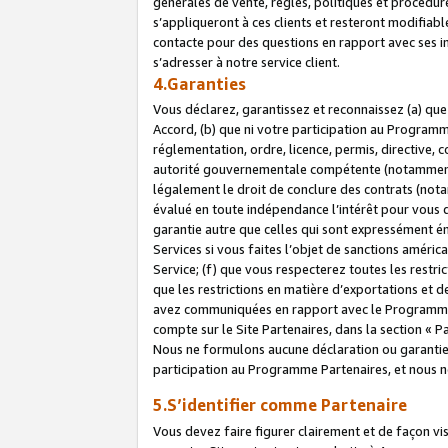
générales de vente, règles, politiques et procédure
s’appliqueront à ces clients et resteront modifiabl
contacte pour des questions en rapport avec ses in
s’adresser à notre service client.
4.Garanties
Vous déclarez, garantissez et reconnaissez (a) qu
Accord, (b) que ni votre participation au Programme
réglementation, ordre, licence, permis, directive,
autorité gouvernementale compétente (notamment le
légalement le droit de conclure des contrats (not
évalué en toute indépendance l’intérêt pour vous 
garantie autre que celles qui sont expressément én
Services si vous faites l’objet de sanctions amér
Service; (f) que vous respecterez toutes les restri
que les restrictions en matière d’exportations et d
avez communiquées en rapport avec le Programme P
compte sur le Site Partenaires, dans la section «
Nous ne formulons aucune déclaration ou garantie
participation au Programme Partenaires, et nous n
5.S’identifier comme Partenaire
Vous devez faire figurer clairement et de façon vi