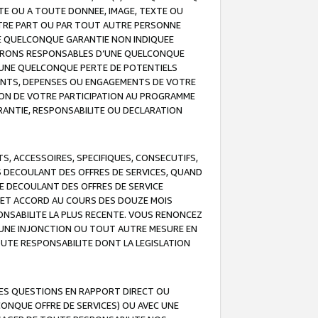
TE OU A TOUTE DONNEE, IMAGE, TEXTE OU
OTRE PART OU PAR TOUT AUTRE PERSONNE
NE QUELCONQUE GARANTIE NON INDIQUEE
 SERONS RESPONSABLES D’UNE QUELCONQUE
UNE QUELCONQUE PERTE DE POTENTIELS
EMENTS, DEPENSES OU ENGAGEMENTS DE VOTRE
ION DE VOTRE PARTICIPATION AU PROGRAMME
ARANTIE, RESPONSABILITE OU DECLARATION
, ACCESSOIRES, SPECIFIQUES, CONSECUTIFS,
S DECOULANT DES OFFRES DE SERVICES, QUAND
LE DECOULANT DES OFFRES DE SERVICE
 CET ACCORD AU COURS DES DOUZE MOIS
ONSABILITE LA PLUS RECENTE. VOUS RENONCEZ
, UNE INJONCTION OU TOUT AUTRE MESURE EN
OUTE RESPONSABILITE DONT LA LEGISLATION
LES QUESTIONS EN RAPPORT DIRECT OU
LCONQUE OFFRE DE SERVICES) OU AVEC UNE