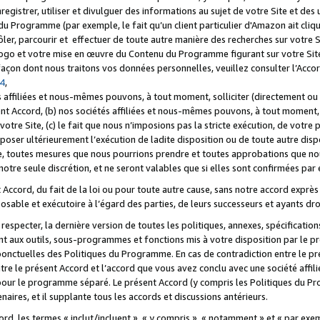
registrer, utiliser et divulguer des informations au sujet de votre Site et des
u Programme (par exemple, le fait qu’un client particulier d'Amazon ait cliqu
ôler, parcourir et effectuer de toute autre manière des recherches sur votre Si
tre logo et votre mise en œuvre du Contenu du Programme figurant sur votre Si
 façon dont nous traitons vos données personnelles, veuillez consulter l’Acc
 4
,
 affiliées et nous-mêmes pouvons, à tout moment, solliciter (directement ou 
nt Accord, (b) nos sociétés affiliées et nous-mêmes pouvons, à tout moment, 
votre Site, (c) le fait que nous n’imposions pas la stricte exécution, de votre
poser ultérieurement l’exécution de ladite disposition ou de toute autre disp
ce, toutes mesures que nous pourrions prendre et toutes approbations que n
otre seule discrétion, et ne seront valables que si elles sont confirmées par 
Accord, du fait de la loi ou pour toute autre cause, sans notre accord exprès 
posable et exécutoire à l’égard des parties, de leurs successeurs et ayants dro
especter, la dernière version de toutes les politiques, annexes, spécification
ant aux outils, sous-programmes et fonctions mis à votre disposition par le 
 ponctuelles des Politiques du Programme. En cas de contradiction entre le p
ntre le présent Accord et l’accord que vous avez conclu avec une société aff
 pour le programme séparé. Le présent Accord (y compris les Politiques du Pr
ires, et il supplante tous les accords et discussions antérieurs.
cord, les termes « inclut/incluent », « y compris », « notamment » et « par e