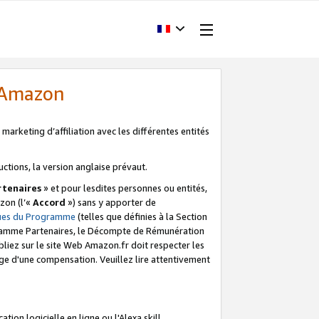
d'Amazon
marketing d’affiliation avec les différentes entités
uctions, la version anglaise prévaut.
tenaires
» et pour lesdites personnes ou entités,
zon (l’«
Accord
») sans y apporter de
ques du Programme
(telles que définies à la Section
ogramme Partenaires, le Décompte de Rémunération
iez sur le site Web Amazon.fr doit respecter les
ge d'une compensation. Veuillez lire attentivement
on logicielle en ligne ou l'Alexa skill