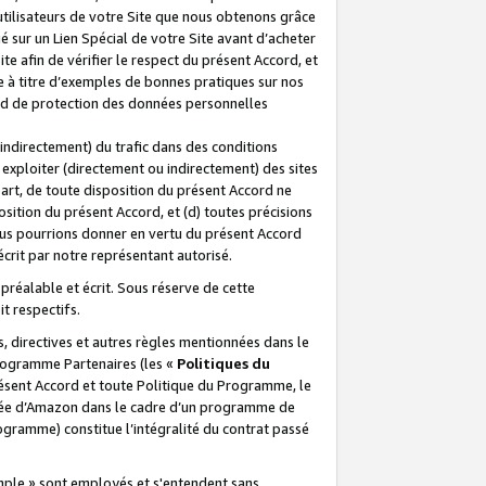
 utilisateurs de votre Site que nous obtenons grâce
é sur un Lien Spécial de votre Site avant d’acheter
te afin de vérifier le respect du présent Accord, et
te à titre d’exemples de bonnes pratiques sur nos
ord de protection des données personnelles
indirectement) du trafic dans des conditions
exploiter (directement ou indirectement) des sites
 part, de toute disposition du présent Accord ne
osition du présent Accord, et (d) toutes précisions
ous pourrions donner en vertu du présent Accord
écrit par notre représentant autorisé.
préalable et écrit. Sous réserve de cette
it respectifs.
s, directives et autres règles mentionnées dans le
programme Partenaires (les «
Politiques du
résent Accord et toute Politique du Programme, le
iliée d’Amazon dans le cadre d’un programme de
ogramme) constitue l’intégralité du contrat passé
xemple » sont employés et s'entendent sans