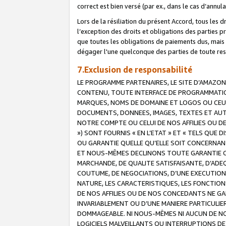
correct est bien versé (par ex., dans le cas d’annul
Lors de la résiliation du présent Accord, tous les 
l’exception des droits et obligations des parties p
que toutes les obligations de paiements dus, mais no
dégager l'une quelconque des parties de toute resp
7.Exclusion de responsabilité
LE PROGRAMME PARTENAIRES, LE SITE D’AMAZON
CONTENU, TOUTE INTERFACE DE PROGRAMMATION
MARQUES, NOMS DE DOMAINE ET LOGOS OU CEUX 
DOCUMENTS, DONNEES, IMAGES, TEXTES ET AUT
NOTRE COMPTE OU CELUI DE NOS AFFILIES OU 
») SONT FOURNIS « EN L’ETAT » ET « TELS QU
OU GARANTIE QUELLE QU’ELLE SOIT CONCERNANT 
ET NOUS-MÊMES DECLINONS TOUTE GARANTIE CON
MARCHANDE, DE QUALITE SATISFAISANTE, D’ADE
COUTUME, DE NEGOCIATIONS, D’UNE EXECUTION
NATURE, LES CARACTERISTIQUES, LES FONCTION
DE NOS AFFILIES OU DE NOS CONCEDANTS NE G
INVARIABLEMENT OU D’UNE MANIERE PARTICULI
DOMMAGEABLE. NI NOUS-MÊMES NI AUCUN DE NO
LOGICIELS MALVEILLANTS OU INTERRUPTIONS D