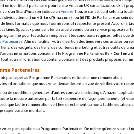
ant un identifiant partenaire pour le site Amazon UK sur amazon.co.uk et pro
ens vers un Site d’Amazon indiqué en
Annexe 1
ou, le cas échéant selon la local
s individuellement un «
Site d’Amazon
») ; ou (ii) l'ID de Partenaire au sein de
 de liens formatés que nous fournissons et respecter le présent Accord («
Li
 des Liens Spéciaux pour acheter un article vendu ou un service proposé sur l
rogramme pour les achats remplissant les conditions requises, telles que dét
 Partenaires
. Afin de faciliter votre insertion des liens vers ces articles ou
liens, des widgets, des liens, des contenus marketing et autres outils de cré
ue d’autres informations concernant le Programme Partenaires (le «
Contenu d
 tout autre information ou contenu concernant des produits proposés sur un s
amme Partenaires
oir participer au Programme Partenaires et toucher une rémunération.
les informations que nous vous demanderons en vue de vérifier votre respe
d ou de conditions générales d’autres contrats marketing d’Amazon applicable
 toute la mesure autorisée par la loi) suspendre de façon permanente (et vou
d, que ladite rémunération soit liée directement ou non à ladite violation, s
e supérieur à ce montant.
de votre participation au Programme Partenaires. De même qu’entre vous et nou