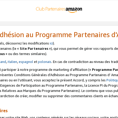
’Adhésion au Programme Partenaires 
els, découvrez les modifications
ici
).
enaires (le «
Site Partenaires
»), qui vous permet de gérer vos rapports de 
ous
» ou des termes similaires).
mand
,
italien
,
espagnol
et
polonais
. En cas de contradiction au niveau des trad
t participer à notre programme de marketing d’affiliation («
Programme Par
 présentes Conditions Générales d’Adhésion au Programme Partenaires d’ Ama
naires ou en l’utilisant, vous acceptez le présent Accord, y compris les
Politi
s Exigences de Participation au Programme Partenaires, la Licence PI du Pr
s Relatives aux Marques du Programme Partenaires). Le contenu que vous publ
erdiction de créer, modifier ou supprimer des commentaires clients en échan
ires
votre site Web, vos contenus générés sur les réseaux sociaux, votre applicati