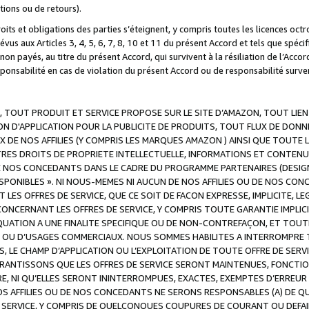
ations ou de retours).
droits et obligations des parties s’éteignent, y compris toutes les licences oc
révus aux Articles 3, 4, 5, 6, 7, 8, 10 et 11 du présent Accord et tels que sp
n payés, au titre du présent Accord, qui survivent à la résiliation de l’Accord
onsabilité en cas de violation du présent Accord ou de responsabilité survenu
, TOUT PRODUIT ET SERVICE PROPOSE SUR LE SITE D’AMAZON, TOUT LIEN
 D'APPLICATION POUR LA PUBLICITE DE PRODUITS, TOUT FLUX DE DONN
DE NOS AFFILIES (Y COMPRIS LES MARQUES AMAZON ) AINSI QUE TOUTE L
RES DROITS DE PROPRIETE INTELLECTUELLE, INFORMATIONS ET CONTENU
DE NOS CONCEDANTS DANS LE CADRE DU PROGRAMME PARTENAIRES (DESIG
E DISPONIBLES ». NI NOUS-MEMES NI AUCUN DE NOS AFFILIES OU DE NOS
LES OFFRES DE SERVICE, QUE CE SOIT DE FACON EXPRESSE, IMPLICITE, L
CERNANT LES OFFRES DE SERVICE, Y COMPRIS TOUTE GARANTIE IMPLICIT
QUATION A UNE FINALITE SPECIFIQUE OU DE NON-CONTREFAÇON, ET TOUTE
 OU D’USAGES COMMERCIAUX. NOUS SOMMES HABILITES A INTERROMPRE TO
S, LE CHAMP D’APPLICATION OU L’EXPLOITATION DE TOUTE OFFRE DE SER
ARANTISSONS QUE LES OFFRES DE SERVICE SERONT MAINTENUES, FONCTIO
ERE, NI QU’ELLES SERONT ININTERROMPUES, EXACTES, EXEMPTES D’ER
S AFFILIES OU DE NOS CONCEDANTS NE SERONS RESPONSABLES (A) DE QU
E SERVICE, Y COMPRIS DE QUELCONQUES COUPURES DE COURANT OU DEFAI