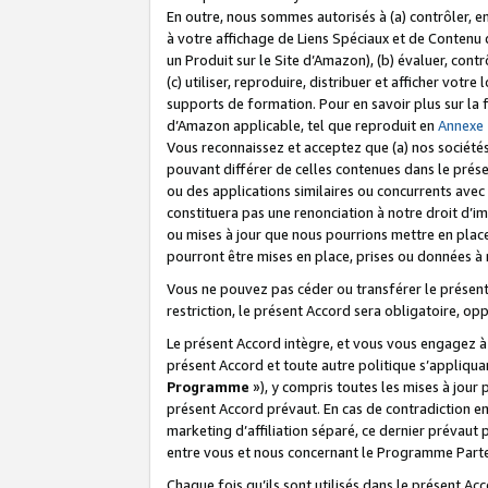
En outre, nous sommes autorisés à (a) contrôler, en
à votre affichage de Liens Spéciaux et de Contenu d
un Produit sur le Site d’Amazon), (b) évaluer, contr
(c) utiliser, reproduire, distribuer et afficher vo
supports de formation. Pour en savoir plus sur la
d’Amazon applicable, tel que reproduit en
Annexe
Vous reconnaissez et acceptez que (a) nos sociétés
pouvant différer de celles contenues dans le prése
ou des applications similaires ou concurrents avec 
constituera pas une renonciation à notre droit d’im
ou mises à jour que nous pourrions mettre en pla
pourront être mises en place, prises ou données à n
Vous ne pouvez pas céder ou transférer le présent 
restriction, le présent Accord sera obligatoire, op
Le présent Accord intègre, et vous vous engagez à r
présent Accord et toute autre politique s’appliqu
Programme
»), y compris toutes les mises à jour
présent Accord prévaut. En cas de contradiction e
marketing d’affiliation séparé, ce dernier prévaut
entre vous et nous concernant le Programme Partena
Chaque fois qu’ils sont utilisés dans le présent Ac