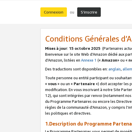
Connexion
S’inscrire
ou
Conditions Générales d
Mises à jour
:
15 octobre 2025
(Partenaires actu
Bienvenue sur le site Web d’Amazon dédié aux part
d’Amazon, listées en
Annexe 1
(«
Amazon
» ou «
n
Des traductions sont disponibles en:
anglais
,
alle
Toute personne ou entité participant ou souhaitan
«
vous
» ou un «
Partenaire
») doit accepter les
modification. En vous inscrivant à notre Site Parte
12), qui sont intégrées par renvoi (notamment no
du Programme Partenaires ou encore les Directive
règles de la communauté d'Amazon, y compris l'int
les politiques et directives.
1.Description du Programme Partena
Le Programme Partenaires vous permet de monétiser 