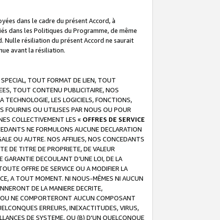
troyées dans le cadre du présent Accord, à
écifiés dans les Politiques du Programme, de même
. Nulle résiliation du présent Accord ne saurait
e avant la résiliation.
 SPECIAL, TOUT FORMAT DE LIEN, TOUT
EES, TOUT CONTENU PUBLICITAIRE, NOS
A TECHNOLOGIE, LES LOGICIELS, FONCTIONS,
S FOURNIS OU UTILISES PAR NOUS OU POUR
NES COLLECTIVEMENT LES «
OFFRES DE SERVICE
 CONCEDANTS NE FORMULONS AUCUNE DECLARATION
EGALE OU AUTRE. NOS AFFILIES, NOS CONCEDANTS
E DE TITRE DE PROPRIETE, DE VALEUR
 GARANTIE DECOULANT D’UNE LOI, DE LA
UTE OFFRE DE SERVICE OU A MODIFIER LA
VICE, A TOUT MOMENT. NI NOUS-MÊMES NI AUCUN
NNERONT DE LA MANIERE DECRITE,
REUR OU NE COMPORTERONT AUCUN COMPOSANT
ELCONQUES ERREURS, INEXACTITUDES, VIRUS,
LLANCES DE SYSTEME, OU (B) D'UN QUELCONQUE