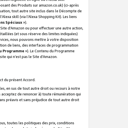
posant des Produits sur amazon.co.uk) (ci-après
isation, tout autre site inclus dans le Décompte de
 l'Alexa skill (via l'Alexa Shopping Kit). Les liens
ens Spéciaux
»).
e Site d’Amazon ou pour effectuer une autre action,
aillées (et sous réserve des limites indiquées)
 services, nous pouvons mettre à votre disposition
ation de liens, des interfaces de programmation
u Programme
»). Le Contenu du Programme
ite qui n’est pas le Site d’Amazon.
ct du présent Accord.
s, en sus de tout autre droit ou recours à notre
s acceptez de renoncer à) toute rémunération qui
ans préavis et sans préjudice de tout autre droit
s, toutes les politiques des prix, conditions