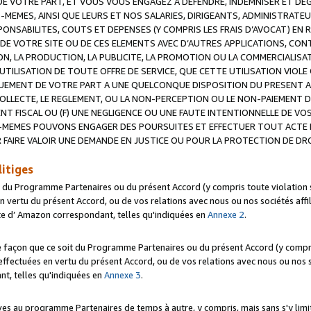
 VOTRE PART, ET VOUS VOUS ENGAGEZ A DEFENDRE, INDEMNISER ET DE
-MEMES, AINSI QUE LEURS ET NOS SALARIES, DIRIGEANTS, ADMINISTRAT
NSABILITES, COUTS ET DEPENSES (Y COMPRIS LES FRAIS D’AVOCAT) EN R
 DE VOTRE SITE OU DE CES ELEMENTS AVEC D’AUTRES APPLICATIONS, CONT
ON, LA PRODUCTION, LA PUBLICITE, LA PROMOTION OU LA COMMERCIALIS
UTILISATION DE TOUTE OFFRE DE SERVICE, QUE CETTE UTILISATION VIOL
NQUEMENT DE VOTRE PART A UNE QUELCONQUE DISPOSITION DU PRESENT 
COLLECTE, LE REGLEMENT, OU LA NON-PERCEPTION OU LE NON-PAIEMENT 
NT FISCAL OU (F) UNE NEGLIGENCE OU UNE FAUTE INTENTIONNELLE DE V
MEMES POUVONS ENGAGER DES POURSUITES ET EFFECTUER TOUT ACTE 
 FAIRE VALOIR UNE DEMANDE EN JUSTICE OU POUR LA PROTECTION DE DR
litiges
t du Programme Partenaires ou du présent Accord (y compris toute violation
 vertu du présent Accord, ou de vos relations avec nous ou nos sociétés affili
ite d’ Amazon correspondant, telles qu'indiquées en
Annexe 2
.
e façon que ce soit du Programme Partenaires ou du présent Accord (y compr
ffectuées en vertu du présent Accord, ou de vos relations avec nous ou nos soc
nt, telles qu'indiquées en
Annexe 3
.
 au programme Partenaires de temps à autre, y compris, mais sans s'y limite