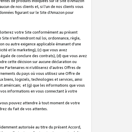
 ventes de produits indiquées sur le Site d’Amazon
cun de nos clients et, si l’un de nos clients vous
rdonnées figurant sur le Site d’Amazon pour
ploiterez votre Site conformément au présent
 Site n’enfreindront nul loi, ordonnance, règle,
ision ou autre exigence applicable émanant d’une
ité et le marketing), (c) que vous avez
égale de conclure des contrats), (d) que vous avez
dre cette décision sur aucune déclaration ou
 Partenaires ni n’utiliserez d’autres Offres de
ernements du pays où vous utilisez une Offre de
 biens, logiciels, technologies et services, ainsi
oit américain; et (g) que les informations que vous
vos informations en vous connectant à votre
e vous pouvez attendre à tout moment de votre
rez du fait de vos attentes.
cédemment autorisée au titre du présent Accord,