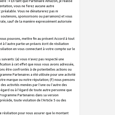
ière : « En tant que Partenaire Amazon, je réalise
mentation, vous ne ferez aucune autre
 préalable. Vous ne dénaturerez pas ni
s soutenons, sponsorisons ou parrainons) et vous
orale, sauf de la manière expressément autorisée
 nous pouvons, mettre fin au présent Accord à tout
à l’autre partie un préavis écrit de résiliation
ésiliation en vous connectant à votre compte sur le
 suivants: (a) vous n’avez pas respecté une
fication à cet effet que nous vous avons adressée,
ns être confrontés à de potentielles actions ou
gramme Partenaires a été utilisée pour une activité
notre marque ou notre réputation; (f) nous pensons
des activités menées par l’une ou l’autre des
 égard ou à l'égard de toute autre personne que
u Programme Partenaires dans sa version
 précède, toute violation de l’Article 5 ou des
 résiliation pour nous assurer que le montant