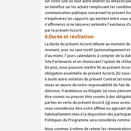
sur votre Site ou tout autre endroit où Amazon peut
un bénéfice sur les achats remplissant les conditio
communication publique concernant le présent Acco
n’enjoliverez les rapports qui existent entre vou
n’affirmerez ni ne laisserez entendre l'existence 
par le présent Accord.
6.Durée et résiliation
La durée du présent Accord débute au moment de vo
moment, avec ou sans motif (automatiquement et sans
d’au moins 7 jours calendaires à compter de la dat
Site Partenaires et en choisissant l’option de clô
De plus, nous pouvons mettre fin au présent Accord
obligation essentielle du présent Accord; (b) vous
à toute autre violation du présent Contrat (et no
mises en œuvre de notre responsabilité du fait de 
dolosive, frauduleuse ou illégale; (e) nous penso
être soumis ou pouvoir être soumis à des obligati
parties en vertu du présent Accord; (g) nous avon
nous considérons être votre affiliée ou agissant 
habituellement mise à la disposition des participants
Politiques du Programme sera considérée comme la 
Nous sommes à même de retenir les rémunérations 