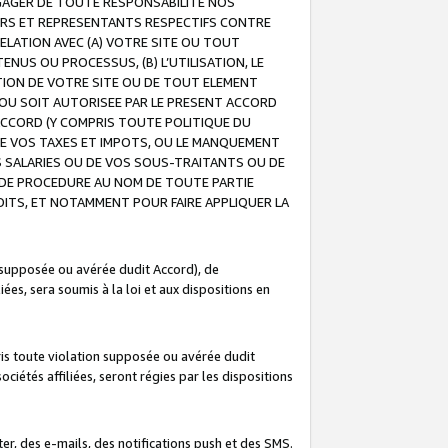
GAGER DE TOUTE RESPONSABILITE NOS
EURS ET REPRESENTANTS RESPECTIFS CONTRE
ELATION AVEC (A) VOTRE SITE OU TOUT
ENUS OU PROCESSUS, (B) L’UTILISATION, LE
ATION DE VOTRE SITE OU DE TOUT ELEMENT
E OU SOIT AUTORISEE PAR LE PRESENT ACCORD
ACCORD (Y COMPRIS TOUTE POLITIQUE DU
DE VOS TAXES ET IMPOTS, OU LE MANQUEMENT
OS SALARIES OU DE VOS SOUS-TRAITANTS OU DE
DE PROCEDURE AU NOM DE TOUTE PARTIE
OITS, ET NOTAMMENT POUR FAIRE APPLIQUER LA
 supposée ou avérée dudit Accord), de
ées, sera soumis à la loi et aux dispositions en
is toute violation supposée ou avérée dudit
iétés affiliées, seront régies par les dispositions
r, des e-mails, des notifications push et des SMS.