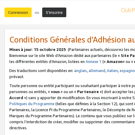
Connexion
S’inscrire
ou
Conditions Générales d’Adhésion 
Mises à jour
:
15 octobre 2025
(Partenaires actuels, découvrez les m
Bienvenue sur le site Web d’Amazon dédié aux partenaires (le «
Site P
les différentes entités d’Amazon, listées en
Annexe 1
(«
Amazon
» ou «
Des traductions sont disponibles en:
anglais
,
allemand
,
italien
,
espagno
prévaut.
Toute personne ou entité participant ou souhaitant participer à notre 
personnes ou entités, «
vous
» ou un «
Partenaire
») doit accepter le
Accord
») sans y apporter de modification. En vous inscrivant à notre Si
Politiques du Programme
(telles que définies à la Section 12), qui so
Partenaires, la Licence PI du Programme Partenaires, le Décompte de 
Marques du Programme Partenaires). Le contenu que vous publiez sur l
compris l'interdiction de créer, modifier ou supprimer des commentaires
directives.