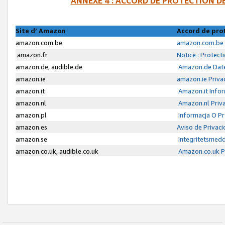
ANNEXE 4 : ACCORD DE PROTECTION 
Site d’ Amazon
Accord de pro
amazon.com.be
amazon.com.be 
amazon.fr
Notice : Protect
amazon.de, audible.de
Amazon.de Date
amazon.ie
amazon.ie Priva
amazon.it
Amazon.it Infor
amazon.nl
Amazon.nl Priva
amazon.pl
Informacja O P
amazon.es
Aviso de Privac
amazon.se
Integritetsmed
amazon.co.uk, audible.co.uk
Amazon.co.uk Pr