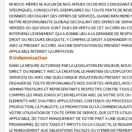
NI NOUS-MÊMES NI AUCUN DE NOS AFFILIES OU DE NOS CONCEDANT
SPECIFIQUES, CONSECUTIFS, EXEMPLAIRES OU TOUTE PERTE DE REVE
DONNEES DECOULANT DES OFFRES DE SERVICES, QUAND BIEN MEME N
NOTRE RESPONSABILITE GLOBALE DECOULANT DES OFFRES DE SERVI
VERSEES OU QUI VOUS SONT DUES EN VERTU DE CET ACCORD AU CO
INTERVENU L’EVENEMENT QUI A DONNE LIEU A LA DEMANDE DE RESP
DROIT OU RECOURS EN EQUITE, Y COMPRIS LE DROIT A DEMANDER l'
AVEC LE PRESENT ACCORD. AUCUNE DISPOSITION DU PRESENT PARAG
APPLICABLE INTERDIT LA LIMITATION.
9.Indemnisation
DANS LA MESURE AUTORISEE PAR LA LEGISLATION EN VIGUEUR, NO
DIRECT OU INDIRECT AVEC LA CREATION, LE MAINTIEN OU L’EXPLOIT
SERVICES) OU AVEC UNE QUELCONQUE VIOLATION DU PRESENT ACCO
DEGAGER DE TOUTE RESPONSABILITE NOS SOCIETES AFFILIEES, NOS 
ADMINISTRATEURS ET REPRESENTANTS RESPECTIFS CONTRE TOUS D
COMPRIS LES FRAIS D’AVOCAT) EN RELATION AVEC (A) VOTRE SITE O
ELEMENTS AVEC D’AUTRES APPLICATIONS, CONTENUS OU PROCESSUS, (
PRODUCTION, LA PUBLICITE, LA PROMOTION OU LA COMMERCIALISAT
VOTRE UTILISATION DE TOUTE OFFRE DE SERVICE, QUE CETTE UTILI
APPLICABLE, (D) TOUT MANQUEMENT DE VOTRE PART A UNE QUELCO
PROGRAMME), (E) VOS TAXES ET IMPOTS OU LA COLLECTE, LE REGLE
LE MANQUEMENT AUX OBLIGATIONS FISCALES OU D’ENREGISTREMENT 