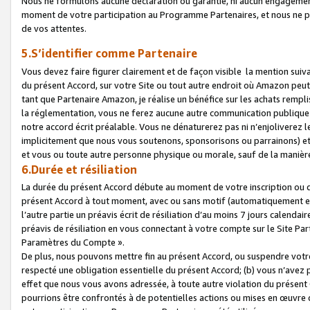
Nous ne formulons aucune déclaration ou garantie, ni aucun engagemen
moment de votre participation au Programme Partenaires, et nous ne p
de vos attentes.
5.S’identifier comme Partenaire
Vous devez faire figurer clairement et de façon visible la mention sui
du présent Accord, sur votre Site ou tout autre endroit où Amazon peut vo
tant que Partenaire Amazon, je réalise un bénéfice sur les achats remplis
la réglementation, vous ne ferez aucune autre communication publique
notre accord écrit préalable. Vous ne dénaturerez pas ni n’enjoliverez 
implicitement que nous vous soutenons, sponsorisons ou parrainons) et v
et vous ou toute autre personne physique ou morale, sauf de la manièr
6.Durée et résiliation
La durée du présent Accord débute au moment de votre inscription ou de
présent Accord à tout moment, avec ou sans motif (automatiquement et sa
l’autre partie un préavis écrit de résiliation d’au moins 7 jours calenda
préavis de résiliation en vous connectant à votre compte sur le Site Par
Paramètres du Compte ».
De plus, nous pouvons mettre fin au présent Accord, ou suspendre votre 
respecté une obligation essentielle du présent Accord; (b) vous n’avez p
effet que nous vous avons adressée, à toute autre violation du présen
pourrions être confrontés à de potentielles actions ou mises en œuvre 