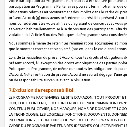
votre participation au Programme Partenaires a été utilisée pour une ac
participation au Programme Partenaires pourrait ternir notre marque ou
obligations relatives au recouvrement des impôts dans le cadre du prése
présent Accord; (g) nous avons précédemment résilié le présent Accord
nous considérons être votre affiliée ou agissant de concert avec vous 
sa version habituellement mise à la disposition des participants. Afin d’é
violation de l’Article 5 ou des Politiques du Programme sera considéré
Nous sommes à même de retenir les rémunérations accumulées et impayée
que le montant correct est bien versé (par ex., dans le cas d’annulations
Lors de la résiliation du présent Accord, tous les droits et obligations 
présent Accord, à l’exception des droits et obligations des parties prévus
Politiques du Programme, de même que toutes les obligations de paiement
l’Accord. Nulle résiliation du présent Accord ne saurait dégager l'une 
ou de responsabilité survenue avant la résiliation.
7.Exclusion de responsabilité
LE PROGRAMME PARTENAIRES, LE SITE D’AMAZON, TOUT PRODUIT ET 
LIEN, TOUT CONTENU, TOUTE INTERFACE DE PROGRAMMATION D'APP
CONTENU PUBLICITAIRE, NOS MARQUES, NOMS DE DOMAINE ET LOGOS
LA TECHNOLOGIE, LES LOGICIELS, FONCTIONS, DOCUMENTS, DONNEES
INFORMATIONS ET CONTENUS FOURNIS OU UTILISES PAR NOUS OU P
CADRE DU PROGRAMME PARTENAIRES (DESIGNES COLLECTIVEMENT LE