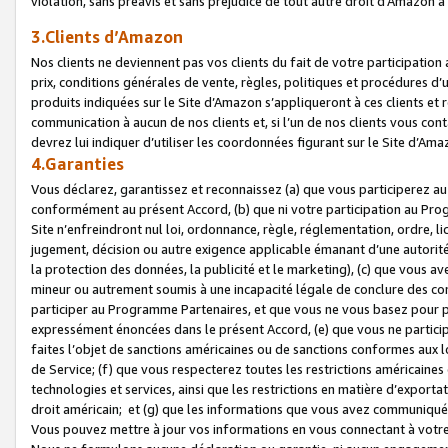
violation, sans préavis et sans préjudice de tout autre droit d’Amazo
3.Clients d’Amazon
Nos clients ne deviennent pas vos clients du fait de votre participati
prix, conditions générales de vente, règles, politiques et procédures d’u
produits indiquées sur le Site d’Amazon s’appliqueront à ces clients et
communication à aucun de nos clients et, si l’un de nos clients vous co
devrez lui indiquer d’utiliser les coordonnées figurant sur le Site d’Ama
4.Garanties
Vous déclarez, garantissez et reconnaissez (a) que vous participerez a
conformément au présent Accord, (b) que ni votre participation au Prog
Site n’enfreindront nul loi, ordonnance, règle, réglementation, ordre, li
jugement, décision ou autre exigence applicable émanant d’une autori
la protection des données, la publicité et le marketing), (c) que vous 
mineur ou autrement soumis à une incapacité légale de conclure des con
participer au Programme Partenaires, et que vous ne vous basez pour pr
expressément énoncées dans le présent Accord, (e) que vous ne particip
faites l’objet de sanctions américaines ou de sanctions conformes aux 
de Service; (f) que vous respecterez toutes les restrictions américaines
technologies et services, ainsi que les restrictions en matière d’exporta
droit américain; et (g) que les informations que vous avez communiqué
Vous pouvez mettre à jour vos informations en vous connectant à votre