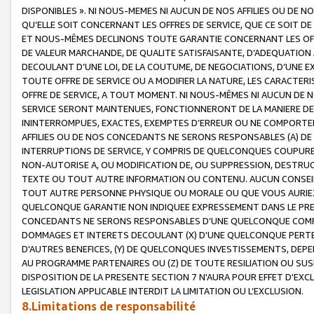
DISPONIBLES ». NI NOUS-MEMES NI AUCUN DE NOS AFFILIES OU D
QU’ELLE SOIT CONCERNANT LES OFFRES DE SERVICE, QUE CE SOIT DE
ET NOUS-MÊMES DECLINONS TOUTE GARANTIE CONCERNANT LES OFFRE
DE VALEUR MARCHANDE, DE QUALITE SATISFAISANTE, D’ADEQUATION
DECOULANT D’UNE LOI, DE LA COUTUME, DE NEGOCIATIONS, D’UNE
TOUTE OFFRE DE SERVICE OU A MODIFIER LA NATURE, LES CARACTERI
OFFRE DE SERVICE, A TOUT MOMENT. NI NOUS-MÊMES NI AUCUN DE 
SERVICE SERONT MAINTENUES, FONCTIONNERONT DE LA MANIERE DECR
ININTERROMPUES, EXACTES, EXEMPTES D’ERREUR OU NE COMPORT
AFFILIES OU DE NOS CONCEDANTS NE SERONS RESPONSABLES (A) DE
INTERRUPTIONS DE SERVICE, Y COMPRIS DE QUELCONQUES COUPURE
NON-AUTORISE A, OU MODIFICATION DE, OU SUPPRESSION, DESTRUC
TEXTE OU TOUT AUTRE INFORMATION OU CONTENU. AUCUN CONSEIL 
TOUT AUTRE PERSONNE PHYSIQUE OU MORALE OU QUE VOUS AURIEZ 
QUELCONQUE GARANTIE NON INDIQUEE EXPRESSEMENT DANS LE PRES
CONCEDANTS NE SERONS RESPONSABLES D’UNE QUELCONQUE COM
DOMMAGES ET INTERETS DECOULANT (X) D'UNE QUELCONQUE PERTE D
D'AUTRES BENEFICES, (Y) DE QUELCONQUES INVESTISSEMENTS, DEP
AU PROGRAMME PARTENAIRES OU (Z) DE TOUTE RESILIATION OU SU
DISPOSITION DE LA PRESENTE SECTION 7 N'AURA POUR EFFET D'EXC
LEGISLATION APPLICABLE INTERDIT LA LIMITATION OU L’EXCLUSION.
8.Limitations de responsabilité