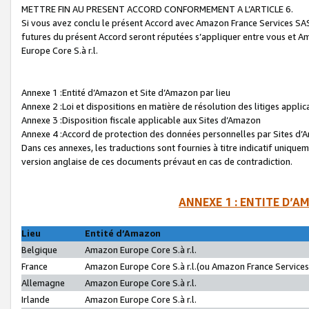
METTRE FIN AU PRESENT ACCORD CONFORMEMENT A L’ARTICLE 6.
Si vous avez conclu le présent Accord avec Amazon France Services SAS 
futures du présent Accord seront réputées s’appliquer entre vous et 
Europe Core S.à r.l.
Annexe 1 :Entité d’Amazon et Site d’Amazon par lieu
Annexe 2 :Loi et dispositions en matière de résolution des litiges appli
Annexe 3 :Disposition fiscale applicable aux Sites d’Amazon
Annexe 4 :Accord de protection des données personnelles par Sites d
Dans ces annexes, les traductions sont fournies à titre indicatif uniquem
version anglaise de ces documents prévaut en cas de contradiction.
ANNEXE 1 : ENTITE D’A
Lieu
Entité d’Amazon
Belgique
Amazon Europe Core S.à r.l.
France
Amazon Europe Core S.à r.l.(ou Amazon France Services 
Allemagne
Amazon Europe Core S.à r.l.
Irlande
Amazon Europe Core S.à r.l.