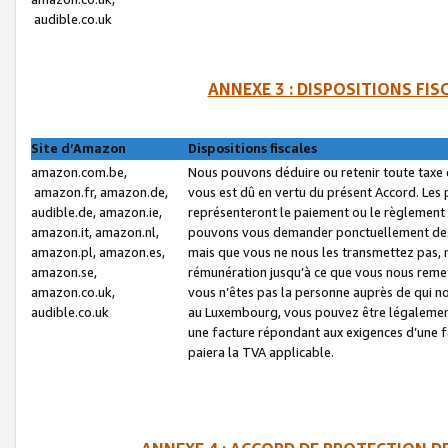
audible.co.uk
ANNEXE 3 : DISPOSITIONS FI
Site d’Amazon
Dispositions fiscales
amazon.com.be,
Nous pouvons déduire ou retenir toute taxe 
amazon.fr, amazon.de,
vous est dû en vertu du présent Accord. Les 
audible.de, amazon.ie,
représenteront le paiement ou le règlement 
amazon.it, amazon.nl,
pouvons vous demander ponctuellement des r
amazon.pl, amazon.es,
mais que vous ne nous les transmettez pas, n
amazon.se,
rémunération jusqu’à ce que vous nous reme
amazon.co.uk,
vous n’êtes pas la personne auprès de qui no
audible.co.uk
au Luxembourg, vous pouvez être légalement 
une facture répondant aux exigences d’une 
paiera la TVA applicable.