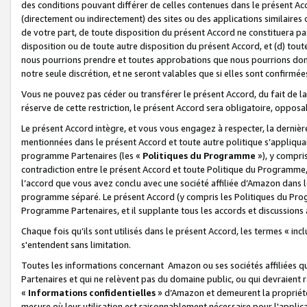
des conditions pouvant différer de celles contenues dans le présent Ac
(directement ou indirectement) des sites ou des applications similaires o
de votre part, de toute disposition du présent Accord ne constituera pa
disposition ou de toute autre disposition du présent Accord, et (d) tou
nous pourrions prendre et toutes approbations que nous pourrions donn
notre seule discrétion, et ne seront valables que si elles sont confirmée
Vous ne pouvez pas céder ou transférer le présent Accord, du fait de la 
réserve de cette restriction, le présent Accord sera obligatoire, opposab
Le présent Accord intègre, et vous vous engagez à respecter, la dernière 
mentionnées dans le présent Accord et toute autre politique s’appliqua
programme Partenaires (les «
Politiques du Programme
»), y compri
contradiction entre le présent Accord et toute Politique du Programme, 
l’accord que vous avez conclu avec une société affiliée d’Amazon dans 
programme séparé. Le présent Accord (y compris les Politiques du Progr
Programme Partenaires, et il supplante tous les accords et discussions 
Chaque fois qu’ils sont utilisés dans le présent Accord, les termes « in
s'entendent sans limitation.
Toutes les informations concernant Amazon ou ses sociétés affiliées 
Partenaires et qui ne relèvent pas du domaine public, ou qui devraient
«
Informations confidentielles
» d’Amazon et demeurent la propriété 
mesure où leur utilisation est raisonnablement nécessaire pour l'appli