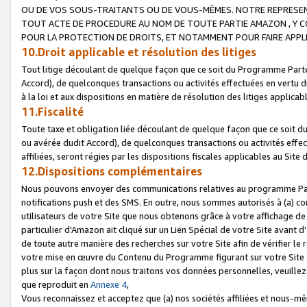
OU DE VOS SOUS-TRAITANTS OU DE VOUS-MÊMES. NOTRE REPRES
TOUT ACTE DE PROCEDURE AU NOM DE TOUTE PARTIE AMAZON , Y CO
POUR LA PROTECTION DE DROITS, ET NOTAMMENT POUR FAIRE APPL
10.Droit applicable et résolution des litiges
Tout litige découlant de quelque façon que ce soit du Programme Parte
Accord), de quelconques transactions ou activités effectuées en vertu d
à la loi et aux dispositions en matière de résolution des litiges applic
11.Fiscalité
Toute taxe et obligation liée découlant de quelque façon que ce soit 
ou avérée dudit Accord), de quelconques transactions ou activités effe
affiliées, seront régies par les dispositions fiscales applicables au Si
12.Dispositions complémentaires
Nous pouvons envoyer des communications relatives au programme Parten
notifications push et des SMS. En outre, nous sommes autorisés à (a) cont
utilisateurs de votre Site que nous obtenons grâce à votre affichage de
particulier d'Amazon ait cliqué sur un Lien Spécial de votre Site avant d
de toute autre manière des recherches sur votre Site afin de vérifier le re
votre mise en œuvre du Contenu du Programme figurant sur votre Site à
plus sur la façon dont nous traitons vos données personnelles, veuille
que reproduit en
Annexe 4
,
Vous reconnaissez et acceptez que (a) nos sociétés affiliées et nous-m