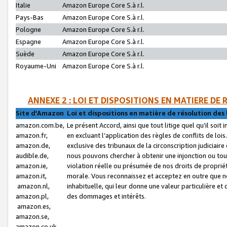
Italie
Amazon Europe Core S.à r.l.
Pays-Bas
Amazon Europe Core S.à r.l.
Pologne
Amazon Europe Core S.à r.l.
Espagne
Amazon Europe Core S.à r.l.
Suède
Amazon Europe Core S.à r.l.
Royaume-Uni
Amazon Europe Core S.à r.l.
ANNEXE 2 : LOI ET DISPOSITIONS EN MATIERE DE
Site d’Amazon
Loi et dispositions en matière de résolution des 
amazon.com.be,
Le présent Accord, ainsi que tout litige quel qu’il soi
amazon.fr,
en excluant l’application des règles de conflits de l
amazon.de,
exclusive des tribunaux de la circonscription judiciai
audible.de,
nous pouvons chercher à obtenir une injonction ou tou
amazon.ie,
violation réelle ou présumée de nos droits de proprié
amazon.it,
morale. Vous reconnaissez et acceptez en outre que n
amazon.nl,
inhabituelle, qui leur donne une valeur particulière 
amazon.pl,
des dommages et intérêts.
amazon.es,
amazon.se,
amazon.co.uk,