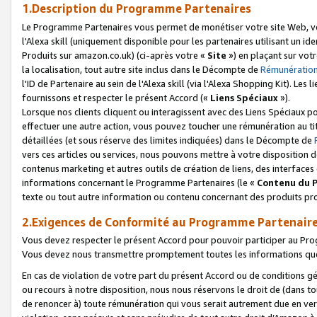
1.Description du Programme Partenaires
Le Programme Partenaires vous permet de monétiser votre site Web, vos 
l'Alexa skill (uniquement disponible pour les partenaires utilisant un 
Produits sur amazon.co.uk) (ci-après votre «
Site
») en plaçant sur votr
la localisation, tout autre site inclus dans le Décompte de
Rémunération
l'ID de Partenaire au sein de l'Alexa skill (via l'Alexa Shopping Kit). Le
fournissons et respecter le présent Accord («
Liens Spéciaux
»).
Lorsque nos clients cliquent ou interagissent avec des Liens Spéciaux p
effectuer une autre action, vous pouvez toucher une rémunération au ti
détaillées (et sous réserve des limites indiquées) dans le Décompte de
vers ces articles ou services, nous pouvons mettre à votre disposition d
contenus marketing et autres outils de création de liens, des interfaces
informations concernant le Programme Partenaires (le «
Contenu du 
texte ou tout autre information ou contenu concernant des produits prop
2.Exigences de Conformité au Programme Partenair
Vous devez respecter le présent Accord pour pouvoir participer au Pr
Vous devez nous transmettre promptement toutes les informations que
En cas de violation de votre part du présent Accord ou de conditions g
ou recours à notre disposition, nous nous réservons le droit de (dans 
de renoncer à) toute rémunération qui vous serait autrement due en ver