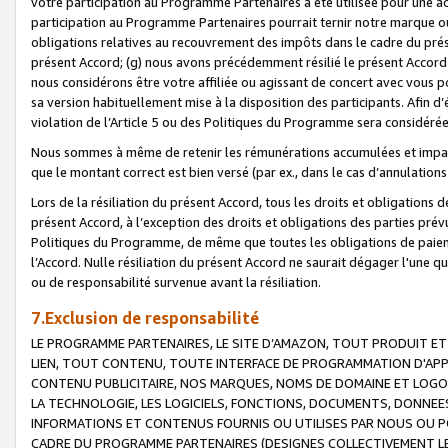
votre participation au Programme Partenaires a été utilisée pour une ac
participation au Programme Partenaires pourrait ternir notre marque ou
obligations relatives au recouvrement des impôts dans le cadre du prése
présent Accord; (g) nous avons précédemment résilié le présent Accord
nous considérons être votre affiliée ou agissant de concert avec vous 
sa version habituellement mise à la disposition des participants. Afin d’é
violation de l’Article 5 ou des Politiques du Programme sera considéré
Nous sommes à même de retenir les rémunérations accumulées et impayée
que le montant correct est bien versé (par ex., dans le cas d’annulations
Lors de la résiliation du présent Accord, tous les droits et obligations 
présent Accord, à l’exception des droits et obligations des parties prévus
Politiques du Programme, de même que toutes les obligations de paiement
l’Accord. Nulle résiliation du présent Accord ne saurait dégager l'une 
ou de responsabilité survenue avant la résiliation.
7.Exclusion de responsabilité
LE PROGRAMME PARTENAIRES, LE SITE D’AMAZON, TOUT PRODUIT ET 
LIEN, TOUT CONTENU, TOUTE INTERFACE DE PROGRAMMATION D'APP
CONTENU PUBLICITAIRE, NOS MARQUES, NOMS DE DOMAINE ET LOGOS
LA TECHNOLOGIE, LES LOGICIELS, FONCTIONS, DOCUMENTS, DONNEES
INFORMATIONS ET CONTENUS FOURNIS OU UTILISES PAR NOUS OU P
CADRE DU PROGRAMME PARTENAIRES (DESIGNES COLLECTIVEMENT LE