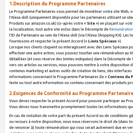
1.Description du Programme Partenaires
Le Programme Partenaires vous permet de monétiser votre site Web, vos 
l'Alexa skill (uniquement disponible pour les partenaires utilisant un 
Produits sur amazon.co.uk) (ci-après votre «
Site
») en plaçant sur votr
la localisation, tout autre site inclus dans le Décompte de
Rémunération
l'ID de Partenaire au sein de l'Alexa skill (via l'Alexa Shopping Kit). Le
fournissons et respecter le présent Accord («
Liens Spéciaux
»).
Lorsque nos clients cliquent ou interagissent avec des Liens Spéciaux p
effectuer une autre action, vous pouvez toucher une rémunération au ti
détaillées (et sous réserve des limites indiquées) dans le Décompte de
vers ces articles ou services, nous pouvons mettre à votre disposition d
contenus marketing et autres outils de création de liens, des interfaces
informations concernant le Programme Partenaires (le «
Contenu du 
texte ou tout autre information ou contenu concernant des produits prop
2.Exigences de Conformité au Programme Partenair
Vous devez respecter le présent Accord pour pouvoir participer au Pr
Vous devez nous transmettre promptement toutes les informations que
En cas de violation de votre part du présent Accord ou de conditions g
ou recours à notre disposition, nous nous réservons le droit de (dans 
de renoncer à) toute rémunération qui vous serait autrement due en ver