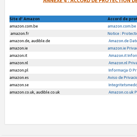
ANNEXE 4 : ACCORD DE PROTECTION 
Site d’ Amazon
Accord de pro
amazon.com.be
amazon.com.be 
amazon.fr
Notice : Protect
amazon.de, audible.de
Amazon.de Date
amazon.ie
amazon.ie Priva
amazon.it
Amazon.it Infor
amazon.nl
Amazon.nl Priva
amazon.pl
Informacja O P
amazon.es
Aviso de Privac
amazon.se
Integritetsmed
amazon.co.uk, audible.co.uk
Amazon.co.uk Pr