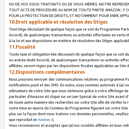
OU DE VOS SOUS-TRAITANTS OU DE VOUS-MÊMES. NOTRE REPRES
TOUT ACTE DE PROCEDURE AU NOM DE TOUTE PARTIE AMAZON , Y CO
POUR LA PROTECTION DE DROITS, ET NOTAMMENT POUR FAIRE APPL
10.Droit applicable et résolution des litiges
Tout litige découlant de quelque façon que ce soit du Programme Parte
Accord), de quelconques transactions ou activités effectuées en vertu d
à la loi et aux dispositions en matière de résolution des litiges applic
11.Fiscalité
Toute taxe et obligation liée découlant de quelque façon que ce soit 
ou avérée dudit Accord), de quelconques transactions ou activités effe
affiliées, seront régies par les dispositions fiscales applicables au Si
12.Dispositions complémentaires
Nous pouvons envoyer des communications relatives au programme Parten
notifications push et des SMS. En outre, nous sommes autorisés à (a) cont
utilisateurs de votre Site que nous obtenons grâce à votre affichage de
particulier d'Amazon ait cliqué sur un Lien Spécial de votre Site avant d
de toute autre manière des recherches sur votre Site afin de vérifier le re
votre mise en œuvre du Contenu du Programme figurant sur votre Site à
plus sur la façon dont nous traitons vos données personnelles, veuille
que reproduit en
Annexe 4
,
Vous reconnaissez et acceptez que (a) nos sociétés affiliées et nous-m