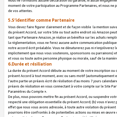
Nous ne formulons aucune déclaration ou garantie, ni aucun engagemen
moment de votre participation au Programme Partenaires, et nous ne p
de vos attentes.
5.S’identifier comme Partenaire
Vous devez faire figurer clairement et de façon visible la mention sui
du présent Accord, sur votre Site ou tout autre endroit où Amazon peut vo
tant que Partenaire Amazon, je réalise un bénéfice sur les achats remplis
la réglementation, vous ne ferez aucune autre communication publique
notre accord écrit préalable. Vous ne dénaturerez pas ni n’enjoliverez 
implicitement que nous vous soutenons, sponsorisons ou parrainons) et v
et vous ou toute autre personne physique ou morale, sauf de la manièr
6.Durée et résiliation
La durée du présent Accord débute au moment de votre inscription ou de
présent Accord à tout moment, avec ou sans motif (automatiquement et sa
l’autre partie un préavis écrit de résiliation d’au moins 7 jours calenda
préavis de résiliation en vous connectant à votre compte sur le Site Par
Paramètres du Compte ».
De plus, nous pouvons mettre fin au présent Accord, ou suspendre votre 
respecté une obligation essentielle du présent Accord; (b) vous n’avez p
effet que nous vous avons adressée, à toute autre violation du présen
pourrions être confrontés à de potentielles actions ou mises en œuvre 