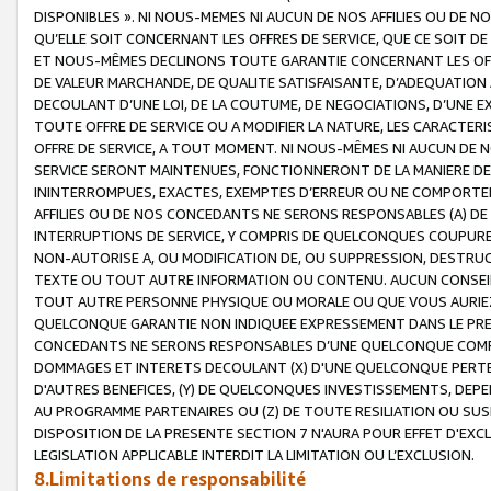
DISPONIBLES ». NI NOUS-MEMES NI AUCUN DE NOS AFFILIES OU D
QU’ELLE SOIT CONCERNANT LES OFFRES DE SERVICE, QUE CE SOIT DE
ET NOUS-MÊMES DECLINONS TOUTE GARANTIE CONCERNANT LES OFFRE
DE VALEUR MARCHANDE, DE QUALITE SATISFAISANTE, D’ADEQUATION
DECOULANT D’UNE LOI, DE LA COUTUME, DE NEGOCIATIONS, D’UNE
TOUTE OFFRE DE SERVICE OU A MODIFIER LA NATURE, LES CARACTERI
OFFRE DE SERVICE, A TOUT MOMENT. NI NOUS-MÊMES NI AUCUN DE 
SERVICE SERONT MAINTENUES, FONCTIONNERONT DE LA MANIERE DECR
ININTERROMPUES, EXACTES, EXEMPTES D’ERREUR OU NE COMPORT
AFFILIES OU DE NOS CONCEDANTS NE SERONS RESPONSABLES (A) DE
INTERRUPTIONS DE SERVICE, Y COMPRIS DE QUELCONQUES COUPURE
NON-AUTORISE A, OU MODIFICATION DE, OU SUPPRESSION, DESTRUC
TEXTE OU TOUT AUTRE INFORMATION OU CONTENU. AUCUN CONSEIL 
TOUT AUTRE PERSONNE PHYSIQUE OU MORALE OU QUE VOUS AURIEZ 
QUELCONQUE GARANTIE NON INDIQUEE EXPRESSEMENT DANS LE PRES
CONCEDANTS NE SERONS RESPONSABLES D’UNE QUELCONQUE COM
DOMMAGES ET INTERETS DECOULANT (X) D'UNE QUELCONQUE PERTE D
D'AUTRES BENEFICES, (Y) DE QUELCONQUES INVESTISSEMENTS, DEP
AU PROGRAMME PARTENAIRES OU (Z) DE TOUTE RESILIATION OU SU
DISPOSITION DE LA PRESENTE SECTION 7 N'AURA POUR EFFET D'EXC
LEGISLATION APPLICABLE INTERDIT LA LIMITATION OU L’EXCLUSION.
8.Limitations de responsabilité