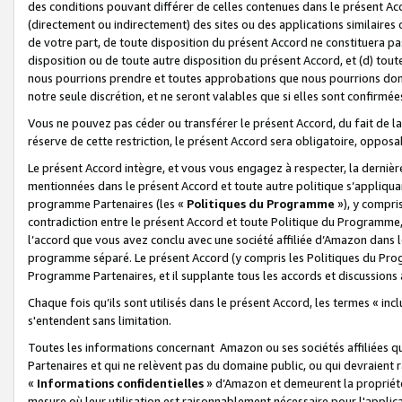
des conditions pouvant différer de celles contenues dans le présent Ac
(directement ou indirectement) des sites ou des applications similaires o
de votre part, de toute disposition du présent Accord ne constituera pa
disposition ou de toute autre disposition du présent Accord, et (d) tou
nous pourrions prendre et toutes approbations que nous pourrions donn
notre seule discrétion, et ne seront valables que si elles sont confirmée
Vous ne pouvez pas céder ou transférer le présent Accord, du fait de la 
réserve de cette restriction, le présent Accord sera obligatoire, opposab
Le présent Accord intègre, et vous vous engagez à respecter, la dernière 
mentionnées dans le présent Accord et toute autre politique s’appliqua
programme Partenaires (les «
Politiques du Programme
»), y compri
contradiction entre le présent Accord et toute Politique du Programme, 
l’accord que vous avez conclu avec une société affiliée d’Amazon dans 
programme séparé. Le présent Accord (y compris les Politiques du Progr
Programme Partenaires, et il supplante tous les accords et discussions 
Chaque fois qu’ils sont utilisés dans le présent Accord, les termes « in
s'entendent sans limitation.
Toutes les informations concernant Amazon ou ses sociétés affiliées 
Partenaires et qui ne relèvent pas du domaine public, ou qui devraient
«
Informations confidentielles
» d’Amazon et demeurent la propriété 
mesure où leur utilisation est raisonnablement nécessaire pour l'appli