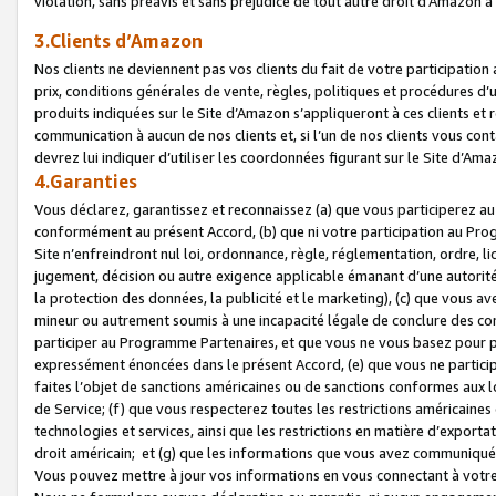
violation, sans préavis et sans préjudice de tout autre droit d’Amazo
3.Clients d’Amazon
Nos clients ne deviennent pas vos clients du fait de votre participati
prix, conditions générales de vente, règles, politiques et procédures d’u
produits indiquées sur le Site d’Amazon s’appliqueront à ces clients et
communication à aucun de nos clients et, si l’un de nos clients vous co
devrez lui indiquer d’utiliser les coordonnées figurant sur le Site d’Ama
4.Garanties
Vous déclarez, garantissez et reconnaissez (a) que vous participerez a
conformément au présent Accord, (b) que ni votre participation au Prog
Site n’enfreindront nul loi, ordonnance, règle, réglementation, ordre, li
jugement, décision ou autre exigence applicable émanant d’une autori
la protection des données, la publicité et le marketing), (c) que vous 
mineur ou autrement soumis à une incapacité légale de conclure des con
participer au Programme Partenaires, et que vous ne vous basez pour pr
expressément énoncées dans le présent Accord, (e) que vous ne particip
faites l’objet de sanctions américaines ou de sanctions conformes aux 
de Service; (f) que vous respecterez toutes les restrictions américaines
technologies et services, ainsi que les restrictions en matière d’exporta
droit américain; et (g) que les informations que vous avez communiqué
Vous pouvez mettre à jour vos informations en vous connectant à votre