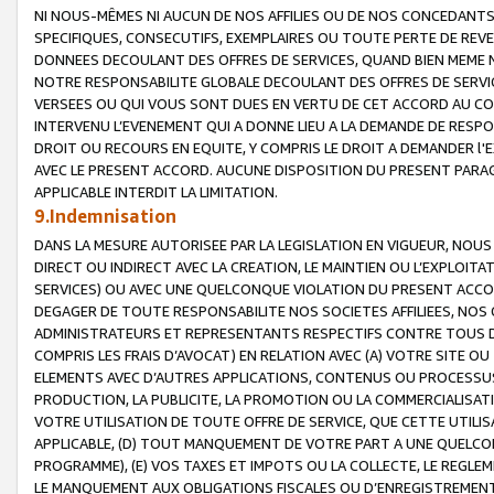
NI NOUS-MÊMES NI AUCUN DE NOS AFFILIES OU DE NOS CONCEDANT
SPECIFIQUES, CONSECUTIFS, EXEMPLAIRES OU TOUTE PERTE DE REVE
DONNEES DECOULANT DES OFFRES DE SERVICES, QUAND BIEN MEME N
NOTRE RESPONSABILITE GLOBALE DECOULANT DES OFFRES DE SERVI
VERSEES OU QUI VOUS SONT DUES EN VERTU DE CET ACCORD AU CO
INTERVENU L’EVENEMENT QUI A DONNE LIEU A LA DEMANDE DE RESP
DROIT OU RECOURS EN EQUITE, Y COMPRIS LE DROIT A DEMANDER l'
AVEC LE PRESENT ACCORD. AUCUNE DISPOSITION DU PRESENT PARAG
APPLICABLE INTERDIT LA LIMITATION.
9.Indemnisation
DANS LA MESURE AUTORISEE PAR LA LEGISLATION EN VIGUEUR, NO
DIRECT OU INDIRECT AVEC LA CREATION, LE MAINTIEN OU L’EXPLOIT
SERVICES) OU AVEC UNE QUELCONQUE VIOLATION DU PRESENT ACCO
DEGAGER DE TOUTE RESPONSABILITE NOS SOCIETES AFFILIEES, NOS 
ADMINISTRATEURS ET REPRESENTANTS RESPECTIFS CONTRE TOUS D
COMPRIS LES FRAIS D’AVOCAT) EN RELATION AVEC (A) VOTRE SITE O
ELEMENTS AVEC D’AUTRES APPLICATIONS, CONTENUS OU PROCESSUS, (
PRODUCTION, LA PUBLICITE, LA PROMOTION OU LA COMMERCIALISAT
VOTRE UTILISATION DE TOUTE OFFRE DE SERVICE, QUE CETTE UTILI
APPLICABLE, (D) TOUT MANQUEMENT DE VOTRE PART A UNE QUELCO
PROGRAMME), (E) VOS TAXES ET IMPOTS OU LA COLLECTE, LE REGLE
LE MANQUEMENT AUX OBLIGATIONS FISCALES OU D’ENREGISTREMENT 