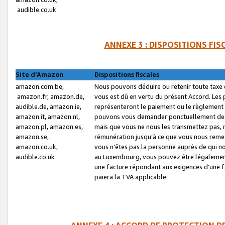
audible.co.uk
ANNEXE 3 : DISPOSITIONS FI
Site d’Amazon
Dispositions fiscales
amazon.com.be,
Nous pouvons déduire ou retenir toute taxe 
amazon.fr, amazon.de,
vous est dû en vertu du présent Accord. Les 
audible.de, amazon.ie,
représenteront le paiement ou le règlement 
amazon.it, amazon.nl,
pouvons vous demander ponctuellement des r
amazon.pl, amazon.es,
mais que vous ne nous les transmettez pas, n
amazon.se,
rémunération jusqu’à ce que vous nous reme
amazon.co.uk,
vous n’êtes pas la personne auprès de qui no
audible.co.uk
au Luxembourg, vous pouvez être légalement 
une facture répondant aux exigences d’une 
paiera la TVA applicable.