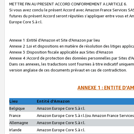
METTRE FIN AU PRESENT ACCORD CONFORMEMENT A L’ARTICLE 6.
Si vous avez conclu le présent Accord avec Amazon France Services SAS 
futures du présent Accord seront réputées s’appliquer entre vous et 
Europe Core S.à r.l.
Annexe 1 :Entité d’Amazon et Site d’Amazon par lieu
Annexe 2 :Loi et dispositions en matière de résolution des litiges appli
Annexe 3 :Disposition fiscale applicable aux Sites d’Amazon
Annexe 4 :Accord de protection des données personnelles par Sites d
Dans ces annexes, les traductions sont fournies à titre indicatif uniquem
version anglaise de ces documents prévaut en cas de contradiction.
ANNEXE 1 : ENTITE D’A
Lieu
Entité d’Amazon
Belgique
Amazon Europe Core S.à r.l.
France
Amazon Europe Core S.à r.l.(ou Amazon France Services 
Allemagne
Amazon Europe Core S.à r.l.
Irlande
Amazon Europe Core S.à r.l.