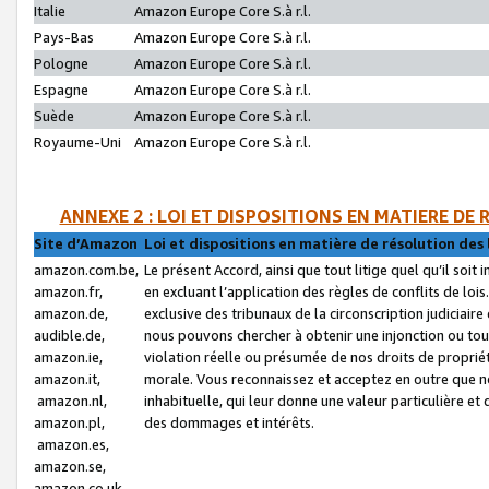
Italie
Amazon Europe Core S.à r.l.
Pays-Bas
Amazon Europe Core S.à r.l.
Pologne
Amazon Europe Core S.à r.l.
Espagne
Amazon Europe Core S.à r.l.
Suède
Amazon Europe Core S.à r.l.
Royaume-Uni
Amazon Europe Core S.à r.l.
ANNEXE 2 : LOI ET DISPOSITIONS EN MATIERE DE
Site d’Amazon
Loi et dispositions en matière de résolution des 
amazon.com.be,
Le présent Accord, ainsi que tout litige quel qu’il soi
amazon.fr,
en excluant l’application des règles de conflits de l
amazon.de,
exclusive des tribunaux de la circonscription judiciai
audible.de,
nous pouvons chercher à obtenir une injonction ou tou
amazon.ie,
violation réelle ou présumée de nos droits de proprié
amazon.it,
morale. Vous reconnaissez et acceptez en outre que n
amazon.nl,
inhabituelle, qui leur donne une valeur particulière 
amazon.pl,
des dommages et intérêts.
amazon.es,
amazon.se,
amazon.co.uk,