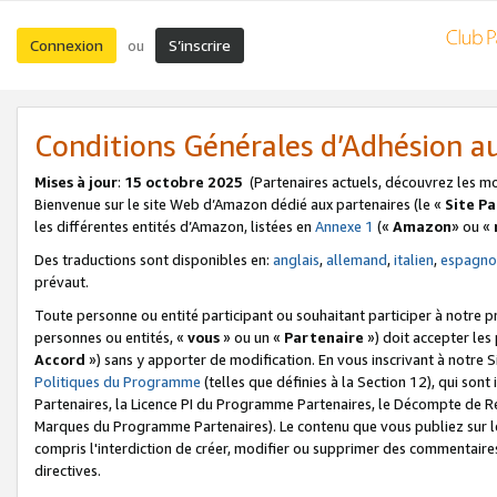
Connexion
S’inscrire
ou
Conditions Générales d’Adhésion 
Mises à jour
:
15 octobre 2025
(Partenaires actuels, découvrez les m
Bienvenue sur le site Web d’Amazon dédié aux partenaires (le «
Site P
les différentes entités d’Amazon, listées en
Annexe 1
(«
Amazon
» ou «
Des traductions sont disponibles en:
anglais
,
allemand
,
italien
,
espagno
prévaut.
Toute personne ou entité participant ou souhaitant participer à notre 
personnes ou entités, «
vous
» ou un «
Partenaire
») doit accepter le
Accord
») sans y apporter de modification. En vous inscrivant à notre Si
Politiques du Programme
(telles que définies à la Section 12), qui so
Partenaires, la Licence PI du Programme Partenaires, le Décompte de 
Marques du Programme Partenaires). Le contenu que vous publiez sur l
compris l'interdiction de créer, modifier ou supprimer des commentaires
directives.