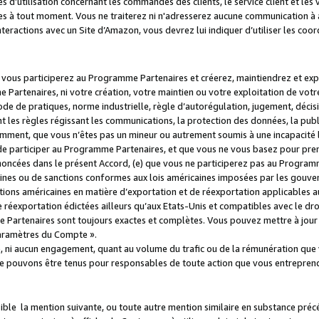
s d’utilisation concernant les commandes des clients, le service client et les
es à tout moment. Vous ne traiterez ni n'adresserez aucune communication à au
teractions avec un Site d’Amazon, vous devrez lui indiquer d’utiliser les coo
e vous participerez au Programme Partenaires et créerez, maintiendrez et ex
 Partenaires, ni votre création, votre maintien ou votre exploitation de votre
 code de pratiques, norme industrielle, règle d’autorégulation, jugement, déc
s règles régissant les communications, la protection des données, la public
amment, que vous n’êtes pas un mineur ou autrement soumis à une incapacité l
de participer au Programme Partenaires, et que vous ne vous basez pour pren
oncées dans le présent Accord, (e) que vous ne participerez pas au Programme
icaines ou de sanctions conformes aux lois américaines imposées par les gouv
ctions américaines en matière d’exportation et de réexportation applicables aux
e réexportation édictées ailleurs qu’aux Etats-Unis et compatibles avec le dr
artenaires sont toujours exactes et complètes. Vous pouvez mettre à jour 
 Paramètres du Compte ».
, ni aucun engagement, quant au volume du trafic ou de la rémunération qu
e pouvons être tenus pour responsables de toute action que vous entreprend
sible la mention suivante, ou toute autre mention similaire en substance pré