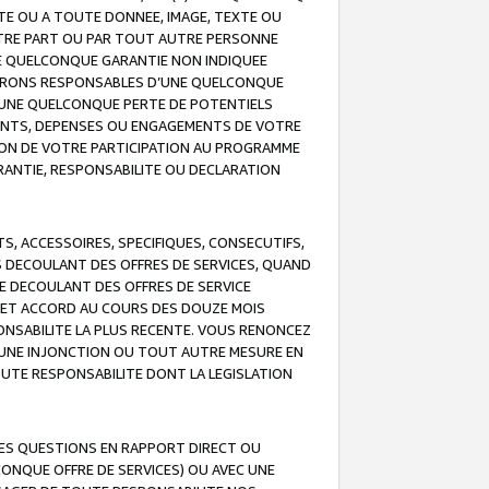
TE OU A TOUTE DONNEE, IMAGE, TEXTE OU
OTRE PART OU PAR TOUT AUTRE PERSONNE
NE QUELCONQUE GARANTIE NON INDIQUEE
 SERONS RESPONSABLES D’UNE QUELCONQUE
UNE QUELCONQUE PERTE DE POTENTIELS
EMENTS, DEPENSES OU ENGAGEMENTS DE VOTRE
ION DE VOTRE PARTICIPATION AU PROGRAMME
ARANTIE, RESPONSABILITE OU DECLARATION
, ACCESSOIRES, SPECIFIQUES, CONSECUTIFS,
S DECOULANT DES OFFRES DE SERVICES, QUAND
LE DECOULANT DES OFFRES DE SERVICE
 CET ACCORD AU COURS DES DOUZE MOIS
ONSABILITE LA PLUS RECENTE. VOUS RENONCEZ
, UNE INJONCTION OU TOUT AUTRE MESURE EN
OUTE RESPONSABILITE DONT LA LEGISLATION
LES QUESTIONS EN RAPPORT DIRECT OU
LCONQUE OFFRE DE SERVICES) OU AVEC UNE