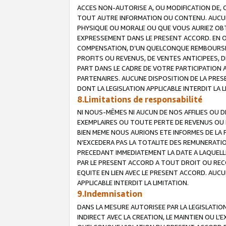
ACCES NON-AUTORISE A, OU MODIFICATION DE, 
TOUT AUTRE INFORMATION OU CONTENU. AUCUN
PHYSIQUE OU MORALE OU QUE VOUS AURIEZ OBT
EXPRESSEMENT DANS LE PRESENT ACCORD. EN 
COMPENSATION, D’UN QUELCONQUE REMBOURSE
PROFITS OU REVENUS, DE VENTES ANTICIPEES, 
PART DANS LE CADRE DE VOTRE PARTICIPATION
PARTENAIRES. AUCUNE DISPOSITION DE LA PRES
DONT LA LEGISLATION APPLICABLE INTERDIT LA L
8.Limitations de responsabilité
NI NOUS-MÊMES NI AUCUN DE NOS AFFILIES OU
EXEMPLAIRES OU TOUTE PERTE DE REVENUS OU 
BIEN MEME NOUS AURIONS ETE INFORMES DE LA 
N’EXCEDERA PAS LA TOTALITE DES REMUNERATI
PRECEDANT IMMEDIATEMENT LA DATE A LAQUELLE
PAR LE PRESENT ACCORD A TOUT DROIT OU REC
EQUITE EN LIEN AVEC LE PRESENT ACCORD. AUC
APPLICABLE INTERDIT LA LIMITATION.
9.Indemnisation
DANS LA MESURE AUTORISEE PAR LA LEGISLATI
INDIRECT AVEC LA CREATION, LE MAINTIEN OU L