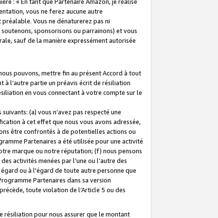
ière : « En tant que Partenaire Amazon, je réalise
mentation, vous ne ferez aucune autre
 préalable. Vous ne dénaturerez pas ni
s soutenons, sponsorisons ou parrainons) et vous
orale, sauf de la manière expressément autorisée
 nous pouvons, mettre fin au présent Accord à tout
à l’autre partie un préavis écrit de résiliation
ésiliation en vous connectant à votre compte sur le
 suivants: (a) vous n’avez pas respecté une
fication à cet effet que nous vous avons adressée,
ns être confrontés à de potentielles actions ou
gramme Partenaires a été utilisée pour une activité
notre marque ou notre réputation; (f) nous pensons
des activités menées par l’une ou l’autre des
 égard ou à l'égard de toute autre personne que
u Programme Partenaires dans sa version
 précède, toute violation de l’Article 5 ou des
 résiliation pour nous assurer que le montant