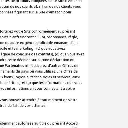
 ventes de produits indiquées sur le Site d’Amazon
cun de nos clients et, si l’un de nos clients vous
rdonnées figurant sur le Site d’Amazon pour
ploiterez votre Site conformément au présent
 Site n’enfreindront nul loi, ordonnance, règle,
ision ou autre exigence applicable émanant d’une
ité et le marketing), (c) que vous avez
égale de conclure des contrats), (d) que vous avez
dre cette décision sur aucune déclaration ou
 Partenaires ni n’utiliserez d’autres Offres de
ernements du pays où vous utilisez une Offre de
 biens, logiciels, technologies et services, ainsi
oit américain; et (g) que les informations que vous
vos informations en vous connectant à votre
e vous pouvez attendre à tout moment de votre
rez du fait de vos attentes.
cédemment autorisée au titre du présent Accord,