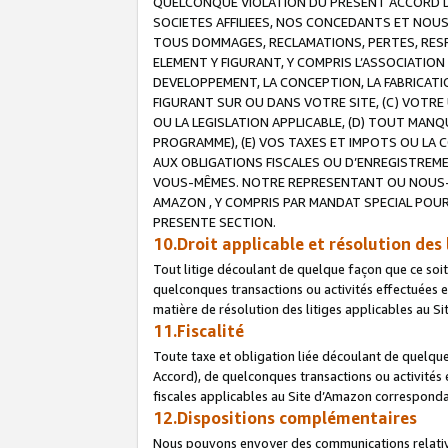
QUELCONQUE VIOLATION DU PRESENT ACCORD DE
SOCIETES AFFILIEES, NOS CONCEDANTS ET NOUS
TOUS DOMMAGES, RECLAMATIONS, PERTES, RESPO
ELEMENT Y FIGURANT, Y COMPRIS L’ASSOCIATION
DEVELOPPEMENT, LA CONCEPTION, LA FABRICATI
FIGURANT SUR OU DANS VOTRE SITE, (C) VOTRE 
OU LA LEGISLATION APPLICABLE, (D) TOUT MA
PROGRAMME), (E) VOS TAXES ET IMPOTS OU LA 
AUX OBLIGATIONS FISCALES OU D’ENREGISTREME
VOUS-MÊMES. NOTRE REPRESENTANT OU NOUS-
AMAZON , Y COMPRIS PAR MANDAT SPECIAL POUR
PRESENTE SECTION.
10.Droit applicable et résolution des 
Tout litige découlant de quelque façon que ce soi
quelconques transactions ou activités effectuées en
matière de résolution des litiges applicables au S
11.Fiscalité
Toute taxe et obligation liée découlant de quelqu
Accord), de quelconques transactions ou activités e
fiscales applicables au Site d’Amazon corresponda
12.Dispositions complémentaires
Nous pouvons envoyer des communications relatives