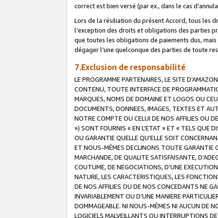
correct est bien versé (par ex., dans le cas d’annul
Lors de la résiliation du présent Accord, tous les 
l’exception des droits et obligations des parties p
que toutes les obligations de paiements dus, mais no
dégager l'une quelconque des parties de toute resp
7.Exclusion de responsabilité
LE PROGRAMME PARTENAIRES, LE SITE D’AMAZON
CONTENU, TOUTE INTERFACE DE PROGRAMMATION
MARQUES, NOMS DE DOMAINE ET LOGOS OU CEUX 
DOCUMENTS, DONNEES, IMAGES, TEXTES ET AUT
NOTRE COMPTE OU CELUI DE NOS AFFILIES OU 
») SONT FOURNIS « EN L’ETAT » ET « TELS QU
OU GARANTIE QUELLE QU’ELLE SOIT CONCERNANT 
ET NOUS-MÊMES DECLINONS TOUTE GARANTIE CON
MARCHANDE, DE QUALITE SATISFAISANTE, D’ADE
COUTUME, DE NEGOCIATIONS, D’UNE EXECUTION
NATURE, LES CARACTERISTIQUES, LES FONCTION
DE NOS AFFILIES OU DE NOS CONCEDANTS NE G
INVARIABLEMENT OU D’UNE MANIERE PARTICULI
DOMMAGEABLE. NI NOUS-MÊMES NI AUCUN DE NO
LOGICIELS MALVEILLANTS OU INTERRUPTIONS D