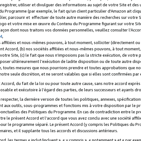
registrer, utiliser et divulguer des informations au sujet de votre Site et des
u Programme (par exemple, le fait qu’un client particulier d'Amazon ait cliqu
ôler, parcourir et effectuer de toute autre manière des recherches sur votre Si
tre logo et votre mise en œuvre du Contenu du Programme figurant sur votre Si
 façon dont nous traitons vos données personnelles, veuillez consulter l’Acc
 4
,
 affiliées et nous-mêmes pouvons, à tout moment, solliciter (directement ou 
nt Accord, (b) nos sociétés affiliées et nous-mêmes pouvons, à tout moment, 
votre Site, (c) le fait que nous n’imposions pas la stricte exécution, de votre
poser ultérieurement l’exécution de ladite disposition ou de toute autre disp
ce, toutes mesures que nous pourrions prendre et toutes approbations que n
otre seule discrétion, et ne seront valables que si elles sont confirmées par 
Accord, du fait de la loi ou pour toute autre cause, sans notre accord exprès 
posable et exécutoire à l’égard des parties, de leurs successeurs et ayants dro
especter, la dernière version de toutes les politiques, annexes, spécification
ant aux outils, sous-programmes et fonctions mis à votre disposition par le 
 ponctuelles des Politiques du Programme. En cas de contradiction entre le p
ntre le présent Accord et l’accord que vous avez conclu avec une société aff
 pour le programme séparé. Le présent Accord (y compris les Politiques du Pr
ires, et il supplante tous les accords et discussions antérieurs.
cord, les termes « inclut/incluent », « y compris », « notamment » et « par e