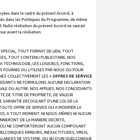
troyées dans le cadre du présent Accord, à
écifiés dans les Politiques du Programme, de même
. Nulle résiliation du présent Accord ne saurait
e avant la résiliation.
 SPECIAL, TOUT FORMAT DE LIEN, TOUT
EES, TOUT CONTENU PUBLICITAIRE, NOS
A TECHNOLOGIE, LES LOGICIELS, FONCTIONS,
S FOURNIS OU UTILISES PAR NOUS OU POUR
NES COLLECTIVEMENT LES «
OFFRES DE SERVICE
 CONCEDANTS NE FORMULONS AUCUNE DECLARATION
EGALE OU AUTRE. NOS AFFILIES, NOS CONCEDANTS
E DE TITRE DE PROPRIETE, DE VALEUR
 GARANTIE DECOULANT D’UNE LOI, DE LA
UTE OFFRE DE SERVICE OU A MODIFIER LA
VICE, A TOUT MOMENT. NI NOUS-MÊMES NI AUCUN
NNERONT DE LA MANIERE DECRITE,
REUR OU NE COMPORTERONT AUCUN COMPOSANT
ELCONQUES ERREURS, INEXACTITUDES, VIRUS,
LLANCES DE SYSTEME, OU (B) D'UN QUELCONQUE