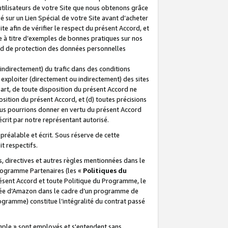
 utilisateurs de votre Site que nous obtenons grâce
é sur un Lien Spécial de votre Site avant d’acheter
te afin de vérifier le respect du présent Accord, et
te à titre d’exemples de bonnes pratiques sur nos
ord de protection des données personnelles
indirectement) du trafic dans des conditions
exploiter (directement ou indirectement) des sites
 part, de toute disposition du présent Accord ne
osition du présent Accord, et (d) toutes précisions
ous pourrions donner en vertu du présent Accord
écrit par notre représentant autorisé.
préalable et écrit. Sous réserve de cette
it respectifs.
s, directives et autres règles mentionnées dans le
programme Partenaires (les «
Politiques du
résent Accord et toute Politique du Programme, le
iliée d’Amazon dans le cadre d’un programme de
ogramme) constitue l’intégralité du contrat passé
xemple » sont employés et s'entendent sans