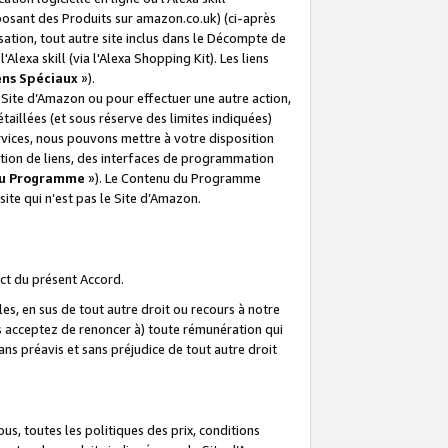
posant des Produits sur amazon.co.uk) (ci-après
isation, tout autre site inclus dans le Décompte de
 l'Alexa skill (via l'Alexa Shopping Kit). Les liens
ens Spéciaux
»).
e Site d’Amazon ou pour effectuer une autre action,
aillées (et sous réserve des limites indiquées)
 services, nous pouvons mettre à votre disposition
ation de liens, des interfaces de programmation
u Programme
»). Le Contenu du Programme
ite qui n’est pas le Site d’Amazon.
ct du présent Accord.
s, en sus de tout autre droit ou recours à notre
s acceptez de renoncer à) toute rémunération qui
ans préavis et sans préjudice de tout autre droit
s, toutes les politiques des prix, conditions