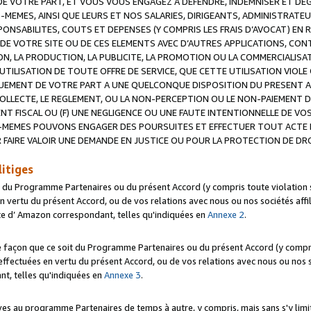
 VOTRE PART, ET VOUS VOUS ENGAGEZ A DEFENDRE, INDEMNISER ET DE
-MEMES, AINSI QUE LEURS ET NOS SALARIES, DIRIGEANTS, ADMINISTRAT
NSABILITES, COUTS ET DEPENSES (Y COMPRIS LES FRAIS D’AVOCAT) EN R
 DE VOTRE SITE OU DE CES ELEMENTS AVEC D’AUTRES APPLICATIONS, CONT
ON, LA PRODUCTION, LA PUBLICITE, LA PROMOTION OU LA COMMERCIALIS
UTILISATION DE TOUTE OFFRE DE SERVICE, QUE CETTE UTILISATION VIOL
NQUEMENT DE VOTRE PART A UNE QUELCONQUE DISPOSITION DU PRESENT 
COLLECTE, LE REGLEMENT, OU LA NON-PERCEPTION OU LE NON-PAIEMENT 
NT FISCAL OU (F) UNE NEGLIGENCE OU UNE FAUTE INTENTIONNELLE DE V
MEMES POUVONS ENGAGER DES POURSUITES ET EFFECTUER TOUT ACTE 
 FAIRE VALOIR UNE DEMANDE EN JUSTICE OU POUR LA PROTECTION DE DR
litiges
t du Programme Partenaires ou du présent Accord (y compris toute violation
 vertu du présent Accord, ou de vos relations avec nous ou nos sociétés affili
ite d’ Amazon correspondant, telles qu'indiquées en
Annexe 2
.
e façon que ce soit du Programme Partenaires ou du présent Accord (y compr
ffectuées en vertu du présent Accord, ou de vos relations avec nous ou nos soc
nt, telles qu'indiquées en
Annexe 3
.
 au programme Partenaires de temps à autre, y compris, mais sans s'y limite