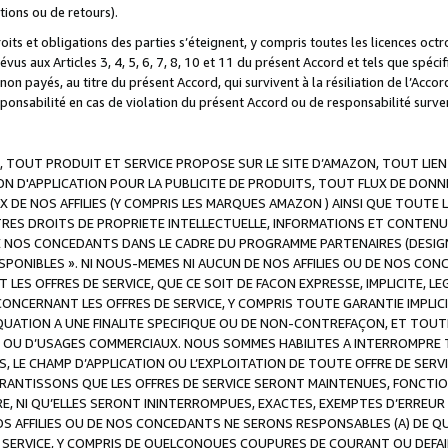
ations ou de retours).
droits et obligations des parties s’éteignent, y compris toutes les licences oc
révus aux Articles 3, 4, 5, 6, 7, 8, 10 et 11 du présent Accord et tels que sp
n payés, au titre du présent Accord, qui survivent à la résiliation de l’Accord
onsabilité en cas de violation du présent Accord ou de responsabilité survenu
, TOUT PRODUIT ET SERVICE PROPOSE SUR LE SITE D’AMAZON, TOUT LIEN
 D'APPLICATION POUR LA PUBLICITE DE PRODUITS, TOUT FLUX DE DONN
DE NOS AFFILIES (Y COMPRIS LES MARQUES AMAZON ) AINSI QUE TOUTE L
RES DROITS DE PROPRIETE INTELLECTUELLE, INFORMATIONS ET CONTENU
DE NOS CONCEDANTS DANS LE CADRE DU PROGRAMME PARTENAIRES (DESIG
E DISPONIBLES ». NI NOUS-MEMES NI AUCUN DE NOS AFFILIES OU DE NOS
LES OFFRES DE SERVICE, QUE CE SOIT DE FACON EXPRESSE, IMPLICITE, L
CERNANT LES OFFRES DE SERVICE, Y COMPRIS TOUTE GARANTIE IMPLICIT
QUATION A UNE FINALITE SPECIFIQUE OU DE NON-CONTREFAÇON, ET TOUTE
 OU D’USAGES COMMERCIAUX. NOUS SOMMES HABILITES A INTERROMPRE TO
S, LE CHAMP D’APPLICATION OU L’EXPLOITATION DE TOUTE OFFRE DE SER
ARANTISSONS QUE LES OFFRES DE SERVICE SERONT MAINTENUES, FONCTIO
ERE, NI QU’ELLES SERONT ININTERROMPUES, EXACTES, EXEMPTES D’ER
S AFFILIES OU DE NOS CONCEDANTS NE SERONS RESPONSABLES (A) DE QU
E SERVICE, Y COMPRIS DE QUELCONQUES COUPURES DE COURANT OU DEFAI