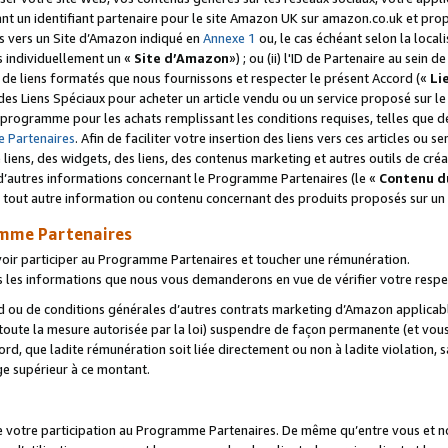
ant un identifiant partenaire pour le site Amazon UK sur amazon.co.uk et pro
ens vers un Site d’Amazon indiqué en
Annexe 1
ou, le cas échéant selon la local
s individuellement un «
Site d’Amazon
») ; ou (ii) l'ID de Partenaire au sein de
 de liens formatés que nous fournissons et respecter le présent Accord («
Li
 des Liens Spéciaux pour acheter un article vendu ou un service proposé sur l
rogramme pour les achats remplissant les conditions requises, telles que dét
 Partenaires
. Afin de faciliter votre insertion des liens vers ces articles ou
liens, des widgets, des liens, des contenus marketing et autres outils de cré
ue d’autres informations concernant le Programme Partenaires (le «
Contenu d
 tout autre information ou contenu concernant des produits proposés sur un s
amme Partenaires
oir participer au Programme Partenaires et toucher une rémunération.
les informations que nous vous demanderons en vue de vérifier votre respe
d ou de conditions générales d’autres contrats marketing d’Amazon applicable
 toute la mesure autorisée par la loi) suspendre de façon permanente (et vou
d, que ladite rémunération soit liée directement ou non à ladite violation, s
e supérieur à ce montant.
de votre participation au Programme Partenaires. De même qu’entre vous et nou