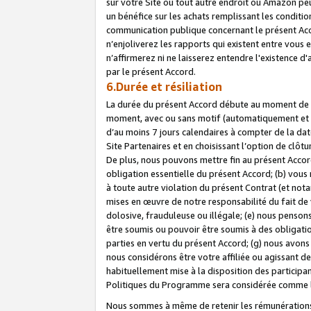
sur votre Site ou tout autre endroit où Amazon peut
un bénéfice sur les achats remplissant les conditio
communication publique concernant le présent Acco
n’enjoliverez les rapports qui existent entre vou
n’affirmerez ni ne laisserez entendre l'existence 
par le présent Accord.
6.Durée et résiliation
La durée du présent Accord débute au moment de vo
moment, avec ou sans motif (automatiquement et sans
d’au moins 7 jours calendaires à compter de la dat
Site Partenaires et en choisissant l’option de clô
De plus, nous pouvons mettre fin au présent Accord
obligation essentielle du présent Accord; (b) vous
à toute autre violation du présent Contrat (et no
mises en œuvre de notre responsabilité du fait de 
dolosive, frauduleuse ou illégale; (e) nous penso
être soumis ou pouvoir être soumis à des obligati
parties en vertu du présent Accord; (g) nous avon
nous considérons être votre affiliée ou agissant 
habituellement mise à la disposition des participants
Politiques du Programme sera considérée comme la 
Nous sommes à même de retenir les rémunérations 