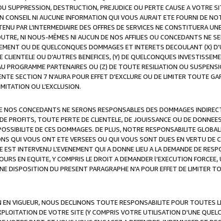
OU SUPPRESSION, DESTRUCTION, PREJUDICE OU PERTE CAUSE A VOTRE SI
 CONSEIL NI AUCUNE INFORMATION QUI VOUS AURAIT ETE FOURNI DE N
ENU PAR L’INTERMEDIAIRE DES OFFRES DE SERVICES NE CONSTITUERA U
OUTRE, NI NOUS-MÊMES NI AUCUN DE NOS AFFILIES OU CONCEDANTS NE
MENT OU DE QUELCONQUES DOMMAGES ET INTERETS DECOULANT (X) D'
DE CLIENTELE OU D'AUTRES BENEFICES, (Y) DE QUELCONQUES INVESTISS
 AU PROGRAMME PARTENAIRES OU (Z) DE TOUTE RESILIATION OU SUSPENS
ENTE SECTION 7 N'AURA POUR EFFET D'EXCLURE OU DE LIMITER TOUTE G
IMITATION OU L’EXCLUSION.
 DE NOS CONCEDANTS NE SERONS RESPONSABLES DES DOMMAGES INDIRECTS
DE PROFITS, TOUTE PERTE DE CLIENTELE, DE JOUISSANCE OU DE DONNEE
POSSIBILITE DE CES DOMMAGES. DE PLUS, NOTRE RESPONSABILITE GLOBA
ONS QUI VOUS ONT ETE VERSEES OU QUI VOUS SONT DUES EN VERTU DE
 EST INTERVENU L’EVENEMENT QUI A DONNE LIEU A LA DEMANDE DE RESP
OURS EN EQUITE, Y COMPRIS LE DROIT A DEMANDER l'EXECUTION FORCEE
UNE DISPOSITION DU PRESENT PARAGRAPHE N'A POUR EFFET DE LIMITER T
ON EN VIGUEUR, NOUS DECLINONS TOUTE RESPONSABILITE POUR TOUTES 
’EXPLOITATION DE VOTRE SITE (Y COMPRIS VOTRE UTILISATION D'UNE QUE