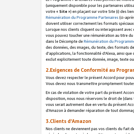
(uniquement disponible pour les partenaires utilis
votre «
Site
») en plaçant sur votre Site (i) des li
Rémunération du Programme Partenaires
(ci-aprè
doivent utiliser correctement les formats spéciaux
Lorsque nos clients cliquent ou interagissent avec
vous pouvez toucher une rémunération au titre du p
dans le Décompte de
Rémunération du Programme
des données, des images, du texte, des formats de 
d’applications, la fonctionnalité d'Alexa, ainsi q
exclut explicitement toute donnée, image, texte ou
2.Exigences de Conformité au Progr
Vous devez respecter le présent Accord pour pouv
Vous devez nous transmettre promptement toutes 
En cas de violation de votre part du présent Accor
disposition, nous nous réservons le droit de (dans
vous serait autrement due en vertu du présent Accor
d’Amazon à demander réparation de tout dommag
3.Clients d’Amazon
Nos clients ne deviennent pas vos clients du fait 