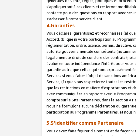
générales de vente, règles, politiques et procédure
s’appliqueront à ces clients et resteront modifiabl
contacte pour des questions en rapport avec ses in
s’adresser à notre service client.
4.Garanties
Vous déclarez, garantissez et reconnaissez (a) qu
Accord, (b) que ni votre participation au Programme
réglementation, ordre, licence, permis, directive,
autorité gouvernementale compétente (notamment le
légalement le droit de conclure des contrats (not
évalué en toute indépendance l’intérêt pour vous 
garantie autre que celles qui sont expressément én
Services si vous faites l’objet de sanctions amér
Service; (f) que vous respecterez toutes les restri
que les restrictions en matière d’exportations et d
avez communiquées en rapport avec le Programme P
compte sur le Site Partenaires, dans la section «
Nous ne formulons aucune déclaration ou garantie
participation au Programme Partenaires, et nous n
5.S’identifier comme Partenaire
Vous devez faire figurer clairement et de façon vi