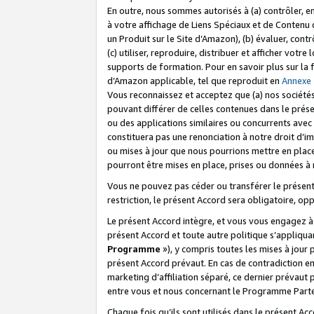
En outre, nous sommes autorisés à (a) contrôler, en
à votre affichage de Liens Spéciaux et de Contenu d
un Produit sur le Site d’Amazon), (b) évaluer, contr
(c) utiliser, reproduire, distribuer et afficher vo
supports de formation. Pour en savoir plus sur la
d’Amazon applicable, tel que reproduit en
Annexe
Vous reconnaissez et acceptez que (a) nos sociétés
pouvant différer de celles contenues dans le prése
ou des applications similaires ou concurrents avec 
constituera pas une renonciation à notre droit d’im
ou mises à jour que nous pourrions mettre en pla
pourront être mises en place, prises ou données à n
Vous ne pouvez pas céder ou transférer le présent 
restriction, le présent Accord sera obligatoire, op
Le présent Accord intègre, et vous vous engagez à r
présent Accord et toute autre politique s’appliqu
Programme
»), y compris toutes les mises à jour
présent Accord prévaut. En cas de contradiction e
marketing d’affiliation séparé, ce dernier prévaut
entre vous et nous concernant le Programme Partena
Chaque fois qu’ils sont utilisés dans le présent Ac