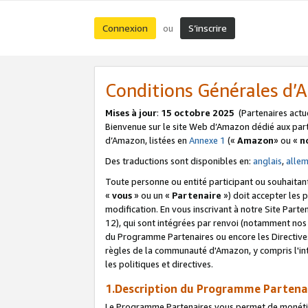
Connexion
S’inscrire
ou
Conditions Générales d
Mises à jour
:
15 octobre 2025
(Partenaires actu
Bienvenue sur le site Web d’Amazon dédié aux part
d’Amazon, listées en
Annexe 1
(«
Amazon
» ou «
n
Des traductions sont disponibles en:
anglais
,
alle
Toute personne ou entité participant ou souhaitan
«
vous
» ou un «
Partenaire
») doit accepter les
modification. En vous inscrivant à notre Site Parte
12), qui sont intégrées par renvoi (notamment no
du Programme Partenaires ou encore les Directive
règles de la communauté d'Amazon, y compris l'int
les politiques et directives.
1.Description du Programme Partena
Le Programme Partenaires vous permet de monétiser 