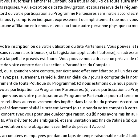
 vous autoriser à afficher le Contenu ou à utiliser celui-ci de toute autre man
ns requises. » A l’exception de cette divulgation, et sous réserve de la régle
rd ou votre participation au Programme Partenaires sans notre accord écrit
s et nous (y compris en indiquant expressément ou implicitement que nous vou
d'aucune affiliation entre nous et vous ou toute autre personne physique ou m
tre inscription ou de votre utilisation du Site Partenaires. Vous pouvez, et
 recours aux tribunaux, si la législation applicable l’autorise), en adressant 
e à laquelle le préavis est fourni. Vous pouvez nous adresser un préavis de r
ture de votre compte dans la section « Paramètres du Compte ».
, ou suspendre votre compte, par écrit avec effet immédiat pour l’un des cas
 n’avez pas, autrement, remédié, dans un délai de 7 jours à compter de la noti
tamment de toute Politique du Programme); (c) nous estimons que nous pourrio
votre participation au Programme Partenaires; (d) votre participation au Pro
ns que vous ou votre participation au Programme Partenaires pourrait ternir 
ons relatives au recouvrement des impôts dans le cadre du présent Accord ou 
s précédemment résilié le présent Accord (ou suspendu votre compte) à votre
de concert avec vous pour une quelconque raison; ou (h) nous avons mis fin a
. Afin d’éviter toute ambiguïté, et sans limitation aux fins de l’alinéa (a) qui
violation d’une obligation essentielle du présent Accord.
accumulées et impayées pendant un laps de temps raisonnable suite à ladite