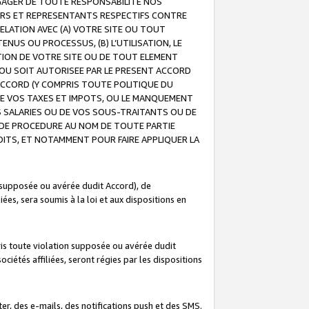
GAGER DE TOUTE RESPONSABILITE NOS
EURS ET REPRESENTANTS RESPECTIFS CONTRE
ELATION AVEC (A) VOTRE SITE OU TOUT
ENUS OU PROCESSUS, (B) L’UTILISATION, LE
ATION DE VOTRE SITE OU DE TOUT ELEMENT
E OU SOIT AUTORISEE PAR LE PRESENT ACCORD
ACCORD (Y COMPRIS TOUTE POLITIQUE DU
DE VOS TAXES ET IMPOTS, OU LE MANQUEMENT
OS SALARIES OU DE VOS SOUS-TRAITANTS OU DE
DE PROCEDURE AU NOM DE TOUTE PARTIE
OITS, ET NOTAMMENT POUR FAIRE APPLIQUER LA
 supposée ou avérée dudit Accord), de
ées, sera soumis à la loi et aux dispositions en
is toute violation supposée ou avérée dudit
iétés affiliées, seront régies par les dispositions
r, des e-mails, des notifications push et des SMS.