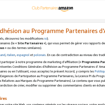
’Adhésion au Programme Partenaires 
els, découvrez les modifications
ici
).
enaires (le «
Site Partenaires
»), qui vous permet de gérer vos rapports de 
ous
» ou des termes similaires).
mand
,
italien
,
espagnol
et
polonais
. En cas de contradiction au niveau des trad
t participer à notre programme de marketing d’affiliation («
Programme Par
 présentes Conditions Générales d’Adhésion au Programme Partenaires d’ Ama
naires ou en l’utilisant, vous acceptez le présent Accord, y compris les
Politi
s Exigences de Participation au Programme Partenaires, la Licence PI du Pr
s Relatives aux Marques du Programme Partenaires). Le contenu que vous publ
erdiction de créer, modifier ou supprimer des commentaires clients en échan
ires
votre site Web, vos contenus générés sur les réseaux sociaux, votre applicati