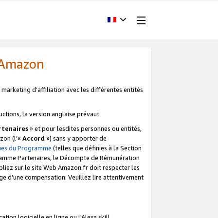
d'Amazon
marketing d’affiliation avec les différentes entités
uctions, la version anglaise prévaut.
tenaires
» et pour lesdites personnes ou entités,
zon (l’«
Accord
») sans y apporter de
ques du Programme
(telles que définies à la Section
ogramme Partenaires, le Décompte de Rémunération
iez sur le site Web Amazon.fr doit respecter les
ge d'une compensation. Veuillez lire attentivement
on logicielle en ligne ou l'Alexa skill