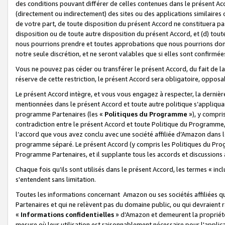
des conditions pouvant différer de celles contenues dans le présent Ac
(directement ou indirectement) des sites ou des applications similaires o
de votre part, de toute disposition du présent Accord ne constituera pa
disposition ou de toute autre disposition du présent Accord, et (d) tou
nous pourrions prendre et toutes approbations que nous pourrions donn
notre seule discrétion, et ne seront valables que si elles sont confirmée
Vous ne pouvez pas céder ou transférer le présent Accord, du fait de la 
réserve de cette restriction, le présent Accord sera obligatoire, opposab
Le présent Accord intègre, et vous vous engagez à respecter, la dernière 
mentionnées dans le présent Accord et toute autre politique s’appliqua
programme Partenaires (les «
Politiques du Programme
»), y compri
contradiction entre le présent Accord et toute Politique du Programme, 
l’accord que vous avez conclu avec une société affiliée d’Amazon dans 
programme séparé. Le présent Accord (y compris les Politiques du Progr
Programme Partenaires, et il supplante tous les accords et discussions 
Chaque fois qu’ils sont utilisés dans le présent Accord, les termes « in
s'entendent sans limitation.
Toutes les informations concernant Amazon ou ses sociétés affiliées 
Partenaires et qui ne relèvent pas du domaine public, ou qui devraient
«
Informations confidentielles
» d’Amazon et demeurent la propriété 
mesure où leur utilisation est raisonnablement nécessaire pour l'appli