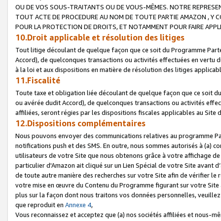
OU DE VOS SOUS-TRAITANTS OU DE VOUS-MÊMES. NOTRE REPRES
TOUT ACTE DE PROCEDURE AU NOM DE TOUTE PARTIE AMAZON , Y CO
POUR LA PROTECTION DE DROITS, ET NOTAMMENT POUR FAIRE APPL
10.Droit applicable et résolution des litiges
Tout litige découlant de quelque façon que ce soit du Programme Parte
Accord), de quelconques transactions ou activités effectuées en vertu d
à la loi et aux dispositions en matière de résolution des litiges applic
11.Fiscalité
Toute taxe et obligation liée découlant de quelque façon que ce soit 
ou avérée dudit Accord), de quelconques transactions ou activités effe
affiliées, seront régies par les dispositions fiscales applicables au Si
12.Dispositions complémentaires
Nous pouvons envoyer des communications relatives au programme Parten
notifications push et des SMS. En outre, nous sommes autorisés à (a) cont
utilisateurs de votre Site que nous obtenons grâce à votre affichage de
particulier d'Amazon ait cliqué sur un Lien Spécial de votre Site avant d
de toute autre manière des recherches sur votre Site afin de vérifier le re
votre mise en œuvre du Contenu du Programme figurant sur votre Site à
plus sur la façon dont nous traitons vos données personnelles, veuille
que reproduit en
Annexe 4
,
Vous reconnaissez et acceptez que (a) nos sociétés affiliées et nous-m