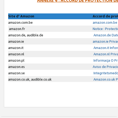
ANNEXE 4 : ACCORD DE PROTECTION 
Site d’ Amazon
Accord de pro
amazon.com.be
amazon.com.be 
amazon.fr
Notice : Protect
amazon.de, audible.de
Amazon.de Date
amazon.ie
amazon.ie Priva
amazon.it
Amazon.it Infor
amazon.nl
Amazon.nl Priva
amazon.pl
Informacja O P
amazon.es
Aviso de Privac
amazon.se
Integritetsmed
amazon.co.uk, audible.co.uk
Amazon.co.uk Pr