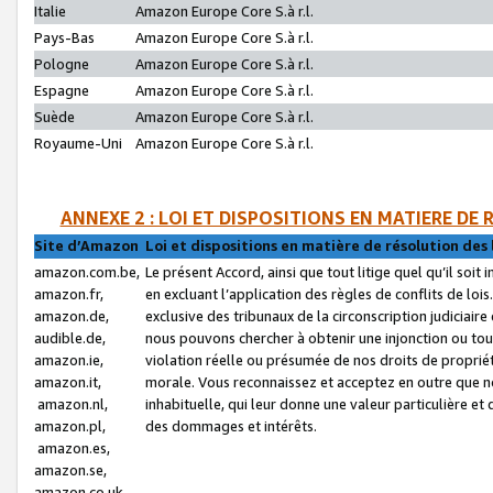
Italie
Amazon Europe Core S.à r.l.
Pays-Bas
Amazon Europe Core S.à r.l.
Pologne
Amazon Europe Core S.à r.l.
Espagne
Amazon Europe Core S.à r.l.
Suède
Amazon Europe Core S.à r.l.
Royaume-Uni
Amazon Europe Core S.à r.l.
ANNEXE 2 : LOI ET DISPOSITIONS EN MATIERE DE
Site d’Amazon
Loi et dispositions en matière de résolution des 
amazon.com.be,
Le présent Accord, ainsi que tout litige quel qu’il soi
amazon.fr,
en excluant l’application des règles de conflits de l
amazon.de,
exclusive des tribunaux de la circonscription judiciai
audible.de,
nous pouvons chercher à obtenir une injonction ou tou
amazon.ie,
violation réelle ou présumée de nos droits de proprié
amazon.it,
morale. Vous reconnaissez et acceptez en outre que n
amazon.nl,
inhabituelle, qui leur donne une valeur particulière 
amazon.pl,
des dommages et intérêts.
amazon.es,
amazon.se,
amazon.co.uk,