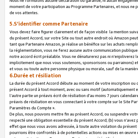
Nous ne formulons aucune déclaration ou garantie, ni aucun engagemen
moment de votre participation au Programme Partenaires, et nous ne p
de vos attentes.
5.S’identifier comme Partenaire
Vous devez faire figurer clairement et de façon visible la mention sui
du présent Accord, sur votre Site ou tout autre endroit où Amazon peut vo
tant que Partenaire Amazon, je réalise un bénéfice sur les achats remplis
la réglementation, vous ne ferez aucune autre communication publique
notre accord écrit préalable. Vous ne dénaturerez pas ni n’enjoliverez 
implicitement que nous vous soutenons, sponsorisons ou parrainons) et v
et vous ou toute autre personne physique ou morale, sauf de la manièr
6.Durée et résiliation
La durée du présent Accord débute au moment de votre inscription ou de
présent Accord à tout moment, avec ou sans motif (automatiquement et sa
l’autre partie un préavis écrit de résiliation d’au moins 7 jours calenda
préavis de résiliation en vous connectant à votre compte sur le Site Par
Paramètres du Compte ».
De plus, nous pouvons mettre fin au présent Accord, ou suspendre votre 
respecté une obligation essentielle du présent Accord; (b) vous n’avez p
effet que nous vous avons adressée, à toute autre violation du présen
pourrions être confrontés à de potentielles actions ou mises en œuvre 