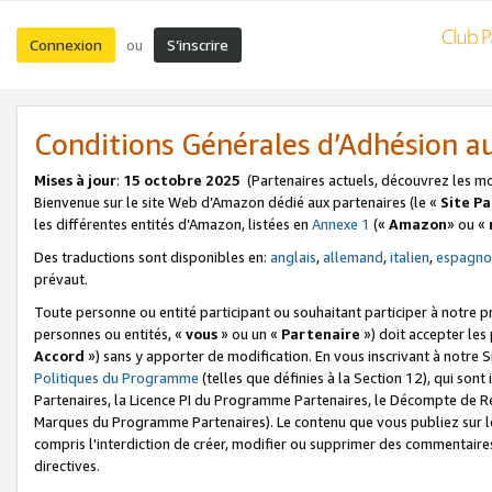
Connexion
S’inscrire
ou
Conditions Générales d’Adhésion 
Mises à jour
:
15 octobre 2025
(Partenaires actuels, découvrez les m
Bienvenue sur le site Web d’Amazon dédié aux partenaires (le «
Site P
les différentes entités d’Amazon, listées en
Annexe 1
(«
Amazon
» ou «
Des traductions sont disponibles en:
anglais
,
allemand
,
italien
,
espagno
prévaut.
Toute personne ou entité participant ou souhaitant participer à notre 
personnes ou entités, «
vous
» ou un «
Partenaire
») doit accepter le
Accord
») sans y apporter de modification. En vous inscrivant à notre Si
Politiques du Programme
(telles que définies à la Section 12), qui so
Partenaires, la Licence PI du Programme Partenaires, le Décompte de 
Marques du Programme Partenaires). Le contenu que vous publiez sur l
compris l'interdiction de créer, modifier ou supprimer des commentaires
directives.