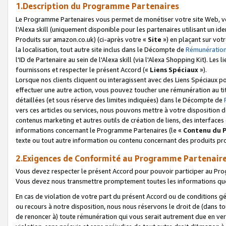
1.Description du Programme Partenaires
Le Programme Partenaires vous permet de monétiser votre site Web, vos 
l'Alexa skill (uniquement disponible pour les partenaires utilisant un 
Produits sur amazon.co.uk) (ci-après votre «
Site
») en plaçant sur votr
la localisation, tout autre site inclus dans le Décompte de
Rémunération
l'ID de Partenaire au sein de l'Alexa skill (via l'Alexa Shopping Kit). Le
fournissons et respecter le présent Accord («
Liens Spéciaux
»).
Lorsque nos clients cliquent ou interagissent avec des Liens Spéciaux p
effectuer une autre action, vous pouvez toucher une rémunération au ti
détaillées (et sous réserve des limites indiquées) dans le Décompte de
vers ces articles ou services, nous pouvons mettre à votre disposition d
contenus marketing et autres outils de création de liens, des interfaces
informations concernant le Programme Partenaires (le «
Contenu du 
texte ou tout autre information ou contenu concernant des produits prop
2.Exigences de Conformité au Programme Partenair
Vous devez respecter le présent Accord pour pouvoir participer au Pr
Vous devez nous transmettre promptement toutes les informations que
En cas de violation de votre part du présent Accord ou de conditions g
ou recours à notre disposition, nous nous réservons le droit de (dans 
de renoncer à) toute rémunération qui vous serait autrement due en ver