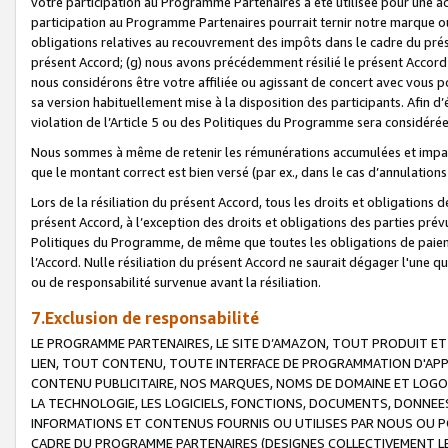
votre participation au Programme Partenaires a été utilisée pour une ac
participation au Programme Partenaires pourrait ternir notre marque ou
obligations relatives au recouvrement des impôts dans le cadre du prése
présent Accord; (g) nous avons précédemment résilié le présent Accord
nous considérons être votre affiliée ou agissant de concert avec vous 
sa version habituellement mise à la disposition des participants. Afin d’é
violation de l’Article 5 ou des Politiques du Programme sera considéré
Nous sommes à même de retenir les rémunérations accumulées et impayée
que le montant correct est bien versé (par ex., dans le cas d’annulations
Lors de la résiliation du présent Accord, tous les droits et obligations 
présent Accord, à l’exception des droits et obligations des parties prévus
Politiques du Programme, de même que toutes les obligations de paiement
l’Accord. Nulle résiliation du présent Accord ne saurait dégager l'une 
ou de responsabilité survenue avant la résiliation.
7.Exclusion de responsabilité
LE PROGRAMME PARTENAIRES, LE SITE D’AMAZON, TOUT PRODUIT ET 
LIEN, TOUT CONTENU, TOUTE INTERFACE DE PROGRAMMATION D'APP
CONTENU PUBLICITAIRE, NOS MARQUES, NOMS DE DOMAINE ET LOGOS
LA TECHNOLOGIE, LES LOGICIELS, FONCTIONS, DOCUMENTS, DONNEES
INFORMATIONS ET CONTENUS FOURNIS OU UTILISES PAR NOUS OU P
CADRE DU PROGRAMME PARTENAIRES (DESIGNES COLLECTIVEMENT LE