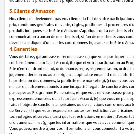
violation, sans préavis et sans préjudice de tout autre droit d’Amazo
3.Clients d’Amazon
Nos clients ne deviennent pas vos clients du fait de votre participati
prix, conditions générales de vente, règles, politiques et procédures d’u
produits indiquées sur le Site d’Amazon s’appliqueront à ces clients et
communication à aucun de nos clients et, si l’un de nos clients vous co
devrez lui indiquer d’utiliser les coordonnées figurant sur le Site d’Ama
4.Garanties
Vous déclarez, garantissez et reconnaissez (a) que vous participerez a
conformément au présent Accord, (b) que ni votre participation au Prog
Site n’enfreindront nul loi, ordonnance, règle, réglementation, ordre, li
jugement, décision ou autre exigence applicable émanant d’une autori
la protection des données, la publicité et le marketing), (c) que vous 
mineur ou autrement soumis à une incapacité légale de conclure des con
participer au Programme Partenaires, et que vous ne vous basez pour pr
expressément énoncées dans le présent Accord, (e) que vous ne particip
faites l’objet de sanctions américaines ou de sanctions conformes aux 
de Service; (f) que vous respecterez toutes les restrictions américaines
technologies et services, ainsi que les restrictions en matière d’exporta
droit américain; et (g) que les informations que vous avez communiqué
Vous pouvez mettre à jour vos informations en vous connectant à votre