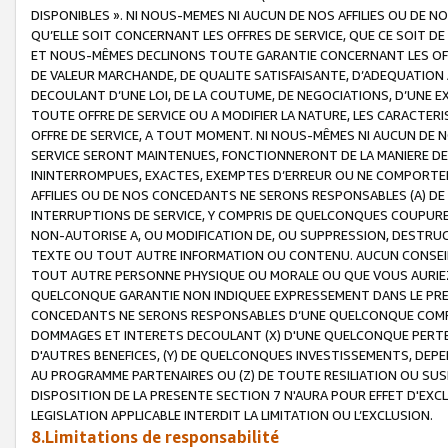
DISPONIBLES ». NI NOUS-MEMES NI AUCUN DE NOS AFFILIES OU D
QU’ELLE SOIT CONCERNANT LES OFFRES DE SERVICE, QUE CE SOIT DE
ET NOUS-MÊMES DECLINONS TOUTE GARANTIE CONCERNANT LES OFFRE
DE VALEUR MARCHANDE, DE QUALITE SATISFAISANTE, D’ADEQUATION
DECOULANT D’UNE LOI, DE LA COUTUME, DE NEGOCIATIONS, D’UNE
TOUTE OFFRE DE SERVICE OU A MODIFIER LA NATURE, LES CARACTERI
OFFRE DE SERVICE, A TOUT MOMENT. NI NOUS-MÊMES NI AUCUN DE 
SERVICE SERONT MAINTENUES, FONCTIONNERONT DE LA MANIERE DECR
ININTERROMPUES, EXACTES, EXEMPTES D’ERREUR OU NE COMPORT
AFFILIES OU DE NOS CONCEDANTS NE SERONS RESPONSABLES (A) DE
INTERRUPTIONS DE SERVICE, Y COMPRIS DE QUELCONQUES COUPURE
NON-AUTORISE A, OU MODIFICATION DE, OU SUPPRESSION, DESTRUC
TEXTE OU TOUT AUTRE INFORMATION OU CONTENU. AUCUN CONSEIL 
TOUT AUTRE PERSONNE PHYSIQUE OU MORALE OU QUE VOUS AURIEZ 
QUELCONQUE GARANTIE NON INDIQUEE EXPRESSEMENT DANS LE PRES
CONCEDANTS NE SERONS RESPONSABLES D’UNE QUELCONQUE COM
DOMMAGES ET INTERETS DECOULANT (X) D'UNE QUELCONQUE PERTE D
D'AUTRES BENEFICES, (Y) DE QUELCONQUES INVESTISSEMENTS, DEP
AU PROGRAMME PARTENAIRES OU (Z) DE TOUTE RESILIATION OU SU
DISPOSITION DE LA PRESENTE SECTION 7 N'AURA POUR EFFET D'EXC
LEGISLATION APPLICABLE INTERDIT LA LIMITATION OU L’EXCLUSION.
8.Limitations de responsabilité