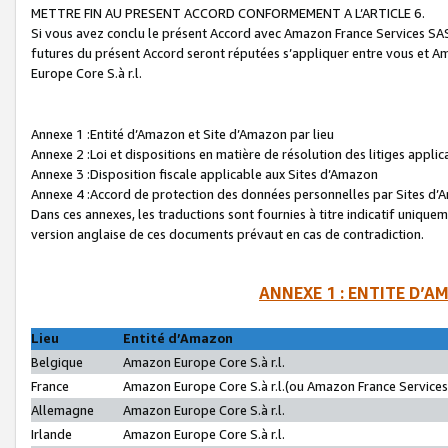
METTRE FIN AU PRESENT ACCORD CONFORMEMENT A L’ARTICLE 6.
Si vous avez conclu le présent Accord avec Amazon France Services SAS 
futures du présent Accord seront réputées s’appliquer entre vous et 
Europe Core S.à r.l.
Annexe 1 :Entité d’Amazon et Site d’Amazon par lieu
Annexe 2 :Loi et dispositions en matière de résolution des litiges appli
Annexe 3 :Disposition fiscale applicable aux Sites d’Amazon
Annexe 4 :Accord de protection des données personnelles par Sites d
Dans ces annexes, les traductions sont fournies à titre indicatif uniquem
version anglaise de ces documents prévaut en cas de contradiction.
ANNEXE 1 : ENTITE D’A
Lieu
Entité d’Amazon
Belgique
Amazon Europe Core S.à r.l.
France
Amazon Europe Core S.à r.l.(ou Amazon France Services 
Allemagne
Amazon Europe Core S.à r.l.
Irlande
Amazon Europe Core S.à r.l.