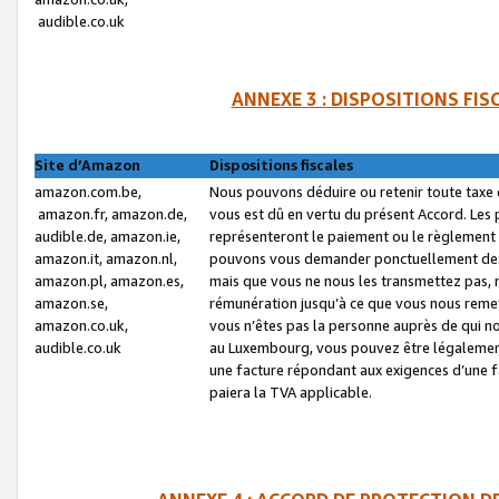
audible.co.uk
ANNEXE 3 : DISPOSITIONS FI
Site d’Amazon
Dispositions fiscales
amazon.com.be,
Nous pouvons déduire ou retenir toute taxe 
amazon.fr, amazon.de,
vous est dû en vertu du présent Accord. Les 
audible.de, amazon.ie,
représenteront le paiement ou le règlement 
amazon.it, amazon.nl,
pouvons vous demander ponctuellement des r
amazon.pl, amazon.es,
mais que vous ne nous les transmettez pas, n
amazon.se,
rémunération jusqu’à ce que vous nous reme
amazon.co.uk,
vous n’êtes pas la personne auprès de qui no
audible.co.uk
au Luxembourg, vous pouvez être légalement 
une facture répondant aux exigences d’une 
paiera la TVA applicable.