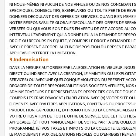
NI NOUS-MÊMES NI AUCUN DE NOS AFFILIES OU DE NOS CONCEDANT
SPECIFIQUES, CONSECUTIFS, EXEMPLAIRES OU TOUTE PERTE DE REVE
DONNEES DECOULANT DES OFFRES DE SERVICES, QUAND BIEN MEME N
NOTRE RESPONSABILITE GLOBALE DECOULANT DES OFFRES DE SERVI
VERSEES OU QUI VOUS SONT DUES EN VERTU DE CET ACCORD AU CO
INTERVENU L’EVENEMENT QUI A DONNE LIEU A LA DEMANDE DE RESP
DROIT OU RECOURS EN EQUITE, Y COMPRIS LE DROIT A DEMANDER l'
AVEC LE PRESENT ACCORD. AUCUNE DISPOSITION DU PRESENT PARAG
APPLICABLE INTERDIT LA LIMITATION.
9.Indemnisation
DANS LA MESURE AUTORISEE PAR LA LEGISLATION EN VIGUEUR, NO
DIRECT OU INDIRECT AVEC LA CREATION, LE MAINTIEN OU L’EXPLOIT
SERVICES) OU AVEC UNE QUELCONQUE VIOLATION DU PRESENT ACCO
DEGAGER DE TOUTE RESPONSABILITE NOS SOCIETES AFFILIEES, NOS 
ADMINISTRATEURS ET REPRESENTANTS RESPECTIFS CONTRE TOUS D
COMPRIS LES FRAIS D’AVOCAT) EN RELATION AVEC (A) VOTRE SITE O
ELEMENTS AVEC D’AUTRES APPLICATIONS, CONTENUS OU PROCESSUS, (
PRODUCTION, LA PUBLICITE, LA PROMOTION OU LA COMMERCIALISAT
VOTRE UTILISATION DE TOUTE OFFRE DE SERVICE, QUE CETTE UTILI
APPLICABLE, (D) TOUT MANQUEMENT DE VOTRE PART A UNE QUELCO
PROGRAMME), (E) VOS TAXES ET IMPOTS OU LA COLLECTE, LE REGLE
LE MANQUEMENT AUX OBLIGATIONS FISCALES OU D’ENREGISTREMENT 