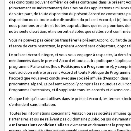
des conditions pouvant différer de celles contenues dans le présent Ac
(directement ou indirectement) des sites ou des applications similaires o
de votre part, de toute disposition du présent Accord ne constituera pa
disposition ou de toute autre disposition du présent Accord, et (d) tou
nous pourrions prendre et toutes approbations que nous pourrions donn
notre seule discrétion, et ne seront valables que si elles sont confirmée
Vous ne pouvez pas céder ou transférer le présent Accord, du fait de la 
réserve de cette restriction, le présent Accord sera obligatoire, opposab
Le présent Accord intègre, et vous vous engagez à respecter, la dernière 
mentionnées dans le présent Accord et toute autre politique s’appliqua
programme Partenaires (les «
Politiques du Programme
»), y compri
contradiction entre le présent Accord et toute Politique du Programme, 
l’accord que vous avez conclu avec une société affiliée d’Amazon dans 
programme séparé. Le présent Accord (y compris les Politiques du Progr
Programme Partenaires, et il supplante tous les accords et discussions 
Chaque fois qu’ils sont utilisés dans le présent Accord, les termes « in
s'entendent sans limitation.
Toutes les informations concernant Amazon ou ses sociétés affiliées 
Partenaires et qui ne relèvent pas du domaine public, ou qui devraient
«
Informations confidentielles
» d’Amazon et demeurent la propriété 
mesure où leur utilisation est raisonnablement nécessaire pour l'appli