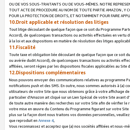
OU DE VOS SOUS-TRAITANTS OU DE VOUS-MÊMES. NOTRE REPRES
TOUT ACTE DE PROCEDURE AU NOM DE TOUTE PARTIE AMAZON , Y CO
POUR LA PROTECTION DE DROITS, ET NOTAMMENT POUR FAIRE APPL
10.Droit applicable et résolution des litiges
Tout litige découlant de quelque façon que ce soit du Programme Parte
Accord), de quelconques transactions ou activités effectuées en vertu d
à la loi et aux dispositions en matière de résolution des litiges applic
11.Fiscalité
Toute taxe et obligation liée découlant de quelque façon que ce soit 
ou avérée dudit Accord), de quelconques transactions ou activités effe
affiliées, seront régies par les dispositions fiscales applicables au Si
12.Dispositions complémentaires
Nous pouvons envoyer des communications relatives au programme Parten
notifications push et des SMS. En outre, nous sommes autorisés à (a) cont
utilisateurs de votre Site que nous obtenons grâce à votre affichage de
particulier d'Amazon ait cliqué sur un Lien Spécial de votre Site avant d
de toute autre manière des recherches sur votre Site afin de vérifier le re
votre mise en œuvre du Contenu du Programme figurant sur votre Site à
plus sur la façon dont nous traitons vos données personnelles, veuille
que reproduit en
Annexe 4
,
Vous reconnaissez et acceptez que (a) nos sociétés affiliées et nous-m