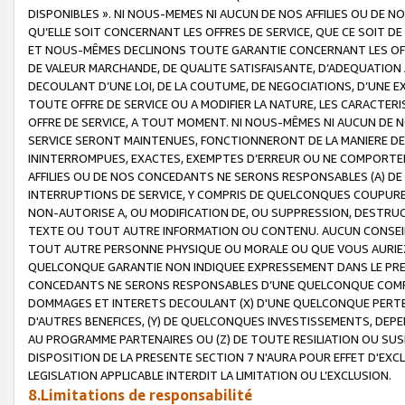
DISPONIBLES ». NI NOUS-MEMES NI AUCUN DE NOS AFFILIES OU D
QU’ELLE SOIT CONCERNANT LES OFFRES DE SERVICE, QUE CE SOIT DE
ET NOUS-MÊMES DECLINONS TOUTE GARANTIE CONCERNANT LES OFFRE
DE VALEUR MARCHANDE, DE QUALITE SATISFAISANTE, D’ADEQUATION
DECOULANT D’UNE LOI, DE LA COUTUME, DE NEGOCIATIONS, D’UNE
TOUTE OFFRE DE SERVICE OU A MODIFIER LA NATURE, LES CARACTERI
OFFRE DE SERVICE, A TOUT MOMENT. NI NOUS-MÊMES NI AUCUN DE 
SERVICE SERONT MAINTENUES, FONCTIONNERONT DE LA MANIERE DECR
ININTERROMPUES, EXACTES, EXEMPTES D’ERREUR OU NE COMPORT
AFFILIES OU DE NOS CONCEDANTS NE SERONS RESPONSABLES (A) DE
INTERRUPTIONS DE SERVICE, Y COMPRIS DE QUELCONQUES COUPURE
NON-AUTORISE A, OU MODIFICATION DE, OU SUPPRESSION, DESTRUC
TEXTE OU TOUT AUTRE INFORMATION OU CONTENU. AUCUN CONSEIL 
TOUT AUTRE PERSONNE PHYSIQUE OU MORALE OU QUE VOUS AURIEZ 
QUELCONQUE GARANTIE NON INDIQUEE EXPRESSEMENT DANS LE PRES
CONCEDANTS NE SERONS RESPONSABLES D’UNE QUELCONQUE COM
DOMMAGES ET INTERETS DECOULANT (X) D'UNE QUELCONQUE PERTE D
D'AUTRES BENEFICES, (Y) DE QUELCONQUES INVESTISSEMENTS, DEP
AU PROGRAMME PARTENAIRES OU (Z) DE TOUTE RESILIATION OU SU
DISPOSITION DE LA PRESENTE SECTION 7 N'AURA POUR EFFET D'EXC
LEGISLATION APPLICABLE INTERDIT LA LIMITATION OU L’EXCLUSION.
8.Limitations de responsabilité