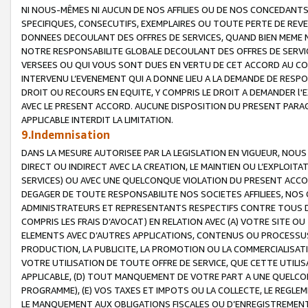
NI NOUS-MÊMES NI AUCUN DE NOS AFFILIES OU DE NOS CONCEDANT
SPECIFIQUES, CONSECUTIFS, EXEMPLAIRES OU TOUTE PERTE DE REVE
DONNEES DECOULANT DES OFFRES DE SERVICES, QUAND BIEN MEME N
NOTRE RESPONSABILITE GLOBALE DECOULANT DES OFFRES DE SERVI
VERSEES OU QUI VOUS SONT DUES EN VERTU DE CET ACCORD AU CO
INTERVENU L’EVENEMENT QUI A DONNE LIEU A LA DEMANDE DE RESP
DROIT OU RECOURS EN EQUITE, Y COMPRIS LE DROIT A DEMANDER l'
AVEC LE PRESENT ACCORD. AUCUNE DISPOSITION DU PRESENT PARAG
APPLICABLE INTERDIT LA LIMITATION.
9.Indemnisation
DANS LA MESURE AUTORISEE PAR LA LEGISLATION EN VIGUEUR, NO
DIRECT OU INDIRECT AVEC LA CREATION, LE MAINTIEN OU L’EXPLOIT
SERVICES) OU AVEC UNE QUELCONQUE VIOLATION DU PRESENT ACCO
DEGAGER DE TOUTE RESPONSABILITE NOS SOCIETES AFFILIEES, NOS 
ADMINISTRATEURS ET REPRESENTANTS RESPECTIFS CONTRE TOUS D
COMPRIS LES FRAIS D’AVOCAT) EN RELATION AVEC (A) VOTRE SITE O
ELEMENTS AVEC D’AUTRES APPLICATIONS, CONTENUS OU PROCESSUS, (
PRODUCTION, LA PUBLICITE, LA PROMOTION OU LA COMMERCIALISAT
VOTRE UTILISATION DE TOUTE OFFRE DE SERVICE, QUE CETTE UTILI
APPLICABLE, (D) TOUT MANQUEMENT DE VOTRE PART A UNE QUELCO
PROGRAMME), (E) VOS TAXES ET IMPOTS OU LA COLLECTE, LE REGLE
LE MANQUEMENT AUX OBLIGATIONS FISCALES OU D’ENREGISTREMENT 