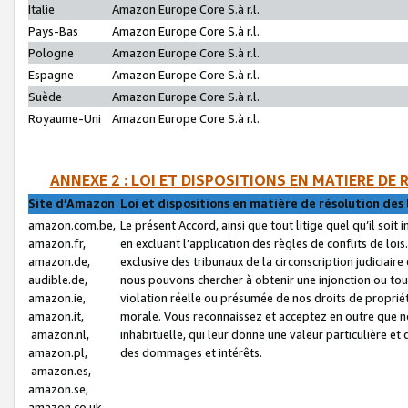
Italie
Amazon Europe Core S.à r.l.
Pays-Bas
Amazon Europe Core S.à r.l.
Pologne
Amazon Europe Core S.à r.l.
Espagne
Amazon Europe Core S.à r.l.
Suède
Amazon Europe Core S.à r.l.
Royaume-Uni
Amazon Europe Core S.à r.l.
ANNEXE 2 : LOI ET DISPOSITIONS EN MATIERE DE
Site d’Amazon
Loi et dispositions en matière de résolution des 
amazon.com.be,
Le présent Accord, ainsi que tout litige quel qu’il soi
amazon.fr,
en excluant l’application des règles de conflits de l
amazon.de,
exclusive des tribunaux de la circonscription judiciai
audible.de,
nous pouvons chercher à obtenir une injonction ou tou
amazon.ie,
violation réelle ou présumée de nos droits de proprié
amazon.it,
morale. Vous reconnaissez et acceptez en outre que n
amazon.nl,
inhabituelle, qui leur donne une valeur particulière 
amazon.pl,
des dommages et intérêts.
amazon.es,
amazon.se,
amazon.co.uk,