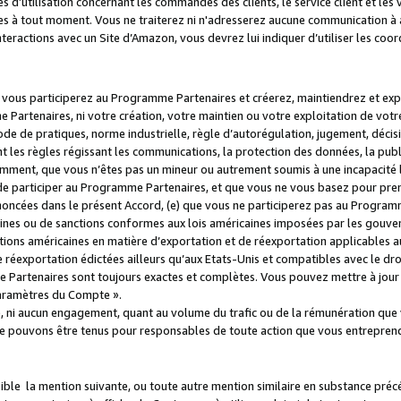
s d’utilisation concernant les commandes des clients, le service client et les
es à tout moment. Vous ne traiterez ni n'adresserez aucune communication à au
teractions avec un Site d’Amazon, vous devrez lui indiquer d’utiliser les coo
e vous participerez au Programme Partenaires et créerez, maintiendrez et ex
 Partenaires, ni votre création, votre maintien ou votre exploitation de votre
 code de pratiques, norme industrielle, règle d’autorégulation, jugement, déc
s règles régissant les communications, la protection des données, la public
amment, que vous n’êtes pas un mineur ou autrement soumis à une incapacité l
de participer au Programme Partenaires, et que vous ne vous basez pour pren
oncées dans le présent Accord, (e) que vous ne participerez pas au Programme
icaines ou de sanctions conformes aux lois américaines imposées par les gouv
ctions américaines en matière d’exportation et de réexportation applicables aux
e réexportation édictées ailleurs qu’aux Etats-Unis et compatibles avec le dr
artenaires sont toujours exactes et complètes. Vous pouvez mettre à jour 
 Paramètres du Compte ».
, ni aucun engagement, quant au volume du trafic ou de la rémunération qu
e pouvons être tenus pour responsables de toute action que vous entreprend
sible la mention suivante, ou toute autre mention similaire en substance pré