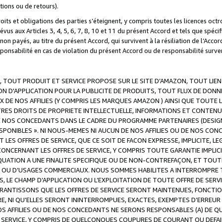
ations ou de retours).
droits et obligations des parties s’éteignent, y compris toutes les licences oc
révus aux Articles 3, 4, 5, 6, 7, 8, 10 et 11 du présent Accord et tels que sp
n payés, au titre du présent Accord, qui survivent à la résiliation de l’Accord
onsabilité en cas de violation du présent Accord ou de responsabilité survenu
, TOUT PRODUIT ET SERVICE PROPOSE SUR LE SITE D’AMAZON, TOUT LIEN
 D'APPLICATION POUR LA PUBLICITE DE PRODUITS, TOUT FLUX DE DONN
DE NOS AFFILIES (Y COMPRIS LES MARQUES AMAZON ) AINSI QUE TOUTE L
RES DROITS DE PROPRIETE INTELLECTUELLE, INFORMATIONS ET CONTENU
DE NOS CONCEDANTS DANS LE CADRE DU PROGRAMME PARTENAIRES (DESIG
E DISPONIBLES ». NI NOUS-MEMES NI AUCUN DE NOS AFFILIES OU DE NOS
LES OFFRES DE SERVICE, QUE CE SOIT DE FACON EXPRESSE, IMPLICITE, L
CERNANT LES OFFRES DE SERVICE, Y COMPRIS TOUTE GARANTIE IMPLICIT
QUATION A UNE FINALITE SPECIFIQUE OU DE NON-CONTREFAÇON, ET TOUTE
 OU D’USAGES COMMERCIAUX. NOUS SOMMES HABILITES A INTERROMPRE TO
S, LE CHAMP D’APPLICATION OU L’EXPLOITATION DE TOUTE OFFRE DE SER
ARANTISSONS QUE LES OFFRES DE SERVICE SERONT MAINTENUES, FONCTIO
ERE, NI QU’ELLES SERONT ININTERROMPUES, EXACTES, EXEMPTES D’ER
S AFFILIES OU DE NOS CONCEDANTS NE SERONS RESPONSABLES (A) DE QU
E SERVICE, Y COMPRIS DE QUELCONQUES COUPURES DE COURANT OU DEFAI