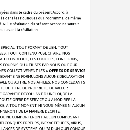
troyées dans le cadre du présent Accord, à
écifiés dans les Politiques du Programme, de même
. Nulle résiliation du présent Accord ne saurait
e avant la résiliation.
 SPECIAL, TOUT FORMAT DE LIEN, TOUT
EES, TOUT CONTENU PUBLICITAIRE, NOS
A TECHNOLOGIE, LES LOGICIELS, FONCTIONS,
S FOURNIS OU UTILISES PAR NOUS OU POUR
NES COLLECTIVEMENT LES «
OFFRES DE SERVICE
 CONCEDANTS NE FORMULONS AUCUNE DECLARATION
EGALE OU AUTRE. NOS AFFILIES, NOS CONCEDANTS
E DE TITRE DE PROPRIETE, DE VALEUR
 GARANTIE DECOULANT D’UNE LOI, DE LA
UTE OFFRE DE SERVICE OU A MODIFIER LA
VICE, A TOUT MOMENT. NI NOUS-MÊMES NI AUCUN
NNERONT DE LA MANIERE DECRITE,
REUR OU NE COMPORTERONT AUCUN COMPOSANT
ELCONQUES ERREURS, INEXACTITUDES, VIRUS,
LLANCES DE SYSTEME, OU (B) D'UN QUELCONQUE