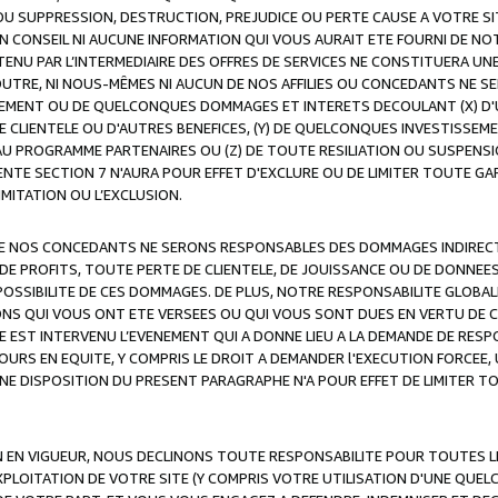
OU SUPPRESSION, DESTRUCTION, PREJUDICE OU PERTE CAUSE A VOTRE SI
 CONSEIL NI AUCUNE INFORMATION QUI VOUS AURAIT ETE FOURNI DE N
ENU PAR L’INTERMEDIAIRE DES OFFRES DE SERVICES NE CONSTITUERA U
OUTRE, NI NOUS-MÊMES NI AUCUN DE NOS AFFILIES OU CONCEDANTS NE
MENT OU DE QUELCONQUES DOMMAGES ET INTERETS DECOULANT (X) D'
DE CLIENTELE OU D'AUTRES BENEFICES, (Y) DE QUELCONQUES INVESTISS
 AU PROGRAMME PARTENAIRES OU (Z) DE TOUTE RESILIATION OU SUSPENS
ENTE SECTION 7 N'AURA POUR EFFET D'EXCLURE OU DE LIMITER TOUTE G
IMITATION OU L’EXCLUSION.
 DE NOS CONCEDANTS NE SERONS RESPONSABLES DES DOMMAGES INDIRECTS
DE PROFITS, TOUTE PERTE DE CLIENTELE, DE JOUISSANCE OU DE DONNEE
POSSIBILITE DE CES DOMMAGES. DE PLUS, NOTRE RESPONSABILITE GLOBA
ONS QUI VOUS ONT ETE VERSEES OU QUI VOUS SONT DUES EN VERTU DE
 EST INTERVENU L’EVENEMENT QUI A DONNE LIEU A LA DEMANDE DE RESP
OURS EN EQUITE, Y COMPRIS LE DROIT A DEMANDER l'EXECUTION FORCEE
UNE DISPOSITION DU PRESENT PARAGRAPHE N'A POUR EFFET DE LIMITER T
ON EN VIGUEUR, NOUS DECLINONS TOUTE RESPONSABILITE POUR TOUTES 
’EXPLOITATION DE VOTRE SITE (Y COMPRIS VOTRE UTILISATION D'UNE QUE