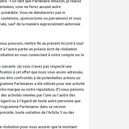
ière : « En tant que Partenaire Amazon, je réalise
mentation, vous ne ferez aucune autre
 préalable. Vous ne dénaturerez pas ni
s soutenons, sponsorisons ou parrainons) et vous
orale, sauf de la manière expressément autorisée
 nous pouvons, mettre fin au présent Accord à tout
à l’autre partie un préavis écrit de résiliation
ésiliation en vous connectant à votre compte sur le
 suivants: (a) vous n’avez pas respecté une
fication à cet effet que nous vous avons adressée,
ns être confrontés à de potentielles actions ou
gramme Partenaires a été utilisée pour une activité
notre marque ou notre réputation; (f) nous pensons
des activités menées par l’une ou l’autre des
 égard ou à l'égard de toute autre personne que
u Programme Partenaires dans sa version
 précède, toute violation de l’Article 5 ou des
 résiliation pour nous assurer que le montant