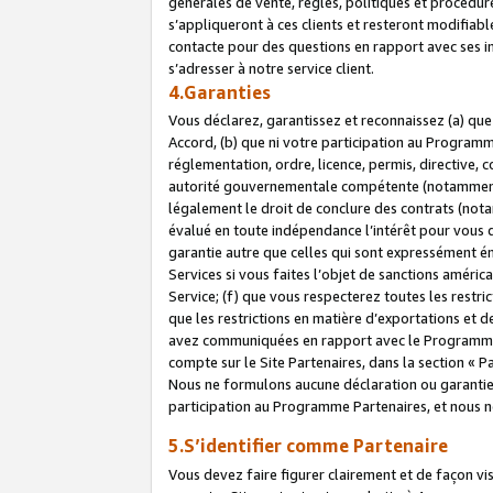
générales de vente, règles, politiques et procédure
s’appliqueront à ces clients et resteront modifiabl
contacte pour des questions en rapport avec ses in
s’adresser à notre service client.
4.Garanties
Vous déclarez, garantissez et reconnaissez (a) qu
Accord, (b) que ni votre participation au Programme
réglementation, ordre, licence, permis, directive,
autorité gouvernementale compétente (notamment le
légalement le droit de conclure des contrats (not
évalué en toute indépendance l’intérêt pour vous 
garantie autre que celles qui sont expressément én
Services si vous faites l’objet de sanctions amér
Service; (f) que vous respecterez toutes les restri
que les restrictions en matière d’exportations et d
avez communiquées en rapport avec le Programme P
compte sur le Site Partenaires, dans la section «
Nous ne formulons aucune déclaration ou garantie
participation au Programme Partenaires, et nous n
5.S’identifier comme Partenaire
Vous devez faire figurer clairement et de façon vi