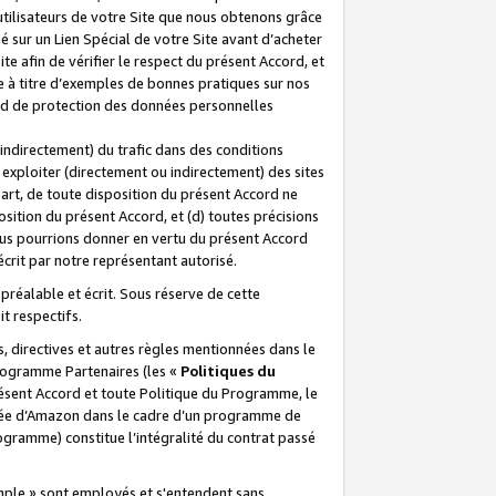
 utilisateurs de votre Site que nous obtenons grâce
é sur un Lien Spécial de votre Site avant d’acheter
te afin de vérifier le respect du présent Accord, et
te à titre d’exemples de bonnes pratiques sur nos
ord de protection des données personnelles
indirectement) du trafic dans des conditions
exploiter (directement ou indirectement) des sites
 part, de toute disposition du présent Accord ne
osition du présent Accord, et (d) toutes précisions
ous pourrions donner en vertu du présent Accord
écrit par notre représentant autorisé.
préalable et écrit. Sous réserve de cette
it respectifs.
s, directives et autres règles mentionnées dans le
programme Partenaires (les «
Politiques du
résent Accord et toute Politique du Programme, le
iliée d’Amazon dans le cadre d’un programme de
ogramme) constitue l’intégralité du contrat passé
xemple » sont employés et s'entendent sans