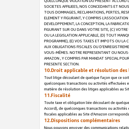
QUELCONQUE VIOLATION DU PRESENT ACCORD DE
SOCIETES AFFILIEES, NOS CONCEDANTS ET NOUS
TOUS DOMMAGES, RECLAMATIONS, PERTES, RESPO
ELEMENT Y FIGURANT, Y COMPRIS L’ASSOCIATION
DEVELOPPEMENT, LA CONCEPTION, LA FABRICATI
FIGURANT SUR OU DANS VOTRE SITE, (C) VOTRE 
OU LA LEGISLATION APPLICABLE, (D) TOUT MA
PROGRAMME), (E) VOS TAXES ET IMPOTS OU LA 
AUX OBLIGATIONS FISCALES OU D’ENREGISTREME
VOUS-MÊMES. NOTRE REPRESENTANT OU NOUS-
AMAZON , Y COMPRIS PAR MANDAT SPECIAL POUR
PRESENTE SECTION.
10.Droit applicable et résolution des 
Tout litige découlant de quelque façon que ce soi
quelconques transactions ou activités effectuées en
matière de résolution des litiges applicables au S
11.Fiscalité
Toute taxe et obligation liée découlant de quelqu
Accord), de quelconques transactions ou activités e
fiscales applicables au Site d’Amazon corresponda
12.Dispositions complémentaires
Nous pouvons envoyer des communications relatives