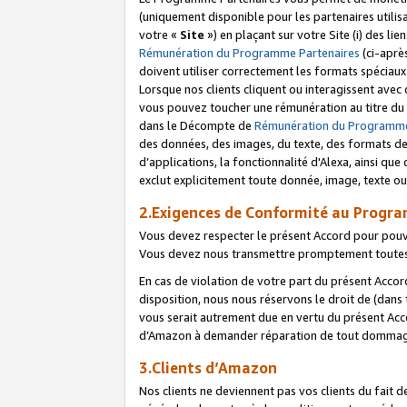
(uniquement disponible pour les partenaires utilis
votre «
Site
») en plaçant sur votre Site (i) des li
Rémunération du Programme Partenaires
(ci-aprè
doivent utiliser correctement les formats spéciaux
Lorsque nos clients cliquent ou interagissent avec
vous pouvez toucher une rémunération au titre du p
dans le Décompte de
Rémunération du Programme
des données, des images, du texte, des formats de 
d’applications, la fonctionnalité d'Alexa, ainsi q
exclut explicitement toute donnée, image, texte ou
2.Exigences de Conformité au Progr
Vous devez respecter le présent Accord pour pouv
Vous devez nous transmettre promptement toutes 
En cas de violation de votre part du présent Accor
disposition, nous nous réservons le droit de (dans
vous serait autrement due en vertu du présent Accor
d’Amazon à demander réparation de tout dommag
3.Clients d’Amazon
Nos clients ne deviennent pas vos clients du fait 