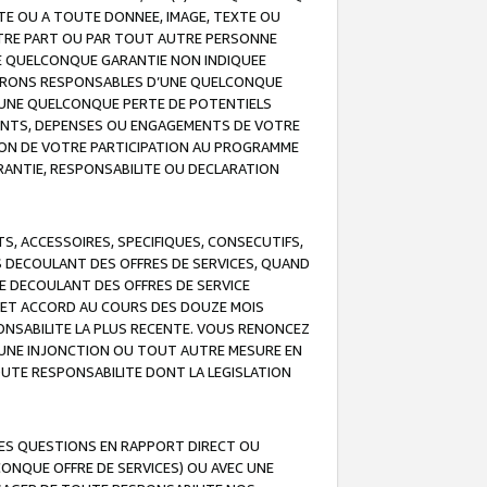
TE OU A TOUTE DONNEE, IMAGE, TEXTE OU
OTRE PART OU PAR TOUT AUTRE PERSONNE
NE QUELCONQUE GARANTIE NON INDIQUEE
 SERONS RESPONSABLES D’UNE QUELCONQUE
UNE QUELCONQUE PERTE DE POTENTIELS
EMENTS, DEPENSES OU ENGAGEMENTS DE VOTRE
ION DE VOTRE PARTICIPATION AU PROGRAMME
ARANTIE, RESPONSABILITE OU DECLARATION
, ACCESSOIRES, SPECIFIQUES, CONSECUTIFS,
S DECOULANT DES OFFRES DE SERVICES, QUAND
LE DECOULANT DES OFFRES DE SERVICE
 CET ACCORD AU COURS DES DOUZE MOIS
ONSABILITE LA PLUS RECENTE. VOUS RENONCEZ
, UNE INJONCTION OU TOUT AUTRE MESURE EN
OUTE RESPONSABILITE DONT LA LEGISLATION
LES QUESTIONS EN RAPPORT DIRECT OU
LCONQUE OFFRE DE SERVICES) OU AVEC UNE