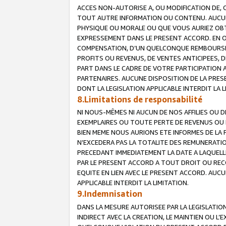
ACCES NON-AUTORISE A, OU MODIFICATION DE, 
TOUT AUTRE INFORMATION OU CONTENU. AUCUN
PHYSIQUE OU MORALE OU QUE VOUS AURIEZ OBT
EXPRESSEMENT DANS LE PRESENT ACCORD. EN 
COMPENSATION, D’UN QUELCONQUE REMBOURSE
PROFITS OU REVENUS, DE VENTES ANTICIPEES, 
PART DANS LE CADRE DE VOTRE PARTICIPATION
PARTENAIRES. AUCUNE DISPOSITION DE LA PRES
DONT LA LEGISLATION APPLICABLE INTERDIT LA L
8.Limitations de responsabilité
NI NOUS-MÊMES NI AUCUN DE NOS AFFILIES OU
EXEMPLAIRES OU TOUTE PERTE DE REVENUS OU 
BIEN MEME NOUS AURIONS ETE INFORMES DE LA 
N’EXCEDERA PAS LA TOTALITE DES REMUNERATI
PRECEDANT IMMEDIATEMENT LA DATE A LAQUELLE
PAR LE PRESENT ACCORD A TOUT DROIT OU REC
EQUITE EN LIEN AVEC LE PRESENT ACCORD. AUC
APPLICABLE INTERDIT LA LIMITATION.
9.Indemnisation
DANS LA MESURE AUTORISEE PAR LA LEGISLATI
INDIRECT AVEC LA CREATION, LE MAINTIEN OU L