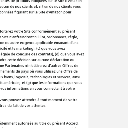
 ventes de produits indiquées sur le Site d’Amazon
cun de nos clients et, si l’un de nos clients vous
rdonnées figurant sur le Site d’Amazon pour
ploiterez votre Site conformément au présent
 Site n’enfreindront nul loi, ordonnance, règle,
ision ou autre exigence applicable émanant d’une
ité et le marketing), (c) que vous avez
égale de conclure des contrats), (d) que vous avez
dre cette décision sur aucune déclaration ou
 Partenaires ni n’utiliserez d’autres Offres de
ernements du pays où vous utilisez une Offre de
 biens, logiciels, technologies et services, ainsi
oit américain; et (g) que les informations que vous
vos informations en vous connectant à votre
e vous pouvez attendre à tout moment de votre
rez du fait de vos attentes.
cédemment autorisée au titre du présent Accord,