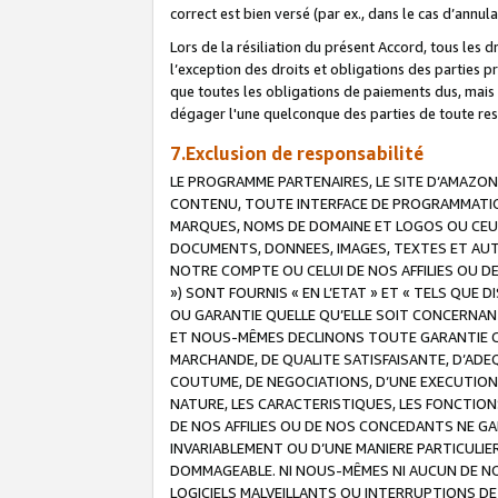
correct est bien versé (par ex., dans le cas d’annul
Lors de la résiliation du présent Accord, tous les 
l’exception des droits et obligations des parties p
que toutes les obligations de paiements dus, mais no
dégager l'une quelconque des parties de toute resp
7.Exclusion de responsabilité
LE PROGRAMME PARTENAIRES, LE SITE D’AMAZON
CONTENU, TOUTE INTERFACE DE PROGRAMMATION
MARQUES, NOMS DE DOMAINE ET LOGOS OU CEUX 
DOCUMENTS, DONNEES, IMAGES, TEXTES ET AUT
NOTRE COMPTE OU CELUI DE NOS AFFILIES OU 
») SONT FOURNIS « EN L’ETAT » ET « TELS QU
OU GARANTIE QUELLE QU’ELLE SOIT CONCERNANT 
ET NOUS-MÊMES DECLINONS TOUTE GARANTIE CON
MARCHANDE, DE QUALITE SATISFAISANTE, D’ADE
COUTUME, DE NEGOCIATIONS, D’UNE EXECUTION
NATURE, LES CARACTERISTIQUES, LES FONCTION
DE NOS AFFILIES OU DE NOS CONCEDANTS NE G
INVARIABLEMENT OU D’UNE MANIERE PARTICULI
DOMMAGEABLE. NI NOUS-MÊMES NI AUCUN DE NO
LOGICIELS MALVEILLANTS OU INTERRUPTIONS D