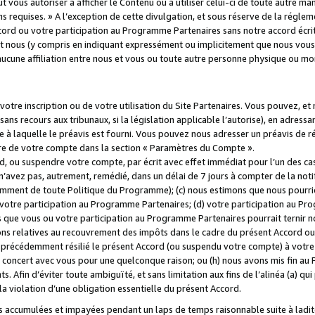
 vous autoriser à afficher le Contenu ou à utiliser celui-ci de toute autre man
ns requises. » A l’exception de cette divulgation, et sous réserve de la régle
rd ou votre participation au Programme Partenaires sans notre accord écrit
s et nous (y compris en indiquant expressément ou implicitement que nous vou
d'aucune affiliation entre nous et vous ou toute autre personne physique ou m
tre inscription ou de votre utilisation du Site Partenaires. Vous pouvez, et
 recours aux tribunaux, si la législation applicable l’autorise), en adressant 
e à laquelle le préavis est fourni. Vous pouvez nous adresser un préavis de r
ture de votre compte dans la section « Paramètres du Compte ».
, ou suspendre votre compte, par écrit avec effet immédiat pour l’un des cas
 n’avez pas, autrement, remédié, dans un délai de 7 jours à compter de la noti
tamment de toute Politique du Programme); (c) nous estimons que nous pourrio
votre participation au Programme Partenaires; (d) votre participation au Pro
ns que vous ou votre participation au Programme Partenaires pourrait ternir 
ons relatives au recouvrement des impôts dans le cadre du présent Accord ou 
s précédemment résilié le présent Accord (ou suspendu votre compte) à votre
de concert avec vous pour une quelconque raison; ou (h) nous avons mis fin a
. Afin d’éviter toute ambiguïté, et sans limitation aux fins de l’alinéa (a) qui
violation d’une obligation essentielle du présent Accord.
accumulées et impayées pendant un laps de temps raisonnable suite à ladite