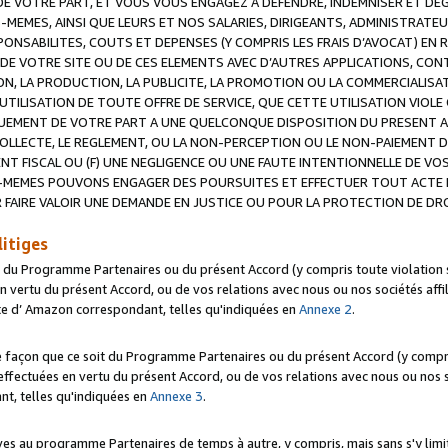
 VOTRE PART, ET VOUS VOUS ENGAGEZ A DEFENDRE, INDEMNISER ET DE
-MEMES, AINSI QUE LEURS ET NOS SALARIES, DIRIGEANTS, ADMINISTRAT
NSABILITES, COUTS ET DEPENSES (Y COMPRIS LES FRAIS D’AVOCAT) EN R
 DE VOTRE SITE OU DE CES ELEMENTS AVEC D’AUTRES APPLICATIONS, CONT
ON, LA PRODUCTION, LA PUBLICITE, LA PROMOTION OU LA COMMERCIALIS
UTILISATION DE TOUTE OFFRE DE SERVICE, QUE CETTE UTILISATION VIOL
NQUEMENT DE VOTRE PART A UNE QUELCONQUE DISPOSITION DU PRESENT 
COLLECTE, LE REGLEMENT, OU LA NON-PERCEPTION OU LE NON-PAIEMENT 
NT FISCAL OU (F) UNE NEGLIGENCE OU UNE FAUTE INTENTIONNELLE DE V
MEMES POUVONS ENGAGER DES POURSUITES ET EFFECTUER TOUT ACTE 
 FAIRE VALOIR UNE DEMANDE EN JUSTICE OU POUR LA PROTECTION DE DR
litiges
t du Programme Partenaires ou du présent Accord (y compris toute violation
 vertu du présent Accord, ou de vos relations avec nous ou nos sociétés affili
ite d’ Amazon correspondant, telles qu'indiquées en
Annexe 2
.
e façon que ce soit du Programme Partenaires ou du présent Accord (y compr
ffectuées en vertu du présent Accord, ou de vos relations avec nous ou nos soc
nt, telles qu'indiquées en
Annexe 3
.
 au programme Partenaires de temps à autre, y compris, mais sans s'y limite