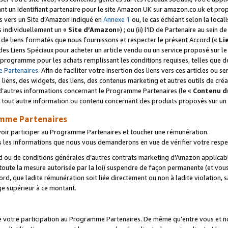
ant un identifiant partenaire pour le site Amazon UK sur amazon.co.uk et pro
ens vers un Site d’Amazon indiqué en
Annexe 1
ou, le cas échéant selon la local
s individuellement un «
Site d’Amazon
») ; ou (ii) l'ID de Partenaire au sein de
 de liens formatés que nous fournissons et respecter le présent Accord («
Li
 des Liens Spéciaux pour acheter un article vendu ou un service proposé sur l
rogramme pour les achats remplissant les conditions requises, telles que dét
 Partenaires
. Afin de faciliter votre insertion des liens vers ces articles ou
liens, des widgets, des liens, des contenus marketing et autres outils de cré
ue d’autres informations concernant le Programme Partenaires (le «
Contenu d
 tout autre information ou contenu concernant des produits proposés sur un s
amme Partenaires
oir participer au Programme Partenaires et toucher une rémunération.
les informations que nous vous demanderons en vue de vérifier votre respe
d ou de conditions générales d’autres contrats marketing d’Amazon applicable
 toute la mesure autorisée par la loi) suspendre de façon permanente (et vou
d, que ladite rémunération soit liée directement ou non à ladite violation, s
e supérieur à ce montant.
de votre participation au Programme Partenaires. De même qu’entre vous et nou