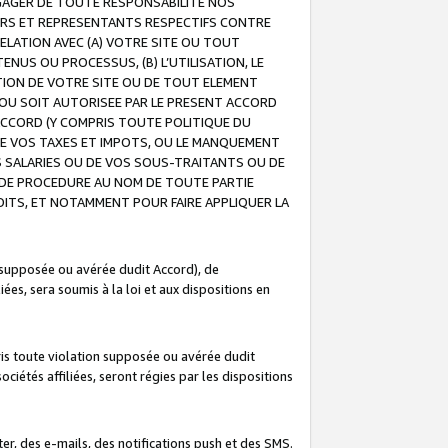
GAGER DE TOUTE RESPONSABILITE NOS
EURS ET REPRESENTANTS RESPECTIFS CONTRE
ELATION AVEC (A) VOTRE SITE OU TOUT
ENUS OU PROCESSUS, (B) L’UTILISATION, LE
ATION DE VOTRE SITE OU DE TOUT ELEMENT
E OU SOIT AUTORISEE PAR LE PRESENT ACCORD
ACCORD (Y COMPRIS TOUTE POLITIQUE DU
DE VOS TAXES ET IMPOTS, OU LE MANQUEMENT
OS SALARIES OU DE VOS SOUS-TRAITANTS OU DE
DE PROCEDURE AU NOM DE TOUTE PARTIE
OITS, ET NOTAMMENT POUR FAIRE APPLIQUER LA
 supposée ou avérée dudit Accord), de
ées, sera soumis à la loi et aux dispositions en
is toute violation supposée ou avérée dudit
iétés affiliées, seront régies par les dispositions
r, des e-mails, des notifications push et des SMS.