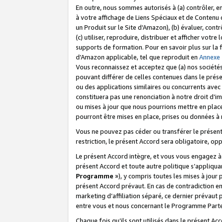
En outre, nous sommes autorisés à (a) contrôler, en
à votre affichage de Liens Spéciaux et de Contenu d
un Produit sur le Site d’Amazon), (b) évaluer, contr
(c) utiliser, reproduire, distribuer et afficher vo
supports de formation. Pour en savoir plus sur la
d’Amazon applicable, tel que reproduit en
Annexe
Vous reconnaissez et acceptez que (a) nos sociétés
pouvant différer de celles contenues dans le prése
ou des applications similaires ou concurrents avec 
constituera pas une renonciation à notre droit d’im
ou mises à jour que nous pourrions mettre en pla
pourront être mises en place, prises ou données à n
Vous ne pouvez pas céder ou transférer le présent 
restriction, le présent Accord sera obligatoire, op
Le présent Accord intègre, et vous vous engagez à r
présent Accord et toute autre politique s’appliqu
Programme
»), y compris toutes les mises à jour
présent Accord prévaut. En cas de contradiction e
marketing d’affiliation séparé, ce dernier prévaut
entre vous et nous concernant le Programme Partena
Chaque fois qu’ils sont utilisés dans le présent Ac