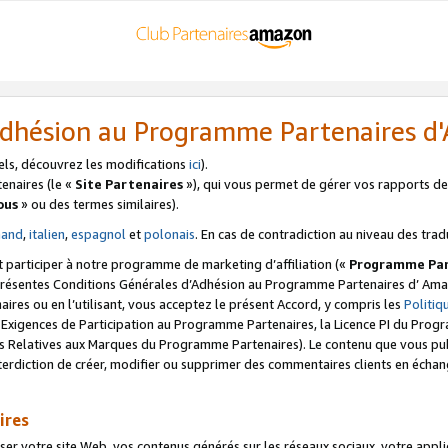
’Adhésion au Programme Partenaires 
els, découvrez les modifications
ici
).
enaires (le «
Site Partenaires
»), qui vous permet de gérer vos rapports de 
ous
» ou des termes similaires).
mand
,
italien
,
espagnol
et
polonais
. En cas de contradiction au niveau des trad
t participer à notre programme de marketing d’affiliation («
Programme Par
 présentes Conditions Générales d’Adhésion au Programme Partenaires d’ Ama
naires ou en l’utilisant, vous acceptez le présent Accord, y compris les
Politi
s Exigences de Participation au Programme Partenaires, la Licence PI du Pr
s Relatives aux Marques du Programme Partenaires). Le contenu que vous publ
erdiction de créer, modifier ou supprimer des commentaires clients en échan
ires
votre site Web, vos contenus générés sur les réseaux sociaux, votre applicati