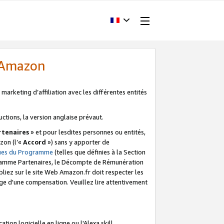
d'Amazon
marketing d’affiliation avec les différentes entités
uctions, la version anglaise prévaut.
tenaires
» et pour lesdites personnes ou entités,
zon (l’«
Accord
») sans y apporter de
ques du Programme
(telles que définies à la Section
ogramme Partenaires, le Décompte de Rémunération
iez sur le site Web Amazon.fr doit respecter les
ge d'une compensation. Veuillez lire attentivement
on logicielle en ligne ou l'Alexa skill