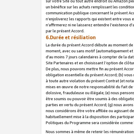
sur votre Site ou tout autre endroit où Amazon peut
un bénéfice sur les achats remplissant les conditio
communication publique concernant le présent Acco
n’enjoliverez les rapports qui existent entre vou
n’affirmerez ni ne laisserez entendre l'existence 
par le présent Accord.
6.Durée et résiliation
La durée du présent Accord débute au moment de vo
moment, avec ou sans motif (automatiquement et sans
d’au moins 7 jours calendaires à compter de la dat
Site Partenaires et en choisissant l’option de clô
De plus, nous pouvons mettre fin au présent Accord
obligation essentielle du présent Accord; (b) vous
à toute autre violation du présent Contrat (et no
mises en œuvre de notre responsabilité du fait de 
dolosive, frauduleuse ou illégale; (e) nous penso
être soumis ou pouvoir être soumis à des obligati
parties en vertu du présent Accord; (g) nous avon
nous considérons être votre affiliée ou agissant 
habituellement mise à la disposition des participants
Politiques du Programme sera considérée comme la 
Nous sommes à même de retenir les rémunérations 