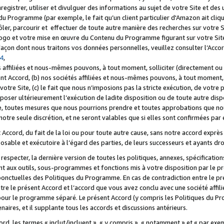
registrer, utiliser et divulguer des informations au sujet de votre Site et des
u Programme (par exemple, le fait qu’un client particulier d'Amazon ait cliqu
ôler, parcourir et effectuer de toute autre manière des recherches sur votre Si
tre logo et votre mise en œuvre du Contenu du Programme figurant sur votre Si
 façon dont nous traitons vos données personnelles, veuillez consulter l’Acc
 4
,
 affiliées et nous-mêmes pouvons, à tout moment, solliciter (directement ou 
nt Accord, (b) nos sociétés affiliées et nous-mêmes pouvons, à tout moment, 
votre Site, (c) le fait que nous n’imposions pas la stricte exécution, de votre
poser ultérieurement l’exécution de ladite disposition ou de toute autre disp
ce, toutes mesures que nous pourrions prendre et toutes approbations que n
otre seule discrétion, et ne seront valables que si elles sont confirmées par 
Accord, du fait de la loi ou pour toute autre cause, sans notre accord exprès 
posable et exécutoire à l’égard des parties, de leurs successeurs et ayants dro
especter, la dernière version de toutes les politiques, annexes, spécification
ant aux outils, sous-programmes et fonctions mis à votre disposition par le 
 ponctuelles des Politiques du Programme. En cas de contradiction entre le p
ntre le présent Accord et l’accord que vous avez conclu avec une société aff
 pour le programme séparé. Le présent Accord (y compris les Politiques du Pr
ires, et il supplante tous les accords et discussions antérieurs.
cord, les termes « inclut/incluent », « y compris », « notamment » et « par e