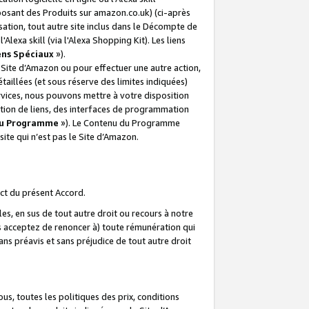
posant des Produits sur amazon.co.uk) (ci-après
isation, tout autre site inclus dans le Décompte de
 l'Alexa skill (via l'Alexa Shopping Kit). Les liens
ens Spéciaux
»).
e Site d’Amazon ou pour effectuer une autre action,
aillées (et sous réserve des limites indiquées)
 services, nous pouvons mettre à votre disposition
ation de liens, des interfaces de programmation
u Programme
»). Le Contenu du Programme
ite qui n’est pas le Site d’Amazon.
ct du présent Accord.
s, en sus de tout autre droit ou recours à notre
s acceptez de renoncer à) toute rémunération qui
ans préavis et sans préjudice de tout autre droit
s, toutes les politiques des prix, conditions