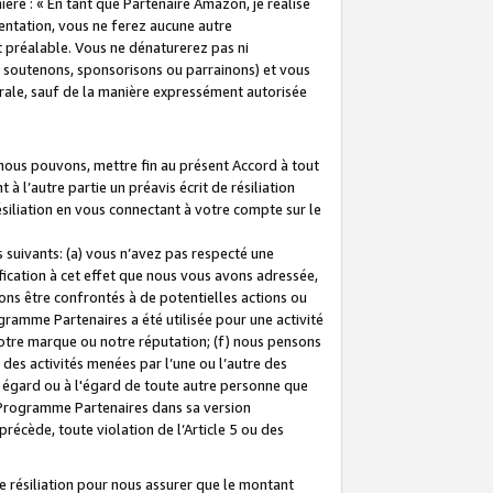
ière : « En tant que Partenaire Amazon, je réalise
mentation, vous ne ferez aucune autre
 préalable. Vous ne dénaturerez pas ni
s soutenons, sponsorisons ou parrainons) et vous
orale, sauf de la manière expressément autorisée
 nous pouvons, mettre fin au présent Accord à tout
à l’autre partie un préavis écrit de résiliation
ésiliation en vous connectant à votre compte sur le
 suivants: (a) vous n’avez pas respecté une
fication à cet effet que nous vous avons adressée,
ns être confrontés à de potentielles actions ou
gramme Partenaires a été utilisée pour une activité
notre marque ou notre réputation; (f) nous pensons
des activités menées par l’une ou l’autre des
 égard ou à l'égard de toute autre personne que
u Programme Partenaires dans sa version
 précède, toute violation de l’Article 5 ou des
 résiliation pour nous assurer que le montant