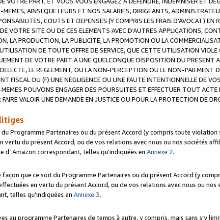
 VOTRE PART, ET VOUS VOUS ENGAGEZ A DEFENDRE, INDEMNISER ET DE
-MEMES, AINSI QUE LEURS ET NOS SALARIES, DIRIGEANTS, ADMINISTRAT
NSABILITES, COUTS ET DEPENSES (Y COMPRIS LES FRAIS D’AVOCAT) EN R
 DE VOTRE SITE OU DE CES ELEMENTS AVEC D’AUTRES APPLICATIONS, CONT
ON, LA PRODUCTION, LA PUBLICITE, LA PROMOTION OU LA COMMERCIALIS
UTILISATION DE TOUTE OFFRE DE SERVICE, QUE CETTE UTILISATION VIOL
NQUEMENT DE VOTRE PART A UNE QUELCONQUE DISPOSITION DU PRESENT 
COLLECTE, LE REGLEMENT, OU LA NON-PERCEPTION OU LE NON-PAIEMENT 
NT FISCAL OU (F) UNE NEGLIGENCE OU UNE FAUTE INTENTIONNELLE DE V
MEMES POUVONS ENGAGER DES POURSUITES ET EFFECTUER TOUT ACTE 
 FAIRE VALOIR UNE DEMANDE EN JUSTICE OU POUR LA PROTECTION DE DR
litiges
t du Programme Partenaires ou du présent Accord (y compris toute violation
 vertu du présent Accord, ou de vos relations avec nous ou nos sociétés affili
ite d’ Amazon correspondant, telles qu'indiquées en
Annexe 2
.
e façon que ce soit du Programme Partenaires ou du présent Accord (y compr
ffectuées en vertu du présent Accord, ou de vos relations avec nous ou nos soc
nt, telles qu'indiquées en
Annexe 3
.
 au programme Partenaires de temps à autre, y compris, mais sans s'y limite