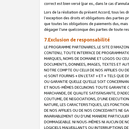
correct est bien versé (par ex., dans le cas d’annul
Lors de la résiliation du présent Accord, tous les 
l’exception des droits et obligations des parties p
que toutes les obligations de paiements dus, mais no
dégager l'une quelconque des parties de toute resp
7.Exclusion de responsabilité
LE PROGRAMME PARTENAIRES, LE SITE D’AMAZON
CONTENU, TOUTE INTERFACE DE PROGRAMMATION
MARQUES, NOMS DE DOMAINE ET LOGOS OU CEUX 
DOCUMENTS, DONNEES, IMAGES, TEXTES ET AUT
NOTRE COMPTE OU CELUI DE NOS AFFILIES OU 
») SONT FOURNIS « EN L’ETAT » ET « TELS QU
OU GARANTIE QUELLE QU’ELLE SOIT CONCERNANT 
ET NOUS-MÊMES DECLINONS TOUTE GARANTIE CON
MARCHANDE, DE QUALITE SATISFAISANTE, D’ADE
COUTUME, DE NEGOCIATIONS, D’UNE EXECUTION
NATURE, LES CARACTERISTIQUES, LES FONCTION
DE NOS AFFILIES OU DE NOS CONCEDANTS NE G
INVARIABLEMENT OU D’UNE MANIERE PARTICULI
DOMMAGEABLE. NI NOUS-MÊMES NI AUCUN DE NO
LOGICIELS MALVEILLANTS OU INTERRUPTIONS D