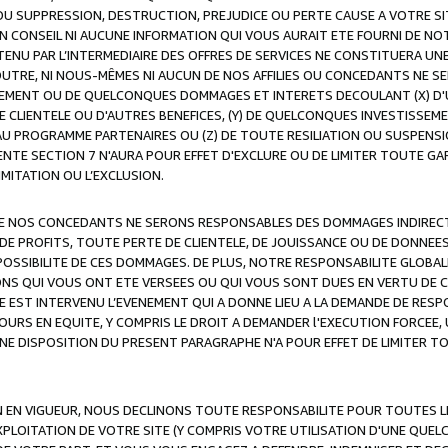
OU SUPPRESSION, DESTRUCTION, PREJUDICE OU PERTE CAUSE A VOTRE SI
 CONSEIL NI AUCUNE INFORMATION QUI VOUS AURAIT ETE FOURNI DE N
ENU PAR L’INTERMEDIAIRE DES OFFRES DE SERVICES NE CONSTITUERA U
OUTRE, NI NOUS-MÊMES NI AUCUN DE NOS AFFILIES OU CONCEDANTS NE
MENT OU DE QUELCONQUES DOMMAGES ET INTERETS DECOULANT (X) D'
DE CLIENTELE OU D'AUTRES BENEFICES, (Y) DE QUELCONQUES INVESTISS
 AU PROGRAMME PARTENAIRES OU (Z) DE TOUTE RESILIATION OU SUSPENS
ENTE SECTION 7 N'AURA POUR EFFET D'EXCLURE OU DE LIMITER TOUTE G
IMITATION OU L’EXCLUSION.
 DE NOS CONCEDANTS NE SERONS RESPONSABLES DES DOMMAGES INDIRECTS
DE PROFITS, TOUTE PERTE DE CLIENTELE, DE JOUISSANCE OU DE DONNEE
POSSIBILITE DE CES DOMMAGES. DE PLUS, NOTRE RESPONSABILITE GLOBA
ONS QUI VOUS ONT ETE VERSEES OU QUI VOUS SONT DUES EN VERTU DE
 EST INTERVENU L’EVENEMENT QUI A DONNE LIEU A LA DEMANDE DE RESP
OURS EN EQUITE, Y COMPRIS LE DROIT A DEMANDER l'EXECUTION FORCEE
UNE DISPOSITION DU PRESENT PARAGRAPHE N'A POUR EFFET DE LIMITER T
ON EN VIGUEUR, NOUS DECLINONS TOUTE RESPONSABILITE POUR TOUTES 
’EXPLOITATION DE VOTRE SITE (Y COMPRIS VOTRE UTILISATION D'UNE QUE