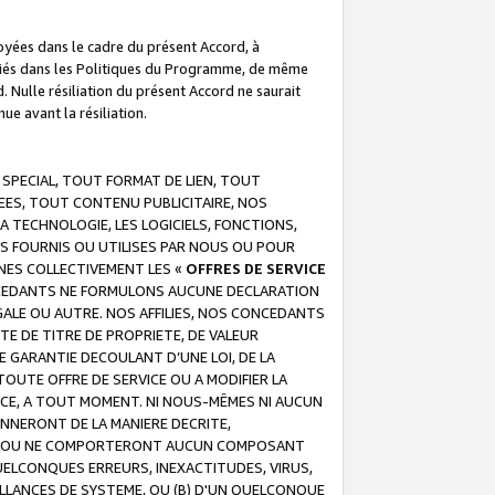
troyées dans le cadre du présent Accord, à
écifiés dans les Politiques du Programme, de même
. Nulle résiliation du présent Accord ne saurait
e avant la résiliation.
 SPECIAL, TOUT FORMAT DE LIEN, TOUT
EES, TOUT CONTENU PUBLICITAIRE, NOS
A TECHNOLOGIE, LES LOGICIELS, FONCTIONS,
S FOURNIS OU UTILISES PAR NOUS OU POUR
NES COLLECTIVEMENT LES «
OFFRES DE SERVICE
 CONCEDANTS NE FORMULONS AUCUNE DECLARATION
EGALE OU AUTRE. NOS AFFILIES, NOS CONCEDANTS
E DE TITRE DE PROPRIETE, DE VALEUR
 GARANTIE DECOULANT D’UNE LOI, DE LA
UTE OFFRE DE SERVICE OU A MODIFIER LA
VICE, A TOUT MOMENT. NI NOUS-MÊMES NI AUCUN
NNERONT DE LA MANIERE DECRITE,
REUR OU NE COMPORTERONT AUCUN COMPOSANT
ELCONQUES ERREURS, INEXACTITUDES, VIRUS,
LLANCES DE SYSTEME, OU (B) D'UN QUELCONQUE