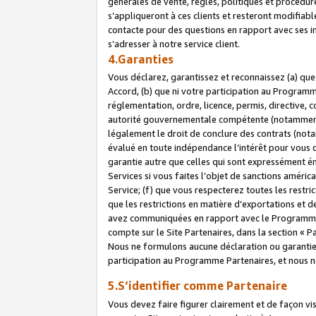
générales de vente, règles, politiques et procédure
s’appliqueront à ces clients et resteront modifiabl
contacte pour des questions en rapport avec ses in
s’adresser à notre service client.
4.Garanties
Vous déclarez, garantissez et reconnaissez (a) qu
Accord, (b) que ni votre participation au Programme
réglementation, ordre, licence, permis, directive,
autorité gouvernementale compétente (notamment le
légalement le droit de conclure des contrats (not
évalué en toute indépendance l’intérêt pour vous 
garantie autre que celles qui sont expressément én
Services si vous faites l’objet de sanctions amér
Service; (f) que vous respecterez toutes les restri
que les restrictions en matière d’exportations et d
avez communiquées en rapport avec le Programme P
compte sur le Site Partenaires, dans la section «
Nous ne formulons aucune déclaration ou garantie
participation au Programme Partenaires, et nous n
5.S’identifier comme Partenaire
Vous devez faire figurer clairement et de façon vi