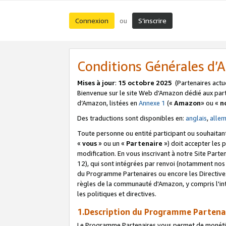
Connexion
S’inscrire
ou
Conditions Générales d
Mises à jour
:
15 octobre 2025
(Partenaires actu
Bienvenue sur le site Web d’Amazon dédié aux part
d’Amazon, listées en
Annexe 1
(«
Amazon
» ou «
n
Des traductions sont disponibles en:
anglais
,
alle
Toute personne ou entité participant ou souhaitan
«
vous
» ou un «
Partenaire
») doit accepter les
modification. En vous inscrivant à notre Site Parte
12), qui sont intégrées par renvoi (notamment no
du Programme Partenaires ou encore les Directive
règles de la communauté d'Amazon, y compris l'int
les politiques et directives.
1.Description du Programme Partena
Le Programme Partenaires vous permet de monétiser 