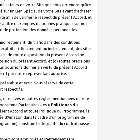
 utilisateurs de votre Site que nous obtenons grâce
é sur un Lien Spécial de votre Site avant d’acheter
te afin de vérifier le respect du présent Accord, et
te à titre d’exemples de bonnes pratiques sur nos
ord de protection des données personnelles
indirectement) du trafic dans des conditions
exploiter (directement ou indirectement) des sites
 part, de toute disposition du présent Accord ne
osition du présent Accord, et (d) toutes précisions
ous pourrions donner en vertu du présent Accord
écrit par notre représentant autorisé.
préalable et écrit. Sous réserve de cette
it respectifs.
s, directives et autres règles mentionnées dans le
programme Partenaires (les «
Politiques du
résent Accord et toute Politique du Programme, le
iliée d’Amazon dans le cadre d’un programme de
ogramme) constitue l’intégralité du contrat passé
xemple » sont employés et s'entendent sans