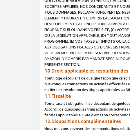
QUELCONQUE VIOLATION DU PRESENT ACCORD DE
SOCIETES AFFILIEES, NOS CONCEDANTS ET NOUS
TOUS DOMMAGES, RECLAMATIONS, PERTES, RESPO
ELEMENT Y FIGURANT, Y COMPRIS L’ASSOCIATION
DEVELOPPEMENT, LA CONCEPTION, LA FABRICATI
FIGURANT SUR OU DANS VOTRE SITE, (C) VOTRE 
OU LA LEGISLATION APPLICABLE, (D) TOUT MA
PROGRAMME), (E) VOS TAXES ET IMPOTS OU LA 
AUX OBLIGATIONS FISCALES OU D’ENREGISTREME
VOUS-MÊMES. NOTRE REPRESENTANT OU NOUS-
AMAZON , Y COMPRIS PAR MANDAT SPECIAL POUR
PRESENTE SECTION.
10.Droit applicable et résolution des 
Tout litige découlant de quelque façon que ce soi
quelconques transactions ou activités effectuées en
matière de résolution des litiges applicables au S
11.Fiscalité
Toute taxe et obligation liée découlant de quelqu
Accord), de quelconques transactions ou activités e
fiscales applicables au Site d’Amazon corresponda
12.Dispositions complémentaires
Nous pouvons envoyer des communications relatives