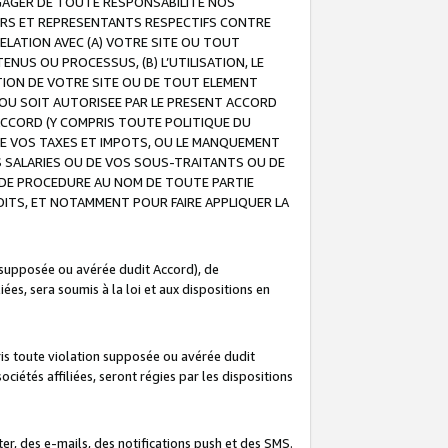
GAGER DE TOUTE RESPONSABILITE NOS
EURS ET REPRESENTANTS RESPECTIFS CONTRE
ELATION AVEC (A) VOTRE SITE OU TOUT
ENUS OU PROCESSUS, (B) L’UTILISATION, LE
ATION DE VOTRE SITE OU DE TOUT ELEMENT
E OU SOIT AUTORISEE PAR LE PRESENT ACCORD
ACCORD (Y COMPRIS TOUTE POLITIQUE DU
DE VOS TAXES ET IMPOTS, OU LE MANQUEMENT
OS SALARIES OU DE VOS SOUS-TRAITANTS OU DE
DE PROCEDURE AU NOM DE TOUTE PARTIE
OITS, ET NOTAMMENT POUR FAIRE APPLIQUER LA
 supposée ou avérée dudit Accord), de
ées, sera soumis à la loi et aux dispositions en
is toute violation supposée ou avérée dudit
iétés affiliées, seront régies par les dispositions
r, des e-mails, des notifications push et des SMS.