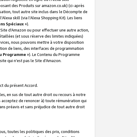
posant des Produits sur amazon.co.uk) (ci-après
isation, tout autre site inclus dans le Décompte de
 l'Alexa skill (via l'Alexa Shopping Kit). Les liens
ens Spéciaux
»).
e Site d’Amazon ou pour effectuer une autre action,
aillées (et sous réserve des limites indiquées)
 services, nous pouvons mettre à votre disposition
ation de liens, des interfaces de programmation
u Programme
»). Le Contenu du Programme
ite qui n’est pas le Site d’Amazon.
ct du présent Accord.
s, en sus de tout autre droit ou recours à notre
s acceptez de renoncer à) toute rémunération qui
ans préavis et sans préjudice de tout autre droit
s, toutes les politiques des prix, conditions