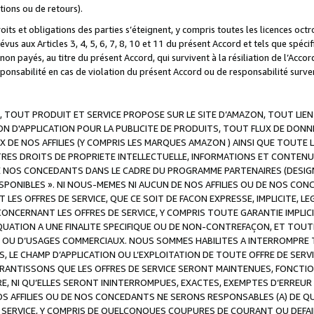
ations ou de retours).
droits et obligations des parties s’éteignent, y compris toutes les licences oc
révus aux Articles 3, 4, 5, 6, 7, 8, 10 et 11 du présent Accord et tels que sp
n payés, au titre du présent Accord, qui survivent à la résiliation de l’Accord
onsabilité en cas de violation du présent Accord ou de responsabilité survenu
, TOUT PRODUIT ET SERVICE PROPOSE SUR LE SITE D’AMAZON, TOUT LIEN
 D'APPLICATION POUR LA PUBLICITE DE PRODUITS, TOUT FLUX DE DONN
DE NOS AFFILIES (Y COMPRIS LES MARQUES AMAZON ) AINSI QUE TOUTE L
RES DROITS DE PROPRIETE INTELLECTUELLE, INFORMATIONS ET CONTENU
DE NOS CONCEDANTS DANS LE CADRE DU PROGRAMME PARTENAIRES (DESIG
E DISPONIBLES ». NI NOUS-MEMES NI AUCUN DE NOS AFFILIES OU DE NOS
LES OFFRES DE SERVICE, QUE CE SOIT DE FACON EXPRESSE, IMPLICITE, L
CERNANT LES OFFRES DE SERVICE, Y COMPRIS TOUTE GARANTIE IMPLICIT
QUATION A UNE FINALITE SPECIFIQUE OU DE NON-CONTREFAÇON, ET TOUTE
 OU D’USAGES COMMERCIAUX. NOUS SOMMES HABILITES A INTERROMPRE TO
S, LE CHAMP D’APPLICATION OU L’EXPLOITATION DE TOUTE OFFRE DE SER
ARANTISSONS QUE LES OFFRES DE SERVICE SERONT MAINTENUES, FONCTIO
ERE, NI QU’ELLES SERONT ININTERROMPUES, EXACTES, EXEMPTES D’ER
S AFFILIES OU DE NOS CONCEDANTS NE SERONS RESPONSABLES (A) DE QU
E SERVICE, Y COMPRIS DE QUELCONQUES COUPURES DE COURANT OU DEFAI