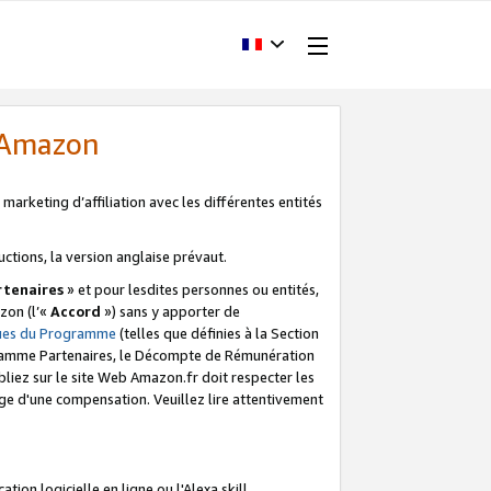
d'Amazon
marketing d’affiliation avec les différentes entités
uctions, la version anglaise prévaut.
tenaires
» et pour lesdites personnes ou entités,
zon (l’«
Accord
») sans y apporter de
ques du Programme
(telles que définies à la Section
ogramme Partenaires, le Décompte de Rémunération
iez sur le site Web Amazon.fr doit respecter les
ge d'une compensation. Veuillez lire attentivement
on logicielle en ligne ou l'Alexa skill