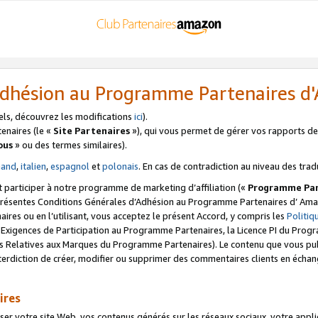
’Adhésion au Programme Partenaires 
els, découvrez les modifications
ici
).
enaires (le «
Site Partenaires
»), qui vous permet de gérer vos rapports de 
ous
» ou des termes similaires).
mand
,
italien
,
espagnol
et
polonais
. En cas de contradiction au niveau des trad
t participer à notre programme de marketing d’affiliation («
Programme Par
 présentes Conditions Générales d’Adhésion au Programme Partenaires d’ Ama
naires ou en l’utilisant, vous acceptez le présent Accord, y compris les
Politi
s Exigences de Participation au Programme Partenaires, la Licence PI du Pr
s Relatives aux Marques du Programme Partenaires). Le contenu que vous publ
erdiction de créer, modifier ou supprimer des commentaires clients en échan
ires
votre site Web, vos contenus générés sur les réseaux sociaux, votre applicati