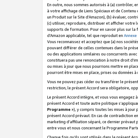
En outre, nous sommes autorisés à (a) contrôler, en
à votre affichage de Liens Spéciaux et de Contenu d
un Produit sur le Site d’Amazon), (b) évaluer, contr
(c) utiliser, reproduire, distribuer et afficher vo
supports de formation. Pour en savoir plus sur la
d’Amazon applicable, tel que reproduit en
Annexe
Vous reconnaissez et acceptez que (a) nos sociétés
pouvant différer de celles contenues dans le prése
ou des applications similaires ou concurrents avec 
constituera pas une renonciation à notre droit d’im
ou mises à jour que nous pourrions mettre en pla
pourront être mises en place, prises ou données à n
Vous ne pouvez pas céder ou transférer le présent 
restriction, le présent Accord sera obligatoire, op
Le présent Accord intègre, et vous vous engagez à r
présent Accord et toute autre politique s’appliqu
Programme
»), y compris toutes les mises à jour
présent Accord prévaut. En cas de contradiction e
marketing d’affiliation séparé, ce dernier prévaut
entre vous et nous concernant le Programme Partena
Chaque fois qu’ils sont utilisés dans le présent Ac