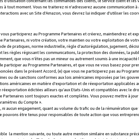
s d’utilisation concernant les commandes des clients, le service client et les
es à tout moment. Vous ne traiterez ni n'adresserez aucune communication à au
teractions avec un Site d’Amazon, vous devrez lui indiquer d’utiliser les coo
e vous participerez au Programme Partenaires et créerez, maintiendrez et ex
 Partenaires, ni votre création, votre maintien ou votre exploitation de votre
 code de pratiques, norme industrielle, règle d’autorégulation, jugement, déc
s règles régissant les communications, la protection des données, la public
amment, que vous n’êtes pas un mineur ou autrement soumis à une incapacité l
de participer au Programme Partenaires, et que vous ne vous basez pour pren
oncées dans le présent Accord, (e) que vous ne participerez pas au Programme
icaines ou de sanctions conformes aux lois américaines imposées par les gouv
ctions américaines en matière d’exportation et de réexportation applicables aux
e réexportation édictées ailleurs qu’aux Etats-Unis et compatibles avec le dr
artenaires sont toujours exactes et complètes. Vous pouvez mettre à jour 
 Paramètres du Compte ».
, ni aucun engagement, quant au volume du trafic ou de la rémunération qu
e pouvons être tenus pour responsables de toute action que vous entreprend
sible la mention suivante, ou toute autre mention similaire en substance pré