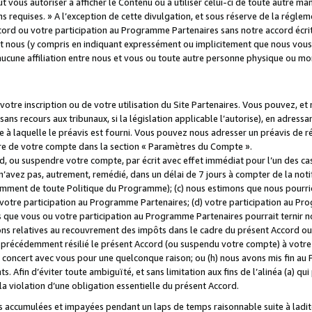
 vous autoriser à afficher le Contenu ou à utiliser celui-ci de toute autre man
ns requises. » A l’exception de cette divulgation, et sous réserve de la régle
rd ou votre participation au Programme Partenaires sans notre accord écrit
s et nous (y compris en indiquant expressément ou implicitement que nous vou
d'aucune affiliation entre nous et vous ou toute autre personne physique ou m
tre inscription ou de votre utilisation du Site Partenaires. Vous pouvez, et
 recours aux tribunaux, si la législation applicable l’autorise), en adressant 
e à laquelle le préavis est fourni. Vous pouvez nous adresser un préavis de r
ture de votre compte dans la section « Paramètres du Compte ».
, ou suspendre votre compte, par écrit avec effet immédiat pour l’un des cas
 n’avez pas, autrement, remédié, dans un délai de 7 jours à compter de la noti
tamment de toute Politique du Programme); (c) nous estimons que nous pourrio
votre participation au Programme Partenaires; (d) votre participation au Pro
ns que vous ou votre participation au Programme Partenaires pourrait ternir 
ons relatives au recouvrement des impôts dans le cadre du présent Accord ou 
s précédemment résilié le présent Accord (ou suspendu votre compte) à votre
de concert avec vous pour une quelconque raison; ou (h) nous avons mis fin a
. Afin d’éviter toute ambiguïté, et sans limitation aux fins de l’alinéa (a) qui
violation d’une obligation essentielle du présent Accord.
accumulées et impayées pendant un laps de temps raisonnable suite à ladite