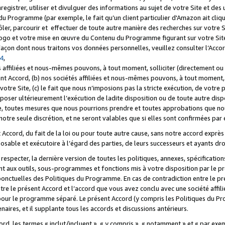
registrer, utiliser et divulguer des informations au sujet de votre Site et des
u Programme (par exemple, le fait qu’un client particulier d'Amazon ait cliqu
ôler, parcourir et effectuer de toute autre manière des recherches sur votre Si
tre logo et votre mise en œuvre du Contenu du Programme figurant sur votre Si
 façon dont nous traitons vos données personnelles, veuillez consulter l’Acc
 4
,
 affiliées et nous-mêmes pouvons, à tout moment, solliciter (directement ou 
nt Accord, (b) nos sociétés affiliées et nous-mêmes pouvons, à tout moment, 
votre Site, (c) le fait que nous n’imposions pas la stricte exécution, de votre
poser ultérieurement l’exécution de ladite disposition ou de toute autre disp
ce, toutes mesures que nous pourrions prendre et toutes approbations que n
otre seule discrétion, et ne seront valables que si elles sont confirmées par 
Accord, du fait de la loi ou pour toute autre cause, sans notre accord exprès 
posable et exécutoire à l’égard des parties, de leurs successeurs et ayants dro
especter, la dernière version de toutes les politiques, annexes, spécification
ant aux outils, sous-programmes et fonctions mis à votre disposition par le 
 ponctuelles des Politiques du Programme. En cas de contradiction entre le p
ntre le présent Accord et l’accord que vous avez conclu avec une société aff
 pour le programme séparé. Le présent Accord (y compris les Politiques du Pr
ires, et il supplante tous les accords et discussions antérieurs.
cord, les termes « inclut/incluent », « y compris », « notamment » et « par e