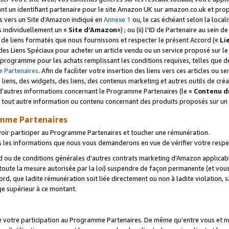
ant un identifiant partenaire pour le site Amazon UK sur amazon.co.uk et pro
ens vers un Site d’Amazon indiqué en
Annexe 1
ou, le cas échéant selon la local
s individuellement un «
Site d’Amazon
») ; ou (ii) l'ID de Partenaire au sein de
 de liens formatés que nous fournissons et respecter le présent Accord («
Li
 des Liens Spéciaux pour acheter un article vendu ou un service proposé sur l
rogramme pour les achats remplissant les conditions requises, telles que dét
 Partenaires
. Afin de faciliter votre insertion des liens vers ces articles ou
liens, des widgets, des liens, des contenus marketing et autres outils de cré
ue d’autres informations concernant le Programme Partenaires (le «
Contenu d
 tout autre information ou contenu concernant des produits proposés sur un s
amme Partenaires
oir participer au Programme Partenaires et toucher une rémunération.
les informations que nous vous demanderons en vue de vérifier votre respe
d ou de conditions générales d’autres contrats marketing d’Amazon applicable
 toute la mesure autorisée par la loi) suspendre de façon permanente (et vou
d, que ladite rémunération soit liée directement ou non à ladite violation, s
e supérieur à ce montant.
de votre participation au Programme Partenaires. De même qu’entre vous et nou