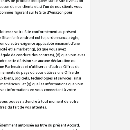
 ventes de produits indiquées sur le Site d’Amazon
cun de nos clients et, si l’un de nos clients vous
rdonnées figurant sur le Site d’Amazon pour
ploiterez votre Site conformément au présent
 Site n’enfreindront nul loi, ordonnance, règle,
ision ou autre exigence applicable émanant d’une
ité et le marketing), (c) que vous avez
égale de conclure des contrats), (d) que vous avez
dre cette décision sur aucune déclaration ou
 Partenaires ni n’utiliserez d’autres Offres de
ernements du pays où vous utilisez une Offre de
 biens, logiciels, technologies et services, ainsi
oit américain; et (g) que les informations que vous
vos informations en vous connectant à votre
e vous pouvez attendre à tout moment de votre
rez du fait de vos attentes.
cédemment autorisée au titre du présent Accord,