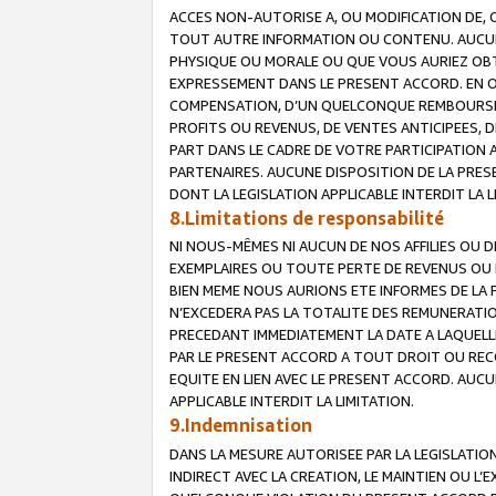
ACCES NON-AUTORISE A, OU MODIFICATION DE, 
TOUT AUTRE INFORMATION OU CONTENU. AUCUN
PHYSIQUE OU MORALE OU QUE VOUS AURIEZ OBT
EXPRESSEMENT DANS LE PRESENT ACCORD. EN 
COMPENSATION, D’UN QUELCONQUE REMBOURSE
PROFITS OU REVENUS, DE VENTES ANTICIPEES, 
PART DANS LE CADRE DE VOTRE PARTICIPATION
PARTENAIRES. AUCUNE DISPOSITION DE LA PRES
DONT LA LEGISLATION APPLICABLE INTERDIT LA L
8.Limitations de responsabilité
NI NOUS-MÊMES NI AUCUN DE NOS AFFILIES OU
EXEMPLAIRES OU TOUTE PERTE DE REVENUS OU 
BIEN MEME NOUS AURIONS ETE INFORMES DE LA 
N’EXCEDERA PAS LA TOTALITE DES REMUNERATI
PRECEDANT IMMEDIATEMENT LA DATE A LAQUELLE
PAR LE PRESENT ACCORD A TOUT DROIT OU REC
EQUITE EN LIEN AVEC LE PRESENT ACCORD. AUC
APPLICABLE INTERDIT LA LIMITATION.
9.Indemnisation
DANS LA MESURE AUTORISEE PAR LA LEGISLATI
INDIRECT AVEC LA CREATION, LE MAINTIEN OU L