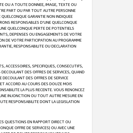
TE OU A TOUTE DONNEE, IMAGE, TEXTE OU
OTRE PART OU PAR TOUT AUTRE PERSONNE
NE QUELCONQUE GARANTIE NON INDIQUEE
 SERONS RESPONSABLES D’UNE QUELCONQUE
UNE QUELCONQUE PERTE DE POTENTIELS
EMENTS, DEPENSES OU ENGAGEMENTS DE VOTRE
ION DE VOTRE PARTICIPATION AU PROGRAMME
ARANTIE, RESPONSABILITE OU DECLARATION
, ACCESSOIRES, SPECIFIQUES, CONSECUTIFS,
S DECOULANT DES OFFRES DE SERVICES, QUAND
LE DECOULANT DES OFFRES DE SERVICE
 CET ACCORD AU COURS DES DOUZE MOIS
ONSABILITE LA PLUS RECENTE. VOUS RENONCEZ
, UNE INJONCTION OU TOUT AUTRE MESURE EN
OUTE RESPONSABILITE DONT LA LEGISLATION
LES QUESTIONS EN RAPPORT DIRECT OU
LCONQUE OFFRE DE SERVICES) OU AVEC UNE