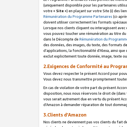
(uniquement disponible pour les partenaires utilis
votre «
Site
») en plaçant sur votre Site (i) des li
Rémunération du Programme Partenaires
(ci-aprè
doivent utiliser correctement les formats spéciaux
Lorsque nos clients cliquent ou interagissent avec
vous pouvez toucher une rémunération au titre du p
dans le Décompte de
Rémunération du Programme
des données, des images, du texte, des formats de 
d’applications, la fonctionnalité d'Alexa, ainsi q
exclut explicitement toute donnée, image, texte ou
2.Exigences de Conformité au Progr
Vous devez respecter le présent Accord pour pouv
Vous devez nous transmettre promptement toutes 
En cas de violation de votre part du présent Accor
disposition, nous nous réservons le droit de (dans
vous serait autrement due en vertu du présent Accor
d’Amazon à demander réparation de tout dommag
3.Clients d’Amazon
Nos clients ne deviennent pas vos clients du fait 