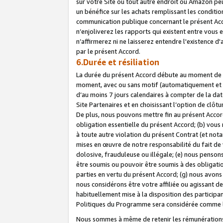
sur votre Site ou tout autre endroit où Amazon peut
un bénéfice sur les achats remplissant les conditio
communication publique concernant le présent Acco
n’enjoliverez les rapports qui existent entre vou
n’affirmerez ni ne laisserez entendre l'existence 
par le présent Accord.
6.Durée et résiliation
La durée du présent Accord débute au moment de vo
moment, avec ou sans motif (automatiquement et sans
d’au moins 7 jours calendaires à compter de la dat
Site Partenaires et en choisissant l’option de clô
De plus, nous pouvons mettre fin au présent Accord
obligation essentielle du présent Accord; (b) vous
à toute autre violation du présent Contrat (et no
mises en œuvre de notre responsabilité du fait de 
dolosive, frauduleuse ou illégale; (e) nous penso
être soumis ou pouvoir être soumis à des obligati
parties en vertu du présent Accord; (g) nous avon
nous considérons être votre affiliée ou agissant 
habituellement mise à la disposition des participants
Politiques du Programme sera considérée comme la 
Nous sommes à même de retenir les rémunérations 