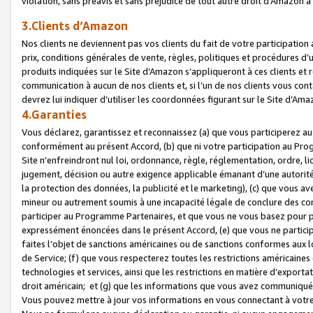
violation, sans préavis et sans préjudice de tout autre droit d’Amazo
3.Clients d’Amazon
Nos clients ne deviennent pas vos clients du fait de votre participati
prix, conditions générales de vente, règles, politiques et procédures d’u
produits indiquées sur le Site d’Amazon s’appliqueront à ces clients et
communication à aucun de nos clients et, si l’un de nos clients vous co
devrez lui indiquer d’utiliser les coordonnées figurant sur le Site d’Ama
4.Garanties
Vous déclarez, garantissez et reconnaissez (a) que vous participerez a
conformément au présent Accord, (b) que ni votre participation au Prog
Site n’enfreindront nul loi, ordonnance, règle, réglementation, ordre, li
jugement, décision ou autre exigence applicable émanant d’une autori
la protection des données, la publicité et le marketing), (c) que vous 
mineur ou autrement soumis à une incapacité légale de conclure des con
participer au Programme Partenaires, et que vous ne vous basez pour pr
expressément énoncées dans le présent Accord, (e) que vous ne particip
faites l’objet de sanctions américaines ou de sanctions conformes aux 
de Service; (f) que vous respecterez toutes les restrictions américaines
technologies et services, ainsi que les restrictions en matière d’exporta
droit américain; et (g) que les informations que vous avez communiqué
Vous pouvez mettre à jour vos informations en vous connectant à votre