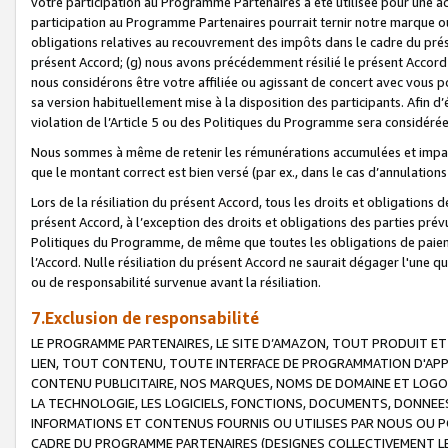
votre participation au Programme Partenaires a été utilisée pour une ac
participation au Programme Partenaires pourrait ternir notre marque ou
obligations relatives au recouvrement des impôts dans le cadre du prése
présent Accord; (g) nous avons précédemment résilié le présent Accord
nous considérons être votre affiliée ou agissant de concert avec vous 
sa version habituellement mise à la disposition des participants. Afin d’é
violation de l’Article 5 ou des Politiques du Programme sera considéré
Nous sommes à même de retenir les rémunérations accumulées et impayée
que le montant correct est bien versé (par ex., dans le cas d’annulations
Lors de la résiliation du présent Accord, tous les droits et obligations 
présent Accord, à l’exception des droits et obligations des parties prévus
Politiques du Programme, de même que toutes les obligations de paiement
l’Accord. Nulle résiliation du présent Accord ne saurait dégager l'une 
ou de responsabilité survenue avant la résiliation.
7.Exclusion de responsabilité
LE PROGRAMME PARTENAIRES, LE SITE D’AMAZON, TOUT PRODUIT ET 
LIEN, TOUT CONTENU, TOUTE INTERFACE DE PROGRAMMATION D'APP
CONTENU PUBLICITAIRE, NOS MARQUES, NOMS DE DOMAINE ET LOGOS
LA TECHNOLOGIE, LES LOGICIELS, FONCTIONS, DOCUMENTS, DONNEES
INFORMATIONS ET CONTENUS FOURNIS OU UTILISES PAR NOUS OU P
CADRE DU PROGRAMME PARTENAIRES (DESIGNES COLLECTIVEMENT LE