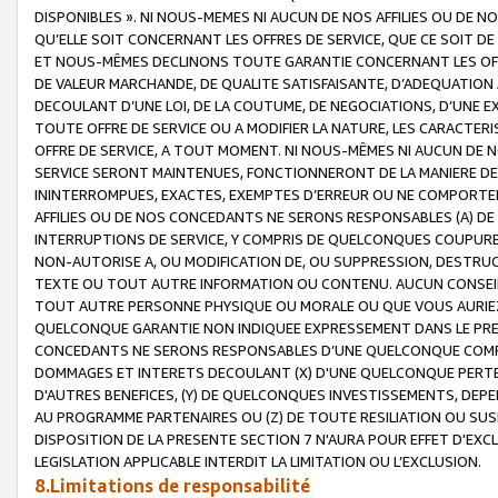
DISPONIBLES ». NI NOUS-MEMES NI AUCUN DE NOS AFFILIES OU D
QU’ELLE SOIT CONCERNANT LES OFFRES DE SERVICE, QUE CE SOIT DE
ET NOUS-MÊMES DECLINONS TOUTE GARANTIE CONCERNANT LES OFFRE
DE VALEUR MARCHANDE, DE QUALITE SATISFAISANTE, D’ADEQUATION
DECOULANT D’UNE LOI, DE LA COUTUME, DE NEGOCIATIONS, D’UNE
TOUTE OFFRE DE SERVICE OU A MODIFIER LA NATURE, LES CARACTERI
OFFRE DE SERVICE, A TOUT MOMENT. NI NOUS-MÊMES NI AUCUN DE 
SERVICE SERONT MAINTENUES, FONCTIONNERONT DE LA MANIERE DECR
ININTERROMPUES, EXACTES, EXEMPTES D’ERREUR OU NE COMPORT
AFFILIES OU DE NOS CONCEDANTS NE SERONS RESPONSABLES (A) DE
INTERRUPTIONS DE SERVICE, Y COMPRIS DE QUELCONQUES COUPURE
NON-AUTORISE A, OU MODIFICATION DE, OU SUPPRESSION, DESTRUC
TEXTE OU TOUT AUTRE INFORMATION OU CONTENU. AUCUN CONSEIL 
TOUT AUTRE PERSONNE PHYSIQUE OU MORALE OU QUE VOUS AURIEZ 
QUELCONQUE GARANTIE NON INDIQUEE EXPRESSEMENT DANS LE PRES
CONCEDANTS NE SERONS RESPONSABLES D’UNE QUELCONQUE COM
DOMMAGES ET INTERETS DECOULANT (X) D'UNE QUELCONQUE PERTE D
D'AUTRES BENEFICES, (Y) DE QUELCONQUES INVESTISSEMENTS, DEP
AU PROGRAMME PARTENAIRES OU (Z) DE TOUTE RESILIATION OU SU
DISPOSITION DE LA PRESENTE SECTION 7 N'AURA POUR EFFET D'EXC
LEGISLATION APPLICABLE INTERDIT LA LIMITATION OU L’EXCLUSION.
8.Limitations de responsabilité