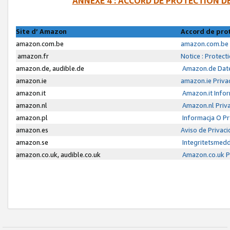
ANNEXE 4 : ACCORD DE PROTECTION 
Site d’ Amazon
Accord de pro
amazon.com.be
amazon.com.be 
amazon.fr
Notice : Protect
amazon.de, audible.de
Amazon.de Date
amazon.ie
amazon.ie Priva
amazon.it
Amazon.it Infor
amazon.nl
Amazon.nl Priva
amazon.pl
Informacja O P
amazon.es
Aviso de Privac
amazon.se
Integritetsmed
amazon.co.uk, audible.co.uk
Amazon.co.uk Pr