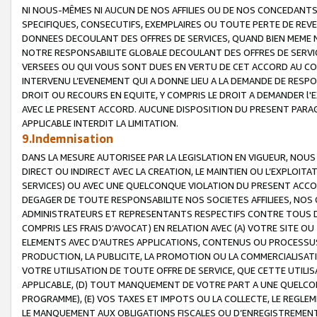
NI NOUS-MÊMES NI AUCUN DE NOS AFFILIES OU DE NOS CONCEDANT
SPECIFIQUES, CONSECUTIFS, EXEMPLAIRES OU TOUTE PERTE DE REVE
DONNEES DECOULANT DES OFFRES DE SERVICES, QUAND BIEN MEME N
NOTRE RESPONSABILITE GLOBALE DECOULANT DES OFFRES DE SERVI
VERSEES OU QUI VOUS SONT DUES EN VERTU DE CET ACCORD AU CO
INTERVENU L’EVENEMENT QUI A DONNE LIEU A LA DEMANDE DE RESP
DROIT OU RECOURS EN EQUITE, Y COMPRIS LE DROIT A DEMANDER l'
AVEC LE PRESENT ACCORD. AUCUNE DISPOSITION DU PRESENT PARAG
APPLICABLE INTERDIT LA LIMITATION.
9.Indemnisation
DANS LA MESURE AUTORISEE PAR LA LEGISLATION EN VIGUEUR, NO
DIRECT OU INDIRECT AVEC LA CREATION, LE MAINTIEN OU L’EXPLOIT
SERVICES) OU AVEC UNE QUELCONQUE VIOLATION DU PRESENT ACCO
DEGAGER DE TOUTE RESPONSABILITE NOS SOCIETES AFFILIEES, NOS 
ADMINISTRATEURS ET REPRESENTANTS RESPECTIFS CONTRE TOUS D
COMPRIS LES FRAIS D’AVOCAT) EN RELATION AVEC (A) VOTRE SITE O
ELEMENTS AVEC D’AUTRES APPLICATIONS, CONTENUS OU PROCESSUS, (
PRODUCTION, LA PUBLICITE, LA PROMOTION OU LA COMMERCIALISAT
VOTRE UTILISATION DE TOUTE OFFRE DE SERVICE, QUE CETTE UTILI
APPLICABLE, (D) TOUT MANQUEMENT DE VOTRE PART A UNE QUELCO
PROGRAMME), (E) VOS TAXES ET IMPOTS OU LA COLLECTE, LE REGLE
LE MANQUEMENT AUX OBLIGATIONS FISCALES OU D’ENREGISTREMENT 