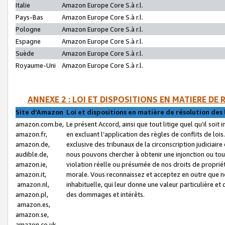
Italie
Amazon Europe Core S.à r.l.
Pays-Bas
Amazon Europe Core S.à r.l.
Pologne
Amazon Europe Core S.à r.l.
Espagne
Amazon Europe Core S.à r.l.
Suède
Amazon Europe Core S.à r.l.
Royaume-Uni
Amazon Europe Core S.à r.l.
ANNEXE 2 : LOI ET DISPOSITIONS EN MATIERE DE
Site d’Amazon
Loi et dispositions en matière de résolution des 
amazon.com.be,
Le présent Accord, ainsi que tout litige quel qu’il soi
amazon.fr,
en excluant l’application des règles de conflits de l
amazon.de,
exclusive des tribunaux de la circonscription judiciai
audible.de,
nous pouvons chercher à obtenir une injonction ou tou
amazon.ie,
violation réelle ou présumée de nos droits de proprié
amazon.it,
morale. Vous reconnaissez et acceptez en outre que n
amazon.nl,
inhabituelle, qui leur donne une valeur particulière 
amazon.pl,
des dommages et intérêts.
amazon.es,
amazon.se,
amazon.co.uk,