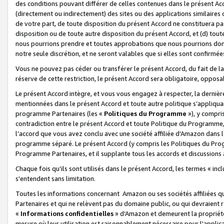
des conditions pouvant différer de celles contenues dans le présent Ac
(directement ou indirectement) des sites ou des applications similaires o
de votre part, de toute disposition du présent Accord ne constituera pa
disposition ou de toute autre disposition du présent Accord, et (d) tou
nous pourrions prendre et toutes approbations que nous pourrions donn
notre seule discrétion, et ne seront valables que si elles sont confirmée
Vous ne pouvez pas céder ou transférer le présent Accord, du fait de la 
réserve de cette restriction, le présent Accord sera obligatoire, opposab
Le présent Accord intègre, et vous vous engagez à respecter, la dernière 
mentionnées dans le présent Accord et toute autre politique s’appliqua
programme Partenaires (les «
Politiques du Programme
»), y compri
contradiction entre le présent Accord et toute Politique du Programme, 
l’accord que vous avez conclu avec une société affiliée d’Amazon dans 
programme séparé. Le présent Accord (y compris les Politiques du Progr
Programme Partenaires, et il supplante tous les accords et discussions 
Chaque fois qu’ils sont utilisés dans le présent Accord, les termes « in
s'entendent sans limitation.
Toutes les informations concernant Amazon ou ses sociétés affiliées 
Partenaires et qui ne relèvent pas du domaine public, ou qui devraient
«
Informations confidentielles
» d’Amazon et demeurent la propriété 
mesure où leur utilisation est raisonnablement nécessaire pour l'appli