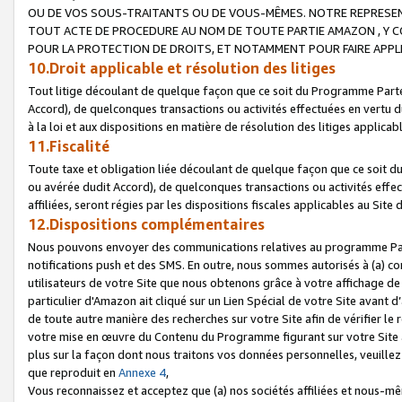
OU DE VOS SOUS-TRAITANTS OU DE VOUS-MÊMES. NOTRE REPRES
TOUT ACTE DE PROCEDURE AU NOM DE TOUTE PARTIE AMAZON , Y CO
POUR LA PROTECTION DE DROITS, ET NOTAMMENT POUR FAIRE APPL
10.Droit applicable et résolution des litiges
Tout litige découlant de quelque façon que ce soit du Programme Parte
Accord), de quelconques transactions ou activités effectuées en vertu d
à la loi et aux dispositions en matière de résolution des litiges applic
11.Fiscalité
Toute taxe et obligation liée découlant de quelque façon que ce soit 
ou avérée dudit Accord), de quelconques transactions ou activités effe
affiliées, seront régies par les dispositions fiscales applicables au Si
12.Dispositions complémentaires
Nous pouvons envoyer des communications relatives au programme Parten
notifications push et des SMS. En outre, nous sommes autorisés à (a) cont
utilisateurs de votre Site que nous obtenons grâce à votre affichage de
particulier d'Amazon ait cliqué sur un Lien Spécial de votre Site avant d
de toute autre manière des recherches sur votre Site afin de vérifier le re
votre mise en œuvre du Contenu du Programme figurant sur votre Site à
plus sur la façon dont nous traitons vos données personnelles, veuille
que reproduit en
Annexe 4
,
Vous reconnaissez et acceptez que (a) nos sociétés affiliées et nous-m