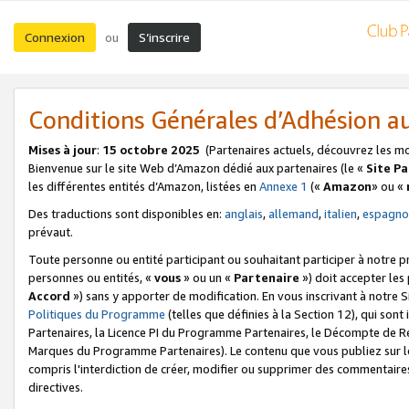
Connexion
S’inscrire
ou
Conditions Générales d’Adhésion 
Mises à jour
:
15 octobre 2025
(Partenaires actuels, découvrez les m
Bienvenue sur le site Web d’Amazon dédié aux partenaires (le «
Site P
les différentes entités d’Amazon, listées en
Annexe 1
(«
Amazon
» ou «
Des traductions sont disponibles en:
anglais
,
allemand
,
italien
,
espagno
prévaut.
Toute personne ou entité participant ou souhaitant participer à notre 
personnes ou entités, «
vous
» ou un «
Partenaire
») doit accepter le
Accord
») sans y apporter de modification. En vous inscrivant à notre Si
Politiques du Programme
(telles que définies à la Section 12), qui so
Partenaires, la Licence PI du Programme Partenaires, le Décompte de 
Marques du Programme Partenaires). Le contenu que vous publiez sur l
compris l'interdiction de créer, modifier ou supprimer des commentaires
directives.