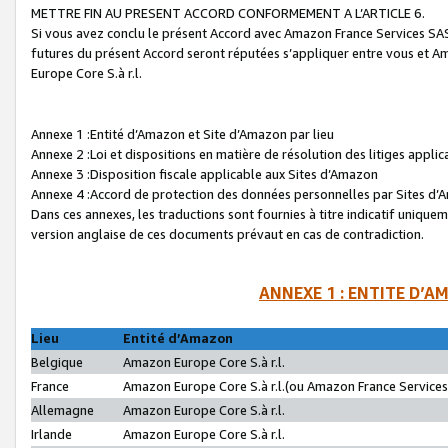
METTRE FIN AU PRESENT ACCORD CONFORMEMENT A L’ARTICLE 6.
Si vous avez conclu le présent Accord avec Amazon France Services SAS 
futures du présent Accord seront réputées s’appliquer entre vous et 
Europe Core S.à r.l.
Annexe 1 :Entité d’Amazon et Site d’Amazon par lieu
Annexe 2 :Loi et dispositions en matière de résolution des litiges appli
Annexe 3 :Disposition fiscale applicable aux Sites d’Amazon
Annexe 4 :Accord de protection des données personnelles par Sites d
Dans ces annexes, les traductions sont fournies à titre indicatif uniquem
version anglaise de ces documents prévaut en cas de contradiction.
ANNEXE 1 : ENTITE D’A
Lieu
Entité d’Amazon
Belgique
Amazon Europe Core S.à r.l.
France
Amazon Europe Core S.à r.l.(ou Amazon France Services 
Allemagne
Amazon Europe Core S.à r.l.
Irlande
Amazon Europe Core S.à r.l.