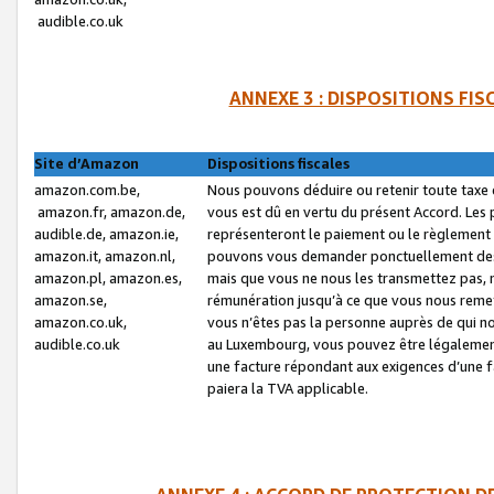
audible.co.uk
ANNEXE 3 : DISPOSITIONS FI
Site d’Amazon
Dispositions fiscales
amazon.com.be,
Nous pouvons déduire ou retenir toute taxe 
amazon.fr, amazon.de,
vous est dû en vertu du présent Accord. Les 
audible.de, amazon.ie,
représenteront le paiement ou le règlement 
amazon.it, amazon.nl,
pouvons vous demander ponctuellement des r
amazon.pl, amazon.es,
mais que vous ne nous les transmettez pas, n
amazon.se,
rémunération jusqu’à ce que vous nous reme
amazon.co.uk,
vous n’êtes pas la personne auprès de qui no
audible.co.uk
au Luxembourg, vous pouvez être légalement 
une facture répondant aux exigences d’une 
paiera la TVA applicable.