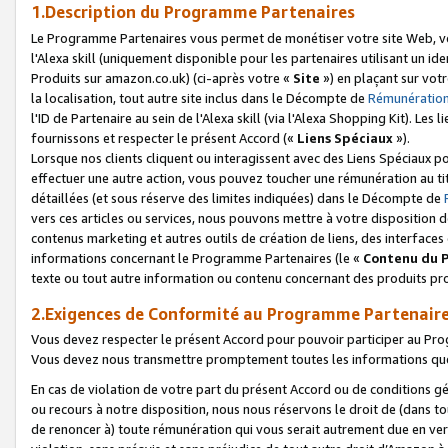
1.Description du Programme Partenaires
Le Programme Partenaires vous permet de monétiser votre site Web, vos 
l'Alexa skill (uniquement disponible pour les partenaires utilisant un 
Produits sur amazon.co.uk) (ci-après votre «
Site
») en plaçant sur votr
la localisation, tout autre site inclus dans le Décompte de
Rémunération
l'ID de Partenaire au sein de l'Alexa skill (via l'Alexa Shopping Kit). Le
fournissons et respecter le présent Accord («
Liens Spéciaux
»).
Lorsque nos clients cliquent ou interagissent avec des Liens Spéciaux p
effectuer une autre action, vous pouvez toucher une rémunération au ti
détaillées (et sous réserve des limites indiquées) dans le Décompte de
vers ces articles ou services, nous pouvons mettre à votre disposition d
contenus marketing et autres outils de création de liens, des interfaces
informations concernant le Programme Partenaires (le «
Contenu du 
texte ou tout autre information ou contenu concernant des produits prop
2.Exigences de Conformité au Programme Partenair
Vous devez respecter le présent Accord pour pouvoir participer au Pr
Vous devez nous transmettre promptement toutes les informations que
En cas de violation de votre part du présent Accord ou de conditions g
ou recours à notre disposition, nous nous réservons le droit de (dans 
de renoncer à) toute rémunération qui vous serait autrement due en ver