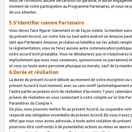
Nous ne formulons aucune déclaration ou garantie, ni aucun engagemen
moment de votre participation au Programme Partenaires, et nous ne p
de vos attentes.
5.S’identifier comme Partenaire
Vous devez faire figurer clairement et de façon visible la mention sui
du présent Accord, sur votre Site ou tout autre endroit où Amazon peut vo
tant que Partenaire Amazon, je réalise un bénéfice sur les achats remplis
la réglementation, vous ne ferez aucune autre communication publique
notre accord écrit préalable. Vous ne dénaturerez pas ni n’enjoliverez 
implicitement que nous vous soutenons, sponsorisons ou parrainons) et v
et vous ou toute autre personne physique ou morale, sauf de la manièr
6.Durée et résiliation
La durée du présent Accord débute au moment de votre inscription ou de
présent Accord à tout moment, avec ou sans motif (automatiquement et sa
l’autre partie un préavis écrit de résiliation d’au moins 7 jours calenda
préavis de résiliation en vous connectant à votre compte sur le Site Par
Paramètres du Compte ».
De plus, nous pouvons mettre fin au présent Accord, ou suspendre votre 
respecté une obligation essentielle du présent Accord; (b) vous n’avez p
effet que nous vous avons adressée, à toute autre violation du présen
pourrions être confrontés à de potentielles actions ou mises en œuvre 