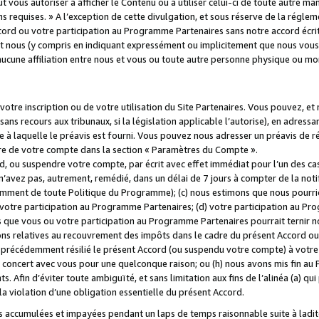
 vous autoriser à afficher le Contenu ou à utiliser celui-ci de toute autre man
ns requises. » A l’exception de cette divulgation, et sous réserve de la régle
rd ou votre participation au Programme Partenaires sans notre accord écrit
s et nous (y compris en indiquant expressément ou implicitement que nous vou
d'aucune affiliation entre nous et vous ou toute autre personne physique ou m
tre inscription ou de votre utilisation du Site Partenaires. Vous pouvez, et
 recours aux tribunaux, si la législation applicable l’autorise), en adressant 
e à laquelle le préavis est fourni. Vous pouvez nous adresser un préavis de r
ture de votre compte dans la section « Paramètres du Compte ».
, ou suspendre votre compte, par écrit avec effet immédiat pour l’un des cas
 n’avez pas, autrement, remédié, dans un délai de 7 jours à compter de la noti
tamment de toute Politique du Programme); (c) nous estimons que nous pourrio
votre participation au Programme Partenaires; (d) votre participation au Pro
ns que vous ou votre participation au Programme Partenaires pourrait ternir 
ons relatives au recouvrement des impôts dans le cadre du présent Accord ou 
s précédemment résilié le présent Accord (ou suspendu votre compte) à votre
de concert avec vous pour une quelconque raison; ou (h) nous avons mis fin a
. Afin d’éviter toute ambiguïté, et sans limitation aux fins de l’alinéa (a) qui
violation d’une obligation essentielle du présent Accord.
accumulées et impayées pendant un laps de temps raisonnable suite à ladite