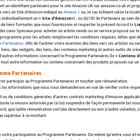
ant un identifiant partenaire pour le site Amazon UK sur amazon.co.uk et pro
ens vers un Site d’Amazon indiqué en
Annexe 1
ou, le cas échéant selon la local
s individuellement un «
Site d’Amazon
») ; ou (ii) l'ID de Partenaire au sein de
 de liens formatés que nous fournissons et respecter le présent Accord («
Li
 des Liens Spéciaux pour acheter un article vendu ou un service proposé sur l
rogramme pour les achats remplissant les conditions requises, telles que dét
 Partenaires
. Afin de faciliter votre insertion des liens vers ces articles ou
liens, des widgets, des liens, des contenus marketing et autres outils de cré
ue d’autres informations concernant le Programme Partenaires (le «
Contenu d
 tout autre information ou contenu concernant des produits proposés sur un s
amme Partenaires
oir participer au Programme Partenaires et toucher une rémunération.
les informations que nous vous demanderons en vue de vérifier votre respe
d ou de conditions générales d’autres contrats marketing d’Amazon applicable
 toute la mesure autorisée par la loi) suspendre de façon permanente (et vou
d, que ladite rémunération soit liée directement ou non à ladite violation, s
e supérieur à ce montant.
de votre participation au Programme Partenaires. De même qu’entre vous et nou