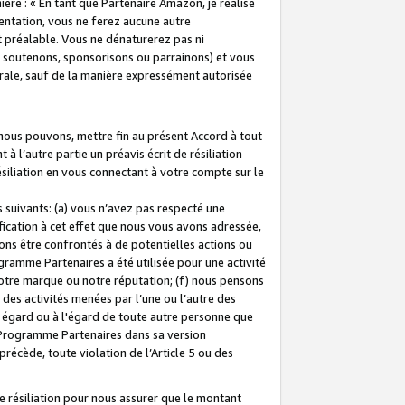
ière : « En tant que Partenaire Amazon, je réalise
mentation, vous ne ferez aucune autre
 préalable. Vous ne dénaturerez pas ni
s soutenons, sponsorisons ou parrainons) et vous
orale, sauf de la manière expressément autorisée
 nous pouvons, mettre fin au présent Accord à tout
à l’autre partie un préavis écrit de résiliation
ésiliation en vous connectant à votre compte sur le
 suivants: (a) vous n’avez pas respecté une
fication à cet effet que nous vous avons adressée,
ns être confrontés à de potentielles actions ou
gramme Partenaires a été utilisée pour une activité
notre marque ou notre réputation; (f) nous pensons
des activités menées par l’une ou l’autre des
 égard ou à l'égard de toute autre personne que
u Programme Partenaires dans sa version
 précède, toute violation de l’Article 5 ou des
 résiliation pour nous assurer que le montant