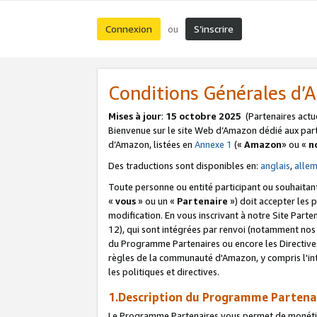
Connexion
S’inscrire
ou
Conditions Générales d
Mises à jour
:
15 octobre 2025
(Partenaires actu
Bienvenue sur le site Web d’Amazon dédié aux part
d’Amazon, listées en
Annexe 1
(«
Amazon
» ou «
n
Des traductions sont disponibles en:
anglais
,
alle
Toute personne ou entité participant ou souhaitan
«
vous
» ou un «
Partenaire
») doit accepter les
modification. En vous inscrivant à notre Site Parte
12), qui sont intégrées par renvoi (notamment no
du Programme Partenaires ou encore les Directive
règles de la communauté d'Amazon, y compris l'int
les politiques et directives.
1.Description du Programme Partena
Le Programme Partenaires vous permet de monétiser 