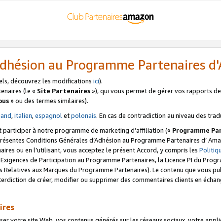
’Adhésion au Programme Partenaires 
els, découvrez les modifications
ici
).
enaires (le «
Site Partenaires
»), qui vous permet de gérer vos rapports de 
ous
» ou des termes similaires).
mand
,
italien
,
espagnol
et
polonais
. En cas de contradiction au niveau des trad
t participer à notre programme de marketing d’affiliation («
Programme Par
 présentes Conditions Générales d’Adhésion au Programme Partenaires d’ Ama
naires ou en l’utilisant, vous acceptez le présent Accord, y compris les
Politi
s Exigences de Participation au Programme Partenaires, la Licence PI du Pr
s Relatives aux Marques du Programme Partenaires). Le contenu que vous publ
erdiction de créer, modifier ou supprimer des commentaires clients en échan
ires
votre site Web, vos contenus générés sur les réseaux sociaux, votre applicati