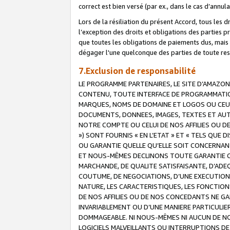
correct est bien versé (par ex., dans le cas d’annul
Lors de la résiliation du présent Accord, tous les 
l’exception des droits et obligations des parties p
que toutes les obligations de paiements dus, mais no
dégager l'une quelconque des parties de toute resp
7.Exclusion de responsabilité
LE PROGRAMME PARTENAIRES, LE SITE D’AMAZON
CONTENU, TOUTE INTERFACE DE PROGRAMMATION
MARQUES, NOMS DE DOMAINE ET LOGOS OU CEUX 
DOCUMENTS, DONNEES, IMAGES, TEXTES ET AUT
NOTRE COMPTE OU CELUI DE NOS AFFILIES OU 
») SONT FOURNIS « EN L’ETAT » ET « TELS QU
OU GARANTIE QUELLE QU’ELLE SOIT CONCERNANT 
ET NOUS-MÊMES DECLINONS TOUTE GARANTIE CON
MARCHANDE, DE QUALITE SATISFAISANTE, D’ADE
COUTUME, DE NEGOCIATIONS, D’UNE EXECUTION
NATURE, LES CARACTERISTIQUES, LES FONCTION
DE NOS AFFILIES OU DE NOS CONCEDANTS NE G
INVARIABLEMENT OU D’UNE MANIERE PARTICULI
DOMMAGEABLE. NI NOUS-MÊMES NI AUCUN DE NO
LOGICIELS MALVEILLANTS OU INTERRUPTIONS D