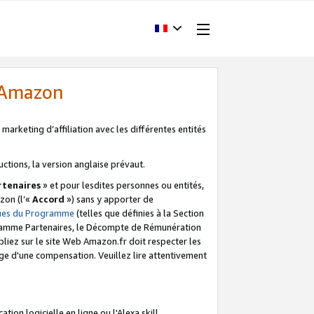
d'Amazon
marketing d’affiliation avec les différentes entités
uctions, la version anglaise prévaut.
tenaires
» et pour lesdites personnes ou entités,
zon (l’«
Accord
») sans y apporter de
ques du Programme
(telles que définies à la Section
ogramme Partenaires, le Décompte de Rémunération
iez sur le site Web Amazon.fr doit respecter les
ge d'une compensation. Veuillez lire attentivement
on logicielle en ligne ou l'Alexa skill