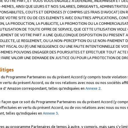
 VOTRE PART, ET VOUS VOUS ENGAGEZ A DEFENDRE, INDEMNISER ET DE
-MEMES, AINSI QUE LEURS ET NOS SALARIES, DIRIGEANTS, ADMINISTRAT
NSABILITES, COUTS ET DEPENSES (Y COMPRIS LES FRAIS D’AVOCAT) EN R
 DE VOTRE SITE OU DE CES ELEMENTS AVEC D’AUTRES APPLICATIONS, CONT
ON, LA PRODUCTION, LA PUBLICITE, LA PROMOTION OU LA COMMERCIALIS
UTILISATION DE TOUTE OFFRE DE SERVICE, QUE CETTE UTILISATION VIOL
NQUEMENT DE VOTRE PART A UNE QUELCONQUE DISPOSITION DU PRESENT 
COLLECTE, LE REGLEMENT, OU LA NON-PERCEPTION OU LE NON-PAIEMENT 
NT FISCAL OU (F) UNE NEGLIGENCE OU UNE FAUTE INTENTIONNELLE DE V
MEMES POUVONS ENGAGER DES POURSUITES ET EFFECTUER TOUT ACTE 
 FAIRE VALOIR UNE DEMANDE EN JUSTICE OU POUR LA PROTECTION DE DR
litiges
t du Programme Partenaires ou du présent Accord (y compris toute violation
 vertu du présent Accord, ou de vos relations avec nous ou nos sociétés affili
ite d’ Amazon correspondant, telles qu'indiquées en
Annexe 2
.
e façon que ce soit du Programme Partenaires ou du présent Accord (y compr
ffectuées en vertu du présent Accord, ou de vos relations avec nous ou nos soc
nt, telles qu'indiquées en
Annexe 3
.
 au programme Partenaires de temps à autre, y compris, mais sans s'y limite