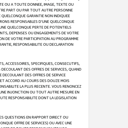
TE OU A TOUTE DONNEE, IMAGE, TEXTE OU
OTRE PART OU PAR TOUT AUTRE PERSONNE
NE QUELCONQUE GARANTIE NON INDIQUEE
 SERONS RESPONSABLES D’UNE QUELCONQUE
UNE QUELCONQUE PERTE DE POTENTIELS
EMENTS, DEPENSES OU ENGAGEMENTS DE VOTRE
ION DE VOTRE PARTICIPATION AU PROGRAMME
ARANTIE, RESPONSABILITE OU DECLARATION
, ACCESSOIRES, SPECIFIQUES, CONSECUTIFS,
S DECOULANT DES OFFRES DE SERVICES, QUAND
LE DECOULANT DES OFFRES DE SERVICE
 CET ACCORD AU COURS DES DOUZE MOIS
ONSABILITE LA PLUS RECENTE. VOUS RENONCEZ
, UNE INJONCTION OU TOUT AUTRE MESURE EN
OUTE RESPONSABILITE DONT LA LEGISLATION
LES QUESTIONS EN RAPPORT DIRECT OU
LCONQUE OFFRE DE SERVICES) OU AVEC UNE