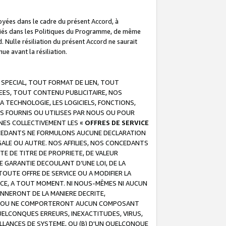
troyées dans le cadre du présent Accord, à
écifiés dans les Politiques du Programme, de même
. Nulle résiliation du présent Accord ne saurait
e avant la résiliation.
 SPECIAL, TOUT FORMAT DE LIEN, TOUT
EES, TOUT CONTENU PUBLICITAIRE, NOS
A TECHNOLOGIE, LES LOGICIELS, FONCTIONS,
S FOURNIS OU UTILISES PAR NOUS OU POUR
NES COLLECTIVEMENT LES «
OFFRES DE SERVICE
 CONCEDANTS NE FORMULONS AUCUNE DECLARATION
EGALE OU AUTRE. NOS AFFILIES, NOS CONCEDANTS
E DE TITRE DE PROPRIETE, DE VALEUR
 GARANTIE DECOULANT D’UNE LOI, DE LA
UTE OFFRE DE SERVICE OU A MODIFIER LA
VICE, A TOUT MOMENT. NI NOUS-MÊMES NI AUCUN
NNERONT DE LA MANIERE DECRITE,
REUR OU NE COMPORTERONT AUCUN COMPOSANT
ELCONQUES ERREURS, INEXACTITUDES, VIRUS,
LLANCES DE SYSTEME, OU (B) D'UN QUELCONQUE