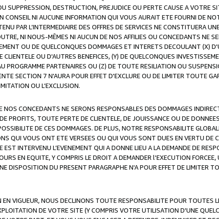
OU SUPPRESSION, DESTRUCTION, PREJUDICE OU PERTE CAUSE A VOTRE SI
 CONSEIL NI AUCUNE INFORMATION QUI VOUS AURAIT ETE FOURNI DE N
ENU PAR L’INTERMEDIAIRE DES OFFRES DE SERVICES NE CONSTITUERA U
OUTRE, NI NOUS-MÊMES NI AUCUN DE NOS AFFILIES OU CONCEDANTS NE
MENT OU DE QUELCONQUES DOMMAGES ET INTERETS DECOULANT (X) D'
DE CLIENTELE OU D'AUTRES BENEFICES, (Y) DE QUELCONQUES INVESTISS
 AU PROGRAMME PARTENAIRES OU (Z) DE TOUTE RESILIATION OU SUSPENS
ENTE SECTION 7 N'AURA POUR EFFET D'EXCLURE OU DE LIMITER TOUTE G
IMITATION OU L’EXCLUSION.
 DE NOS CONCEDANTS NE SERONS RESPONSABLES DES DOMMAGES INDIRECTS
DE PROFITS, TOUTE PERTE DE CLIENTELE, DE JOUISSANCE OU DE DONNEE
POSSIBILITE DE CES DOMMAGES. DE PLUS, NOTRE RESPONSABILITE GLOBA
ONS QUI VOUS ONT ETE VERSEES OU QUI VOUS SONT DUES EN VERTU DE
 EST INTERVENU L’EVENEMENT QUI A DONNE LIEU A LA DEMANDE DE RESP
OURS EN EQUITE, Y COMPRIS LE DROIT A DEMANDER l'EXECUTION FORCEE
UNE DISPOSITION DU PRESENT PARAGRAPHE N'A POUR EFFET DE LIMITER T
ON EN VIGUEUR, NOUS DECLINONS TOUTE RESPONSABILITE POUR TOUTES 
’EXPLOITATION DE VOTRE SITE (Y COMPRIS VOTRE UTILISATION D'UNE QUE