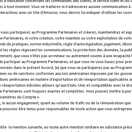
s d’utilisation concernant les commandes des clients, le service client et les
es à tout moment. Vous ne traiterez ni n'adresserez aucune communication à au
teractions avec un Site d’Amazon, vous devrez lui indiquer d’utiliser les coo
e vous participerez au Programme Partenaires et créerez, maintiendrez et ex
 Partenaires, ni votre création, votre maintien ou votre exploitation de votre
 code de pratiques, norme industrielle, règle d’autorégulation, jugement, déc
s règles régissant les communications, la protection des données, la public
amment, que vous n’êtes pas un mineur ou autrement soumis à une incapacité l
de participer au Programme Partenaires, et que vous ne vous basez pour pren
oncées dans le présent Accord, (e) que vous ne participerez pas au Programme
icaines ou de sanctions conformes aux lois américaines imposées par les gouv
ctions américaines en matière d’exportation et de réexportation applicables aux
e réexportation édictées ailleurs qu’aux Etats-Unis et compatibles avec le dr
artenaires sont toujours exactes et complètes. Vous pouvez mettre à jour 
 Paramètres du Compte ».
, ni aucun engagement, quant au volume du trafic ou de la rémunération qu
e pouvons être tenus pour responsables de toute action que vous entreprend
sible la mention suivante, ou toute autre mention similaire en substance pré