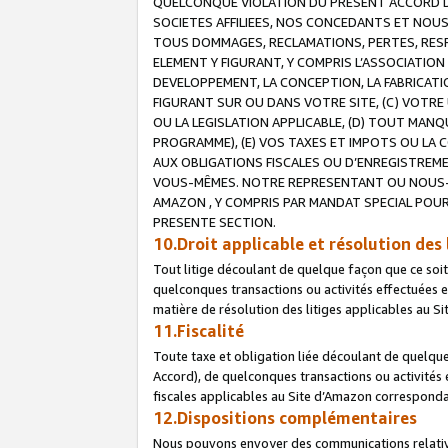
QUELCONQUE VIOLATION DU PRESENT ACCORD DE
SOCIETES AFFILIEES, NOS CONCEDANTS ET NOUS
TOUS DOMMAGES, RECLAMATIONS, PERTES, RESPO
ELEMENT Y FIGURANT, Y COMPRIS L’ASSOCIATION
DEVELOPPEMENT, LA CONCEPTION, LA FABRICATI
FIGURANT SUR OU DANS VOTRE SITE, (C) VOTRE 
OU LA LEGISLATION APPLICABLE, (D) TOUT MA
PROGRAMME), (E) VOS TAXES ET IMPOTS OU LA 
AUX OBLIGATIONS FISCALES OU D’ENREGISTREME
VOUS-MÊMES. NOTRE REPRESENTANT OU NOUS-
AMAZON , Y COMPRIS PAR MANDAT SPECIAL POUR
PRESENTE SECTION.
10.Droit applicable et résolution des 
Tout litige découlant de quelque façon que ce soi
quelconques transactions ou activités effectuées en
matière de résolution des litiges applicables au S
11.Fiscalité
Toute taxe et obligation liée découlant de quelqu
Accord), de quelconques transactions ou activités e
fiscales applicables au Site d’Amazon corresponda
12.Dispositions complémentaires
Nous pouvons envoyer des communications relatives