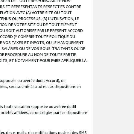
GAGER DE TOUTE RESPONSABILITE NOS
EURS ET REPRESENTANTS RESPECTIFS CONTRE
ELATION AVEC (A) VOTRE SITE OU TOUT
ENUS OU PROCESSUS, (B) L’UTILISATION, LE
ATION DE VOTRE SITE OU DE TOUT ELEMENT
E OU SOIT AUTORISEE PAR LE PRESENT ACCORD
ACCORD (Y COMPRIS TOUTE POLITIQUE DU
DE VOS TAXES ET IMPOTS, OU LE MANQUEMENT
OS SALARIES OU DE VOS SOUS-TRAITANTS OU DE
DE PROCEDURE AU NOM DE TOUTE PARTIE
OITS, ET NOTAMMENT POUR FAIRE APPLIQUER LA
 supposée ou avérée dudit Accord), de
ées, sera soumis à la loi et aux dispositions en
is toute violation supposée ou avérée dudit
iétés affiliées, seront régies par les dispositions
r, des e-mails, des notifications push et des SMS.