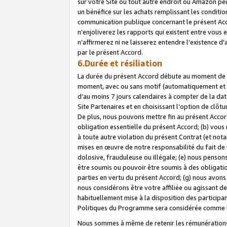
sur votre Site ou tout autre endroit où Amazon peut
un bénéfice sur les achats remplissant les conditio
communication publique concernant le présent Acco
n’enjoliverez les rapports qui existent entre vou
n’affirmerez ni ne laisserez entendre l'existence 
par le présent Accord.
6.Durée et résiliation
La durée du présent Accord débute au moment de vo
moment, avec ou sans motif (automatiquement et sans
d’au moins 7 jours calendaires à compter de la dat
Site Partenaires et en choisissant l’option de clô
De plus, nous pouvons mettre fin au présent Accord
obligation essentielle du présent Accord; (b) vous
à toute autre violation du présent Contrat (et no
mises en œuvre de notre responsabilité du fait de 
dolosive, frauduleuse ou illégale; (e) nous penso
être soumis ou pouvoir être soumis à des obligati
parties en vertu du présent Accord; (g) nous avon
nous considérons être votre affiliée ou agissant 
habituellement mise à la disposition des participants
Politiques du Programme sera considérée comme la 
Nous sommes à même de retenir les rémunérations 