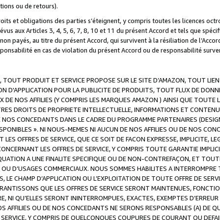
ations ou de retours).
droits et obligations des parties s’éteignent, y compris toutes les licences oc
révus aux Articles 3, 4, 5, 6, 7, 8, 10 et 11 du présent Accord et tels que sp
n payés, au titre du présent Accord, qui survivent à la résiliation de l’Accord
onsabilité en cas de violation du présent Accord ou de responsabilité survenu
, TOUT PRODUIT ET SERVICE PROPOSE SUR LE SITE D’AMAZON, TOUT LIEN
 D'APPLICATION POUR LA PUBLICITE DE PRODUITS, TOUT FLUX DE DONN
DE NOS AFFILIES (Y COMPRIS LES MARQUES AMAZON ) AINSI QUE TOUTE L
RES DROITS DE PROPRIETE INTELLECTUELLE, INFORMATIONS ET CONTENU
DE NOS CONCEDANTS DANS LE CADRE DU PROGRAMME PARTENAIRES (DESIG
E DISPONIBLES ». NI NOUS-MEMES NI AUCUN DE NOS AFFILIES OU DE NOS
LES OFFRES DE SERVICE, QUE CE SOIT DE FACON EXPRESSE, IMPLICITE, L
CERNANT LES OFFRES DE SERVICE, Y COMPRIS TOUTE GARANTIE IMPLICIT
QUATION A UNE FINALITE SPECIFIQUE OU DE NON-CONTREFAÇON, ET TOUTE
 OU D’USAGES COMMERCIAUX. NOUS SOMMES HABILITES A INTERROMPRE TO
S, LE CHAMP D’APPLICATION OU L’EXPLOITATION DE TOUTE OFFRE DE SER
ARANTISSONS QUE LES OFFRES DE SERVICE SERONT MAINTENUES, FONCTIO
ERE, NI QU’ELLES SERONT ININTERROMPUES, EXACTES, EXEMPTES D’ER
S AFFILIES OU DE NOS CONCEDANTS NE SERONS RESPONSABLES (A) DE QU
E SERVICE, Y COMPRIS DE QUELCONQUES COUPURES DE COURANT OU DEFAI