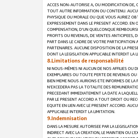
ACCES NON-AUTORISE A, OU MODIFICATION DE, 
TOUT AUTRE INFORMATION OU CONTENU. AUCUN
PHYSIQUE OU MORALE OU QUE VOUS AURIEZ OBT
EXPRESSEMENT DANS LE PRESENT ACCORD. EN 
COMPENSATION, D’UN QUELCONQUE REMBOURSE
PROFITS OU REVENUS, DE VENTES ANTICIPEES, 
PART DANS LE CADRE DE VOTRE PARTICIPATION
PARTENAIRES. AUCUNE DISPOSITION DE LA PRES
DONT LA LEGISLATION APPLICABLE INTERDIT LA L
8.Limitations de responsabilité
NI NOUS-MÊMES NI AUCUN DE NOS AFFILIES OU
EXEMPLAIRES OU TOUTE PERTE DE REVENUS OU 
BIEN MEME NOUS AURIONS ETE INFORMES DE LA 
N’EXCEDERA PAS LA TOTALITE DES REMUNERATI
PRECEDANT IMMEDIATEMENT LA DATE A LAQUELLE
PAR LE PRESENT ACCORD A TOUT DROIT OU REC
EQUITE EN LIEN AVEC LE PRESENT ACCORD. AUC
APPLICABLE INTERDIT LA LIMITATION.
9.Indemnisation
DANS LA MESURE AUTORISEE PAR LA LEGISLATI
INDIRECT AVEC LA CREATION, LE MAINTIEN OU L