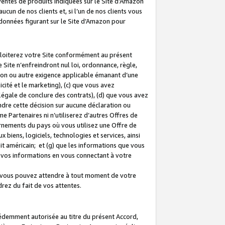
 ventes de produits indiquées sur le Site d’Amazon
cun de nos clients et, si l’un de nos clients vous
rdonnées figurant sur le Site d’Amazon pour
ploiterez votre Site conformément au présent
 Site n’enfreindront nul loi, ordonnance, règle,
ision ou autre exigence applicable émanant d’une
ité et le marketing), (c) que vous avez
égale de conclure des contrats), (d) que vous avez
dre cette décision sur aucune déclaration ou
 Partenaires ni n’utiliserez d’autres Offres de
ernements du pays où vous utilisez une Offre de
 biens, logiciels, technologies et services, ainsi
oit américain; et (g) que les informations que vous
vos informations en vous connectant à votre
e vous pouvez attendre à tout moment de votre
rez du fait de vos attentes.
cédemment autorisée au titre du présent Accord,