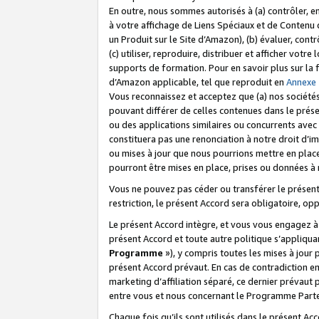
En outre, nous sommes autorisés à (a) contrôler, en
à votre affichage de Liens Spéciaux et de Contenu d
un Produit sur le Site d’Amazon), (b) évaluer, contr
(c) utiliser, reproduire, distribuer et afficher vo
supports de formation. Pour en savoir plus sur la
d’Amazon applicable, tel que reproduit en
Annexe
Vous reconnaissez et acceptez que (a) nos sociétés
pouvant différer de celles contenues dans le prése
ou des applications similaires ou concurrents avec 
constituera pas une renonciation à notre droit d’im
ou mises à jour que nous pourrions mettre en pla
pourront être mises en place, prises ou données à n
Vous ne pouvez pas céder ou transférer le présent 
restriction, le présent Accord sera obligatoire, op
Le présent Accord intègre, et vous vous engagez à r
présent Accord et toute autre politique s’appliqu
Programme
»), y compris toutes les mises à jour
présent Accord prévaut. En cas de contradiction e
marketing d’affiliation séparé, ce dernier prévaut
entre vous et nous concernant le Programme Partena
Chaque fois qu’ils sont utilisés dans le présent Ac