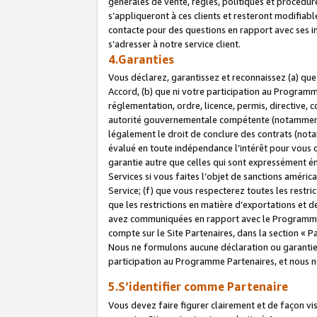
générales de vente, règles, politiques et procédure
s’appliqueront à ces clients et resteront modifiabl
contacte pour des questions en rapport avec ses in
s’adresser à notre service client.
4.Garanties
Vous déclarez, garantissez et reconnaissez (a) qu
Accord, (b) que ni votre participation au Programme
réglementation, ordre, licence, permis, directive,
autorité gouvernementale compétente (notamment le
légalement le droit de conclure des contrats (not
évalué en toute indépendance l’intérêt pour vous 
garantie autre que celles qui sont expressément én
Services si vous faites l’objet de sanctions amér
Service; (f) que vous respecterez toutes les restri
que les restrictions en matière d’exportations et d
avez communiquées en rapport avec le Programme P
compte sur le Site Partenaires, dans la section «
Nous ne formulons aucune déclaration ou garantie
participation au Programme Partenaires, et nous n
5.S’identifier comme Partenaire
Vous devez faire figurer clairement et de façon vi