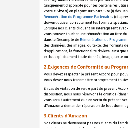
(uniquement disponible pour les partenaires utilis
votre «
Site
») en plaçant sur votre Site (i) des li
Rémunération du Programme Partenaires
(ci-aprè
doivent utiliser correctement les formats spéciaux
Lorsque nos clients cliquent ou interagissent avec
vous pouvez toucher une rémunération au titre du p
dans le Décompte de
Rémunération du Programme
des données, des images, du texte, des formats de 
d’applications, la fonctionnalité d'Alexa, ainsi q
exclut explicitement toute donnée, image, texte ou
2.Exigences de Conformité au Progr
Vous devez respecter le présent Accord pour pouv
Vous devez nous transmettre promptement toutes 
En cas de violation de votre part du présent Accor
disposition, nous nous réservons le droit de (dans
vous serait autrement due en vertu du présent Accor
d’Amazon à demander réparation de tout dommag
3.Clients d’Amazon
Nos clients ne deviennent pas vos clients du fait 