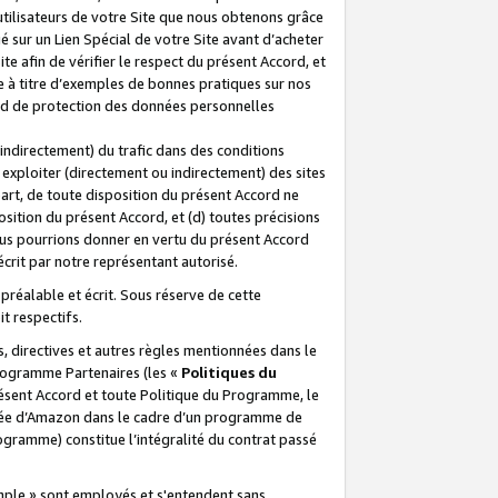
 utilisateurs de votre Site que nous obtenons grâce
é sur un Lien Spécial de votre Site avant d’acheter
te afin de vérifier le respect du présent Accord, et
te à titre d’exemples de bonnes pratiques sur nos
ord de protection des données personnelles
indirectement) du trafic dans des conditions
exploiter (directement ou indirectement) des sites
 part, de toute disposition du présent Accord ne
osition du présent Accord, et (d) toutes précisions
ous pourrions donner en vertu du présent Accord
écrit par notre représentant autorisé.
préalable et écrit. Sous réserve de cette
it respectifs.
s, directives et autres règles mentionnées dans le
programme Partenaires (les «
Politiques du
résent Accord et toute Politique du Programme, le
iliée d’Amazon dans le cadre d’un programme de
ogramme) constitue l’intégralité du contrat passé
xemple » sont employés et s'entendent sans