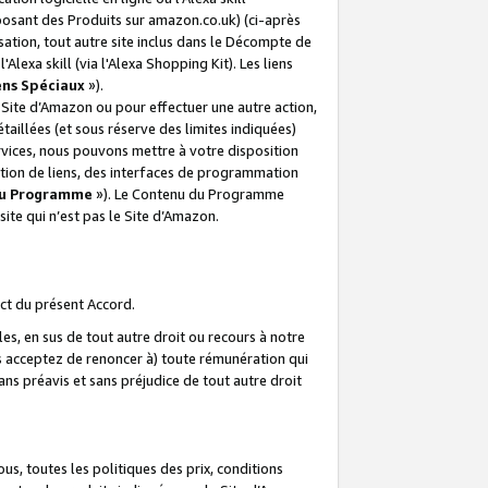
posant des Produits sur amazon.co.uk) (ci-après
isation, tout autre site inclus dans le Décompte de
 l'Alexa skill (via l'Alexa Shopping Kit). Les liens
ens Spéciaux
»).
e Site d’Amazon ou pour effectuer une autre action,
aillées (et sous réserve des limites indiquées)
 services, nous pouvons mettre à votre disposition
ation de liens, des interfaces de programmation
u Programme
»). Le Contenu du Programme
ite qui n’est pas le Site d’Amazon.
ct du présent Accord.
s, en sus de tout autre droit ou recours à notre
s acceptez de renoncer à) toute rémunération qui
ans préavis et sans préjudice de tout autre droit
s, toutes les politiques des prix, conditions