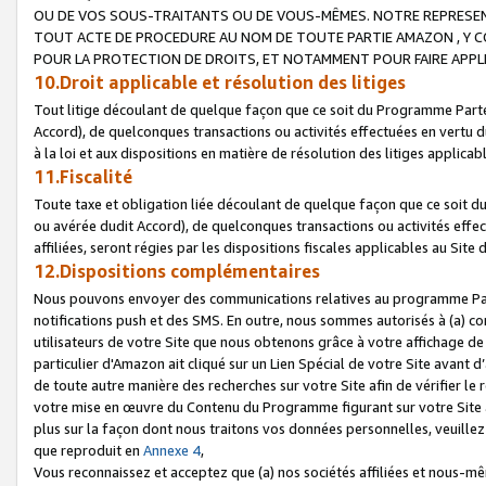
OU DE VOS SOUS-TRAITANTS OU DE VOUS-MÊMES. NOTRE REPRES
TOUT ACTE DE PROCEDURE AU NOM DE TOUTE PARTIE AMAZON , Y CO
POUR LA PROTECTION DE DROITS, ET NOTAMMENT POUR FAIRE APPL
10.Droit applicable et résolution des litiges
Tout litige découlant de quelque façon que ce soit du Programme Parte
Accord), de quelconques transactions ou activités effectuées en vertu d
à la loi et aux dispositions en matière de résolution des litiges applic
11.Fiscalité
Toute taxe et obligation liée découlant de quelque façon que ce soit 
ou avérée dudit Accord), de quelconques transactions ou activités effe
affiliées, seront régies par les dispositions fiscales applicables au Si
12.Dispositions complémentaires
Nous pouvons envoyer des communications relatives au programme Parten
notifications push et des SMS. En outre, nous sommes autorisés à (a) cont
utilisateurs de votre Site que nous obtenons grâce à votre affichage de
particulier d'Amazon ait cliqué sur un Lien Spécial de votre Site avant d
de toute autre manière des recherches sur votre Site afin de vérifier le re
votre mise en œuvre du Contenu du Programme figurant sur votre Site à
plus sur la façon dont nous traitons vos données personnelles, veuille
que reproduit en
Annexe 4
,
Vous reconnaissez et acceptez que (a) nos sociétés affiliées et nous-m