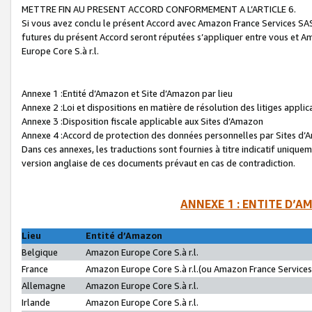
METTRE FIN AU PRESENT ACCORD CONFORMEMENT A L’ARTICLE 6.
Si vous avez conclu le présent Accord avec Amazon France Services SAS 
futures du présent Accord seront réputées s’appliquer entre vous et 
Europe Core S.à r.l.
Annexe 1 :Entité d’Amazon et Site d’Amazon par lieu
Annexe 2 :Loi et dispositions en matière de résolution des litiges appli
Annexe 3 :Disposition fiscale applicable aux Sites d’Amazon
Annexe 4 :Accord de protection des données personnelles par Sites d
Dans ces annexes, les traductions sont fournies à titre indicatif uniquem
version anglaise de ces documents prévaut en cas de contradiction.
ANNEXE 1 : ENTITE D’A
Lieu
Entité d’Amazon
Belgique
Amazon Europe Core S.à r.l.
France
Amazon Europe Core S.à r.l.(ou Amazon France Services 
Allemagne
Amazon Europe Core S.à r.l.
Irlande
Amazon Europe Core S.à r.l.