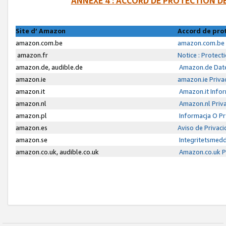
ANNEXE 4 : ACCORD DE PROTECTION 
Site d’ Amazon
Accord de pro
amazon.com.be
amazon.com.be 
amazon.fr
Notice : Protect
amazon.de, audible.de
Amazon.de Date
amazon.ie
amazon.ie Priva
amazon.it
Amazon.it Infor
amazon.nl
Amazon.nl Priva
amazon.pl
Informacja O P
amazon.es
Aviso de Privac
amazon.se
Integritetsmed
amazon.co.uk, audible.co.uk
Amazon.co.uk Pr