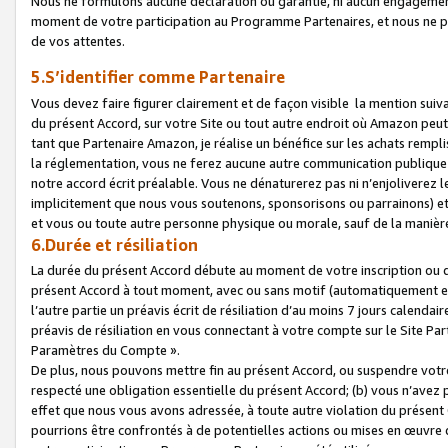
Nous ne formulons aucune déclaration ou garantie, ni aucun engagemen
moment de votre participation au Programme Partenaires, et nous ne p
de vos attentes.
5.S’identifier comme Partenaire
Vous devez faire figurer clairement et de façon visible la mention sui
du présent Accord, sur votre Site ou tout autre endroit où Amazon peut vo
tant que Partenaire Amazon, je réalise un bénéfice sur les achats remplis
la réglementation, vous ne ferez aucune autre communication publique
notre accord écrit préalable. Vous ne dénaturerez pas ni n’enjoliverez 
implicitement que nous vous soutenons, sponsorisons ou parrainons) et v
et vous ou toute autre personne physique ou morale, sauf de la manièr
6.Durée et résiliation
La durée du présent Accord débute au moment de votre inscription ou de
présent Accord à tout moment, avec ou sans motif (automatiquement et sa
l’autre partie un préavis écrit de résiliation d’au moins 7 jours calenda
préavis de résiliation en vous connectant à votre compte sur le Site Par
Paramètres du Compte ».
De plus, nous pouvons mettre fin au présent Accord, ou suspendre votre 
respecté une obligation essentielle du présent Accord; (b) vous n’avez p
effet que nous vous avons adressée, à toute autre violation du présen
pourrions être confrontés à de potentielles actions ou mises en œuvre 