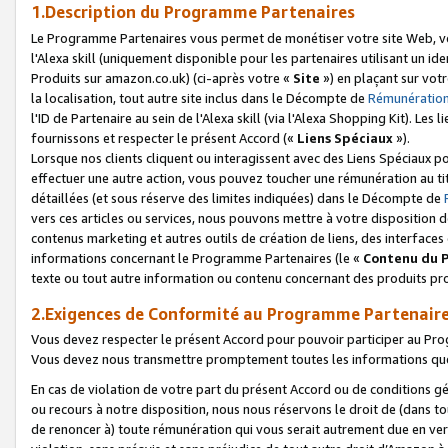
1.Description du Programme Partenaires
Le Programme Partenaires vous permet de monétiser votre site Web, vos 
l'Alexa skill (uniquement disponible pour les partenaires utilisant un 
Produits sur amazon.co.uk) (ci-après votre «
Site
») en plaçant sur votr
la localisation, tout autre site inclus dans le Décompte de
Rémunération
l'ID de Partenaire au sein de l'Alexa skill (via l'Alexa Shopping Kit). Le
fournissons et respecter le présent Accord («
Liens Spéciaux
»).
Lorsque nos clients cliquent ou interagissent avec des Liens Spéciaux p
effectuer une autre action, vous pouvez toucher une rémunération au ti
détaillées (et sous réserve des limites indiquées) dans le Décompte de
vers ces articles ou services, nous pouvons mettre à votre disposition d
contenus marketing et autres outils de création de liens, des interfaces
informations concernant le Programme Partenaires (le «
Contenu du 
texte ou tout autre information ou contenu concernant des produits prop
2.Exigences de Conformité au Programme Partenair
Vous devez respecter le présent Accord pour pouvoir participer au Pr
Vous devez nous transmettre promptement toutes les informations que
En cas de violation de votre part du présent Accord ou de conditions g
ou recours à notre disposition, nous nous réservons le droit de (dans 
de renoncer à) toute rémunération qui vous serait autrement due en ver