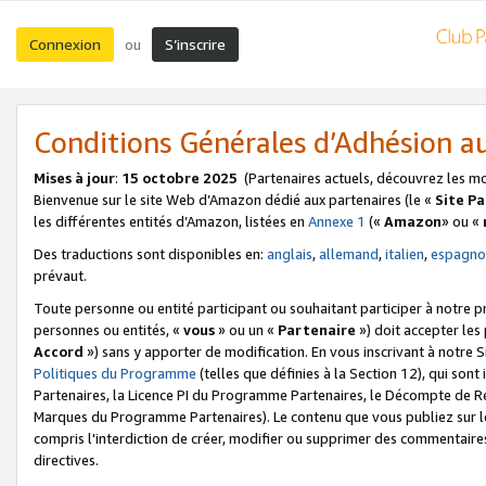
Connexion
S’inscrire
ou
Conditions Générales d’Adhésion 
Mises à jour
:
15 octobre 2025
(Partenaires actuels, découvrez les m
Bienvenue sur le site Web d’Amazon dédié aux partenaires (le «
Site P
les différentes entités d’Amazon, listées en
Annexe 1
(«
Amazon
» ou «
Des traductions sont disponibles en:
anglais
,
allemand
,
italien
,
espagno
prévaut.
Toute personne ou entité participant ou souhaitant participer à notre 
personnes ou entités, «
vous
» ou un «
Partenaire
») doit accepter le
Accord
») sans y apporter de modification. En vous inscrivant à notre Si
Politiques du Programme
(telles que définies à la Section 12), qui so
Partenaires, la Licence PI du Programme Partenaires, le Décompte de 
Marques du Programme Partenaires). Le contenu que vous publiez sur l
compris l'interdiction de créer, modifier ou supprimer des commentaires
directives.