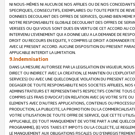
NI NOUS-MÊMES NI AUCUN DE NOS AFFILIES OU DE NOS CONCEDANT
SPECIFIQUES, CONSECUTIFS, EXEMPLAIRES OU TOUTE PERTE DE REVE
DONNEES DECOULANT DES OFFRES DE SERVICES, QUAND BIEN MEME N
NOTRE RESPONSABILITE GLOBALE DECOULANT DES OFFRES DE SERVI
VERSEES OU QUI VOUS SONT DUES EN VERTU DE CET ACCORD AU CO
INTERVENU L’EVENEMENT QUI A DONNE LIEU A LA DEMANDE DE RESP
DROIT OU RECOURS EN EQUITE, Y COMPRIS LE DROIT A DEMANDER l'
AVEC LE PRESENT ACCORD. AUCUNE DISPOSITION DU PRESENT PARAG
APPLICABLE INTERDIT LA LIMITATION.
9.Indemnisation
DANS LA MESURE AUTORISEE PAR LA LEGISLATION EN VIGUEUR, NO
DIRECT OU INDIRECT AVEC LA CREATION, LE MAINTIEN OU L’EXPLOIT
SERVICES) OU AVEC UNE QUELCONQUE VIOLATION DU PRESENT ACCO
DEGAGER DE TOUTE RESPONSABILITE NOS SOCIETES AFFILIEES, NOS 
ADMINISTRATEURS ET REPRESENTANTS RESPECTIFS CONTRE TOUS D
COMPRIS LES FRAIS D’AVOCAT) EN RELATION AVEC (A) VOTRE SITE O
ELEMENTS AVEC D’AUTRES APPLICATIONS, CONTENUS OU PROCESSUS, (
PRODUCTION, LA PUBLICITE, LA PROMOTION OU LA COMMERCIALISAT
VOTRE UTILISATION DE TOUTE OFFRE DE SERVICE, QUE CETTE UTILI
APPLICABLE, (D) TOUT MANQUEMENT DE VOTRE PART A UNE QUELCO
PROGRAMME), (E) VOS TAXES ET IMPOTS OU LA COLLECTE, LE REGLE
LE MANQUEMENT AUX OBLIGATIONS FISCALES OU D’ENREGISTREMENT 