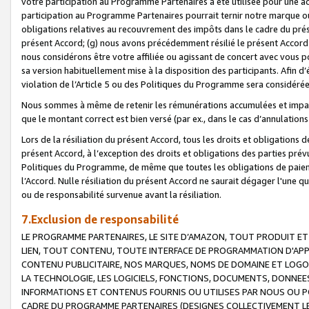
votre participation au Programme Partenaires a été utilisée pour une ac
participation au Programme Partenaires pourrait ternir notre marque ou
obligations relatives au recouvrement des impôts dans le cadre du prése
présent Accord; (g) nous avons précédemment résilié le présent Accord
nous considérons être votre affiliée ou agissant de concert avec vous 
sa version habituellement mise à la disposition des participants. Afin d’é
violation de l’Article 5 ou des Politiques du Programme sera considéré
Nous sommes à même de retenir les rémunérations accumulées et impayée
que le montant correct est bien versé (par ex., dans le cas d’annulations
Lors de la résiliation du présent Accord, tous les droits et obligations 
présent Accord, à l’exception des droits et obligations des parties prévus
Politiques du Programme, de même que toutes les obligations de paiement
l’Accord. Nulle résiliation du présent Accord ne saurait dégager l'une 
ou de responsabilité survenue avant la résiliation.
7.Exclusion de responsabilité
LE PROGRAMME PARTENAIRES, LE SITE D’AMAZON, TOUT PRODUIT ET 
LIEN, TOUT CONTENU, TOUTE INTERFACE DE PROGRAMMATION D'APP
CONTENU PUBLICITAIRE, NOS MARQUES, NOMS DE DOMAINE ET LOGOS
LA TECHNOLOGIE, LES LOGICIELS, FONCTIONS, DOCUMENTS, DONNEES
INFORMATIONS ET CONTENUS FOURNIS OU UTILISES PAR NOUS OU P
CADRE DU PROGRAMME PARTENAIRES (DESIGNES COLLECTIVEMENT LE