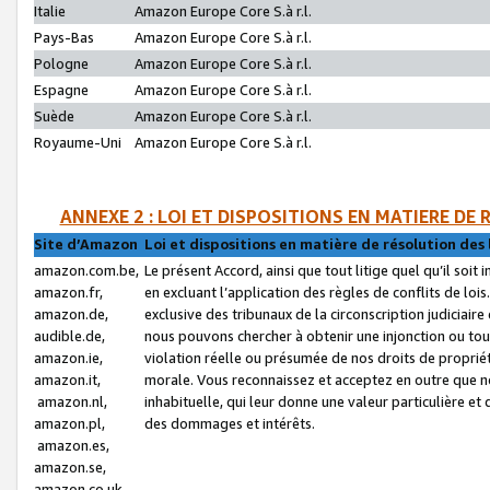
Italie
Amazon Europe Core S.à r.l.
Pays-Bas
Amazon Europe Core S.à r.l.
Pologne
Amazon Europe Core S.à r.l.
Espagne
Amazon Europe Core S.à r.l.
Suède
Amazon Europe Core S.à r.l.
Royaume-Uni
Amazon Europe Core S.à r.l.
ANNEXE 2 : LOI ET DISPOSITIONS EN MATIERE DE
Site d’Amazon
Loi et dispositions en matière de résolution des 
amazon.com.be,
Le présent Accord, ainsi que tout litige quel qu’il soi
amazon.fr,
en excluant l’application des règles de conflits de l
amazon.de,
exclusive des tribunaux de la circonscription judiciai
audible.de,
nous pouvons chercher à obtenir une injonction ou tou
amazon.ie,
violation réelle ou présumée de nos droits de proprié
amazon.it,
morale. Vous reconnaissez et acceptez en outre que n
amazon.nl,
inhabituelle, qui leur donne une valeur particulière 
amazon.pl,
des dommages et intérêts.
amazon.es,
amazon.se,
amazon.co.uk,