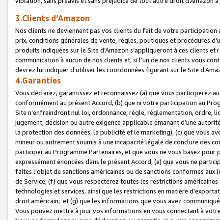
violation, sans préavis et sans préjudice de tout autre droit d’Amazo
3.Clients d’Amazon
Nos clients ne deviennent pas vos clients du fait de votre participati
prix, conditions générales de vente, règles, politiques et procédures d’u
produits indiquées sur le Site d’Amazon s’appliqueront à ces clients et
communication à aucun de nos clients et, si l’un de nos clients vous co
devrez lui indiquer d’utiliser les coordonnées figurant sur le Site d’Ama
4.Garanties
Vous déclarez, garantissez et reconnaissez (a) que vous participerez a
conformément au présent Accord, (b) que ni votre participation au Prog
Site n’enfreindront nul loi, ordonnance, règle, réglementation, ordre, li
jugement, décision ou autre exigence applicable émanant d’une autori
la protection des données, la publicité et le marketing), (c) que vous 
mineur ou autrement soumis à une incapacité légale de conclure des con
participer au Programme Partenaires, et que vous ne vous basez pour pr
expressément énoncées dans le présent Accord, (e) que vous ne particip
faites l’objet de sanctions américaines ou de sanctions conformes aux 
de Service; (f) que vous respecterez toutes les restrictions américaines
technologies et services, ainsi que les restrictions en matière d’exporta
droit américain; et (g) que les informations que vous avez communiqué
Vous pouvez mettre à jour vos informations en vous connectant à votre