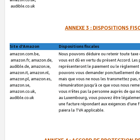
audible.co.uk
ANNEXE 3 : DISPOSITIONS FI
Site d’Amazon
Dispositions fiscales
amazon.com.be,
Nous pouvons déduire ou retenir toute taxe 
amazon.fr, amazon.de,
vous est dû en vertu du présent Accord. Les 
audible.de, amazon.ie,
représenteront le paiement ou le règlement 
amazon.it, amazon.nl,
pouvons vous demander ponctuellement des r
amazon.pl, amazon.es,
mais que vous ne nous les transmettez pas, n
amazon.se,
rémunération jusqu’à ce que vous nous reme
amazon.co.uk,
vous n’êtes pas la personne auprès de qui no
audible.co.uk
au Luxembourg, vous pouvez être légalement 
une facture répondant aux exigences d’une 
paiera la TVA applicable.