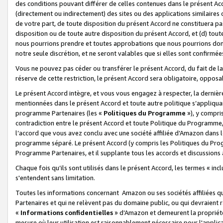
des conditions pouvant différer de celles contenues dans le présent Ac
(directement ou indirectement) des sites ou des applications similaires o
de votre part, de toute disposition du présent Accord ne constituera pa
disposition ou de toute autre disposition du présent Accord, et (d) tou
nous pourrions prendre et toutes approbations que nous pourrions donn
notre seule discrétion, et ne seront valables que si elles sont confirmée
Vous ne pouvez pas céder ou transférer le présent Accord, du fait de la 
réserve de cette restriction, le présent Accord sera obligatoire, opposab
Le présent Accord intègre, et vous vous engagez à respecter, la dernière 
mentionnées dans le présent Accord et toute autre politique s’appliqua
programme Partenaires (les «
Politiques du Programme
»), y compri
contradiction entre le présent Accord et toute Politique du Programme, 
l’accord que vous avez conclu avec une société affiliée d’Amazon dans 
programme séparé. Le présent Accord (y compris les Politiques du Progr
Programme Partenaires, et il supplante tous les accords et discussions 
Chaque fois qu’ils sont utilisés dans le présent Accord, les termes « in
s'entendent sans limitation.
Toutes les informations concernant Amazon ou ses sociétés affiliées 
Partenaires et qui ne relèvent pas du domaine public, ou qui devraient
«
Informations confidentielles
» d’Amazon et demeurent la propriété 
mesure où leur utilisation est raisonnablement nécessaire pour l'appli