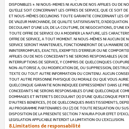
DISPONIBLES ». NI NOUS-MEMES NI AUCUN DE NOS AFFILIES OU D
QU’ELLE SOIT CONCERNANT LES OFFRES DE SERVICE, QUE CE SOIT DE
ET NOUS-MÊMES DECLINONS TOUTE GARANTIE CONCERNANT LES OFFRE
DE VALEUR MARCHANDE, DE QUALITE SATISFAISANTE, D’ADEQUATION
DECOULANT D’UNE LOI, DE LA COUTUME, DE NEGOCIATIONS, D’UNE
TOUTE OFFRE DE SERVICE OU A MODIFIER LA NATURE, LES CARACTERI
OFFRE DE SERVICE, A TOUT MOMENT. NI NOUS-MÊMES NI AUCUN DE 
SERVICE SERONT MAINTENUES, FONCTIONNERONT DE LA MANIERE DECR
ININTERROMPUES, EXACTES, EXEMPTES D’ERREUR OU NE COMPORT
AFFILIES OU DE NOS CONCEDANTS NE SERONS RESPONSABLES (A) DE
INTERRUPTIONS DE SERVICE, Y COMPRIS DE QUELCONQUES COUPURE
NON-AUTORISE A, OU MODIFICATION DE, OU SUPPRESSION, DESTRUC
TEXTE OU TOUT AUTRE INFORMATION OU CONTENU. AUCUN CONSEIL 
TOUT AUTRE PERSONNE PHYSIQUE OU MORALE OU QUE VOUS AURIEZ 
QUELCONQUE GARANTIE NON INDIQUEE EXPRESSEMENT DANS LE PRES
CONCEDANTS NE SERONS RESPONSABLES D’UNE QUELCONQUE COM
DOMMAGES ET INTERETS DECOULANT (X) D'UNE QUELCONQUE PERTE D
D'AUTRES BENEFICES, (Y) DE QUELCONQUES INVESTISSEMENTS, DEP
AU PROGRAMME PARTENAIRES OU (Z) DE TOUTE RESILIATION OU SU
DISPOSITION DE LA PRESENTE SECTION 7 N'AURA POUR EFFET D'EXC
LEGISLATION APPLICABLE INTERDIT LA LIMITATION OU L’EXCLUSION.
8.Limitations de responsabilité