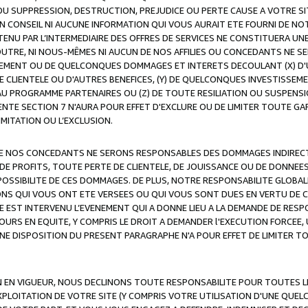
OU SUPPRESSION, DESTRUCTION, PREJUDICE OU PERTE CAUSE A VOTRE SI
 CONSEIL NI AUCUNE INFORMATION QUI VOUS AURAIT ETE FOURNI DE N
ENU PAR L’INTERMEDIAIRE DES OFFRES DE SERVICES NE CONSTITUERA U
OUTRE, NI NOUS-MÊMES NI AUCUN DE NOS AFFILIES OU CONCEDANTS NE
MENT OU DE QUELCONQUES DOMMAGES ET INTERETS DECOULANT (X) D'
DE CLIENTELE OU D'AUTRES BENEFICES, (Y) DE QUELCONQUES INVESTISS
 AU PROGRAMME PARTENAIRES OU (Z) DE TOUTE RESILIATION OU SUSPENS
ENTE SECTION 7 N'AURA POUR EFFET D'EXCLURE OU DE LIMITER TOUTE G
IMITATION OU L’EXCLUSION.
 DE NOS CONCEDANTS NE SERONS RESPONSABLES DES DOMMAGES INDIRECTS
DE PROFITS, TOUTE PERTE DE CLIENTELE, DE JOUISSANCE OU DE DONNEE
POSSIBILITE DE CES DOMMAGES. DE PLUS, NOTRE RESPONSABILITE GLOBA
ONS QUI VOUS ONT ETE VERSEES OU QUI VOUS SONT DUES EN VERTU DE
 EST INTERVENU L’EVENEMENT QUI A DONNE LIEU A LA DEMANDE DE RESP
OURS EN EQUITE, Y COMPRIS LE DROIT A DEMANDER l'EXECUTION FORCEE
UNE DISPOSITION DU PRESENT PARAGRAPHE N'A POUR EFFET DE LIMITER T
ON EN VIGUEUR, NOUS DECLINONS TOUTE RESPONSABILITE POUR TOUTES 
’EXPLOITATION DE VOTRE SITE (Y COMPRIS VOTRE UTILISATION D'UNE QUE