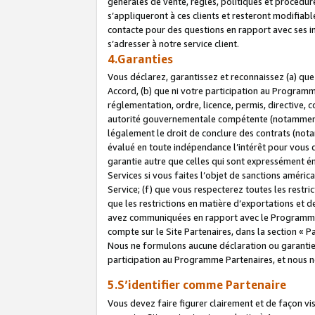
générales de vente, règles, politiques et procédure
s’appliqueront à ces clients et resteront modifiabl
contacte pour des questions en rapport avec ses in
s’adresser à notre service client.
4.Garanties
Vous déclarez, garantissez et reconnaissez (a) qu
Accord, (b) que ni votre participation au Programme
réglementation, ordre, licence, permis, directive,
autorité gouvernementale compétente (notamment le
légalement le droit de conclure des contrats (not
évalué en toute indépendance l’intérêt pour vous 
garantie autre que celles qui sont expressément én
Services si vous faites l’objet de sanctions amér
Service; (f) que vous respecterez toutes les restri
que les restrictions en matière d’exportations et d
avez communiquées en rapport avec le Programme P
compte sur le Site Partenaires, dans la section «
Nous ne formulons aucune déclaration ou garantie
participation au Programme Partenaires, et nous n
5.S’identifier comme Partenaire
Vous devez faire figurer clairement et de façon vi