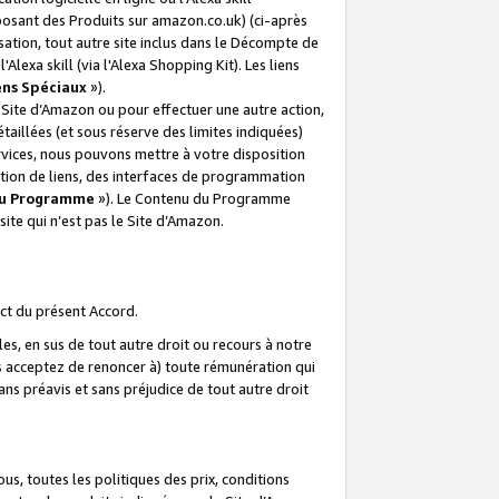
posant des Produits sur amazon.co.uk) (ci-après
isation, tout autre site inclus dans le Décompte de
 l'Alexa skill (via l'Alexa Shopping Kit). Les liens
ens Spéciaux
»).
e Site d’Amazon ou pour effectuer une autre action,
aillées (et sous réserve des limites indiquées)
 services, nous pouvons mettre à votre disposition
ation de liens, des interfaces de programmation
u Programme
»). Le Contenu du Programme
ite qui n’est pas le Site d’Amazon.
ct du présent Accord.
s, en sus de tout autre droit ou recours à notre
s acceptez de renoncer à) toute rémunération qui
ans préavis et sans préjudice de tout autre droit
s, toutes les politiques des prix, conditions