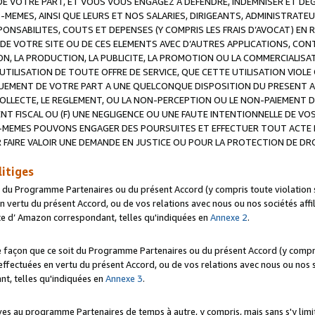
 VOTRE PART, ET VOUS VOUS ENGAGEZ A DEFENDRE, INDEMNISER ET DE
-MEMES, AINSI QUE LEURS ET NOS SALARIES, DIRIGEANTS, ADMINISTRAT
NSABILITES, COUTS ET DEPENSES (Y COMPRIS LES FRAIS D’AVOCAT) EN R
 DE VOTRE SITE OU DE CES ELEMENTS AVEC D’AUTRES APPLICATIONS, CONT
ON, LA PRODUCTION, LA PUBLICITE, LA PROMOTION OU LA COMMERCIALIS
UTILISATION DE TOUTE OFFRE DE SERVICE, QUE CETTE UTILISATION VIOL
NQUEMENT DE VOTRE PART A UNE QUELCONQUE DISPOSITION DU PRESENT 
COLLECTE, LE REGLEMENT, OU LA NON-PERCEPTION OU LE NON-PAIEMENT 
NT FISCAL OU (F) UNE NEGLIGENCE OU UNE FAUTE INTENTIONNELLE DE V
MEMES POUVONS ENGAGER DES POURSUITES ET EFFECTUER TOUT ACTE 
 FAIRE VALOIR UNE DEMANDE EN JUSTICE OU POUR LA PROTECTION DE DR
litiges
t du Programme Partenaires ou du présent Accord (y compris toute violation
 vertu du présent Accord, ou de vos relations avec nous ou nos sociétés affili
ite d’ Amazon correspondant, telles qu'indiquées en
Annexe 2
.
e façon que ce soit du Programme Partenaires ou du présent Accord (y compr
ffectuées en vertu du présent Accord, ou de vos relations avec nous ou nos soc
nt, telles qu'indiquées en
Annexe 3
.
 au programme Partenaires de temps à autre, y compris, mais sans s'y limite