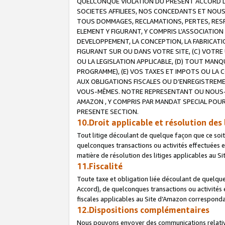
QUELCONQUE VIOLATION DU PRESENT ACCORD DE
SOCIETES AFFILIEES, NOS CONCEDANTS ET NOUS
TOUS DOMMAGES, RECLAMATIONS, PERTES, RESPO
ELEMENT Y FIGURANT, Y COMPRIS L’ASSOCIATION
DEVELOPPEMENT, LA CONCEPTION, LA FABRICATI
FIGURANT SUR OU DANS VOTRE SITE, (C) VOTRE 
OU LA LEGISLATION APPLICABLE, (D) TOUT MA
PROGRAMME), (E) VOS TAXES ET IMPOTS OU LA 
AUX OBLIGATIONS FISCALES OU D’ENREGISTREME
VOUS-MÊMES. NOTRE REPRESENTANT OU NOUS-
AMAZON , Y COMPRIS PAR MANDAT SPECIAL POUR
PRESENTE SECTION.
10.Droit applicable et résolution des 
Tout litige découlant de quelque façon que ce soi
quelconques transactions ou activités effectuées en
matière de résolution des litiges applicables au S
11.Fiscalité
Toute taxe et obligation liée découlant de quelqu
Accord), de quelconques transactions ou activités e
fiscales applicables au Site d’Amazon corresponda
12.Dispositions complémentaires
Nous pouvons envoyer des communications relatives