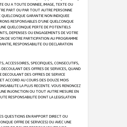
TE OU A TOUTE DONNEE, IMAGE, TEXTE OU
OTRE PART OU PAR TOUT AUTRE PERSONNE
NE QUELCONQUE GARANTIE NON INDIQUEE
 SERONS RESPONSABLES D’UNE QUELCONQUE
UNE QUELCONQUE PERTE DE POTENTIELS
EMENTS, DEPENSES OU ENGAGEMENTS DE VOTRE
ION DE VOTRE PARTICIPATION AU PROGRAMME
ARANTIE, RESPONSABILITE OU DECLARATION
, ACCESSOIRES, SPECIFIQUES, CONSECUTIFS,
S DECOULANT DES OFFRES DE SERVICES, QUAND
LE DECOULANT DES OFFRES DE SERVICE
 CET ACCORD AU COURS DES DOUZE MOIS
ONSABILITE LA PLUS RECENTE. VOUS RENONCEZ
, UNE INJONCTION OU TOUT AUTRE MESURE EN
OUTE RESPONSABILITE DONT LA LEGISLATION
LES QUESTIONS EN RAPPORT DIRECT OU
LCONQUE OFFRE DE SERVICES) OU AVEC UNE