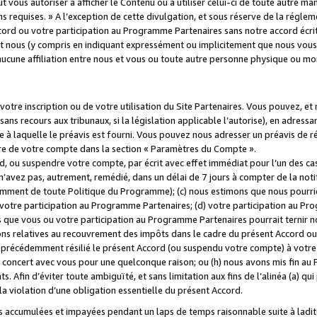
 vous autoriser à afficher le Contenu ou à utiliser celui-ci de toute autre man
ns requises. » A l’exception de cette divulgation, et sous réserve de la régle
rd ou votre participation au Programme Partenaires sans notre accord écrit
s et nous (y compris en indiquant expressément ou implicitement que nous vou
d'aucune affiliation entre nous et vous ou toute autre personne physique ou m
tre inscription ou de votre utilisation du Site Partenaires. Vous pouvez, et
 recours aux tribunaux, si la législation applicable l’autorise), en adressant 
e à laquelle le préavis est fourni. Vous pouvez nous adresser un préavis de r
ture de votre compte dans la section « Paramètres du Compte ».
, ou suspendre votre compte, par écrit avec effet immédiat pour l’un des cas
 n’avez pas, autrement, remédié, dans un délai de 7 jours à compter de la noti
tamment de toute Politique du Programme); (c) nous estimons que nous pourrio
votre participation au Programme Partenaires; (d) votre participation au Pro
ns que vous ou votre participation au Programme Partenaires pourrait ternir 
ons relatives au recouvrement des impôts dans le cadre du présent Accord ou 
s précédemment résilié le présent Accord (ou suspendu votre compte) à votre
de concert avec vous pour une quelconque raison; ou (h) nous avons mis fin a
. Afin d’éviter toute ambiguïté, et sans limitation aux fins de l’alinéa (a) qui
violation d’une obligation essentielle du présent Accord.
accumulées et impayées pendant un laps de temps raisonnable suite à ladite