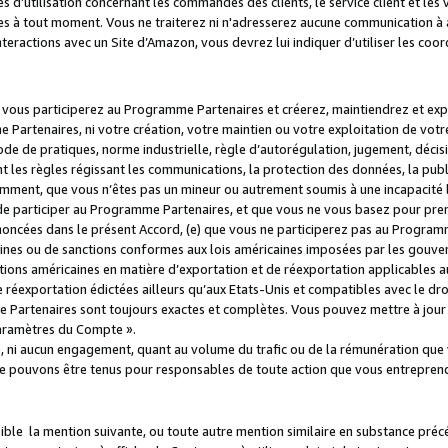
s d’utilisation concernant les commandes des clients, le service client et les
es à tout moment. Vous ne traiterez ni n'adresserez aucune communication à au
teractions avec un Site d’Amazon, vous devrez lui indiquer d’utiliser les coo
e vous participerez au Programme Partenaires et créerez, maintiendrez et ex
 Partenaires, ni votre création, votre maintien ou votre exploitation de votre
 code de pratiques, norme industrielle, règle d’autorégulation, jugement, déc
s règles régissant les communications, la protection des données, la public
amment, que vous n’êtes pas un mineur ou autrement soumis à une incapacité l
de participer au Programme Partenaires, et que vous ne vous basez pour pren
oncées dans le présent Accord, (e) que vous ne participerez pas au Programme
icaines ou de sanctions conformes aux lois américaines imposées par les gouv
ctions américaines en matière d’exportation et de réexportation applicables aux
e réexportation édictées ailleurs qu’aux Etats-Unis et compatibles avec le dr
artenaires sont toujours exactes et complètes. Vous pouvez mettre à jour 
 Paramètres du Compte ».
, ni aucun engagement, quant au volume du trafic ou de la rémunération qu
e pouvons être tenus pour responsables de toute action que vous entreprend
sible la mention suivante, ou toute autre mention similaire en substance pré