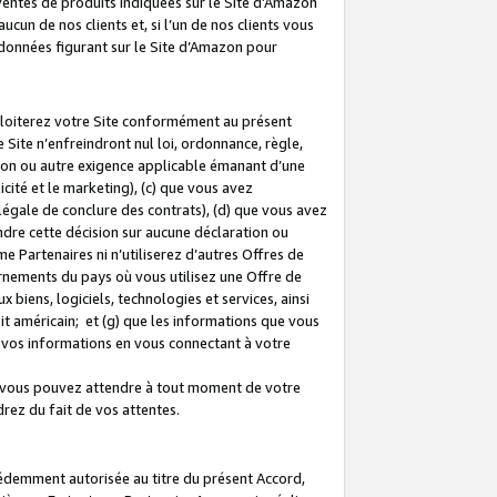
 ventes de produits indiquées sur le Site d’Amazon
cun de nos clients et, si l’un de nos clients vous
rdonnées figurant sur le Site d’Amazon pour
ploiterez votre Site conformément au présent
 Site n’enfreindront nul loi, ordonnance, règle,
ision ou autre exigence applicable émanant d’une
ité et le marketing), (c) que vous avez
égale de conclure des contrats), (d) que vous avez
dre cette décision sur aucune déclaration ou
 Partenaires ni n’utiliserez d’autres Offres de
ernements du pays où vous utilisez une Offre de
 biens, logiciels, technologies et services, ainsi
oit américain; et (g) que les informations que vous
vos informations en vous connectant à votre
e vous pouvez attendre à tout moment de votre
rez du fait de vos attentes.
cédemment autorisée au titre du présent Accord,