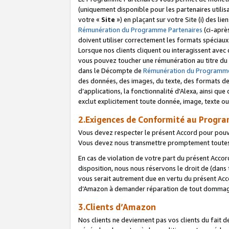
(uniquement disponible pour les partenaires utilis
votre «
Site
») en plaçant sur votre Site (i) des li
Rémunération du Programme Partenaires
(ci-aprè
doivent utiliser correctement les formats spéciaux
Lorsque nos clients cliquent ou interagissent avec
vous pouvez toucher une rémunération au titre du p
dans le Décompte de
Rémunération du Programme
des données, des images, du texte, des formats de 
d’applications, la fonctionnalité d'Alexa, ainsi q
exclut explicitement toute donnée, image, texte ou
2.Exigences de Conformité au Progr
Vous devez respecter le présent Accord pour pouv
Vous devez nous transmettre promptement toutes 
En cas de violation de votre part du présent Accor
disposition, nous nous réservons le droit de (dans
vous serait autrement due en vertu du présent Accor
d’Amazon à demander réparation de tout dommag
3.Clients d’Amazon
Nos clients ne deviennent pas vos clients du fait 