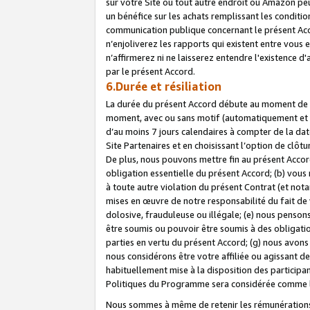
sur votre Site ou tout autre endroit où Amazon peut
un bénéfice sur les achats remplissant les conditio
communication publique concernant le présent Acco
n’enjoliverez les rapports qui existent entre vou
n’affirmerez ni ne laisserez entendre l'existence 
par le présent Accord.
6.Durée et résiliation
La durée du présent Accord débute au moment de vo
moment, avec ou sans motif (automatiquement et sans
d’au moins 7 jours calendaires à compter de la dat
Site Partenaires et en choisissant l’option de clô
De plus, nous pouvons mettre fin au présent Accord
obligation essentielle du présent Accord; (b) vous
à toute autre violation du présent Contrat (et no
mises en œuvre de notre responsabilité du fait de 
dolosive, frauduleuse ou illégale; (e) nous penso
être soumis ou pouvoir être soumis à des obligati
parties en vertu du présent Accord; (g) nous avon
nous considérons être votre affiliée ou agissant 
habituellement mise à la disposition des participants
Politiques du Programme sera considérée comme la 
Nous sommes à même de retenir les rémunérations 