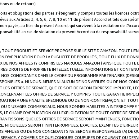
ations ou de retours).
droits et obligations des parties s’éteignent, y compris toutes les licences oc
révus aux Articles 3, 4, 5, 6, 7, 8, 10 et 11 du présent Accord et tels que sp
n payés, au titre du présent Accord, qui survivent à la résiliation de l’Accord
onsabilité en cas de violation du présent Accord ou de responsabilité survenu
, TOUT PRODUIT ET SERVICE PROPOSE SUR LE SITE D’AMAZON, TOUT LIEN
 D'APPLICATION POUR LA PUBLICITE DE PRODUITS, TOUT FLUX DE DONN
DE NOS AFFILIES (Y COMPRIS LES MARQUES AMAZON ) AINSI QUE TOUTE L
RES DROITS DE PROPRIETE INTELLECTUELLE, INFORMATIONS ET CONTENU
DE NOS CONCEDANTS DANS LE CADRE DU PROGRAMME PARTENAIRES (DESIG
E DISPONIBLES ». NI NOUS-MEMES NI AUCUN DE NOS AFFILIES OU DE NOS
LES OFFRES DE SERVICE, QUE CE SOIT DE FACON EXPRESSE, IMPLICITE, L
CERNANT LES OFFRES DE SERVICE, Y COMPRIS TOUTE GARANTIE IMPLICIT
QUATION A UNE FINALITE SPECIFIQUE OU DE NON-CONTREFAÇON, ET TOUTE
 OU D’USAGES COMMERCIAUX. NOUS SOMMES HABILITES A INTERROMPRE TO
S, LE CHAMP D’APPLICATION OU L’EXPLOITATION DE TOUTE OFFRE DE SER
ARANTISSONS QUE LES OFFRES DE SERVICE SERONT MAINTENUES, FONCTIO
ERE, NI QU’ELLES SERONT ININTERROMPUES, EXACTES, EXEMPTES D’ER
S AFFILIES OU DE NOS CONCEDANTS NE SERONS RESPONSABLES (A) DE QU
E SERVICE, Y COMPRIS DE QUELCONQUES COUPURES DE COURANT OU DEFAI