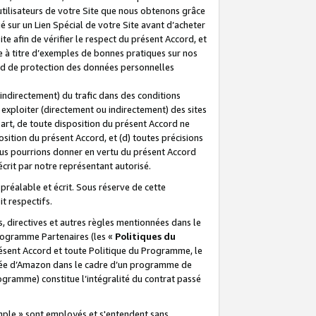
 utilisateurs de votre Site que nous obtenons grâce
é sur un Lien Spécial de votre Site avant d’acheter
te afin de vérifier le respect du présent Accord, et
te à titre d’exemples de bonnes pratiques sur nos
ord de protection des données personnelles
indirectement) du trafic dans des conditions
exploiter (directement ou indirectement) des sites
 part, de toute disposition du présent Accord ne
osition du présent Accord, et (d) toutes précisions
ous pourrions donner en vertu du présent Accord
écrit par notre représentant autorisé.
préalable et écrit. Sous réserve de cette
it respectifs.
s, directives et autres règles mentionnées dans le
programme Partenaires (les «
Politiques du
résent Accord et toute Politique du Programme, le
iliée d’Amazon dans le cadre d’un programme de
ogramme) constitue l’intégralité du contrat passé
xemple » sont employés et s'entendent sans