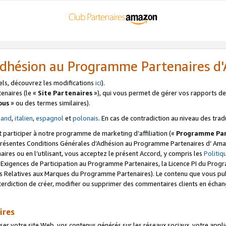
’Adhésion au Programme Partenaires 
els, découvrez les modifications
ici
).
enaires (le «
Site Partenaires
»), qui vous permet de gérer vos rapports de 
ous
» ou des termes similaires).
mand
,
italien
,
espagnol
et
polonais
. En cas de contradiction au niveau des trad
t participer à notre programme de marketing d’affiliation («
Programme Par
 présentes Conditions Générales d’Adhésion au Programme Partenaires d’ Ama
naires ou en l’utilisant, vous acceptez le présent Accord, y compris les
Politi
s Exigences de Participation au Programme Partenaires, la Licence PI du Pr
s Relatives aux Marques du Programme Partenaires). Le contenu que vous publ
erdiction de créer, modifier ou supprimer des commentaires clients en échan
ires
votre site Web, vos contenus générés sur les réseaux sociaux, votre applicati