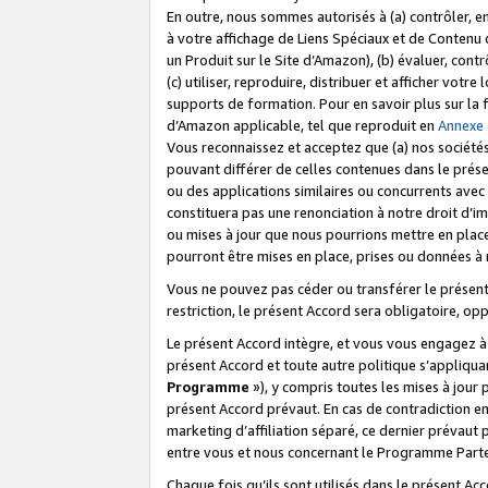
En outre, nous sommes autorisés à (a) contrôler, en
à votre affichage de Liens Spéciaux et de Contenu d
un Produit sur le Site d’Amazon), (b) évaluer, contr
(c) utiliser, reproduire, distribuer et afficher vo
supports de formation. Pour en savoir plus sur la
d’Amazon applicable, tel que reproduit en
Annexe
Vous reconnaissez et acceptez que (a) nos sociétés
pouvant différer de celles contenues dans le prése
ou des applications similaires ou concurrents avec 
constituera pas une renonciation à notre droit d’im
ou mises à jour que nous pourrions mettre en pla
pourront être mises en place, prises ou données à n
Vous ne pouvez pas céder ou transférer le présent 
restriction, le présent Accord sera obligatoire, op
Le présent Accord intègre, et vous vous engagez à r
présent Accord et toute autre politique s’appliqu
Programme
»), y compris toutes les mises à jour
présent Accord prévaut. En cas de contradiction e
marketing d’affiliation séparé, ce dernier prévaut
entre vous et nous concernant le Programme Partena
Chaque fois qu’ils sont utilisés dans le présent Ac