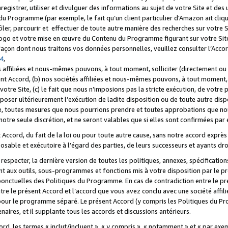
registrer, utiliser et divulguer des informations au sujet de votre Site et des
u Programme (par exemple, le fait qu’un client particulier d'Amazon ait cliqu
ôler, parcourir et effectuer de toute autre manière des recherches sur votre Si
tre logo et votre mise en œuvre du Contenu du Programme figurant sur votre Si
 façon dont nous traitons vos données personnelles, veuillez consulter l’Acc
 4
,
 affiliées et nous-mêmes pouvons, à tout moment, solliciter (directement ou 
nt Accord, (b) nos sociétés affiliées et nous-mêmes pouvons, à tout moment, 
votre Site, (c) le fait que nous n’imposions pas la stricte exécution, de votre
poser ultérieurement l’exécution de ladite disposition ou de toute autre disp
ce, toutes mesures que nous pourrions prendre et toutes approbations que n
otre seule discrétion, et ne seront valables que si elles sont confirmées par 
Accord, du fait de la loi ou pour toute autre cause, sans notre accord exprès 
posable et exécutoire à l’égard des parties, de leurs successeurs et ayants dro
especter, la dernière version de toutes les politiques, annexes, spécification
ant aux outils, sous-programmes et fonctions mis à votre disposition par le 
 ponctuelles des Politiques du Programme. En cas de contradiction entre le p
ntre le présent Accord et l’accord que vous avez conclu avec une société aff
 pour le programme séparé. Le présent Accord (y compris les Politiques du Pr
ires, et il supplante tous les accords et discussions antérieurs.
cord, les termes « inclut/incluent », « y compris », « notamment » et « par e