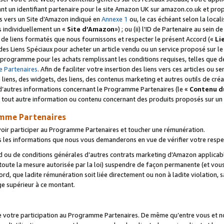
ant un identifiant partenaire pour le site Amazon UK sur amazon.co.uk et pro
ens vers un Site d’Amazon indiqué en
Annexe 1
ou, le cas échéant selon la local
s individuellement un «
Site d’Amazon
») ; ou (ii) l'ID de Partenaire au sein de
 de liens formatés que nous fournissons et respecter le présent Accord («
Li
 des Liens Spéciaux pour acheter un article vendu ou un service proposé sur l
rogramme pour les achats remplissant les conditions requises, telles que dét
 Partenaires
. Afin de faciliter votre insertion des liens vers ces articles ou
liens, des widgets, des liens, des contenus marketing et autres outils de cré
ue d’autres informations concernant le Programme Partenaires (le «
Contenu d
 tout autre information ou contenu concernant des produits proposés sur un s
amme Partenaires
oir participer au Programme Partenaires et toucher une rémunération.
les informations que nous vous demanderons en vue de vérifier votre respe
d ou de conditions générales d’autres contrats marketing d’Amazon applicable
 toute la mesure autorisée par la loi) suspendre de façon permanente (et vou
d, que ladite rémunération soit liée directement ou non à ladite violation, s
e supérieur à ce montant.
de votre participation au Programme Partenaires. De même qu’entre vous et nou