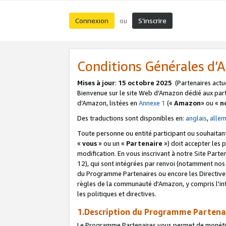
Connexion
S’inscrire
ou
Conditions Générales d
Mises à jour
:
15 octobre 2025
(Partenaires actu
Bienvenue sur le site Web d’Amazon dédié aux part
d’Amazon, listées en
Annexe 1
(«
Amazon
» ou «
n
Des traductions sont disponibles en:
anglais
,
alle
Toute personne ou entité participant ou souhaitan
«
vous
» ou un «
Partenaire
») doit accepter les
modification. En vous inscrivant à notre Site Parte
12), qui sont intégrées par renvoi (notamment no
du Programme Partenaires ou encore les Directive
règles de la communauté d'Amazon, y compris l'int
les politiques et directives.
1.Description du Programme Partena
Le Programme Partenaires vous permet de monétiser 