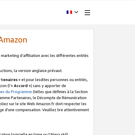
d'Amazon
marketing d’affiliation avec les différentes entités
uctions, la version anglaise prévaut.
tenaires
» et pour lesdites personnes ou entités,
zon (l’«
Accord
») sans y apporter de
ques du Programme
(telles que définies à la Section
ogramme Partenaires, le Décompte de Rémunération
iez sur le site Web Amazon.fr doit respecter les
ge d'une compensation. Veuillez lire attentivement
on logicielle en ligne ou l'Alexa skill