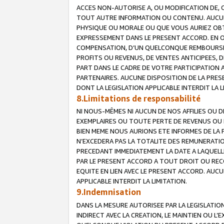
ACCES NON-AUTORISE A, OU MODIFICATION DE, 
TOUT AUTRE INFORMATION OU CONTENU. AUCUN
PHYSIQUE OU MORALE OU QUE VOUS AURIEZ OBT
EXPRESSEMENT DANS LE PRESENT ACCORD. EN 
COMPENSATION, D’UN QUELCONQUE REMBOURSE
PROFITS OU REVENUS, DE VENTES ANTICIPEES, 
PART DANS LE CADRE DE VOTRE PARTICIPATION
PARTENAIRES. AUCUNE DISPOSITION DE LA PRES
DONT LA LEGISLATION APPLICABLE INTERDIT LA L
8.Limitations de responsabilité
NI NOUS-MÊMES NI AUCUN DE NOS AFFILIES OU
EXEMPLAIRES OU TOUTE PERTE DE REVENUS OU 
BIEN MEME NOUS AURIONS ETE INFORMES DE LA 
N’EXCEDERA PAS LA TOTALITE DES REMUNERATI
PRECEDANT IMMEDIATEMENT LA DATE A LAQUELLE
PAR LE PRESENT ACCORD A TOUT DROIT OU REC
EQUITE EN LIEN AVEC LE PRESENT ACCORD. AUC
APPLICABLE INTERDIT LA LIMITATION.
9.Indemnisation
DANS LA MESURE AUTORISEE PAR LA LEGISLATI
INDIRECT AVEC LA CREATION, LE MAINTIEN OU L