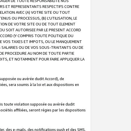
GAGER DE TOUTE RESPONSABILITE NOS
EURS ET REPRESENTANTS RESPECTIFS CONTRE
ELATION AVEC (A) VOTRE SITE OU TOUT
ENUS OU PROCESSUS, (B) L’UTILISATION, LE
ATION DE VOTRE SITE OU DE TOUT ELEMENT
E OU SOIT AUTORISEE PAR LE PRESENT ACCORD
ACCORD (Y COMPRIS TOUTE POLITIQUE DU
DE VOS TAXES ET IMPOTS, OU LE MANQUEMENT
OS SALARIES OU DE VOS SOUS-TRAITANTS OU DE
DE PROCEDURE AU NOM DE TOUTE PARTIE
OITS, ET NOTAMMENT POUR FAIRE APPLIQUER LA
 supposée ou avérée dudit Accord), de
ées, sera soumis à la loi et aux dispositions en
is toute violation supposée ou avérée dudit
iétés affiliées, seront régies par les dispositions
r, des e-mails, des notifications push et des SMS.