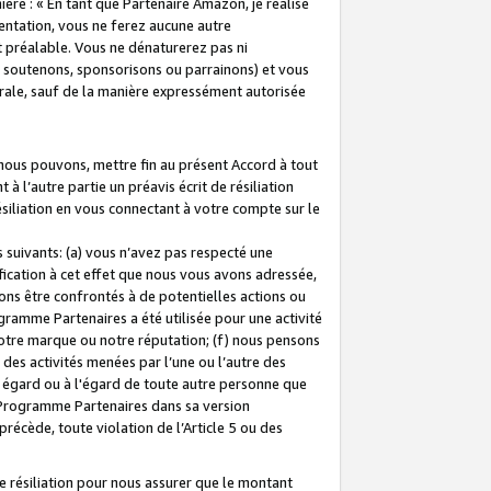
ière : « En tant que Partenaire Amazon, je réalise
mentation, vous ne ferez aucune autre
 préalable. Vous ne dénaturerez pas ni
s soutenons, sponsorisons ou parrainons) et vous
orale, sauf de la manière expressément autorisée
 nous pouvons, mettre fin au présent Accord à tout
à l’autre partie un préavis écrit de résiliation
ésiliation en vous connectant à votre compte sur le
 suivants: (a) vous n’avez pas respecté une
fication à cet effet que nous vous avons adressée,
ns être confrontés à de potentielles actions ou
gramme Partenaires a été utilisée pour une activité
notre marque ou notre réputation; (f) nous pensons
des activités menées par l’une ou l’autre des
 égard ou à l'égard de toute autre personne que
u Programme Partenaires dans sa version
 précède, toute violation de l’Article 5 ou des
 résiliation pour nous assurer que le montant