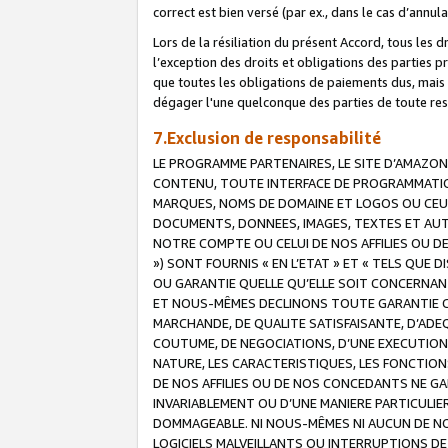
correct est bien versé (par ex., dans le cas d’annul
Lors de la résiliation du présent Accord, tous les 
l’exception des droits et obligations des parties p
que toutes les obligations de paiements dus, mais no
dégager l'une quelconque des parties de toute resp
7.Exclusion de responsabilité
LE PROGRAMME PARTENAIRES, LE SITE D’AMAZON
CONTENU, TOUTE INTERFACE DE PROGRAMMATION
MARQUES, NOMS DE DOMAINE ET LOGOS OU CEUX 
DOCUMENTS, DONNEES, IMAGES, TEXTES ET AUT
NOTRE COMPTE OU CELUI DE NOS AFFILIES OU 
») SONT FOURNIS « EN L’ETAT » ET « TELS QU
OU GARANTIE QUELLE QU’ELLE SOIT CONCERNANT 
ET NOUS-MÊMES DECLINONS TOUTE GARANTIE CON
MARCHANDE, DE QUALITE SATISFAISANTE, D’ADE
COUTUME, DE NEGOCIATIONS, D’UNE EXECUTION
NATURE, LES CARACTERISTIQUES, LES FONCTION
DE NOS AFFILIES OU DE NOS CONCEDANTS NE G
INVARIABLEMENT OU D’UNE MANIERE PARTICULI
DOMMAGEABLE. NI NOUS-MÊMES NI AUCUN DE NO
LOGICIELS MALVEILLANTS OU INTERRUPTIONS D