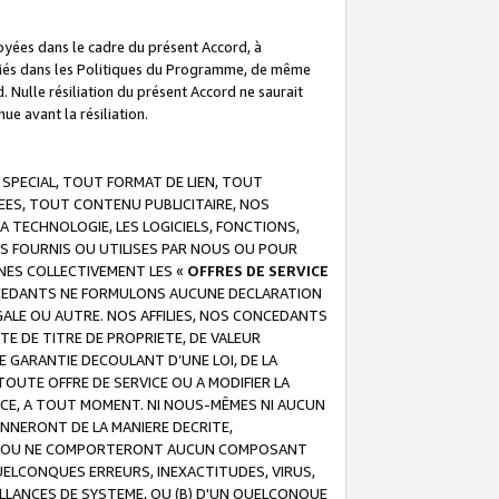
troyées dans le cadre du présent Accord, à
écifiés dans les Politiques du Programme, de même
. Nulle résiliation du présent Accord ne saurait
e avant la résiliation.
 SPECIAL, TOUT FORMAT DE LIEN, TOUT
EES, TOUT CONTENU PUBLICITAIRE, NOS
A TECHNOLOGIE, LES LOGICIELS, FONCTIONS,
S FOURNIS OU UTILISES PAR NOUS OU POUR
NES COLLECTIVEMENT LES «
OFFRES DE SERVICE
 CONCEDANTS NE FORMULONS AUCUNE DECLARATION
EGALE OU AUTRE. NOS AFFILIES, NOS CONCEDANTS
E DE TITRE DE PROPRIETE, DE VALEUR
 GARANTIE DECOULANT D’UNE LOI, DE LA
UTE OFFRE DE SERVICE OU A MODIFIER LA
VICE, A TOUT MOMENT. NI NOUS-MÊMES NI AUCUN
NNERONT DE LA MANIERE DECRITE,
REUR OU NE COMPORTERONT AUCUN COMPOSANT
ELCONQUES ERREURS, INEXACTITUDES, VIRUS,
LLANCES DE SYSTEME, OU (B) D'UN QUELCONQUE