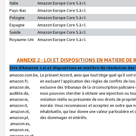
Italie
Amazon Europe Core S.à r.l.
Pays-Bas
Amazon Europe Core S.à r.l.
Pologne
Amazon Europe Core S.à r.l.
Espagne
Amazon Europe Core S.à r.l.
Suède
Amazon Europe Core S.à r.l.
Royaume-Uni
Amazon Europe Core S.à r.l.
ANNEXE 2 : LOI ET DISPOSITIONS EN MATIERE DE
Site d’Amazon
Loi et dispositions en matière de résolution des 
amazon.com.be,
Le présent Accord, ainsi que tout litige quel qu’il soi
amazon.fr,
en excluant l’application des règles de conflits de l
amazon.de,
exclusive des tribunaux de la circonscription judiciai
audible.de,
nous pouvons chercher à obtenir une injonction ou tou
amazon.ie,
violation réelle ou présumée de nos droits de proprié
amazon.it,
morale. Vous reconnaissez et acceptez en outre que n
amazon.nl,
inhabituelle, qui leur donne une valeur particulière 
amazon.pl,
des dommages et intérêts.
amazon.es,
amazon.se,
amazon.co.uk,