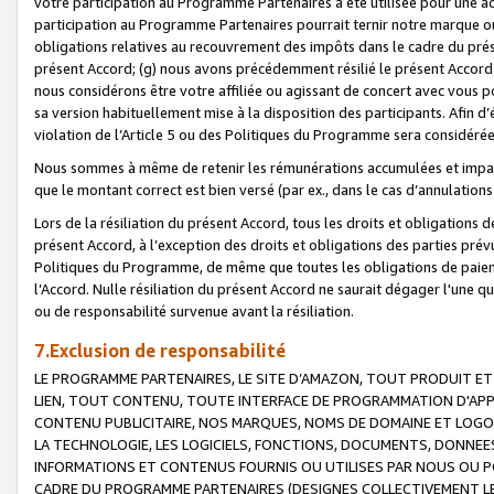
votre participation au Programme Partenaires a été utilisée pour une ac
participation au Programme Partenaires pourrait ternir notre marque ou
obligations relatives au recouvrement des impôts dans le cadre du prése
présent Accord; (g) nous avons précédemment résilié le présent Accord
nous considérons être votre affiliée ou agissant de concert avec vous 
sa version habituellement mise à la disposition des participants. Afin d’é
violation de l’Article 5 ou des Politiques du Programme sera considéré
Nous sommes à même de retenir les rémunérations accumulées et impayée
que le montant correct est bien versé (par ex., dans le cas d’annulations
Lors de la résiliation du présent Accord, tous les droits et obligations 
présent Accord, à l’exception des droits et obligations des parties prévus
Politiques du Programme, de même que toutes les obligations de paiement
l’Accord. Nulle résiliation du présent Accord ne saurait dégager l'une 
ou de responsabilité survenue avant la résiliation.
7.Exclusion de responsabilité
LE PROGRAMME PARTENAIRES, LE SITE D’AMAZON, TOUT PRODUIT ET 
LIEN, TOUT CONTENU, TOUTE INTERFACE DE PROGRAMMATION D'APP
CONTENU PUBLICITAIRE, NOS MARQUES, NOMS DE DOMAINE ET LOGOS
LA TECHNOLOGIE, LES LOGICIELS, FONCTIONS, DOCUMENTS, DONNEES
INFORMATIONS ET CONTENUS FOURNIS OU UTILISES PAR NOUS OU P
CADRE DU PROGRAMME PARTENAIRES (DESIGNES COLLECTIVEMENT LE