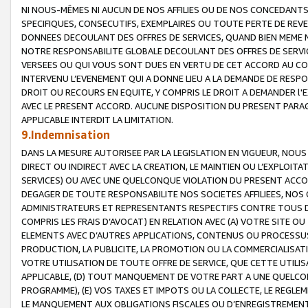
NI NOUS-MÊMES NI AUCUN DE NOS AFFILIES OU DE NOS CONCEDANT
SPECIFIQUES, CONSECUTIFS, EXEMPLAIRES OU TOUTE PERTE DE REVE
DONNEES DECOULANT DES OFFRES DE SERVICES, QUAND BIEN MEME N
NOTRE RESPONSABILITE GLOBALE DECOULANT DES OFFRES DE SERVI
VERSEES OU QUI VOUS SONT DUES EN VERTU DE CET ACCORD AU CO
INTERVENU L’EVENEMENT QUI A DONNE LIEU A LA DEMANDE DE RESP
DROIT OU RECOURS EN EQUITE, Y COMPRIS LE DROIT A DEMANDER l'
AVEC LE PRESENT ACCORD. AUCUNE DISPOSITION DU PRESENT PARAG
APPLICABLE INTERDIT LA LIMITATION.
9.Indemnisation
DANS LA MESURE AUTORISEE PAR LA LEGISLATION EN VIGUEUR, NO
DIRECT OU INDIRECT AVEC LA CREATION, LE MAINTIEN OU L’EXPLOIT
SERVICES) OU AVEC UNE QUELCONQUE VIOLATION DU PRESENT ACCO
DEGAGER DE TOUTE RESPONSABILITE NOS SOCIETES AFFILIEES, NOS 
ADMINISTRATEURS ET REPRESENTANTS RESPECTIFS CONTRE TOUS D
COMPRIS LES FRAIS D’AVOCAT) EN RELATION AVEC (A) VOTRE SITE O
ELEMENTS AVEC D’AUTRES APPLICATIONS, CONTENUS OU PROCESSUS, (
PRODUCTION, LA PUBLICITE, LA PROMOTION OU LA COMMERCIALISAT
VOTRE UTILISATION DE TOUTE OFFRE DE SERVICE, QUE CETTE UTILI
APPLICABLE, (D) TOUT MANQUEMENT DE VOTRE PART A UNE QUELCO
PROGRAMME), (E) VOS TAXES ET IMPOTS OU LA COLLECTE, LE REGLE
LE MANQUEMENT AUX OBLIGATIONS FISCALES OU D’ENREGISTREMENT 