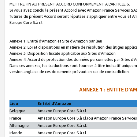
METTRE FIN AU PRESENT ACCORD CONFORMEMENT A L’ARTICLE 6.
Si vous avez conclu le présent Accord avec Amazon France Services SAS 
futures du présent Accord seront réputées s’appliquer entre vous et 
Europe Core S.à r.l.
Annexe 1 :Entité d’Amazon et Site d’Amazon par lieu
Annexe 2 :Loi et dispositions en matière de résolution des litiges appli
Annexe 3 :Disposition fiscale applicable aux Sites d’Amazon
Annexe 4 :Accord de protection des données personnelles par Sites d
Dans ces annexes, les traductions sont fournies à titre indicatif uniquem
version anglaise de ces documents prévaut en cas de contradiction.
ANNEXE 1 : ENTITE D’A
Lieu
Entité d’Amazon
Belgique
Amazon Europe Core S.à r.l.
France
Amazon Europe Core S.à r.l.(ou Amazon France Services 
Allemagne
Amazon Europe Core S.à r.l.
Irlande
Amazon Europe Core S.à r.l.