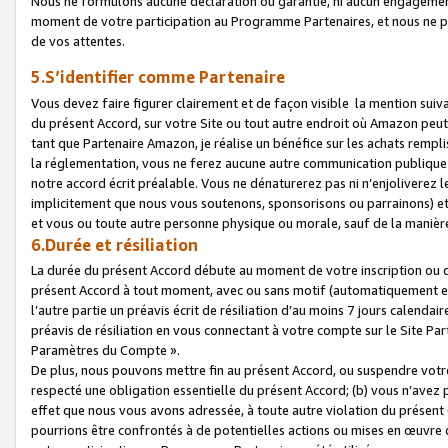
Nous ne formulons aucune déclaration ou garantie, ni aucun engagemen
moment de votre participation au Programme Partenaires, et nous ne p
de vos attentes.
5.S’identifier comme Partenaire
Vous devez faire figurer clairement et de façon visible la mention sui
du présent Accord, sur votre Site ou tout autre endroit où Amazon peut vo
tant que Partenaire Amazon, je réalise un bénéfice sur les achats remplis
la réglementation, vous ne ferez aucune autre communication publique
notre accord écrit préalable. Vous ne dénaturerez pas ni n’enjoliverez 
implicitement que nous vous soutenons, sponsorisons ou parrainons) et v
et vous ou toute autre personne physique ou morale, sauf de la manièr
6.Durée et résiliation
La durée du présent Accord débute au moment de votre inscription ou de
présent Accord à tout moment, avec ou sans motif (automatiquement et sa
l’autre partie un préavis écrit de résiliation d’au moins 7 jours calenda
préavis de résiliation en vous connectant à votre compte sur le Site Par
Paramètres du Compte ».
De plus, nous pouvons mettre fin au présent Accord, ou suspendre votre 
respecté une obligation essentielle du présent Accord; (b) vous n’avez p
effet que nous vous avons adressée, à toute autre violation du présen
pourrions être confrontés à de potentielles actions ou mises en œuvre 