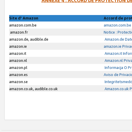
ANNEXE 4 : ACCORD DE PROTECTION 
Site d’ Amazon
Accord de pro
amazon.com.be
amazon.com.be 
amazon.fr
Notice : Protect
amazon.de, audible.de
Amazon.de Date
amazon.ie
amazon.ie Priva
amazon.it
Amazon.it Infor
amazon.nl
Amazon.nl Priva
amazon.pl
Informacja O P
amazon.es
Aviso de Privac
amazon.se
Integritetsmed
amazon.co.uk, audible.co.uk
Amazon.co.uk Pr