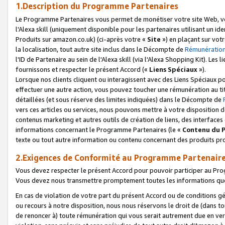
1.Description du Programme Partenaires
Le Programme Partenaires vous permet de monétiser votre site Web, vos 
l'Alexa skill (uniquement disponible pour les partenaires utilisant un 
Produits sur amazon.co.uk) (ci-après votre «
Site
») en plaçant sur votr
la localisation, tout autre site inclus dans le Décompte de
Rémunération
l'ID de Partenaire au sein de l'Alexa skill (via l'Alexa Shopping Kit). Le
fournissons et respecter le présent Accord («
Liens Spéciaux
»).
Lorsque nos clients cliquent ou interagissent avec des Liens Spéciaux p
effectuer une autre action, vous pouvez toucher une rémunération au ti
détaillées (et sous réserve des limites indiquées) dans le Décompte de
vers ces articles ou services, nous pouvons mettre à votre disposition d
contenus marketing et autres outils de création de liens, des interfaces
informations concernant le Programme Partenaires (le «
Contenu du 
texte ou tout autre information ou contenu concernant des produits prop
2.Exigences de Conformité au Programme Partenair
Vous devez respecter le présent Accord pour pouvoir participer au Pr
Vous devez nous transmettre promptement toutes les informations que
En cas de violation de votre part du présent Accord ou de conditions g
ou recours à notre disposition, nous nous réservons le droit de (dans 
de renoncer à) toute rémunération qui vous serait autrement due en ver