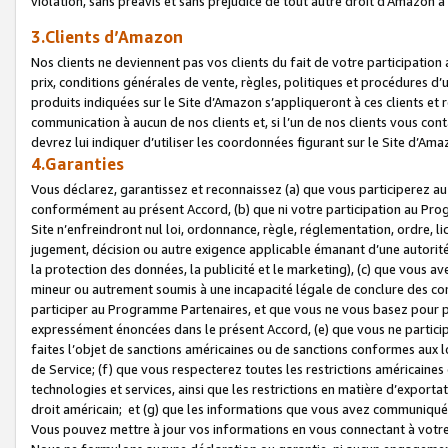
violation, sans préavis et sans préjudice de tout autre droit d’Amazo
3.Clients d’Amazon
Nos clients ne deviennent pas vos clients du fait de votre participati
prix, conditions générales de vente, règles, politiques et procédures d’u
produits indiquées sur le Site d’Amazon s’appliqueront à ces clients et
communication à aucun de nos clients et, si l’un de nos clients vous co
devrez lui indiquer d’utiliser les coordonnées figurant sur le Site d’Ama
4.Garanties
Vous déclarez, garantissez et reconnaissez (a) que vous participerez a
conformément au présent Accord, (b) que ni votre participation au Prog
Site n’enfreindront nul loi, ordonnance, règle, réglementation, ordre, li
jugement, décision ou autre exigence applicable émanant d’une autori
la protection des données, la publicité et le marketing), (c) que vous 
mineur ou autrement soumis à une incapacité légale de conclure des con
participer au Programme Partenaires, et que vous ne vous basez pour pr
expressément énoncées dans le présent Accord, (e) que vous ne particip
faites l’objet de sanctions américaines ou de sanctions conformes aux 
de Service; (f) que vous respecterez toutes les restrictions américaines
technologies et services, ainsi que les restrictions en matière d’exporta
droit américain; et (g) que les informations que vous avez communiqué
Vous pouvez mettre à jour vos informations en vous connectant à votre