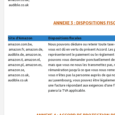
audible.co.uk
ANNEXE 3 : DISPOSITIONS FI
Site d’Amazon
Dispositions fiscales
amazon.com.be,
Nous pouvons déduire ou retenir toute taxe 
amazon.fr, amazon.de,
vous est dû en vertu du présent Accord. Les 
audible.de, amazon.ie,
représenteront le paiement ou le règlement 
amazon.it, amazon.nl,
pouvons vous demander ponctuellement des r
amazon.pl, amazon.es,
mais que vous ne nous les transmettez pas, n
amazon.se,
rémunération jusqu’à ce que vous nous reme
amazon.co.uk,
vous n’êtes pas la personne auprès de qui no
audible.co.uk
au Luxembourg, vous pouvez être légalement 
une facture répondant aux exigences d’une 
paiera la TVA applicable.