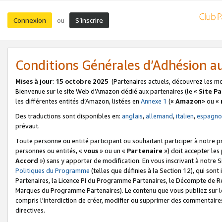
Connexion
S’inscrire
ou
Conditions Générales d’Adhésion 
Mises à jour
:
15 octobre 2025
(Partenaires actuels, découvrez les m
Bienvenue sur le site Web d’Amazon dédié aux partenaires (le «
Site P
les différentes entités d’Amazon, listées en
Annexe 1
(«
Amazon
» ou «
Des traductions sont disponibles en:
anglais
,
allemand
,
italien
,
espagno
prévaut.
Toute personne ou entité participant ou souhaitant participer à notre 
personnes ou entités, «
vous
» ou un «
Partenaire
») doit accepter le
Accord
») sans y apporter de modification. En vous inscrivant à notre Si
Politiques du Programme
(telles que définies à la Section 12), qui so
Partenaires, la Licence PI du Programme Partenaires, le Décompte de 
Marques du Programme Partenaires). Le contenu que vous publiez sur l
compris l'interdiction de créer, modifier ou supprimer des commentaires
directives.