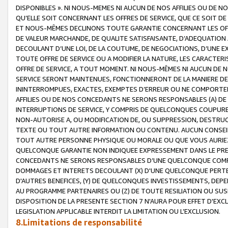
DISPONIBLES ». NI NOUS-MEMES NI AUCUN DE NOS AFFILIES OU D
QU’ELLE SOIT CONCERNANT LES OFFRES DE SERVICE, QUE CE SOIT DE
ET NOUS-MÊMES DECLINONS TOUTE GARANTIE CONCERNANT LES OFFRE
DE VALEUR MARCHANDE, DE QUALITE SATISFAISANTE, D’ADEQUATION
DECOULANT D’UNE LOI, DE LA COUTUME, DE NEGOCIATIONS, D’UNE
TOUTE OFFRE DE SERVICE OU A MODIFIER LA NATURE, LES CARACTERI
OFFRE DE SERVICE, A TOUT MOMENT. NI NOUS-MÊMES NI AUCUN DE 
SERVICE SERONT MAINTENUES, FONCTIONNERONT DE LA MANIERE DECR
ININTERROMPUES, EXACTES, EXEMPTES D’ERREUR OU NE COMPORT
AFFILIES OU DE NOS CONCEDANTS NE SERONS RESPONSABLES (A) DE
INTERRUPTIONS DE SERVICE, Y COMPRIS DE QUELCONQUES COUPURE
NON-AUTORISE A, OU MODIFICATION DE, OU SUPPRESSION, DESTRUC
TEXTE OU TOUT AUTRE INFORMATION OU CONTENU. AUCUN CONSEIL 
TOUT AUTRE PERSONNE PHYSIQUE OU MORALE OU QUE VOUS AURIEZ 
QUELCONQUE GARANTIE NON INDIQUEE EXPRESSEMENT DANS LE PRES
CONCEDANTS NE SERONS RESPONSABLES D’UNE QUELCONQUE COM
DOMMAGES ET INTERETS DECOULANT (X) D'UNE QUELCONQUE PERTE D
D'AUTRES BENEFICES, (Y) DE QUELCONQUES INVESTISSEMENTS, DEP
AU PROGRAMME PARTENAIRES OU (Z) DE TOUTE RESILIATION OU SU
DISPOSITION DE LA PRESENTE SECTION 7 N'AURA POUR EFFET D'EXC
LEGISLATION APPLICABLE INTERDIT LA LIMITATION OU L’EXCLUSION.
8.Limitations de responsabilité