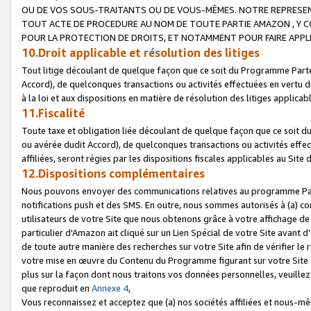
OU DE VOS SOUS-TRAITANTS OU DE VOUS-MÊMES. NOTRE REPRES
TOUT ACTE DE PROCEDURE AU NOM DE TOUTE PARTIE AMAZON , Y CO
POUR LA PROTECTION DE DROITS, ET NOTAMMENT POUR FAIRE APPL
10.Droit applicable et résolution des litiges
Tout litige découlant de quelque façon que ce soit du Programme Parte
Accord), de quelconques transactions ou activités effectuées en vertu d
à la loi et aux dispositions en matière de résolution des litiges applic
11.Fiscalité
Toute taxe et obligation liée découlant de quelque façon que ce soit 
ou avérée dudit Accord), de quelconques transactions ou activités effe
affiliées, seront régies par les dispositions fiscales applicables au Si
12.Dispositions complémentaires
Nous pouvons envoyer des communications relatives au programme Parten
notifications push et des SMS. En outre, nous sommes autorisés à (a) cont
utilisateurs de votre Site que nous obtenons grâce à votre affichage de
particulier d'Amazon ait cliqué sur un Lien Spécial de votre Site avant d
de toute autre manière des recherches sur votre Site afin de vérifier le re
votre mise en œuvre du Contenu du Programme figurant sur votre Site à
plus sur la façon dont nous traitons vos données personnelles, veuille
que reproduit en
Annexe 4
,
Vous reconnaissez et acceptez que (a) nos sociétés affiliées et nous-m