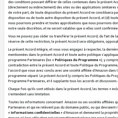
des conditions pouvant différer de celles contenues dans le présent Ac
(directement ou indirectement) des sites ou des applications similaires o
de votre part, de toute disposition du présent Accord ne constituera pa
disposition ou de toute autre disposition du présent Accord, et (d) tou
nous pourrions prendre et toutes approbations que nous pourrions donn
notre seule discrétion, et ne seront valables que si elles sont confirmée
Vous ne pouvez pas céder ou transférer le présent Accord, du fait de la 
réserve de cette restriction, le présent Accord sera obligatoire, opposab
Le présent Accord intègre, et vous vous engagez à respecter, la dernière 
mentionnées dans le présent Accord et toute autre politique s’appliqua
programme Partenaires (les «
Politiques du Programme
»), y compri
contradiction entre le présent Accord et toute Politique du Programme, 
l’accord que vous avez conclu avec une société affiliée d’Amazon dans 
programme séparé. Le présent Accord (y compris les Politiques du Progr
Programme Partenaires, et il supplante tous les accords et discussions 
Chaque fois qu’ils sont utilisés dans le présent Accord, les termes « in
s'entendent sans limitation.
Toutes les informations concernant Amazon ou ses sociétés affiliées 
Partenaires et qui ne relèvent pas du domaine public, ou qui devraient
«
Informations confidentielles
» d’Amazon et demeurent la propriété 
mesure où leur utilisation est raisonnablement nécessaire pour l'appli