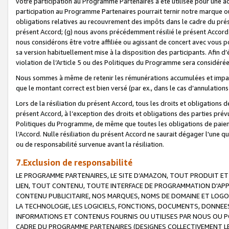
votre participation au Programme Partenaires a été utilisée pour une ac
participation au Programme Partenaires pourrait ternir notre marque ou
obligations relatives au recouvrement des impôts dans le cadre du prése
présent Accord; (g) nous avons précédemment résilié le présent Accord
nous considérons être votre affiliée ou agissant de concert avec vous 
sa version habituellement mise à la disposition des participants. Afin d’é
violation de l’Article 5 ou des Politiques du Programme sera considéré
Nous sommes à même de retenir les rémunérations accumulées et impayée
que le montant correct est bien versé (par ex., dans le cas d’annulations
Lors de la résiliation du présent Accord, tous les droits et obligations 
présent Accord, à l’exception des droits et obligations des parties prévus
Politiques du Programme, de même que toutes les obligations de paiement
l’Accord. Nulle résiliation du présent Accord ne saurait dégager l'une 
ou de responsabilité survenue avant la résiliation.
7.Exclusion de responsabilité
LE PROGRAMME PARTENAIRES, LE SITE D’AMAZON, TOUT PRODUIT ET 
LIEN, TOUT CONTENU, TOUTE INTERFACE DE PROGRAMMATION D'APP
CONTENU PUBLICITAIRE, NOS MARQUES, NOMS DE DOMAINE ET LOGOS
LA TECHNOLOGIE, LES LOGICIELS, FONCTIONS, DOCUMENTS, DONNEES
INFORMATIONS ET CONTENUS FOURNIS OU UTILISES PAR NOUS OU P
CADRE DU PROGRAMME PARTENAIRES (DESIGNES COLLECTIVEMENT LE