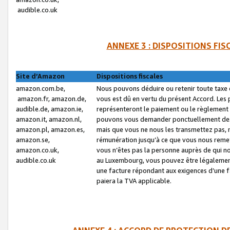
audible.co.uk
ANNEXE 3 : DISPOSITIONS FI
Site d’Amazon
Dispositions fiscales
amazon.com.be,
Nous pouvons déduire ou retenir toute taxe 
amazon.fr, amazon.de,
vous est dû en vertu du présent Accord. Les 
audible.de, amazon.ie,
représenteront le paiement ou le règlement 
amazon.it, amazon.nl,
pouvons vous demander ponctuellement des r
amazon.pl, amazon.es,
mais que vous ne nous les transmettez pas, n
amazon.se,
rémunération jusqu’à ce que vous nous reme
amazon.co.uk,
vous n’êtes pas la personne auprès de qui no
audible.co.uk
au Luxembourg, vous pouvez être légalement 
une facture répondant aux exigences d’une 
paiera la TVA applicable.