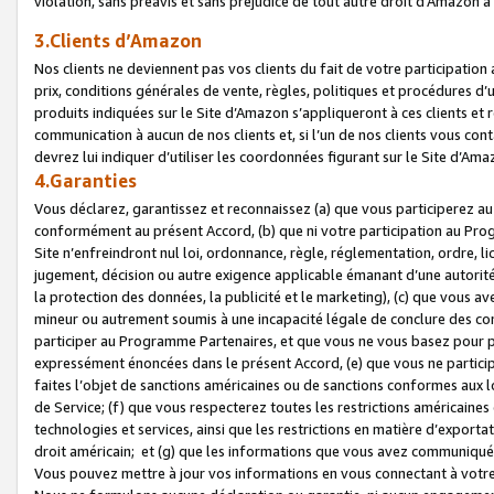
violation, sans préavis et sans préjudice de tout autre droit d’Amazo
3.Clients d’Amazon
Nos clients ne deviennent pas vos clients du fait de votre participati
prix, conditions générales de vente, règles, politiques et procédures d’u
produits indiquées sur le Site d’Amazon s’appliqueront à ces clients et
communication à aucun de nos clients et, si l’un de nos clients vous co
devrez lui indiquer d’utiliser les coordonnées figurant sur le Site d’Ama
4.Garanties
Vous déclarez, garantissez et reconnaissez (a) que vous participerez a
conformément au présent Accord, (b) que ni votre participation au Prog
Site n’enfreindront nul loi, ordonnance, règle, réglementation, ordre, li
jugement, décision ou autre exigence applicable émanant d’une autori
la protection des données, la publicité et le marketing), (c) que vous 
mineur ou autrement soumis à une incapacité légale de conclure des con
participer au Programme Partenaires, et que vous ne vous basez pour pr
expressément énoncées dans le présent Accord, (e) que vous ne particip
faites l’objet de sanctions américaines ou de sanctions conformes aux 
de Service; (f) que vous respecterez toutes les restrictions américaines
technologies et services, ainsi que les restrictions en matière d’exporta
droit américain; et (g) que les informations que vous avez communiqué
Vous pouvez mettre à jour vos informations en vous connectant à votre