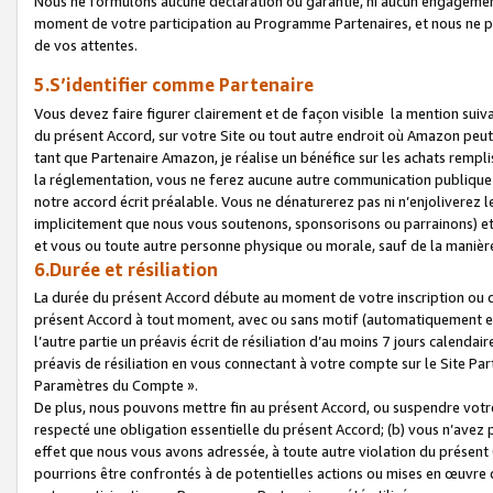
Nous ne formulons aucune déclaration ou garantie, ni aucun engagemen
moment de votre participation au Programme Partenaires, et nous ne p
de vos attentes.
5.S’identifier comme Partenaire
Vous devez faire figurer clairement et de façon visible la mention sui
du présent Accord, sur votre Site ou tout autre endroit où Amazon peut vo
tant que Partenaire Amazon, je réalise un bénéfice sur les achats remplis
la réglementation, vous ne ferez aucune autre communication publique
notre accord écrit préalable. Vous ne dénaturerez pas ni n’enjoliverez 
implicitement que nous vous soutenons, sponsorisons ou parrainons) et v
et vous ou toute autre personne physique ou morale, sauf de la manièr
6.Durée et résiliation
La durée du présent Accord débute au moment de votre inscription ou de
présent Accord à tout moment, avec ou sans motif (automatiquement et sa
l’autre partie un préavis écrit de résiliation d’au moins 7 jours calenda
préavis de résiliation en vous connectant à votre compte sur le Site Par
Paramètres du Compte ».
De plus, nous pouvons mettre fin au présent Accord, ou suspendre votre 
respecté une obligation essentielle du présent Accord; (b) vous n’avez p
effet que nous vous avons adressée, à toute autre violation du présen
pourrions être confrontés à de potentielles actions ou mises en œuvre 