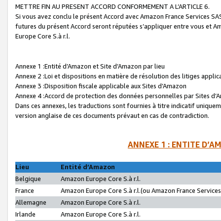
METTRE FIN AU PRESENT ACCORD CONFORMEMENT A L’ARTICLE 6.
Si vous avez conclu le présent Accord avec Amazon France Services SAS 
futures du présent Accord seront réputées s’appliquer entre vous et 
Europe Core S.à r.l.
Annexe 1 :Entité d’Amazon et Site d’Amazon par lieu
Annexe 2 :Loi et dispositions en matière de résolution des litiges appli
Annexe 3 :Disposition fiscale applicable aux Sites d’Amazon
Annexe 4 :Accord de protection des données personnelles par Sites d
Dans ces annexes, les traductions sont fournies à titre indicatif uniquem
version anglaise de ces documents prévaut en cas de contradiction.
ANNEXE 1 : ENTITE D’A
Lieu
Entité d’Amazon
Belgique
Amazon Europe Core S.à r.l.
France
Amazon Europe Core S.à r.l.(ou Amazon France Services 
Allemagne
Amazon Europe Core S.à r.l.
Irlande
Amazon Europe Core S.à r.l.