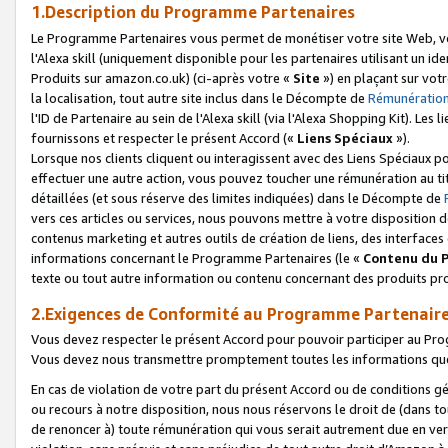
1.Description du Programme Partenaires
Le Programme Partenaires vous permet de monétiser votre site Web, vos 
l'Alexa skill (uniquement disponible pour les partenaires utilisant un 
Produits sur amazon.co.uk) (ci-après votre «
Site
») en plaçant sur votr
la localisation, tout autre site inclus dans le Décompte de
Rémunération
l'ID de Partenaire au sein de l'Alexa skill (via l'Alexa Shopping Kit). Le
fournissons et respecter le présent Accord («
Liens Spéciaux
»).
Lorsque nos clients cliquent ou interagissent avec des Liens Spéciaux p
effectuer une autre action, vous pouvez toucher une rémunération au ti
détaillées (et sous réserve des limites indiquées) dans le Décompte de
vers ces articles ou services, nous pouvons mettre à votre disposition d
contenus marketing et autres outils de création de liens, des interfaces
informations concernant le Programme Partenaires (le «
Contenu du 
texte ou tout autre information ou contenu concernant des produits prop
2.Exigences de Conformité au Programme Partenair
Vous devez respecter le présent Accord pour pouvoir participer au Pr
Vous devez nous transmettre promptement toutes les informations que
En cas de violation de votre part du présent Accord ou de conditions g
ou recours à notre disposition, nous nous réservons le droit de (dans 
de renoncer à) toute rémunération qui vous serait autrement due en ver