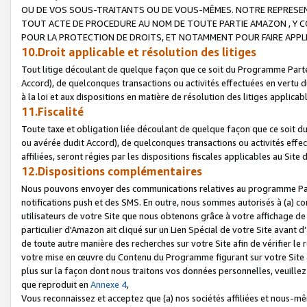
OU DE VOS SOUS-TRAITANTS OU DE VOUS-MÊMES. NOTRE REPRES
TOUT ACTE DE PROCEDURE AU NOM DE TOUTE PARTIE AMAZON , Y CO
POUR LA PROTECTION DE DROITS, ET NOTAMMENT POUR FAIRE APPL
10.Droit applicable et résolution des litiges
Tout litige découlant de quelque façon que ce soit du Programme Parte
Accord), de quelconques transactions ou activités effectuées en vertu d
à la loi et aux dispositions en matière de résolution des litiges applic
11.Fiscalité
Toute taxe et obligation liée découlant de quelque façon que ce soit 
ou avérée dudit Accord), de quelconques transactions ou activités effe
affiliées, seront régies par les dispositions fiscales applicables au Si
12.Dispositions complémentaires
Nous pouvons envoyer des communications relatives au programme Parten
notifications push et des SMS. En outre, nous sommes autorisés à (a) cont
utilisateurs de votre Site que nous obtenons grâce à votre affichage de
particulier d'Amazon ait cliqué sur un Lien Spécial de votre Site avant d
de toute autre manière des recherches sur votre Site afin de vérifier le re
votre mise en œuvre du Contenu du Programme figurant sur votre Site à
plus sur la façon dont nous traitons vos données personnelles, veuille
que reproduit en
Annexe 4
,
Vous reconnaissez et acceptez que (a) nos sociétés affiliées et nous-m