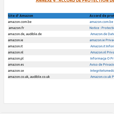
ANNEXE 4 : ACCORD DE PROTECTION 
Site d’ Amazon
Accord de pro
amazon.com.be
amazon.com.be 
amazon.fr
Notice : Protect
amazon.de, audible.de
Amazon.de Date
amazon.ie
amazon.ie Priva
amazon.it
Amazon.it Infor
amazon.nl
Amazon.nl Priva
amazon.pl
Informacja O P
amazon.es
Aviso de Privac
amazon.se
Integritetsmed
amazon.co.uk, audible.co.uk
Amazon.co.uk Pr