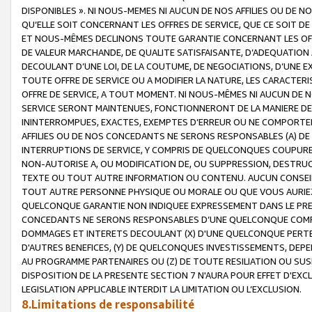
DISPONIBLES ». NI NOUS-MEMES NI AUCUN DE NOS AFFILIES OU D
QU’ELLE SOIT CONCERNANT LES OFFRES DE SERVICE, QUE CE SOIT DE
ET NOUS-MÊMES DECLINONS TOUTE GARANTIE CONCERNANT LES OFFRE
DE VALEUR MARCHANDE, DE QUALITE SATISFAISANTE, D’ADEQUATION
DECOULANT D’UNE LOI, DE LA COUTUME, DE NEGOCIATIONS, D’UNE
TOUTE OFFRE DE SERVICE OU A MODIFIER LA NATURE, LES CARACTERI
OFFRE DE SERVICE, A TOUT MOMENT. NI NOUS-MÊMES NI AUCUN DE 
SERVICE SERONT MAINTENUES, FONCTIONNERONT DE LA MANIERE DECR
ININTERROMPUES, EXACTES, EXEMPTES D’ERREUR OU NE COMPORT
AFFILIES OU DE NOS CONCEDANTS NE SERONS RESPONSABLES (A) DE
INTERRUPTIONS DE SERVICE, Y COMPRIS DE QUELCONQUES COUPURE
NON-AUTORISE A, OU MODIFICATION DE, OU SUPPRESSION, DESTRUC
TEXTE OU TOUT AUTRE INFORMATION OU CONTENU. AUCUN CONSEIL 
TOUT AUTRE PERSONNE PHYSIQUE OU MORALE OU QUE VOUS AURIEZ 
QUELCONQUE GARANTIE NON INDIQUEE EXPRESSEMENT DANS LE PRES
CONCEDANTS NE SERONS RESPONSABLES D’UNE QUELCONQUE COM
DOMMAGES ET INTERETS DECOULANT (X) D'UNE QUELCONQUE PERTE D
D'AUTRES BENEFICES, (Y) DE QUELCONQUES INVESTISSEMENTS, DEP
AU PROGRAMME PARTENAIRES OU (Z) DE TOUTE RESILIATION OU SU
DISPOSITION DE LA PRESENTE SECTION 7 N'AURA POUR EFFET D'EXC
LEGISLATION APPLICABLE INTERDIT LA LIMITATION OU L’EXCLUSION.
8.Limitations de responsabilité