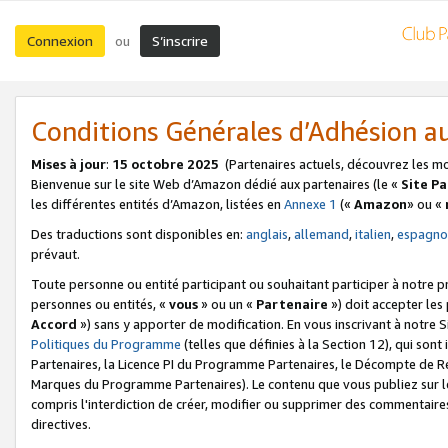
Connexion
S’inscrire
ou
Conditions Générales d’Adhésion 
Mises à jour
:
15 octobre 2025
(Partenaires actuels, découvrez les m
Bienvenue sur le site Web d’Amazon dédié aux partenaires (le «
Site P
les différentes entités d’Amazon, listées en
Annexe 1
(«
Amazon
» ou «
Des traductions sont disponibles en:
anglais
,
allemand
,
italien
,
espagno
prévaut.
Toute personne ou entité participant ou souhaitant participer à notre 
personnes ou entités, «
vous
» ou un «
Partenaire
») doit accepter le
Accord
») sans y apporter de modification. En vous inscrivant à notre Si
Politiques du Programme
(telles que définies à la Section 12), qui so
Partenaires, la Licence PI du Programme Partenaires, le Décompte de 
Marques du Programme Partenaires). Le contenu que vous publiez sur l
compris l'interdiction de créer, modifier ou supprimer des commentaires
directives.