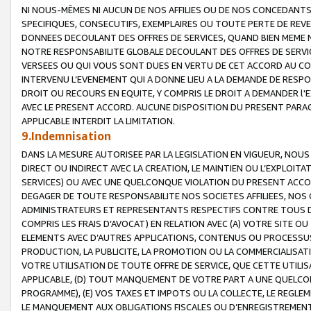
NI NOUS-MÊMES NI AUCUN DE NOS AFFILIES OU DE NOS CONCEDANT
SPECIFIQUES, CONSECUTIFS, EXEMPLAIRES OU TOUTE PERTE DE REVE
DONNEES DECOULANT DES OFFRES DE SERVICES, QUAND BIEN MEME N
NOTRE RESPONSABILITE GLOBALE DECOULANT DES OFFRES DE SERVI
VERSEES OU QUI VOUS SONT DUES EN VERTU DE CET ACCORD AU CO
INTERVENU L’EVENEMENT QUI A DONNE LIEU A LA DEMANDE DE RESP
DROIT OU RECOURS EN EQUITE, Y COMPRIS LE DROIT A DEMANDER l'
AVEC LE PRESENT ACCORD. AUCUNE DISPOSITION DU PRESENT PARAG
APPLICABLE INTERDIT LA LIMITATION.
9.Indemnisation
DANS LA MESURE AUTORISEE PAR LA LEGISLATION EN VIGUEUR, NO
DIRECT OU INDIRECT AVEC LA CREATION, LE MAINTIEN OU L’EXPLOIT
SERVICES) OU AVEC UNE QUELCONQUE VIOLATION DU PRESENT ACCO
DEGAGER DE TOUTE RESPONSABILITE NOS SOCIETES AFFILIEES, NOS 
ADMINISTRATEURS ET REPRESENTANTS RESPECTIFS CONTRE TOUS D
COMPRIS LES FRAIS D’AVOCAT) EN RELATION AVEC (A) VOTRE SITE O
ELEMENTS AVEC D’AUTRES APPLICATIONS, CONTENUS OU PROCESSUS, (
PRODUCTION, LA PUBLICITE, LA PROMOTION OU LA COMMERCIALISAT
VOTRE UTILISATION DE TOUTE OFFRE DE SERVICE, QUE CETTE UTILI
APPLICABLE, (D) TOUT MANQUEMENT DE VOTRE PART A UNE QUELCO
PROGRAMME), (E) VOS TAXES ET IMPOTS OU LA COLLECTE, LE REGLE
LE MANQUEMENT AUX OBLIGATIONS FISCALES OU D’ENREGISTREMENT 