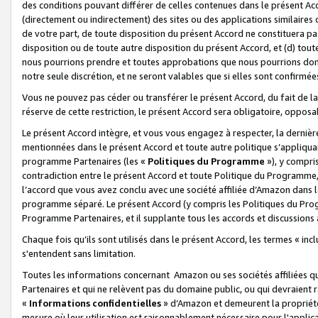
des conditions pouvant différer de celles contenues dans le présent Ac
(directement ou indirectement) des sites ou des applications similaires o
de votre part, de toute disposition du présent Accord ne constituera pa
disposition ou de toute autre disposition du présent Accord, et (d) tou
nous pourrions prendre et toutes approbations que nous pourrions donn
notre seule discrétion, et ne seront valables que si elles sont confirmée
Vous ne pouvez pas céder ou transférer le présent Accord, du fait de la 
réserve de cette restriction, le présent Accord sera obligatoire, opposab
Le présent Accord intègre, et vous vous engagez à respecter, la dernière 
mentionnées dans le présent Accord et toute autre politique s’appliqua
programme Partenaires (les «
Politiques du Programme
»), y compri
contradiction entre le présent Accord et toute Politique du Programme, 
l’accord que vous avez conclu avec une société affiliée d’Amazon dans 
programme séparé. Le présent Accord (y compris les Politiques du Progr
Programme Partenaires, et il supplante tous les accords et discussions 
Chaque fois qu’ils sont utilisés dans le présent Accord, les termes « in
s'entendent sans limitation.
Toutes les informations concernant Amazon ou ses sociétés affiliées 
Partenaires et qui ne relèvent pas du domaine public, ou qui devraient
«
Informations confidentielles
» d’Amazon et demeurent la propriété 
mesure où leur utilisation est raisonnablement nécessaire pour l'appli