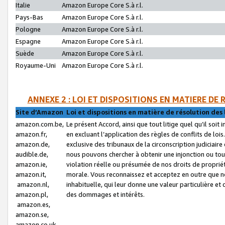
Italie
Amazon Europe Core S.à r.l.
Pays-Bas
Amazon Europe Core S.à r.l.
Pologne
Amazon Europe Core S.à r.l.
Espagne
Amazon Europe Core S.à r.l.
Suède
Amazon Europe Core S.à r.l.
Royaume-Uni
Amazon Europe Core S.à r.l.
ANNEXE 2 : LOI ET DISPOSITIONS EN MATIERE DE
Site d’Amazon
Loi et dispositions en matière de résolution des 
amazon.com.be,
Le présent Accord, ainsi que tout litige quel qu’il soi
amazon.fr,
en excluant l’application des règles de conflits de l
amazon.de,
exclusive des tribunaux de la circonscription judiciai
audible.de,
nous pouvons chercher à obtenir une injonction ou tou
amazon.ie,
violation réelle ou présumée de nos droits de proprié
amazon.it,
morale. Vous reconnaissez et acceptez en outre que n
amazon.nl,
inhabituelle, qui leur donne une valeur particulière 
amazon.pl,
des dommages et intérêts.
amazon.es,
amazon.se,
amazon.co.uk,