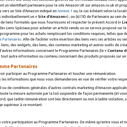
ant un identifiant partenaire pour le site Amazon UK sur amazon.co.uk et pro
ens vers un Site d’Amazon indiqué en
Annexe 1
ou, le cas échéant selon la local
s individuellement un «
Site d’Amazon
») ; ou (ii) l'ID de Partenaire au sein de
 de liens formatés que nous fournissons et respecter le présent Accord («
Li
 des Liens Spéciaux pour acheter un article vendu ou un service proposé sur l
rogramme pour les achats remplissant les conditions requises, telles que dét
 Partenaires
. Afin de faciliter votre insertion des liens vers ces articles ou
liens, des widgets, des liens, des contenus marketing et autres outils de cré
ue d’autres informations concernant le Programme Partenaires (le «
Contenu d
 tout autre information ou contenu concernant des produits proposés sur un s
amme Partenaires
oir participer au Programme Partenaires et toucher une rémunération.
les informations que nous vous demanderons en vue de vérifier votre respe
d ou de conditions générales d’autres contrats marketing d’Amazon applicable
 toute la mesure autorisée par la loi) suspendre de façon permanente (et vou
d, que ladite rémunération soit liée directement ou non à ladite violation, s
e supérieur à ce montant.
de votre participation au Programme Partenaires. De même qu’entre vous et nou