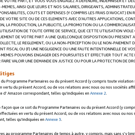
 VOTRE PART, ET VOUS VOUS ENGAGEZ A DEFENDRE, INDEMNISER ET DE
-MEMES, AINSI QUE LEURS ET NOS SALARIES, DIRIGEANTS, ADMINISTRAT
NSABILITES, COUTS ET DEPENSES (Y COMPRIS LES FRAIS D’AVOCAT) EN R
 DE VOTRE SITE OU DE CES ELEMENTS AVEC D’AUTRES APPLICATIONS, CONT
ON, LA PRODUCTION, LA PUBLICITE, LA PROMOTION OU LA COMMERCIALIS
UTILISATION DE TOUTE OFFRE DE SERVICE, QUE CETTE UTILISATION VIOL
NQUEMENT DE VOTRE PART A UNE QUELCONQUE DISPOSITION DU PRESENT 
COLLECTE, LE REGLEMENT, OU LA NON-PERCEPTION OU LE NON-PAIEMENT 
NT FISCAL OU (F) UNE NEGLIGENCE OU UNE FAUTE INTENTIONNELLE DE V
MEMES POUVONS ENGAGER DES POURSUITES ET EFFECTUER TOUT ACTE 
 FAIRE VALOIR UNE DEMANDE EN JUSTICE OU POUR LA PROTECTION DE DR
litiges
t du Programme Partenaires ou du présent Accord (y compris toute violation
 vertu du présent Accord, ou de vos relations avec nous ou nos sociétés affili
ite d’ Amazon correspondant, telles qu'indiquées en
Annexe 2
.
e façon que ce soit du Programme Partenaires ou du présent Accord (y compr
ffectuées en vertu du présent Accord, ou de vos relations avec nous ou nos soc
nt, telles qu'indiquées en
Annexe 3
.
 au programme Partenaires de temps à autre, y compris, mais sans s'y limite