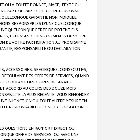
TE OU A TOUTE DONNEE, IMAGE, TEXTE OU
OTRE PART OU PAR TOUT AUTRE PERSONNE
NE QUELCONQUE GARANTIE NON INDIQUEE
 SERONS RESPONSABLES D’UNE QUELCONQUE
UNE QUELCONQUE PERTE DE POTENTIELS
EMENTS, DEPENSES OU ENGAGEMENTS DE VOTRE
ION DE VOTRE PARTICIPATION AU PROGRAMME
ARANTIE, RESPONSABILITE OU DECLARATION
, ACCESSOIRES, SPECIFIQUES, CONSECUTIFS,
S DECOULANT DES OFFRES DE SERVICES, QUAND
LE DECOULANT DES OFFRES DE SERVICE
 CET ACCORD AU COURS DES DOUZE MOIS
ONSABILITE LA PLUS RECENTE. VOUS RENONCEZ
, UNE INJONCTION OU TOUT AUTRE MESURE EN
OUTE RESPONSABILITE DONT LA LEGISLATION
LES QUESTIONS EN RAPPORT DIRECT OU
LCONQUE OFFRE DE SERVICES) OU AVEC UNE