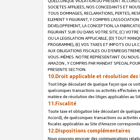
QUELCONQUE VIOLATION DU PRESENT ACCORD DE
SOCIETES AFFILIEES, NOS CONCEDANTS ET NOUS
TOUS DOMMAGES, RECLAMATIONS, PERTES, RESPO
ELEMENT Y FIGURANT, Y COMPRIS L’ASSOCIATION
DEVELOPPEMENT, LA CONCEPTION, LA FABRICATI
FIGURANT SUR OU DANS VOTRE SITE, (C) VOTRE 
OU LA LEGISLATION APPLICABLE, (D) TOUT MA
PROGRAMME), (E) VOS TAXES ET IMPOTS OU LA 
AUX OBLIGATIONS FISCALES OU D’ENREGISTREME
VOUS-MÊMES. NOTRE REPRESENTANT OU NOUS-
AMAZON , Y COMPRIS PAR MANDAT SPECIAL POUR
PRESENTE SECTION.
10.Droit applicable et résolution des 
Tout litige découlant de quelque façon que ce soi
quelconques transactions ou activités effectuées en
matière de résolution des litiges applicables au S
11.Fiscalité
Toute taxe et obligation liée découlant de quelqu
Accord), de quelconques transactions ou activités e
fiscales applicables au Site d’Amazon corresponda
12.Dispositions complémentaires
Nous pouvons envoyer des communications relatives