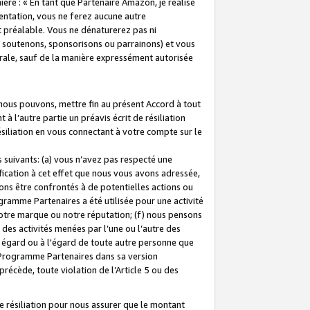
ière : « En tant que Partenaire Amazon, je réalise
mentation, vous ne ferez aucune autre
 préalable. Vous ne dénaturerez pas ni
s soutenons, sponsorisons ou parrainons) et vous
orale, sauf de la manière expressément autorisée
 nous pouvons, mettre fin au présent Accord à tout
à l’autre partie un préavis écrit de résiliation
ésiliation en vous connectant à votre compte sur le
 suivants: (a) vous n’avez pas respecté une
fication à cet effet que nous vous avons adressée,
ns être confrontés à de potentielles actions ou
gramme Partenaires a été utilisée pour une activité
notre marque ou notre réputation; (f) nous pensons
des activités menées par l’une ou l’autre des
 égard ou à l'égard de toute autre personne que
u Programme Partenaires dans sa version
 précède, toute violation de l’Article 5 ou des
 résiliation pour nous assurer que le montant