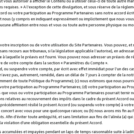
 vous autoriser à afficher le Contenu ou à utiliser celui-ci de toute autre man
ns requises. » A l’exception de cette divulgation, et sous réserve de la régle
rd ou votre participation au Programme Partenaires sans notre accord écrit
s et nous (y compris en indiquant expressément ou implicitement que nous vou
d'aucune affiliation entre nous et vous ou toute autre personne physique ou m
tre inscription ou de votre utilisation du Site Partenaires. Vous pouvez, et
 recours aux tribunaux, si la législation applicable l’autorise), en adressant 
e à laquelle le préavis est fourni. Vous pouvez nous adresser un préavis de r
ture de votre compte dans la section « Paramètres du Compte ».
, ou suspendre votre compte, par écrit avec effet immédiat pour l’un des cas
 n’avez pas, autrement, remédié, dans un délai de 7 jours à compter de la noti
tamment de toute Politique du Programme); (c) nous estimons que nous pourrio
votre participation au Programme Partenaires; (d) votre participation au Pro
ns que vous ou votre participation au Programme Partenaires pourrait ternir 
ons relatives au recouvrement des impôts dans le cadre du présent Accord ou 
s précédemment résilié le présent Accord (ou suspendu votre compte) à votre
de concert avec vous pour une quelconque raison; ou (h) nous avons mis fin a
. Afin d’éviter toute ambiguïté, et sans limitation aux fins de l’alinéa (a) qui
violation d’une obligation essentielle du présent Accord.
accumulées et impayées pendant un laps de temps raisonnable suite à ladite