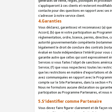
générales de vente, règles, politiques et procédure
s’appliqueront à ces clients et resteront modifiabl
contacte pour des questions en rapport avec ses in
s’adresser à notre service client.
4.Garanties
Vous déclarez, garantissez et reconnaissez (a) qu
Accord, (b) que ni votre participation au Programme
réglementation, ordre, licence, permis, directive,
autorité gouvernementale compétente (notamment le
légalement le droit de conclure des contrats (not
évalué en toute indépendance l’intérêt pour vous 
garantie autre que celles qui sont expressément én
Services si vous faites l’objet de sanctions amér
Service; (f) que vous respecterez toutes les restri
que les restrictions en matière d’exportations et d
avez communiquées en rapport avec le Programme P
compte sur le Site Partenaires, dans la section «
Nous ne formulons aucune déclaration ou garantie
participation au Programme Partenaires, et nous n
5.S’identifier comme Partenaire
Vous devez faire figurer clairement et de façon vi