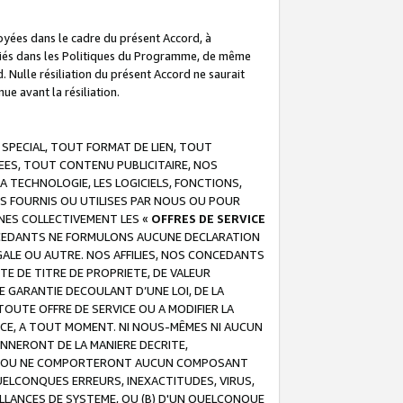
troyées dans le cadre du présent Accord, à
écifiés dans les Politiques du Programme, de même
. Nulle résiliation du présent Accord ne saurait
e avant la résiliation.
 SPECIAL, TOUT FORMAT DE LIEN, TOUT
EES, TOUT CONTENU PUBLICITAIRE, NOS
A TECHNOLOGIE, LES LOGICIELS, FONCTIONS,
S FOURNIS OU UTILISES PAR NOUS OU POUR
NES COLLECTIVEMENT LES «
OFFRES DE SERVICE
 CONCEDANTS NE FORMULONS AUCUNE DECLARATION
EGALE OU AUTRE. NOS AFFILIES, NOS CONCEDANTS
E DE TITRE DE PROPRIETE, DE VALEUR
 GARANTIE DECOULANT D’UNE LOI, DE LA
UTE OFFRE DE SERVICE OU A MODIFIER LA
VICE, A TOUT MOMENT. NI NOUS-MÊMES NI AUCUN
NNERONT DE LA MANIERE DECRITE,
REUR OU NE COMPORTERONT AUCUN COMPOSANT
ELCONQUES ERREURS, INEXACTITUDES, VIRUS,
LLANCES DE SYSTEME, OU (B) D'UN QUELCONQUE