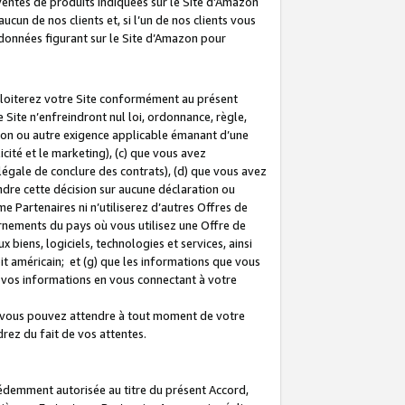
 ventes de produits indiquées sur le Site d’Amazon
cun de nos clients et, si l’un de nos clients vous
rdonnées figurant sur le Site d’Amazon pour
ploiterez votre Site conformément au présent
 Site n’enfreindront nul loi, ordonnance, règle,
ision ou autre exigence applicable émanant d’une
ité et le marketing), (c) que vous avez
égale de conclure des contrats), (d) que vous avez
dre cette décision sur aucune déclaration ou
 Partenaires ni n’utiliserez d’autres Offres de
ernements du pays où vous utilisez une Offre de
 biens, logiciels, technologies et services, ainsi
oit américain; et (g) que les informations que vous
vos informations en vous connectant à votre
e vous pouvez attendre à tout moment de votre
rez du fait de vos attentes.
cédemment autorisée au titre du présent Accord,