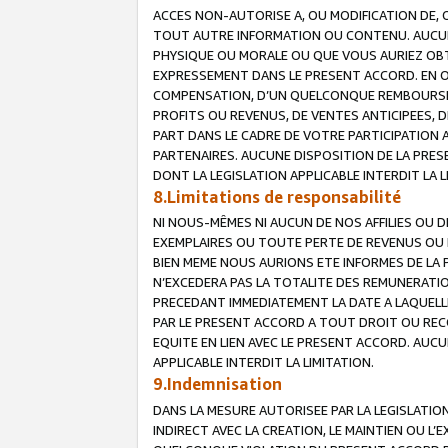
ACCES NON-AUTORISE A, OU MODIFICATION DE, 
TOUT AUTRE INFORMATION OU CONTENU. AUCUN
PHYSIQUE OU MORALE OU QUE VOUS AURIEZ OBT
EXPRESSEMENT DANS LE PRESENT ACCORD. EN 
COMPENSATION, D’UN QUELCONQUE REMBOURSE
PROFITS OU REVENUS, DE VENTES ANTICIPEES, 
PART DANS LE CADRE DE VOTRE PARTICIPATION
PARTENAIRES. AUCUNE DISPOSITION DE LA PRES
DONT LA LEGISLATION APPLICABLE INTERDIT LA L
8.Limitations de responsabilité
NI NOUS-MÊMES NI AUCUN DE NOS AFFILIES OU
EXEMPLAIRES OU TOUTE PERTE DE REVENUS OU 
BIEN MEME NOUS AURIONS ETE INFORMES DE LA 
N’EXCEDERA PAS LA TOTALITE DES REMUNERATI
PRECEDANT IMMEDIATEMENT LA DATE A LAQUELLE
PAR LE PRESENT ACCORD A TOUT DROIT OU REC
EQUITE EN LIEN AVEC LE PRESENT ACCORD. AUC
APPLICABLE INTERDIT LA LIMITATION.
9.Indemnisation
DANS LA MESURE AUTORISEE PAR LA LEGISLATI
INDIRECT AVEC LA CREATION, LE MAINTIEN OU L