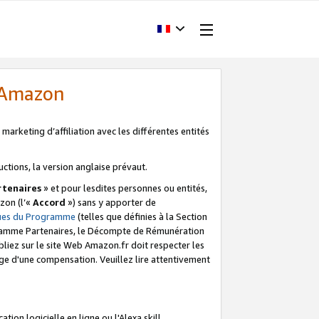
d'Amazon
marketing d’affiliation avec les différentes entités
uctions, la version anglaise prévaut.
tenaires
» et pour lesdites personnes ou entités,
zon (l’«
Accord
») sans y apporter de
ques du Programme
(telles que définies à la Section
ogramme Partenaires, le Décompte de Rémunération
iez sur le site Web Amazon.fr doit respecter les
ge d'une compensation. Veuillez lire attentivement
on logicielle en ligne ou l'Alexa skill