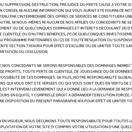
OU SUPPRESSION, DESTRUCTION, PREJUDICE OU PERTE CAUSE A VOTRE SI
 CONSEIL NI AUCUNE INFORMATION QUI VOUS AURAIT ETE FOURNI DE N
ENU PAR L’INTERMEDIAIRE DES OFFRES DE SERVICES NE CONSTITUERA U
OUTRE, NI NOUS-MÊMES NI AUCUN DE NOS AFFILIES OU CONCEDANTS NE
MENT OU DE QUELCONQUES DOMMAGES ET INTERETS DECOULANT (X) D'
DE CLIENTELE OU D'AUTRES BENEFICES, (Y) DE QUELCONQUES INVESTISS
 AU PROGRAMME PARTENAIRES OU (Z) DE TOUTE RESILIATION OU SUSPENS
ENTE SECTION 7 N'AURA POUR EFFET D'EXCLURE OU DE LIMITER TOUTE G
IMITATION OU L’EXCLUSION.
 DE NOS CONCEDANTS NE SERONS RESPONSABLES DES DOMMAGES INDIRECTS
DE PROFITS, TOUTE PERTE DE CLIENTELE, DE JOUISSANCE OU DE DONNEE
POSSIBILITE DE CES DOMMAGES. DE PLUS, NOTRE RESPONSABILITE GLOBA
ONS QUI VOUS ONT ETE VERSEES OU QUI VOUS SONT DUES EN VERTU DE
 EST INTERVENU L’EVENEMENT QUI A DONNE LIEU A LA DEMANDE DE RESP
OURS EN EQUITE, Y COMPRIS LE DROIT A DEMANDER l'EXECUTION FORCEE
UNE DISPOSITION DU PRESENT PARAGRAPHE N'A POUR EFFET DE LIMITER T
ON EN VIGUEUR, NOUS DECLINONS TOUTE RESPONSABILITE POUR TOUTES 
’EXPLOITATION DE VOTRE SITE (Y COMPRIS VOTRE UTILISATION D'UNE QUE