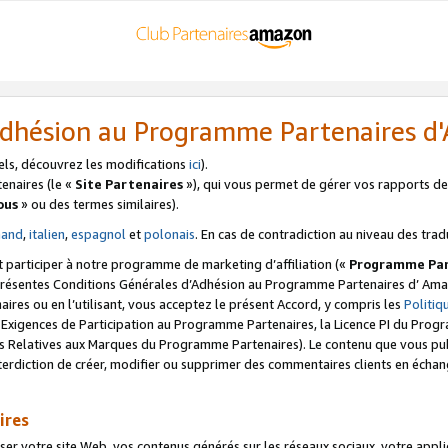
’Adhésion au Programme Partenaires 
els, découvrez les modifications
ici
).
enaires (le «
Site Partenaires
»), qui vous permet de gérer vos rapports de 
ous
» ou des termes similaires).
mand
,
italien
,
espagnol
et
polonais
. En cas de contradiction au niveau des trad
t participer à notre programme de marketing d’affiliation («
Programme Par
 présentes Conditions Générales d’Adhésion au Programme Partenaires d’ Ama
naires ou en l’utilisant, vous acceptez le présent Accord, y compris les
Politi
s Exigences de Participation au Programme Partenaires, la Licence PI du Pr
s Relatives aux Marques du Programme Partenaires). Le contenu que vous publ
erdiction de créer, modifier ou supprimer des commentaires clients en échan
ires
votre site Web, vos contenus générés sur les réseaux sociaux, votre applicati