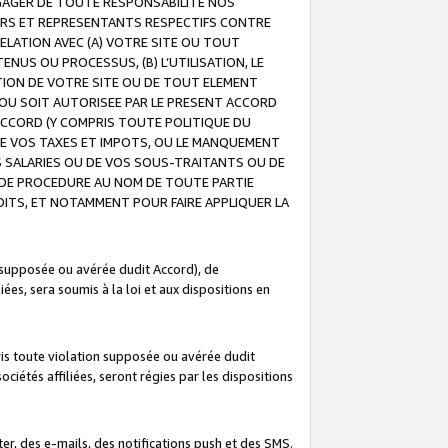
GAGER DE TOUTE RESPONSABILITE NOS
EURS ET REPRESENTANTS RESPECTIFS CONTRE
ELATION AVEC (A) VOTRE SITE OU TOUT
ENUS OU PROCESSUS, (B) L’UTILISATION, LE
ATION DE VOTRE SITE OU DE TOUT ELEMENT
E OU SOIT AUTORISEE PAR LE PRESENT ACCORD
ACCORD (Y COMPRIS TOUTE POLITIQUE DU
DE VOS TAXES ET IMPOTS, OU LE MANQUEMENT
OS SALARIES OU DE VOS SOUS-TRAITANTS OU DE
DE PROCEDURE AU NOM DE TOUTE PARTIE
OITS, ET NOTAMMENT POUR FAIRE APPLIQUER LA
 supposée ou avérée dudit Accord), de
ées, sera soumis à la loi et aux dispositions en
is toute violation supposée ou avérée dudit
iétés affiliées, seront régies par les dispositions
r, des e-mails, des notifications push et des SMS.