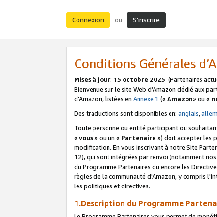
Connexion
S’inscrire
ou
Conditions Générales d
Mises à jour
:
15 octobre 2025
(Partenaires actu
Bienvenue sur le site Web d’Amazon dédié aux part
d’Amazon, listées en
Annexe 1
(«
Amazon
» ou «
n
Des traductions sont disponibles en:
anglais
,
alle
Toute personne ou entité participant ou souhaitan
«
vous
» ou un «
Partenaire
») doit accepter les
modification. En vous inscrivant à notre Site Parte
12), qui sont intégrées par renvoi (notamment no
du Programme Partenaires ou encore les Directive
règles de la communauté d'Amazon, y compris l'int
les politiques et directives.
1.Description du Programme Partena
Le Programme Partenaires vous permet de monétiser 