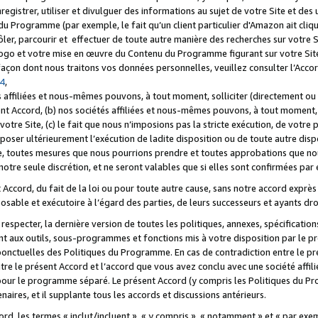
registrer, utiliser et divulguer des informations au sujet de votre Site et des
u Programme (par exemple, le fait qu’un client particulier d'Amazon ait cliqu
ôler, parcourir et effectuer de toute autre manière des recherches sur votre Si
tre logo et votre mise en œuvre du Contenu du Programme figurant sur votre Si
 façon dont nous traitons vos données personnelles, veuillez consulter l’Acc
 4
,
 affiliées et nous-mêmes pouvons, à tout moment, solliciter (directement ou 
nt Accord, (b) nos sociétés affiliées et nous-mêmes pouvons, à tout moment, 
votre Site, (c) le fait que nous n’imposions pas la stricte exécution, de votre
poser ultérieurement l’exécution de ladite disposition ou de toute autre disp
ce, toutes mesures que nous pourrions prendre et toutes approbations que n
otre seule discrétion, et ne seront valables que si elles sont confirmées par 
Accord, du fait de la loi ou pour toute autre cause, sans notre accord exprès 
posable et exécutoire à l’égard des parties, de leurs successeurs et ayants dro
especter, la dernière version de toutes les politiques, annexes, spécification
ant aux outils, sous-programmes et fonctions mis à votre disposition par le 
 ponctuelles des Politiques du Programme. En cas de contradiction entre le p
ntre le présent Accord et l’accord que vous avez conclu avec une société aff
 pour le programme séparé. Le présent Accord (y compris les Politiques du Pr
ires, et il supplante tous les accords et discussions antérieurs.
cord, les termes « inclut/incluent », « y compris », « notamment » et « par e