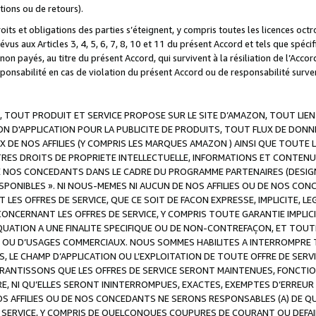
ations ou de retours).
droits et obligations des parties s’éteignent, y compris toutes les licences oc
révus aux Articles 3, 4, 5, 6, 7, 8, 10 et 11 du présent Accord et tels que sp
n payés, au titre du présent Accord, qui survivent à la résiliation de l’Accord
onsabilité en cas de violation du présent Accord ou de responsabilité survenu
, TOUT PRODUIT ET SERVICE PROPOSE SUR LE SITE D’AMAZON, TOUT LIEN
 D'APPLICATION POUR LA PUBLICITE DE PRODUITS, TOUT FLUX DE DONN
DE NOS AFFILIES (Y COMPRIS LES MARQUES AMAZON ) AINSI QUE TOUTE L
RES DROITS DE PROPRIETE INTELLECTUELLE, INFORMATIONS ET CONTENU
DE NOS CONCEDANTS DANS LE CADRE DU PROGRAMME PARTENAIRES (DESIG
E DISPONIBLES ». NI NOUS-MEMES NI AUCUN DE NOS AFFILIES OU DE NOS
LES OFFRES DE SERVICE, QUE CE SOIT DE FACON EXPRESSE, IMPLICITE, L
CERNANT LES OFFRES DE SERVICE, Y COMPRIS TOUTE GARANTIE IMPLICIT
QUATION A UNE FINALITE SPECIFIQUE OU DE NON-CONTREFAÇON, ET TOUTE
 OU D’USAGES COMMERCIAUX. NOUS SOMMES HABILITES A INTERROMPRE TO
S, LE CHAMP D’APPLICATION OU L’EXPLOITATION DE TOUTE OFFRE DE SER
ARANTISSONS QUE LES OFFRES DE SERVICE SERONT MAINTENUES, FONCTIO
ERE, NI QU’ELLES SERONT ININTERROMPUES, EXACTES, EXEMPTES D’ER
S AFFILIES OU DE NOS CONCEDANTS NE SERONS RESPONSABLES (A) DE QU
E SERVICE, Y COMPRIS DE QUELCONQUES COUPURES DE COURANT OU DEFAI