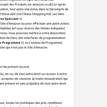
posant des Produits sur amazon.co.uk) (ci-après
isation, tout autre site inclus dans le Décompte de
 l'Alexa skill (via l'Alexa Shopping Kit). Les liens
ens Spéciaux
»).
e Site d’Amazon ou pour effectuer une autre action,
aillées (et sous réserve des limites indiquées)
 services, nous pouvons mettre à votre disposition
ation de liens, des interfaces de programmation
u Programme
»). Le Contenu du Programme
ite qui n’est pas le Site d’Amazon.
ct du présent Accord.
s, en sus de tout autre droit ou recours à notre
s acceptez de renoncer à) toute rémunération qui
ans préavis et sans préjudice de tout autre droit
s, toutes les politiques des prix, conditions