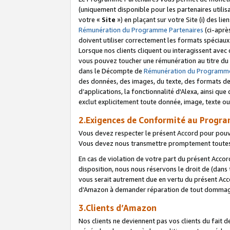
(uniquement disponible pour les partenaires utilis
votre «
Site
») en plaçant sur votre Site (i) des li
Rémunération du Programme Partenaires
(ci-aprè
doivent utiliser correctement les formats spéciaux
Lorsque nos clients cliquent ou interagissent avec
vous pouvez toucher une rémunération au titre du p
dans le Décompte de
Rémunération du Programme
des données, des images, du texte, des formats de 
d’applications, la fonctionnalité d'Alexa, ainsi q
exclut explicitement toute donnée, image, texte ou
2.Exigences de Conformité au Progr
Vous devez respecter le présent Accord pour pouv
Vous devez nous transmettre promptement toutes 
En cas de violation de votre part du présent Accor
disposition, nous nous réservons le droit de (dans
vous serait autrement due en vertu du présent Accor
d’Amazon à demander réparation de tout dommag
3.Clients d’Amazon
Nos clients ne deviennent pas vos clients du fait 