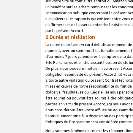
sur votre Site ou tout autre endroit où Amazon peut
un bénéfice sur les achats remplissant les conditio
communication publique concernant le présent Acco
n’enjoliverez les rapports qui existent entre vou
n’affirmerez ni ne laisserez entendre l'existence 
par le présent Accord.
6.Durée et résiliation
La durée du présent Accord débute au moment de vo
moment, avec ou sans motif (automatiquement et sans
d’au moins 7 jours calendaires à compter de la dat
Site Partenaires et en choisissant l’option de clô
De plus, nous pouvons mettre fin au présent Accord
obligation essentielle du présent Accord; (b) vous
à toute autre violation du présent Contrat (et no
mises en œuvre de notre responsabilité du fait de 
dolosive, frauduleuse ou illégale; (e) nous penso
être soumis ou pouvoir être soumis à des obligati
parties en vertu du présent Accord; (g) nous avon
nous considérons être votre affiliée ou agissant 
habituellement mise à la disposition des participants
Politiques du Programme sera considérée comme la 
Nous sommes à même de retenir les rémunérations 