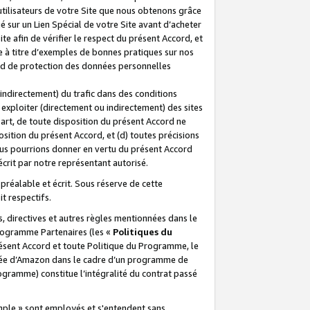
 utilisateurs de votre Site que nous obtenons grâce
é sur un Lien Spécial de votre Site avant d’acheter
te afin de vérifier le respect du présent Accord, et
te à titre d’exemples de bonnes pratiques sur nos
ord de protection des données personnelles
indirectement) du trafic dans des conditions
exploiter (directement ou indirectement) des sites
 part, de toute disposition du présent Accord ne
osition du présent Accord, et (d) toutes précisions
ous pourrions donner en vertu du présent Accord
écrit par notre représentant autorisé.
préalable et écrit. Sous réserve de cette
it respectifs.
s, directives et autres règles mentionnées dans le
programme Partenaires (les «
Politiques du
résent Accord et toute Politique du Programme, le
iliée d’Amazon dans le cadre d’un programme de
ogramme) constitue l’intégralité du contrat passé
xemple » sont employés et s'entendent sans