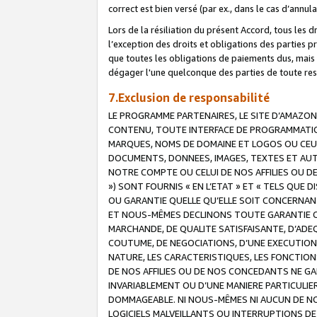
correct est bien versé (par ex., dans le cas d’annul
Lors de la résiliation du présent Accord, tous les 
l’exception des droits et obligations des parties p
que toutes les obligations de paiements dus, mais no
dégager l'une quelconque des parties de toute resp
7.Exclusion de responsabilité
LE PROGRAMME PARTENAIRES, LE SITE D’AMAZON
CONTENU, TOUTE INTERFACE DE PROGRAMMATION
MARQUES, NOMS DE DOMAINE ET LOGOS OU CEUX 
DOCUMENTS, DONNEES, IMAGES, TEXTES ET AUT
NOTRE COMPTE OU CELUI DE NOS AFFILIES OU 
») SONT FOURNIS « EN L’ETAT » ET « TELS QU
OU GARANTIE QUELLE QU’ELLE SOIT CONCERNANT 
ET NOUS-MÊMES DECLINONS TOUTE GARANTIE CON
MARCHANDE, DE QUALITE SATISFAISANTE, D’ADE
COUTUME, DE NEGOCIATIONS, D’UNE EXECUTION
NATURE, LES CARACTERISTIQUES, LES FONCTION
DE NOS AFFILIES OU DE NOS CONCEDANTS NE G
INVARIABLEMENT OU D’UNE MANIERE PARTICULI
DOMMAGEABLE. NI NOUS-MÊMES NI AUCUN DE NO
LOGICIELS MALVEILLANTS OU INTERRUPTIONS D