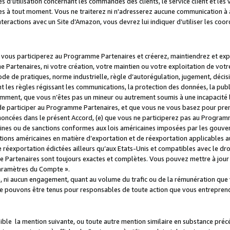
s d’utilisation concernant les commandes des clients, le service client et les
es à tout moment. Vous ne traiterez ni n'adresserez aucune communication à au
teractions avec un Site d’Amazon, vous devrez lui indiquer d’utiliser les coo
e vous participerez au Programme Partenaires et créerez, maintiendrez et ex
 Partenaires, ni votre création, votre maintien ou votre exploitation de votre
 code de pratiques, norme industrielle, règle d’autorégulation, jugement, déc
s règles régissant les communications, la protection des données, la public
amment, que vous n’êtes pas un mineur ou autrement soumis à une incapacité l
de participer au Programme Partenaires, et que vous ne vous basez pour pren
oncées dans le présent Accord, (e) que vous ne participerez pas au Programme
icaines ou de sanctions conformes aux lois américaines imposées par les gouv
ctions américaines en matière d’exportation et de réexportation applicables aux
e réexportation édictées ailleurs qu’aux Etats-Unis et compatibles avec le dr
artenaires sont toujours exactes et complètes. Vous pouvez mettre à jour 
 Paramètres du Compte ».
, ni aucun engagement, quant au volume du trafic ou de la rémunération qu
e pouvons être tenus pour responsables de toute action que vous entreprend
sible la mention suivante, ou toute autre mention similaire en substance pré