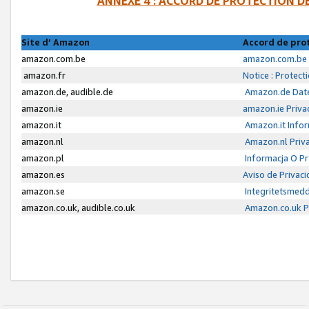
ANNEXE 4 : ACCORD DE PROTECTION 
Site d’ Amazon
Accord de pro
amazon.com.be
amazon.com.be 
amazon.fr
Notice : Protect
amazon.de, audible.de
Amazon.de Date
amazon.ie
amazon.ie Priva
amazon.it
Amazon.it Infor
amazon.nl
Amazon.nl Priva
amazon.pl
Informacja O P
amazon.es
Aviso de Privac
amazon.se
Integritetsmed
amazon.co.uk, audible.co.uk
Amazon.co.uk Pr