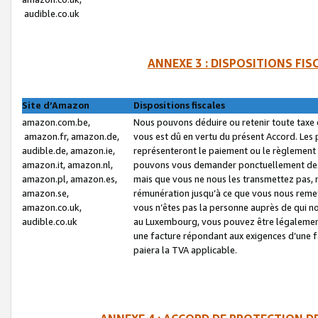
audible.co.uk
ANNEXE 3 : DISPOSITIONS FI
Site d’Amazon
Dispositions fiscales
amazon.com.be,
Nous pouvons déduire ou retenir toute taxe 
amazon.fr, amazon.de,
vous est dû en vertu du présent Accord. Les 
audible.de, amazon.ie,
représenteront le paiement ou le règlement 
amazon.it, amazon.nl,
pouvons vous demander ponctuellement des r
amazon.pl, amazon.es,
mais que vous ne nous les transmettez pas, n
amazon.se,
rémunération jusqu’à ce que vous nous reme
amazon.co.uk,
vous n’êtes pas la personne auprès de qui no
audible.co.uk
au Luxembourg, vous pouvez être légalement 
une facture répondant aux exigences d’une 
paiera la TVA applicable.