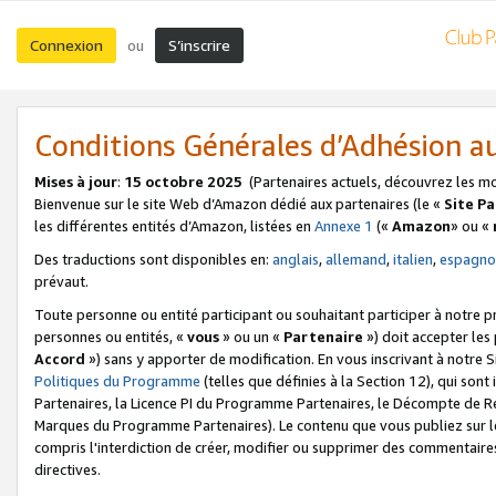
Connexion
S’inscrire
ou
Conditions Générales d’Adhésion 
Mises à jour
:
15 octobre 2025
(Partenaires actuels, découvrez les m
Bienvenue sur le site Web d’Amazon dédié aux partenaires (le «
Site P
les différentes entités d’Amazon, listées en
Annexe 1
(«
Amazon
» ou «
Des traductions sont disponibles en:
anglais
,
allemand
,
italien
,
espagno
prévaut.
Toute personne ou entité participant ou souhaitant participer à notre 
personnes ou entités, «
vous
» ou un «
Partenaire
») doit accepter le
Accord
») sans y apporter de modification. En vous inscrivant à notre Si
Politiques du Programme
(telles que définies à la Section 12), qui so
Partenaires, la Licence PI du Programme Partenaires, le Décompte de 
Marques du Programme Partenaires). Le contenu que vous publiez sur l
compris l'interdiction de créer, modifier ou supprimer des commentaires
directives.