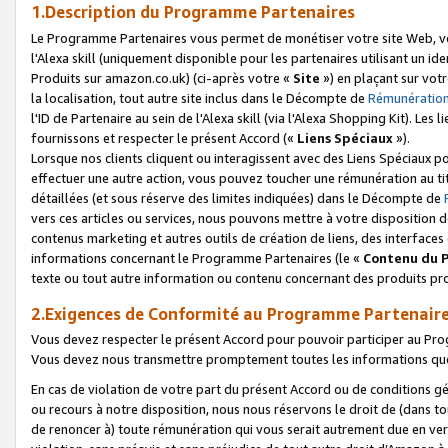
1.Description du Programme Partenaires
Le Programme Partenaires vous permet de monétiser votre site Web, vos 
l'Alexa skill (uniquement disponible pour les partenaires utilisant un 
Produits sur amazon.co.uk) (ci-après votre «
Site
») en plaçant sur votr
la localisation, tout autre site inclus dans le Décompte de
Rémunération
l'ID de Partenaire au sein de l'Alexa skill (via l'Alexa Shopping Kit). Le
fournissons et respecter le présent Accord («
Liens Spéciaux
»).
Lorsque nos clients cliquent ou interagissent avec des Liens Spéciaux p
effectuer une autre action, vous pouvez toucher une rémunération au ti
détaillées (et sous réserve des limites indiquées) dans le Décompte de
vers ces articles ou services, nous pouvons mettre à votre disposition d
contenus marketing et autres outils de création de liens, des interfaces
informations concernant le Programme Partenaires (le «
Contenu du 
texte ou tout autre information ou contenu concernant des produits prop
2.Exigences de Conformité au Programme Partenair
Vous devez respecter le présent Accord pour pouvoir participer au Pr
Vous devez nous transmettre promptement toutes les informations que
En cas de violation de votre part du présent Accord ou de conditions g
ou recours à notre disposition, nous nous réservons le droit de (dans 
de renoncer à) toute rémunération qui vous serait autrement due en ver