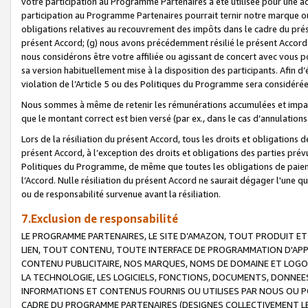
votre participation au Programme Partenaires a été utilisée pour une ac
participation au Programme Partenaires pourrait ternir notre marque ou
obligations relatives au recouvrement des impôts dans le cadre du prése
présent Accord; (g) nous avons précédemment résilié le présent Accord
nous considérons être votre affiliée ou agissant de concert avec vous 
sa version habituellement mise à la disposition des participants. Afin d’é
violation de l’Article 5 ou des Politiques du Programme sera considéré
Nous sommes à même de retenir les rémunérations accumulées et impayée
que le montant correct est bien versé (par ex., dans le cas d’annulations
Lors de la résiliation du présent Accord, tous les droits et obligations 
présent Accord, à l’exception des droits et obligations des parties prévus
Politiques du Programme, de même que toutes les obligations de paiement
l’Accord. Nulle résiliation du présent Accord ne saurait dégager l'une 
ou de responsabilité survenue avant la résiliation.
7.Exclusion de responsabilité
LE PROGRAMME PARTENAIRES, LE SITE D’AMAZON, TOUT PRODUIT ET 
LIEN, TOUT CONTENU, TOUTE INTERFACE DE PROGRAMMATION D'APP
CONTENU PUBLICITAIRE, NOS MARQUES, NOMS DE DOMAINE ET LOGOS
LA TECHNOLOGIE, LES LOGICIELS, FONCTIONS, DOCUMENTS, DONNEES
INFORMATIONS ET CONTENUS FOURNIS OU UTILISES PAR NOUS OU P
CADRE DU PROGRAMME PARTENAIRES (DESIGNES COLLECTIVEMENT LE