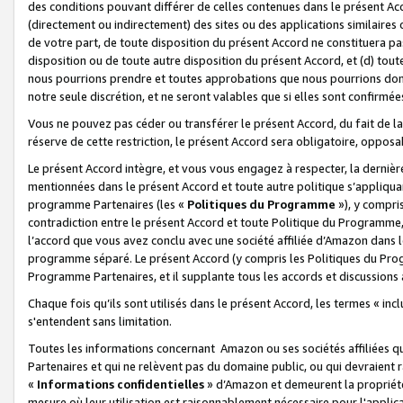
des conditions pouvant différer de celles contenues dans le présent Ac
(directement ou indirectement) des sites ou des applications similaires o
de votre part, de toute disposition du présent Accord ne constituera pa
disposition ou de toute autre disposition du présent Accord, et (d) tou
nous pourrions prendre et toutes approbations que nous pourrions donn
notre seule discrétion, et ne seront valables que si elles sont confirmée
Vous ne pouvez pas céder ou transférer le présent Accord, du fait de la 
réserve de cette restriction, le présent Accord sera obligatoire, opposab
Le présent Accord intègre, et vous vous engagez à respecter, la dernière 
mentionnées dans le présent Accord et toute autre politique s’appliqua
programme Partenaires (les «
Politiques du Programme
»), y compri
contradiction entre le présent Accord et toute Politique du Programme, 
l’accord que vous avez conclu avec une société affiliée d’Amazon dans 
programme séparé. Le présent Accord (y compris les Politiques du Progr
Programme Partenaires, et il supplante tous les accords et discussions 
Chaque fois qu’ils sont utilisés dans le présent Accord, les termes « in
s'entendent sans limitation.
Toutes les informations concernant Amazon ou ses sociétés affiliées 
Partenaires et qui ne relèvent pas du domaine public, ou qui devraient
«
Informations confidentielles
» d’Amazon et demeurent la propriété 
mesure où leur utilisation est raisonnablement nécessaire pour l'appli