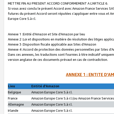
METTRE FIN AU PRESENT ACCORD CONFORMEMENT A L’ARTICLE 6.
Si vous avez conclu le présent Accord avec Amazon France Services SAS 
futures du présent Accord seront réputées s’appliquer entre vous et 
Europe Core S.à r.l.
Annexe 1 :Entité d’Amazon et Site d’Amazon par lieu
Annexe 2 :Loi et dispositions en matière de résolution des litiges appli
Annexe 3 :Disposition fiscale applicable aux Sites d’Amazon
Annexe 4 :Accord de protection des données personnelles par Sites d
Dans ces annexes, les traductions sont fournies à titre indicatif uniquem
version anglaise de ces documents prévaut en cas de contradiction.
ANNEXE 1 : ENTITE D’A
Lieu
Entité d’Amazon
Belgique
Amazon Europe Core S.à r.l.
France
Amazon Europe Core S.à r.l.(ou Amazon France Services 
Allemagne
Amazon Europe Core S.à r.l.
Irlande
Amazon Europe Core S.à r.l.