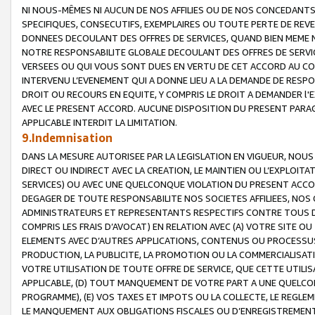
NI NOUS-MÊMES NI AUCUN DE NOS AFFILIES OU DE NOS CONCEDANT
SPECIFIQUES, CONSECUTIFS, EXEMPLAIRES OU TOUTE PERTE DE REVE
DONNEES DECOULANT DES OFFRES DE SERVICES, QUAND BIEN MEME N
NOTRE RESPONSABILITE GLOBALE DECOULANT DES OFFRES DE SERVI
VERSEES OU QUI VOUS SONT DUES EN VERTU DE CET ACCORD AU CO
INTERVENU L’EVENEMENT QUI A DONNE LIEU A LA DEMANDE DE RESP
DROIT OU RECOURS EN EQUITE, Y COMPRIS LE DROIT A DEMANDER l'
AVEC LE PRESENT ACCORD. AUCUNE DISPOSITION DU PRESENT PARAG
APPLICABLE INTERDIT LA LIMITATION.
9.Indemnisation
DANS LA MESURE AUTORISEE PAR LA LEGISLATION EN VIGUEUR, NO
DIRECT OU INDIRECT AVEC LA CREATION, LE MAINTIEN OU L’EXPLOIT
SERVICES) OU AVEC UNE QUELCONQUE VIOLATION DU PRESENT ACCO
DEGAGER DE TOUTE RESPONSABILITE NOS SOCIETES AFFILIEES, NOS 
ADMINISTRATEURS ET REPRESENTANTS RESPECTIFS CONTRE TOUS D
COMPRIS LES FRAIS D’AVOCAT) EN RELATION AVEC (A) VOTRE SITE O
ELEMENTS AVEC D’AUTRES APPLICATIONS, CONTENUS OU PROCESSUS, (
PRODUCTION, LA PUBLICITE, LA PROMOTION OU LA COMMERCIALISAT
VOTRE UTILISATION DE TOUTE OFFRE DE SERVICE, QUE CETTE UTILI
APPLICABLE, (D) TOUT MANQUEMENT DE VOTRE PART A UNE QUELCO
PROGRAMME), (E) VOS TAXES ET IMPOTS OU LA COLLECTE, LE REGLE
LE MANQUEMENT AUX OBLIGATIONS FISCALES OU D’ENREGISTREMENT 