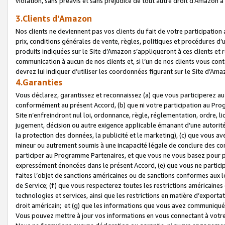
violation, sans préavis et sans préjudice de tout autre droit d’Amazo
3.Clients d’Amazon
Nos clients ne deviennent pas vos clients du fait de votre participati
prix, conditions générales de vente, règles, politiques et procédures d’u
produits indiquées sur le Site d’Amazon s’appliqueront à ces clients et
communication à aucun de nos clients et, si l’un de nos clients vous co
devrez lui indiquer d’utiliser les coordonnées figurant sur le Site d’Ama
4.Garanties
Vous déclarez, garantissez et reconnaissez (a) que vous participerez a
conformément au présent Accord, (b) que ni votre participation au Prog
Site n’enfreindront nul loi, ordonnance, règle, réglementation, ordre, li
jugement, décision ou autre exigence applicable émanant d’une autori
la protection des données, la publicité et le marketing), (c) que vous 
mineur ou autrement soumis à une incapacité légale de conclure des con
participer au Programme Partenaires, et que vous ne vous basez pour pr
expressément énoncées dans le présent Accord, (e) que vous ne particip
faites l’objet de sanctions américaines ou de sanctions conformes aux 
de Service; (f) que vous respecterez toutes les restrictions américaines
technologies et services, ainsi que les restrictions en matière d’exporta
droit américain; et (g) que les informations que vous avez communiqué
Vous pouvez mettre à jour vos informations en vous connectant à votre