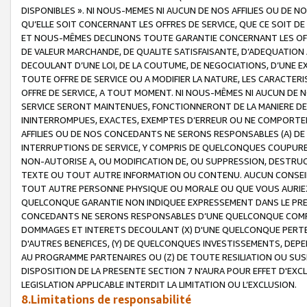
DISPONIBLES ». NI NOUS-MEMES NI AUCUN DE NOS AFFILIES OU D
QU’ELLE SOIT CONCERNANT LES OFFRES DE SERVICE, QUE CE SOIT DE
ET NOUS-MÊMES DECLINONS TOUTE GARANTIE CONCERNANT LES OFFRE
DE VALEUR MARCHANDE, DE QUALITE SATISFAISANTE, D’ADEQUATION
DECOULANT D’UNE LOI, DE LA COUTUME, DE NEGOCIATIONS, D’UNE
TOUTE OFFRE DE SERVICE OU A MODIFIER LA NATURE, LES CARACTERI
OFFRE DE SERVICE, A TOUT MOMENT. NI NOUS-MÊMES NI AUCUN DE 
SERVICE SERONT MAINTENUES, FONCTIONNERONT DE LA MANIERE DECR
ININTERROMPUES, EXACTES, EXEMPTES D’ERREUR OU NE COMPORT
AFFILIES OU DE NOS CONCEDANTS NE SERONS RESPONSABLES (A) DE
INTERRUPTIONS DE SERVICE, Y COMPRIS DE QUELCONQUES COUPURE
NON-AUTORISE A, OU MODIFICATION DE, OU SUPPRESSION, DESTRUC
TEXTE OU TOUT AUTRE INFORMATION OU CONTENU. AUCUN CONSEIL 
TOUT AUTRE PERSONNE PHYSIQUE OU MORALE OU QUE VOUS AURIEZ 
QUELCONQUE GARANTIE NON INDIQUEE EXPRESSEMENT DANS LE PRES
CONCEDANTS NE SERONS RESPONSABLES D’UNE QUELCONQUE COM
DOMMAGES ET INTERETS DECOULANT (X) D'UNE QUELCONQUE PERTE D
D'AUTRES BENEFICES, (Y) DE QUELCONQUES INVESTISSEMENTS, DEP
AU PROGRAMME PARTENAIRES OU (Z) DE TOUTE RESILIATION OU SU
DISPOSITION DE LA PRESENTE SECTION 7 N'AURA POUR EFFET D'EXC
LEGISLATION APPLICABLE INTERDIT LA LIMITATION OU L’EXCLUSION.
8.Limitations de responsabilité