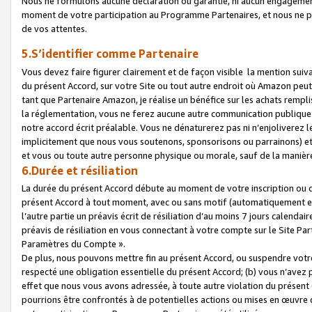
Nous ne formulons aucune déclaration ou garantie, ni aucun engagemen
moment de votre participation au Programme Partenaires, et nous ne p
de vos attentes.
5.S’identifier comme Partenaire
Vous devez faire figurer clairement et de façon visible la mention sui
du présent Accord, sur votre Site ou tout autre endroit où Amazon peut vo
tant que Partenaire Amazon, je réalise un bénéfice sur les achats remplis
la réglementation, vous ne ferez aucune autre communication publique
notre accord écrit préalable. Vous ne dénaturerez pas ni n’enjoliverez 
implicitement que nous vous soutenons, sponsorisons ou parrainons) et v
et vous ou toute autre personne physique ou morale, sauf de la manièr
6.Durée et résiliation
La durée du présent Accord débute au moment de votre inscription ou de
présent Accord à tout moment, avec ou sans motif (automatiquement et sa
l’autre partie un préavis écrit de résiliation d’au moins 7 jours calenda
préavis de résiliation en vous connectant à votre compte sur le Site Par
Paramètres du Compte ».
De plus, nous pouvons mettre fin au présent Accord, ou suspendre votre 
respecté une obligation essentielle du présent Accord; (b) vous n’avez p
effet que nous vous avons adressée, à toute autre violation du présen
pourrions être confrontés à de potentielles actions ou mises en œuvre 