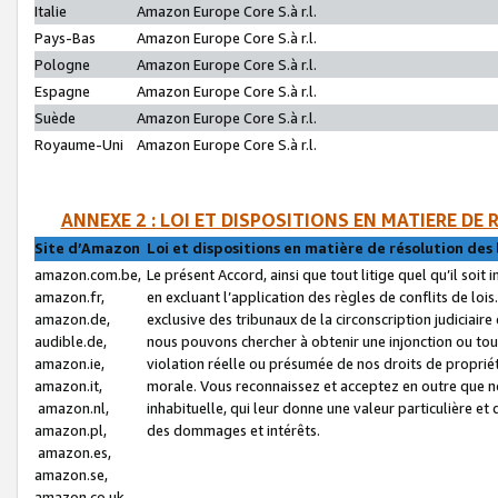
Italie
Amazon Europe Core S.à r.l.
Pays-Bas
Amazon Europe Core S.à r.l.
Pologne
Amazon Europe Core S.à r.l.
Espagne
Amazon Europe Core S.à r.l.
Suède
Amazon Europe Core S.à r.l.
Royaume-Uni
Amazon Europe Core S.à r.l.
ANNEXE 2 : LOI ET DISPOSITIONS EN MATIERE DE
Site d’Amazon
Loi et dispositions en matière de résolution des 
amazon.com.be,
Le présent Accord, ainsi que tout litige quel qu’il soi
amazon.fr,
en excluant l’application des règles de conflits de l
amazon.de,
exclusive des tribunaux de la circonscription judiciai
audible.de,
nous pouvons chercher à obtenir une injonction ou tou
amazon.ie,
violation réelle ou présumée de nos droits de proprié
amazon.it,
morale. Vous reconnaissez et acceptez en outre que n
amazon.nl,
inhabituelle, qui leur donne une valeur particulière 
amazon.pl,
des dommages et intérêts.
amazon.es,
amazon.se,
amazon.co.uk,