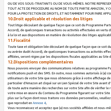
OU DE VOS SOUS-TRAITANTS OU DE VOUS-MÊMES. NOTRE REPRES
TOUT ACTE DE PROCEDURE AU NOM DE TOUTE PARTIE AMAZON , Y CO
POUR LA PROTECTION DE DROITS, ET NOTAMMENT POUR FAIRE APPL
10.Droit applicable et résolution des litiges
Tout litige découlant de quelque façon que ce soit du Programme Parte
Accord), de quelconques transactions ou activités effectuées en vertu d
à la loi et aux dispositions en matière de résolution des litiges applic
11.Fiscalité
Toute taxe et obligation liée découlant de quelque façon que ce soit 
ou avérée dudit Accord), de quelconques transactions ou activités effe
affiliées, seront régies par les dispositions fiscales applicables au Si
12.Dispositions complémentaires
Nous pouvons envoyer des communications relatives au programme Parten
notifications push et des SMS. En outre, nous sommes autorisés à (a) cont
utilisateurs de votre Site que nous obtenons grâce à votre affichage de
particulier d'Amazon ait cliqué sur un Lien Spécial de votre Site avant d
de toute autre manière des recherches sur votre Site afin de vérifier le re
votre mise en œuvre du Contenu du Programme figurant sur votre Site à
plus sur la façon dont nous traitons vos données personnelles, veuille
que reproduit en
Annexe 4
,
Vous reconnaissez et acceptez que (a) nos sociétés affiliées et nous-m