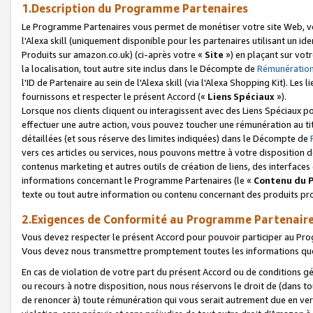
1.Description du Programme Partenaires
Le Programme Partenaires vous permet de monétiser votre site Web, vos 
l'Alexa skill (uniquement disponible pour les partenaires utilisant un 
Produits sur amazon.co.uk) (ci-après votre «
Site
») en plaçant sur votr
la localisation, tout autre site inclus dans le Décompte de
Rémunération
l'ID de Partenaire au sein de l'Alexa skill (via l'Alexa Shopping Kit). Le
fournissons et respecter le présent Accord («
Liens Spéciaux
»).
Lorsque nos clients cliquent ou interagissent avec des Liens Spéciaux p
effectuer une autre action, vous pouvez toucher une rémunération au ti
détaillées (et sous réserve des limites indiquées) dans le Décompte de
vers ces articles ou services, nous pouvons mettre à votre disposition d
contenus marketing et autres outils de création de liens, des interfaces
informations concernant le Programme Partenaires (le «
Contenu du 
texte ou tout autre information ou contenu concernant des produits prop
2.Exigences de Conformité au Programme Partenair
Vous devez respecter le présent Accord pour pouvoir participer au Pr
Vous devez nous transmettre promptement toutes les informations que
En cas de violation de votre part du présent Accord ou de conditions g
ou recours à notre disposition, nous nous réservons le droit de (dans 
de renoncer à) toute rémunération qui vous serait autrement due en ver