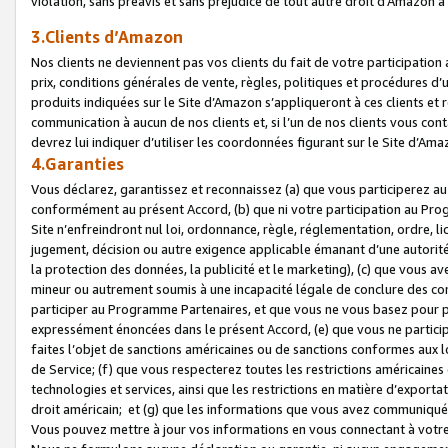
violation, sans préavis et sans préjudice de tout autre droit d’Amazo
3.Clients d’Amazon
Nos clients ne deviennent pas vos clients du fait de votre participati
prix, conditions générales de vente, règles, politiques et procédures d’u
produits indiquées sur le Site d’Amazon s’appliqueront à ces clients et
communication à aucun de nos clients et, si l’un de nos clients vous co
devrez lui indiquer d’utiliser les coordonnées figurant sur le Site d’Ama
4.Garanties
Vous déclarez, garantissez et reconnaissez (a) que vous participerez a
conformément au présent Accord, (b) que ni votre participation au Prog
Site n’enfreindront nul loi, ordonnance, règle, réglementation, ordre, li
jugement, décision ou autre exigence applicable émanant d’une autori
la protection des données, la publicité et le marketing), (c) que vous 
mineur ou autrement soumis à une incapacité légale de conclure des con
participer au Programme Partenaires, et que vous ne vous basez pour pr
expressément énoncées dans le présent Accord, (e) que vous ne particip
faites l’objet de sanctions américaines ou de sanctions conformes aux 
de Service; (f) que vous respecterez toutes les restrictions américaines
technologies et services, ainsi que les restrictions en matière d’exporta
droit américain; et (g) que les informations que vous avez communiqué
Vous pouvez mettre à jour vos informations en vous connectant à votre