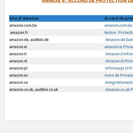
ANNEXE 4 : ACCORD DE PROTECTION 
Site d’ Amazon
Accord de pro
amazon.com.be
amazon.com.be 
amazon.fr
Notice : Protect
amazon.de, audible.de
Amazon.de Date
amazon.ie
amazon.ie Priva
amazon.it
Amazon.it Infor
amazon.nl
Amazon.nl Priva
amazon.pl
Informacja O P
amazon.es
Aviso de Privac
amazon.se
Integritetsmed
amazon.co.uk, audible.co.uk
Amazon.co.uk Pr