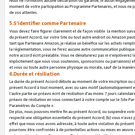
Nous ne formulons aucune déclaration ou garantie, ni aucun engagemen
moment de votre participation au Programme Partenaires, et nous ne p
de vos attentes.
5.S’identifier comme Partenaire
Vous devez faire figurer clairement et de façon visible la mention sui
du présent Accord, sur votre Site ou tout autre endroit où Amazon peut vo
tant que Partenaire Amazon, je réalise un bénéfice sur les achats remplis
la réglementation, vous ne ferez aucune autre communication publique
notre accord écrit préalable. Vous ne dénaturerez pas ni n’enjoliverez 
implicitement que nous vous soutenons, sponsorisons ou parrainons) et v
et vous ou toute autre personne physique ou morale, sauf de la manièr
6.Durée et résiliation
La durée du présent Accord débute au moment de votre inscription ou de
présent Accord à tout moment, avec ou sans motif (automatiquement et sa
l’autre partie un préavis écrit de résiliation d’au moins 7 jours calenda
préavis de résiliation en vous connectant à votre compte sur le Site Par
Paramètres du Compte ».
De plus, nous pouvons mettre fin au présent Accord, ou suspendre votre 
respecté une obligation essentielle du présent Accord; (b) vous n’avez p
effet que nous vous avons adressée, à toute autre violation du présen
pourrions être confrontés à de potentielles actions ou mises en œuvre 