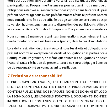
votre participation au Programme Partenaires a été utilisée pour une ac
participation au Programme Partenaires pourrait ternir notre marque ou
obligations relatives au recouvrement des impôts dans le cadre du prése
présent Accord; (g) nous avons précédemment résilié le présent Accord
nous considérons être votre affiliée ou agissant de concert avec vous 
sa version habituellement mise à la disposition des participants. Afin d’é
violation de l’Article 5 ou des Politiques du Programme sera considéré
Nous sommes à même de retenir les rémunérations accumulées et impayée
que le montant correct est bien versé (par ex., dans le cas d’annulations
Lors de la résiliation du présent Accord, tous les droits et obligations 
présent Accord, à l’exception des droits et obligations des parties prévus
Politiques du Programme, de même que toutes les obligations de paiement
l’Accord. Nulle résiliation du présent Accord ne saurait dégager l'une 
ou de responsabilité survenue avant la résiliation.
7.Exclusion de responsabilité
LE PROGRAMME PARTENAIRES, LE SITE D’AMAZON, TOUT PRODUIT ET 
LIEN, TOUT CONTENU, TOUTE INTERFACE DE PROGRAMMATION D'APP
CONTENU PUBLICITAIRE, NOS MARQUES, NOMS DE DOMAINE ET LOGOS
LA TECHNOLOGIE, LES LOGICIELS, FONCTIONS, DOCUMENTS, DONNEES
INFORMATIONS ET CONTENUS FOURNIS OU UTILISES PAR NOUS OU P
CADRE DU PROGRAMME PARTENAIRES (DESIGNES COLLECTIVEMENT LE