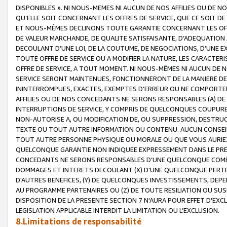
DISPONIBLES ». NI NOUS-MEMES NI AUCUN DE NOS AFFILIES OU D
QU’ELLE SOIT CONCERNANT LES OFFRES DE SERVICE, QUE CE SOIT DE
ET NOUS-MÊMES DECLINONS TOUTE GARANTIE CONCERNANT LES OFFRE
DE VALEUR MARCHANDE, DE QUALITE SATISFAISANTE, D’ADEQUATION
DECOULANT D’UNE LOI, DE LA COUTUME, DE NEGOCIATIONS, D’UNE
TOUTE OFFRE DE SERVICE OU A MODIFIER LA NATURE, LES CARACTERI
OFFRE DE SERVICE, A TOUT MOMENT. NI NOUS-MÊMES NI AUCUN DE 
SERVICE SERONT MAINTENUES, FONCTIONNERONT DE LA MANIERE DECR
ININTERROMPUES, EXACTES, EXEMPTES D’ERREUR OU NE COMPORT
AFFILIES OU DE NOS CONCEDANTS NE SERONS RESPONSABLES (A) DE
INTERRUPTIONS DE SERVICE, Y COMPRIS DE QUELCONQUES COUPURE
NON-AUTORISE A, OU MODIFICATION DE, OU SUPPRESSION, DESTRUC
TEXTE OU TOUT AUTRE INFORMATION OU CONTENU. AUCUN CONSEIL 
TOUT AUTRE PERSONNE PHYSIQUE OU MORALE OU QUE VOUS AURIEZ 
QUELCONQUE GARANTIE NON INDIQUEE EXPRESSEMENT DANS LE PRES
CONCEDANTS NE SERONS RESPONSABLES D’UNE QUELCONQUE COM
DOMMAGES ET INTERETS DECOULANT (X) D'UNE QUELCONQUE PERTE D
D'AUTRES BENEFICES, (Y) DE QUELCONQUES INVESTISSEMENTS, DEP
AU PROGRAMME PARTENAIRES OU (Z) DE TOUTE RESILIATION OU SU
DISPOSITION DE LA PRESENTE SECTION 7 N'AURA POUR EFFET D'EXC
LEGISLATION APPLICABLE INTERDIT LA LIMITATION OU L’EXCLUSION.
8.Limitations de responsabilité