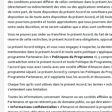
des conditions pouvant différer de celles contenues dans le présent Ac
(directement ou indirectement) des sites ou des applications similaires o
de votre part, de toute disposition du présent Accord ne constituera pa
disposition ou de toute autre disposition du présent Accord, et (d) tou
nous pourrions prendre et toutes approbations que nous pourrions donn
notre seule discrétion, et ne seront valables que si elles sont confirmée
Vous ne pouvez pas céder ou transférer le présent Accord, du fait de la 
réserve de cette restriction, le présent Accord sera obligatoire, opposab
Le présent Accord intègre, et vous vous engagez à respecter, la dernière 
mentionnées dans le présent Accord et toute autre politique s’appliqua
programme Partenaires (les «
Politiques du Programme
»), y compri
contradiction entre le présent Accord et toute Politique du Programme, 
l’accord que vous avez conclu avec une société affiliée d’Amazon dans 
programme séparé. Le présent Accord (y compris les Politiques du Progr
Programme Partenaires, et il supplante tous les accords et discussions 
Chaque fois qu’ils sont utilisés dans le présent Accord, les termes « in
s'entendent sans limitation.
Toutes les informations concernant Amazon ou ses sociétés affiliées 
Partenaires et qui ne relèvent pas du domaine public, ou qui devraient
«
Informations confidentielles
» d’Amazon et demeurent la propriété 
mesure où leur utilisation est raisonnablement nécessaire pour l'appli