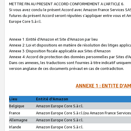
METTRE FIN AU PRESENT ACCORD CONFORMEMENT A L’ARTICLE 6.
Si vous avez conclu le présent Accord avec Amazon France Services SAS 
futures du présent Accord seront réputées s’appliquer entre vous et 
Europe Core S.à r.l.
Annexe 1 :Entité d’Amazon et Site d’Amazon par lieu
Annexe 2 :Loi et dispositions en matière de résolution des litiges appli
Annexe 3 :Disposition fiscale applicable aux Sites d’Amazon
Annexe 4 :Accord de protection des données personnelles par Sites d
Dans ces annexes, les traductions sont fournies à titre indicatif uniquem
version anglaise de ces documents prévaut en cas de contradiction.
ANNEXE 1 : ENTITE D’A
Lieu
Entité d’Amazon
Belgique
Amazon Europe Core S.à r.l.
France
Amazon Europe Core S.à r.l.(ou Amazon France Services 
Allemagne
Amazon Europe Core S.à r.l.
Irlande
Amazon Europe Core S.à r.l.