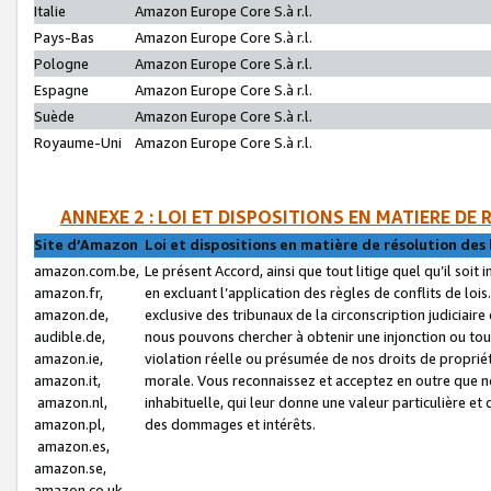
Italie
Amazon Europe Core S.à r.l.
Pays-Bas
Amazon Europe Core S.à r.l.
Pologne
Amazon Europe Core S.à r.l.
Espagne
Amazon Europe Core S.à r.l.
Suède
Amazon Europe Core S.à r.l.
Royaume-Uni
Amazon Europe Core S.à r.l.
ANNEXE 2 : LOI ET DISPOSITIONS EN MATIERE DE
Site d’Amazon
Loi et dispositions en matière de résolution des 
amazon.com.be,
Le présent Accord, ainsi que tout litige quel qu’il soi
amazon.fr,
en excluant l’application des règles de conflits de l
amazon.de,
exclusive des tribunaux de la circonscription judiciai
audible.de,
nous pouvons chercher à obtenir une injonction ou tou
amazon.ie,
violation réelle ou présumée de nos droits de proprié
amazon.it,
morale. Vous reconnaissez et acceptez en outre que n
amazon.nl,
inhabituelle, qui leur donne une valeur particulière 
amazon.pl,
des dommages et intérêts.
amazon.es,
amazon.se,
amazon.co.uk,