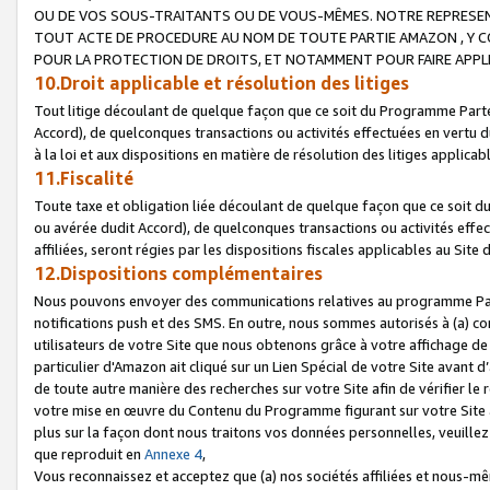
OU DE VOS SOUS-TRAITANTS OU DE VOUS-MÊMES. NOTRE REPRES
TOUT ACTE DE PROCEDURE AU NOM DE TOUTE PARTIE AMAZON , Y CO
POUR LA PROTECTION DE DROITS, ET NOTAMMENT POUR FAIRE APPL
10.Droit applicable et résolution des litiges
Tout litige découlant de quelque façon que ce soit du Programme Parte
Accord), de quelconques transactions ou activités effectuées en vertu d
à la loi et aux dispositions en matière de résolution des litiges applic
11.Fiscalité
Toute taxe et obligation liée découlant de quelque façon que ce soit 
ou avérée dudit Accord), de quelconques transactions ou activités effe
affiliées, seront régies par les dispositions fiscales applicables au Si
12.Dispositions complémentaires
Nous pouvons envoyer des communications relatives au programme Parten
notifications push et des SMS. En outre, nous sommes autorisés à (a) cont
utilisateurs de votre Site que nous obtenons grâce à votre affichage de
particulier d'Amazon ait cliqué sur un Lien Spécial de votre Site avant d
de toute autre manière des recherches sur votre Site afin de vérifier le re
votre mise en œuvre du Contenu du Programme figurant sur votre Site à
plus sur la façon dont nous traitons vos données personnelles, veuille
que reproduit en
Annexe 4
,
Vous reconnaissez et acceptez que (a) nos sociétés affiliées et nous-m