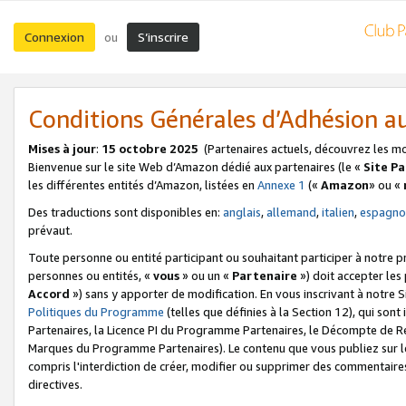
Connexion
S’inscrire
ou
Conditions Générales d’Adhésion 
Mises à jour
:
15 octobre 2025
(Partenaires actuels, découvrez les m
Bienvenue sur le site Web d’Amazon dédié aux partenaires (le «
Site P
les différentes entités d’Amazon, listées en
Annexe 1
(«
Amazon
» ou «
Des traductions sont disponibles en:
anglais
,
allemand
,
italien
,
espagno
prévaut.
Toute personne ou entité participant ou souhaitant participer à notre 
personnes ou entités, «
vous
» ou un «
Partenaire
») doit accepter le
Accord
») sans y apporter de modification. En vous inscrivant à notre Si
Politiques du Programme
(telles que définies à la Section 12), qui so
Partenaires, la Licence PI du Programme Partenaires, le Décompte de 
Marques du Programme Partenaires). Le contenu que vous publiez sur l
compris l'interdiction de créer, modifier ou supprimer des commentaires
directives.