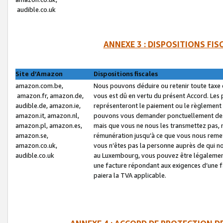
audible.co.uk
ANNEXE 3 : DISPOSITIONS FI
Site d’Amazon
Dispositions fiscales
amazon.com.be,
Nous pouvons déduire ou retenir toute taxe 
amazon.fr, amazon.de,
vous est dû en vertu du présent Accord. Les 
audible.de, amazon.ie,
représenteront le paiement ou le règlement 
amazon.it, amazon.nl,
pouvons vous demander ponctuellement des r
amazon.pl, amazon.es,
mais que vous ne nous les transmettez pas, n
amazon.se,
rémunération jusqu’à ce que vous nous reme
amazon.co.uk,
vous n’êtes pas la personne auprès de qui no
audible.co.uk
au Luxembourg, vous pouvez être légalement 
une facture répondant aux exigences d’une 
paiera la TVA applicable.