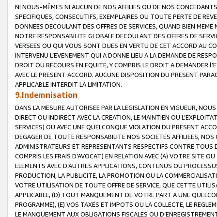
NI NOUS-MÊMES NI AUCUN DE NOS AFFILIES OU DE NOS CONCEDANT
SPECIFIQUES, CONSECUTIFS, EXEMPLAIRES OU TOUTE PERTE DE REVE
DONNEES DECOULANT DES OFFRES DE SERVICES, QUAND BIEN MEME N
NOTRE RESPONSABILITE GLOBALE DECOULANT DES OFFRES DE SERVI
VERSEES OU QUI VOUS SONT DUES EN VERTU DE CET ACCORD AU CO
INTERVENU L’EVENEMENT QUI A DONNE LIEU A LA DEMANDE DE RESP
DROIT OU RECOURS EN EQUITE, Y COMPRIS LE DROIT A DEMANDER l'
AVEC LE PRESENT ACCORD. AUCUNE DISPOSITION DU PRESENT PARAG
APPLICABLE INTERDIT LA LIMITATION.
9.Indemnisation
DANS LA MESURE AUTORISEE PAR LA LEGISLATION EN VIGUEUR, NO
DIRECT OU INDIRECT AVEC LA CREATION, LE MAINTIEN OU L’EXPLOIT
SERVICES) OU AVEC UNE QUELCONQUE VIOLATION DU PRESENT ACCO
DEGAGER DE TOUTE RESPONSABILITE NOS SOCIETES AFFILIEES, NOS 
ADMINISTRATEURS ET REPRESENTANTS RESPECTIFS CONTRE TOUS D
COMPRIS LES FRAIS D’AVOCAT) EN RELATION AVEC (A) VOTRE SITE O
ELEMENTS AVEC D’AUTRES APPLICATIONS, CONTENUS OU PROCESSUS, (
PRODUCTION, LA PUBLICITE, LA PROMOTION OU LA COMMERCIALISAT
VOTRE UTILISATION DE TOUTE OFFRE DE SERVICE, QUE CETTE UTILI
APPLICABLE, (D) TOUT MANQUEMENT DE VOTRE PART A UNE QUELCO
PROGRAMME), (E) VOS TAXES ET IMPOTS OU LA COLLECTE, LE REGLE
LE MANQUEMENT AUX OBLIGATIONS FISCALES OU D’ENREGISTREMENT 