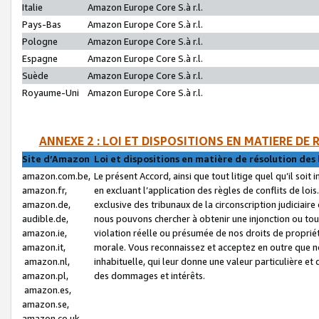
Italie
Amazon Europe Core S.à r.l.
Pays-Bas
Amazon Europe Core S.à r.l.
Pologne
Amazon Europe Core S.à r.l.
Espagne
Amazon Europe Core S.à r.l.
Suède
Amazon Europe Core S.à r.l.
Royaume-Uni
Amazon Europe Core S.à r.l.
ANNEXE 2 : LOI ET DISPOSITIONS EN MATIERE DE
Site d’Amazon
Loi et dispositions en matière de résolution des 
amazon.com.be,
Le présent Accord, ainsi que tout litige quel qu’il soi
amazon.fr,
en excluant l’application des règles de conflits de l
amazon.de,
exclusive des tribunaux de la circonscription judiciai
audible.de,
nous pouvons chercher à obtenir une injonction ou tou
amazon.ie,
violation réelle ou présumée de nos droits de proprié
amazon.it,
morale. Vous reconnaissez et acceptez en outre que n
amazon.nl,
inhabituelle, qui leur donne une valeur particulière 
amazon.pl,
des dommages et intérêts.
amazon.es,
amazon.se,
amazon.co.uk,