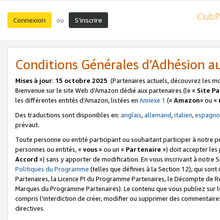
Connexion
S’inscrire
ou
Conditions Générales d’Adhésion 
Mises à jour
:
15 octobre 2025
(Partenaires actuels, découvrez les m
Bienvenue sur le site Web d’Amazon dédié aux partenaires (le «
Site P
les différentes entités d’Amazon, listées en
Annexe 1
(«
Amazon
» ou «
Des traductions sont disponibles en:
anglais
,
allemand
,
italien
,
espagno
prévaut.
Toute personne ou entité participant ou souhaitant participer à notre 
personnes ou entités, «
vous
» ou un «
Partenaire
») doit accepter le
Accord
») sans y apporter de modification. En vous inscrivant à notre Si
Politiques du Programme
(telles que définies à la Section 12), qui so
Partenaires, la Licence PI du Programme Partenaires, le Décompte de 
Marques du Programme Partenaires). Le contenu que vous publiez sur l
compris l'interdiction de créer, modifier ou supprimer des commentaires
directives.