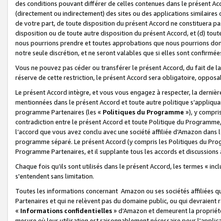
des conditions pouvant différer de celles contenues dans le présent Ac
(directement ou indirectement) des sites ou des applications similaires o
de votre part, de toute disposition du présent Accord ne constituera pa
disposition ou de toute autre disposition du présent Accord, et (d) tou
nous pourrions prendre et toutes approbations que nous pourrions donn
notre seule discrétion, et ne seront valables que si elles sont confirmée
Vous ne pouvez pas céder ou transférer le présent Accord, du fait de la 
réserve de cette restriction, le présent Accord sera obligatoire, opposab
Le présent Accord intègre, et vous vous engagez à respecter, la dernière 
mentionnées dans le présent Accord et toute autre politique s’appliqua
programme Partenaires (les «
Politiques du Programme
»), y compri
contradiction entre le présent Accord et toute Politique du Programme, 
l’accord que vous avez conclu avec une société affiliée d’Amazon dans 
programme séparé. Le présent Accord (y compris les Politiques du Progr
Programme Partenaires, et il supplante tous les accords et discussions 
Chaque fois qu’ils sont utilisés dans le présent Accord, les termes « in
s'entendent sans limitation.
Toutes les informations concernant Amazon ou ses sociétés affiliées 
Partenaires et qui ne relèvent pas du domaine public, ou qui devraient
«
Informations confidentielles
» d’Amazon et demeurent la propriété 
mesure où leur utilisation est raisonnablement nécessaire pour l'appli