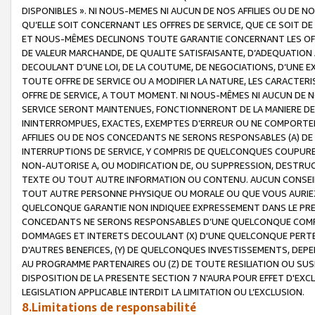
DISPONIBLES ». NI NOUS-MEMES NI AUCUN DE NOS AFFILIES OU D
QU’ELLE SOIT CONCERNANT LES OFFRES DE SERVICE, QUE CE SOIT DE
ET NOUS-MÊMES DECLINONS TOUTE GARANTIE CONCERNANT LES OFFRE
DE VALEUR MARCHANDE, DE QUALITE SATISFAISANTE, D’ADEQUATION
DECOULANT D’UNE LOI, DE LA COUTUME, DE NEGOCIATIONS, D’UNE
TOUTE OFFRE DE SERVICE OU A MODIFIER LA NATURE, LES CARACTERI
OFFRE DE SERVICE, A TOUT MOMENT. NI NOUS-MÊMES NI AUCUN DE 
SERVICE SERONT MAINTENUES, FONCTIONNERONT DE LA MANIERE DECR
ININTERROMPUES, EXACTES, EXEMPTES D’ERREUR OU NE COMPORT
AFFILIES OU DE NOS CONCEDANTS NE SERONS RESPONSABLES (A) DE
INTERRUPTIONS DE SERVICE, Y COMPRIS DE QUELCONQUES COUPURE
NON-AUTORISE A, OU MODIFICATION DE, OU SUPPRESSION, DESTRUC
TEXTE OU TOUT AUTRE INFORMATION OU CONTENU. AUCUN CONSEIL 
TOUT AUTRE PERSONNE PHYSIQUE OU MORALE OU QUE VOUS AURIEZ 
QUELCONQUE GARANTIE NON INDIQUEE EXPRESSEMENT DANS LE PRES
CONCEDANTS NE SERONS RESPONSABLES D’UNE QUELCONQUE COM
DOMMAGES ET INTERETS DECOULANT (X) D'UNE QUELCONQUE PERTE D
D'AUTRES BENEFICES, (Y) DE QUELCONQUES INVESTISSEMENTS, DEP
AU PROGRAMME PARTENAIRES OU (Z) DE TOUTE RESILIATION OU SU
DISPOSITION DE LA PRESENTE SECTION 7 N'AURA POUR EFFET D'EXC
LEGISLATION APPLICABLE INTERDIT LA LIMITATION OU L’EXCLUSION.
8.Limitations de responsabilité