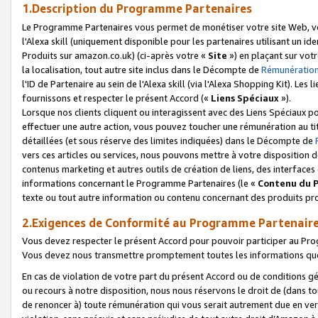
1.Description du Programme Partenaires
Le Programme Partenaires vous permet de monétiser votre site Web, vos 
l'Alexa skill (uniquement disponible pour les partenaires utilisant un 
Produits sur amazon.co.uk) (ci-après votre «
Site
») en plaçant sur votr
la localisation, tout autre site inclus dans le Décompte de
Rémunération
l'ID de Partenaire au sein de l'Alexa skill (via l'Alexa Shopping Kit). Le
fournissons et respecter le présent Accord («
Liens Spéciaux
»).
Lorsque nos clients cliquent ou interagissent avec des Liens Spéciaux p
effectuer une autre action, vous pouvez toucher une rémunération au ti
détaillées (et sous réserve des limites indiquées) dans le Décompte de
vers ces articles ou services, nous pouvons mettre à votre disposition d
contenus marketing et autres outils de création de liens, des interfaces
informations concernant le Programme Partenaires (le «
Contenu du 
texte ou tout autre information ou contenu concernant des produits prop
2.Exigences de Conformité au Programme Partenair
Vous devez respecter le présent Accord pour pouvoir participer au Pr
Vous devez nous transmettre promptement toutes les informations que
En cas de violation de votre part du présent Accord ou de conditions g
ou recours à notre disposition, nous nous réservons le droit de (dans 
de renoncer à) toute rémunération qui vous serait autrement due en ver