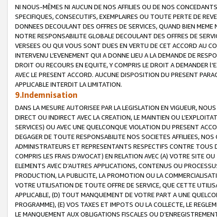
NI NOUS-MÊMES NI AUCUN DE NOS AFFILIES OU DE NOS CONCEDANT
SPECIFIQUES, CONSECUTIFS, EXEMPLAIRES OU TOUTE PERTE DE REVE
DONNEES DECOULANT DES OFFRES DE SERVICES, QUAND BIEN MEME N
NOTRE RESPONSABILITE GLOBALE DECOULANT DES OFFRES DE SERVI
VERSEES OU QUI VOUS SONT DUES EN VERTU DE CET ACCORD AU CO
INTERVENU L’EVENEMENT QUI A DONNE LIEU A LA DEMANDE DE RESP
DROIT OU RECOURS EN EQUITE, Y COMPRIS LE DROIT A DEMANDER l'
AVEC LE PRESENT ACCORD. AUCUNE DISPOSITION DU PRESENT PARAG
APPLICABLE INTERDIT LA LIMITATION.
9.Indemnisation
DANS LA MESURE AUTORISEE PAR LA LEGISLATION EN VIGUEUR, NO
DIRECT OU INDIRECT AVEC LA CREATION, LE MAINTIEN OU L’EXPLOIT
SERVICES) OU AVEC UNE QUELCONQUE VIOLATION DU PRESENT ACCO
DEGAGER DE TOUTE RESPONSABILITE NOS SOCIETES AFFILIEES, NOS 
ADMINISTRATEURS ET REPRESENTANTS RESPECTIFS CONTRE TOUS D
COMPRIS LES FRAIS D’AVOCAT) EN RELATION AVEC (A) VOTRE SITE O
ELEMENTS AVEC D’AUTRES APPLICATIONS, CONTENUS OU PROCESSUS, (
PRODUCTION, LA PUBLICITE, LA PROMOTION OU LA COMMERCIALISAT
VOTRE UTILISATION DE TOUTE OFFRE DE SERVICE, QUE CETTE UTILI
APPLICABLE, (D) TOUT MANQUEMENT DE VOTRE PART A UNE QUELCO
PROGRAMME), (E) VOS TAXES ET IMPOTS OU LA COLLECTE, LE REGLE
LE MANQUEMENT AUX OBLIGATIONS FISCALES OU D’ENREGISTREMENT 