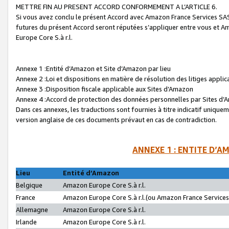
METTRE FIN AU PRESENT ACCORD CONFORMEMENT A L’ARTICLE 6.
Si vous avez conclu le présent Accord avec Amazon France Services SAS 
futures du présent Accord seront réputées s’appliquer entre vous et 
Europe Core S.à r.l.
Annexe 1 :Entité d’Amazon et Site d’Amazon par lieu
Annexe 2 :Loi et dispositions en matière de résolution des litiges appli
Annexe 3 :Disposition fiscale applicable aux Sites d’Amazon
Annexe 4 :Accord de protection des données personnelles par Sites d
Dans ces annexes, les traductions sont fournies à titre indicatif uniquem
version anglaise de ces documents prévaut en cas de contradiction.
ANNEXE 1 : ENTITE D’A
Lieu
Entité d’Amazon
Belgique
Amazon Europe Core S.à r.l.
France
Amazon Europe Core S.à r.l.(ou Amazon France Services 
Allemagne
Amazon Europe Core S.à r.l.
Irlande
Amazon Europe Core S.à r.l.