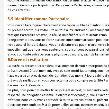
Nous ne formulons aucune déclaration ou garantie, ni aucun engagemen
moment de votre participation au Programme Partenaires, et nous ne p
de vos attentes.
5.S’identifier comme Partenaire
Vous devez faire figurer clairement et de façon visible la mention sui
du présent Accord, sur votre Site ou tout autre endroit où Amazon peut vo
tant que Partenaire Amazon, je réalise un bénéfice sur les achats remplis
la réglementation, vous ne ferez aucune autre communication publique
notre accord écrit préalable. Vous ne dénaturerez pas ni n’enjoliverez 
implicitement que nous vous soutenons, sponsorisons ou parrainons) et v
et vous ou toute autre personne physique ou morale, sauf de la manièr
6.Durée et résiliation
La durée du présent Accord débute au moment de votre inscription ou de
présent Accord à tout moment, avec ou sans motif (automatiquement et sa
l’autre partie un préavis écrit de résiliation d’au moins 7 jours calenda
préavis de résiliation en vous connectant à votre compte sur le Site Par
Paramètres du Compte ».
De plus, nous pouvons mettre fin au présent Accord, ou suspendre votre 
respecté une obligation essentielle du présent Accord; (b) vous n’avez p
effet que nous vous avons adressée, à toute autre violation du présen
pourrions être confrontés à de potentielles actions ou mises en œuvre 