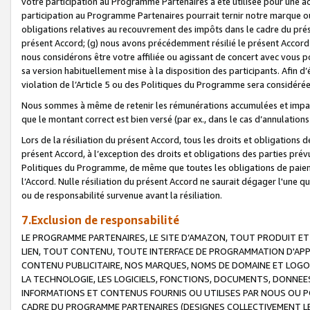
votre participation au Programme Partenaires a été utilisée pour une ac
participation au Programme Partenaires pourrait ternir notre marque ou
obligations relatives au recouvrement des impôts dans le cadre du prése
présent Accord; (g) nous avons précédemment résilié le présent Accord
nous considérons être votre affiliée ou agissant de concert avec vous 
sa version habituellement mise à la disposition des participants. Afin d’é
violation de l’Article 5 ou des Politiques du Programme sera considéré
Nous sommes à même de retenir les rémunérations accumulées et impayée
que le montant correct est bien versé (par ex., dans le cas d’annulations
Lors de la résiliation du présent Accord, tous les droits et obligations 
présent Accord, à l’exception des droits et obligations des parties prévus
Politiques du Programme, de même que toutes les obligations de paiement
l’Accord. Nulle résiliation du présent Accord ne saurait dégager l'une 
ou de responsabilité survenue avant la résiliation.
7.Exclusion de responsabilité
LE PROGRAMME PARTENAIRES, LE SITE D’AMAZON, TOUT PRODUIT ET 
LIEN, TOUT CONTENU, TOUTE INTERFACE DE PROGRAMMATION D'APP
CONTENU PUBLICITAIRE, NOS MARQUES, NOMS DE DOMAINE ET LOGOS
LA TECHNOLOGIE, LES LOGICIELS, FONCTIONS, DOCUMENTS, DONNEES
INFORMATIONS ET CONTENUS FOURNIS OU UTILISES PAR NOUS OU P
CADRE DU PROGRAMME PARTENAIRES (DESIGNES COLLECTIVEMENT LE