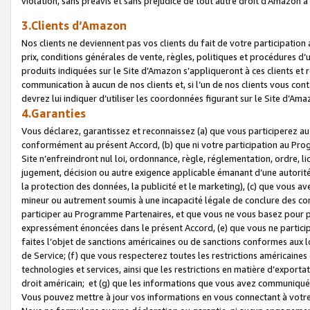
violation, sans préavis et sans préjudice de tout autre droit d’Amazo
3.Clients d’Amazon
Nos clients ne deviennent pas vos clients du fait de votre participati
prix, conditions générales de vente, règles, politiques et procédures d’u
produits indiquées sur le Site d’Amazon s’appliqueront à ces clients et
communication à aucun de nos clients et, si l’un de nos clients vous co
devrez lui indiquer d’utiliser les coordonnées figurant sur le Site d’Ama
4.Garanties
Vous déclarez, garantissez et reconnaissez (a) que vous participerez a
conformément au présent Accord, (b) que ni votre participation au Prog
Site n’enfreindront nul loi, ordonnance, règle, réglementation, ordre, li
jugement, décision ou autre exigence applicable émanant d’une autori
la protection des données, la publicité et le marketing), (c) que vous 
mineur ou autrement soumis à une incapacité légale de conclure des con
participer au Programme Partenaires, et que vous ne vous basez pour pr
expressément énoncées dans le présent Accord, (e) que vous ne particip
faites l’objet de sanctions américaines ou de sanctions conformes aux 
de Service; (f) que vous respecterez toutes les restrictions américaines
technologies et services, ainsi que les restrictions en matière d’exporta
droit américain; et (g) que les informations que vous avez communiqué
Vous pouvez mettre à jour vos informations en vous connectant à votre