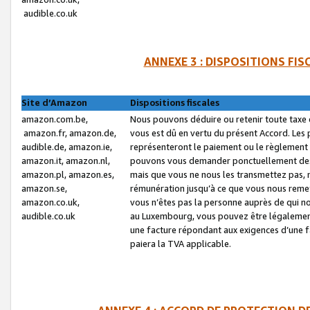
audible.co.uk
ANNEXE 3 : DISPOSITIONS FI
Site d’Amazon
Dispositions fiscales
amazon.com.be,
Nous pouvons déduire ou retenir toute taxe 
amazon.fr, amazon.de,
vous est dû en vertu du présent Accord. Les 
audible.de, amazon.ie,
représenteront le paiement ou le règlement 
amazon.it, amazon.nl,
pouvons vous demander ponctuellement des r
amazon.pl, amazon.es,
mais que vous ne nous les transmettez pas, n
amazon.se,
rémunération jusqu’à ce que vous nous reme
amazon.co.uk,
vous n’êtes pas la personne auprès de qui no
audible.co.uk
au Luxembourg, vous pouvez être légalement 
une facture répondant aux exigences d’une 
paiera la TVA applicable.