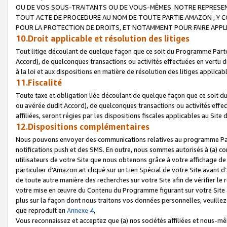
OU DE VOS SOUS-TRAITANTS OU DE VOUS-MÊMES. NOTRE REPRES
TOUT ACTE DE PROCEDURE AU NOM DE TOUTE PARTIE AMAZON , Y CO
POUR LA PROTECTION DE DROITS, ET NOTAMMENT POUR FAIRE APPL
10.Droit applicable et résolution des litiges
Tout litige découlant de quelque façon que ce soit du Programme Parte
Accord), de quelconques transactions ou activités effectuées en vertu d
à la loi et aux dispositions en matière de résolution des litiges applic
11.Fiscalité
Toute taxe et obligation liée découlant de quelque façon que ce soit 
ou avérée dudit Accord), de quelconques transactions ou activités effe
affiliées, seront régies par les dispositions fiscales applicables au Si
12.Dispositions complémentaires
Nous pouvons envoyer des communications relatives au programme Parten
notifications push et des SMS. En outre, nous sommes autorisés à (a) cont
utilisateurs de votre Site que nous obtenons grâce à votre affichage de
particulier d'Amazon ait cliqué sur un Lien Spécial de votre Site avant d
de toute autre manière des recherches sur votre Site afin de vérifier le re
votre mise en œuvre du Contenu du Programme figurant sur votre Site à
plus sur la façon dont nous traitons vos données personnelles, veuille
que reproduit en
Annexe 4
,
Vous reconnaissez et acceptez que (a) nos sociétés affiliées et nous-m