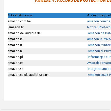
ANNEXE 4 : ACCORD DE PROTECTION 
Site d’ Amazon
Accord de pro
amazon.com.be
amazon.com.be 
amazon.fr
Notice : Protect
amazon.de, audible.de
Amazon.de Date
amazon.ie
amazon.ie Priva
amazon.it
Amazon.it Infor
amazon.nl
Amazon.nl Priva
amazon.pl
Informacja O P
amazon.es
Aviso de Privac
amazon.se
Integritetsmed
amazon.co.uk, audible.co.uk
Amazon.co.uk Pr