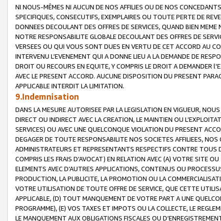
NI NOUS-MÊMES NI AUCUN DE NOS AFFILIES OU DE NOS CONCEDANT
SPECIFIQUES, CONSECUTIFS, EXEMPLAIRES OU TOUTE PERTE DE REVE
DONNEES DECOULANT DES OFFRES DE SERVICES, QUAND BIEN MEME N
NOTRE RESPONSABILITE GLOBALE DECOULANT DES OFFRES DE SERVI
VERSEES OU QUI VOUS SONT DUES EN VERTU DE CET ACCORD AU CO
INTERVENU L’EVENEMENT QUI A DONNE LIEU A LA DEMANDE DE RESP
DROIT OU RECOURS EN EQUITE, Y COMPRIS LE DROIT A DEMANDER l'
AVEC LE PRESENT ACCORD. AUCUNE DISPOSITION DU PRESENT PARAG
APPLICABLE INTERDIT LA LIMITATION.
9.Indemnisation
DANS LA MESURE AUTORISEE PAR LA LEGISLATION EN VIGUEUR, NO
DIRECT OU INDIRECT AVEC LA CREATION, LE MAINTIEN OU L’EXPLOIT
SERVICES) OU AVEC UNE QUELCONQUE VIOLATION DU PRESENT ACCO
DEGAGER DE TOUTE RESPONSABILITE NOS SOCIETES AFFILIEES, NOS 
ADMINISTRATEURS ET REPRESENTANTS RESPECTIFS CONTRE TOUS D
COMPRIS LES FRAIS D’AVOCAT) EN RELATION AVEC (A) VOTRE SITE O
ELEMENTS AVEC D’AUTRES APPLICATIONS, CONTENUS OU PROCESSUS, (
PRODUCTION, LA PUBLICITE, LA PROMOTION OU LA COMMERCIALISAT
VOTRE UTILISATION DE TOUTE OFFRE DE SERVICE, QUE CETTE UTILI
APPLICABLE, (D) TOUT MANQUEMENT DE VOTRE PART A UNE QUELCO
PROGRAMME), (E) VOS TAXES ET IMPOTS OU LA COLLECTE, LE REGLE
LE MANQUEMENT AUX OBLIGATIONS FISCALES OU D’ENREGISTREMENT 