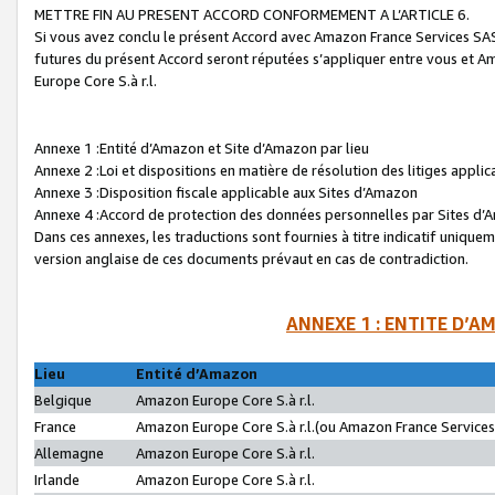
METTRE FIN AU PRESENT ACCORD CONFORMEMENT A L’ARTICLE 6.
Si vous avez conclu le présent Accord avec Amazon France Services SAS 
futures du présent Accord seront réputées s’appliquer entre vous et 
Europe Core S.à r.l.
Annexe 1 :Entité d’Amazon et Site d’Amazon par lieu
Annexe 2 :Loi et dispositions en matière de résolution des litiges appli
Annexe 3 :Disposition fiscale applicable aux Sites d’Amazon
Annexe 4 :Accord de protection des données personnelles par Sites d
Dans ces annexes, les traductions sont fournies à titre indicatif uniquem
version anglaise de ces documents prévaut en cas de contradiction.
ANNEXE 1 : ENTITE D’A
Lieu
Entité d’Amazon
Belgique
Amazon Europe Core S.à r.l.
France
Amazon Europe Core S.à r.l.(ou Amazon France Services 
Allemagne
Amazon Europe Core S.à r.l.
Irlande
Amazon Europe Core S.à r.l.