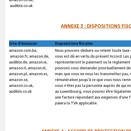
audible.co.uk
ANNEXE 3 : DISPOSITIONS FI
Site d’Amazon
Dispositions fiscales
amazon.com.be,
Nous pouvons déduire ou retenir toute taxe 
amazon.fr, amazon.de,
vous est dû en vertu du présent Accord. Les 
audible.de, amazon.ie,
représenteront le paiement ou le règlement 
amazon.it, amazon.nl,
pouvons vous demander ponctuellement des r
amazon.pl, amazon.es,
mais que vous ne nous les transmettez pas, n
amazon.se,
rémunération jusqu’à ce que vous nous reme
amazon.co.uk,
vous n’êtes pas la personne auprès de qui no
audible.co.uk
au Luxembourg, vous pouvez être légalement 
une facture répondant aux exigences d’une 
paiera la TVA applicable.