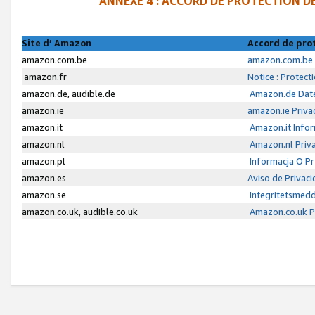
ANNEXE 4 : ACCORD DE PROTECTION 
Site d’ Amazon
Accord de pro
amazon.com.be
amazon.com.be 
amazon.fr
Notice : Protect
amazon.de, audible.de
Amazon.de Date
amazon.ie
amazon.ie Priva
amazon.it
Amazon.it Infor
amazon.nl
Amazon.nl Priva
amazon.pl
Informacja O P
amazon.es
Aviso de Privac
amazon.se
Integritetsmed
amazon.co.uk, audible.co.uk
Amazon.co.uk Pr