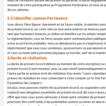
Nous ne formulons aucune déclaration ou garantie, ni aucun engagemen
moment de votre participation au Programme Partenaires, et nous ne p
de vos attentes.
5.S’identifier comme Partenaire
Vous devez faire figurer clairement et de façon visible la mention sui
du présent Accord, sur votre Site ou tout autre endroit où Amazon peut vo
tant que Partenaire Amazon, je réalise un bénéfice sur les achats remplis
la réglementation, vous ne ferez aucune autre communication publique
notre accord écrit préalable. Vous ne dénaturerez pas ni n’enjoliverez 
implicitement que nous vous soutenons, sponsorisons ou parrainons) et v
et vous ou toute autre personne physique ou morale, sauf de la manièr
6.Durée et résiliation
La durée du présent Accord débute au moment de votre inscription ou de
présent Accord à tout moment, avec ou sans motif (automatiquement et sa
l’autre partie un préavis écrit de résiliation d’au moins 7 jours calenda
préavis de résiliation en vous connectant à votre compte sur le Site Par
Paramètres du Compte ».
De plus, nous pouvons mettre fin au présent Accord, ou suspendre votre 
respecté une obligation essentielle du présent Accord; (b) vous n’avez p
effet que nous vous avons adressée, à toute autre violation du présen
pourrions être confrontés à de potentielles actions ou mises en œuvre 