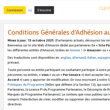
Connexion
S’inscrire
ou
Conditions Générales d’Adhésion 
Mises à jour
:
15 octobre 2025
(Partenaires actuels, découvrez les m
Bienvenue sur le site Web d’Amazon dédié aux partenaires (le «
Site P
les différentes entités d’Amazon, listées en
Annexe 1
(«
Amazon
» ou «
Des traductions sont disponibles en:
anglais
,
allemand
,
italien
,
espagno
prévaut.
Toute personne ou entité participant ou souhaitant participer à notre 
personnes ou entités, «
vous
» ou un «
Partenaire
») doit accepter le
Accord
») sans y apporter de modification. En vous inscrivant à notre Si
Politiques du Programme
(telles que définies à la Section 12), qui so
Partenaires, la Licence PI du Programme Partenaires, le Décompte de 
Marques du Programme Partenaires). Le contenu que vous publiez sur l
compris l'interdiction de créer, modifier ou supprimer des commentaires
directives.