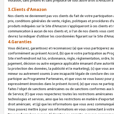
violation, sans préavis et sans préjudice de tout autre droit d’Amazo
3.Clients d’Amazon
Nos clients ne deviennent pas vos clients du fait de votre participati
prix, conditions générales de vente, règles, politiques et procédures d’u
produits indiquées sur le Site d’Amazon s’appliqueront à ces clients et
communication à aucun de nos clients et, si l’un de nos clients vous co
devrez lui indiquer d’utiliser les coordonnées figurant sur le Site d’Ama
4.Garanties
Vous déclarez, garantissez et reconnaissez (a) que vous participerez a
conformément au présent Accord, (b) que ni votre participation au Prog
Site n’enfreindront nul loi, ordonnance, règle, réglementation, ordre, li
jugement, décision ou autre exigence applicable émanant d’une autori
la protection des données, la publicité et le marketing), (c) que vous 
mineur ou autrement soumis à une incapacité légale de conclure des con
participer au Programme Partenaires, et que vous ne vous basez pour pr
expressément énoncées dans le présent Accord, (e) que vous ne particip
faites l’objet de sanctions américaines ou de sanctions conformes aux 
de Service; (f) que vous respecterez toutes les restrictions américaines
technologies et services, ainsi que les restrictions en matière d’exporta
droit américain; et (g) que les informations que vous avez communiqué
Vous pouvez mettre à jour vos informations en vous connectant à votre