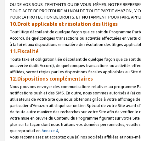
OU DE VOS SOUS-TRAITANTS OU DE VOUS-MÊMES. NOTRE REPRES
TOUT ACTE DE PROCEDURE AU NOM DE TOUTE PARTIE AMAZON , Y CO
POUR LA PROTECTION DE DROITS, ET NOTAMMENT POUR FAIRE APPL
10.Droit applicable et résolution des litiges
Tout litige découlant de quelque façon que ce soit du Programme Parte
Accord), de quelconques transactions ou activités effectuées en vertu d
à la loi et aux dispositions en matière de résolution des litiges applic
11.Fiscalité
Toute taxe et obligation liée découlant de quelque façon que ce soit 
ou avérée dudit Accord), de quelconques transactions ou activités effe
affiliées, seront régies par les dispositions fiscales applicables au Si
12.Dispositions complémentaires
Nous pouvons envoyer des communications relatives au programme Parten
notifications push et des SMS. En outre, nous sommes autorisés à (a) cont
utilisateurs de votre Site que nous obtenons grâce à votre affichage de
particulier d'Amazon ait cliqué sur un Lien Spécial de votre Site avant d
de toute autre manière des recherches sur votre Site afin de vérifier le re
votre mise en œuvre du Contenu du Programme figurant sur votre Site à
plus sur la façon dont nous traitons vos données personnelles, veuille
que reproduit en
Annexe 4
,
Vous reconnaissez et acceptez que (a) nos sociétés affiliées et nous-m