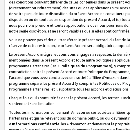
des conditions pouvant différer de celles contenues dans le présent Ac
(directement ou indirectement) des sites ou des applications similaires o
de votre part, de toute disposition du présent Accord ne constituera pa
disposition ou de toute autre disposition du présent Accord, et (d) tou
nous pourrions prendre et toutes approbations que nous pourrions donn
notre seule discrétion, et ne seront valables que si elles sont confirmée
Vous ne pouvez pas céder ou transférer le présent Accord, du fait de la 
réserve de cette restriction, le présent Accord sera obligatoire, opposab
Le présent Accord intègre, et vous vous engagez à respecter, la dernière 
mentionnées dans le présent Accord et toute autre politique s’appliqua
programme Partenaires (les «
Politiques du Programme
»), y compri
contradiction entre le présent Accord et toute Politique du Programme, 
l’accord que vous avez conclu avec une société affiliée d’Amazon dans 
programme séparé. Le présent Accord (y compris les Politiques du Progr
Programme Partenaires, et il supplante tous les accords et discussions 
Chaque fois qu’ils sont utilisés dans le présent Accord, les termes « in
s'entendent sans limitation.
Toutes les informations concernant Amazon ou ses sociétés affiliées 
Partenaires et qui ne relèvent pas du domaine public, ou qui devraient
«
Informations confidentielles
» d’Amazon et demeurent la propriété 
mesure où leur utilisation est raisonnablement nécessaire pour l'appli