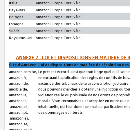
Italie
Amazon Europe Core S.à r.l.
Pays-Bas
Amazon Europe Core S.à r.l.
Pologne
Amazon Europe Core S.à r.l.
Espagne
Amazon Europe Core S.à r.l.
Suède
Amazon Europe Core S.à r.l.
Royaume-Uni
Amazon Europe Core S.à r.l.
ANNEXE 2 : LOI ET DISPOSITIONS EN MATIERE DE
Site d’Amazon
Loi et dispositions en matière de résolution des 
amazon.com.be,
Le présent Accord, ainsi que tout litige quel qu’il soi
amazon.fr,
en excluant l’application des règles de conflits de l
amazon.de,
exclusive des tribunaux de la circonscription judiciai
audible.de,
nous pouvons chercher à obtenir une injonction ou tou
amazon.ie,
violation réelle ou présumée de nos droits de proprié
amazon.it,
morale. Vous reconnaissez et acceptez en outre que n
amazon.nl,
inhabituelle, qui leur donne une valeur particulière 
amazon.pl,
des dommages et intérêts.
amazon.es,
amazon.se,
amazon.co.uk,