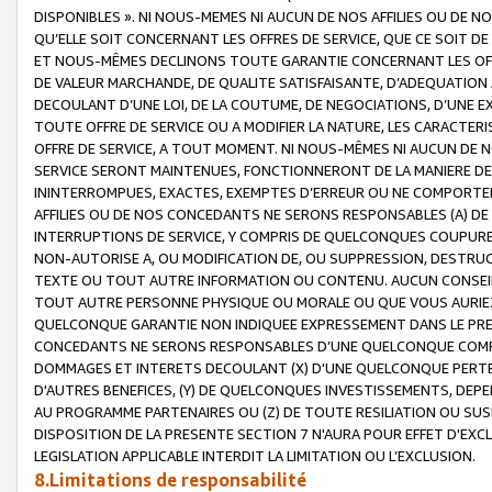
DISPONIBLES ». NI NOUS-MEMES NI AUCUN DE NOS AFFILIES OU D
QU’ELLE SOIT CONCERNANT LES OFFRES DE SERVICE, QUE CE SOIT DE
ET NOUS-MÊMES DECLINONS TOUTE GARANTIE CONCERNANT LES OFFRE
DE VALEUR MARCHANDE, DE QUALITE SATISFAISANTE, D’ADEQUATION
DECOULANT D’UNE LOI, DE LA COUTUME, DE NEGOCIATIONS, D’UNE
TOUTE OFFRE DE SERVICE OU A MODIFIER LA NATURE, LES CARACTERI
OFFRE DE SERVICE, A TOUT MOMENT. NI NOUS-MÊMES NI AUCUN DE 
SERVICE SERONT MAINTENUES, FONCTIONNERONT DE LA MANIERE DECR
ININTERROMPUES, EXACTES, EXEMPTES D’ERREUR OU NE COMPORT
AFFILIES OU DE NOS CONCEDANTS NE SERONS RESPONSABLES (A) DE
INTERRUPTIONS DE SERVICE, Y COMPRIS DE QUELCONQUES COUPURE
NON-AUTORISE A, OU MODIFICATION DE, OU SUPPRESSION, DESTRUC
TEXTE OU TOUT AUTRE INFORMATION OU CONTENU. AUCUN CONSEIL 
TOUT AUTRE PERSONNE PHYSIQUE OU MORALE OU QUE VOUS AURIEZ 
QUELCONQUE GARANTIE NON INDIQUEE EXPRESSEMENT DANS LE PRES
CONCEDANTS NE SERONS RESPONSABLES D’UNE QUELCONQUE COM
DOMMAGES ET INTERETS DECOULANT (X) D'UNE QUELCONQUE PERTE D
D'AUTRES BENEFICES, (Y) DE QUELCONQUES INVESTISSEMENTS, DEP
AU PROGRAMME PARTENAIRES OU (Z) DE TOUTE RESILIATION OU SU
DISPOSITION DE LA PRESENTE SECTION 7 N'AURA POUR EFFET D'EXC
LEGISLATION APPLICABLE INTERDIT LA LIMITATION OU L’EXCLUSION.
8.Limitations de responsabilité