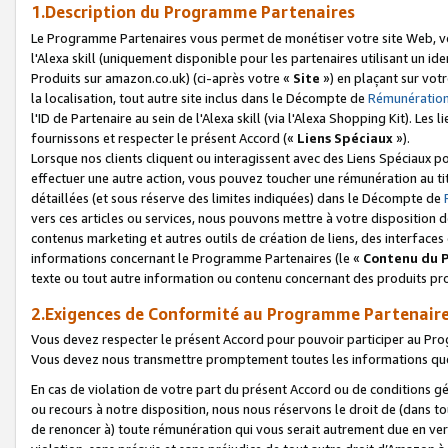
1.Description du Programme Partenaires
Le Programme Partenaires vous permet de monétiser votre site Web, vos 
l'Alexa skill (uniquement disponible pour les partenaires utilisant un 
Produits sur amazon.co.uk) (ci-après votre «
Site
») en plaçant sur votr
la localisation, tout autre site inclus dans le Décompte de
Rémunération
l'ID de Partenaire au sein de l'Alexa skill (via l'Alexa Shopping Kit). Le
fournissons et respecter le présent Accord («
Liens Spéciaux
»).
Lorsque nos clients cliquent ou interagissent avec des Liens Spéciaux p
effectuer une autre action, vous pouvez toucher une rémunération au ti
détaillées (et sous réserve des limites indiquées) dans le Décompte de
vers ces articles ou services, nous pouvons mettre à votre disposition d
contenus marketing et autres outils de création de liens, des interfaces
informations concernant le Programme Partenaires (le «
Contenu du 
texte ou tout autre information ou contenu concernant des produits prop
2.Exigences de Conformité au Programme Partenair
Vous devez respecter le présent Accord pour pouvoir participer au Pr
Vous devez nous transmettre promptement toutes les informations que
En cas de violation de votre part du présent Accord ou de conditions g
ou recours à notre disposition, nous nous réservons le droit de (dans 
de renoncer à) toute rémunération qui vous serait autrement due en ver