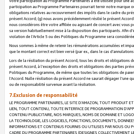
votre participation au Programme Partenaires a été utilisée pour une ac
participation au Programme Partenaires pourrait ternir notre marque ou
obligations relatives au recouvrement des impôts dans le cadre du prése
présent Accord; (g) nous avons précédemment résilié le présent Accord
nous considérons être votre affiliée ou agissant de concert avec vous 
sa version habituellement mise à la disposition des participants. Afin d’é
violation de l’Article 5 ou des Politiques du Programme sera considéré
Nous sommes à même de retenir les rémunérations accumulées et impayée
que le montant correct est bien versé (par ex., dans le cas d’annulations
Lors de la résiliation du présent Accord, tous les droits et obligations 
présent Accord, à l’exception des droits et obligations des parties prévus
Politiques du Programme, de même que toutes les obligations de paiement
l’Accord. Nulle résiliation du présent Accord ne saurait dégager l'une 
ou de responsabilité survenue avant la résiliation.
7.Exclusion de responsabilité
LE PROGRAMME PARTENAIRES, LE SITE D’AMAZON, TOUT PRODUIT ET 
LIEN, TOUT CONTENU, TOUTE INTERFACE DE PROGRAMMATION D'APP
CONTENU PUBLICITAIRE, NOS MARQUES, NOMS DE DOMAINE ET LOGOS
LA TECHNOLOGIE, LES LOGICIELS, FONCTIONS, DOCUMENTS, DONNEES
INFORMATIONS ET CONTENUS FOURNIS OU UTILISES PAR NOUS OU P
CADRE DU PROGRAMME PARTENAIRES (DESIGNES COLLECTIVEMENT LE