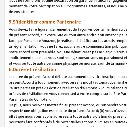
Nous ne formulons aucune déclaration ou garantie, ni aucun engagemen
moment de votre participation au Programme Partenaires, et nous ne p
de vos attentes.
5.S’identifier comme Partenaire
Vous devez faire figurer clairement et de façon visible la mention sui
du présent Accord, sur votre Site ou tout autre endroit où Amazon peut vo
tant que Partenaire Amazon, je réalise un bénéfice sur les achats remplis
la réglementation, vous ne ferez aucune autre communication publique
notre accord écrit préalable. Vous ne dénaturerez pas ni n’enjoliverez 
implicitement que nous vous soutenons, sponsorisons ou parrainons) et v
et vous ou toute autre personne physique ou morale, sauf de la manièr
6.Durée et résiliation
La durée du présent Accord débute au moment de votre inscription ou de
présent Accord à tout moment, avec ou sans motif (automatiquement et sa
l’autre partie un préavis écrit de résiliation d’au moins 7 jours calenda
préavis de résiliation en vous connectant à votre compte sur le Site Par
Paramètres du Compte ».
De plus, nous pouvons mettre fin au présent Accord, ou suspendre votre 
respecté une obligation essentielle du présent Accord; (b) vous n’avez p
effet que nous vous avons adressée, à toute autre violation du présen
pourrions être confrontés à de potentielles actions ou mises en œuvre 