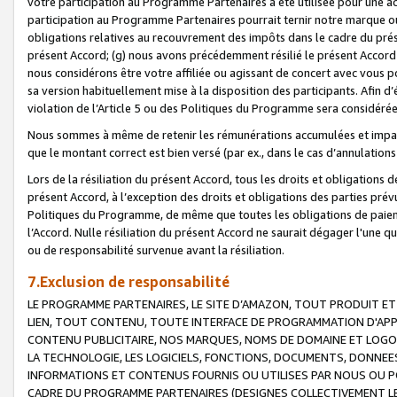
votre participation au Programme Partenaires a été utilisée pour une ac
participation au Programme Partenaires pourrait ternir notre marque ou
obligations relatives au recouvrement des impôts dans le cadre du prése
présent Accord; (g) nous avons précédemment résilié le présent Accord
nous considérons être votre affiliée ou agissant de concert avec vous 
sa version habituellement mise à la disposition des participants. Afin d’é
violation de l’Article 5 ou des Politiques du Programme sera considéré
Nous sommes à même de retenir les rémunérations accumulées et impayée
que le montant correct est bien versé (par ex., dans le cas d’annulations
Lors de la résiliation du présent Accord, tous les droits et obligations 
présent Accord, à l’exception des droits et obligations des parties prévus
Politiques du Programme, de même que toutes les obligations de paiement
l’Accord. Nulle résiliation du présent Accord ne saurait dégager l'une 
ou de responsabilité survenue avant la résiliation.
7.Exclusion de responsabilité
LE PROGRAMME PARTENAIRES, LE SITE D’AMAZON, TOUT PRODUIT ET 
LIEN, TOUT CONTENU, TOUTE INTERFACE DE PROGRAMMATION D'APP
CONTENU PUBLICITAIRE, NOS MARQUES, NOMS DE DOMAINE ET LOGOS
LA TECHNOLOGIE, LES LOGICIELS, FONCTIONS, DOCUMENTS, DONNEES
INFORMATIONS ET CONTENUS FOURNIS OU UTILISES PAR NOUS OU P
CADRE DU PROGRAMME PARTENAIRES (DESIGNES COLLECTIVEMENT LE