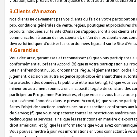
violation, sans préavis et sans préjudice de tout autre droit d’Amazo
3.Clients d’Amazon
Nos clients ne deviennent pas vos clients du fait de votre participati
prix, conditions générales de vente, règles, politiques et procédures d’u
produits indiquées sur le Site d’Amazon s’appliqueront à ces clients et
communication à aucun de nos clients et, si l’un de nos clients vous co
devrez lui indiquer d’utiliser les coordonnées figurant sur le Site d’Ama
4.Garanties
Vous déclarez, garantissez et reconnaissez (a) que vous participerez a
conformément au présent Accord, (b) que ni votre participation au Prog
Site n’enfreindront nul loi, ordonnance, règle, réglementation, ordre, li
jugement, décision ou autre exigence applicable émanant d’une autori
la protection des données, la publicité et le marketing), (c) que vous 
mineur ou autrement soumis à une incapacité légale de conclure des con
participer au Programme Partenaires, et que vous ne vous basez pour pr
expressément énoncées dans le présent Accord, (e) que vous ne particip
faites l’objet de sanctions américaines ou de sanctions conformes aux 
de Service; (f) que vous respecterez toutes les restrictions américaines
technologies et services, ainsi que les restrictions en matière d’exporta
droit américain; et (g) que les informations que vous avez communiqué
Vous pouvez mettre à jour vos informations en vous connectant à votre