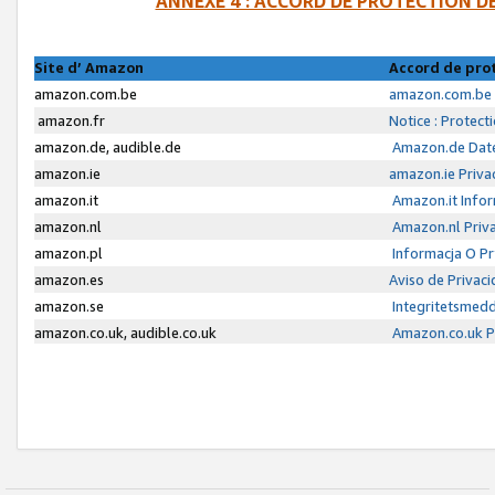
ANNEXE 4 : ACCORD DE PROTECTION 
Site d’ Amazon
Accord de pro
amazon.com.be
amazon.com.be 
amazon.fr
Notice : Protect
amazon.de, audible.de
Amazon.de Date
amazon.ie
amazon.ie Priva
amazon.it
Amazon.it Infor
amazon.nl
Amazon.nl Priva
amazon.pl
Informacja O P
amazon.es
Aviso de Privac
amazon.se
Integritetsmed
amazon.co.uk, audible.co.uk
Amazon.co.uk Pr