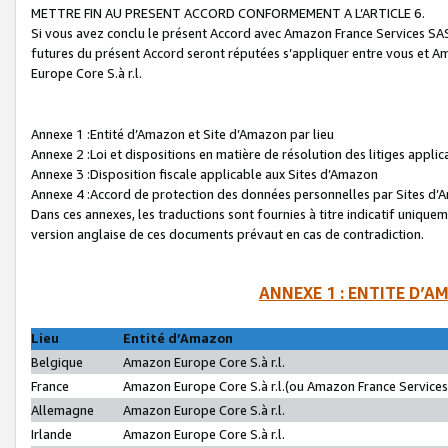
METTRE FIN AU PRESENT ACCORD CONFORMEMENT A L’ARTICLE 6.
Si vous avez conclu le présent Accord avec Amazon France Services SAS 
futures du présent Accord seront réputées s’appliquer entre vous et 
Europe Core S.à r.l.
Annexe 1 :Entité d’Amazon et Site d’Amazon par lieu
Annexe 2 :Loi et dispositions en matière de résolution des litiges appli
Annexe 3 :Disposition fiscale applicable aux Sites d’Amazon
Annexe 4 :Accord de protection des données personnelles par Sites d
Dans ces annexes, les traductions sont fournies à titre indicatif uniquem
version anglaise de ces documents prévaut en cas de contradiction.
ANNEXE 1 : ENTITE D’A
Lieu
Entité d’Amazon
Belgique
Amazon Europe Core S.à r.l.
France
Amazon Europe Core S.à r.l.(ou Amazon France Services 
Allemagne
Amazon Europe Core S.à r.l.
Irlande
Amazon Europe Core S.à r.l.