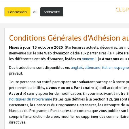
Connexion
S’inscrire
ou
Conditions Générales d’Adhésion 
Mises à jour
:
15 octobre 2025
(Partenaires actuels, découvrez les m
Bienvenue sur le site Web d’Amazon dédié aux partenaires (le «
Site P
les différentes entités d’Amazon, listées en
Annexe 1
(«
Amazon
» ou «
Des traductions sont disponibles en:
anglais
,
allemand
,
italien
,
espagno
prévaut.
Toute personne ou entité participant ou souhaitant participer à notre 
personnes ou entités, «
vous
» ou un «
Partenaire
») doit accepter le
Accord
») sans y apporter de modification. En vous inscrivant à notre Si
Politiques du Programme
(telles que définies à la Section 12), qui so
Partenaires, la Licence PI du Programme Partenaires, le Décompte de 
Marques du Programme Partenaires). Le contenu que vous publiez sur l
compris l'interdiction de créer, modifier ou supprimer des commentaires
directives.