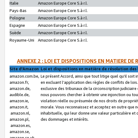
Italie
Amazon Europe Core S.à r.l.
Pays-Bas
Amazon Europe Core S.à r.l.
Pologne
Amazon Europe Core S.à r.l.
Espagne
Amazon Europe Core S.à r.l.
Suède
Amazon Europe Core S.à r.l.
Royaume-Uni
Amazon Europe Core S.à r.l.
ANNEXE 2 : LOI ET DISPOSITIONS EN MATIERE DE
Site d’Amazon
Loi et dispositions en matière de résolution des 
amazon.com.be,
Le présent Accord, ainsi que tout litige quel qu’il soi
amazon.fr,
en excluant l’application des règles de conflits de l
amazon.de,
exclusive des tribunaux de la circonscription judiciai
audible.de,
nous pouvons chercher à obtenir une injonction ou tou
amazon.ie,
violation réelle ou présumée de nos droits de proprié
amazon.it,
morale. Vous reconnaissez et acceptez en outre que n
amazon.nl,
inhabituelle, qui leur donne une valeur particulière 
amazon.pl,
des dommages et intérêts.
amazon.es,
amazon.se,
amazon.co.uk,