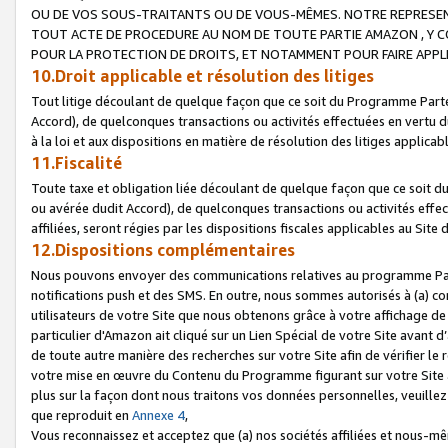
OU DE VOS SOUS-TRAITANTS OU DE VOUS-MÊMES. NOTRE REPRES
TOUT ACTE DE PROCEDURE AU NOM DE TOUTE PARTIE AMAZON , Y CO
POUR LA PROTECTION DE DROITS, ET NOTAMMENT POUR FAIRE APPL
10.Droit applicable et résolution des litiges
Tout litige découlant de quelque façon que ce soit du Programme Parte
Accord), de quelconques transactions ou activités effectuées en vertu d
à la loi et aux dispositions en matière de résolution des litiges applic
11.Fiscalité
Toute taxe et obligation liée découlant de quelque façon que ce soit 
ou avérée dudit Accord), de quelconques transactions ou activités effe
affiliées, seront régies par les dispositions fiscales applicables au Si
12.Dispositions complémentaires
Nous pouvons envoyer des communications relatives au programme Parten
notifications push et des SMS. En outre, nous sommes autorisés à (a) cont
utilisateurs de votre Site que nous obtenons grâce à votre affichage de
particulier d'Amazon ait cliqué sur un Lien Spécial de votre Site avant d
de toute autre manière des recherches sur votre Site afin de vérifier le re
votre mise en œuvre du Contenu du Programme figurant sur votre Site à
plus sur la façon dont nous traitons vos données personnelles, veuille
que reproduit en
Annexe 4
,
Vous reconnaissez et acceptez que (a) nos sociétés affiliées et nous-m