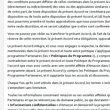
des conditions pouvant différer de celles contenues dans le présent Ac
(directement ou indirectement) des sites ou des applications similaires o
de votre part, de toute disposition du présent Accord ne constituera pa
disposition ou de toute autre disposition du présent Accord, et (d) tou
nous pourrions prendre et toutes approbations que nous pourrions donn
notre seule discrétion, et ne seront valables que si elles sont confirmée
Vous ne pouvez pas céder ou transférer le présent Accord, du fait de la 
réserve de cette restriction, le présent Accord sera obligatoire, opposab
Le présent Accord intègre, et vous vous engagez à respecter, la dernière 
mentionnées dans le présent Accord et toute autre politique s’appliqua
programme Partenaires (les «
Politiques du Programme
»), y compri
contradiction entre le présent Accord et toute Politique du Programme, 
l’accord que vous avez conclu avec une société affiliée d’Amazon dans 
programme séparé. Le présent Accord (y compris les Politiques du Progr
Programme Partenaires, et il supplante tous les accords et discussions 
Chaque fois qu’ils sont utilisés dans le présent Accord, les termes « in
s'entendent sans limitation.
Toutes les informations concernant Amazon ou ses sociétés affiliées 
Partenaires et qui ne relèvent pas du domaine public, ou qui devraient
«
Informations confidentielles
» d’Amazon et demeurent la propriété 
mesure où leur utilisation est raisonnablement nécessaire pour l'appli