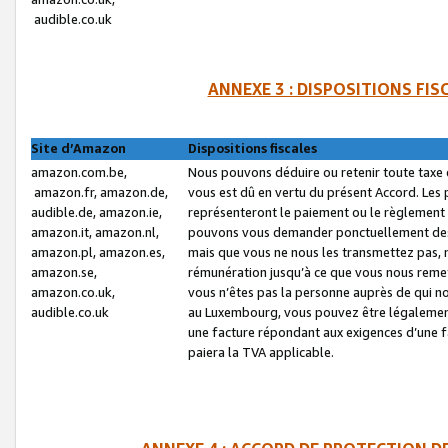
audible.co.uk
ANNEXE 3 : DISPOSITIONS FI
Site d’Amazon
Dispositions fiscales
amazon.com.be,
Nous pouvons déduire ou retenir toute taxe 
amazon.fr, amazon.de,
vous est dû en vertu du présent Accord. Les 
audible.de, amazon.ie,
représenteront le paiement ou le règlement 
amazon.it, amazon.nl,
pouvons vous demander ponctuellement des r
amazon.pl, amazon.es,
mais que vous ne nous les transmettez pas, n
amazon.se,
rémunération jusqu’à ce que vous nous reme
amazon.co.uk,
vous n’êtes pas la personne auprès de qui no
audible.co.uk
au Luxembourg, vous pouvez être légalement 
une facture répondant aux exigences d’une 
paiera la TVA applicable.