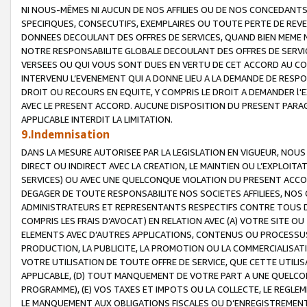
NI NOUS-MÊMES NI AUCUN DE NOS AFFILIES OU DE NOS CONCEDANT
SPECIFIQUES, CONSECUTIFS, EXEMPLAIRES OU TOUTE PERTE DE REVE
DONNEES DECOULANT DES OFFRES DE SERVICES, QUAND BIEN MEME N
NOTRE RESPONSABILITE GLOBALE DECOULANT DES OFFRES DE SERVI
VERSEES OU QUI VOUS SONT DUES EN VERTU DE CET ACCORD AU CO
INTERVENU L’EVENEMENT QUI A DONNE LIEU A LA DEMANDE DE RESP
DROIT OU RECOURS EN EQUITE, Y COMPRIS LE DROIT A DEMANDER l'
AVEC LE PRESENT ACCORD. AUCUNE DISPOSITION DU PRESENT PARAG
APPLICABLE INTERDIT LA LIMITATION.
9.Indemnisation
DANS LA MESURE AUTORISEE PAR LA LEGISLATION EN VIGUEUR, NO
DIRECT OU INDIRECT AVEC LA CREATION, LE MAINTIEN OU L’EXPLOIT
SERVICES) OU AVEC UNE QUELCONQUE VIOLATION DU PRESENT ACCO
DEGAGER DE TOUTE RESPONSABILITE NOS SOCIETES AFFILIEES, NOS 
ADMINISTRATEURS ET REPRESENTANTS RESPECTIFS CONTRE TOUS D
COMPRIS LES FRAIS D’AVOCAT) EN RELATION AVEC (A) VOTRE SITE O
ELEMENTS AVEC D’AUTRES APPLICATIONS, CONTENUS OU PROCESSUS, (
PRODUCTION, LA PUBLICITE, LA PROMOTION OU LA COMMERCIALISAT
VOTRE UTILISATION DE TOUTE OFFRE DE SERVICE, QUE CETTE UTILI
APPLICABLE, (D) TOUT MANQUEMENT DE VOTRE PART A UNE QUELCO
PROGRAMME), (E) VOS TAXES ET IMPOTS OU LA COLLECTE, LE REGLE
LE MANQUEMENT AUX OBLIGATIONS FISCALES OU D’ENREGISTREMENT 