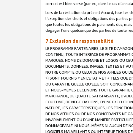
correct est bien versé (par ex., dans le cas d’annul
Lors de la résiliation du présent Accord, tous les 
l’exception des droits et obligations des parties p
que toutes les obligations de paiements dus, mais no
dégager l'une quelconque des parties de toute resp
7.Exclusion de responsabilité
LE PROGRAMME PARTENAIRES, LE SITE D’AMAZON
CONTENU, TOUTE INTERFACE DE PROGRAMMATION
MARQUES, NOMS DE DOMAINE ET LOGOS OU CEUX 
DOCUMENTS, DONNEES, IMAGES, TEXTES ET AUT
NOTRE COMPTE OU CELUI DE NOS AFFILIES OU 
») SONT FOURNIS « EN L’ETAT » ET « TELS QU
OU GARANTIE QUELLE QU’ELLE SOIT CONCERNANT 
ET NOUS-MÊMES DECLINONS TOUTE GARANTIE CON
MARCHANDE, DE QUALITE SATISFAISANTE, D’ADE
COUTUME, DE NEGOCIATIONS, D’UNE EXECUTION
NATURE, LES CARACTERISTIQUES, LES FONCTION
DE NOS AFFILIES OU DE NOS CONCEDANTS NE G
INVARIABLEMENT OU D’UNE MANIERE PARTICULI
DOMMAGEABLE. NI NOUS-MÊMES NI AUCUN DE NO
LOGICIELS MALVEILLANTS OU INTERRUPTIONS D