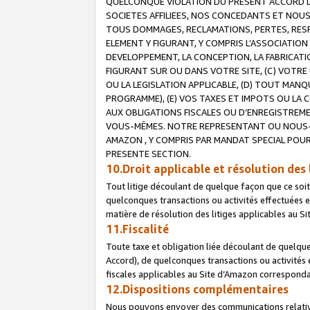
QUELCONQUE VIOLATION DU PRESENT ACCORD DE
SOCIETES AFFILIEES, NOS CONCEDANTS ET NOUS
TOUS DOMMAGES, RECLAMATIONS, PERTES, RESPO
ELEMENT Y FIGURANT, Y COMPRIS L’ASSOCIATION
DEVELOPPEMENT, LA CONCEPTION, LA FABRICATI
FIGURANT SUR OU DANS VOTRE SITE, (C) VOTRE 
OU LA LEGISLATION APPLICABLE, (D) TOUT MA
PROGRAMME), (E) VOS TAXES ET IMPOTS OU LA 
AUX OBLIGATIONS FISCALES OU D’ENREGISTREME
VOUS-MÊMES. NOTRE REPRESENTANT OU NOUS-
AMAZON , Y COMPRIS PAR MANDAT SPECIAL POUR
PRESENTE SECTION.
10.Droit applicable et résolution des 
Tout litige découlant de quelque façon que ce soi
quelconques transactions ou activités effectuées en
matière de résolution des litiges applicables au S
11.Fiscalité
Toute taxe et obligation liée découlant de quelqu
Accord), de quelconques transactions ou activités e
fiscales applicables au Site d’Amazon corresponda
12.Dispositions complémentaires
Nous pouvons envoyer des communications relatives