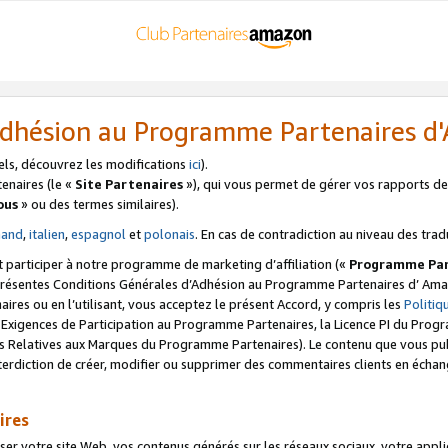
’Adhésion au Programme Partenaires 
els, découvrez les modifications
ici
).
enaires (le «
Site Partenaires
»), qui vous permet de gérer vos rapports de 
ous
» ou des termes similaires).
mand
,
italien
,
espagnol
et
polonais
. En cas de contradiction au niveau des trad
t participer à notre programme de marketing d’affiliation («
Programme Par
 présentes Conditions Générales d’Adhésion au Programme Partenaires d’ Ama
naires ou en l’utilisant, vous acceptez le présent Accord, y compris les
Politi
s Exigences de Participation au Programme Partenaires, la Licence PI du Pr
s Relatives aux Marques du Programme Partenaires). Le contenu que vous publ
erdiction de créer, modifier ou supprimer des commentaires clients en échan
ires
votre site Web, vos contenus générés sur les réseaux sociaux, votre applicati