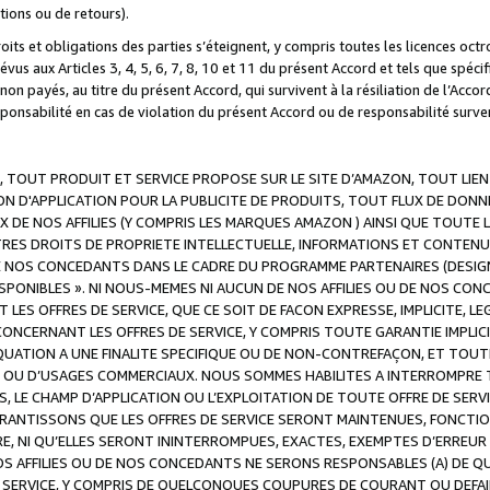
ations ou de retours).
droits et obligations des parties s’éteignent, y compris toutes les licences oc
révus aux Articles 3, 4, 5, 6, 7, 8, 10 et 11 du présent Accord et tels que sp
n payés, au titre du présent Accord, qui survivent à la résiliation de l’Accord
onsabilité en cas de violation du présent Accord ou de responsabilité survenu
, TOUT PRODUIT ET SERVICE PROPOSE SUR LE SITE D’AMAZON, TOUT LIEN
 D'APPLICATION POUR LA PUBLICITE DE PRODUITS, TOUT FLUX DE DONN
DE NOS AFFILIES (Y COMPRIS LES MARQUES AMAZON ) AINSI QUE TOUTE L
RES DROITS DE PROPRIETE INTELLECTUELLE, INFORMATIONS ET CONTENU
DE NOS CONCEDANTS DANS LE CADRE DU PROGRAMME PARTENAIRES (DESIG
E DISPONIBLES ». NI NOUS-MEMES NI AUCUN DE NOS AFFILIES OU DE NOS
LES OFFRES DE SERVICE, QUE CE SOIT DE FACON EXPRESSE, IMPLICITE, L
CERNANT LES OFFRES DE SERVICE, Y COMPRIS TOUTE GARANTIE IMPLICIT
QUATION A UNE FINALITE SPECIFIQUE OU DE NON-CONTREFAÇON, ET TOUTE
 OU D’USAGES COMMERCIAUX. NOUS SOMMES HABILITES A INTERROMPRE TO
S, LE CHAMP D’APPLICATION OU L’EXPLOITATION DE TOUTE OFFRE DE SER
ARANTISSONS QUE LES OFFRES DE SERVICE SERONT MAINTENUES, FONCTIO
ERE, NI QU’ELLES SERONT ININTERROMPUES, EXACTES, EXEMPTES D’ER
S AFFILIES OU DE NOS CONCEDANTS NE SERONS RESPONSABLES (A) DE QU
E SERVICE, Y COMPRIS DE QUELCONQUES COUPURES DE COURANT OU DEFAI