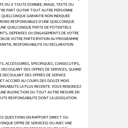
TE OU A TOUTE DONNEE, IMAGE, TEXTE OU
OTRE PART OU PAR TOUT AUTRE PERSONNE
NE QUELCONQUE GARANTIE NON INDIQUEE
 SERONS RESPONSABLES D’UNE QUELCONQUE
UNE QUELCONQUE PERTE DE POTENTIELS
EMENTS, DEPENSES OU ENGAGEMENTS DE VOTRE
ION DE VOTRE PARTICIPATION AU PROGRAMME
ARANTIE, RESPONSABILITE OU DECLARATION
, ACCESSOIRES, SPECIFIQUES, CONSECUTIFS,
S DECOULANT DES OFFRES DE SERVICES, QUAND
LE DECOULANT DES OFFRES DE SERVICE
 CET ACCORD AU COURS DES DOUZE MOIS
ONSABILITE LA PLUS RECENTE. VOUS RENONCEZ
, UNE INJONCTION OU TOUT AUTRE MESURE EN
OUTE RESPONSABILITE DONT LA LEGISLATION
LES QUESTIONS EN RAPPORT DIRECT OU
LCONQUE OFFRE DE SERVICES) OU AVEC UNE