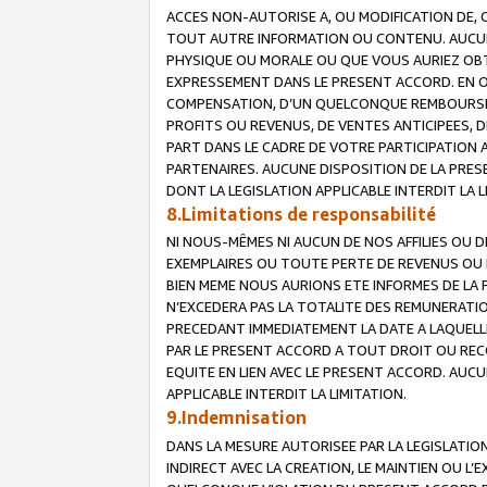
ACCES NON-AUTORISE A, OU MODIFICATION DE, 
TOUT AUTRE INFORMATION OU CONTENU. AUCUN
PHYSIQUE OU MORALE OU QUE VOUS AURIEZ OBT
EXPRESSEMENT DANS LE PRESENT ACCORD. EN 
COMPENSATION, D’UN QUELCONQUE REMBOURSE
PROFITS OU REVENUS, DE VENTES ANTICIPEES, 
PART DANS LE CADRE DE VOTRE PARTICIPATION
PARTENAIRES. AUCUNE DISPOSITION DE LA PRES
DONT LA LEGISLATION APPLICABLE INTERDIT LA L
8.Limitations de responsabilité
NI NOUS-MÊMES NI AUCUN DE NOS AFFILIES OU
EXEMPLAIRES OU TOUTE PERTE DE REVENUS OU 
BIEN MEME NOUS AURIONS ETE INFORMES DE LA 
N’EXCEDERA PAS LA TOTALITE DES REMUNERATI
PRECEDANT IMMEDIATEMENT LA DATE A LAQUELLE
PAR LE PRESENT ACCORD A TOUT DROIT OU REC
EQUITE EN LIEN AVEC LE PRESENT ACCORD. AUC
APPLICABLE INTERDIT LA LIMITATION.
9.Indemnisation
DANS LA MESURE AUTORISEE PAR LA LEGISLATI
INDIRECT AVEC LA CREATION, LE MAINTIEN OU L