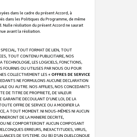
troyées dans le cadre du présent Accord, à
écifiés dans les Politiques du Programme, de même
. Nulle résiliation du présent Accord ne saurait
e avant la résiliation.
 SPECIAL, TOUT FORMAT DE LIEN, TOUT
EES, TOUT CONTENU PUBLICITAIRE, NOS
A TECHNOLOGIE, LES LOGICIELS, FONCTIONS,
S FOURNIS OU UTILISES PAR NOUS OU POUR
NES COLLECTIVEMENT LES «
OFFRES DE SERVICE
 CONCEDANTS NE FORMULONS AUCUNE DECLARATION
EGALE OU AUTRE. NOS AFFILIES, NOS CONCEDANTS
E DE TITRE DE PROPRIETE, DE VALEUR
 GARANTIE DECOULANT D’UNE LOI, DE LA
UTE OFFRE DE SERVICE OU A MODIFIER LA
VICE, A TOUT MOMENT. NI NOUS-MÊMES NI AUCUN
NNERONT DE LA MANIERE DECRITE,
REUR OU NE COMPORTERONT AUCUN COMPOSANT
ELCONQUES ERREURS, INEXACTITUDES, VIRUS,
LLANCES DE SYSTEME, OU (B) D'UN QUELCONQUE