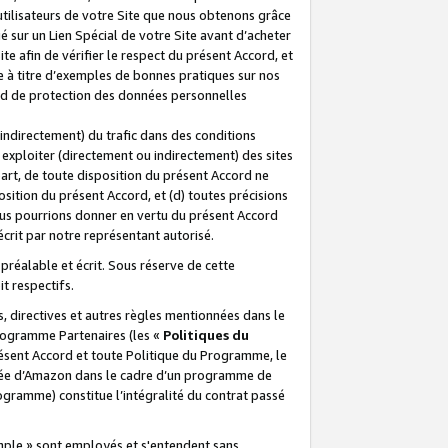
 utilisateurs de votre Site que nous obtenons grâce
é sur un Lien Spécial de votre Site avant d’acheter
te afin de vérifier le respect du présent Accord, et
te à titre d’exemples de bonnes pratiques sur nos
ord de protection des données personnelles
indirectement) du trafic dans des conditions
exploiter (directement ou indirectement) des sites
 part, de toute disposition du présent Accord ne
osition du présent Accord, et (d) toutes précisions
ous pourrions donner en vertu du présent Accord
écrit par notre représentant autorisé.
préalable et écrit. Sous réserve de cette
it respectifs.
s, directives et autres règles mentionnées dans le
programme Partenaires (les «
Politiques du
résent Accord et toute Politique du Programme, le
iliée d’Amazon dans le cadre d’un programme de
ogramme) constitue l’intégralité du contrat passé
xemple » sont employés et s'entendent sans