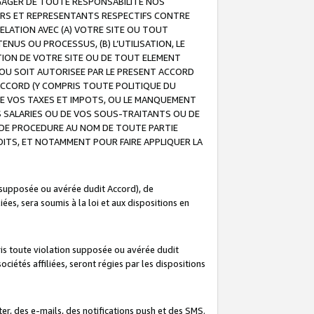
GAGER DE TOUTE RESPONSABILITE NOS
EURS ET REPRESENTANTS RESPECTIFS CONTRE
ELATION AVEC (A) VOTRE SITE OU TOUT
ENUS OU PROCESSUS, (B) L’UTILISATION, LE
ATION DE VOTRE SITE OU DE TOUT ELEMENT
E OU SOIT AUTORISEE PAR LE PRESENT ACCORD
ACCORD (Y COMPRIS TOUTE POLITIQUE DU
DE VOS TAXES ET IMPOTS, OU LE MANQUEMENT
OS SALARIES OU DE VOS SOUS-TRAITANTS OU DE
DE PROCEDURE AU NOM DE TOUTE PARTIE
OITS, ET NOTAMMENT POUR FAIRE APPLIQUER LA
 supposée ou avérée dudit Accord), de
ées, sera soumis à la loi et aux dispositions en
is toute violation supposée ou avérée dudit
iétés affiliées, seront régies par les dispositions
r, des e-mails, des notifications push et des SMS.