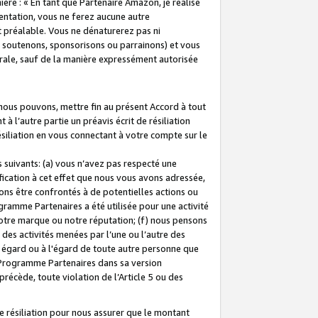
ière : « En tant que Partenaire Amazon, je réalise
mentation, vous ne ferez aucune autre
 préalable. Vous ne dénaturerez pas ni
s soutenons, sponsorisons ou parrainons) et vous
orale, sauf de la manière expressément autorisée
 nous pouvons, mettre fin au présent Accord à tout
à l’autre partie un préavis écrit de résiliation
ésiliation en vous connectant à votre compte sur le
 suivants: (a) vous n’avez pas respecté une
fication à cet effet que nous vous avons adressée,
ns être confrontés à de potentielles actions ou
gramme Partenaires a été utilisée pour une activité
notre marque ou notre réputation; (f) nous pensons
des activités menées par l’une ou l’autre des
 égard ou à l'égard de toute autre personne que
u Programme Partenaires dans sa version
 précède, toute violation de l’Article 5 ou des
 résiliation pour nous assurer que le montant