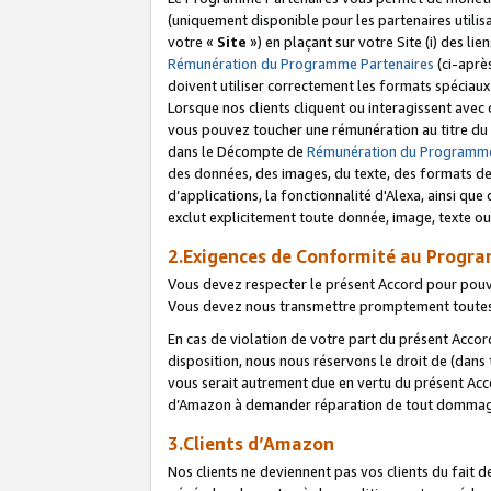
(uniquement disponible pour les partenaires utilis
votre «
Site
») en plaçant sur votre Site (i) des li
Rémunération du Programme Partenaires
(ci-aprè
doivent utiliser correctement les formats spéciaux
Lorsque nos clients cliquent ou interagissent avec
vous pouvez toucher une rémunération au titre du p
dans le Décompte de
Rémunération du Programme
des données, des images, du texte, des formats de 
d’applications, la fonctionnalité d'Alexa, ainsi q
exclut explicitement toute donnée, image, texte ou
2.Exigences de Conformité au Progr
Vous devez respecter le présent Accord pour pouv
Vous devez nous transmettre promptement toutes 
En cas de violation de votre part du présent Accor
disposition, nous nous réservons le droit de (dans
vous serait autrement due en vertu du présent Accor
d’Amazon à demander réparation de tout dommag
3.Clients d’Amazon
Nos clients ne deviennent pas vos clients du fait 