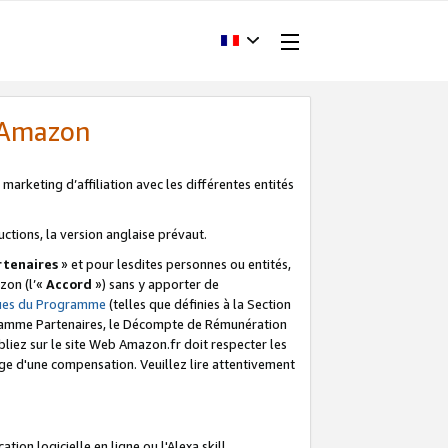
d'Amazon
marketing d’affiliation avec les différentes entités
uctions, la version anglaise prévaut.
tenaires
» et pour lesdites personnes ou entités,
zon (l’«
Accord
») sans y apporter de
ques du Programme
(telles que définies à la Section
ogramme Partenaires, le Décompte de Rémunération
iez sur le site Web Amazon.fr doit respecter les
ge d'une compensation. Veuillez lire attentivement
on logicielle en ligne ou l'Alexa skill