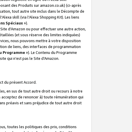
posant des Produits sur amazon.co.uk) (ci-après
isation, tout autre site inclus dans le Décompte de
 l'Alexa skill (via l'Alexa Shopping Kit). Les liens
ens Spéciaux
»).
e Site d’Amazon ou pour effectuer une autre action,
aillées (et sous réserve des limites indiquées)
 services, nous pouvons mettre à votre disposition
ation de liens, des interfaces de programmation
u Programme
»). Le Contenu du Programme
ite qui n’est pas le Site d’Amazon.
ct du présent Accord.
s, en sus de tout autre droit ou recours à notre
s acceptez de renoncer à) toute rémunération qui
ans préavis et sans préjudice de tout autre droit
s, toutes les politiques des prix, conditions