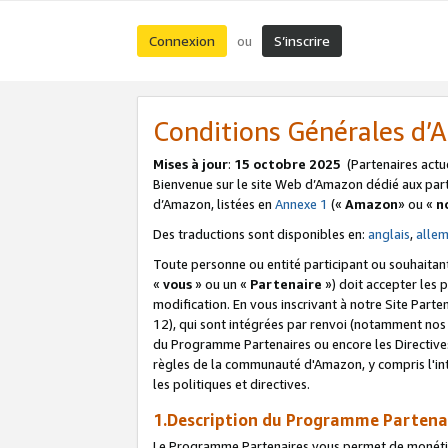
Connexion
S’inscrire
ou
Conditions Générales d
Mises à jour
:
15 octobre 2025
(Partenaires actu
Bienvenue sur le site Web d’Amazon dédié aux part
d’Amazon, listées en
Annexe 1
(«
Amazon
» ou «
n
Des traductions sont disponibles en:
anglais
,
alle
Toute personne ou entité participant ou souhaitan
«
vous
» ou un «
Partenaire
») doit accepter les
modification. En vous inscrivant à notre Site Parte
12), qui sont intégrées par renvoi (notamment no
du Programme Partenaires ou encore les Directive
règles de la communauté d'Amazon, y compris l'int
les politiques et directives.
1.Description du Programme Partena
Le Programme Partenaires vous permet de monétiser 