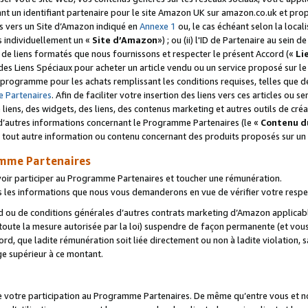
ant un identifiant partenaire pour le site Amazon UK sur amazon.co.uk et pro
ens vers un Site d’Amazon indiqué en
Annexe 1
ou, le cas échéant selon la local
s individuellement un «
Site d’Amazon
») ; ou (ii) l'ID de Partenaire au sein de
 de liens formatés que nous fournissons et respecter le présent Accord («
Li
 des Liens Spéciaux pour acheter un article vendu ou un service proposé sur l
rogramme pour les achats remplissant les conditions requises, telles que dét
 Partenaires
. Afin de faciliter votre insertion des liens vers ces articles ou
liens, des widgets, des liens, des contenus marketing et autres outils de cré
ue d’autres informations concernant le Programme Partenaires (le «
Contenu d
 tout autre information ou contenu concernant des produits proposés sur un s
amme Partenaires
oir participer au Programme Partenaires et toucher une rémunération.
les informations que nous vous demanderons en vue de vérifier votre respe
d ou de conditions générales d’autres contrats marketing d’Amazon applicable
 toute la mesure autorisée par la loi) suspendre de façon permanente (et vou
d, que ladite rémunération soit liée directement ou non à ladite violation, s
e supérieur à ce montant.
de votre participation au Programme Partenaires. De même qu’entre vous et nou