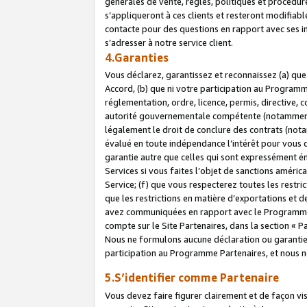
générales de vente, règles, politiques et procédure
s’appliqueront à ces clients et resteront modifiabl
contacte pour des questions en rapport avec ses in
s’adresser à notre service client.
4.Garanties
Vous déclarez, garantissez et reconnaissez (a) qu
Accord, (b) que ni votre participation au Programme
réglementation, ordre, licence, permis, directive,
autorité gouvernementale compétente (notamment le
légalement le droit de conclure des contrats (not
évalué en toute indépendance l’intérêt pour vous 
garantie autre que celles qui sont expressément én
Services si vous faites l’objet de sanctions amér
Service; (f) que vous respecterez toutes les restri
que les restrictions en matière d’exportations et d
avez communiquées en rapport avec le Programme P
compte sur le Site Partenaires, dans la section «
Nous ne formulons aucune déclaration ou garantie
participation au Programme Partenaires, et nous n
5.S’identifier comme Partenaire
Vous devez faire figurer clairement et de façon vi