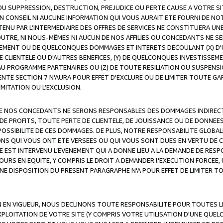
OU SUPPRESSION, DESTRUCTION, PREJUDICE OU PERTE CAUSE A VOTRE SI
 CONSEIL NI AUCUNE INFORMATION QUI VOUS AURAIT ETE FOURNI DE N
ENU PAR L’INTERMEDIAIRE DES OFFRES DE SERVICES NE CONSTITUERA U
OUTRE, NI NOUS-MÊMES NI AUCUN DE NOS AFFILIES OU CONCEDANTS NE
MENT OU DE QUELCONQUES DOMMAGES ET INTERETS DECOULANT (X) D'
DE CLIENTELE OU D'AUTRES BENEFICES, (Y) DE QUELCONQUES INVESTISS
 AU PROGRAMME PARTENAIRES OU (Z) DE TOUTE RESILIATION OU SUSPENS
ENTE SECTION 7 N'AURA POUR EFFET D'EXCLURE OU DE LIMITER TOUTE G
IMITATION OU L’EXCLUSION.
 DE NOS CONCEDANTS NE SERONS RESPONSABLES DES DOMMAGES INDIRECTS
DE PROFITS, TOUTE PERTE DE CLIENTELE, DE JOUISSANCE OU DE DONNEE
POSSIBILITE DE CES DOMMAGES. DE PLUS, NOTRE RESPONSABILITE GLOBA
ONS QUI VOUS ONT ETE VERSEES OU QUI VOUS SONT DUES EN VERTU DE
 EST INTERVENU L’EVENEMENT QUI A DONNE LIEU A LA DEMANDE DE RESP
OURS EN EQUITE, Y COMPRIS LE DROIT A DEMANDER l'EXECUTION FORCEE
UNE DISPOSITION DU PRESENT PARAGRAPHE N'A POUR EFFET DE LIMITER T
ON EN VIGUEUR, NOUS DECLINONS TOUTE RESPONSABILITE POUR TOUTES 
’EXPLOITATION DE VOTRE SITE (Y COMPRIS VOTRE UTILISATION D'UNE QUE