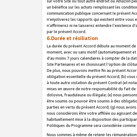
sur votre Site ou tout autre endroit où Amazon peut
un bénéfice sur les achats remplissant les conditio
communication publique concernant le présent Acco
n’enjoliverez les rapports qui existent entre vou
n’affirmerez ni ne laisserez entendre l'existence 
par le présent Accord.
6.Durée et résiliation
La durée du présent Accord débute au moment de vo
moment, avec ou sans motif (automatiquement et sans
d’au moins 7 jours calendaires à compter de la dat
Site Partenaires et en choisissant l’option de clô
De plus, nous pouvons mettre fin au présent Accord
obligation essentielle du présent Accord; (b) vous
à toute autre violation du présent Contrat (et no
mises en œuvre de notre responsabilité du fait de 
dolosive, frauduleuse ou illégale; (e) nous penso
être soumis ou pouvoir être soumis à des obligati
parties en vertu du présent Accord; (g) nous avon
nous considérons être votre affiliée ou agissant 
habituellement mise à la disposition des participants
Politiques du Programme sera considérée comme la 
Nous sommes à même de retenir les rémunérations 