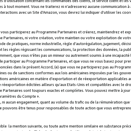
s d’utilisation concernant les commandes des clients, le service client et les
es à tout moment. Vous ne traiterez ni n'adresserez aucune communication à au
teractions avec un Site d’Amazon, vous devrez lui indiquer d’utiliser les coo
e vous participerez au Programme Partenaires et créerez, maintiendrez et ex
 Partenaires, ni votre création, votre maintien ou votre exploitation de votre
 code de pratiques, norme industrielle, règle d’autorégulation, jugement, déc
s règles régissant les communications, la protection des données, la public
amment, que vous n’êtes pas un mineur ou autrement soumis à une incapacité l
de participer au Programme Partenaires, et que vous ne vous basez pour pren
oncées dans le présent Accord, (e) que vous ne participerez pas au Programme
icaines ou de sanctions conformes aux lois américaines imposées par les gouv
ctions américaines en matière d’exportation et de réexportation applicables aux
e réexportation édictées ailleurs qu’aux Etats-Unis et compatibles avec le dr
artenaires sont toujours exactes et complètes. Vous pouvez mettre à jour 
 Paramètres du Compte ».
, ni aucun engagement, quant au volume du trafic ou de la rémunération qu
e pouvons être tenus pour responsables de toute action que vous entreprend
sible la mention suivante, ou toute autre mention similaire en substance pré