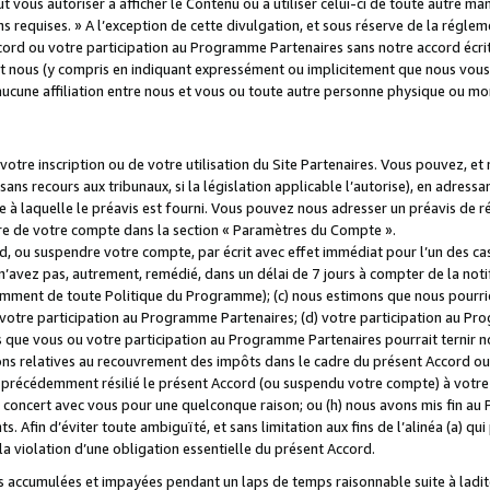
 vous autoriser à afficher le Contenu ou à utiliser celui-ci de toute autre man
ns requises. » A l’exception de cette divulgation, et sous réserve de la régle
rd ou votre participation au Programme Partenaires sans notre accord écrit
s et nous (y compris en indiquant expressément ou implicitement que nous vou
d'aucune affiliation entre nous et vous ou toute autre personne physique ou m
tre inscription ou de votre utilisation du Site Partenaires. Vous pouvez, et
 recours aux tribunaux, si la législation applicable l’autorise), en adressant 
e à laquelle le préavis est fourni. Vous pouvez nous adresser un préavis de r
ture de votre compte dans la section « Paramètres du Compte ».
, ou suspendre votre compte, par écrit avec effet immédiat pour l’un des cas
 n’avez pas, autrement, remédié, dans un délai de 7 jours à compter de la noti
tamment de toute Politique du Programme); (c) nous estimons que nous pourrio
votre participation au Programme Partenaires; (d) votre participation au Pro
ns que vous ou votre participation au Programme Partenaires pourrait ternir 
ons relatives au recouvrement des impôts dans le cadre du présent Accord ou 
s précédemment résilié le présent Accord (ou suspendu votre compte) à votre
de concert avec vous pour une quelconque raison; ou (h) nous avons mis fin a
. Afin d’éviter toute ambiguïté, et sans limitation aux fins de l’alinéa (a) qui
violation d’une obligation essentielle du présent Accord.
accumulées et impayées pendant un laps de temps raisonnable suite à ladite