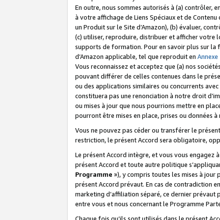
En outre, nous sommes autorisés à (a) contrôler, en
à votre affichage de Liens Spéciaux et de Contenu d
un Produit sur le Site d’Amazon), (b) évaluer, contr
(c) utiliser, reproduire, distribuer et afficher vo
supports de formation. Pour en savoir plus sur la
d’Amazon applicable, tel que reproduit en
Annexe
Vous reconnaissez et acceptez que (a) nos sociétés
pouvant différer de celles contenues dans le prése
ou des applications similaires ou concurrents avec 
constituera pas une renonciation à notre droit d’im
ou mises à jour que nous pourrions mettre en pla
pourront être mises en place, prises ou données à n
Vous ne pouvez pas céder ou transférer le présent 
restriction, le présent Accord sera obligatoire, op
Le présent Accord intègre, et vous vous engagez à r
présent Accord et toute autre politique s’appliqu
Programme
»), y compris toutes les mises à jour
présent Accord prévaut. En cas de contradiction e
marketing d’affiliation séparé, ce dernier prévaut
entre vous et nous concernant le Programme Partena
Chaque fois qu’ils sont utilisés dans le présent Ac