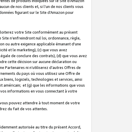
 ventes de produits indiquées sur le Site d’Amazon
cun de nos clients et, si l’un de nos clients vous
rdonnées figurant sur le Site d’Amazon pour
ploiterez votre Site conformément au présent
 Site n’enfreindront nul loi, ordonnance, règle,
ision ou autre exigence applicable émanant d’une
ité et le marketing), (c) que vous avez
égale de conclure des contrats), (d) que vous avez
dre cette décision sur aucune déclaration ou
 Partenaires ni n’utiliserez d’autres Offres de
ernements du pays où vous utilisez une Offre de
 biens, logiciels, technologies et services, ainsi
oit américain; et (g) que les informations que vous
vos informations en vous connectant à votre
e vous pouvez attendre à tout moment de votre
rez du fait de vos attentes.
cédemment autorisée au titre du présent Accord,