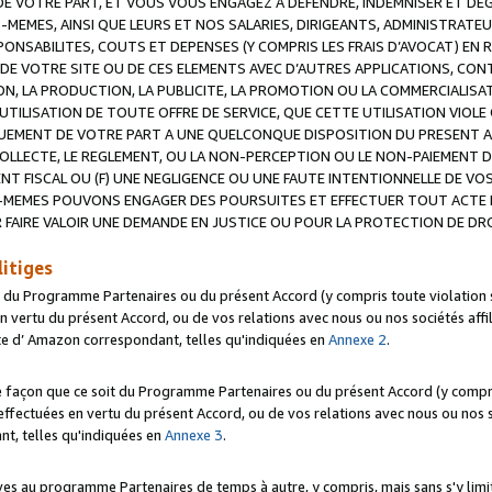
 VOTRE PART, ET VOUS VOUS ENGAGEZ A DEFENDRE, INDEMNISER ET DE
-MEMES, AINSI QUE LEURS ET NOS SALARIES, DIRIGEANTS, ADMINISTRAT
NSABILITES, COUTS ET DEPENSES (Y COMPRIS LES FRAIS D’AVOCAT) EN R
 DE VOTRE SITE OU DE CES ELEMENTS AVEC D’AUTRES APPLICATIONS, CONT
ON, LA PRODUCTION, LA PUBLICITE, LA PROMOTION OU LA COMMERCIALIS
UTILISATION DE TOUTE OFFRE DE SERVICE, QUE CETTE UTILISATION VIOL
NQUEMENT DE VOTRE PART A UNE QUELCONQUE DISPOSITION DU PRESENT 
COLLECTE, LE REGLEMENT, OU LA NON-PERCEPTION OU LE NON-PAIEMENT 
NT FISCAL OU (F) UNE NEGLIGENCE OU UNE FAUTE INTENTIONNELLE DE V
MEMES POUVONS ENGAGER DES POURSUITES ET EFFECTUER TOUT ACTE 
 FAIRE VALOIR UNE DEMANDE EN JUSTICE OU POUR LA PROTECTION DE DR
litiges
t du Programme Partenaires ou du présent Accord (y compris toute violation
 vertu du présent Accord, ou de vos relations avec nous ou nos sociétés affili
ite d’ Amazon correspondant, telles qu'indiquées en
Annexe 2
.
e façon que ce soit du Programme Partenaires ou du présent Accord (y compr
ffectuées en vertu du présent Accord, ou de vos relations avec nous ou nos soc
nt, telles qu'indiquées en
Annexe 3
.
 au programme Partenaires de temps à autre, y compris, mais sans s'y limite