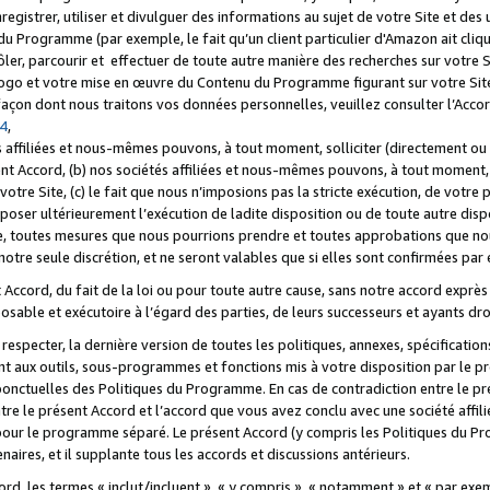
registrer, utiliser et divulguer des informations au sujet de votre Site et des
u Programme (par exemple, le fait qu’un client particulier d'Amazon ait cliqu
ôler, parcourir et effectuer de toute autre manière des recherches sur votre Si
tre logo et votre mise en œuvre du Contenu du Programme figurant sur votre Si
 façon dont nous traitons vos données personnelles, veuillez consulter l’Acc
 4
,
 affiliées et nous-mêmes pouvons, à tout moment, solliciter (directement ou 
nt Accord, (b) nos sociétés affiliées et nous-mêmes pouvons, à tout moment, 
votre Site, (c) le fait que nous n’imposions pas la stricte exécution, de votre
poser ultérieurement l’exécution de ladite disposition ou de toute autre disp
ce, toutes mesures que nous pourrions prendre et toutes approbations que n
otre seule discrétion, et ne seront valables que si elles sont confirmées par 
Accord, du fait de la loi ou pour toute autre cause, sans notre accord exprès 
posable et exécutoire à l’égard des parties, de leurs successeurs et ayants dro
especter, la dernière version de toutes les politiques, annexes, spécification
ant aux outils, sous-programmes et fonctions mis à votre disposition par le 
 ponctuelles des Politiques du Programme. En cas de contradiction entre le p
ntre le présent Accord et l’accord que vous avez conclu avec une société aff
 pour le programme séparé. Le présent Accord (y compris les Politiques du Pr
ires, et il supplante tous les accords et discussions antérieurs.
cord, les termes « inclut/incluent », « y compris », « notamment » et « par e