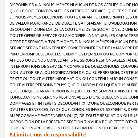
DISPONIBLES ». NI NOUS-MEMES NI AUCUN DE NOS AFFILIES OU D
QU’ELLE SOIT CONCERNANT LES OFFRES DE SERVICE, QUE CE SOIT DE
ET NOUS-MÊMES DECLINONS TOUTE GARANTIE CONCERNANT LES OFFRE
DE VALEUR MARCHANDE, DE QUALITE SATISFAISANTE, D’ADEQUATION
DECOULANT D’UNE LOI, DE LA COUTUME, DE NEGOCIATIONS, D’UNE
TOUTE OFFRE DE SERVICE OU A MODIFIER LA NATURE, LES CARACTERI
OFFRE DE SERVICE, A TOUT MOMENT. NI NOUS-MÊMES NI AUCUN DE 
SERVICE SERONT MAINTENUES, FONCTIONNERONT DE LA MANIERE DECR
ININTERROMPUES, EXACTES, EXEMPTES D’ERREUR OU NE COMPORT
AFFILIES OU DE NOS CONCEDANTS NE SERONS RESPONSABLES (A) DE
INTERRUPTIONS DE SERVICE, Y COMPRIS DE QUELCONQUES COUPURE
NON-AUTORISE A, OU MODIFICATION DE, OU SUPPRESSION, DESTRUC
TEXTE OU TOUT AUTRE INFORMATION OU CONTENU. AUCUN CONSEIL 
TOUT AUTRE PERSONNE PHYSIQUE OU MORALE OU QUE VOUS AURIEZ 
QUELCONQUE GARANTIE NON INDIQUEE EXPRESSEMENT DANS LE PRES
CONCEDANTS NE SERONS RESPONSABLES D’UNE QUELCONQUE COM
DOMMAGES ET INTERETS DECOULANT (X) D'UNE QUELCONQUE PERTE D
D'AUTRES BENEFICES, (Y) DE QUELCONQUES INVESTISSEMENTS, DEP
AU PROGRAMME PARTENAIRES OU (Z) DE TOUTE RESILIATION OU SU
DISPOSITION DE LA PRESENTE SECTION 7 N'AURA POUR EFFET D'EXC
LEGISLATION APPLICABLE INTERDIT LA LIMITATION OU L’EXCLUSION.
8.Limitations de responsabilité