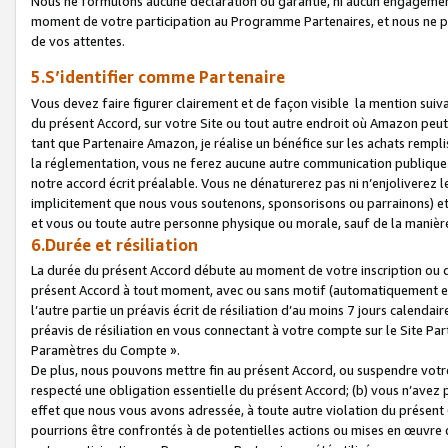
Nous ne formulons aucune déclaration ou garantie, ni aucun engagemen
moment de votre participation au Programme Partenaires, et nous ne p
de vos attentes.
5.S’identifier comme Partenaire
Vous devez faire figurer clairement et de façon visible la mention sui
du présent Accord, sur votre Site ou tout autre endroit où Amazon peut vo
tant que Partenaire Amazon, je réalise un bénéfice sur les achats remplis
la réglementation, vous ne ferez aucune autre communication publique
notre accord écrit préalable. Vous ne dénaturerez pas ni n’enjoliverez 
implicitement que nous vous soutenons, sponsorisons ou parrainons) et v
et vous ou toute autre personne physique ou morale, sauf de la manièr
6.Durée et résiliation
La durée du présent Accord débute au moment de votre inscription ou de
présent Accord à tout moment, avec ou sans motif (automatiquement et sa
l’autre partie un préavis écrit de résiliation d’au moins 7 jours calenda
préavis de résiliation en vous connectant à votre compte sur le Site Par
Paramètres du Compte ».
De plus, nous pouvons mettre fin au présent Accord, ou suspendre votre 
respecté une obligation essentielle du présent Accord; (b) vous n’avez p
effet que nous vous avons adressée, à toute autre violation du présen
pourrions être confrontés à de potentielles actions ou mises en œuvre 