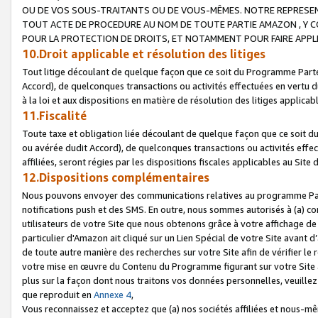
OU DE VOS SOUS-TRAITANTS OU DE VOUS-MÊMES. NOTRE REPRES
TOUT ACTE DE PROCEDURE AU NOM DE TOUTE PARTIE AMAZON , Y CO
POUR LA PROTECTION DE DROITS, ET NOTAMMENT POUR FAIRE APPL
10.Droit applicable et résolution des litiges
Tout litige découlant de quelque façon que ce soit du Programme Parte
Accord), de quelconques transactions ou activités effectuées en vertu d
à la loi et aux dispositions en matière de résolution des litiges applic
11.Fiscalité
Toute taxe et obligation liée découlant de quelque façon que ce soit 
ou avérée dudit Accord), de quelconques transactions ou activités effe
affiliées, seront régies par les dispositions fiscales applicables au Si
12.Dispositions complémentaires
Nous pouvons envoyer des communications relatives au programme Parten
notifications push et des SMS. En outre, nous sommes autorisés à (a) cont
utilisateurs de votre Site que nous obtenons grâce à votre affichage de
particulier d'Amazon ait cliqué sur un Lien Spécial de votre Site avant d
de toute autre manière des recherches sur votre Site afin de vérifier le re
votre mise en œuvre du Contenu du Programme figurant sur votre Site à
plus sur la façon dont nous traitons vos données personnelles, veuille
que reproduit en
Annexe 4
,
Vous reconnaissez et acceptez que (a) nos sociétés affiliées et nous-m