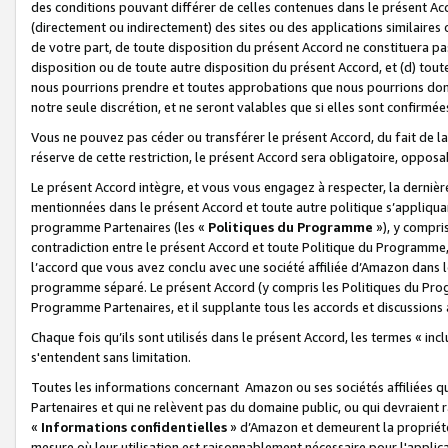
des conditions pouvant différer de celles contenues dans le présent Ac
(directement ou indirectement) des sites ou des applications similaires o
de votre part, de toute disposition du présent Accord ne constituera pa
disposition ou de toute autre disposition du présent Accord, et (d) tou
nous pourrions prendre et toutes approbations que nous pourrions donn
notre seule discrétion, et ne seront valables que si elles sont confirmée
Vous ne pouvez pas céder ou transférer le présent Accord, du fait de la 
réserve de cette restriction, le présent Accord sera obligatoire, opposab
Le présent Accord intègre, et vous vous engagez à respecter, la dernière 
mentionnées dans le présent Accord et toute autre politique s’appliqua
programme Partenaires (les «
Politiques du Programme
»), y compri
contradiction entre le présent Accord et toute Politique du Programme, 
l’accord que vous avez conclu avec une société affiliée d’Amazon dans 
programme séparé. Le présent Accord (y compris les Politiques du Progr
Programme Partenaires, et il supplante tous les accords et discussions 
Chaque fois qu’ils sont utilisés dans le présent Accord, les termes « in
s'entendent sans limitation.
Toutes les informations concernant Amazon ou ses sociétés affiliées 
Partenaires et qui ne relèvent pas du domaine public, ou qui devraient
«
Informations confidentielles
» d’Amazon et demeurent la propriété 
mesure où leur utilisation est raisonnablement nécessaire pour l'appli