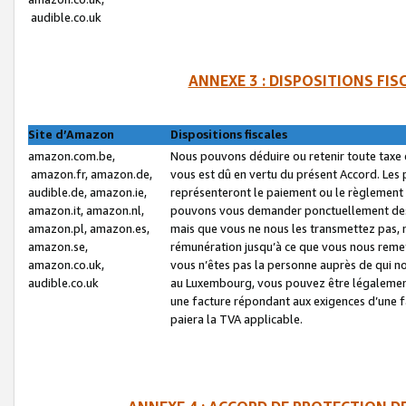
audible.co.uk
ANNEXE 3 : DISPOSITIONS FI
Site d’Amazon
Dispositions fiscales
amazon.com.be,
Nous pouvons déduire ou retenir toute taxe 
amazon.fr, amazon.de,
vous est dû en vertu du présent Accord. Les 
audible.de, amazon.ie,
représenteront le paiement ou le règlement 
amazon.it, amazon.nl,
pouvons vous demander ponctuellement des r
amazon.pl, amazon.es,
mais que vous ne nous les transmettez pas, n
amazon.se,
rémunération jusqu’à ce que vous nous reme
amazon.co.uk,
vous n’êtes pas la personne auprès de qui no
audible.co.uk
au Luxembourg, vous pouvez être légalement 
une facture répondant aux exigences d’une 
paiera la TVA applicable.