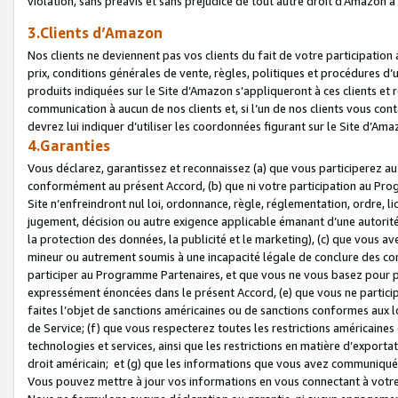
violation, sans préavis et sans préjudice de tout autre droit d’Amazo
3.Clients d’Amazon
Nos clients ne deviennent pas vos clients du fait de votre participati
prix, conditions générales de vente, règles, politiques et procédures d’u
produits indiquées sur le Site d’Amazon s’appliqueront à ces clients et
communication à aucun de nos clients et, si l’un de nos clients vous co
devrez lui indiquer d’utiliser les coordonnées figurant sur le Site d’Ama
4.Garanties
Vous déclarez, garantissez et reconnaissez (a) que vous participerez a
conformément au présent Accord, (b) que ni votre participation au Prog
Site n’enfreindront nul loi, ordonnance, règle, réglementation, ordre, li
jugement, décision ou autre exigence applicable émanant d’une autori
la protection des données, la publicité et le marketing), (c) que vous 
mineur ou autrement soumis à une incapacité légale de conclure des con
participer au Programme Partenaires, et que vous ne vous basez pour pr
expressément énoncées dans le présent Accord, (e) que vous ne particip
faites l’objet de sanctions américaines ou de sanctions conformes aux 
de Service; (f) que vous respecterez toutes les restrictions américaines
technologies et services, ainsi que les restrictions en matière d’exporta
droit américain; et (g) que les informations que vous avez communiqué
Vous pouvez mettre à jour vos informations en vous connectant à votre