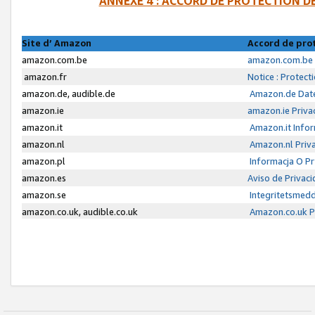
ANNEXE 4 : ACCORD DE PROTECTION 
Site d’ Amazon
Accord de pro
amazon.com.be
amazon.com.be 
amazon.fr
Notice : Protect
amazon.de, audible.de
Amazon.de Date
amazon.ie
amazon.ie Priva
amazon.it
Amazon.it Infor
amazon.nl
Amazon.nl Priva
amazon.pl
Informacja O P
amazon.es
Aviso de Privac
amazon.se
Integritetsmed
amazon.co.uk, audible.co.uk
Amazon.co.uk Pr