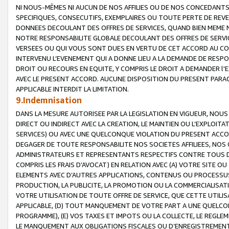
NI NOUS-MÊMES NI AUCUN DE NOS AFFILIES OU DE NOS CONCEDANT
SPECIFIQUES, CONSECUTIFS, EXEMPLAIRES OU TOUTE PERTE DE REVE
DONNEES DECOULANT DES OFFRES DE SERVICES, QUAND BIEN MEME N
NOTRE RESPONSABILITE GLOBALE DECOULANT DES OFFRES DE SERVI
VERSEES OU QUI VOUS SONT DUES EN VERTU DE CET ACCORD AU CO
INTERVENU L’EVENEMENT QUI A DONNE LIEU A LA DEMANDE DE RESP
DROIT OU RECOURS EN EQUITE, Y COMPRIS LE DROIT A DEMANDER l'
AVEC LE PRESENT ACCORD. AUCUNE DISPOSITION DU PRESENT PARAG
APPLICABLE INTERDIT LA LIMITATION.
9.Indemnisation
DANS LA MESURE AUTORISEE PAR LA LEGISLATION EN VIGUEUR, NO
DIRECT OU INDIRECT AVEC LA CREATION, LE MAINTIEN OU L’EXPLOIT
SERVICES) OU AVEC UNE QUELCONQUE VIOLATION DU PRESENT ACCO
DEGAGER DE TOUTE RESPONSABILITE NOS SOCIETES AFFILIEES, NOS 
ADMINISTRATEURS ET REPRESENTANTS RESPECTIFS CONTRE TOUS D
COMPRIS LES FRAIS D’AVOCAT) EN RELATION AVEC (A) VOTRE SITE O
ELEMENTS AVEC D’AUTRES APPLICATIONS, CONTENUS OU PROCESSUS, (
PRODUCTION, LA PUBLICITE, LA PROMOTION OU LA COMMERCIALISAT
VOTRE UTILISATION DE TOUTE OFFRE DE SERVICE, QUE CETTE UTILI
APPLICABLE, (D) TOUT MANQUEMENT DE VOTRE PART A UNE QUELCO
PROGRAMME), (E) VOS TAXES ET IMPOTS OU LA COLLECTE, LE REGLE
LE MANQUEMENT AUX OBLIGATIONS FISCALES OU D’ENREGISTREMENT 