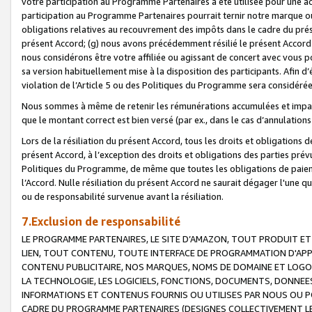
votre participation au Programme Partenaires a été utilisée pour une ac
participation au Programme Partenaires pourrait ternir notre marque ou
obligations relatives au recouvrement des impôts dans le cadre du prése
présent Accord; (g) nous avons précédemment résilié le présent Accord
nous considérons être votre affiliée ou agissant de concert avec vous 
sa version habituellement mise à la disposition des participants. Afin d’é
violation de l’Article 5 ou des Politiques du Programme sera considéré
Nous sommes à même de retenir les rémunérations accumulées et impayée
que le montant correct est bien versé (par ex., dans le cas d’annulations
Lors de la résiliation du présent Accord, tous les droits et obligations 
présent Accord, à l’exception des droits et obligations des parties prévus
Politiques du Programme, de même que toutes les obligations de paiement
l’Accord. Nulle résiliation du présent Accord ne saurait dégager l'une 
ou de responsabilité survenue avant la résiliation.
7.Exclusion de responsabilité
LE PROGRAMME PARTENAIRES, LE SITE D’AMAZON, TOUT PRODUIT ET 
LIEN, TOUT CONTENU, TOUTE INTERFACE DE PROGRAMMATION D'APP
CONTENU PUBLICITAIRE, NOS MARQUES, NOMS DE DOMAINE ET LOGOS
LA TECHNOLOGIE, LES LOGICIELS, FONCTIONS, DOCUMENTS, DONNEES
INFORMATIONS ET CONTENUS FOURNIS OU UTILISES PAR NOUS OU P
CADRE DU PROGRAMME PARTENAIRES (DESIGNES COLLECTIVEMENT LE