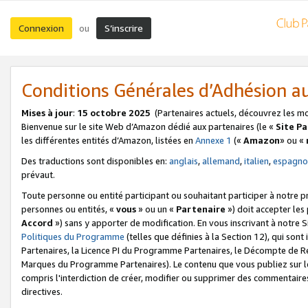
Connexion
S’inscrire
ou
Conditions Générales d’Adhésion 
Mises à jour
:
15 octobre 2025
(Partenaires actuels, découvrez les m
Bienvenue sur le site Web d’Amazon dédié aux partenaires (le «
Site P
les différentes entités d’Amazon, listées en
Annexe 1
(«
Amazon
» ou «
Des traductions sont disponibles en:
anglais
,
allemand
,
italien
,
espagno
prévaut.
Toute personne ou entité participant ou souhaitant participer à notre 
personnes ou entités, «
vous
» ou un «
Partenaire
») doit accepter le
Accord
») sans y apporter de modification. En vous inscrivant à notre Si
Politiques du Programme
(telles que définies à la Section 12), qui so
Partenaires, la Licence PI du Programme Partenaires, le Décompte de 
Marques du Programme Partenaires). Le contenu que vous publiez sur l
compris l'interdiction de créer, modifier ou supprimer des commentaires
directives.