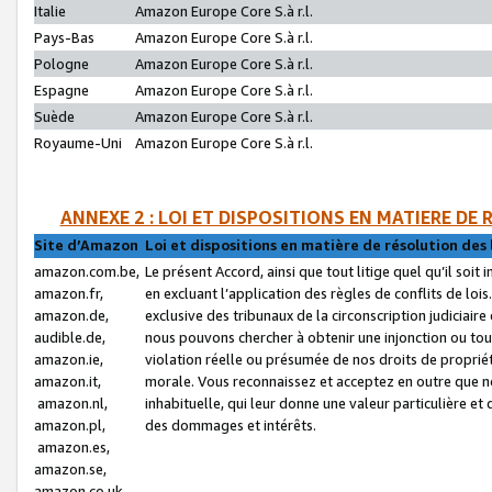
Italie
Amazon Europe Core S.à r.l.
Pays-Bas
Amazon Europe Core S.à r.l.
Pologne
Amazon Europe Core S.à r.l.
Espagne
Amazon Europe Core S.à r.l.
Suède
Amazon Europe Core S.à r.l.
Royaume-Uni
Amazon Europe Core S.à r.l.
ANNEXE 2 : LOI ET DISPOSITIONS EN MATIERE DE
Site d’Amazon
Loi et dispositions en matière de résolution des 
amazon.com.be,
Le présent Accord, ainsi que tout litige quel qu’il soi
amazon.fr,
en excluant l’application des règles de conflits de l
amazon.de,
exclusive des tribunaux de la circonscription judiciai
audible.de,
nous pouvons chercher à obtenir une injonction ou tou
amazon.ie,
violation réelle ou présumée de nos droits de proprié
amazon.it,
morale. Vous reconnaissez et acceptez en outre que n
amazon.nl,
inhabituelle, qui leur donne une valeur particulière 
amazon.pl,
des dommages et intérêts.
amazon.es,
amazon.se,
amazon.co.uk,