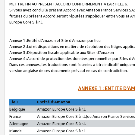
METTRE FIN AU PRESENT ACCORD CONFORMEMENT A L’ARTICLE 6.
Si vous avez conclu le présent Accord avec Amazon France Services SAS 
futures du présent Accord seront réputées s’appliquer entre vous et 
Europe Core S.à r.l.
Annexe 1 :Entité d’Amazon et Site d’Amazon par lieu
Annexe 2 :Loi et dispositions en matière de résolution des litiges appli
Annexe 3 :Disposition fiscale applicable aux Sites d’Amazon
Annexe 4 :Accord de protection des données personnelles par Sites d
Dans ces annexes, les traductions sont fournies à titre indicatif uniquem
version anglaise de ces documents prévaut en cas de contradiction.
ANNEXE 1 : ENTITE D’A
Lieu
Entité d’Amazon
Belgique
Amazon Europe Core S.à r.l.
France
Amazon Europe Core S.à r.l.(ou Amazon France Services 
Allemagne
Amazon Europe Core S.à r.l.
Irlande
Amazon Europe Core S.à r.l.