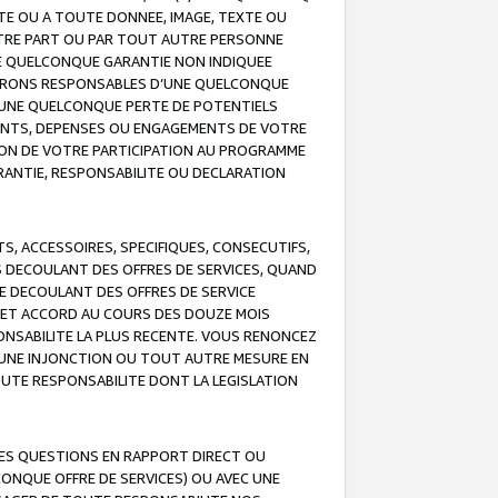
TE OU A TOUTE DONNEE, IMAGE, TEXTE OU
OTRE PART OU PAR TOUT AUTRE PERSONNE
NE QUELCONQUE GARANTIE NON INDIQUEE
 SERONS RESPONSABLES D’UNE QUELCONQUE
UNE QUELCONQUE PERTE DE POTENTIELS
EMENTS, DEPENSES OU ENGAGEMENTS DE VOTRE
ION DE VOTRE PARTICIPATION AU PROGRAMME
ARANTIE, RESPONSABILITE OU DECLARATION
, ACCESSOIRES, SPECIFIQUES, CONSECUTIFS,
S DECOULANT DES OFFRES DE SERVICES, QUAND
LE DECOULANT DES OFFRES DE SERVICE
 CET ACCORD AU COURS DES DOUZE MOIS
ONSABILITE LA PLUS RECENTE. VOUS RENONCEZ
, UNE INJONCTION OU TOUT AUTRE MESURE EN
OUTE RESPONSABILITE DONT LA LEGISLATION
LES QUESTIONS EN RAPPORT DIRECT OU
LCONQUE OFFRE DE SERVICES) OU AVEC UNE