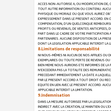
ACCES NON-AUTORISE A, OU MODIFICATION DE, 
TOUT AUTRE INFORMATION OU CONTENU. AUCUN
PHYSIQUE OU MORALE OU QUE VOUS AURIEZ OBT
EXPRESSEMENT DANS LE PRESENT ACCORD. EN 
COMPENSATION, D’UN QUELCONQUE REMBOURSE
PROFITS OU REVENUS, DE VENTES ANTICIPEES, 
PART DANS LE CADRE DE VOTRE PARTICIPATION
PARTENAIRES. AUCUNE DISPOSITION DE LA PRES
DONT LA LEGISLATION APPLICABLE INTERDIT LA L
8.Limitations de responsabilité
NI NOUS-MÊMES NI AUCUN DE NOS AFFILIES OU
EXEMPLAIRES OU TOUTE PERTE DE REVENUS OU 
BIEN MEME NOUS AURIONS ETE INFORMES DE LA 
N’EXCEDERA PAS LA TOTALITE DES REMUNERATI
PRECEDANT IMMEDIATEMENT LA DATE A LAQUELLE
PAR LE PRESENT ACCORD A TOUT DROIT OU REC
EQUITE EN LIEN AVEC LE PRESENT ACCORD. AUC
APPLICABLE INTERDIT LA LIMITATION.
9.Indemnisation
DANS LA MESURE AUTORISEE PAR LA LEGISLATI
INDIRECT AVEC LA CREATION, LE MAINTIEN OU L