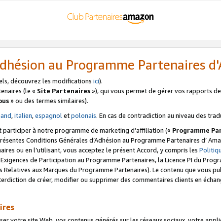
’Adhésion au Programme Partenaires 
els, découvrez les modifications
ici
).
enaires (le «
Site Partenaires
»), qui vous permet de gérer vos rapports de 
ous
» ou des termes similaires).
mand
,
italien
,
espagnol
et
polonais
. En cas de contradiction au niveau des trad
t participer à notre programme de marketing d’affiliation («
Programme Par
 présentes Conditions Générales d’Adhésion au Programme Partenaires d’ Ama
naires ou en l’utilisant, vous acceptez le présent Accord, y compris les
Politi
s Exigences de Participation au Programme Partenaires, la Licence PI du Pr
s Relatives aux Marques du Programme Partenaires). Le contenu que vous publ
erdiction de créer, modifier ou supprimer des commentaires clients en échan
ires
votre site Web, vos contenus générés sur les réseaux sociaux, votre applicati