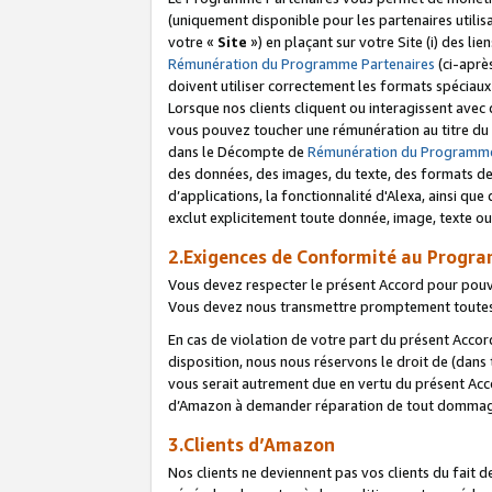
(uniquement disponible pour les partenaires utilis
votre «
Site
») en plaçant sur votre Site (i) des li
Rémunération du Programme Partenaires
(ci-aprè
doivent utiliser correctement les formats spéciaux
Lorsque nos clients cliquent ou interagissent avec
vous pouvez toucher une rémunération au titre du p
dans le Décompte de
Rémunération du Programme
des données, des images, du texte, des formats de 
d’applications, la fonctionnalité d'Alexa, ainsi q
exclut explicitement toute donnée, image, texte ou
2.Exigences de Conformité au Progr
Vous devez respecter le présent Accord pour pouv
Vous devez nous transmettre promptement toutes 
En cas de violation de votre part du présent Accor
disposition, nous nous réservons le droit de (dans
vous serait autrement due en vertu du présent Accor
d’Amazon à demander réparation de tout dommag
3.Clients d’Amazon
Nos clients ne deviennent pas vos clients du fait 