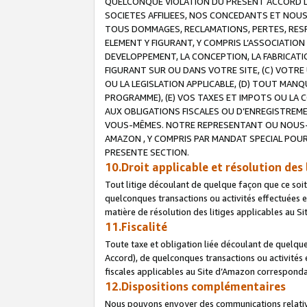
QUELCONQUE VIOLATION DU PRESENT ACCORD DE
SOCIETES AFFILIEES, NOS CONCEDANTS ET NOUS
TOUS DOMMAGES, RECLAMATIONS, PERTES, RESPO
ELEMENT Y FIGURANT, Y COMPRIS L’ASSOCIATION
DEVELOPPEMENT, LA CONCEPTION, LA FABRICATI
FIGURANT SUR OU DANS VOTRE SITE, (C) VOTRE 
OU LA LEGISLATION APPLICABLE, (D) TOUT MA
PROGRAMME), (E) VOS TAXES ET IMPOTS OU LA 
AUX OBLIGATIONS FISCALES OU D’ENREGISTREME
VOUS-MÊMES. NOTRE REPRESENTANT OU NOUS-
AMAZON , Y COMPRIS PAR MANDAT SPECIAL POUR
PRESENTE SECTION.
10.Droit applicable et résolution des 
Tout litige découlant de quelque façon que ce soi
quelconques transactions ou activités effectuées en
matière de résolution des litiges applicables au S
11.Fiscalité
Toute taxe et obligation liée découlant de quelqu
Accord), de quelconques transactions ou activités e
fiscales applicables au Site d’Amazon corresponda
12.Dispositions complémentaires
Nous pouvons envoyer des communications relatives