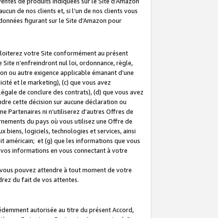
 ventes de produits indiquées sur le Site d’Amazon
cun de nos clients et, si l’un de nos clients vous
rdonnées figurant sur le Site d’Amazon pour
ploiterez votre Site conformément au présent
 Site n’enfreindront nul loi, ordonnance, règle,
ision ou autre exigence applicable émanant d’une
ité et le marketing), (c) que vous avez
égale de conclure des contrats), (d) que vous avez
dre cette décision sur aucune déclaration ou
 Partenaires ni n’utiliserez d’autres Offres de
ernements du pays où vous utilisez une Offre de
 biens, logiciels, technologies et services, ainsi
oit américain; et (g) que les informations que vous
vos informations en vous connectant à votre
e vous pouvez attendre à tout moment de votre
rez du fait de vos attentes.
cédemment autorisée au titre du présent Accord,