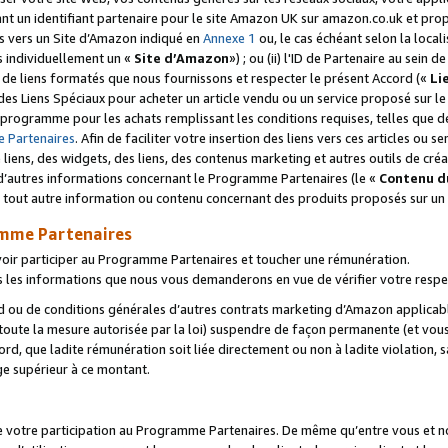
ant un identifiant partenaire pour le site Amazon UK sur amazon.co.uk et pro
ens vers un Site d’Amazon indiqué en
Annexe 1
ou, le cas échéant selon la local
s individuellement un «
Site d’Amazon
») ; ou (ii) l'ID de Partenaire au sein de
 de liens formatés que nous fournissons et respecter le présent Accord («
Li
 des Liens Spéciaux pour acheter un article vendu ou un service proposé sur l
rogramme pour les achats remplissant les conditions requises, telles que dét
 Partenaires
. Afin de faciliter votre insertion des liens vers ces articles ou
liens, des widgets, des liens, des contenus marketing et autres outils de cré
ue d’autres informations concernant le Programme Partenaires (le «
Contenu d
 tout autre information ou contenu concernant des produits proposés sur un s
amme Partenaires
oir participer au Programme Partenaires et toucher une rémunération.
les informations que nous vous demanderons en vue de vérifier votre respe
d ou de conditions générales d’autres contrats marketing d’Amazon applicable
 toute la mesure autorisée par la loi) suspendre de façon permanente (et vou
d, que ladite rémunération soit liée directement ou non à ladite violation, s
e supérieur à ce montant.
de votre participation au Programme Partenaires. De même qu’entre vous et nou