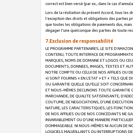
correct est bien versé (par ex., dans le cas d’annul
Lors de la résiliation du présent Accord, tous les 
l’exception des droits et obligations des parties p
que toutes les obligations de paiements dus, mais no
dégager l'une quelconque des parties de toute resp
7.Exclusion de responsabilité
LE PROGRAMME PARTENAIRES, LE SITE D’AMAZON
CONTENU, TOUTE INTERFACE DE PROGRAMMATION
MARQUES, NOMS DE DOMAINE ET LOGOS OU CEUX 
DOCUMENTS, DONNEES, IMAGES, TEXTES ET AUT
NOTRE COMPTE OU CELUI DE NOS AFFILIES OU 
») SONT FOURNIS « EN L’ETAT » ET « TELS QU
OU GARANTIE QUELLE QU’ELLE SOIT CONCERNANT 
ET NOUS-MÊMES DECLINONS TOUTE GARANTIE CON
MARCHANDE, DE QUALITE SATISFAISANTE, D’ADE
COUTUME, DE NEGOCIATIONS, D’UNE EXECUTION
NATURE, LES CARACTERISTIQUES, LES FONCTION
DE NOS AFFILIES OU DE NOS CONCEDANTS NE G
INVARIABLEMENT OU D’UNE MANIERE PARTICULI
DOMMAGEABLE. NI NOUS-MÊMES NI AUCUN DE NO
LOGICIELS MALVEILLANTS OU INTERRUPTIONS D