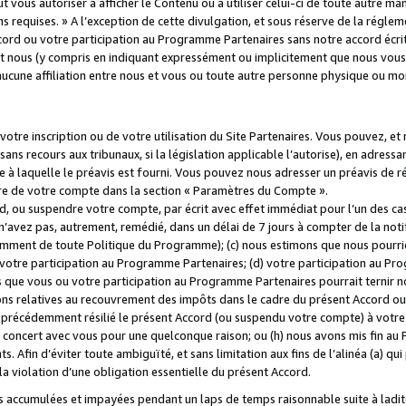
 vous autoriser à afficher le Contenu ou à utiliser celui-ci de toute autre man
ns requises. » A l’exception de cette divulgation, et sous réserve de la régle
rd ou votre participation au Programme Partenaires sans notre accord écrit
s et nous (y compris en indiquant expressément ou implicitement que nous vou
d'aucune affiliation entre nous et vous ou toute autre personne physique ou m
tre inscription ou de votre utilisation du Site Partenaires. Vous pouvez, et
 recours aux tribunaux, si la législation applicable l’autorise), en adressant 
e à laquelle le préavis est fourni. Vous pouvez nous adresser un préavis de r
ture de votre compte dans la section « Paramètres du Compte ».
, ou suspendre votre compte, par écrit avec effet immédiat pour l’un des cas
 n’avez pas, autrement, remédié, dans un délai de 7 jours à compter de la noti
tamment de toute Politique du Programme); (c) nous estimons que nous pourrio
votre participation au Programme Partenaires; (d) votre participation au Pro
ns que vous ou votre participation au Programme Partenaires pourrait ternir 
ons relatives au recouvrement des impôts dans le cadre du présent Accord ou 
s précédemment résilié le présent Accord (ou suspendu votre compte) à votre
de concert avec vous pour une quelconque raison; ou (h) nous avons mis fin a
. Afin d’éviter toute ambiguïté, et sans limitation aux fins de l’alinéa (a) qui
violation d’une obligation essentielle du présent Accord.
accumulées et impayées pendant un laps de temps raisonnable suite à ladite