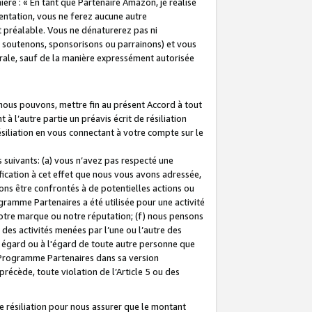
ière : « En tant que Partenaire Amazon, je réalise
mentation, vous ne ferez aucune autre
 préalable. Vous ne dénaturerez pas ni
s soutenons, sponsorisons ou parrainons) et vous
orale, sauf de la manière expressément autorisée
 nous pouvons, mettre fin au présent Accord à tout
à l’autre partie un préavis écrit de résiliation
ésiliation en vous connectant à votre compte sur le
 suivants: (a) vous n’avez pas respecté une
fication à cet effet que nous vous avons adressée,
ns être confrontés à de potentielles actions ou
gramme Partenaires a été utilisée pour une activité
notre marque ou notre réputation; (f) nous pensons
des activités menées par l’une ou l’autre des
 égard ou à l'égard de toute autre personne que
u Programme Partenaires dans sa version
 précède, toute violation de l’Article 5 ou des
 résiliation pour nous assurer que le montant