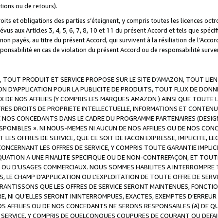
ations ou de retours).
droits et obligations des parties s’éteignent, y compris toutes les licences oc
révus aux Articles 3, 4, 5, 6, 7, 8, 10 et 11 du présent Accord et tels que sp
n payés, au titre du présent Accord, qui survivent à la résiliation de l’Accord
onsabilité en cas de violation du présent Accord ou de responsabilité survenu
, TOUT PRODUIT ET SERVICE PROPOSE SUR LE SITE D’AMAZON, TOUT LIEN
 D'APPLICATION POUR LA PUBLICITE DE PRODUITS, TOUT FLUX DE DONN
DE NOS AFFILIES (Y COMPRIS LES MARQUES AMAZON ) AINSI QUE TOUTE L
RES DROITS DE PROPRIETE INTELLECTUELLE, INFORMATIONS ET CONTENU
DE NOS CONCEDANTS DANS LE CADRE DU PROGRAMME PARTENAIRES (DESIG
E DISPONIBLES ». NI NOUS-MEMES NI AUCUN DE NOS AFFILIES OU DE NOS
LES OFFRES DE SERVICE, QUE CE SOIT DE FACON EXPRESSE, IMPLICITE, L
CERNANT LES OFFRES DE SERVICE, Y COMPRIS TOUTE GARANTIE IMPLICIT
QUATION A UNE FINALITE SPECIFIQUE OU DE NON-CONTREFAÇON, ET TOUTE
 OU D’USAGES COMMERCIAUX. NOUS SOMMES HABILITES A INTERROMPRE TO
S, LE CHAMP D’APPLICATION OU L’EXPLOITATION DE TOUTE OFFRE DE SER
ARANTISSONS QUE LES OFFRES DE SERVICE SERONT MAINTENUES, FONCTIO
ERE, NI QU’ELLES SERONT ININTERROMPUES, EXACTES, EXEMPTES D’ER
S AFFILIES OU DE NOS CONCEDANTS NE SERONS RESPONSABLES (A) DE QU
E SERVICE, Y COMPRIS DE QUELCONQUES COUPURES DE COURANT OU DEFAI