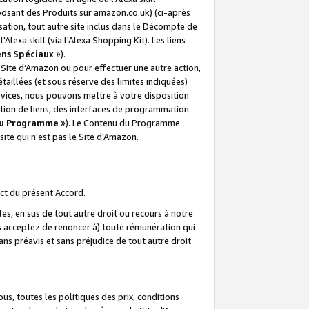
posant des Produits sur amazon.co.uk) (ci-après
isation, tout autre site inclus dans le Décompte de
 l'Alexa skill (via l'Alexa Shopping Kit). Les liens
ens Spéciaux
»).
e Site d’Amazon ou pour effectuer une autre action,
aillées (et sous réserve des limites indiquées)
 services, nous pouvons mettre à votre disposition
ation de liens, des interfaces de programmation
u Programme
»). Le Contenu du Programme
ite qui n’est pas le Site d’Amazon.
ct du présent Accord.
s, en sus de tout autre droit ou recours à notre
s acceptez de renoncer à) toute rémunération qui
ans préavis et sans préjudice de tout autre droit
s, toutes les politiques des prix, conditions