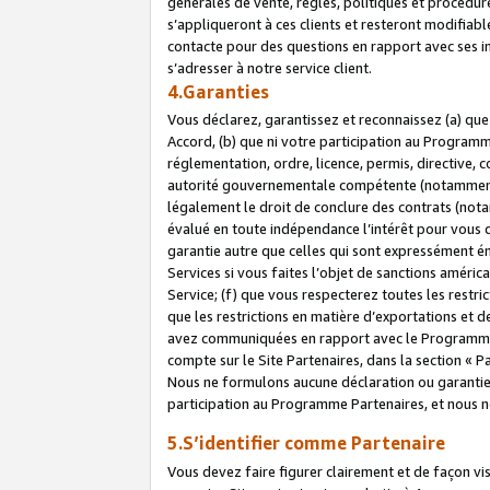
générales de vente, règles, politiques et procédure
s’appliqueront à ces clients et resteront modifiabl
contacte pour des questions en rapport avec ses in
s’adresser à notre service client.
4.Garanties
Vous déclarez, garantissez et reconnaissez (a) qu
Accord, (b) que ni votre participation au Programme
réglementation, ordre, licence, permis, directive,
autorité gouvernementale compétente (notamment le
légalement le droit de conclure des contrats (not
évalué en toute indépendance l’intérêt pour vous 
garantie autre que celles qui sont expressément én
Services si vous faites l’objet de sanctions amér
Service; (f) que vous respecterez toutes les restri
que les restrictions en matière d’exportations et d
avez communiquées en rapport avec le Programme P
compte sur le Site Partenaires, dans la section «
Nous ne formulons aucune déclaration ou garantie
participation au Programme Partenaires, et nous n
5.S’identifier comme Partenaire
Vous devez faire figurer clairement et de façon vi