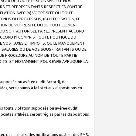
GAGER DE TOUTE RESPONSABILITE NOS
EURS ET REPRESENTANTS RESPECTIFS CONTRE
ELATION AVEC (A) VOTRE SITE OU TOUT
ENUS OU PROCESSUS, (B) L’UTILISATION, LE
ATION DE VOTRE SITE OU DE TOUT ELEMENT
E OU SOIT AUTORISEE PAR LE PRESENT ACCORD
ACCORD (Y COMPRIS TOUTE POLITIQUE DU
DE VOS TAXES ET IMPOTS, OU LE MANQUEMENT
OS SALARIES OU DE VOS SOUS-TRAITANTS OU DE
DE PROCEDURE AU NOM DE TOUTE PARTIE
OITS, ET NOTAMMENT POUR FAIRE APPLIQUER LA
 supposée ou avérée dudit Accord), de
ées, sera soumis à la loi et aux dispositions en
is toute violation supposée ou avérée dudit
iétés affiliées, seront régies par les dispositions
r, des e-mails, des notifications push et des SMS.