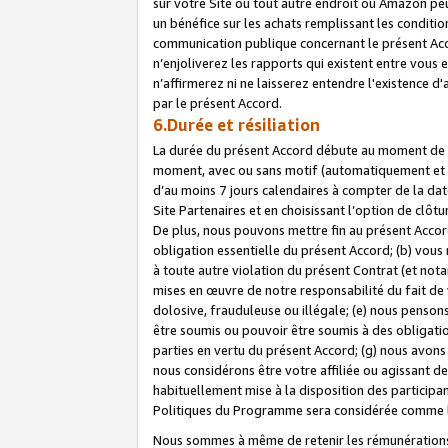
sur votre Site ou tout autre endroit où Amazon peut
un bénéfice sur les achats remplissant les conditio
communication publique concernant le présent Acco
n’enjoliverez les rapports qui existent entre vou
n’affirmerez ni ne laisserez entendre l'existence 
par le présent Accord.
6.Durée et résiliation
La durée du présent Accord débute au moment de vo
moment, avec ou sans motif (automatiquement et sans
d’au moins 7 jours calendaires à compter de la dat
Site Partenaires et en choisissant l’option de clô
De plus, nous pouvons mettre fin au présent Accord
obligation essentielle du présent Accord; (b) vous
à toute autre violation du présent Contrat (et no
mises en œuvre de notre responsabilité du fait de 
dolosive, frauduleuse ou illégale; (e) nous penso
être soumis ou pouvoir être soumis à des obligati
parties en vertu du présent Accord; (g) nous avon
nous considérons être votre affiliée ou agissant 
habituellement mise à la disposition des participants
Politiques du Programme sera considérée comme la 
Nous sommes à même de retenir les rémunérations 