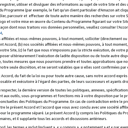
registrer, utiliser et divulguer des informations au sujet de votre Site et des
u Programme (par exemple, le fait qu’un client particulier d'Amazon ait cliqu
ôler, parcourir et effectuer de toute autre manière des recherches sur votre Si
tre logo et votre mise en œuvre du Contenu du Programme figurant sur votre Si
 façon dont nous traitons vos données personnelles, veuillez consulter l’Acc
 4
,
 affiliées et nous-mêmes pouvons, à tout moment, solliciter (directement ou 
nt Accord, (b) nos sociétés affiliées et nous-mêmes pouvons, à tout moment, 
votre Site, (c) le fait que nous n’imposions pas la stricte exécution, de votre
poser ultérieurement l’exécution de ladite disposition ou de toute autre disp
ce, toutes mesures que nous pourrions prendre et toutes approbations que n
otre seule discrétion, et ne seront valables que si elles sont confirmées par 
Accord, du fait de la loi ou pour toute autre cause, sans notre accord exprès 
posable et exécutoire à l’égard des parties, de leurs successeurs et ayants dro
especter, la dernière version de toutes les politiques, annexes, spécification
ant aux outils, sous-programmes et fonctions mis à votre disposition par le 
 ponctuelles des Politiques du Programme. En cas de contradiction entre le p
ntre le présent Accord et l’accord que vous avez conclu avec une société aff
 pour le programme séparé. Le présent Accord (y compris les Politiques du Pr
ires, et il supplante tous les accords et discussions antérieurs.
cord, les termes « inclut/incluent », « y compris », « notamment » et « par e