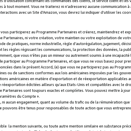
s d’utilisation concernant les commandes des clients, le service client et les
es à tout moment. Vous ne traiterez ni n'adresserez aucune communication à au
teractions avec un Site d’Amazon, vous devrez lui indiquer d’utiliser les coo
e vous participerez au Programme Partenaires et créerez, maintiendrez et ex
 Partenaires, ni votre création, votre maintien ou votre exploitation de votre
 code de pratiques, norme industrielle, règle d’autorégulation, jugement, déc
s règles régissant les communications, la protection des données, la public
amment, que vous n’êtes pas un mineur ou autrement soumis à une incapacité l
de participer au Programme Partenaires, et que vous ne vous basez pour pren
oncées dans le présent Accord, (e) que vous ne participerez pas au Programme
icaines ou de sanctions conformes aux lois américaines imposées par les gouv
ctions américaines en matière d’exportation et de réexportation applicables aux
e réexportation édictées ailleurs qu’aux Etats-Unis et compatibles avec le dr
artenaires sont toujours exactes et complètes. Vous pouvez mettre à jour 
 Paramètres du Compte ».
, ni aucun engagement, quant au volume du trafic ou de la rémunération qu
e pouvons être tenus pour responsables de toute action que vous entreprend
sible la mention suivante, ou toute autre mention similaire en substance pré