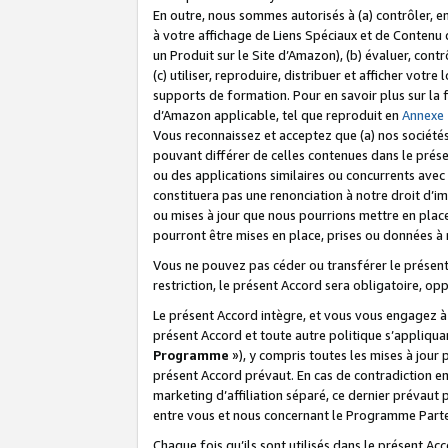
En outre, nous sommes autorisés à (a) contrôler, en
à votre affichage de Liens Spéciaux et de Contenu d
un Produit sur le Site d’Amazon), (b) évaluer, contr
(c) utiliser, reproduire, distribuer et afficher vo
supports de formation. Pour en savoir plus sur la
d’Amazon applicable, tel que reproduit en
Annexe
Vous reconnaissez et acceptez que (a) nos sociétés
pouvant différer de celles contenues dans le prése
ou des applications similaires ou concurrents avec 
constituera pas une renonciation à notre droit d’im
ou mises à jour que nous pourrions mettre en pla
pourront être mises en place, prises ou données à n
Vous ne pouvez pas céder ou transférer le présent 
restriction, le présent Accord sera obligatoire, op
Le présent Accord intègre, et vous vous engagez à r
présent Accord et toute autre politique s’appliqu
Programme
»), y compris toutes les mises à jour
présent Accord prévaut. En cas de contradiction e
marketing d’affiliation séparé, ce dernier prévaut
entre vous et nous concernant le Programme Partena
Chaque fois qu’ils sont utilisés dans le présent Ac