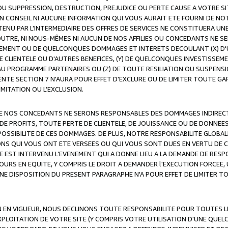
OU SUPPRESSION, DESTRUCTION, PREJUDICE OU PERTE CAUSE A VOTRE SI
 CONSEIL NI AUCUNE INFORMATION QUI VOUS AURAIT ETE FOURNI DE N
ENU PAR L’INTERMEDIAIRE DES OFFRES DE SERVICES NE CONSTITUERA U
OUTRE, NI NOUS-MÊMES NI AUCUN DE NOS AFFILIES OU CONCEDANTS NE
MENT OU DE QUELCONQUES DOMMAGES ET INTERETS DECOULANT (X) D'
DE CLIENTELE OU D'AUTRES BENEFICES, (Y) DE QUELCONQUES INVESTISS
 AU PROGRAMME PARTENAIRES OU (Z) DE TOUTE RESILIATION OU SUSPENS
ENTE SECTION 7 N'AURA POUR EFFET D'EXCLURE OU DE LIMITER TOUTE G
IMITATION OU L’EXCLUSION.
 DE NOS CONCEDANTS NE SERONS RESPONSABLES DES DOMMAGES INDIRECTS
DE PROFITS, TOUTE PERTE DE CLIENTELE, DE JOUISSANCE OU DE DONNEE
POSSIBILITE DE CES DOMMAGES. DE PLUS, NOTRE RESPONSABILITE GLOBA
ONS QUI VOUS ONT ETE VERSEES OU QUI VOUS SONT DUES EN VERTU DE
 EST INTERVENU L’EVENEMENT QUI A DONNE LIEU A LA DEMANDE DE RESP
OURS EN EQUITE, Y COMPRIS LE DROIT A DEMANDER l'EXECUTION FORCEE
UNE DISPOSITION DU PRESENT PARAGRAPHE N'A POUR EFFET DE LIMITER T
ON EN VIGUEUR, NOUS DECLINONS TOUTE RESPONSABILITE POUR TOUTES 
’EXPLOITATION DE VOTRE SITE (Y COMPRIS VOTRE UTILISATION D'UNE QUE