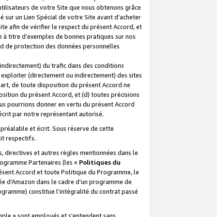
 utilisateurs de votre Site que nous obtenons grâce
é sur un Lien Spécial de votre Site avant d’acheter
te afin de vérifier le respect du présent Accord, et
te à titre d’exemples de bonnes pratiques sur nos
ord de protection des données personnelles
indirectement) du trafic dans des conditions
exploiter (directement ou indirectement) des sites
 part, de toute disposition du présent Accord ne
osition du présent Accord, et (d) toutes précisions
ous pourrions donner en vertu du présent Accord
écrit par notre représentant autorisé.
préalable et écrit. Sous réserve de cette
it respectifs.
s, directives et autres règles mentionnées dans le
programme Partenaires (les «
Politiques du
résent Accord et toute Politique du Programme, le
iliée d’Amazon dans le cadre d’un programme de
ogramme) constitue l’intégralité du contrat passé
xemple » sont employés et s'entendent sans