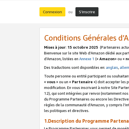
Connexion
S’inscrire
ou
Conditions Générales d
Mises à jour
:
15 octobre 2025
(Partenaires actu
Bienvenue sur le site Web d’Amazon dédié aux part
d’Amazon, listées en
Annexe 1
(«
Amazon
» ou «
n
Des traductions sont disponibles en:
anglais
,
alle
Toute personne ou entité participant ou souhaitan
«
vous
» ou un «
Partenaire
») doit accepter les
modification. En vous inscrivant à notre Site Parte
12), qui sont intégrées par renvoi (notamment no
du Programme Partenaires ou encore les Directive
règles de la communauté d'Amazon, y compris l'int
les politiques et directives.
1.Description du Programme Partena
Le Programme Partenaires vous permet de monétiser 