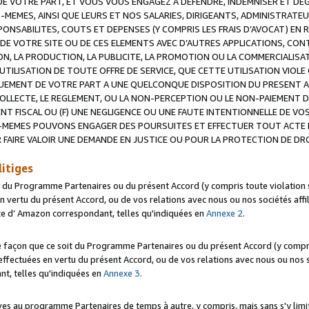
 VOTRE PART, ET VOUS VOUS ENGAGEZ A DEFENDRE, INDEMNISER ET DE
-MEMES, AINSI QUE LEURS ET NOS SALARIES, DIRIGEANTS, ADMINISTRAT
NSABILITES, COUTS ET DEPENSES (Y COMPRIS LES FRAIS D’AVOCAT) EN R
 DE VOTRE SITE OU DE CES ELEMENTS AVEC D’AUTRES APPLICATIONS, CONT
ON, LA PRODUCTION, LA PUBLICITE, LA PROMOTION OU LA COMMERCIALIS
UTILISATION DE TOUTE OFFRE DE SERVICE, QUE CETTE UTILISATION VIOL
NQUEMENT DE VOTRE PART A UNE QUELCONQUE DISPOSITION DU PRESENT 
COLLECTE, LE REGLEMENT, OU LA NON-PERCEPTION OU LE NON-PAIEMENT 
NT FISCAL OU (F) UNE NEGLIGENCE OU UNE FAUTE INTENTIONNELLE DE V
MEMES POUVONS ENGAGER DES POURSUITES ET EFFECTUER TOUT ACTE 
 FAIRE VALOIR UNE DEMANDE EN JUSTICE OU POUR LA PROTECTION DE DR
litiges
t du Programme Partenaires ou du présent Accord (y compris toute violation
 vertu du présent Accord, ou de vos relations avec nous ou nos sociétés affili
ite d’ Amazon correspondant, telles qu'indiquées en
Annexe 2
.
e façon que ce soit du Programme Partenaires ou du présent Accord (y compr
ffectuées en vertu du présent Accord, ou de vos relations avec nous ou nos soc
nt, telles qu'indiquées en
Annexe 3
.
 au programme Partenaires de temps à autre, y compris, mais sans s'y limite