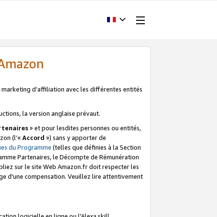
d'Amazon
marketing d’affiliation avec les différentes entités
uctions, la version anglaise prévaut.
tenaires
» et pour lesdites personnes ou entités,
zon (l’«
Accord
») sans y apporter de
ques du Programme
(telles que définies à la Section
ogramme Partenaires, le Décompte de Rémunération
iez sur le site Web Amazon.fr doit respecter les
ge d'une compensation. Veuillez lire attentivement
on logicielle en ligne ou l'Alexa skill