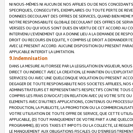
NI NOUS-MÊMES NI AUCUN DE NOS AFFILIES OU DE NOS CONCEDANT
SPECIFIQUES, CONSECUTIFS, EXEMPLAIRES OU TOUTE PERTE DE REVE
DONNEES DECOULANT DES OFFRES DE SERVICES, QUAND BIEN MEME N
NOTRE RESPONSABILITE GLOBALE DECOULANT DES OFFRES DE SERVI
VERSEES OU QUI VOUS SONT DUES EN VERTU DE CET ACCORD AU CO
INTERVENU L’EVENEMENT QUI A DONNE LIEU A LA DEMANDE DE RESP
DROIT OU RECOURS EN EQUITE, Y COMPRIS LE DROIT A DEMANDER l'
AVEC LE PRESENT ACCORD. AUCUNE DISPOSITION DU PRESENT PARAG
APPLICABLE INTERDIT LA LIMITATION.
9.Indemnisation
DANS LA MESURE AUTORISEE PAR LA LEGISLATION EN VIGUEUR, NO
DIRECT OU INDIRECT AVEC LA CREATION, LE MAINTIEN OU L’EXPLOIT
SERVICES) OU AVEC UNE QUELCONQUE VIOLATION DU PRESENT ACCO
DEGAGER DE TOUTE RESPONSABILITE NOS SOCIETES AFFILIEES, NOS 
ADMINISTRATEURS ET REPRESENTANTS RESPECTIFS CONTRE TOUS D
COMPRIS LES FRAIS D’AVOCAT) EN RELATION AVEC (A) VOTRE SITE O
ELEMENTS AVEC D’AUTRES APPLICATIONS, CONTENUS OU PROCESSUS, (
PRODUCTION, LA PUBLICITE, LA PROMOTION OU LA COMMERCIALISAT
VOTRE UTILISATION DE TOUTE OFFRE DE SERVICE, QUE CETTE UTILI
APPLICABLE, (D) TOUT MANQUEMENT DE VOTRE PART A UNE QUELCO
PROGRAMME), (E) VOS TAXES ET IMPOTS OU LA COLLECTE, LE REGLE
LE MANQUEMENT AUX OBLIGATIONS FISCALES OU D’ENREGISTREMENT 