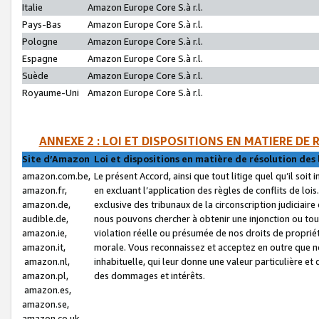
Italie
Amazon Europe Core S.à r.l.
Pays-Bas
Amazon Europe Core S.à r.l.
Pologne
Amazon Europe Core S.à r.l.
Espagne
Amazon Europe Core S.à r.l.
Suède
Amazon Europe Core S.à r.l.
Royaume-Uni
Amazon Europe Core S.à r.l.
ANNEXE 2 : LOI ET DISPOSITIONS EN MATIERE DE
Site d’Amazon
Loi et dispositions en matière de résolution des 
amazon.com.be,
Le présent Accord, ainsi que tout litige quel qu’il soi
amazon.fr,
en excluant l’application des règles de conflits de l
amazon.de,
exclusive des tribunaux de la circonscription judiciai
audible.de,
nous pouvons chercher à obtenir une injonction ou tou
amazon.ie,
violation réelle ou présumée de nos droits de proprié
amazon.it,
morale. Vous reconnaissez et acceptez en outre que n
amazon.nl,
inhabituelle, qui leur donne une valeur particulière 
amazon.pl,
des dommages et intérêts.
amazon.es,
amazon.se,
amazon.co.uk,