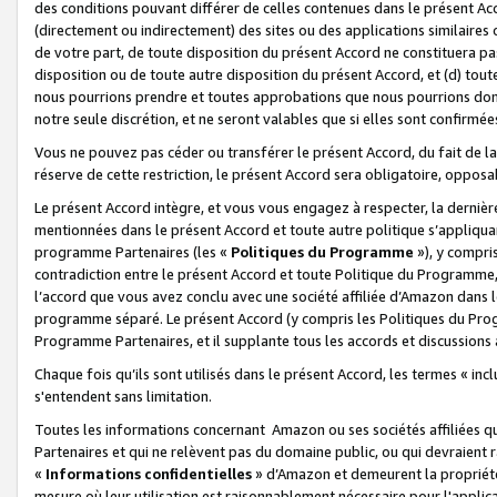
des conditions pouvant différer de celles contenues dans le présent Ac
(directement ou indirectement) des sites ou des applications similaires o
de votre part, de toute disposition du présent Accord ne constituera pa
disposition ou de toute autre disposition du présent Accord, et (d) tou
nous pourrions prendre et toutes approbations que nous pourrions donn
notre seule discrétion, et ne seront valables que si elles sont confirmée
Vous ne pouvez pas céder ou transférer le présent Accord, du fait de la 
réserve de cette restriction, le présent Accord sera obligatoire, opposab
Le présent Accord intègre, et vous vous engagez à respecter, la dernière 
mentionnées dans le présent Accord et toute autre politique s’appliqua
programme Partenaires (les «
Politiques du Programme
»), y compri
contradiction entre le présent Accord et toute Politique du Programme, 
l’accord que vous avez conclu avec une société affiliée d’Amazon dans 
programme séparé. Le présent Accord (y compris les Politiques du Progr
Programme Partenaires, et il supplante tous les accords et discussions 
Chaque fois qu’ils sont utilisés dans le présent Accord, les termes « in
s'entendent sans limitation.
Toutes les informations concernant Amazon ou ses sociétés affiliées 
Partenaires et qui ne relèvent pas du domaine public, ou qui devraient
«
Informations confidentielles
» d’Amazon et demeurent la propriété 
mesure où leur utilisation est raisonnablement nécessaire pour l'appli