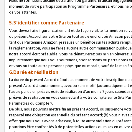
Nous ne formulons aucune déclaration ou garantie, ni aucun engagemen
moment de votre participation au Programme Partenaires, et nous ne p
de vos attentes.
5.S’identifier comme Partenaire
Vous devez faire figurer clairement et de façon visible la mention sui
du présent Accord, sur votre Site ou tout autre endroit où Amazon peut vo
tant que Partenaire Amazon, je réalise un bénéfice sur les achats remplis
la réglementation, vous ne ferez aucune autre communication publique
notre accord écrit préalable. Vous ne dénaturerez pas ni n’enjoliverez 
implicitement que nous vous soutenons, sponsorisons ou parrainons) et v
et vous ou toute autre personne physique ou morale, sauf de la manièr
6.Durée et résiliation
La durée du présent Accord débute au moment de votre inscription ou de
présent Accord à tout moment, avec ou sans motif (automatiquement et sa
l’autre partie un préavis écrit de résiliation d’au moins 7 jours calenda
préavis de résiliation en vous connectant à votre compte sur le Site Par
Paramètres du Compte ».
De plus, nous pouvons mettre fin au présent Accord, ou suspendre votre 
respecté une obligation essentielle du présent Accord; (b) vous n’avez p
effet que nous vous avons adressée, à toute autre violation du présen
pourrions être confrontés à de potentielles actions ou mises en œuvre 