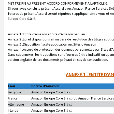
METTRE FIN AU PRESENT ACCORD CONFORMEMENT A L’ARTICLE 6.
Si vous avez conclu le présent Accord avec Amazon France Services SAS 
futures du présent Accord seront réputées s’appliquer entre vous et 
Europe Core S.à r.l.
Annexe 1 :Entité d’Amazon et Site d’Amazon par lieu
Annexe 2 :Loi et dispositions en matière de résolution des litiges appli
Annexe 3 :Disposition fiscale applicable aux Sites d’Amazon
Annexe 4 :Accord de protection des données personnelles par Sites d
Dans ces annexes, les traductions sont fournies à titre indicatif uniquem
version anglaise de ces documents prévaut en cas de contradiction.
ANNEXE 1 : ENTITE D’A
Lieu
Entité d’Amazon
Belgique
Amazon Europe Core S.à r.l.
France
Amazon Europe Core S.à r.l.(ou Amazon France Services 
Allemagne
Amazon Europe Core S.à r.l.
Irlande
Amazon Europe Core S.à r.l.