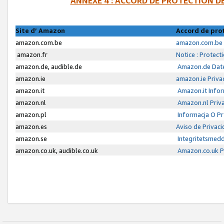
ANNEXE 4 : ACCORD DE PROTECTION 
Site d’ Amazon
Accord de pro
amazon.com.be
amazon.com.be 
amazon.fr
Notice : Protect
amazon.de, audible.de
Amazon.de Date
amazon.ie
amazon.ie Priva
amazon.it
Amazon.it Infor
amazon.nl
Amazon.nl Priva
amazon.pl
Informacja O P
amazon.es
Aviso de Privac
amazon.se
Integritetsmed
amazon.co.uk, audible.co.uk
Amazon.co.uk Pr