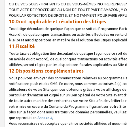
OU DE VOS SOUS-TRAITANTS OU DE VOUS-MÊMES. NOTRE REPRES
TOUT ACTE DE PROCEDURE AU NOM DE TOUTE PARTIE AMAZON , Y CO
POUR LA PROTECTION DE DROITS, ET NOTAMMENT POUR FAIRE APPL
10.Droit applicable et résolution des litiges
Tout litige découlant de quelque façon que ce soit du Programme Parte
Accord), de quelconques transactions ou activités effectuées en vertu d
à la loi et aux dispositions en matière de résolution des litiges applic
11.Fiscalité
Toute taxe et obligation liée découlant de quelque façon que ce soit 
ou avérée dudit Accord), de quelconques transactions ou activités effe
affiliées, seront régies par les dispositions fiscales applicables au Si
12.Dispositions complémentaires
Nous pouvons envoyer des communications relatives au programme Parten
notifications push et des SMS. En outre, nous sommes autorisés à (a) cont
utilisateurs de votre Site que nous obtenons grâce à votre affichage de
particulier d'Amazon ait cliqué sur un Lien Spécial de votre Site avant d
de toute autre manière des recherches sur votre Site afin de vérifier le re
votre mise en œuvre du Contenu du Programme figurant sur votre Site à
plus sur la façon dont nous traitons vos données personnelles, veuille
que reproduit en
Annexe 4
,
Vous reconnaissez et acceptez que (a) nos sociétés affiliées et nous-m