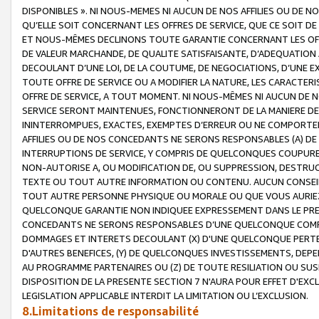
DISPONIBLES ». NI NOUS-MEMES NI AUCUN DE NOS AFFILIES OU D
QU’ELLE SOIT CONCERNANT LES OFFRES DE SERVICE, QUE CE SOIT DE
ET NOUS-MÊMES DECLINONS TOUTE GARANTIE CONCERNANT LES OFFRE
DE VALEUR MARCHANDE, DE QUALITE SATISFAISANTE, D’ADEQUATION
DECOULANT D’UNE LOI, DE LA COUTUME, DE NEGOCIATIONS, D’UNE
TOUTE OFFRE DE SERVICE OU A MODIFIER LA NATURE, LES CARACTERI
OFFRE DE SERVICE, A TOUT MOMENT. NI NOUS-MÊMES NI AUCUN DE 
SERVICE SERONT MAINTENUES, FONCTIONNERONT DE LA MANIERE DECR
ININTERROMPUES, EXACTES, EXEMPTES D’ERREUR OU NE COMPORT
AFFILIES OU DE NOS CONCEDANTS NE SERONS RESPONSABLES (A) DE
INTERRUPTIONS DE SERVICE, Y COMPRIS DE QUELCONQUES COUPURE
NON-AUTORISE A, OU MODIFICATION DE, OU SUPPRESSION, DESTRUC
TEXTE OU TOUT AUTRE INFORMATION OU CONTENU. AUCUN CONSEIL 
TOUT AUTRE PERSONNE PHYSIQUE OU MORALE OU QUE VOUS AURIEZ 
QUELCONQUE GARANTIE NON INDIQUEE EXPRESSEMENT DANS LE PRES
CONCEDANTS NE SERONS RESPONSABLES D’UNE QUELCONQUE COM
DOMMAGES ET INTERETS DECOULANT (X) D'UNE QUELCONQUE PERTE D
D'AUTRES BENEFICES, (Y) DE QUELCONQUES INVESTISSEMENTS, DEP
AU PROGRAMME PARTENAIRES OU (Z) DE TOUTE RESILIATION OU SU
DISPOSITION DE LA PRESENTE SECTION 7 N'AURA POUR EFFET D'EXC
LEGISLATION APPLICABLE INTERDIT LA LIMITATION OU L’EXCLUSION.
8.Limitations de responsabilité