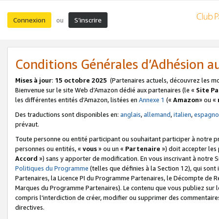
Connexion
S’inscrire
ou
Conditions Générales d’Adhésion 
Mises à jour
:
15 octobre 2025
(Partenaires actuels, découvrez les m
Bienvenue sur le site Web d’Amazon dédié aux partenaires (le «
Site P
les différentes entités d’Amazon, listées en
Annexe 1
(«
Amazon
» ou «
Des traductions sont disponibles en:
anglais
,
allemand
,
italien
,
espagno
prévaut.
Toute personne ou entité participant ou souhaitant participer à notre 
personnes ou entités, «
vous
» ou un «
Partenaire
») doit accepter le
Accord
») sans y apporter de modification. En vous inscrivant à notre Si
Politiques du Programme
(telles que définies à la Section 12), qui so
Partenaires, la Licence PI du Programme Partenaires, le Décompte de 
Marques du Programme Partenaires). Le contenu que vous publiez sur l
compris l'interdiction de créer, modifier ou supprimer des commentaires
directives.