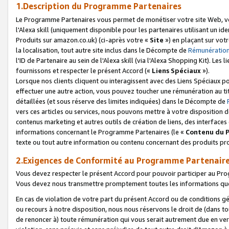
1.Description du Programme Partenaires
Le Programme Partenaires vous permet de monétiser votre site Web, vos 
l'Alexa skill (uniquement disponible pour les partenaires utilisant un 
Produits sur amazon.co.uk) (ci-après votre «
Site
») en plaçant sur votr
la localisation, tout autre site inclus dans le Décompte de
Rémunération
l'ID de Partenaire au sein de l'Alexa skill (via l'Alexa Shopping Kit). Le
fournissons et respecter le présent Accord («
Liens Spéciaux
»).
Lorsque nos clients cliquent ou interagissent avec des Liens Spéciaux p
effectuer une autre action, vous pouvez toucher une rémunération au ti
détaillées (et sous réserve des limites indiquées) dans le Décompte de
vers ces articles ou services, nous pouvons mettre à votre disposition d
contenus marketing et autres outils de création de liens, des interfaces
informations concernant le Programme Partenaires (le «
Contenu du 
texte ou tout autre information ou contenu concernant des produits prop
2.Exigences de Conformité au Programme Partenair
Vous devez respecter le présent Accord pour pouvoir participer au Pr
Vous devez nous transmettre promptement toutes les informations que
En cas de violation de votre part du présent Accord ou de conditions g
ou recours à notre disposition, nous nous réservons le droit de (dans 
de renoncer à) toute rémunération qui vous serait autrement due en ver