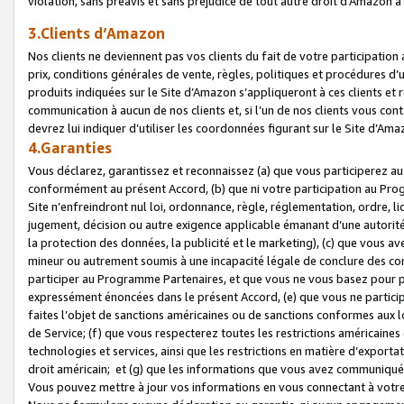
violation, sans préavis et sans préjudice de tout autre droit d’Amazo
3.Clients d’Amazon
Nos clients ne deviennent pas vos clients du fait de votre participati
prix, conditions générales de vente, règles, politiques et procédures d’u
produits indiquées sur le Site d’Amazon s’appliqueront à ces clients et
communication à aucun de nos clients et, si l’un de nos clients vous co
devrez lui indiquer d’utiliser les coordonnées figurant sur le Site d’Ama
4.Garanties
Vous déclarez, garantissez et reconnaissez (a) que vous participerez a
conformément au présent Accord, (b) que ni votre participation au Prog
Site n’enfreindront nul loi, ordonnance, règle, réglementation, ordre, li
jugement, décision ou autre exigence applicable émanant d’une autori
la protection des données, la publicité et le marketing), (c) que vous 
mineur ou autrement soumis à une incapacité légale de conclure des con
participer au Programme Partenaires, et que vous ne vous basez pour pr
expressément énoncées dans le présent Accord, (e) que vous ne particip
faites l’objet de sanctions américaines ou de sanctions conformes aux 
de Service; (f) que vous respecterez toutes les restrictions américaines
technologies et services, ainsi que les restrictions en matière d’exporta
droit américain; et (g) que les informations que vous avez communiqué
Vous pouvez mettre à jour vos informations en vous connectant à votre