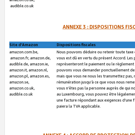
audible.co.uk
ANNEXE 3 : DISPOSITIONS FI
Site d’Amazon
Dispositions fiscales
amazon.com.be,
Nous pouvons déduire ou retenir toute taxe 
amazon.fr, amazon.de,
vous est dû en vertu du présent Accord. Les 
audible.de, amazon.ie,
représenteront le paiement ou le règlement 
amazon.it, amazon.nl,
pouvons vous demander ponctuellement des r
amazon.pl, amazon.es,
mais que vous ne nous les transmettez pas, n
amazon.se,
rémunération jusqu’à ce que vous nous reme
amazon.co.uk,
vous n’êtes pas la personne auprès de qui no
audible.co.uk
au Luxembourg, vous pouvez être légalement 
une facture répondant aux exigences d’une 
paiera la TVA applicable.