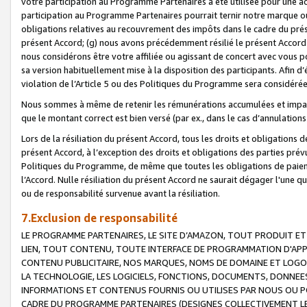
votre participation au Programme Partenaires a été utilisée pour une ac
participation au Programme Partenaires pourrait ternir notre marque ou
obligations relatives au recouvrement des impôts dans le cadre du prése
présent Accord; (g) nous avons précédemment résilié le présent Accord
nous considérons être votre affiliée ou agissant de concert avec vous 
sa version habituellement mise à la disposition des participants. Afin d’é
violation de l’Article 5 ou des Politiques du Programme sera considéré
Nous sommes à même de retenir les rémunérations accumulées et impayée
que le montant correct est bien versé (par ex., dans le cas d’annulations
Lors de la résiliation du présent Accord, tous les droits et obligations 
présent Accord, à l’exception des droits et obligations des parties prévus
Politiques du Programme, de même que toutes les obligations de paiement
l’Accord. Nulle résiliation du présent Accord ne saurait dégager l'une 
ou de responsabilité survenue avant la résiliation.
7.Exclusion de responsabilité
LE PROGRAMME PARTENAIRES, LE SITE D’AMAZON, TOUT PRODUIT ET 
LIEN, TOUT CONTENU, TOUTE INTERFACE DE PROGRAMMATION D'APP
CONTENU PUBLICITAIRE, NOS MARQUES, NOMS DE DOMAINE ET LOGOS
LA TECHNOLOGIE, LES LOGICIELS, FONCTIONS, DOCUMENTS, DONNEES
INFORMATIONS ET CONTENUS FOURNIS OU UTILISES PAR NOUS OU P
CADRE DU PROGRAMME PARTENAIRES (DESIGNES COLLECTIVEMENT LE