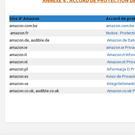
ANNEXE 4 : ACCORD DE PROTECTION 
Site d’ Amazon
Accord de pro
amazon.com.be
amazon.com.be 
amazon.fr
Notice : Protect
amazon.de, audible.de
Amazon.de Date
amazon.ie
amazon.ie Priva
amazon.it
Amazon.it Infor
amazon.nl
Amazon.nl Priva
amazon.pl
Informacja O P
amazon.es
Aviso de Privac
amazon.se
Integritetsmed
amazon.co.uk, audible.co.uk
Amazon.co.uk Pr