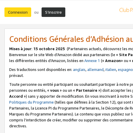
Connexion
S’inscrire
ou
Conditions Générales d’Adhésion 
Mises à jour
:
15 octobre 2025
(Partenaires actuels, découvrez les m
Bienvenue sur le site Web d’Amazon dédié aux partenaires (le «
Site P
les différentes entités d’Amazon, listées en
Annexe 1
(«
Amazon
» ou «
Des traductions sont disponibles en:
anglais
,
allemand
,
italien
,
espagno
prévaut.
Toute personne ou entité participant ou souhaitant participer à notre 
personnes ou entités, «
vous
» ou un «
Partenaire
») doit accepter le
Accord
») sans y apporter de modification. En vous inscrivant à notre Si
Politiques du Programme
(telles que définies à la Section 12), qui so
Partenaires, la Licence PI du Programme Partenaires, le Décompte de 
Marques du Programme Partenaires). Le contenu que vous publiez sur l
compris l'interdiction de créer, modifier ou supprimer des commentaires
directives.