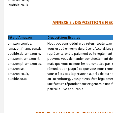
audible.co.uk
ANNEXE 3 : DISPOSITIONS FI
Site d’Amazon
Dispositions fiscales
amazon.com.be,
Nous pouvons déduire ou retenir toute taxe 
amazon.fr, amazon.de,
vous est dû en vertu du présent Accord. Les 
audible.de, amazon.ie,
représenteront le paiement ou le règlement 
amazon.it, amazon.nl,
pouvons vous demander ponctuellement des r
amazon.pl, amazon.es,
mais que vous ne nous les transmettez pas, n
amazon.se,
rémunération jusqu’à ce que vous nous reme
amazon.co.uk,
vous n’êtes pas la personne auprès de qui no
audible.co.uk
au Luxembourg, vous pouvez être légalement 
une facture répondant aux exigences d’une 
paiera la TVA applicable.