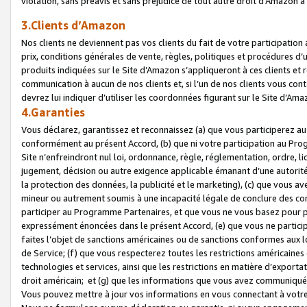
violation, sans préavis et sans préjudice de tout autre droit d’Amazo
3.Clients d’Amazon
Nos clients ne deviennent pas vos clients du fait de votre participati
prix, conditions générales de vente, règles, politiques et procédures d’u
produits indiquées sur le Site d’Amazon s’appliqueront à ces clients et
communication à aucun de nos clients et, si l’un de nos clients vous co
devrez lui indiquer d’utiliser les coordonnées figurant sur le Site d’Ama
4.Garanties
Vous déclarez, garantissez et reconnaissez (a) que vous participerez a
conformément au présent Accord, (b) que ni votre participation au Prog
Site n’enfreindront nul loi, ordonnance, règle, réglementation, ordre, li
jugement, décision ou autre exigence applicable émanant d’une autori
la protection des données, la publicité et le marketing), (c) que vous 
mineur ou autrement soumis à une incapacité légale de conclure des con
participer au Programme Partenaires, et que vous ne vous basez pour pr
expressément énoncées dans le présent Accord, (e) que vous ne particip
faites l’objet de sanctions américaines ou de sanctions conformes aux 
de Service; (f) que vous respecterez toutes les restrictions américaines
technologies et services, ainsi que les restrictions en matière d’exporta
droit américain; et (g) que les informations que vous avez communiqué
Vous pouvez mettre à jour vos informations en vous connectant à votre