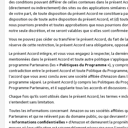
des conditions pouvant différer de celles contenues dans le présent Ac
(directement ou indirectement) des sites ou des applications similaires o
de votre part, de toute disposition du présent Accord ne constituera pa
disposition ou de toute autre disposition du présent Accord, et (d) tou
nous pourrions prendre et toutes approbations que nous pourrions donn
notre seule discrétion, et ne seront valables que si elles sont confirmée
Vous ne pouvez pas céder ou transférer le présent Accord, du fait de la 
réserve de cette restriction, le présent Accord sera obligatoire, opposab
Le présent Accord intègre, et vous vous engagez à respecter, la dernière 
mentionnées dans le présent Accord et toute autre politique s’appliqua
programme Partenaires (les «
Politiques du Programme
»), y compri
contradiction entre le présent Accord et toute Politique du Programme, 
l’accord que vous avez conclu avec une société affiliée d’Amazon dans 
programme séparé. Le présent Accord (y compris les Politiques du Progr
Programme Partenaires, et il supplante tous les accords et discussions 
Chaque fois qu’ils sont utilisés dans le présent Accord, les termes « in
s'entendent sans limitation.
Toutes les informations concernant Amazon ou ses sociétés affiliées 
Partenaires et qui ne relèvent pas du domaine public, ou qui devraient
«
Informations confidentielles
» d’Amazon et demeurent la propriété 
mesure où leur utilisation est raisonnablement nécessaire pour l'appli