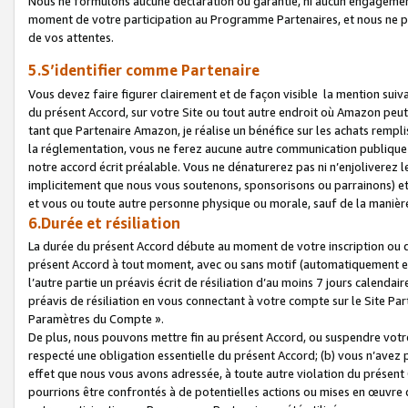
Nous ne formulons aucune déclaration ou garantie, ni aucun engagemen
moment de votre participation au Programme Partenaires, et nous ne p
de vos attentes.
5.S’identifier comme Partenaire
Vous devez faire figurer clairement et de façon visible la mention sui
du présent Accord, sur votre Site ou tout autre endroit où Amazon peut vo
tant que Partenaire Amazon, je réalise un bénéfice sur les achats remplis
la réglementation, vous ne ferez aucune autre communication publique
notre accord écrit préalable. Vous ne dénaturerez pas ni n’enjoliverez 
implicitement que nous vous soutenons, sponsorisons ou parrainons) et v
et vous ou toute autre personne physique ou morale, sauf de la manièr
6.Durée et résiliation
La durée du présent Accord débute au moment de votre inscription ou de
présent Accord à tout moment, avec ou sans motif (automatiquement et sa
l’autre partie un préavis écrit de résiliation d’au moins 7 jours calenda
préavis de résiliation en vous connectant à votre compte sur le Site Par
Paramètres du Compte ».
De plus, nous pouvons mettre fin au présent Accord, ou suspendre votre 
respecté une obligation essentielle du présent Accord; (b) vous n’avez p
effet que nous vous avons adressée, à toute autre violation du présen
pourrions être confrontés à de potentielles actions ou mises en œuvre 