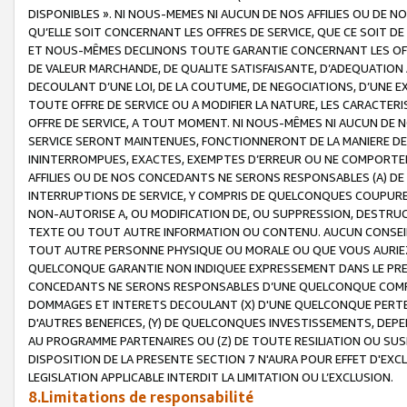
DISPONIBLES ». NI NOUS-MEMES NI AUCUN DE NOS AFFILIES OU D
QU’ELLE SOIT CONCERNANT LES OFFRES DE SERVICE, QUE CE SOIT DE
ET NOUS-MÊMES DECLINONS TOUTE GARANTIE CONCERNANT LES OFFRE
DE VALEUR MARCHANDE, DE QUALITE SATISFAISANTE, D’ADEQUATION
DECOULANT D’UNE LOI, DE LA COUTUME, DE NEGOCIATIONS, D’UNE
TOUTE OFFRE DE SERVICE OU A MODIFIER LA NATURE, LES CARACTERI
OFFRE DE SERVICE, A TOUT MOMENT. NI NOUS-MÊMES NI AUCUN DE 
SERVICE SERONT MAINTENUES, FONCTIONNERONT DE LA MANIERE DECR
ININTERROMPUES, EXACTES, EXEMPTES D’ERREUR OU NE COMPORT
AFFILIES OU DE NOS CONCEDANTS NE SERONS RESPONSABLES (A) DE
INTERRUPTIONS DE SERVICE, Y COMPRIS DE QUELCONQUES COUPURE
NON-AUTORISE A, OU MODIFICATION DE, OU SUPPRESSION, DESTRUC
TEXTE OU TOUT AUTRE INFORMATION OU CONTENU. AUCUN CONSEIL 
TOUT AUTRE PERSONNE PHYSIQUE OU MORALE OU QUE VOUS AURIEZ 
QUELCONQUE GARANTIE NON INDIQUEE EXPRESSEMENT DANS LE PRES
CONCEDANTS NE SERONS RESPONSABLES D’UNE QUELCONQUE COM
DOMMAGES ET INTERETS DECOULANT (X) D'UNE QUELCONQUE PERTE D
D'AUTRES BENEFICES, (Y) DE QUELCONQUES INVESTISSEMENTS, DEP
AU PROGRAMME PARTENAIRES OU (Z) DE TOUTE RESILIATION OU SU
DISPOSITION DE LA PRESENTE SECTION 7 N'AURA POUR EFFET D'EXC
LEGISLATION APPLICABLE INTERDIT LA LIMITATION OU L’EXCLUSION.
8.Limitations de responsabilité