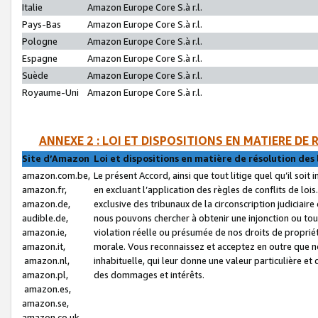
Italie
Amazon Europe Core S.à r.l.
Pays-Bas
Amazon Europe Core S.à r.l.
Pologne
Amazon Europe Core S.à r.l.
Espagne
Amazon Europe Core S.à r.l.
Suède
Amazon Europe Core S.à r.l.
Royaume-Uni
Amazon Europe Core S.à r.l.
ANNEXE 2 : LOI ET DISPOSITIONS EN MATIERE DE
Site d’Amazon
Loi et dispositions en matière de résolution des 
amazon.com.be,
Le présent Accord, ainsi que tout litige quel qu’il soi
amazon.fr,
en excluant l’application des règles de conflits de l
amazon.de,
exclusive des tribunaux de la circonscription judiciai
audible.de,
nous pouvons chercher à obtenir une injonction ou tou
amazon.ie,
violation réelle ou présumée de nos droits de proprié
amazon.it,
morale. Vous reconnaissez et acceptez en outre que n
amazon.nl,
inhabituelle, qui leur donne une valeur particulière 
amazon.pl,
des dommages et intérêts.
amazon.es,
amazon.se,
amazon.co.uk,