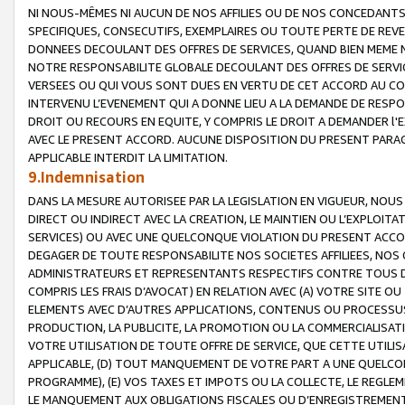
NI NOUS-MÊMES NI AUCUN DE NOS AFFILIES OU DE NOS CONCEDANT
SPECIFIQUES, CONSECUTIFS, EXEMPLAIRES OU TOUTE PERTE DE REVE
DONNEES DECOULANT DES OFFRES DE SERVICES, QUAND BIEN MEME N
NOTRE RESPONSABILITE GLOBALE DECOULANT DES OFFRES DE SERVI
VERSEES OU QUI VOUS SONT DUES EN VERTU DE CET ACCORD AU CO
INTERVENU L’EVENEMENT QUI A DONNE LIEU A LA DEMANDE DE RESP
DROIT OU RECOURS EN EQUITE, Y COMPRIS LE DROIT A DEMANDER l'
AVEC LE PRESENT ACCORD. AUCUNE DISPOSITION DU PRESENT PARAG
APPLICABLE INTERDIT LA LIMITATION.
9.Indemnisation
DANS LA MESURE AUTORISEE PAR LA LEGISLATION EN VIGUEUR, NO
DIRECT OU INDIRECT AVEC LA CREATION, LE MAINTIEN OU L’EXPLOIT
SERVICES) OU AVEC UNE QUELCONQUE VIOLATION DU PRESENT ACCO
DEGAGER DE TOUTE RESPONSABILITE NOS SOCIETES AFFILIEES, NOS 
ADMINISTRATEURS ET REPRESENTANTS RESPECTIFS CONTRE TOUS D
COMPRIS LES FRAIS D’AVOCAT) EN RELATION AVEC (A) VOTRE SITE O
ELEMENTS AVEC D’AUTRES APPLICATIONS, CONTENUS OU PROCESSUS, (
PRODUCTION, LA PUBLICITE, LA PROMOTION OU LA COMMERCIALISAT
VOTRE UTILISATION DE TOUTE OFFRE DE SERVICE, QUE CETTE UTILI
APPLICABLE, (D) TOUT MANQUEMENT DE VOTRE PART A UNE QUELCO
PROGRAMME), (E) VOS TAXES ET IMPOTS OU LA COLLECTE, LE REGLE
LE MANQUEMENT AUX OBLIGATIONS FISCALES OU D’ENREGISTREMENT 