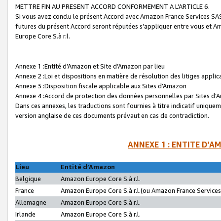
METTRE FIN AU PRESENT ACCORD CONFORMEMENT A L’ARTICLE 6.
Si vous avez conclu le présent Accord avec Amazon France Services SAS 
futures du présent Accord seront réputées s’appliquer entre vous et 
Europe Core S.à r.l.
Annexe 1 :Entité d’Amazon et Site d’Amazon par lieu
Annexe 2 :Loi et dispositions en matière de résolution des litiges appli
Annexe 3 :Disposition fiscale applicable aux Sites d’Amazon
Annexe 4 :Accord de protection des données personnelles par Sites d
Dans ces annexes, les traductions sont fournies à titre indicatif uniquem
version anglaise de ces documents prévaut en cas de contradiction.
ANNEXE 1 : ENTITE D’A
Lieu
Entité d’Amazon
Belgique
Amazon Europe Core S.à r.l.
France
Amazon Europe Core S.à r.l.(ou Amazon France Services 
Allemagne
Amazon Europe Core S.à r.l.
Irlande
Amazon Europe Core S.à r.l.