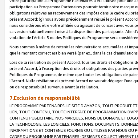
votre participation au Programme Partenaires a été utilisée pour une ac
participation au Programme Partenaires pourrait ternir notre marque ou
obligations relatives au recouvrement des impôts dans le cadre du prése
présent Accord; (g) nous avons précédemment résilié le présent Accord
nous considérons être votre affiliée ou agissant de concert avec vous 
sa version habituellement mise à la disposition des participants. Afin d’é
violation de l’Article 5 ou des Politiques du Programme sera considéré
Nous sommes à même de retenir les rémunérations accumulées et impayée
que le montant correct est bien versé (par ex., dans le cas d’annulations
Lors de la résiliation du présent Accord, tous les droits et obligations 
présent Accord, à l’exception des droits et obligations des parties prévus
Politiques du Programme, de même que toutes les obligations de paiement
l’Accord. Nulle résiliation du présent Accord ne saurait dégager l'une 
ou de responsabilité survenue avant la résiliation.
7.Exclusion de responsabilité
LE PROGRAMME PARTENAIRES, LE SITE D’AMAZON, TOUT PRODUIT ET 
LIEN, TOUT CONTENU, TOUTE INTERFACE DE PROGRAMMATION D'APP
CONTENU PUBLICITAIRE, NOS MARQUES, NOMS DE DOMAINE ET LOGOS
LA TECHNOLOGIE, LES LOGICIELS, FONCTIONS, DOCUMENTS, DONNEES
INFORMATIONS ET CONTENUS FOURNIS OU UTILISES PAR NOUS OU P
CADRE DU PROGRAMME PARTENAIRES (DESIGNES COLLECTIVEMENT LE