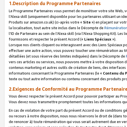
1.Description du Programme Partenaires
Le Programme Partenaires vous permet de monétiser votre site Web, vos 
l'Alexa skill (uniquement disponible pour les partenaires utilisant un 
Produits sur amazon.co.uk) (ci-après votre «
Site
») en plaçant sur votr
la localisation, tout autre site inclus dans le Décompte de
Rémunération
l'ID de Partenaire au sein de l'Alexa skill (via l'Alexa Shopping Kit). Le
fournissons et respecter le présent Accord («
Liens Spéciaux
»).
Lorsque nos clients cliquent ou interagissent avec des Liens Spéciaux p
effectuer une autre action, vous pouvez toucher une rémunération au ti
détaillées (et sous réserve des limites indiquées) dans le Décompte de
vers ces articles ou services, nous pouvons mettre à votre disposition d
contenus marketing et autres outils de création de liens, des interfaces
informations concernant le Programme Partenaires (le «
Contenu du 
texte ou tout autre information ou contenu concernant des produits prop
2.Exigences de Conformité au Programme Partenair
Vous devez respecter le présent Accord pour pouvoir participer au Pr
Vous devez nous transmettre promptement toutes les informations que
En cas de violation de votre part du présent Accord ou de conditions g
ou recours à notre disposition, nous nous réservons le droit de (dans 
de renoncer à) toute rémunération qui vous serait autrement due en ver