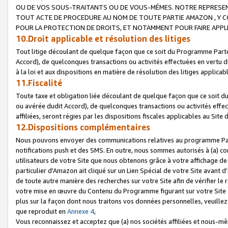
OU DE VOS SOUS-TRAITANTS OU DE VOUS-MÊMES. NOTRE REPRES
TOUT ACTE DE PROCEDURE AU NOM DE TOUTE PARTIE AMAZON , Y CO
POUR LA PROTECTION DE DROITS, ET NOTAMMENT POUR FAIRE APPL
10.Droit applicable et résolution des litiges
Tout litige découlant de quelque façon que ce soit du Programme Parte
Accord), de quelconques transactions ou activités effectuées en vertu d
à la loi et aux dispositions en matière de résolution des litiges applic
11.Fiscalité
Toute taxe et obligation liée découlant de quelque façon que ce soit 
ou avérée dudit Accord), de quelconques transactions ou activités effe
affiliées, seront régies par les dispositions fiscales applicables au Si
12.Dispositions complémentaires
Nous pouvons envoyer des communications relatives au programme Parten
notifications push et des SMS. En outre, nous sommes autorisés à (a) cont
utilisateurs de votre Site que nous obtenons grâce à votre affichage de
particulier d'Amazon ait cliqué sur un Lien Spécial de votre Site avant d
de toute autre manière des recherches sur votre Site afin de vérifier le re
votre mise en œuvre du Contenu du Programme figurant sur votre Site à
plus sur la façon dont nous traitons vos données personnelles, veuille
que reproduit en
Annexe 4
,
Vous reconnaissez et acceptez que (a) nos sociétés affiliées et nous-m