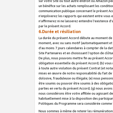
sur votre Site ou tout autre endroit où Amazon peut
un bénéfice sur les achats remplissant les conditio
communication publique concernant le présent Acco
n’enjoliverez les rapports qui existent entre vou
n’affirmerez ni ne laisserez entendre l'existence 
par le présent Accord.
6.Durée et résiliation
La durée du présent Accord débute au moment de vo
moment, avec ou sans motif (automatiquement et sans
d’au moins 7 jours calendaires à compter de la dat
Site Partenaires et en choisissant l’option de clô
De plus, nous pouvons mettre fin au présent Accord
obligation essentielle du présent Accord; (b) vous
à toute autre violation du présent Contrat (et no
mises en œuvre de notre responsabilité du fait de 
dolosive, frauduleuse ou illégale; (e) nous penso
être soumis ou pouvoir être soumis à des obligati
parties en vertu du présent Accord; (g) nous avon
nous considérons être votre affiliée ou agissant 
habituellement mise à la disposition des participants
Politiques du Programme sera considérée comme la 
Nous sommes à même de retenir les rémunérations 