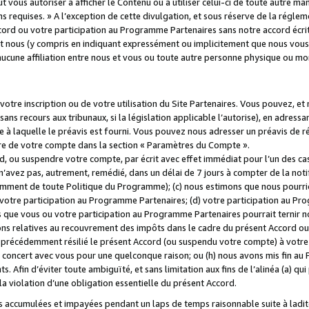
 vous autoriser à afficher le Contenu ou à utiliser celui-ci de toute autre man
ns requises. » A l’exception de cette divulgation, et sous réserve de la régle
rd ou votre participation au Programme Partenaires sans notre accord écrit
s et nous (y compris en indiquant expressément ou implicitement que nous vou
d'aucune affiliation entre nous et vous ou toute autre personne physique ou m
tre inscription ou de votre utilisation du Site Partenaires. Vous pouvez, et
 recours aux tribunaux, si la législation applicable l’autorise), en adressant 
e à laquelle le préavis est fourni. Vous pouvez nous adresser un préavis de r
ture de votre compte dans la section « Paramètres du Compte ».
, ou suspendre votre compte, par écrit avec effet immédiat pour l’un des cas
 n’avez pas, autrement, remédié, dans un délai de 7 jours à compter de la noti
tamment de toute Politique du Programme); (c) nous estimons que nous pourrio
votre participation au Programme Partenaires; (d) votre participation au Pro
ns que vous ou votre participation au Programme Partenaires pourrait ternir 
ons relatives au recouvrement des impôts dans le cadre du présent Accord ou 
s précédemment résilié le présent Accord (ou suspendu votre compte) à votre
de concert avec vous pour une quelconque raison; ou (h) nous avons mis fin a
. Afin d’éviter toute ambiguïté, et sans limitation aux fins de l’alinéa (a) qui
violation d’une obligation essentielle du présent Accord.
accumulées et impayées pendant un laps de temps raisonnable suite à ladite