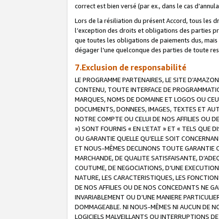
correct est bien versé (par ex., dans le cas d’annul
Lors de la résiliation du présent Accord, tous les 
l’exception des droits et obligations des parties p
que toutes les obligations de paiements dus, mais no
dégager l'une quelconque des parties de toute resp
7.Exclusion de responsabilité
LE PROGRAMME PARTENAIRES, LE SITE D’AMAZON
CONTENU, TOUTE INTERFACE DE PROGRAMMATION
MARQUES, NOMS DE DOMAINE ET LOGOS OU CEUX 
DOCUMENTS, DONNEES, IMAGES, TEXTES ET AUT
NOTRE COMPTE OU CELUI DE NOS AFFILIES OU 
») SONT FOURNIS « EN L’ETAT » ET « TELS QU
OU GARANTIE QUELLE QU’ELLE SOIT CONCERNANT 
ET NOUS-MÊMES DECLINONS TOUTE GARANTIE CON
MARCHANDE, DE QUALITE SATISFAISANTE, D’ADE
COUTUME, DE NEGOCIATIONS, D’UNE EXECUTION
NATURE, LES CARACTERISTIQUES, LES FONCTION
DE NOS AFFILIES OU DE NOS CONCEDANTS NE G
INVARIABLEMENT OU D’UNE MANIERE PARTICULI
DOMMAGEABLE. NI NOUS-MÊMES NI AUCUN DE NO
LOGICIELS MALVEILLANTS OU INTERRUPTIONS D