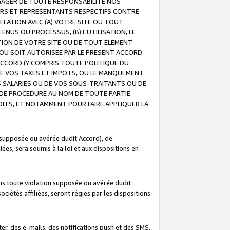
GAGER DE TOUTE RESPONSABILITE NOS
EURS ET REPRESENTANTS RESPECTIFS CONTRE
ELATION AVEC (A) VOTRE SITE OU TOUT
ENUS OU PROCESSUS, (B) L’UTILISATION, LE
ATION DE VOTRE SITE OU DE TOUT ELEMENT
E OU SOIT AUTORISEE PAR LE PRESENT ACCORD
ACCORD (Y COMPRIS TOUTE POLITIQUE DU
DE VOS TAXES ET IMPOTS, OU LE MANQUEMENT
OS SALARIES OU DE VOS SOUS-TRAITANTS OU DE
DE PROCEDURE AU NOM DE TOUTE PARTIE
OITS, ET NOTAMMENT POUR FAIRE APPLIQUER LA
 supposée ou avérée dudit Accord), de
ées, sera soumis à la loi et aux dispositions en
is toute violation supposée ou avérée dudit
iétés affiliées, seront régies par les dispositions
r, des e-mails, des notifications push et des SMS.