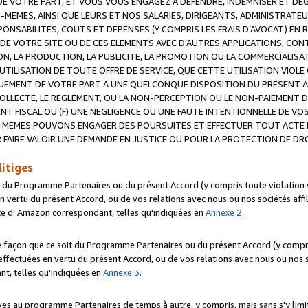
 VOTRE PART, ET VOUS VOUS ENGAGEZ A DEFENDRE, INDEMNISER ET DE
-MEMES, AINSI QUE LEURS ET NOS SALARIES, DIRIGEANTS, ADMINISTRAT
NSABILITES, COUTS ET DEPENSES (Y COMPRIS LES FRAIS D’AVOCAT) EN R
 DE VOTRE SITE OU DE CES ELEMENTS AVEC D’AUTRES APPLICATIONS, CONT
ON, LA PRODUCTION, LA PUBLICITE, LA PROMOTION OU LA COMMERCIALIS
UTILISATION DE TOUTE OFFRE DE SERVICE, QUE CETTE UTILISATION VIOL
NQUEMENT DE VOTRE PART A UNE QUELCONQUE DISPOSITION DU PRESENT 
COLLECTE, LE REGLEMENT, OU LA NON-PERCEPTION OU LE NON-PAIEMENT 
NT FISCAL OU (F) UNE NEGLIGENCE OU UNE FAUTE INTENTIONNELLE DE V
MEMES POUVONS ENGAGER DES POURSUITES ET EFFECTUER TOUT ACTE 
 FAIRE VALOIR UNE DEMANDE EN JUSTICE OU POUR LA PROTECTION DE DR
litiges
t du Programme Partenaires ou du présent Accord (y compris toute violation
 vertu du présent Accord, ou de vos relations avec nous ou nos sociétés affili
ite d’ Amazon correspondant, telles qu'indiquées en
Annexe 2
.
e façon que ce soit du Programme Partenaires ou du présent Accord (y compr
ffectuées en vertu du présent Accord, ou de vos relations avec nous ou nos soc
nt, telles qu'indiquées en
Annexe 3
.
 au programme Partenaires de temps à autre, y compris, mais sans s'y limite