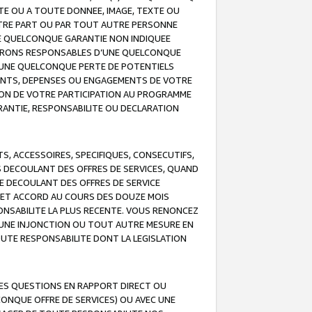
TE OU A TOUTE DONNEE, IMAGE, TEXTE OU
OTRE PART OU PAR TOUT AUTRE PERSONNE
NE QUELCONQUE GARANTIE NON INDIQUEE
 SERONS RESPONSABLES D’UNE QUELCONQUE
UNE QUELCONQUE PERTE DE POTENTIELS
EMENTS, DEPENSES OU ENGAGEMENTS DE VOTRE
ION DE VOTRE PARTICIPATION AU PROGRAMME
ARANTIE, RESPONSABILITE OU DECLARATION
, ACCESSOIRES, SPECIFIQUES, CONSECUTIFS,
S DECOULANT DES OFFRES DE SERVICES, QUAND
LE DECOULANT DES OFFRES DE SERVICE
 CET ACCORD AU COURS DES DOUZE MOIS
ONSABILITE LA PLUS RECENTE. VOUS RENONCEZ
, UNE INJONCTION OU TOUT AUTRE MESURE EN
OUTE RESPONSABILITE DONT LA LEGISLATION
LES QUESTIONS EN RAPPORT DIRECT OU
LCONQUE OFFRE DE SERVICES) OU AVEC UNE