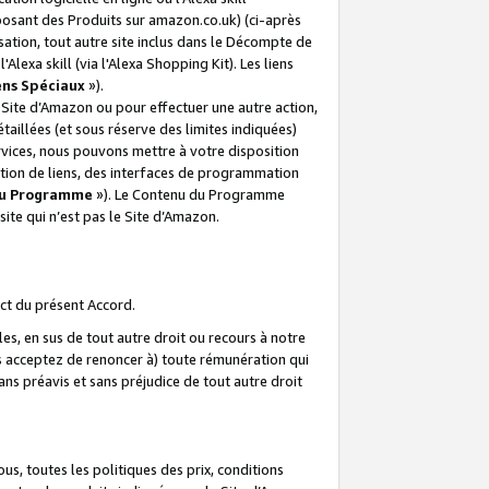
posant des Produits sur amazon.co.uk) (ci-après
isation, tout autre site inclus dans le Décompte de
 l'Alexa skill (via l'Alexa Shopping Kit). Les liens
ens Spéciaux
»).
e Site d’Amazon ou pour effectuer une autre action,
aillées (et sous réserve des limites indiquées)
 services, nous pouvons mettre à votre disposition
ation de liens, des interfaces de programmation
u Programme
»). Le Contenu du Programme
ite qui n’est pas le Site d’Amazon.
ct du présent Accord.
s, en sus de tout autre droit ou recours à notre
s acceptez de renoncer à) toute rémunération qui
ans préavis et sans préjudice de tout autre droit
s, toutes les politiques des prix, conditions