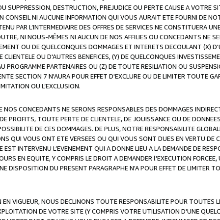
OU SUPPRESSION, DESTRUCTION, PREJUDICE OU PERTE CAUSE A VOTRE SI
 CONSEIL NI AUCUNE INFORMATION QUI VOUS AURAIT ETE FOURNI DE N
ENU PAR L’INTERMEDIAIRE DES OFFRES DE SERVICES NE CONSTITUERA U
OUTRE, NI NOUS-MÊMES NI AUCUN DE NOS AFFILIES OU CONCEDANTS NE
MENT OU DE QUELCONQUES DOMMAGES ET INTERETS DECOULANT (X) D'
DE CLIENTELE OU D'AUTRES BENEFICES, (Y) DE QUELCONQUES INVESTISS
 AU PROGRAMME PARTENAIRES OU (Z) DE TOUTE RESILIATION OU SUSPENS
ENTE SECTION 7 N'AURA POUR EFFET D'EXCLURE OU DE LIMITER TOUTE G
IMITATION OU L’EXCLUSION.
 DE NOS CONCEDANTS NE SERONS RESPONSABLES DES DOMMAGES INDIRECTS
DE PROFITS, TOUTE PERTE DE CLIENTELE, DE JOUISSANCE OU DE DONNEE
POSSIBILITE DE CES DOMMAGES. DE PLUS, NOTRE RESPONSABILITE GLOBA
ONS QUI VOUS ONT ETE VERSEES OU QUI VOUS SONT DUES EN VERTU DE
 EST INTERVENU L’EVENEMENT QUI A DONNE LIEU A LA DEMANDE DE RESP
OURS EN EQUITE, Y COMPRIS LE DROIT A DEMANDER l'EXECUTION FORCEE
UNE DISPOSITION DU PRESENT PARAGRAPHE N'A POUR EFFET DE LIMITER T
ON EN VIGUEUR, NOUS DECLINONS TOUTE RESPONSABILITE POUR TOUTES 
’EXPLOITATION DE VOTRE SITE (Y COMPRIS VOTRE UTILISATION D'UNE QUE