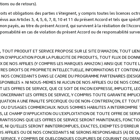
ations ou de retours).
droits et obligations des parties s’éteignent, y compris toutes les licences oc
révus aux Articles 3, 4, 5, 6, 7, 8, 10 et 11 du présent Accord et tels que sp
n payés, au titre du présent Accord, qui survivent à la résiliation de l’Accord
onsabilité en cas de violation du présent Accord ou de responsabilité survenu
, TOUT PRODUIT ET SERVICE PROPOSE SUR LE SITE D’AMAZON, TOUT LIEN
 D'APPLICATION POUR LA PUBLICITE DE PRODUITS, TOUT FLUX DE DONN
DE NOS AFFILIES (Y COMPRIS LES MARQUES AMAZON ) AINSI QUE TOUTE L
RES DROITS DE PROPRIETE INTELLECTUELLE, INFORMATIONS ET CONTENU
DE NOS CONCEDANTS DANS LE CADRE DU PROGRAMME PARTENAIRES (DESIG
E DISPONIBLES ». NI NOUS-MEMES NI AUCUN DE NOS AFFILIES OU DE NOS
LES OFFRES DE SERVICE, QUE CE SOIT DE FACON EXPRESSE, IMPLICITE, L
CERNANT LES OFFRES DE SERVICE, Y COMPRIS TOUTE GARANTIE IMPLICIT
QUATION A UNE FINALITE SPECIFIQUE OU DE NON-CONTREFAÇON, ET TOUTE
 OU D’USAGES COMMERCIAUX. NOUS SOMMES HABILITES A INTERROMPRE TO
S, LE CHAMP D’APPLICATION OU L’EXPLOITATION DE TOUTE OFFRE DE SER
ARANTISSONS QUE LES OFFRES DE SERVICE SERONT MAINTENUES, FONCTIO
ERE, NI QU’ELLES SERONT ININTERROMPUES, EXACTES, EXEMPTES D’ER
S AFFILIES OU DE NOS CONCEDANTS NE SERONS RESPONSABLES (A) DE QU
E SERVICE, Y COMPRIS DE QUELCONQUES COUPURES DE COURANT OU DEFAI