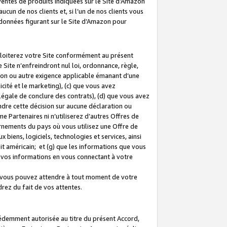
 ventes de produits indiquées sur le Site d’Amazon
cun de nos clients et, si l’un de nos clients vous
rdonnées figurant sur le Site d’Amazon pour
ploiterez votre Site conformément au présent
 Site n’enfreindront nul loi, ordonnance, règle,
ision ou autre exigence applicable émanant d’une
ité et le marketing), (c) que vous avez
égale de conclure des contrats), (d) que vous avez
dre cette décision sur aucune déclaration ou
 Partenaires ni n’utiliserez d’autres Offres de
ernements du pays où vous utilisez une Offre de
 biens, logiciels, technologies et services, ainsi
oit américain; et (g) que les informations que vous
vos informations en vous connectant à votre
e vous pouvez attendre à tout moment de votre
rez du fait de vos attentes.
cédemment autorisée au titre du présent Accord,