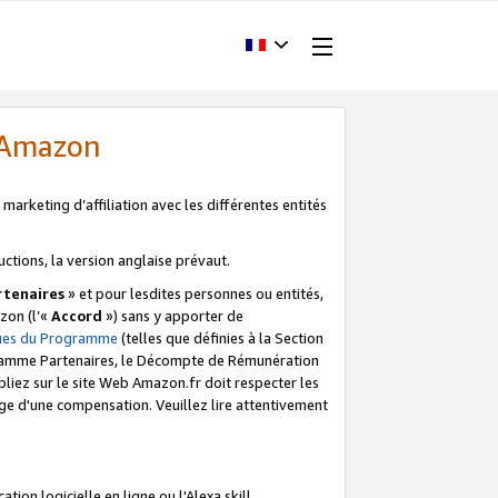
d'Amazon
marketing d’affiliation avec les différentes entités
uctions, la version anglaise prévaut.
tenaires
» et pour lesdites personnes ou entités,
zon (l’«
Accord
») sans y apporter de
ques du Programme
(telles que définies à la Section
ogramme Partenaires, le Décompte de Rémunération
iez sur le site Web Amazon.fr doit respecter les
ge d'une compensation. Veuillez lire attentivement
on logicielle en ligne ou l'Alexa skill