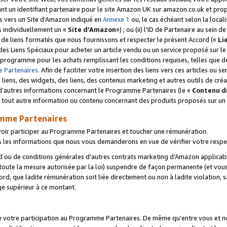
ant un identifiant partenaire pour le site Amazon UK sur amazon.co.uk et pro
ens vers un Site d’Amazon indiqué en
Annexe 1
ou, le cas échéant selon la local
s individuellement un «
Site d’Amazon
») ; ou (ii) l'ID de Partenaire au sein de
 de liens formatés que nous fournissons et respecter le présent Accord («
Li
 des Liens Spéciaux pour acheter un article vendu ou un service proposé sur l
rogramme pour les achats remplissant les conditions requises, telles que dét
 Partenaires
. Afin de faciliter votre insertion des liens vers ces articles ou
liens, des widgets, des liens, des contenus marketing et autres outils de cré
ue d’autres informations concernant le Programme Partenaires (le «
Contenu d
 tout autre information ou contenu concernant des produits proposés sur un s
amme Partenaires
oir participer au Programme Partenaires et toucher une rémunération.
les informations que nous vous demanderons en vue de vérifier votre respe
d ou de conditions générales d’autres contrats marketing d’Amazon applicable
 toute la mesure autorisée par la loi) suspendre de façon permanente (et vou
d, que ladite rémunération soit liée directement ou non à ladite violation, s
e supérieur à ce montant.
de votre participation au Programme Partenaires. De même qu’entre vous et nou