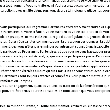
s d’utilisation concernant les commandes des clients, le service client et les
es à tout moment. Vous ne traiterez ni n'adresserez aucune communication à au
teractions avec un Site d’Amazon, vous devrez lui indiquer d’utiliser les coo
e vous participerez au Programme Partenaires et créerez, maintiendrez et ex
 Partenaires, ni votre création, votre maintien ou votre exploitation de votre
 code de pratiques, norme industrielle, règle d’autorégulation, jugement, déc
s règles régissant les communications, la protection des données, la public
amment, que vous n’êtes pas un mineur ou autrement soumis à une incapacité l
de participer au Programme Partenaires, et que vous ne vous basez pour pren
oncées dans le présent Accord, (e) que vous ne participerez pas au Programme
icaines ou de sanctions conformes aux lois américaines imposées par les gouv
ctions américaines en matière d’exportation et de réexportation applicables aux
e réexportation édictées ailleurs qu’aux Etats-Unis et compatibles avec le dr
artenaires sont toujours exactes et complètes. Vous pouvez mettre à jour 
 Paramètres du Compte ».
, ni aucun engagement, quant au volume du trafic ou de la rémunération qu
e pouvons être tenus pour responsables de toute action que vous entreprend
sible la mention suivante, ou toute autre mention similaire en substance pré