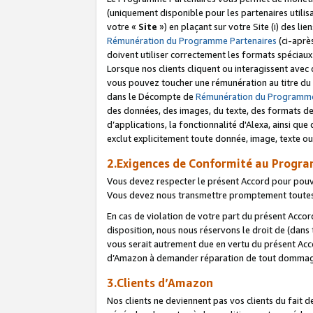
(uniquement disponible pour les partenaires utilis
votre «
Site
») en plaçant sur votre Site (i) des li
Rémunération du Programme Partenaires
(ci-aprè
doivent utiliser correctement les formats spéciaux
Lorsque nos clients cliquent ou interagissent avec
vous pouvez toucher une rémunération au titre du p
dans le Décompte de
Rémunération du Programme
des données, des images, du texte, des formats de 
d’applications, la fonctionnalité d'Alexa, ainsi q
exclut explicitement toute donnée, image, texte ou
2.Exigences de Conformité au Progr
Vous devez respecter le présent Accord pour pouv
Vous devez nous transmettre promptement toutes 
En cas de violation de votre part du présent Accor
disposition, nous nous réservons le droit de (dans
vous serait autrement due en vertu du présent Accor
d’Amazon à demander réparation de tout dommag
3.Clients d’Amazon
Nos clients ne deviennent pas vos clients du fait 