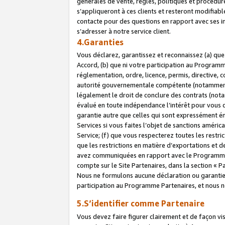
générales de vente, règles, politiques et procédure
s’appliqueront à ces clients et resteront modifiabl
contacte pour des questions en rapport avec ses in
s’adresser à notre service client.
4.Garanties
Vous déclarez, garantissez et reconnaissez (a) qu
Accord, (b) que ni votre participation au Programme
réglementation, ordre, licence, permis, directive,
autorité gouvernementale compétente (notamment le
légalement le droit de conclure des contrats (not
évalué en toute indépendance l’intérêt pour vous 
garantie autre que celles qui sont expressément én
Services si vous faites l’objet de sanctions amér
Service; (f) que vous respecterez toutes les restri
que les restrictions en matière d’exportations et d
avez communiquées en rapport avec le Programme P
compte sur le Site Partenaires, dans la section «
Nous ne formulons aucune déclaration ou garantie
participation au Programme Partenaires, et nous n
5.S’identifier comme Partenaire
Vous devez faire figurer clairement et de façon vi