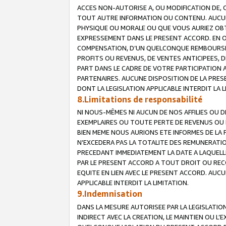
ACCES NON-AUTORISE A, OU MODIFICATION DE, 
TOUT AUTRE INFORMATION OU CONTENU. AUCUN
PHYSIQUE OU MORALE OU QUE VOUS AURIEZ OBT
EXPRESSEMENT DANS LE PRESENT ACCORD. EN 
COMPENSATION, D’UN QUELCONQUE REMBOURSE
PROFITS OU REVENUS, DE VENTES ANTICIPEES, 
PART DANS LE CADRE DE VOTRE PARTICIPATION
PARTENAIRES. AUCUNE DISPOSITION DE LA PRES
DONT LA LEGISLATION APPLICABLE INTERDIT LA L
8.Limitations de responsabilité
NI NOUS-MÊMES NI AUCUN DE NOS AFFILIES OU
EXEMPLAIRES OU TOUTE PERTE DE REVENUS OU 
BIEN MEME NOUS AURIONS ETE INFORMES DE LA 
N’EXCEDERA PAS LA TOTALITE DES REMUNERATI
PRECEDANT IMMEDIATEMENT LA DATE A LAQUELLE
PAR LE PRESENT ACCORD A TOUT DROIT OU REC
EQUITE EN LIEN AVEC LE PRESENT ACCORD. AUC
APPLICABLE INTERDIT LA LIMITATION.
9.Indemnisation
DANS LA MESURE AUTORISEE PAR LA LEGISLATI
INDIRECT AVEC LA CREATION, LE MAINTIEN OU L