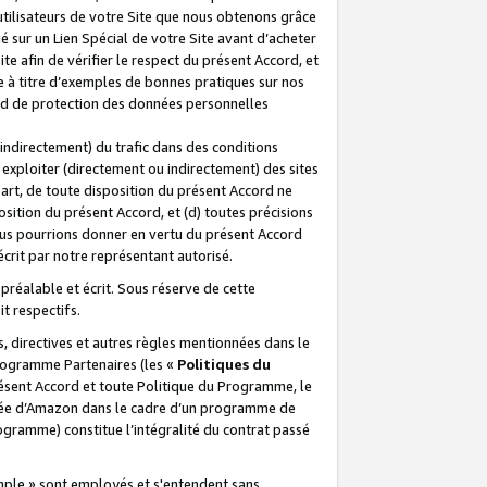
 utilisateurs de votre Site que nous obtenons grâce
é sur un Lien Spécial de votre Site avant d’acheter
te afin de vérifier le respect du présent Accord, et
te à titre d’exemples de bonnes pratiques sur nos
ord de protection des données personnelles
indirectement) du trafic dans des conditions
exploiter (directement ou indirectement) des sites
 part, de toute disposition du présent Accord ne
osition du présent Accord, et (d) toutes précisions
ous pourrions donner en vertu du présent Accord
écrit par notre représentant autorisé.
préalable et écrit. Sous réserve de cette
it respectifs.
s, directives et autres règles mentionnées dans le
programme Partenaires (les «
Politiques du
résent Accord et toute Politique du Programme, le
iliée d’Amazon dans le cadre d’un programme de
ogramme) constitue l’intégralité du contrat passé
xemple » sont employés et s'entendent sans