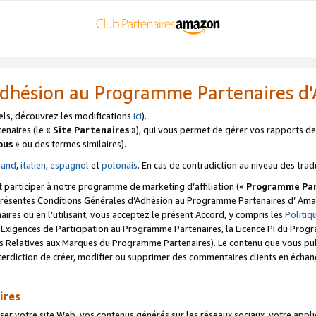
’Adhésion au Programme Partenaires 
els, découvrez les modifications
ici
).
enaires (le «
Site Partenaires
»), qui vous permet de gérer vos rapports de 
ous
» ou des termes similaires).
mand
,
italien
,
espagnol
et
polonais
. En cas de contradiction au niveau des trad
t participer à notre programme de marketing d’affiliation («
Programme Par
 présentes Conditions Générales d’Adhésion au Programme Partenaires d’ Ama
naires ou en l’utilisant, vous acceptez le présent Accord, y compris les
Politi
s Exigences de Participation au Programme Partenaires, la Licence PI du Pr
s Relatives aux Marques du Programme Partenaires). Le contenu que vous publ
erdiction de créer, modifier ou supprimer des commentaires clients en échan
ires
votre site Web, vos contenus générés sur les réseaux sociaux, votre applicati