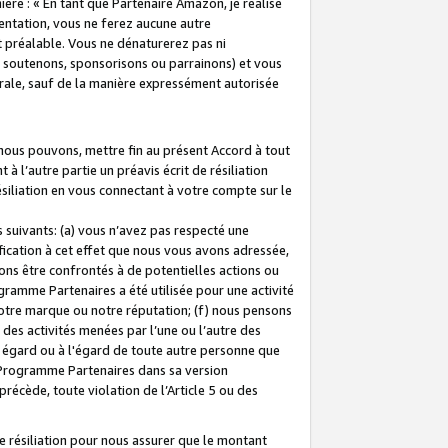
ière : « En tant que Partenaire Amazon, je réalise
mentation, vous ne ferez aucune autre
 préalable. Vous ne dénaturerez pas ni
s soutenons, sponsorisons ou parrainons) et vous
orale, sauf de la manière expressément autorisée
 nous pouvons, mettre fin au présent Accord à tout
à l’autre partie un préavis écrit de résiliation
ésiliation en vous connectant à votre compte sur le
 suivants: (a) vous n’avez pas respecté une
fication à cet effet que nous vous avons adressée,
ns être confrontés à de potentielles actions ou
gramme Partenaires a été utilisée pour une activité
notre marque ou notre réputation; (f) nous pensons
des activités menées par l’une ou l’autre des
 égard ou à l'égard de toute autre personne que
u Programme Partenaires dans sa version
 précède, toute violation de l’Article 5 ou des
 résiliation pour nous assurer que le montant