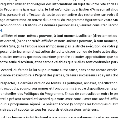
registrer, utiliser et divulguer des informations au sujet de votre Site et des
u Programme (par exemple, le fait qu’un client particulier d'Amazon ait cliqu
ôler, parcourir et effectuer de toute autre manière des recherches sur votre Si
tre logo et votre mise en œuvre du Contenu du Programme figurant sur votre Si
 façon dont nous traitons vos données personnelles, veuillez consulter l’Acc
 4
,
 affiliées et nous-mêmes pouvons, à tout moment, solliciter (directement ou 
nt Accord, (b) nos sociétés affiliées et nous-mêmes pouvons, à tout moment, 
votre Site, (c) le fait que nous n’imposions pas la stricte exécution, de votre
poser ultérieurement l’exécution de ladite disposition ou de toute autre disp
ce, toutes mesures que nous pourrions prendre et toutes approbations que n
otre seule discrétion, et ne seront valables que si elles sont confirmées par 
Accord, du fait de la loi ou pour toute autre cause, sans notre accord exprès 
posable et exécutoire à l’égard des parties, de leurs successeurs et ayants dro
especter, la dernière version de toutes les politiques, annexes, spécification
ant aux outils, sous-programmes et fonctions mis à votre disposition par le 
 ponctuelles des Politiques du Programme. En cas de contradiction entre le p
ntre le présent Accord et l’accord que vous avez conclu avec une société aff
 pour le programme séparé. Le présent Accord (y compris les Politiques du Pr
ires, et il supplante tous les accords et discussions antérieurs.
cord, les termes « inclut/incluent », « y compris », « notamment » et « par e