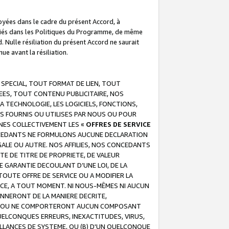
troyées dans le cadre du présent Accord, à
écifiés dans les Politiques du Programme, de même
. Nulle résiliation du présent Accord ne saurait
e avant la résiliation.
 SPECIAL, TOUT FORMAT DE LIEN, TOUT
EES, TOUT CONTENU PUBLICITAIRE, NOS
A TECHNOLOGIE, LES LOGICIELS, FONCTIONS,
S FOURNIS OU UTILISES PAR NOUS OU POUR
NES COLLECTIVEMENT LES «
OFFRES DE SERVICE
 CONCEDANTS NE FORMULONS AUCUNE DECLARATION
EGALE OU AUTRE. NOS AFFILIES, NOS CONCEDANTS
E DE TITRE DE PROPRIETE, DE VALEUR
 GARANTIE DECOULANT D’UNE LOI, DE LA
UTE OFFRE DE SERVICE OU A MODIFIER LA
VICE, A TOUT MOMENT. NI NOUS-MÊMES NI AUCUN
NNERONT DE LA MANIERE DECRITE,
REUR OU NE COMPORTERONT AUCUN COMPOSANT
ELCONQUES ERREURS, INEXACTITUDES, VIRUS,
LLANCES DE SYSTEME, OU (B) D'UN QUELCONQUE