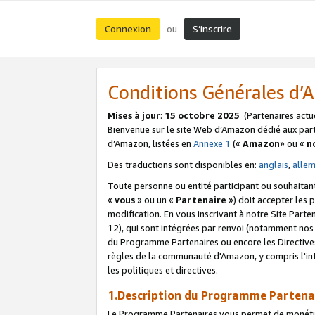
Connexion
S’inscrire
ou
Conditions Générales d
Mises à jour
:
15 octobre 2025
(Partenaires actu
Bienvenue sur le site Web d’Amazon dédié aux part
d’Amazon, listées en
Annexe 1
(«
Amazon
» ou «
n
Des traductions sont disponibles en:
anglais
,
alle
Toute personne ou entité participant ou souhaitan
«
vous
» ou un «
Partenaire
») doit accepter les
modification. En vous inscrivant à notre Site Parte
12), qui sont intégrées par renvoi (notamment no
du Programme Partenaires ou encore les Directive
règles de la communauté d'Amazon, y compris l'int
les politiques et directives.
1.Description du Programme Partena
Le Programme Partenaires vous permet de monétiser 