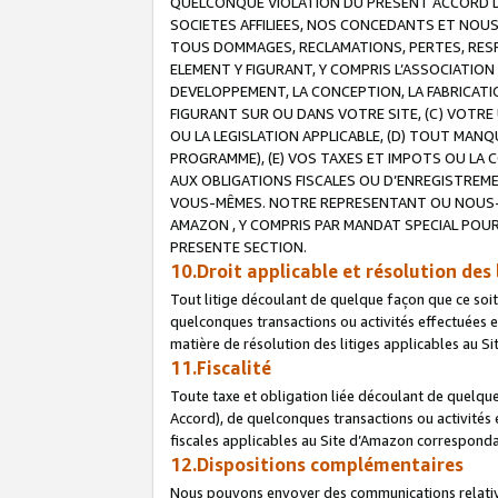
QUELCONQUE VIOLATION DU PRESENT ACCORD DE
SOCIETES AFFILIEES, NOS CONCEDANTS ET NOUS
TOUS DOMMAGES, RECLAMATIONS, PERTES, RESPO
ELEMENT Y FIGURANT, Y COMPRIS L’ASSOCIATION
DEVELOPPEMENT, LA CONCEPTION, LA FABRICATI
FIGURANT SUR OU DANS VOTRE SITE, (C) VOTRE 
OU LA LEGISLATION APPLICABLE, (D) TOUT MA
PROGRAMME), (E) VOS TAXES ET IMPOTS OU LA 
AUX OBLIGATIONS FISCALES OU D’ENREGISTREME
VOUS-MÊMES. NOTRE REPRESENTANT OU NOUS-
AMAZON , Y COMPRIS PAR MANDAT SPECIAL POUR
PRESENTE SECTION.
10.Droit applicable et résolution des 
Tout litige découlant de quelque façon que ce soi
quelconques transactions ou activités effectuées en
matière de résolution des litiges applicables au S
11.Fiscalité
Toute taxe et obligation liée découlant de quelqu
Accord), de quelconques transactions ou activités e
fiscales applicables au Site d’Amazon corresponda
12.Dispositions complémentaires
Nous pouvons envoyer des communications relatives