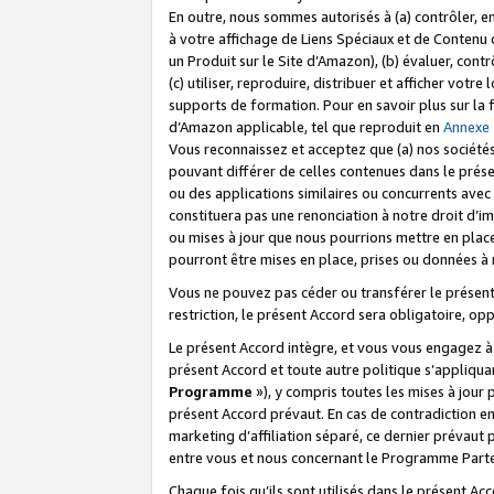
En outre, nous sommes autorisés à (a) contrôler, en
à votre affichage de Liens Spéciaux et de Contenu d
un Produit sur le Site d’Amazon), (b) évaluer, contr
(c) utiliser, reproduire, distribuer et afficher vo
supports de formation. Pour en savoir plus sur la
d’Amazon applicable, tel que reproduit en
Annexe
Vous reconnaissez et acceptez que (a) nos sociétés
pouvant différer de celles contenues dans le prése
ou des applications similaires ou concurrents avec 
constituera pas une renonciation à notre droit d’im
ou mises à jour que nous pourrions mettre en pla
pourront être mises en place, prises ou données à n
Vous ne pouvez pas céder ou transférer le présent 
restriction, le présent Accord sera obligatoire, op
Le présent Accord intègre, et vous vous engagez à r
présent Accord et toute autre politique s’appliqu
Programme
»), y compris toutes les mises à jour
présent Accord prévaut. En cas de contradiction e
marketing d’affiliation séparé, ce dernier prévaut
entre vous et nous concernant le Programme Partena
Chaque fois qu’ils sont utilisés dans le présent Ac