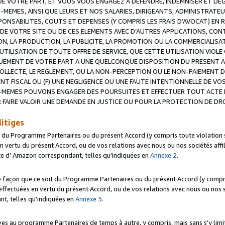
 VOTRE PART, ET VOUS VOUS ENGAGEZ A DEFENDRE, INDEMNISER ET DE
-MEMES, AINSI QUE LEURS ET NOS SALARIES, DIRIGEANTS, ADMINISTRAT
NSABILITES, COUTS ET DEPENSES (Y COMPRIS LES FRAIS D’AVOCAT) EN R
 DE VOTRE SITE OU DE CES ELEMENTS AVEC D’AUTRES APPLICATIONS, CONT
ON, LA PRODUCTION, LA PUBLICITE, LA PROMOTION OU LA COMMERCIALIS
UTILISATION DE TOUTE OFFRE DE SERVICE, QUE CETTE UTILISATION VIOL
NQUEMENT DE VOTRE PART A UNE QUELCONQUE DISPOSITION DU PRESENT 
COLLECTE, LE REGLEMENT, OU LA NON-PERCEPTION OU LE NON-PAIEMENT 
NT FISCAL OU (F) UNE NEGLIGENCE OU UNE FAUTE INTENTIONNELLE DE V
MEMES POUVONS ENGAGER DES POURSUITES ET EFFECTUER TOUT ACTE 
 FAIRE VALOIR UNE DEMANDE EN JUSTICE OU POUR LA PROTECTION DE DR
litiges
t du Programme Partenaires ou du présent Accord (y compris toute violation
 vertu du présent Accord, ou de vos relations avec nous ou nos sociétés affili
ite d’ Amazon correspondant, telles qu'indiquées en
Annexe 2
.
e façon que ce soit du Programme Partenaires ou du présent Accord (y compr
ffectuées en vertu du présent Accord, ou de vos relations avec nous ou nos soc
nt, telles qu'indiquées en
Annexe 3
.
 au programme Partenaires de temps à autre, y compris, mais sans s'y limite