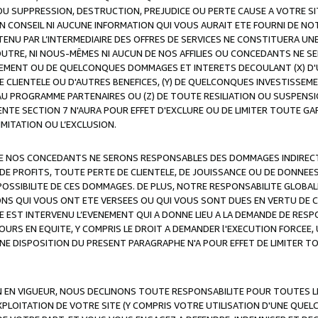
OU SUPPRESSION, DESTRUCTION, PREJUDICE OU PERTE CAUSE A VOTRE SI
 CONSEIL NI AUCUNE INFORMATION QUI VOUS AURAIT ETE FOURNI DE N
ENU PAR L’INTERMEDIAIRE DES OFFRES DE SERVICES NE CONSTITUERA U
OUTRE, NI NOUS-MÊMES NI AUCUN DE NOS AFFILIES OU CONCEDANTS NE
MENT OU DE QUELCONQUES DOMMAGES ET INTERETS DECOULANT (X) D'
DE CLIENTELE OU D'AUTRES BENEFICES, (Y) DE QUELCONQUES INVESTISS
 AU PROGRAMME PARTENAIRES OU (Z) DE TOUTE RESILIATION OU SUSPENS
ENTE SECTION 7 N'AURA POUR EFFET D'EXCLURE OU DE LIMITER TOUTE G
IMITATION OU L’EXCLUSION.
 DE NOS CONCEDANTS NE SERONS RESPONSABLES DES DOMMAGES INDIRECTS
DE PROFITS, TOUTE PERTE DE CLIENTELE, DE JOUISSANCE OU DE DONNEE
POSSIBILITE DE CES DOMMAGES. DE PLUS, NOTRE RESPONSABILITE GLOBA
ONS QUI VOUS ONT ETE VERSEES OU QUI VOUS SONT DUES EN VERTU DE
 EST INTERVENU L’EVENEMENT QUI A DONNE LIEU A LA DEMANDE DE RESP
OURS EN EQUITE, Y COMPRIS LE DROIT A DEMANDER l'EXECUTION FORCEE
UNE DISPOSITION DU PRESENT PARAGRAPHE N'A POUR EFFET DE LIMITER T
ON EN VIGUEUR, NOUS DECLINONS TOUTE RESPONSABILITE POUR TOUTES 
’EXPLOITATION DE VOTRE SITE (Y COMPRIS VOTRE UTILISATION D'UNE QUE