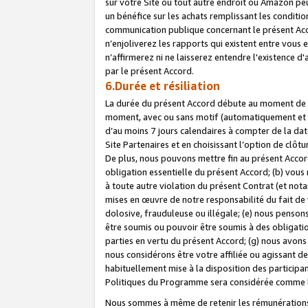
sur votre Site ou tout autre endroit où Amazon peut
un bénéfice sur les achats remplissant les conditio
communication publique concernant le présent Acco
n’enjoliverez les rapports qui existent entre vou
n’affirmerez ni ne laisserez entendre l'existence 
par le présent Accord.
6.Durée et résiliation
La durée du présent Accord débute au moment de vo
moment, avec ou sans motif (automatiquement et sans
d’au moins 7 jours calendaires à compter de la dat
Site Partenaires et en choisissant l’option de clô
De plus, nous pouvons mettre fin au présent Accord
obligation essentielle du présent Accord; (b) vous
à toute autre violation du présent Contrat (et no
mises en œuvre de notre responsabilité du fait de 
dolosive, frauduleuse ou illégale; (e) nous penso
être soumis ou pouvoir être soumis à des obligati
parties en vertu du présent Accord; (g) nous avon
nous considérons être votre affiliée ou agissant 
habituellement mise à la disposition des participants
Politiques du Programme sera considérée comme la 
Nous sommes à même de retenir les rémunérations 