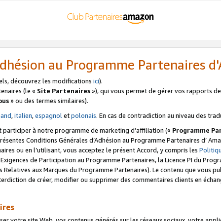
’Adhésion au Programme Partenaires 
els, découvrez les modifications
ici
).
enaires (le «
Site Partenaires
»), qui vous permet de gérer vos rapports de 
ous
» ou des termes similaires).
mand
,
italien
,
espagnol
et
polonais
. En cas de contradiction au niveau des trad
t participer à notre programme de marketing d’affiliation («
Programme Par
 présentes Conditions Générales d’Adhésion au Programme Partenaires d’ Ama
naires ou en l’utilisant, vous acceptez le présent Accord, y compris les
Politi
s Exigences de Participation au Programme Partenaires, la Licence PI du Pr
s Relatives aux Marques du Programme Partenaires). Le contenu que vous publ
erdiction de créer, modifier ou supprimer des commentaires clients en échan
ires
votre site Web, vos contenus générés sur les réseaux sociaux, votre applicati