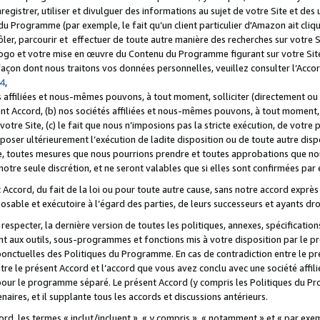
registrer, utiliser et divulguer des informations au sujet de votre Site et des
u Programme (par exemple, le fait qu’un client particulier d'Amazon ait cliqu
ôler, parcourir et effectuer de toute autre manière des recherches sur votre Si
tre logo et votre mise en œuvre du Contenu du Programme figurant sur votre Si
 façon dont nous traitons vos données personnelles, veuillez consulter l’Acc
 4
,
 affiliées et nous-mêmes pouvons, à tout moment, solliciter (directement ou 
nt Accord, (b) nos sociétés affiliées et nous-mêmes pouvons, à tout moment, 
votre Site, (c) le fait que nous n’imposions pas la stricte exécution, de votre
poser ultérieurement l’exécution de ladite disposition ou de toute autre disp
ce, toutes mesures que nous pourrions prendre et toutes approbations que n
otre seule discrétion, et ne seront valables que si elles sont confirmées par 
Accord, du fait de la loi ou pour toute autre cause, sans notre accord exprès 
posable et exécutoire à l’égard des parties, de leurs successeurs et ayants dro
especter, la dernière version de toutes les politiques, annexes, spécification
ant aux outils, sous-programmes et fonctions mis à votre disposition par le 
 ponctuelles des Politiques du Programme. En cas de contradiction entre le p
ntre le présent Accord et l’accord que vous avez conclu avec une société aff
 pour le programme séparé. Le présent Accord (y compris les Politiques du Pr
ires, et il supplante tous les accords et discussions antérieurs.
cord, les termes « inclut/incluent », « y compris », « notamment » et « par e