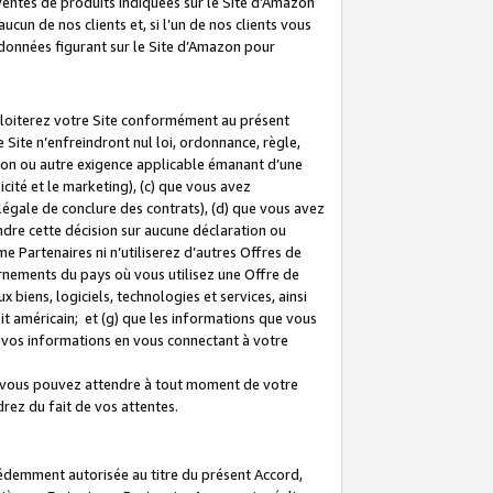
 ventes de produits indiquées sur le Site d’Amazon
cun de nos clients et, si l’un de nos clients vous
rdonnées figurant sur le Site d’Amazon pour
ploiterez votre Site conformément au présent
 Site n’enfreindront nul loi, ordonnance, règle,
ision ou autre exigence applicable émanant d’une
ité et le marketing), (c) que vous avez
égale de conclure des contrats), (d) que vous avez
dre cette décision sur aucune déclaration ou
 Partenaires ni n’utiliserez d’autres Offres de
ernements du pays où vous utilisez une Offre de
 biens, logiciels, technologies et services, ainsi
oit américain; et (g) que les informations que vous
vos informations en vous connectant à votre
e vous pouvez attendre à tout moment de votre
rez du fait de vos attentes.
cédemment autorisée au titre du présent Accord,