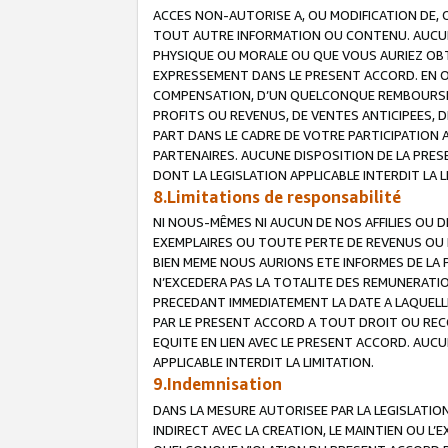
ACCES NON-AUTORISE A, OU MODIFICATION DE, 
TOUT AUTRE INFORMATION OU CONTENU. AUCUN
PHYSIQUE OU MORALE OU QUE VOUS AURIEZ OBT
EXPRESSEMENT DANS LE PRESENT ACCORD. EN 
COMPENSATION, D’UN QUELCONQUE REMBOURSE
PROFITS OU REVENUS, DE VENTES ANTICIPEES, 
PART DANS LE CADRE DE VOTRE PARTICIPATION
PARTENAIRES. AUCUNE DISPOSITION DE LA PRES
DONT LA LEGISLATION APPLICABLE INTERDIT LA L
8.Limitations de responsabilité
NI NOUS-MÊMES NI AUCUN DE NOS AFFILIES OU
EXEMPLAIRES OU TOUTE PERTE DE REVENUS OU 
BIEN MEME NOUS AURIONS ETE INFORMES DE LA 
N’EXCEDERA PAS LA TOTALITE DES REMUNERATI
PRECEDANT IMMEDIATEMENT LA DATE A LAQUELLE
PAR LE PRESENT ACCORD A TOUT DROIT OU REC
EQUITE EN LIEN AVEC LE PRESENT ACCORD. AUC
APPLICABLE INTERDIT LA LIMITATION.
9.Indemnisation
DANS LA MESURE AUTORISEE PAR LA LEGISLATI
INDIRECT AVEC LA CREATION, LE MAINTIEN OU L