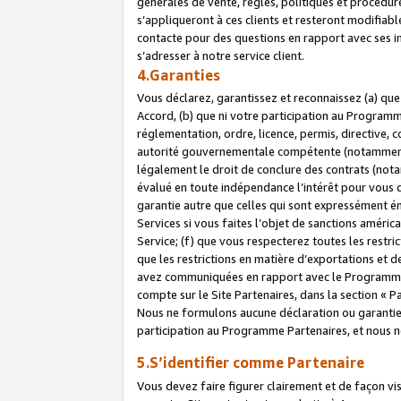
générales de vente, règles, politiques et procédure
s’appliqueront à ces clients et resteront modifiabl
contacte pour des questions en rapport avec ses in
s’adresser à notre service client.
4.Garanties
Vous déclarez, garantissez et reconnaissez (a) qu
Accord, (b) que ni votre participation au Programme
réglementation, ordre, licence, permis, directive,
autorité gouvernementale compétente (notamment le
légalement le droit de conclure des contrats (not
évalué en toute indépendance l’intérêt pour vous 
garantie autre que celles qui sont expressément én
Services si vous faites l’objet de sanctions amér
Service; (f) que vous respecterez toutes les restri
que les restrictions en matière d’exportations et d
avez communiquées en rapport avec le Programme P
compte sur le Site Partenaires, dans la section «
Nous ne formulons aucune déclaration ou garantie
participation au Programme Partenaires, et nous n
5.S’identifier comme Partenaire
Vous devez faire figurer clairement et de façon vi