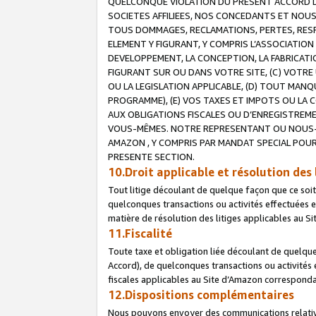
QUELCONQUE VIOLATION DU PRESENT ACCORD DE
SOCIETES AFFILIEES, NOS CONCEDANTS ET NOUS
TOUS DOMMAGES, RECLAMATIONS, PERTES, RESPO
ELEMENT Y FIGURANT, Y COMPRIS L’ASSOCIATION
DEVELOPPEMENT, LA CONCEPTION, LA FABRICATI
FIGURANT SUR OU DANS VOTRE SITE, (C) VOTRE 
OU LA LEGISLATION APPLICABLE, (D) TOUT MA
PROGRAMME), (E) VOS TAXES ET IMPOTS OU LA 
AUX OBLIGATIONS FISCALES OU D’ENREGISTREME
VOUS-MÊMES. NOTRE REPRESENTANT OU NOUS-
AMAZON , Y COMPRIS PAR MANDAT SPECIAL POUR
PRESENTE SECTION.
10.Droit applicable et résolution des 
Tout litige découlant de quelque façon que ce soi
quelconques transactions ou activités effectuées en
matière de résolution des litiges applicables au S
11.Fiscalité
Toute taxe et obligation liée découlant de quelqu
Accord), de quelconques transactions ou activités e
fiscales applicables au Site d’Amazon corresponda
12.Dispositions complémentaires
Nous pouvons envoyer des communications relatives