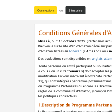
Connexion
S’inscrire
ou
Conditions Générales d
Mises à jour
:
15 octobre 2025
(Partenaires actu
Bienvenue sur le site Web d’Amazon dédié aux part
d’Amazon, listées en
Annexe 1
(«
Amazon
» ou «
n
Des traductions sont disponibles en:
anglais
,
alle
Toute personne ou entité participant ou souhaitan
«
vous
» ou un «
Partenaire
») doit accepter les
modification. En vous inscrivant à notre Site Parte
12), qui sont intégrées par renvoi (notamment no
du Programme Partenaires ou encore les Directive
règles de la communauté d'Amazon, y compris l'int
les politiques et directives.
1.Description du Programme Partena
Le Programme Partenaires vous permet de monétiser 