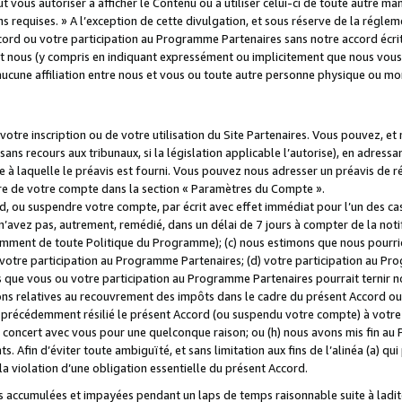
 vous autoriser à afficher le Contenu ou à utiliser celui-ci de toute autre man
ns requises. » A l’exception de cette divulgation, et sous réserve de la régle
rd ou votre participation au Programme Partenaires sans notre accord écrit
s et nous (y compris en indiquant expressément ou implicitement que nous vou
d'aucune affiliation entre nous et vous ou toute autre personne physique ou m
tre inscription ou de votre utilisation du Site Partenaires. Vous pouvez, et
 recours aux tribunaux, si la législation applicable l’autorise), en adressant 
e à laquelle le préavis est fourni. Vous pouvez nous adresser un préavis de r
ture de votre compte dans la section « Paramètres du Compte ».
, ou suspendre votre compte, par écrit avec effet immédiat pour l’un des cas
 n’avez pas, autrement, remédié, dans un délai de 7 jours à compter de la noti
tamment de toute Politique du Programme); (c) nous estimons que nous pourrio
votre participation au Programme Partenaires; (d) votre participation au Pro
ns que vous ou votre participation au Programme Partenaires pourrait ternir 
ons relatives au recouvrement des impôts dans le cadre du présent Accord ou 
s précédemment résilié le présent Accord (ou suspendu votre compte) à votre
de concert avec vous pour une quelconque raison; ou (h) nous avons mis fin a
. Afin d’éviter toute ambiguïté, et sans limitation aux fins de l’alinéa (a) qui
violation d’une obligation essentielle du présent Accord.
accumulées et impayées pendant un laps de temps raisonnable suite à ladite