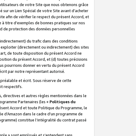
 utilisateurs de votre Site que nous obtenons grâce
é sur un Lien Spécial de votre Site avant d’acheter
te afin de vérifier le respect du présent Accord, et
te à titre d’exemples de bonnes pratiques sur nos
ord de protection des données personnelles
indirectement) du trafic dans des conditions
exploiter (directement ou indirectement) des sites
 part, de toute disposition du présent Accord ne
osition du présent Accord, et (d) toutes précisions
ous pourrions donner en vertu du présent Accord
écrit par notre représentant autorisé.
préalable et écrit. Sous réserve de cette
it respectifs.
s, directives et autres règles mentionnées dans le
programme Partenaires (les «
Politiques du
résent Accord et toute Politique du Programme, le
iliée d’Amazon dans le cadre d’un programme de
ogramme) constitue l’intégralité du contrat passé
xemple » sont employés et s'entendent sans