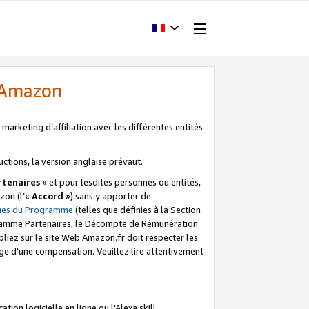
d'Amazon
marketing d’affiliation avec les différentes entités
uctions, la version anglaise prévaut.
tenaires
» et pour lesdites personnes ou entités,
zon (l’«
Accord
») sans y apporter de
ques du Programme
(telles que définies à la Section
ogramme Partenaires, le Décompte de Rémunération
iez sur le site Web Amazon.fr doit respecter les
ge d'une compensation. Veuillez lire attentivement
on logicielle en ligne ou l'Alexa skill