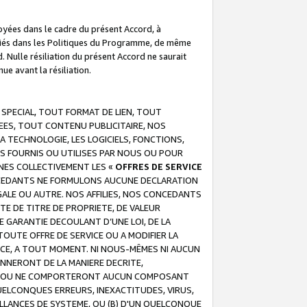
troyées dans le cadre du présent Accord, à
écifiés dans les Politiques du Programme, de même
. Nulle résiliation du présent Accord ne saurait
e avant la résiliation.
 SPECIAL, TOUT FORMAT DE LIEN, TOUT
EES, TOUT CONTENU PUBLICITAIRE, NOS
A TECHNOLOGIE, LES LOGICIELS, FONCTIONS,
S FOURNIS OU UTILISES PAR NOUS OU POUR
NES COLLECTIVEMENT LES «
OFFRES DE SERVICE
 CONCEDANTS NE FORMULONS AUCUNE DECLARATION
EGALE OU AUTRE. NOS AFFILIES, NOS CONCEDANTS
E DE TITRE DE PROPRIETE, DE VALEUR
 GARANTIE DECOULANT D’UNE LOI, DE LA
UTE OFFRE DE SERVICE OU A MODIFIER LA
VICE, A TOUT MOMENT. NI NOUS-MÊMES NI AUCUN
NNERONT DE LA MANIERE DECRITE,
REUR OU NE COMPORTERONT AUCUN COMPOSANT
ELCONQUES ERREURS, INEXACTITUDES, VIRUS,
LLANCES DE SYSTEME, OU (B) D'UN QUELCONQUE