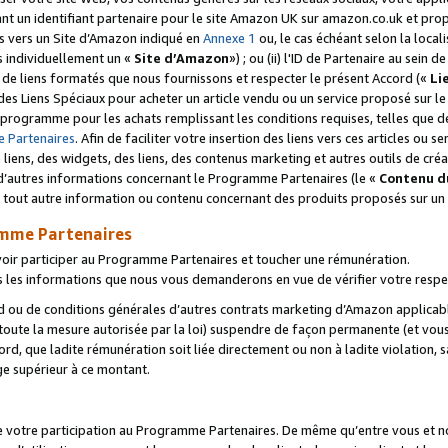
ant un identifiant partenaire pour le site Amazon UK sur amazon.co.uk et pro
ens vers un Site d’Amazon indiqué en
Annexe 1
ou, le cas échéant selon la local
s individuellement un «
Site d’Amazon
») ; ou (ii) l'ID de Partenaire au sein de
 de liens formatés que nous fournissons et respecter le présent Accord («
Li
 des Liens Spéciaux pour acheter un article vendu ou un service proposé sur l
rogramme pour les achats remplissant les conditions requises, telles que dét
 Partenaires
. Afin de faciliter votre insertion des liens vers ces articles ou
liens, des widgets, des liens, des contenus marketing et autres outils de cré
ue d’autres informations concernant le Programme Partenaires (le «
Contenu d
 tout autre information ou contenu concernant des produits proposés sur un s
amme Partenaires
oir participer au Programme Partenaires et toucher une rémunération.
les informations que nous vous demanderons en vue de vérifier votre respe
d ou de conditions générales d’autres contrats marketing d’Amazon applicable
 toute la mesure autorisée par la loi) suspendre de façon permanente (et vou
d, que ladite rémunération soit liée directement ou non à ladite violation, s
e supérieur à ce montant.
de votre participation au Programme Partenaires. De même qu’entre vous et nou