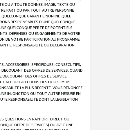
TE OU A TOUTE DONNEE, IMAGE, TEXTE OU
OTRE PART OU PAR TOUT AUTRE PERSONNE
NE QUELCONQUE GARANTIE NON INDIQUEE
 SERONS RESPONSABLES D’UNE QUELCONQUE
UNE QUELCONQUE PERTE DE POTENTIELS
EMENTS, DEPENSES OU ENGAGEMENTS DE VOTRE
ION DE VOTRE PARTICIPATION AU PROGRAMME
ARANTIE, RESPONSABILITE OU DECLARATION
, ACCESSOIRES, SPECIFIQUES, CONSECUTIFS,
S DECOULANT DES OFFRES DE SERVICES, QUAND
LE DECOULANT DES OFFRES DE SERVICE
 CET ACCORD AU COURS DES DOUZE MOIS
ONSABILITE LA PLUS RECENTE. VOUS RENONCEZ
, UNE INJONCTION OU TOUT AUTRE MESURE EN
OUTE RESPONSABILITE DONT LA LEGISLATION
LES QUESTIONS EN RAPPORT DIRECT OU
LCONQUE OFFRE DE SERVICES) OU AVEC UNE