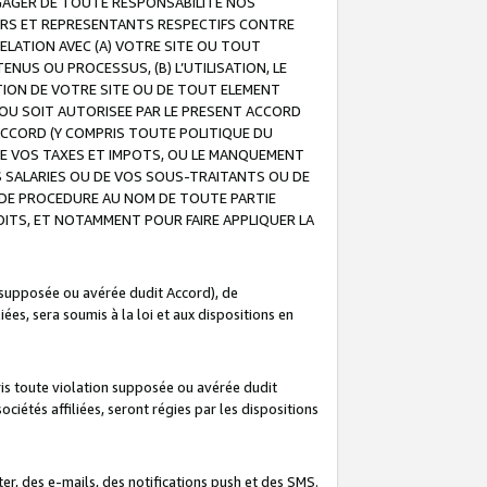
GAGER DE TOUTE RESPONSABILITE NOS
EURS ET REPRESENTANTS RESPECTIFS CONTRE
ELATION AVEC (A) VOTRE SITE OU TOUT
ENUS OU PROCESSUS, (B) L’UTILISATION, LE
ATION DE VOTRE SITE OU DE TOUT ELEMENT
E OU SOIT AUTORISEE PAR LE PRESENT ACCORD
ACCORD (Y COMPRIS TOUTE POLITIQUE DU
DE VOS TAXES ET IMPOTS, OU LE MANQUEMENT
OS SALARIES OU DE VOS SOUS-TRAITANTS OU DE
DE PROCEDURE AU NOM DE TOUTE PARTIE
OITS, ET NOTAMMENT POUR FAIRE APPLIQUER LA
 supposée ou avérée dudit Accord), de
ées, sera soumis à la loi et aux dispositions en
is toute violation supposée ou avérée dudit
iétés affiliées, seront régies par les dispositions
r, des e-mails, des notifications push et des SMS.