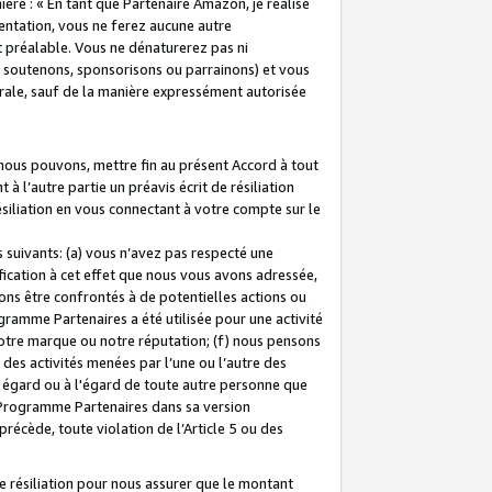
ière : « En tant que Partenaire Amazon, je réalise
mentation, vous ne ferez aucune autre
 préalable. Vous ne dénaturerez pas ni
s soutenons, sponsorisons ou parrainons) et vous
orale, sauf de la manière expressément autorisée
 nous pouvons, mettre fin au présent Accord à tout
à l’autre partie un préavis écrit de résiliation
ésiliation en vous connectant à votre compte sur le
 suivants: (a) vous n’avez pas respecté une
fication à cet effet que nous vous avons adressée,
ns être confrontés à de potentielles actions ou
gramme Partenaires a été utilisée pour une activité
notre marque ou notre réputation; (f) nous pensons
des activités menées par l’une ou l’autre des
 égard ou à l'égard de toute autre personne que
u Programme Partenaires dans sa version
 précède, toute violation de l’Article 5 ou des
 résiliation pour nous assurer que le montant