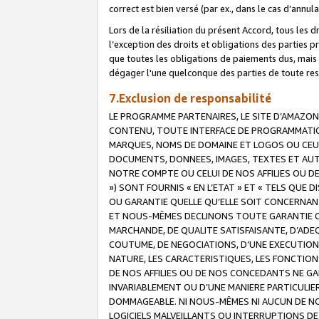
correct est bien versé (par ex., dans le cas d’annul
Lors de la résiliation du présent Accord, tous les 
l’exception des droits et obligations des parties p
que toutes les obligations de paiements dus, mais no
dégager l'une quelconque des parties de toute resp
7.Exclusion de responsabilité
LE PROGRAMME PARTENAIRES, LE SITE D’AMAZON
CONTENU, TOUTE INTERFACE DE PROGRAMMATION
MARQUES, NOMS DE DOMAINE ET LOGOS OU CEUX 
DOCUMENTS, DONNEES, IMAGES, TEXTES ET AUT
NOTRE COMPTE OU CELUI DE NOS AFFILIES OU 
») SONT FOURNIS « EN L’ETAT » ET « TELS QU
OU GARANTIE QUELLE QU’ELLE SOIT CONCERNANT 
ET NOUS-MÊMES DECLINONS TOUTE GARANTIE CON
MARCHANDE, DE QUALITE SATISFAISANTE, D’ADE
COUTUME, DE NEGOCIATIONS, D’UNE EXECUTION
NATURE, LES CARACTERISTIQUES, LES FONCTION
DE NOS AFFILIES OU DE NOS CONCEDANTS NE G
INVARIABLEMENT OU D’UNE MANIERE PARTICULI
DOMMAGEABLE. NI NOUS-MÊMES NI AUCUN DE NO
LOGICIELS MALVEILLANTS OU INTERRUPTIONS D