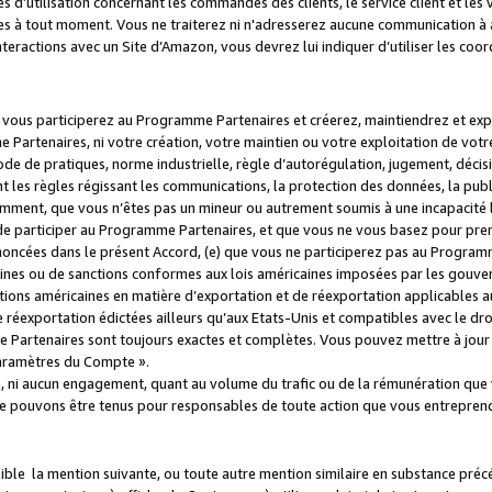
s d’utilisation concernant les commandes des clients, le service client et les
es à tout moment. Vous ne traiterez ni n'adresserez aucune communication à au
teractions avec un Site d’Amazon, vous devrez lui indiquer d’utiliser les coo
e vous participerez au Programme Partenaires et créerez, maintiendrez et ex
 Partenaires, ni votre création, votre maintien ou votre exploitation de votre
 code de pratiques, norme industrielle, règle d’autorégulation, jugement, déc
s règles régissant les communications, la protection des données, la public
amment, que vous n’êtes pas un mineur ou autrement soumis à une incapacité l
de participer au Programme Partenaires, et que vous ne vous basez pour pren
oncées dans le présent Accord, (e) que vous ne participerez pas au Programme
icaines ou de sanctions conformes aux lois américaines imposées par les gouv
ctions américaines en matière d’exportation et de réexportation applicables aux
e réexportation édictées ailleurs qu’aux Etats-Unis et compatibles avec le dr
artenaires sont toujours exactes et complètes. Vous pouvez mettre à jour 
 Paramètres du Compte ».
, ni aucun engagement, quant au volume du trafic ou de la rémunération qu
e pouvons être tenus pour responsables de toute action que vous entreprend
sible la mention suivante, ou toute autre mention similaire en substance pré