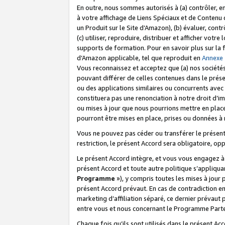
En outre, nous sommes autorisés à (a) contrôler, en
à votre affichage de Liens Spéciaux et de Contenu d
un Produit sur le Site d’Amazon), (b) évaluer, contr
(c) utiliser, reproduire, distribuer et afficher vo
supports de formation. Pour en savoir plus sur la
d’Amazon applicable, tel que reproduit en
Annexe
Vous reconnaissez et acceptez que (a) nos sociétés
pouvant différer de celles contenues dans le prése
ou des applications similaires ou concurrents avec 
constituera pas une renonciation à notre droit d’im
ou mises à jour que nous pourrions mettre en pla
pourront être mises en place, prises ou données à n
Vous ne pouvez pas céder ou transférer le présent 
restriction, le présent Accord sera obligatoire, op
Le présent Accord intègre, et vous vous engagez à r
présent Accord et toute autre politique s’appliqu
Programme
»), y compris toutes les mises à jour
présent Accord prévaut. En cas de contradiction e
marketing d’affiliation séparé, ce dernier prévaut
entre vous et nous concernant le Programme Partena
Chaque fois qu’ils sont utilisés dans le présent Ac