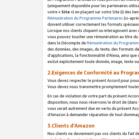
(uniquement disponible pour les partenaires utilis
votre «
Site
») en plaçant sur votre Site (i) des li
Rémunération du Programme Partenaires
(ci-aprè
doivent utiliser correctement les formats spéciaux
Lorsque nos clients cliquent ou interagissent avec
vous pouvez toucher une rémunération au titre du p
dans le Décompte de
Rémunération du Programme
des données, des images, du texte, des formats de 
d’applications, la fonctionnalité d'Alexa, ainsi q
exclut explicitement toute donnée, image, texte ou
2.Exigences de Conformité au Progr
Vous devez respecter le présent Accord pour pouv
Vous devez nous transmettre promptement toutes 
En cas de violation de votre part du présent Accor
disposition, nous nous réservons le droit de (dans
vous serait autrement due en vertu du présent Accor
d’Amazon à demander réparation de tout dommag
3.Clients d’Amazon
Nos clients ne deviennent pas vos clients du fait 