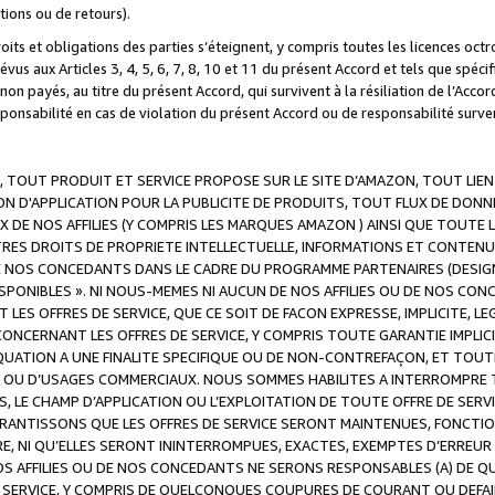
ations ou de retours).
droits et obligations des parties s’éteignent, y compris toutes les licences oc
révus aux Articles 3, 4, 5, 6, 7, 8, 10 et 11 du présent Accord et tels que sp
n payés, au titre du présent Accord, qui survivent à la résiliation de l’Accord
onsabilité en cas de violation du présent Accord ou de responsabilité survenu
, TOUT PRODUIT ET SERVICE PROPOSE SUR LE SITE D’AMAZON, TOUT LIEN
 D'APPLICATION POUR LA PUBLICITE DE PRODUITS, TOUT FLUX DE DONN
DE NOS AFFILIES (Y COMPRIS LES MARQUES AMAZON ) AINSI QUE TOUTE L
RES DROITS DE PROPRIETE INTELLECTUELLE, INFORMATIONS ET CONTENU
DE NOS CONCEDANTS DANS LE CADRE DU PROGRAMME PARTENAIRES (DESIG
E DISPONIBLES ». NI NOUS-MEMES NI AUCUN DE NOS AFFILIES OU DE NOS
LES OFFRES DE SERVICE, QUE CE SOIT DE FACON EXPRESSE, IMPLICITE, L
CERNANT LES OFFRES DE SERVICE, Y COMPRIS TOUTE GARANTIE IMPLICIT
QUATION A UNE FINALITE SPECIFIQUE OU DE NON-CONTREFAÇON, ET TOUTE
 OU D’USAGES COMMERCIAUX. NOUS SOMMES HABILITES A INTERROMPRE TO
S, LE CHAMP D’APPLICATION OU L’EXPLOITATION DE TOUTE OFFRE DE SER
ARANTISSONS QUE LES OFFRES DE SERVICE SERONT MAINTENUES, FONCTIO
ERE, NI QU’ELLES SERONT ININTERROMPUES, EXACTES, EXEMPTES D’ER
S AFFILIES OU DE NOS CONCEDANTS NE SERONS RESPONSABLES (A) DE QU
E SERVICE, Y COMPRIS DE QUELCONQUES COUPURES DE COURANT OU DEFAI