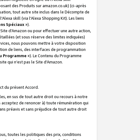
posant des Produits sur amazon.co.uk) (ci-après
isation, tout autre site inclus dans le Décompte de
 l'Alexa skill (via l'Alexa Shopping Kit). Les liens
ens Spéciaux
»).
e Site d’Amazon ou pour effectuer une autre action,
aillées (et sous réserve des limites indiquées)
 services, nous pouvons mettre à votre disposition
ation de liens, des interfaces de programmation
u Programme
»). Le Contenu du Programme
ite qui n’est pas le Site d’Amazon.
ct du présent Accord.
s, en sus de tout autre droit ou recours à notre
s acceptez de renoncer à) toute rémunération qui
ans préavis et sans préjudice de tout autre droit
s, toutes les politiques des prix, conditions