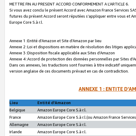
METTRE FIN AU PRESENT ACCORD CONFORMEMENT A L’ARTICLE 6.
Si vous avez conclu le présent Accord avec Amazon France Services SAS 
futures du présent Accord seront réputées s’appliquer entre vous et 
Europe Core S.à r.l.
Annexe 1 :Entité d’Amazon et Site d’Amazon par lieu
Annexe 2 :Loi et dispositions en matière de résolution des litiges appli
Annexe 3 :Disposition fiscale applicable aux Sites d’Amazon
Annexe 4 :Accord de protection des données personnelles par Sites d
Dans ces annexes, les traductions sont fournies à titre indicatif uniquem
version anglaise de ces documents prévaut en cas de contradiction.
ANNEXE 1 : ENTITE D’A
Lieu
Entité d’Amazon
Belgique
Amazon Europe Core S.à r.l.
France
Amazon Europe Core S.à r.l.(ou Amazon France Services 
Allemagne
Amazon Europe Core S.à r.l.
Irlande
Amazon Europe Core S.à r.l.