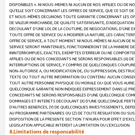
DISPONIBLES ». NI NOUS-MEMES NI AUCUN DE NOS AFFILIES OU D
QU’ELLE SOIT CONCERNANT LES OFFRES DE SERVICE, QUE CE SOIT DE
ET NOUS-MÊMES DECLINONS TOUTE GARANTIE CONCERNANT LES OFFRE
DE VALEUR MARCHANDE, DE QUALITE SATISFAISANTE, D’ADEQUATION
DECOULANT D’UNE LOI, DE LA COUTUME, DE NEGOCIATIONS, D’UNE
TOUTE OFFRE DE SERVICE OU A MODIFIER LA NATURE, LES CARACTERI
OFFRE DE SERVICE, A TOUT MOMENT. NI NOUS-MÊMES NI AUCUN DE 
SERVICE SERONT MAINTENUES, FONCTIONNERONT DE LA MANIERE DECR
ININTERROMPUES, EXACTES, EXEMPTES D’ERREUR OU NE COMPORT
AFFILIES OU DE NOS CONCEDANTS NE SERONS RESPONSABLES (A) DE
INTERRUPTIONS DE SERVICE, Y COMPRIS DE QUELCONQUES COUPURE
NON-AUTORISE A, OU MODIFICATION DE, OU SUPPRESSION, DESTRUC
TEXTE OU TOUT AUTRE INFORMATION OU CONTENU. AUCUN CONSEIL 
TOUT AUTRE PERSONNE PHYSIQUE OU MORALE OU QUE VOUS AURIEZ 
QUELCONQUE GARANTIE NON INDIQUEE EXPRESSEMENT DANS LE PRES
CONCEDANTS NE SERONS RESPONSABLES D’UNE QUELCONQUE COM
DOMMAGES ET INTERETS DECOULANT (X) D'UNE QUELCONQUE PERTE D
D'AUTRES BENEFICES, (Y) DE QUELCONQUES INVESTISSEMENTS, DEP
AU PROGRAMME PARTENAIRES OU (Z) DE TOUTE RESILIATION OU SU
DISPOSITION DE LA PRESENTE SECTION 7 N'AURA POUR EFFET D'EXC
LEGISLATION APPLICABLE INTERDIT LA LIMITATION OU L’EXCLUSION.
8.Limitations de responsabilité