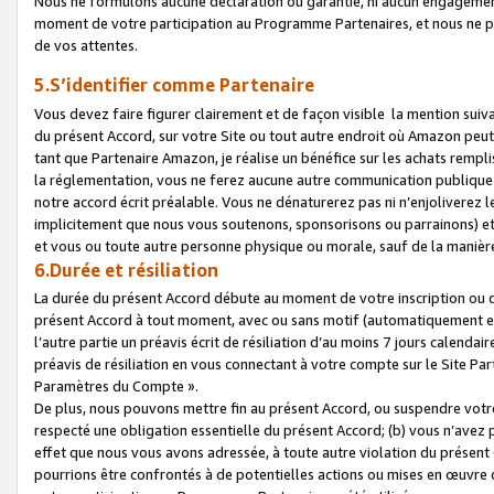
Nous ne formulons aucune déclaration ou garantie, ni aucun engagemen
moment de votre participation au Programme Partenaires, et nous ne p
de vos attentes.
5.S’identifier comme Partenaire
Vous devez faire figurer clairement et de façon visible la mention sui
du présent Accord, sur votre Site ou tout autre endroit où Amazon peut vo
tant que Partenaire Amazon, je réalise un bénéfice sur les achats remplis
la réglementation, vous ne ferez aucune autre communication publique
notre accord écrit préalable. Vous ne dénaturerez pas ni n’enjoliverez 
implicitement que nous vous soutenons, sponsorisons ou parrainons) et v
et vous ou toute autre personne physique ou morale, sauf de la manièr
6.Durée et résiliation
La durée du présent Accord débute au moment de votre inscription ou de
présent Accord à tout moment, avec ou sans motif (automatiquement et sa
l’autre partie un préavis écrit de résiliation d’au moins 7 jours calenda
préavis de résiliation en vous connectant à votre compte sur le Site Par
Paramètres du Compte ».
De plus, nous pouvons mettre fin au présent Accord, ou suspendre votre 
respecté une obligation essentielle du présent Accord; (b) vous n’avez p
effet que nous vous avons adressée, à toute autre violation du présen
pourrions être confrontés à de potentielles actions ou mises en œuvre 