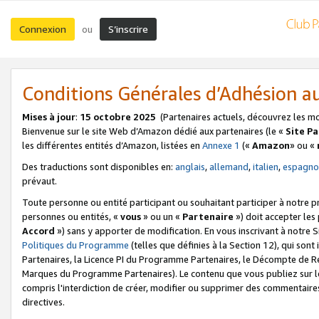
Connexion
S’inscrire
ou
Conditions Générales d’Adhésion 
Mises à jour
:
15 octobre 2025
(Partenaires actuels, découvrez les m
Bienvenue sur le site Web d’Amazon dédié aux partenaires (le «
Site P
les différentes entités d’Amazon, listées en
Annexe 1
(«
Amazon
» ou «
Des traductions sont disponibles en:
anglais
,
allemand
,
italien
,
espagno
prévaut.
Toute personne ou entité participant ou souhaitant participer à notre 
personnes ou entités, «
vous
» ou un «
Partenaire
») doit accepter le
Accord
») sans y apporter de modification. En vous inscrivant à notre Si
Politiques du Programme
(telles que définies à la Section 12), qui so
Partenaires, la Licence PI du Programme Partenaires, le Décompte de 
Marques du Programme Partenaires). Le contenu que vous publiez sur l
compris l'interdiction de créer, modifier ou supprimer des commentaires
directives.