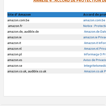
ANNEXE 4 : ACCORD DE PROTECTION 
Site d’ Amazon
Accord de pro
amazon.com.be
amazon.com.be 
amazon.fr
Notice : Protect
amazon.de, audible.de
Amazon.de Date
amazon.ie
amazon.ie Priva
amazon.it
Amazon.it Infor
amazon.nl
Amazon.nl Priva
amazon.pl
Informacja O P
amazon.es
Aviso de Privac
amazon.se
Integritetsmed
amazon.co.uk, audible.co.uk
Amazon.co.uk Pr