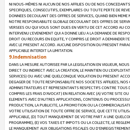
NI NOUS-MÊMES NI AUCUN DE NOS AFFILIES OU DE NOS CONCEDANT
SPECIFIQUES, CONSECUTIFS, EXEMPLAIRES OU TOUTE PERTE DE REVE
DONNEES DECOULANT DES OFFRES DE SERVICES, QUAND BIEN MEME N
NOTRE RESPONSABILITE GLOBALE DECOULANT DES OFFRES DE SERVI
VERSEES OU QUI VOUS SONT DUES EN VERTU DE CET ACCORD AU CO
INTERVENU L’EVENEMENT QUI A DONNE LIEU A LA DEMANDE DE RESP
DROIT OU RECOURS EN EQUITE, Y COMPRIS LE DROIT A DEMANDER l'
AVEC LE PRESENT ACCORD. AUCUNE DISPOSITION DU PRESENT PARAG
APPLICABLE INTERDIT LA LIMITATION.
9.Indemnisation
DANS LA MESURE AUTORISEE PAR LA LEGISLATION EN VIGUEUR, NO
DIRECT OU INDIRECT AVEC LA CREATION, LE MAINTIEN OU L’EXPLOIT
SERVICES) OU AVEC UNE QUELCONQUE VIOLATION DU PRESENT ACCO
DEGAGER DE TOUTE RESPONSABILITE NOS SOCIETES AFFILIEES, NOS 
ADMINISTRATEURS ET REPRESENTANTS RESPECTIFS CONTRE TOUS D
COMPRIS LES FRAIS D’AVOCAT) EN RELATION AVEC (A) VOTRE SITE O
ELEMENTS AVEC D’AUTRES APPLICATIONS, CONTENUS OU PROCESSUS, (
PRODUCTION, LA PUBLICITE, LA PROMOTION OU LA COMMERCIALISAT
VOTRE UTILISATION DE TOUTE OFFRE DE SERVICE, QUE CETTE UTILI
APPLICABLE, (D) TOUT MANQUEMENT DE VOTRE PART A UNE QUELCO
PROGRAMME), (E) VOS TAXES ET IMPOTS OU LA COLLECTE, LE REGLE
LE MANQUEMENT AUX OBLIGATIONS FISCALES OU D’ENREGISTREMENT 