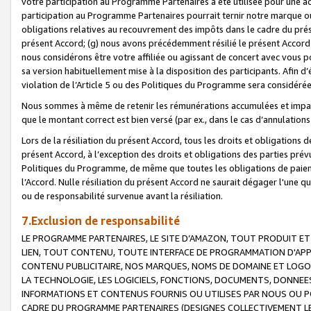
votre participation au Programme Partenaires a été utilisée pour une ac
participation au Programme Partenaires pourrait ternir notre marque ou
obligations relatives au recouvrement des impôts dans le cadre du prése
présent Accord; (g) nous avons précédemment résilié le présent Accord
nous considérons être votre affiliée ou agissant de concert avec vous 
sa version habituellement mise à la disposition des participants. Afin d’é
violation de l’Article 5 ou des Politiques du Programme sera considéré
Nous sommes à même de retenir les rémunérations accumulées et impayée
que le montant correct est bien versé (par ex., dans le cas d’annulations
Lors de la résiliation du présent Accord, tous les droits et obligations 
présent Accord, à l’exception des droits et obligations des parties prévus
Politiques du Programme, de même que toutes les obligations de paiement
l’Accord. Nulle résiliation du présent Accord ne saurait dégager l'une 
ou de responsabilité survenue avant la résiliation.
7.Exclusion de responsabilité
LE PROGRAMME PARTENAIRES, LE SITE D’AMAZON, TOUT PRODUIT ET 
LIEN, TOUT CONTENU, TOUTE INTERFACE DE PROGRAMMATION D'APP
CONTENU PUBLICITAIRE, NOS MARQUES, NOMS DE DOMAINE ET LOGOS
LA TECHNOLOGIE, LES LOGICIELS, FONCTIONS, DOCUMENTS, DONNEES
INFORMATIONS ET CONTENUS FOURNIS OU UTILISES PAR NOUS OU P
CADRE DU PROGRAMME PARTENAIRES (DESIGNES COLLECTIVEMENT LE