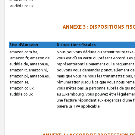
audible.co.uk
ANNEXE 3 : DISPOSITIONS FI
Site d’Amazon
Dispositions fiscales
amazon.com.be,
Nous pouvons déduire ou retenir toute taxe 
amazon.fr, amazon.de,
vous est dû en vertu du présent Accord. Les 
audible.de, amazon.ie,
représenteront le paiement ou le règlement 
amazon.it, amazon.nl,
pouvons vous demander ponctuellement des r
amazon.pl, amazon.es,
mais que vous ne nous les transmettez pas, n
amazon.se,
rémunération jusqu’à ce que vous nous reme
amazon.co.uk,
vous n’êtes pas la personne auprès de qui no
audible.co.uk
au Luxembourg, vous pouvez être légalement 
une facture répondant aux exigences d’une 
paiera la TVA applicable.