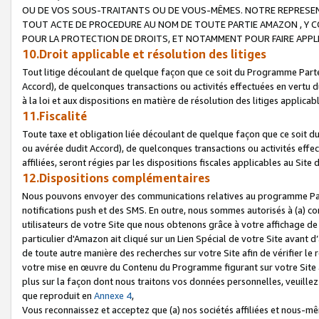
OU DE VOS SOUS-TRAITANTS OU DE VOUS-MÊMES. NOTRE REPRES
TOUT ACTE DE PROCEDURE AU NOM DE TOUTE PARTIE AMAZON , Y CO
POUR LA PROTECTION DE DROITS, ET NOTAMMENT POUR FAIRE APPL
10.Droit applicable et résolution des litiges
Tout litige découlant de quelque façon que ce soit du Programme Parte
Accord), de quelconques transactions ou activités effectuées en vertu d
à la loi et aux dispositions en matière de résolution des litiges applic
11.Fiscalité
Toute taxe et obligation liée découlant de quelque façon que ce soit 
ou avérée dudit Accord), de quelconques transactions ou activités effe
affiliées, seront régies par les dispositions fiscales applicables au Si
12.Dispositions complémentaires
Nous pouvons envoyer des communications relatives au programme Parten
notifications push et des SMS. En outre, nous sommes autorisés à (a) cont
utilisateurs de votre Site que nous obtenons grâce à votre affichage de
particulier d'Amazon ait cliqué sur un Lien Spécial de votre Site avant d
de toute autre manière des recherches sur votre Site afin de vérifier le re
votre mise en œuvre du Contenu du Programme figurant sur votre Site à
plus sur la façon dont nous traitons vos données personnelles, veuille
que reproduit en
Annexe 4
,
Vous reconnaissez et acceptez que (a) nos sociétés affiliées et nous-m