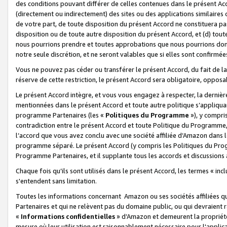
des conditions pouvant différer de celles contenues dans le présent Ac
(directement ou indirectement) des sites ou des applications similaires o
de votre part, de toute disposition du présent Accord ne constituera pa
disposition ou de toute autre disposition du présent Accord, et (d) tou
nous pourrions prendre et toutes approbations que nous pourrions donn
notre seule discrétion, et ne seront valables que si elles sont confirmée
Vous ne pouvez pas céder ou transférer le présent Accord, du fait de la 
réserve de cette restriction, le présent Accord sera obligatoire, opposab
Le présent Accord intègre, et vous vous engagez à respecter, la dernière 
mentionnées dans le présent Accord et toute autre politique s’appliqua
programme Partenaires (les «
Politiques du Programme
»), y compri
contradiction entre le présent Accord et toute Politique du Programme, 
l’accord que vous avez conclu avec une société affiliée d’Amazon dans 
programme séparé. Le présent Accord (y compris les Politiques du Progr
Programme Partenaires, et il supplante tous les accords et discussions 
Chaque fois qu’ils sont utilisés dans le présent Accord, les termes « in
s'entendent sans limitation.
Toutes les informations concernant Amazon ou ses sociétés affiliées 
Partenaires et qui ne relèvent pas du domaine public, ou qui devraient
«
Informations confidentielles
» d’Amazon et demeurent la propriété 
mesure où leur utilisation est raisonnablement nécessaire pour l'appli