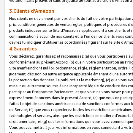
violation, sans préavis et sans préjudice de tout autre droit d’Amazo
3.Clients d’Amazon
Nos clients ne deviennent pas vos clients du fait de votre participati
prix, conditions générales de vente, règles, politiques et procédures d’u
produits indiquées sur le Site d’Amazon s’appliqueront à ces clients et
communication à aucun de nos clients et, si l’un de nos clients vous co
devrez lui indiquer d’utiliser les coordonnées figurant sur le Site d’Ama
4.Garanties
Vous déclarez, garantissez et reconnaissez (a) que vous participerez a
conformément au présent Accord, (b) que ni votre participation au Prog
Site n’enfreindront nul loi, ordonnance, règle, réglementation, ordre, li
jugement, décision ou autre exigence applicable émanant d’une autori
la protection des données, la publicité et le marketing), (c) que vous 
mineur ou autrement soumis à une incapacité légale de conclure des con
participer au Programme Partenaires, et que vous ne vous basez pour pr
expressément énoncées dans le présent Accord, (e) que vous ne particip
faites l’objet de sanctions américaines ou de sanctions conformes aux 
de Service; (f) que vous respecterez toutes les restrictions américaines
technologies et services, ainsi que les restrictions en matière d’exporta
droit américain; et (g) que les informations que vous avez communiqué
Vous pouvez mettre à jour vos informations en vous connectant à votre