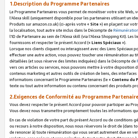
1.Description du Programme Partenaires
Le Programme Partenaires vous permet de monétiser votre site Web, vos 
l'Alexa skill (uniquement disponible pour les partenaires utilisant un 
Produits sur amazon.co.uk) (ci-après votre «
Site
») en plaçant sur votr
la localisation, tout autre site inclus dans le Décompte de
Rémunération
l'ID de Partenaire au sein de l'Alexa skill (via l'Alexa Shopping Kit). Le
fournissons et respecter le présent Accord («
Liens Spéciaux
»).
Lorsque nos clients cliquent ou interagissent avec des Liens Spéciaux p
effectuer une autre action, vous pouvez toucher une rémunération au ti
détaillées (et sous réserve des limites indiquées) dans le Décompte de
vers ces articles ou services, nous pouvons mettre à votre disposition d
contenus marketing et autres outils de création de liens, des interfaces
informations concernant le Programme Partenaires (le «
Contenu du 
texte ou tout autre information ou contenu concernant des produits prop
2.Exigences de Conformité au Programme Partenair
Vous devez respecter le présent Accord pour pouvoir participer au Pr
Vous devez nous transmettre promptement toutes les informations que
En cas de violation de votre part du présent Accord ou de conditions g
ou recours à notre disposition, nous nous réservons le droit de (dans 
de renoncer à) toute rémunération qui vous serait autrement due en ver