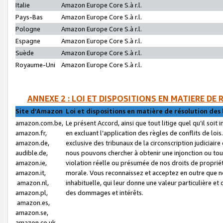
Italie
Amazon Europe Core S.à r.l.
Pays-Bas
Amazon Europe Core S.à r.l.
Pologne
Amazon Europe Core S.à r.l.
Espagne
Amazon Europe Core S.à r.l.
Suède
Amazon Europe Core S.à r.l.
Royaume-Uni
Amazon Europe Core S.à r.l.
ANNEXE 2 : LOI ET DISPOSITIONS EN MATIERE DE
Site d’Amazon
Loi et dispositions en matière de résolution des 
amazon.com.be,
Le présent Accord, ainsi que tout litige quel qu’il soi
amazon.fr,
en excluant l’application des règles de conflits de l
amazon.de,
exclusive des tribunaux de la circonscription judiciai
audible.de,
nous pouvons chercher à obtenir une injonction ou tou
amazon.ie,
violation réelle ou présumée de nos droits de proprié
amazon.it,
morale. Vous reconnaissez et acceptez en outre que n
amazon.nl,
inhabituelle, qui leur donne une valeur particulière 
amazon.pl,
des dommages et intérêts.
amazon.es,
amazon.se,
amazon.co.uk,