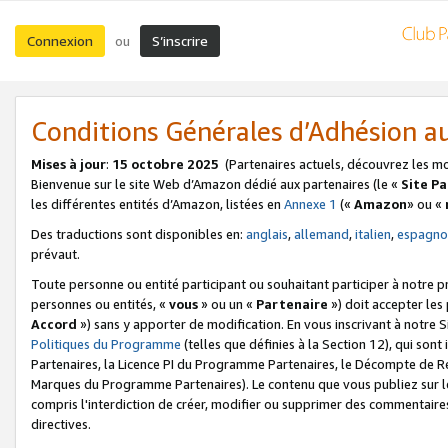
Connexion
S’inscrire
ou
Conditions Générales d’Adhésion 
Mises à jour
:
15 octobre 2025
(Partenaires actuels, découvrez les m
Bienvenue sur le site Web d’Amazon dédié aux partenaires (le «
Site P
les différentes entités d’Amazon, listées en
Annexe 1
(«
Amazon
» ou «
Des traductions sont disponibles en:
anglais
,
allemand
,
italien
,
espagno
prévaut.
Toute personne ou entité participant ou souhaitant participer à notre 
personnes ou entités, «
vous
» ou un «
Partenaire
») doit accepter le
Accord
») sans y apporter de modification. En vous inscrivant à notre Si
Politiques du Programme
(telles que définies à la Section 12), qui so
Partenaires, la Licence PI du Programme Partenaires, le Décompte de 
Marques du Programme Partenaires). Le contenu que vous publiez sur l
compris l'interdiction de créer, modifier ou supprimer des commentaires
directives.