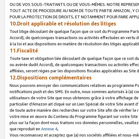
OU DE VOS SOUS-TRAITANTS OU DE VOUS-MÊMES. NOTRE REPRES
TOUT ACTE DE PROCEDURE AU NOM DE TOUTE PARTIE AMAZON , Y CO
POUR LA PROTECTION DE DROITS, ET NOTAMMENT POUR FAIRE APPL
10.Droit applicable et résolution des litiges
Tout litige découlant de quelque façon que ce soit du Programme Parte
Accord), de quelconques transactions ou activités effectuées en vertu d
à la loi et aux dispositions en matière de résolution des litiges applic
11.Fiscalité
Toute taxe et obligation liée découlant de quelque façon que ce soit 
ou avérée dudit Accord), de quelconques transactions ou activités effe
affiliées, seront régies par les dispositions fiscales applicables au Si
12.Dispositions complémentaires
Nous pouvons envoyer des communications relatives au programme Parten
notifications push et des SMS. En outre, nous sommes autorisés à (a) cont
utilisateurs de votre Site que nous obtenons grâce à votre affichage de
particulier d'Amazon ait cliqué sur un Lien Spécial de votre Site avant d
de toute autre manière des recherches sur votre Site afin de vérifier le re
votre mise en œuvre du Contenu du Programme figurant sur votre Site à
plus sur la façon dont nous traitons vos données personnelles, veuille
que reproduit en
Annexe 4
,
Vous reconnaissez et acceptez que (a) nos sociétés affiliées et nous-m