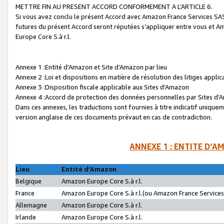
METTRE FIN AU PRESENT ACCORD CONFORMEMENT A L’ARTICLE 6.
Si vous avez conclu le présent Accord avec Amazon France Services SAS 
futures du présent Accord seront réputées s’appliquer entre vous et 
Europe Core S.à r.l.
Annexe 1 :Entité d’Amazon et Site d’Amazon par lieu
Annexe 2 :Loi et dispositions en matière de résolution des litiges appli
Annexe 3 :Disposition fiscale applicable aux Sites d’Amazon
Annexe 4 :Accord de protection des données personnelles par Sites d
Dans ces annexes, les traductions sont fournies à titre indicatif uniquem
version anglaise de ces documents prévaut en cas de contradiction.
ANNEXE 1 : ENTITE D’A
Lieu
Entité d’Amazon
Belgique
Amazon Europe Core S.à r.l.
France
Amazon Europe Core S.à r.l.(ou Amazon France Services 
Allemagne
Amazon Europe Core S.à r.l.
Irlande
Amazon Europe Core S.à r.l.