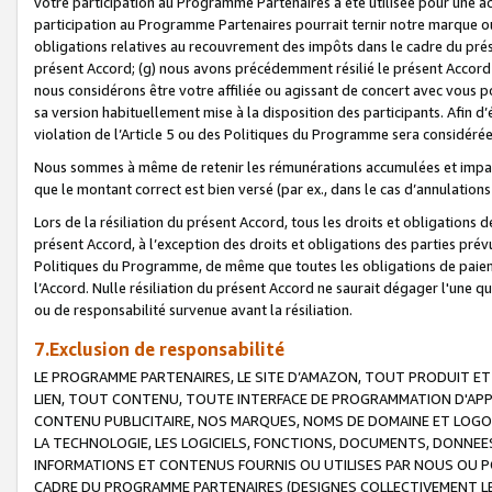
votre participation au Programme Partenaires a été utilisée pour une ac
participation au Programme Partenaires pourrait ternir notre marque ou
obligations relatives au recouvrement des impôts dans le cadre du prése
présent Accord; (g) nous avons précédemment résilié le présent Accord
nous considérons être votre affiliée ou agissant de concert avec vous 
sa version habituellement mise à la disposition des participants. Afin d’é
violation de l’Article 5 ou des Politiques du Programme sera considéré
Nous sommes à même de retenir les rémunérations accumulées et impayée
que le montant correct est bien versé (par ex., dans le cas d’annulations
Lors de la résiliation du présent Accord, tous les droits et obligations 
présent Accord, à l’exception des droits et obligations des parties prévus
Politiques du Programme, de même que toutes les obligations de paiement
l’Accord. Nulle résiliation du présent Accord ne saurait dégager l'une 
ou de responsabilité survenue avant la résiliation.
7.Exclusion de responsabilité
LE PROGRAMME PARTENAIRES, LE SITE D’AMAZON, TOUT PRODUIT ET 
LIEN, TOUT CONTENU, TOUTE INTERFACE DE PROGRAMMATION D'APP
CONTENU PUBLICITAIRE, NOS MARQUES, NOMS DE DOMAINE ET LOGOS
LA TECHNOLOGIE, LES LOGICIELS, FONCTIONS, DOCUMENTS, DONNEES
INFORMATIONS ET CONTENUS FOURNIS OU UTILISES PAR NOUS OU P
CADRE DU PROGRAMME PARTENAIRES (DESIGNES COLLECTIVEMENT LE