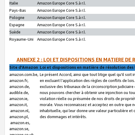
Italie
Amazon Europe Core S.à r.l.
Pays-Bas
Amazon Europe Core S.à r.l.
Pologne
Amazon Europe Core S.à r.l.
Espagne
Amazon Europe Core S.à r.l.
Suède
Amazon Europe Core S.à r.l.
Royaume-Uni
Amazon Europe Core S.à r.l.
ANNEXE 2 : LOI ET DISPOSITIONS EN MATIERE DE
Site d’Amazon
Loi et dispositions en matière de résolution des 
amazon.com.be,
Le présent Accord, ainsi que tout litige quel qu’il soi
amazon.fr,
en excluant l’application des règles de conflits de l
amazon.de,
exclusive des tribunaux de la circonscription judiciai
audible.de,
nous pouvons chercher à obtenir une injonction ou tou
amazon.ie,
violation réelle ou présumée de nos droits de proprié
amazon.it,
morale. Vous reconnaissez et acceptez en outre que n
amazon.nl,
inhabituelle, qui leur donne une valeur particulière 
amazon.pl,
des dommages et intérêts.
amazon.es,
amazon.se,
amazon.co.uk,