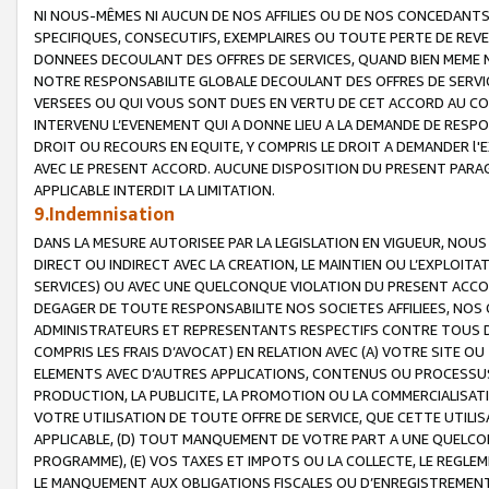
NI NOUS-MÊMES NI AUCUN DE NOS AFFILIES OU DE NOS CONCEDANT
SPECIFIQUES, CONSECUTIFS, EXEMPLAIRES OU TOUTE PERTE DE REVE
DONNEES DECOULANT DES OFFRES DE SERVICES, QUAND BIEN MEME N
NOTRE RESPONSABILITE GLOBALE DECOULANT DES OFFRES DE SERVI
VERSEES OU QUI VOUS SONT DUES EN VERTU DE CET ACCORD AU CO
INTERVENU L’EVENEMENT QUI A DONNE LIEU A LA DEMANDE DE RESP
DROIT OU RECOURS EN EQUITE, Y COMPRIS LE DROIT A DEMANDER l'
AVEC LE PRESENT ACCORD. AUCUNE DISPOSITION DU PRESENT PARAG
APPLICABLE INTERDIT LA LIMITATION.
9.Indemnisation
DANS LA MESURE AUTORISEE PAR LA LEGISLATION EN VIGUEUR, NO
DIRECT OU INDIRECT AVEC LA CREATION, LE MAINTIEN OU L’EXPLOIT
SERVICES) OU AVEC UNE QUELCONQUE VIOLATION DU PRESENT ACCO
DEGAGER DE TOUTE RESPONSABILITE NOS SOCIETES AFFILIEES, NOS 
ADMINISTRATEURS ET REPRESENTANTS RESPECTIFS CONTRE TOUS D
COMPRIS LES FRAIS D’AVOCAT) EN RELATION AVEC (A) VOTRE SITE O
ELEMENTS AVEC D’AUTRES APPLICATIONS, CONTENUS OU PROCESSUS, (
PRODUCTION, LA PUBLICITE, LA PROMOTION OU LA COMMERCIALISAT
VOTRE UTILISATION DE TOUTE OFFRE DE SERVICE, QUE CETTE UTILI
APPLICABLE, (D) TOUT MANQUEMENT DE VOTRE PART A UNE QUELCO
PROGRAMME), (E) VOS TAXES ET IMPOTS OU LA COLLECTE, LE REGLE
LE MANQUEMENT AUX OBLIGATIONS FISCALES OU D’ENREGISTREMENT 