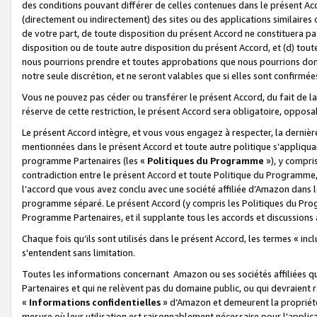
des conditions pouvant différer de celles contenues dans le présent Ac
(directement ou indirectement) des sites ou des applications similaires o
de votre part, de toute disposition du présent Accord ne constituera pa
disposition ou de toute autre disposition du présent Accord, et (d) tou
nous pourrions prendre et toutes approbations que nous pourrions donn
notre seule discrétion, et ne seront valables que si elles sont confirmée
Vous ne pouvez pas céder ou transférer le présent Accord, du fait de la 
réserve de cette restriction, le présent Accord sera obligatoire, opposab
Le présent Accord intègre, et vous vous engagez à respecter, la dernière 
mentionnées dans le présent Accord et toute autre politique s’appliqua
programme Partenaires (les «
Politiques du Programme
»), y compri
contradiction entre le présent Accord et toute Politique du Programme, 
l’accord que vous avez conclu avec une société affiliée d’Amazon dans 
programme séparé. Le présent Accord (y compris les Politiques du Progr
Programme Partenaires, et il supplante tous les accords et discussions 
Chaque fois qu’ils sont utilisés dans le présent Accord, les termes « in
s'entendent sans limitation.
Toutes les informations concernant Amazon ou ses sociétés affiliées 
Partenaires et qui ne relèvent pas du domaine public, ou qui devraient
«
Informations confidentielles
» d’Amazon et demeurent la propriété 
mesure où leur utilisation est raisonnablement nécessaire pour l'appli