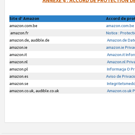
ANNEXE 4 : ACCORD DE PROTECTION 
Site d’ Amazon
Accord de pro
amazon.com.be
amazon.com.be 
amazon.fr
Notice : Protect
amazon.de, audible.de
Amazon.de Date
amazon.ie
amazon.ie Priva
amazon.it
Amazon.it Infor
amazon.nl
Amazon.nl Priva
amazon.pl
Informacja O P
amazon.es
Aviso de Privac
amazon.se
Integritetsmed
amazon.co.uk, audible.co.uk
Amazon.co.uk Pr