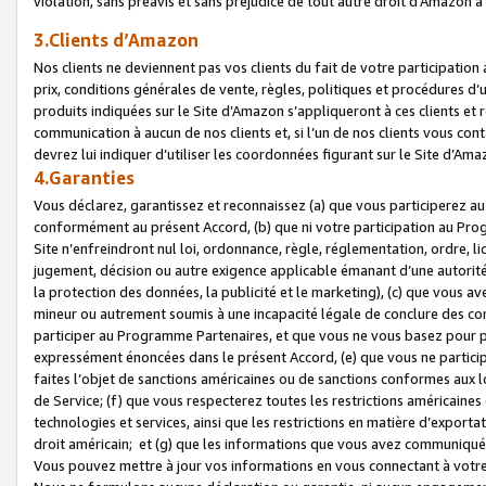
violation, sans préavis et sans préjudice de tout autre droit d’Amazo
3.Clients d’Amazon
Nos clients ne deviennent pas vos clients du fait de votre participati
prix, conditions générales de vente, règles, politiques et procédures d’u
produits indiquées sur le Site d’Amazon s’appliqueront à ces clients et
communication à aucun de nos clients et, si l’un de nos clients vous co
devrez lui indiquer d’utiliser les coordonnées figurant sur le Site d’Ama
4.Garanties
Vous déclarez, garantissez et reconnaissez (a) que vous participerez a
conformément au présent Accord, (b) que ni votre participation au Prog
Site n’enfreindront nul loi, ordonnance, règle, réglementation, ordre, li
jugement, décision ou autre exigence applicable émanant d’une autori
la protection des données, la publicité et le marketing), (c) que vous 
mineur ou autrement soumis à une incapacité légale de conclure des con
participer au Programme Partenaires, et que vous ne vous basez pour pr
expressément énoncées dans le présent Accord, (e) que vous ne particip
faites l’objet de sanctions américaines ou de sanctions conformes aux 
de Service; (f) que vous respecterez toutes les restrictions américaines
technologies et services, ainsi que les restrictions en matière d’exporta
droit américain; et (g) que les informations que vous avez communiqué
Vous pouvez mettre à jour vos informations en vous connectant à votre