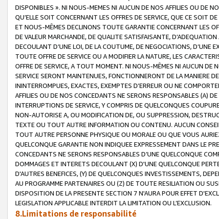
DISPONIBLES ». NI NOUS-MEMES NI AUCUN DE NOS AFFILIES OU D
QU’ELLE SOIT CONCERNANT LES OFFRES DE SERVICE, QUE CE SOIT DE
ET NOUS-MÊMES DECLINONS TOUTE GARANTIE CONCERNANT LES OFFRE
DE VALEUR MARCHANDE, DE QUALITE SATISFAISANTE, D’ADEQUATION
DECOULANT D’UNE LOI, DE LA COUTUME, DE NEGOCIATIONS, D’UNE
TOUTE OFFRE DE SERVICE OU A MODIFIER LA NATURE, LES CARACTERI
OFFRE DE SERVICE, A TOUT MOMENT. NI NOUS-MÊMES NI AUCUN DE 
SERVICE SERONT MAINTENUES, FONCTIONNERONT DE LA MANIERE DECR
ININTERROMPUES, EXACTES, EXEMPTES D’ERREUR OU NE COMPORT
AFFILIES OU DE NOS CONCEDANTS NE SERONS RESPONSABLES (A) DE
INTERRUPTIONS DE SERVICE, Y COMPRIS DE QUELCONQUES COUPURE
NON-AUTORISE A, OU MODIFICATION DE, OU SUPPRESSION, DESTRUC
TEXTE OU TOUT AUTRE INFORMATION OU CONTENU. AUCUN CONSEIL 
TOUT AUTRE PERSONNE PHYSIQUE OU MORALE OU QUE VOUS AURIEZ 
QUELCONQUE GARANTIE NON INDIQUEE EXPRESSEMENT DANS LE PRES
CONCEDANTS NE SERONS RESPONSABLES D’UNE QUELCONQUE COM
DOMMAGES ET INTERETS DECOULANT (X) D'UNE QUELCONQUE PERTE D
D'AUTRES BENEFICES, (Y) DE QUELCONQUES INVESTISSEMENTS, DEP
AU PROGRAMME PARTENAIRES OU (Z) DE TOUTE RESILIATION OU SU
DISPOSITION DE LA PRESENTE SECTION 7 N'AURA POUR EFFET D'EXC
LEGISLATION APPLICABLE INTERDIT LA LIMITATION OU L’EXCLUSION.
8.Limitations de responsabilité