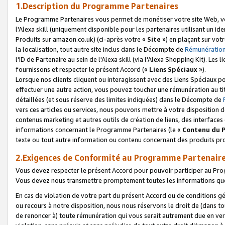
1.Description du Programme Partenaires
Le Programme Partenaires vous permet de monétiser votre site Web, vos 
l'Alexa skill (uniquement disponible pour les partenaires utilisant un 
Produits sur amazon.co.uk) (ci-après votre «
Site
») en plaçant sur votr
la localisation, tout autre site inclus dans le Décompte de
Rémunération
l'ID de Partenaire au sein de l'Alexa skill (via l'Alexa Shopping Kit). Le
fournissons et respecter le présent Accord («
Liens Spéciaux
»).
Lorsque nos clients cliquent ou interagissent avec des Liens Spéciaux p
effectuer une autre action, vous pouvez toucher une rémunération au ti
détaillées (et sous réserve des limites indiquées) dans le Décompte de
vers ces articles ou services, nous pouvons mettre à votre disposition d
contenus marketing et autres outils de création de liens, des interfaces
informations concernant le Programme Partenaires (le «
Contenu du 
texte ou tout autre information ou contenu concernant des produits prop
2.Exigences de Conformité au Programme Partenair
Vous devez respecter le présent Accord pour pouvoir participer au Pr
Vous devez nous transmettre promptement toutes les informations que
En cas de violation de votre part du présent Accord ou de conditions g
ou recours à notre disposition, nous nous réservons le droit de (dans 
de renoncer à) toute rémunération qui vous serait autrement due en ver