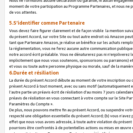
Nous ne formulons aucune déclaration ou garantie, ni aucun engagemen
moment de votre participation au Programme Partenaires, et nous ne p
de vos attentes.
5.S’identifier comme Partenaire
Vous devez faire figurer clairement et de façon visible la mention sui
du présent Accord, sur votre Site ou tout autre endroit où Amazon peut vo
tant que Partenaire Amazon, je réalise un bénéfice sur les achats remplis
la réglementation, vous ne ferez aucune autre communication publique
notre accord écrit préalable. Vous ne dénaturerez pas ni n’enjoliverez 
implicitement que nous vous soutenons, sponsorisons ou parrainons) et v
et vous ou toute autre personne physique ou morale, sauf de la manièr
6.Durée et résiliation
La durée du présent Accord débute au moment de votre inscription ou de
présent Accord à tout moment, avec ou sans motif (automatiquement et sa
l’autre partie un préavis écrit de résiliation d’au moins 7 jours calenda
préavis de résiliation en vous connectant à votre compte sur le Site Par
Paramètres du Compte ».
De plus, nous pouvons mettre fin au présent Accord, ou suspendre votre 
respecté une obligation essentielle du présent Accord; (b) vous n’avez p
effet que nous vous avons adressée, à toute autre violation du présen
pourrions être confrontés à de potentielles actions ou mises en œuvre 