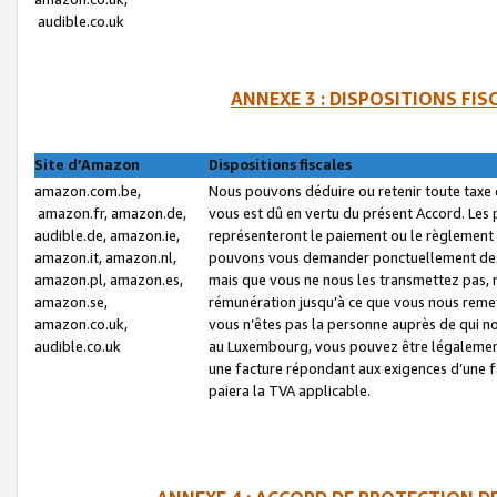
audible.co.uk
ANNEXE 3 : DISPOSITIONS FI
Site d’Amazon
Dispositions fiscales
amazon.com.be,
Nous pouvons déduire ou retenir toute taxe 
amazon.fr, amazon.de,
vous est dû en vertu du présent Accord. Les 
audible.de, amazon.ie,
représenteront le paiement ou le règlement 
amazon.it, amazon.nl,
pouvons vous demander ponctuellement des r
amazon.pl, amazon.es,
mais que vous ne nous les transmettez pas, n
amazon.se,
rémunération jusqu’à ce que vous nous reme
amazon.co.uk,
vous n’êtes pas la personne auprès de qui no
audible.co.uk
au Luxembourg, vous pouvez être légalement 
une facture répondant aux exigences d’une 
paiera la TVA applicable.