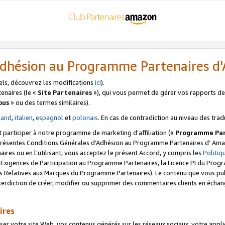
’Adhésion au Programme Partenaires 
els, découvrez les modifications
ici
).
enaires (le «
Site Partenaires
»), qui vous permet de gérer vos rapports de 
ous
» ou des termes similaires).
mand
,
italien
,
espagnol
et
polonais
. En cas de contradiction au niveau des trad
t participer à notre programme de marketing d’affiliation («
Programme Par
 présentes Conditions Générales d’Adhésion au Programme Partenaires d’ Ama
naires ou en l’utilisant, vous acceptez le présent Accord, y compris les
Politi
s Exigences de Participation au Programme Partenaires, la Licence PI du Pr
s Relatives aux Marques du Programme Partenaires). Le contenu que vous publ
erdiction de créer, modifier ou supprimer des commentaires clients en échan
ires
votre site Web, vos contenus générés sur les réseaux sociaux, votre applicati