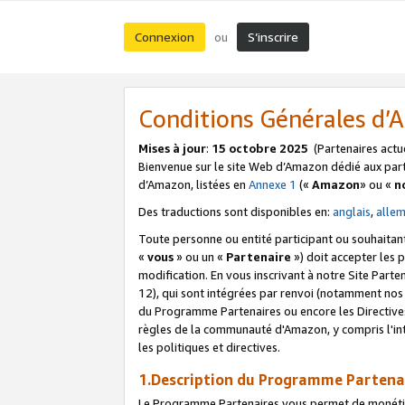
Connexion
S’inscrire
ou
Conditions Générales d
Mises à jour
:
15 octobre 2025
(Partenaires actu
Bienvenue sur le site Web d’Amazon dédié aux part
d’Amazon, listées en
Annexe 1
(«
Amazon
» ou «
n
Des traductions sont disponibles en:
anglais
,
alle
Toute personne ou entité participant ou souhaitan
«
vous
» ou un «
Partenaire
») doit accepter les
modification. En vous inscrivant à notre Site Parte
12), qui sont intégrées par renvoi (notamment no
du Programme Partenaires ou encore les Directive
règles de la communauté d'Amazon, y compris l'int
les politiques et directives.
1.Description du Programme Partena
Le Programme Partenaires vous permet de monétiser 