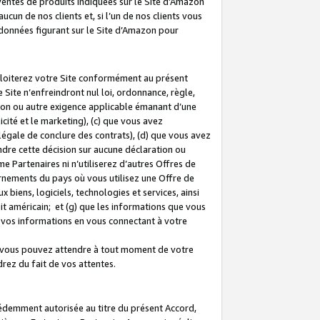
 ventes de produits indiquées sur le Site d’Amazon
cun de nos clients et, si l’un de nos clients vous
rdonnées figurant sur le Site d’Amazon pour
ploiterez votre Site conformément au présent
 Site n’enfreindront nul loi, ordonnance, règle,
ision ou autre exigence applicable émanant d’une
ité et le marketing), (c) que vous avez
égale de conclure des contrats), (d) que vous avez
dre cette décision sur aucune déclaration ou
 Partenaires ni n’utiliserez d’autres Offres de
ernements du pays où vous utilisez une Offre de
 biens, logiciels, technologies et services, ainsi
oit américain; et (g) que les informations que vous
vos informations en vous connectant à votre
e vous pouvez attendre à tout moment de votre
rez du fait de vos attentes.
cédemment autorisée au titre du présent Accord,