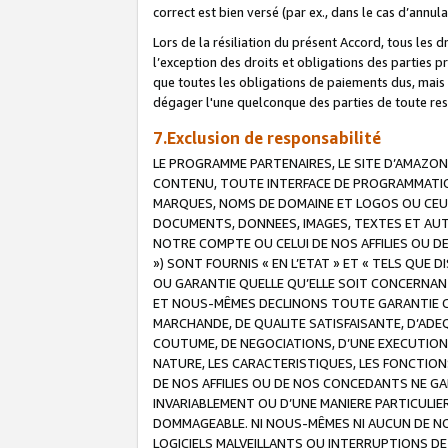
correct est bien versé (par ex., dans le cas d’annul
Lors de la résiliation du présent Accord, tous les 
l’exception des droits et obligations des parties p
que toutes les obligations de paiements dus, mais no
dégager l'une quelconque des parties de toute resp
7.Exclusion de responsabilité
LE PROGRAMME PARTENAIRES, LE SITE D’AMAZON
CONTENU, TOUTE INTERFACE DE PROGRAMMATION
MARQUES, NOMS DE DOMAINE ET LOGOS OU CEUX 
DOCUMENTS, DONNEES, IMAGES, TEXTES ET AUT
NOTRE COMPTE OU CELUI DE NOS AFFILIES OU 
») SONT FOURNIS « EN L’ETAT » ET « TELS QU
OU GARANTIE QUELLE QU’ELLE SOIT CONCERNANT 
ET NOUS-MÊMES DECLINONS TOUTE GARANTIE CON
MARCHANDE, DE QUALITE SATISFAISANTE, D’ADE
COUTUME, DE NEGOCIATIONS, D’UNE EXECUTION
NATURE, LES CARACTERISTIQUES, LES FONCTION
DE NOS AFFILIES OU DE NOS CONCEDANTS NE G
INVARIABLEMENT OU D’UNE MANIERE PARTICULI
DOMMAGEABLE. NI NOUS-MÊMES NI AUCUN DE NO
LOGICIELS MALVEILLANTS OU INTERRUPTIONS D