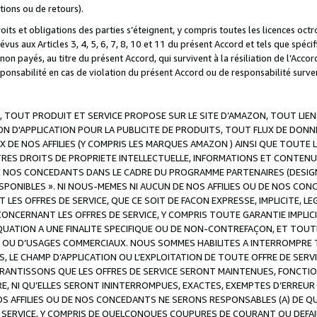
ations ou de retours).
droits et obligations des parties s’éteignent, y compris toutes les licences oc
révus aux Articles 3, 4, 5, 6, 7, 8, 10 et 11 du présent Accord et tels que sp
n payés, au titre du présent Accord, qui survivent à la résiliation de l’Accord
onsabilité en cas de violation du présent Accord ou de responsabilité survenu
, TOUT PRODUIT ET SERVICE PROPOSE SUR LE SITE D’AMAZON, TOUT LIEN
 D'APPLICATION POUR LA PUBLICITE DE PRODUITS, TOUT FLUX DE DONN
DE NOS AFFILIES (Y COMPRIS LES MARQUES AMAZON ) AINSI QUE TOUTE L
RES DROITS DE PROPRIETE INTELLECTUELLE, INFORMATIONS ET CONTENU
DE NOS CONCEDANTS DANS LE CADRE DU PROGRAMME PARTENAIRES (DESIG
E DISPONIBLES ». NI NOUS-MEMES NI AUCUN DE NOS AFFILIES OU DE NOS
LES OFFRES DE SERVICE, QUE CE SOIT DE FACON EXPRESSE, IMPLICITE, L
CERNANT LES OFFRES DE SERVICE, Y COMPRIS TOUTE GARANTIE IMPLICIT
QUATION A UNE FINALITE SPECIFIQUE OU DE NON-CONTREFAÇON, ET TOUTE
 OU D’USAGES COMMERCIAUX. NOUS SOMMES HABILITES A INTERROMPRE TO
S, LE CHAMP D’APPLICATION OU L’EXPLOITATION DE TOUTE OFFRE DE SER
ARANTISSONS QUE LES OFFRES DE SERVICE SERONT MAINTENUES, FONCTIO
ERE, NI QU’ELLES SERONT ININTERROMPUES, EXACTES, EXEMPTES D’ER
S AFFILIES OU DE NOS CONCEDANTS NE SERONS RESPONSABLES (A) DE QU
E SERVICE, Y COMPRIS DE QUELCONQUES COUPURES DE COURANT OU DEFAI