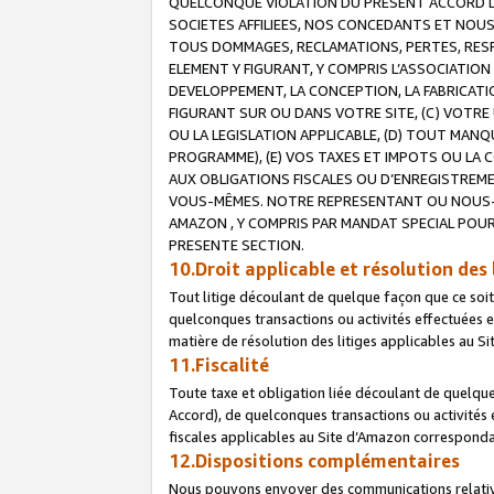
QUELCONQUE VIOLATION DU PRESENT ACCORD DE
SOCIETES AFFILIEES, NOS CONCEDANTS ET NOUS
TOUS DOMMAGES, RECLAMATIONS, PERTES, RESPO
ELEMENT Y FIGURANT, Y COMPRIS L’ASSOCIATION
DEVELOPPEMENT, LA CONCEPTION, LA FABRICATI
FIGURANT SUR OU DANS VOTRE SITE, (C) VOTRE 
OU LA LEGISLATION APPLICABLE, (D) TOUT MA
PROGRAMME), (E) VOS TAXES ET IMPOTS OU LA 
AUX OBLIGATIONS FISCALES OU D’ENREGISTREME
VOUS-MÊMES. NOTRE REPRESENTANT OU NOUS-
AMAZON , Y COMPRIS PAR MANDAT SPECIAL POUR
PRESENTE SECTION.
10.Droit applicable et résolution des 
Tout litige découlant de quelque façon que ce soi
quelconques transactions ou activités effectuées en
matière de résolution des litiges applicables au S
11.Fiscalité
Toute taxe et obligation liée découlant de quelqu
Accord), de quelconques transactions ou activités e
fiscales applicables au Site d’Amazon corresponda
12.Dispositions complémentaires
Nous pouvons envoyer des communications relatives