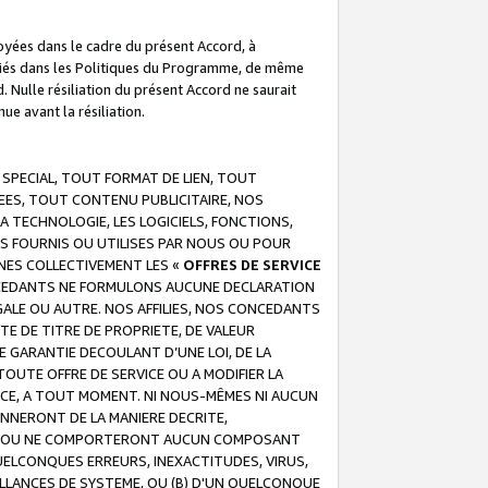
troyées dans le cadre du présent Accord, à
écifiés dans les Politiques du Programme, de même
. Nulle résiliation du présent Accord ne saurait
e avant la résiliation.
 SPECIAL, TOUT FORMAT DE LIEN, TOUT
EES, TOUT CONTENU PUBLICITAIRE, NOS
A TECHNOLOGIE, LES LOGICIELS, FONCTIONS,
S FOURNIS OU UTILISES PAR NOUS OU POUR
NES COLLECTIVEMENT LES «
OFFRES DE SERVICE
 CONCEDANTS NE FORMULONS AUCUNE DECLARATION
EGALE OU AUTRE. NOS AFFILIES, NOS CONCEDANTS
E DE TITRE DE PROPRIETE, DE VALEUR
 GARANTIE DECOULANT D’UNE LOI, DE LA
UTE OFFRE DE SERVICE OU A MODIFIER LA
VICE, A TOUT MOMENT. NI NOUS-MÊMES NI AUCUN
NNERONT DE LA MANIERE DECRITE,
REUR OU NE COMPORTERONT AUCUN COMPOSANT
ELCONQUES ERREURS, INEXACTITUDES, VIRUS,
LLANCES DE SYSTEME, OU (B) D'UN QUELCONQUE