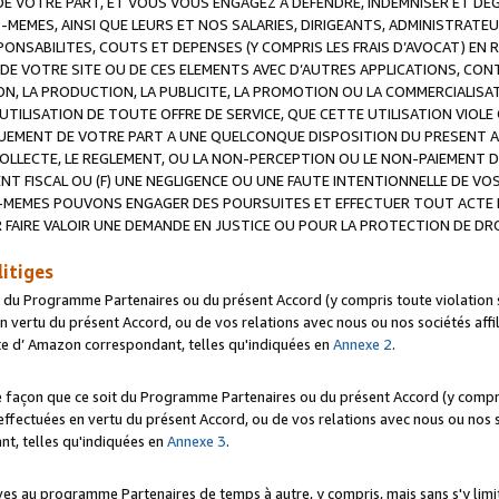
 VOTRE PART, ET VOUS VOUS ENGAGEZ A DEFENDRE, INDEMNISER ET DE
-MEMES, AINSI QUE LEURS ET NOS SALARIES, DIRIGEANTS, ADMINISTRAT
NSABILITES, COUTS ET DEPENSES (Y COMPRIS LES FRAIS D’AVOCAT) EN R
 DE VOTRE SITE OU DE CES ELEMENTS AVEC D’AUTRES APPLICATIONS, CONT
ON, LA PRODUCTION, LA PUBLICITE, LA PROMOTION OU LA COMMERCIALIS
UTILISATION DE TOUTE OFFRE DE SERVICE, QUE CETTE UTILISATION VIOL
NQUEMENT DE VOTRE PART A UNE QUELCONQUE DISPOSITION DU PRESENT 
COLLECTE, LE REGLEMENT, OU LA NON-PERCEPTION OU LE NON-PAIEMENT 
NT FISCAL OU (F) UNE NEGLIGENCE OU UNE FAUTE INTENTIONNELLE DE V
MEMES POUVONS ENGAGER DES POURSUITES ET EFFECTUER TOUT ACTE 
 FAIRE VALOIR UNE DEMANDE EN JUSTICE OU POUR LA PROTECTION DE DR
litiges
t du Programme Partenaires ou du présent Accord (y compris toute violation
 vertu du présent Accord, ou de vos relations avec nous ou nos sociétés affili
ite d’ Amazon correspondant, telles qu'indiquées en
Annexe 2
.
e façon que ce soit du Programme Partenaires ou du présent Accord (y compr
ffectuées en vertu du présent Accord, ou de vos relations avec nous ou nos soc
nt, telles qu'indiquées en
Annexe 3
.
 au programme Partenaires de temps à autre, y compris, mais sans s'y limite