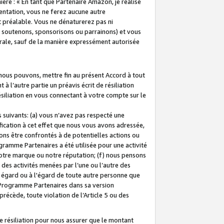
ière : « En tant que Partenaire Amazon, je réalise
mentation, vous ne ferez aucune autre
 préalable. Vous ne dénaturerez pas ni
s soutenons, sponsorisons ou parrainons) et vous
orale, sauf de la manière expressément autorisée
 nous pouvons, mettre fin au présent Accord à tout
à l’autre partie un préavis écrit de résiliation
ésiliation en vous connectant à votre compte sur le
 suivants: (a) vous n’avez pas respecté une
fication à cet effet que nous vous avons adressée,
ns être confrontés à de potentielles actions ou
gramme Partenaires a été utilisée pour une activité
notre marque ou notre réputation; (f) nous pensons
des activités menées par l’une ou l’autre des
 égard ou à l'égard de toute autre personne que
u Programme Partenaires dans sa version
 précède, toute violation de l’Article 5 ou des
 résiliation pour nous assurer que le montant