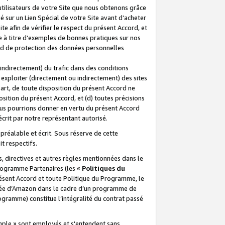
 utilisateurs de votre Site que nous obtenons grâce
é sur un Lien Spécial de votre Site avant d’acheter
te afin de vérifier le respect du présent Accord, et
te à titre d’exemples de bonnes pratiques sur nos
ord de protection des données personnelles
indirectement) du trafic dans des conditions
exploiter (directement ou indirectement) des sites
 part, de toute disposition du présent Accord ne
osition du présent Accord, et (d) toutes précisions
ous pourrions donner en vertu du présent Accord
écrit par notre représentant autorisé.
préalable et écrit. Sous réserve de cette
it respectifs.
s, directives et autres règles mentionnées dans le
programme Partenaires (les «
Politiques du
résent Accord et toute Politique du Programme, le
iliée d’Amazon dans le cadre d’un programme de
ogramme) constitue l’intégralité du contrat passé
xemple » sont employés et s'entendent sans