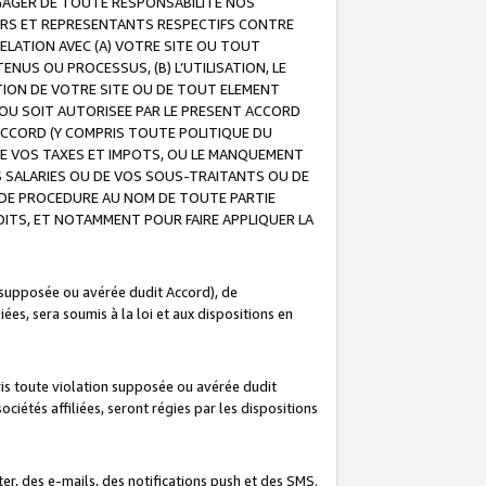
GAGER DE TOUTE RESPONSABILITE NOS
EURS ET REPRESENTANTS RESPECTIFS CONTRE
ELATION AVEC (A) VOTRE SITE OU TOUT
ENUS OU PROCESSUS, (B) L’UTILISATION, LE
ATION DE VOTRE SITE OU DE TOUT ELEMENT
E OU SOIT AUTORISEE PAR LE PRESENT ACCORD
ACCORD (Y COMPRIS TOUTE POLITIQUE DU
DE VOS TAXES ET IMPOTS, OU LE MANQUEMENT
OS SALARIES OU DE VOS SOUS-TRAITANTS OU DE
DE PROCEDURE AU NOM DE TOUTE PARTIE
OITS, ET NOTAMMENT POUR FAIRE APPLIQUER LA
 supposée ou avérée dudit Accord), de
ées, sera soumis à la loi et aux dispositions en
is toute violation supposée ou avérée dudit
iétés affiliées, seront régies par les dispositions
r, des e-mails, des notifications push et des SMS.