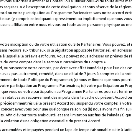
 vous autoriser à afficher le Contenu ou à utiliser celui-ci de toute autre man
ns requises. » A l’exception de cette divulgation, et sous réserve de la régle
rd ou votre participation au Programme Partenaires sans notre accord écrit
s et nous (y compris en indiquant expressément ou implicitement que nous vou
d'aucune affiliation entre nous et vous ou toute autre personne physique ou m
tre inscription ou de votre utilisation du Site Partenaires. Vous pouvez, et
 recours aux tribunaux, si la législation applicable l’autorise), en adressant 
e à laquelle le préavis est fourni. Vous pouvez nous adresser un préavis de r
ture de votre compte dans la section « Paramètres du Compte ».
, ou suspendre votre compte, par écrit avec effet immédiat pour l’un des cas
 n’avez pas, autrement, remédié, dans un délai de 7 jours à compter de la noti
tamment de toute Politique du Programme); (c) nous estimons que nous pourrio
votre participation au Programme Partenaires; (d) votre participation au Pro
ns que vous ou votre participation au Programme Partenaires pourrait ternir 
ons relatives au recouvrement des impôts dans le cadre du présent Accord ou 
s précédemment résilié le présent Accord (ou suspendu votre compte) à votre
de concert avec vous pour une quelconque raison; ou (h) nous avons mis fin a
. Afin d’éviter toute ambiguïté, et sans limitation aux fins de l’alinéa (a) qui
violation d’une obligation essentielle du présent Accord.
accumulées et impayées pendant un laps de temps raisonnable suite à ladite