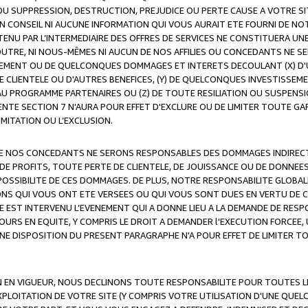
OU SUPPRESSION, DESTRUCTION, PREJUDICE OU PERTE CAUSE A VOTRE SI
 CONSEIL NI AUCUNE INFORMATION QUI VOUS AURAIT ETE FOURNI DE N
ENU PAR L’INTERMEDIAIRE DES OFFRES DE SERVICES NE CONSTITUERA U
OUTRE, NI NOUS-MÊMES NI AUCUN DE NOS AFFILIES OU CONCEDANTS NE
MENT OU DE QUELCONQUES DOMMAGES ET INTERETS DECOULANT (X) D'
DE CLIENTELE OU D'AUTRES BENEFICES, (Y) DE QUELCONQUES INVESTISS
 AU PROGRAMME PARTENAIRES OU (Z) DE TOUTE RESILIATION OU SUSPENS
ENTE SECTION 7 N'AURA POUR EFFET D'EXCLURE OU DE LIMITER TOUTE G
IMITATION OU L’EXCLUSION.
 DE NOS CONCEDANTS NE SERONS RESPONSABLES DES DOMMAGES INDIRECTS
DE PROFITS, TOUTE PERTE DE CLIENTELE, DE JOUISSANCE OU DE DONNEE
POSSIBILITE DE CES DOMMAGES. DE PLUS, NOTRE RESPONSABILITE GLOBA
ONS QUI VOUS ONT ETE VERSEES OU QUI VOUS SONT DUES EN VERTU DE
 EST INTERVENU L’EVENEMENT QUI A DONNE LIEU A LA DEMANDE DE RESP
OURS EN EQUITE, Y COMPRIS LE DROIT A DEMANDER l'EXECUTION FORCEE
UNE DISPOSITION DU PRESENT PARAGRAPHE N'A POUR EFFET DE LIMITER T
ON EN VIGUEUR, NOUS DECLINONS TOUTE RESPONSABILITE POUR TOUTES 
’EXPLOITATION DE VOTRE SITE (Y COMPRIS VOTRE UTILISATION D'UNE QUE