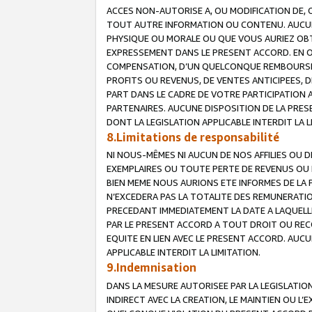
ACCES NON-AUTORISE A, OU MODIFICATION DE, 
TOUT AUTRE INFORMATION OU CONTENU. AUCUN
PHYSIQUE OU MORALE OU QUE VOUS AURIEZ OBT
EXPRESSEMENT DANS LE PRESENT ACCORD. EN 
COMPENSATION, D’UN QUELCONQUE REMBOURSE
PROFITS OU REVENUS, DE VENTES ANTICIPEES, 
PART DANS LE CADRE DE VOTRE PARTICIPATION
PARTENAIRES. AUCUNE DISPOSITION DE LA PRES
DONT LA LEGISLATION APPLICABLE INTERDIT LA L
8.Limitations de responsabilité
NI NOUS-MÊMES NI AUCUN DE NOS AFFILIES OU
EXEMPLAIRES OU TOUTE PERTE DE REVENUS OU 
BIEN MEME NOUS AURIONS ETE INFORMES DE LA 
N’EXCEDERA PAS LA TOTALITE DES REMUNERATI
PRECEDANT IMMEDIATEMENT LA DATE A LAQUELLE
PAR LE PRESENT ACCORD A TOUT DROIT OU REC
EQUITE EN LIEN AVEC LE PRESENT ACCORD. AUC
APPLICABLE INTERDIT LA LIMITATION.
9.Indemnisation
DANS LA MESURE AUTORISEE PAR LA LEGISLATI
INDIRECT AVEC LA CREATION, LE MAINTIEN OU L