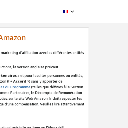
d'Amazon
marketing d’affiliation avec les différentes entités
uctions, la version anglaise prévaut.
tenaires
» et pour lesdites personnes ou entités,
zon (l’«
Accord
») sans y apporter de
ques du Programme
(telles que définies à la Section
ogramme Partenaires, le Décompte de Rémunération
iez sur le site Web Amazon.fr doit respecter les
ge d'une compensation. Veuillez lire attentivement
on logicielle en ligne ou l'Alexa skill