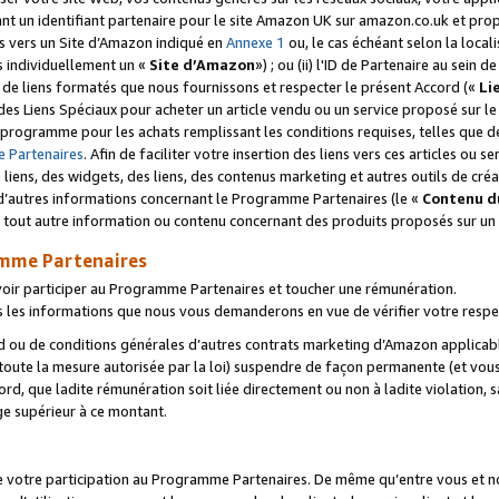
ant un identifiant partenaire pour le site Amazon UK sur amazon.co.uk et pro
ens vers un Site d’Amazon indiqué en
Annexe 1
ou, le cas échéant selon la local
s individuellement un «
Site d’Amazon
») ; ou (ii) l'ID de Partenaire au sein de
 de liens formatés que nous fournissons et respecter le présent Accord («
Li
 des Liens Spéciaux pour acheter un article vendu ou un service proposé sur l
rogramme pour les achats remplissant les conditions requises, telles que dét
 Partenaires
. Afin de faciliter votre insertion des liens vers ces articles ou
liens, des widgets, des liens, des contenus marketing et autres outils de cré
ue d’autres informations concernant le Programme Partenaires (le «
Contenu d
 tout autre information ou contenu concernant des produits proposés sur un s
amme Partenaires
oir participer au Programme Partenaires et toucher une rémunération.
les informations que nous vous demanderons en vue de vérifier votre respe
d ou de conditions générales d’autres contrats marketing d’Amazon applicable
 toute la mesure autorisée par la loi) suspendre de façon permanente (et vou
d, que ladite rémunération soit liée directement ou non à ladite violation, s
e supérieur à ce montant.
de votre participation au Programme Partenaires. De même qu’entre vous et nou