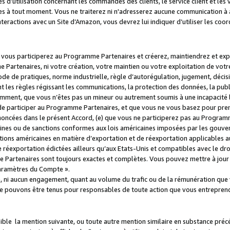
s d’utilisation concernant les commandes des clients, le service client et les
es à tout moment. Vous ne traiterez ni n'adresserez aucune communication à au
teractions avec un Site d’Amazon, vous devrez lui indiquer d’utiliser les coo
e vous participerez au Programme Partenaires et créerez, maintiendrez et ex
 Partenaires, ni votre création, votre maintien ou votre exploitation de votre
 code de pratiques, norme industrielle, règle d’autorégulation, jugement, déc
s règles régissant les communications, la protection des données, la public
amment, que vous n’êtes pas un mineur ou autrement soumis à une incapacité l
de participer au Programme Partenaires, et que vous ne vous basez pour pren
oncées dans le présent Accord, (e) que vous ne participerez pas au Programme
icaines ou de sanctions conformes aux lois américaines imposées par les gouv
ctions américaines en matière d’exportation et de réexportation applicables aux
e réexportation édictées ailleurs qu’aux Etats-Unis et compatibles avec le dr
artenaires sont toujours exactes et complètes. Vous pouvez mettre à jour 
 Paramètres du Compte ».
, ni aucun engagement, quant au volume du trafic ou de la rémunération qu
e pouvons être tenus pour responsables de toute action que vous entreprend
sible la mention suivante, ou toute autre mention similaire en substance pré