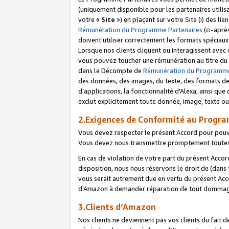
(uniquement disponible pour les partenaires utilis
votre «
Site
») en plaçant sur votre Site (i) des li
Rémunération du Programme Partenaires
(ci-aprè
doivent utiliser correctement les formats spéciaux
Lorsque nos clients cliquent ou interagissent avec
vous pouvez toucher une rémunération au titre du p
dans le Décompte de
Rémunération du Programme
des données, des images, du texte, des formats de 
d’applications, la fonctionnalité d'Alexa, ainsi q
exclut explicitement toute donnée, image, texte ou
2.Exigences de Conformité au Progr
Vous devez respecter le présent Accord pour pouv
Vous devez nous transmettre promptement toutes 
En cas de violation de votre part du présent Accor
disposition, nous nous réservons le droit de (dans
vous serait autrement due en vertu du présent Accor
d’Amazon à demander réparation de tout dommag
3.Clients d’Amazon
Nos clients ne deviennent pas vos clients du fait 