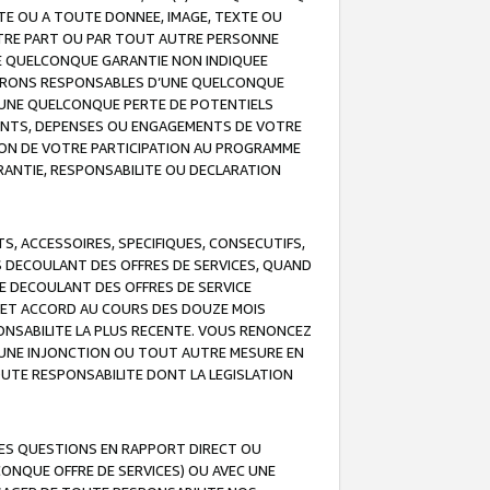
TE OU A TOUTE DONNEE, IMAGE, TEXTE OU
OTRE PART OU PAR TOUT AUTRE PERSONNE
NE QUELCONQUE GARANTIE NON INDIQUEE
 SERONS RESPONSABLES D’UNE QUELCONQUE
UNE QUELCONQUE PERTE DE POTENTIELS
EMENTS, DEPENSES OU ENGAGEMENTS DE VOTRE
ION DE VOTRE PARTICIPATION AU PROGRAMME
ARANTIE, RESPONSABILITE OU DECLARATION
, ACCESSOIRES, SPECIFIQUES, CONSECUTIFS,
S DECOULANT DES OFFRES DE SERVICES, QUAND
LE DECOULANT DES OFFRES DE SERVICE
 CET ACCORD AU COURS DES DOUZE MOIS
ONSABILITE LA PLUS RECENTE. VOUS RENONCEZ
, UNE INJONCTION OU TOUT AUTRE MESURE EN
OUTE RESPONSABILITE DONT LA LEGISLATION
LES QUESTIONS EN RAPPORT DIRECT OU
LCONQUE OFFRE DE SERVICES) OU AVEC UNE