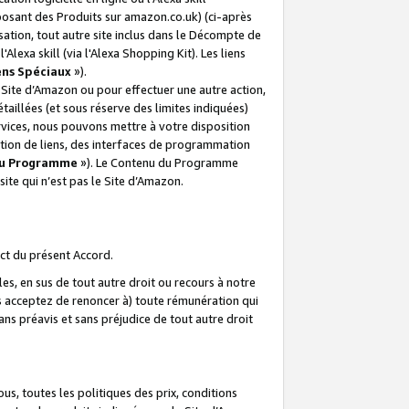
posant des Produits sur amazon.co.uk) (ci-après
isation, tout autre site inclus dans le Décompte de
 l'Alexa skill (via l'Alexa Shopping Kit). Les liens
ens Spéciaux
»).
e Site d’Amazon ou pour effectuer une autre action,
aillées (et sous réserve des limites indiquées)
 services, nous pouvons mettre à votre disposition
ation de liens, des interfaces de programmation
u Programme
»). Le Contenu du Programme
ite qui n’est pas le Site d’Amazon.
ct du présent Accord.
s, en sus de tout autre droit ou recours à notre
s acceptez de renoncer à) toute rémunération qui
ans préavis et sans préjudice de tout autre droit
s, toutes les politiques des prix, conditions