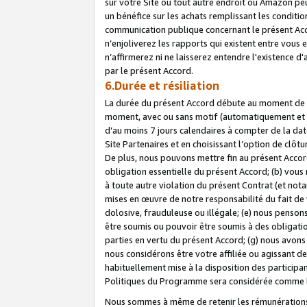
sur votre Site ou tout autre endroit où Amazon peut
un bénéfice sur les achats remplissant les conditio
communication publique concernant le présent Acco
n’enjoliverez les rapports qui existent entre vou
n’affirmerez ni ne laisserez entendre l'existence 
par le présent Accord.
6.Durée et résiliation
La durée du présent Accord débute au moment de vo
moment, avec ou sans motif (automatiquement et sans
d’au moins 7 jours calendaires à compter de la dat
Site Partenaires et en choisissant l’option de clô
De plus, nous pouvons mettre fin au présent Accord
obligation essentielle du présent Accord; (b) vous
à toute autre violation du présent Contrat (et no
mises en œuvre de notre responsabilité du fait de 
dolosive, frauduleuse ou illégale; (e) nous penso
être soumis ou pouvoir être soumis à des obligati
parties en vertu du présent Accord; (g) nous avon
nous considérons être votre affiliée ou agissant 
habituellement mise à la disposition des participants
Politiques du Programme sera considérée comme la 
Nous sommes à même de retenir les rémunérations 