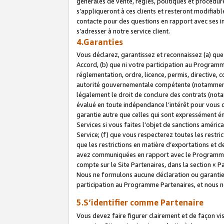
générales de vente, règles, politiques et procédure
s’appliqueront à ces clients et resteront modifiabl
contacte pour des questions en rapport avec ses in
s’adresser à notre service client.
4.Garanties
Vous déclarez, garantissez et reconnaissez (a) qu
Accord, (b) que ni votre participation au Programme
réglementation, ordre, licence, permis, directive,
autorité gouvernementale compétente (notamment le
légalement le droit de conclure des contrats (not
évalué en toute indépendance l’intérêt pour vous 
garantie autre que celles qui sont expressément én
Services si vous faites l’objet de sanctions amér
Service; (f) que vous respecterez toutes les restri
que les restrictions en matière d’exportations et d
avez communiquées en rapport avec le Programme P
compte sur le Site Partenaires, dans la section «
Nous ne formulons aucune déclaration ou garantie
participation au Programme Partenaires, et nous n
5.S’identifier comme Partenaire
Vous devez faire figurer clairement et de façon vi