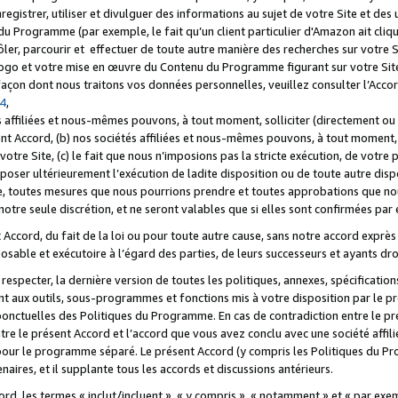
registrer, utiliser et divulguer des informations au sujet de votre Site et des
u Programme (par exemple, le fait qu’un client particulier d'Amazon ait cliqu
ôler, parcourir et effectuer de toute autre manière des recherches sur votre Si
tre logo et votre mise en œuvre du Contenu du Programme figurant sur votre Si
 façon dont nous traitons vos données personnelles, veuillez consulter l’Acc
 4
,
 affiliées et nous-mêmes pouvons, à tout moment, solliciter (directement ou 
nt Accord, (b) nos sociétés affiliées et nous-mêmes pouvons, à tout moment, 
votre Site, (c) le fait que nous n’imposions pas la stricte exécution, de votre
poser ultérieurement l’exécution de ladite disposition ou de toute autre disp
ce, toutes mesures que nous pourrions prendre et toutes approbations que n
otre seule discrétion, et ne seront valables que si elles sont confirmées par 
Accord, du fait de la loi ou pour toute autre cause, sans notre accord exprès 
posable et exécutoire à l’égard des parties, de leurs successeurs et ayants dro
especter, la dernière version de toutes les politiques, annexes, spécification
ant aux outils, sous-programmes et fonctions mis à votre disposition par le 
 ponctuelles des Politiques du Programme. En cas de contradiction entre le p
ntre le présent Accord et l’accord que vous avez conclu avec une société aff
 pour le programme séparé. Le présent Accord (y compris les Politiques du Pr
ires, et il supplante tous les accords et discussions antérieurs.
cord, les termes « inclut/incluent », « y compris », « notamment » et « par e