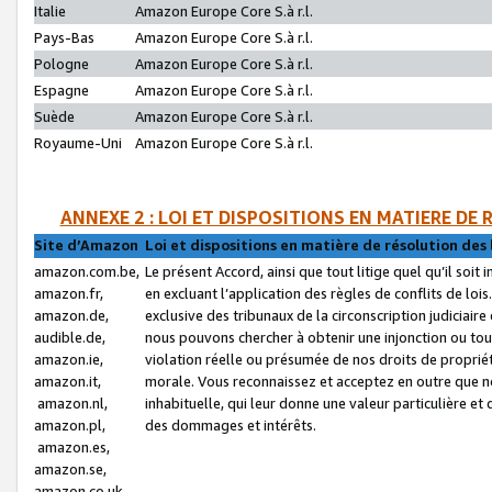
Italie
Amazon Europe Core S.à r.l.
Pays-Bas
Amazon Europe Core S.à r.l.
Pologne
Amazon Europe Core S.à r.l.
Espagne
Amazon Europe Core S.à r.l.
Suède
Amazon Europe Core S.à r.l.
Royaume-Uni
Amazon Europe Core S.à r.l.
ANNEXE 2 : LOI ET DISPOSITIONS EN MATIERE DE
Site d’Amazon
Loi et dispositions en matière de résolution des 
amazon.com.be,
Le présent Accord, ainsi que tout litige quel qu’il soi
amazon.fr,
en excluant l’application des règles de conflits de l
amazon.de,
exclusive des tribunaux de la circonscription judiciai
audible.de,
nous pouvons chercher à obtenir une injonction ou tou
amazon.ie,
violation réelle ou présumée de nos droits de proprié
amazon.it,
morale. Vous reconnaissez et acceptez en outre que n
amazon.nl,
inhabituelle, qui leur donne une valeur particulière 
amazon.pl,
des dommages et intérêts.
amazon.es,
amazon.se,
amazon.co.uk,