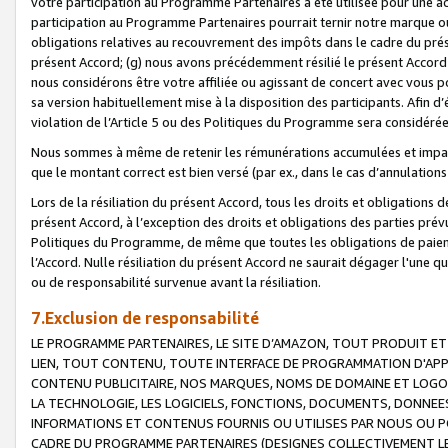
votre participation au Programme Partenaires a été utilisée pour une ac
participation au Programme Partenaires pourrait ternir notre marque ou
obligations relatives au recouvrement des impôts dans le cadre du prése
présent Accord; (g) nous avons précédemment résilié le présent Accord
nous considérons être votre affiliée ou agissant de concert avec vous 
sa version habituellement mise à la disposition des participants. Afin d’é
violation de l’Article 5 ou des Politiques du Programme sera considéré
Nous sommes à même de retenir les rémunérations accumulées et impayée
que le montant correct est bien versé (par ex., dans le cas d’annulations
Lors de la résiliation du présent Accord, tous les droits et obligations 
présent Accord, à l’exception des droits et obligations des parties prévus
Politiques du Programme, de même que toutes les obligations de paiement
l’Accord. Nulle résiliation du présent Accord ne saurait dégager l'une 
ou de responsabilité survenue avant la résiliation.
7.Exclusion de responsabilité
LE PROGRAMME PARTENAIRES, LE SITE D’AMAZON, TOUT PRODUIT ET 
LIEN, TOUT CONTENU, TOUTE INTERFACE DE PROGRAMMATION D'APP
CONTENU PUBLICITAIRE, NOS MARQUES, NOMS DE DOMAINE ET LOGOS
LA TECHNOLOGIE, LES LOGICIELS, FONCTIONS, DOCUMENTS, DONNEES
INFORMATIONS ET CONTENUS FOURNIS OU UTILISES PAR NOUS OU P
CADRE DU PROGRAMME PARTENAIRES (DESIGNES COLLECTIVEMENT LE