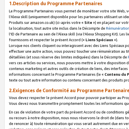
1.Description du Programme Partenaires
Le Programme Partenaires vous permet de monétiser votre site Web, vos 
l'Alexa skill (uniquement disponible pour les partenaires utilisant un 
Produits sur amazon.co.uk) (ci-après votre «
Site
») en plaçant sur votr
la localisation, tout autre site inclus dans le Décompte de
Rémunération
l'ID de Partenaire au sein de l'Alexa skill (via l'Alexa Shopping Kit). Le
fournissons et respecter le présent Accord («
Liens Spéciaux
»).
Lorsque nos clients cliquent ou interagissent avec des Liens Spéciaux p
effectuer une autre action, vous pouvez toucher une rémunération au ti
détaillées (et sous réserve des limites indiquées) dans le Décompte de
vers ces articles ou services, nous pouvons mettre à votre disposition d
contenus marketing et autres outils de création de liens, des interfaces
informations concernant le Programme Partenaires (le «
Contenu du 
texte ou tout autre information ou contenu concernant des produits prop
2.Exigences de Conformité au Programme Partenair
Vous devez respecter le présent Accord pour pouvoir participer au Pr
Vous devez nous transmettre promptement toutes les informations que
En cas de violation de votre part du présent Accord ou de conditions g
ou recours à notre disposition, nous nous réservons le droit de (dans 
de renoncer à) toute rémunération qui vous serait autrement due en ver