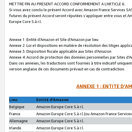
METTRE FIN AU PRESENT ACCORD CONFORMEMENT A L’ARTICLE 6.
Si vous avez conclu le présent Accord avec Amazon France Services SAS 
futures du présent Accord seront réputées s’appliquer entre vous et 
Europe Core S.à r.l.
Annexe 1 :Entité d’Amazon et Site d’Amazon par lieu
Annexe 2 :Loi et dispositions en matière de résolution des litiges appli
Annexe 3 :Disposition fiscale applicable aux Sites d’Amazon
Annexe 4 :Accord de protection des données personnelles par Sites d
Dans ces annexes, les traductions sont fournies à titre indicatif uniquem
version anglaise de ces documents prévaut en cas de contradiction.
ANNEXE 1 : ENTITE D’A
Lieu
Entité d’Amazon
Belgique
Amazon Europe Core S.à r.l.
France
Amazon Europe Core S.à r.l.(ou Amazon France Services 
Allemagne
Amazon Europe Core S.à r.l.
Irlande
Amazon Europe Core S.à r.l.