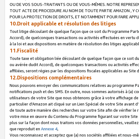
OU DE VOS SOUS-TRAITANTS OU DE VOUS-MÊMES. NOTRE REPRES
TOUT ACTE DE PROCEDURE AU NOM DE TOUTE PARTIE AMAZON , Y CO
POUR LA PROTECTION DE DROITS, ET NOTAMMENT POUR FAIRE APPL
10.Droit applicable et résolution des litiges
Tout litige découlant de quelque façon que ce soit du Programme Parte
Accord), de quelconques transactions ou activités effectuées en vertu d
à la loi et aux dispositions en matière de résolution des litiges applic
11.Fiscalité
Toute taxe et obligation liée découlant de quelque façon que ce soit 
ou avérée dudit Accord), de quelconques transactions ou activités effe
affiliées, seront régies par les dispositions fiscales applicables au Si
12.Dispositions complémentaires
Nous pouvons envoyer des communications relatives au programme Parten
notifications push et des SMS. En outre, nous sommes autorisés à (a) cont
utilisateurs de votre Site que nous obtenons grâce à votre affichage de
particulier d'Amazon ait cliqué sur un Lien Spécial de votre Site avant d
de toute autre manière des recherches sur votre Site afin de vérifier le re
votre mise en œuvre du Contenu du Programme figurant sur votre Site à
plus sur la façon dont nous traitons vos données personnelles, veuille
que reproduit en
Annexe 4
,
Vous reconnaissez et acceptez que (a) nos sociétés affiliées et nous-m