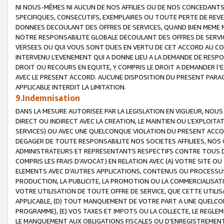
NI NOUS-MÊMES NI AUCUN DE NOS AFFILIES OU DE NOS CONCEDANT
SPECIFIQUES, CONSECUTIFS, EXEMPLAIRES OU TOUTE PERTE DE REVE
DONNEES DECOULANT DES OFFRES DE SERVICES, QUAND BIEN MEME N
NOTRE RESPONSABILITE GLOBALE DECOULANT DES OFFRES DE SERVI
VERSEES OU QUI VOUS SONT DUES EN VERTU DE CET ACCORD AU CO
INTERVENU L’EVENEMENT QUI A DONNE LIEU A LA DEMANDE DE RESP
DROIT OU RECOURS EN EQUITE, Y COMPRIS LE DROIT A DEMANDER l'
AVEC LE PRESENT ACCORD. AUCUNE DISPOSITION DU PRESENT PARAG
APPLICABLE INTERDIT LA LIMITATION.
9.Indemnisation
DANS LA MESURE AUTORISEE PAR LA LEGISLATION EN VIGUEUR, NO
DIRECT OU INDIRECT AVEC LA CREATION, LE MAINTIEN OU L’EXPLOIT
SERVICES) OU AVEC UNE QUELCONQUE VIOLATION DU PRESENT ACCO
DEGAGER DE TOUTE RESPONSABILITE NOS SOCIETES AFFILIEES, NOS 
ADMINISTRATEURS ET REPRESENTANTS RESPECTIFS CONTRE TOUS D
COMPRIS LES FRAIS D’AVOCAT) EN RELATION AVEC (A) VOTRE SITE O
ELEMENTS AVEC D’AUTRES APPLICATIONS, CONTENUS OU PROCESSUS, (
PRODUCTION, LA PUBLICITE, LA PROMOTION OU LA COMMERCIALISAT
VOTRE UTILISATION DE TOUTE OFFRE DE SERVICE, QUE CETTE UTILI
APPLICABLE, (D) TOUT MANQUEMENT DE VOTRE PART A UNE QUELCO
PROGRAMME), (E) VOS TAXES ET IMPOTS OU LA COLLECTE, LE REGLE
LE MANQUEMENT AUX OBLIGATIONS FISCALES OU D’ENREGISTREMENT 