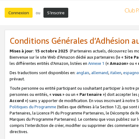
Connexion
S’inscrire
ou
Conditions Générales d’Adhésion 
Mises à jour
:
15 octobre 2025
(Partenaires actuels, découvrez les m
Bienvenue sur le site Web d’Amazon dédié aux partenaires (le «
Site P
les différentes entités d’Amazon, listées en
Annexe 1
(«
Amazon
» ou «
Des traductions sont disponibles en:
anglais
,
allemand
,
italien
,
espagno
prévaut.
Toute personne ou entité participant ou souhaitant participer à notre 
personnes ou entités, «
vous
» ou un «
Partenaire
») doit accepter le
Accord
») sans y apporter de modification. En vous inscrivant à notre Si
Politiques du Programme
(telles que définies à la Section 12), qui so
Partenaires, la Licence PI du Programme Partenaires, le Décompte de 
Marques du Programme Partenaires). Le contenu que vous publiez sur l
compris l'interdiction de créer, modifier ou supprimer des commentaires
directives.