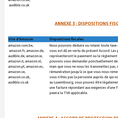
audible.co.uk
ANNEXE 3 : DISPOSITIONS FI
Site d’Amazon
Dispositions fiscales
amazon.com.be,
Nous pouvons déduire ou retenir toute taxe 
amazon.fr, amazon.de,
vous est dû en vertu du présent Accord. Les 
audible.de, amazon.ie,
représenteront le paiement ou le règlement 
amazon.it, amazon.nl,
pouvons vous demander ponctuellement des r
amazon.pl, amazon.es,
mais que vous ne nous les transmettez pas, n
amazon.se,
rémunération jusqu’à ce que vous nous reme
amazon.co.uk,
vous n’êtes pas la personne auprès de qui no
audible.co.uk
au Luxembourg, vous pouvez être légalement 
une facture répondant aux exigences d’une 
paiera la TVA applicable.