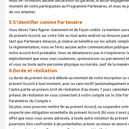
Nous ne formulons aucune déclaration ou garantie, ni aucun engagemen
moment de votre participation au Programme Partenaires, et nous ne p
de vos attentes.
5.S’identifier comme Partenaire
Vous devez faire figurer clairement et de façon visible la mention sui
du présent Accord, sur votre Site ou tout autre endroit où Amazon peut vo
tant que Partenaire Amazon, je réalise un bénéfice sur les achats remplis
la réglementation, vous ne ferez aucune autre communication publique
notre accord écrit préalable. Vous ne dénaturerez pas ni n’enjoliverez 
implicitement que nous vous soutenons, sponsorisons ou parrainons) et v
et vous ou toute autre personne physique ou morale, sauf de la manièr
6.Durée et résiliation
La durée du présent Accord débute au moment de votre inscription ou de
présent Accord à tout moment, avec ou sans motif (automatiquement et sa
l’autre partie un préavis écrit de résiliation d’au moins 7 jours calenda
préavis de résiliation en vous connectant à votre compte sur le Site Par
Paramètres du Compte ».
De plus, nous pouvons mettre fin au présent Accord, ou suspendre votre 
respecté une obligation essentielle du présent Accord; (b) vous n’avez p
effet que nous vous avons adressée, à toute autre violation du présen
pourrions être confrontés à de potentielles actions ou mises en œuvre 