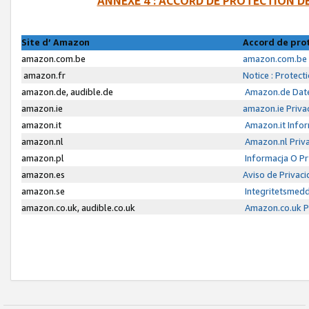
ANNEXE 4 : ACCORD DE PROTECTION 
Site d’ Amazon
Accord de pro
amazon.com.be
amazon.com.be 
amazon.fr
Notice : Protect
amazon.de, audible.de
Amazon.de Date
amazon.ie
amazon.ie Priva
amazon.it
Amazon.it Infor
amazon.nl
Amazon.nl Priva
amazon.pl
Informacja O P
amazon.es
Aviso de Privac
amazon.se
Integritetsmed
amazon.co.uk, audible.co.uk
Amazon.co.uk Pr