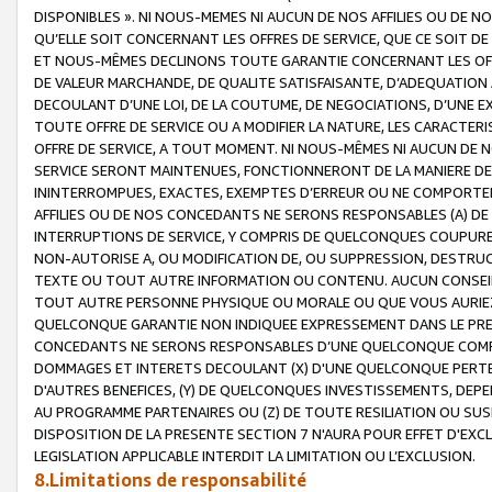
DISPONIBLES ». NI NOUS-MEMES NI AUCUN DE NOS AFFILIES OU D
QU’ELLE SOIT CONCERNANT LES OFFRES DE SERVICE, QUE CE SOIT DE
ET NOUS-MÊMES DECLINONS TOUTE GARANTIE CONCERNANT LES OFFRE
DE VALEUR MARCHANDE, DE QUALITE SATISFAISANTE, D’ADEQUATION
DECOULANT D’UNE LOI, DE LA COUTUME, DE NEGOCIATIONS, D’UNE
TOUTE OFFRE DE SERVICE OU A MODIFIER LA NATURE, LES CARACTERI
OFFRE DE SERVICE, A TOUT MOMENT. NI NOUS-MÊMES NI AUCUN DE 
SERVICE SERONT MAINTENUES, FONCTIONNERONT DE LA MANIERE DECR
ININTERROMPUES, EXACTES, EXEMPTES D’ERREUR OU NE COMPORT
AFFILIES OU DE NOS CONCEDANTS NE SERONS RESPONSABLES (A) DE
INTERRUPTIONS DE SERVICE, Y COMPRIS DE QUELCONQUES COUPURE
NON-AUTORISE A, OU MODIFICATION DE, OU SUPPRESSION, DESTRUC
TEXTE OU TOUT AUTRE INFORMATION OU CONTENU. AUCUN CONSEIL 
TOUT AUTRE PERSONNE PHYSIQUE OU MORALE OU QUE VOUS AURIEZ 
QUELCONQUE GARANTIE NON INDIQUEE EXPRESSEMENT DANS LE PRES
CONCEDANTS NE SERONS RESPONSABLES D’UNE QUELCONQUE COM
DOMMAGES ET INTERETS DECOULANT (X) D'UNE QUELCONQUE PERTE D
D'AUTRES BENEFICES, (Y) DE QUELCONQUES INVESTISSEMENTS, DEP
AU PROGRAMME PARTENAIRES OU (Z) DE TOUTE RESILIATION OU SU
DISPOSITION DE LA PRESENTE SECTION 7 N'AURA POUR EFFET D'EXC
LEGISLATION APPLICABLE INTERDIT LA LIMITATION OU L’EXCLUSION.
8.Limitations de responsabilité