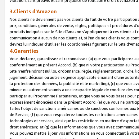
violation, sans préavis et sans préjudice de tout autre droit d’Amazo
3.Clients d’Amazon
Nos clients ne deviennent pas vos clients du fait de votre participati
prix, conditions générales de vente, règles, politiques et procédures d’u
produits indiquées sur le Site d’Amazon s’appliqueront à ces clients et
communication à aucun de nos clients et, si l’un de nos clients vous co
devrez lui indiquer d’utiliser les coordonnées figurant sur le Site d’Ama
4.Garanties
Vous déclarez, garantissez et reconnaissez (a) que vous participerez a
conformément au présent Accord, (b) que ni votre participation au Prog
Site n’enfreindront nul loi, ordonnance, règle, réglementation, ordre, li
jugement, décision ou autre exigence applicable émanant d’une autori
la protection des données, la publicité et le marketing), (c) que vous 
mineur ou autrement soumis à une incapacité légale de conclure des con
participer au Programme Partenaires, et que vous ne vous basez pour pr
expressément énoncées dans le présent Accord, (e) que vous ne particip
faites l’objet de sanctions américaines ou de sanctions conformes aux 
de Service; (f) que vous respecterez toutes les restrictions américaines
technologies et services, ainsi que les restrictions en matière d’exporta
droit américain; et (g) que les informations que vous avez communiqué
Vous pouvez mettre à jour vos informations en vous connectant à votre