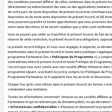
des conditions pouvant différer de celles contenues dans le présent Ac
(directement ou indirectement) des sites ou des applications similaires o
de votre part, de toute disposition du présent Accord ne constituera pa
disposition ou de toute autre disposition du présent Accord, et (d) tou
nous pourrions prendre et toutes approbations que nous pourrions donn
notre seule discrétion, et ne seront valables que si elles sont confirmée
Vous ne pouvez pas céder ou transférer le présent Accord, du fait de la 
réserve de cette restriction, le présent Accord sera obligatoire, opposab
Le présent Accord intègre, et vous vous engagez à respecter, la dernière 
mentionnées dans le présent Accord et toute autre politique s’appliqua
programme Partenaires (les «
Politiques du Programme
»), y compri
contradiction entre le présent Accord et toute Politique du Programme, 
l’accord que vous avez conclu avec une société affiliée d’Amazon dans 
programme séparé. Le présent Accord (y compris les Politiques du Progr
Programme Partenaires, et il supplante tous les accords et discussions 
Chaque fois qu’ils sont utilisés dans le présent Accord, les termes « in
s'entendent sans limitation.
Toutes les informations concernant Amazon ou ses sociétés affiliées 
Partenaires et qui ne relèvent pas du domaine public, ou qui devraient
«
Informations confidentielles
» d’Amazon et demeurent la propriété 
mesure où leur utilisation est raisonnablement nécessaire pour l'appli