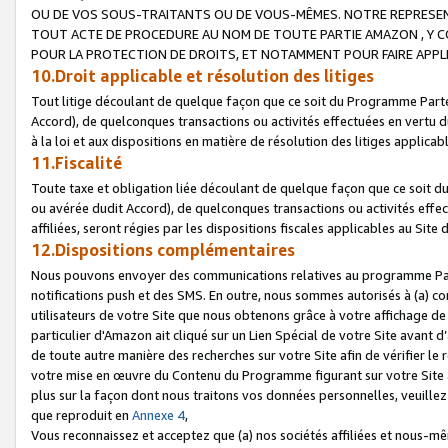
OU DE VOS SOUS-TRAITANTS OU DE VOUS-MÊMES. NOTRE REPRES
TOUT ACTE DE PROCEDURE AU NOM DE TOUTE PARTIE AMAZON , Y CO
POUR LA PROTECTION DE DROITS, ET NOTAMMENT POUR FAIRE APPL
10.Droit applicable et résolution des litiges
Tout litige découlant de quelque façon que ce soit du Programme Parte
Accord), de quelconques transactions ou activités effectuées en vertu d
à la loi et aux dispositions en matière de résolution des litiges applic
11.Fiscalité
Toute taxe et obligation liée découlant de quelque façon que ce soit 
ou avérée dudit Accord), de quelconques transactions ou activités effe
affiliées, seront régies par les dispositions fiscales applicables au Si
12.Dispositions complémentaires
Nous pouvons envoyer des communications relatives au programme Parten
notifications push et des SMS. En outre, nous sommes autorisés à (a) cont
utilisateurs de votre Site que nous obtenons grâce à votre affichage de
particulier d'Amazon ait cliqué sur un Lien Spécial de votre Site avant d
de toute autre manière des recherches sur votre Site afin de vérifier le re
votre mise en œuvre du Contenu du Programme figurant sur votre Site à
plus sur la façon dont nous traitons vos données personnelles, veuille
que reproduit en
Annexe 4
,
Vous reconnaissez et acceptez que (a) nos sociétés affiliées et nous-m