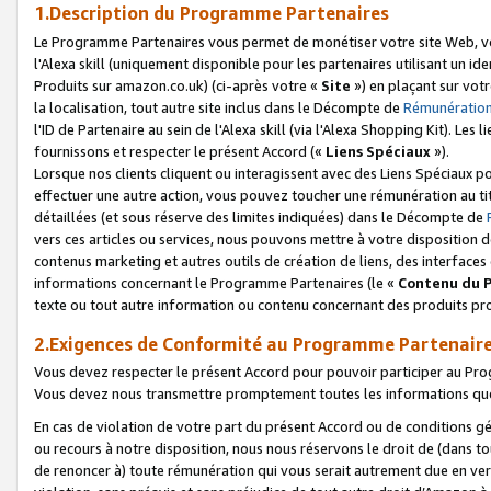
1.Description du Programme Partenaires
Le Programme Partenaires vous permet de monétiser votre site Web, vos 
l'Alexa skill (uniquement disponible pour les partenaires utilisant un 
Produits sur amazon.co.uk) (ci-après votre «
Site
») en plaçant sur votr
la localisation, tout autre site inclus dans le Décompte de
Rémunération
l'ID de Partenaire au sein de l'Alexa skill (via l'Alexa Shopping Kit). Le
fournissons et respecter le présent Accord («
Liens Spéciaux
»).
Lorsque nos clients cliquent ou interagissent avec des Liens Spéciaux p
effectuer une autre action, vous pouvez toucher une rémunération au ti
détaillées (et sous réserve des limites indiquées) dans le Décompte de
vers ces articles ou services, nous pouvons mettre à votre disposition d
contenus marketing et autres outils de création de liens, des interfaces
informations concernant le Programme Partenaires (le «
Contenu du 
texte ou tout autre information ou contenu concernant des produits prop
2.Exigences de Conformité au Programme Partenair
Vous devez respecter le présent Accord pour pouvoir participer au Pr
Vous devez nous transmettre promptement toutes les informations que
En cas de violation de votre part du présent Accord ou de conditions g
ou recours à notre disposition, nous nous réservons le droit de (dans 
de renoncer à) toute rémunération qui vous serait autrement due en ver