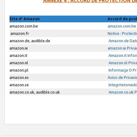
ANNEXE 4 : ACCORD DE PROTECTION 
Site d’ Amazon
Accord de pro
amazon.com.be
amazon.com.be 
amazon.fr
Notice : Protect
amazon.de, audible.de
Amazon.de Date
amazon.ie
amazon.ie Priva
amazon.it
Amazon.it Infor
amazon.nl
Amazon.nl Priva
amazon.pl
Informacja O P
amazon.es
Aviso de Privac
amazon.se
Integritetsmed
amazon.co.uk, audible.co.uk
Amazon.co.uk Pr