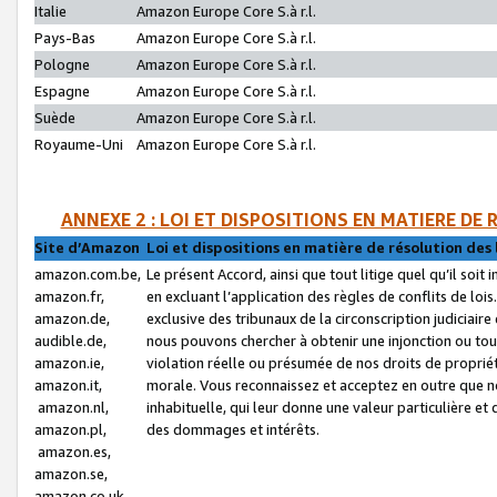
Italie
Amazon Europe Core S.à r.l.
Pays-Bas
Amazon Europe Core S.à r.l.
Pologne
Amazon Europe Core S.à r.l.
Espagne
Amazon Europe Core S.à r.l.
Suède
Amazon Europe Core S.à r.l.
Royaume-Uni
Amazon Europe Core S.à r.l.
ANNEXE 2 : LOI ET DISPOSITIONS EN MATIERE DE
Site d’Amazon
Loi et dispositions en matière de résolution des 
amazon.com.be,
Le présent Accord, ainsi que tout litige quel qu’il soi
amazon.fr,
en excluant l’application des règles de conflits de l
amazon.de,
exclusive des tribunaux de la circonscription judiciai
audible.de,
nous pouvons chercher à obtenir une injonction ou tou
amazon.ie,
violation réelle ou présumée de nos droits de proprié
amazon.it,
morale. Vous reconnaissez et acceptez en outre que n
amazon.nl,
inhabituelle, qui leur donne une valeur particulière 
amazon.pl,
des dommages et intérêts.
amazon.es,
amazon.se,
amazon.co.uk,