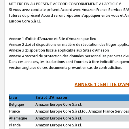
METTRE FIN AU PRESENT ACCORD CONFORMEMENT A L’ARTICLE 6.
Si vous avez conclu le présent Accord avec Amazon France Services SAS 
futures du présent Accord seront réputées s’appliquer entre vous et 
Europe Core S.à r.l.
Annexe 1 :Entité d’Amazon et Site d’Amazon par lieu
Annexe 2 :Loi et dispositions en matière de résolution des litiges appli
Annexe 3 :Disposition fiscale applicable aux Sites d’Amazon
Annexe 4 :Accord de protection des données personnelles par Sites d
Dans ces annexes, les traductions sont fournies à titre indicatif uniquem
version anglaise de ces documents prévaut en cas de contradiction.
ANNEXE 1 : ENTITE D’A
Lieu
Entité d’Amazon
Belgique
Amazon Europe Core S.à r.l.
France
Amazon Europe Core S.à r.l.(ou Amazon France Services 
Allemagne
Amazon Europe Core S.à r.l.
Irlande
Amazon Europe Core S.à r.l.