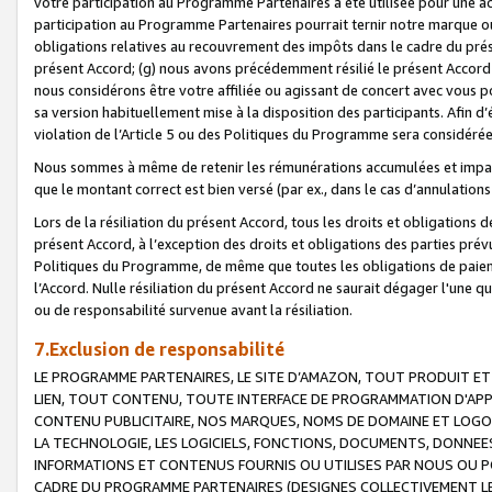
votre participation au Programme Partenaires a été utilisée pour une ac
participation au Programme Partenaires pourrait ternir notre marque ou
obligations relatives au recouvrement des impôts dans le cadre du prése
présent Accord; (g) nous avons précédemment résilié le présent Accord
nous considérons être votre affiliée ou agissant de concert avec vous 
sa version habituellement mise à la disposition des participants. Afin d’é
violation de l’Article 5 ou des Politiques du Programme sera considéré
Nous sommes à même de retenir les rémunérations accumulées et impayée
que le montant correct est bien versé (par ex., dans le cas d’annulations
Lors de la résiliation du présent Accord, tous les droits et obligations 
présent Accord, à l’exception des droits et obligations des parties prévus
Politiques du Programme, de même que toutes les obligations de paiement
l’Accord. Nulle résiliation du présent Accord ne saurait dégager l'une 
ou de responsabilité survenue avant la résiliation.
7.Exclusion de responsabilité
LE PROGRAMME PARTENAIRES, LE SITE D’AMAZON, TOUT PRODUIT ET 
LIEN, TOUT CONTENU, TOUTE INTERFACE DE PROGRAMMATION D'APP
CONTENU PUBLICITAIRE, NOS MARQUES, NOMS DE DOMAINE ET LOGOS
LA TECHNOLOGIE, LES LOGICIELS, FONCTIONS, DOCUMENTS, DONNEES
INFORMATIONS ET CONTENUS FOURNIS OU UTILISES PAR NOUS OU P
CADRE DU PROGRAMME PARTENAIRES (DESIGNES COLLECTIVEMENT LE