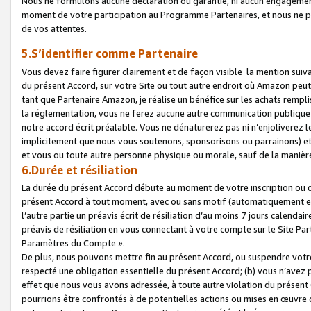
Nous ne formulons aucune déclaration ou garantie, ni aucun engagemen
moment de votre participation au Programme Partenaires, et nous ne p
de vos attentes.
5.S’identifier comme Partenaire
Vous devez faire figurer clairement et de façon visible la mention sui
du présent Accord, sur votre Site ou tout autre endroit où Amazon peut vo
tant que Partenaire Amazon, je réalise un bénéfice sur les achats remplis
la réglementation, vous ne ferez aucune autre communication publique
notre accord écrit préalable. Vous ne dénaturerez pas ni n’enjoliverez 
implicitement que nous vous soutenons, sponsorisons ou parrainons) et v
et vous ou toute autre personne physique ou morale, sauf de la manièr
6.Durée et résiliation
La durée du présent Accord débute au moment de votre inscription ou de
présent Accord à tout moment, avec ou sans motif (automatiquement et sa
l’autre partie un préavis écrit de résiliation d’au moins 7 jours calenda
préavis de résiliation en vous connectant à votre compte sur le Site Par
Paramètres du Compte ».
De plus, nous pouvons mettre fin au présent Accord, ou suspendre votre 
respecté une obligation essentielle du présent Accord; (b) vous n’avez p
effet que nous vous avons adressée, à toute autre violation du présen
pourrions être confrontés à de potentielles actions ou mises en œuvre 