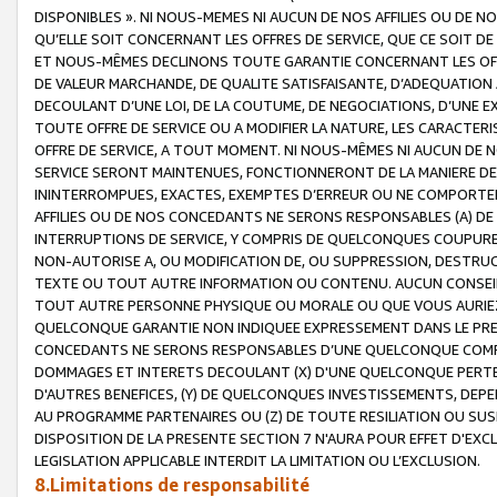
DISPONIBLES ». NI NOUS-MEMES NI AUCUN DE NOS AFFILIES OU D
QU’ELLE SOIT CONCERNANT LES OFFRES DE SERVICE, QUE CE SOIT DE
ET NOUS-MÊMES DECLINONS TOUTE GARANTIE CONCERNANT LES OFFRE
DE VALEUR MARCHANDE, DE QUALITE SATISFAISANTE, D’ADEQUATION
DECOULANT D’UNE LOI, DE LA COUTUME, DE NEGOCIATIONS, D’UNE
TOUTE OFFRE DE SERVICE OU A MODIFIER LA NATURE, LES CARACTERI
OFFRE DE SERVICE, A TOUT MOMENT. NI NOUS-MÊMES NI AUCUN DE 
SERVICE SERONT MAINTENUES, FONCTIONNERONT DE LA MANIERE DECR
ININTERROMPUES, EXACTES, EXEMPTES D’ERREUR OU NE COMPORT
AFFILIES OU DE NOS CONCEDANTS NE SERONS RESPONSABLES (A) DE
INTERRUPTIONS DE SERVICE, Y COMPRIS DE QUELCONQUES COUPURE
NON-AUTORISE A, OU MODIFICATION DE, OU SUPPRESSION, DESTRUC
TEXTE OU TOUT AUTRE INFORMATION OU CONTENU. AUCUN CONSEIL 
TOUT AUTRE PERSONNE PHYSIQUE OU MORALE OU QUE VOUS AURIEZ 
QUELCONQUE GARANTIE NON INDIQUEE EXPRESSEMENT DANS LE PRES
CONCEDANTS NE SERONS RESPONSABLES D’UNE QUELCONQUE COM
DOMMAGES ET INTERETS DECOULANT (X) D'UNE QUELCONQUE PERTE D
D'AUTRES BENEFICES, (Y) DE QUELCONQUES INVESTISSEMENTS, DEP
AU PROGRAMME PARTENAIRES OU (Z) DE TOUTE RESILIATION OU SU
DISPOSITION DE LA PRESENTE SECTION 7 N'AURA POUR EFFET D'EXC
LEGISLATION APPLICABLE INTERDIT LA LIMITATION OU L’EXCLUSION.
8.Limitations de responsabilité