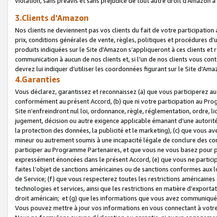
violation, sans préavis et sans préjudice de tout autre droit d’Amazo
3.Clients d’Amazon
Nos clients ne deviennent pas vos clients du fait de votre participati
prix, conditions générales de vente, règles, politiques et procédures d’u
produits indiquées sur le Site d’Amazon s’appliqueront à ces clients et
communication à aucun de nos clients et, si l’un de nos clients vous co
devrez lui indiquer d’utiliser les coordonnées figurant sur le Site d’Ama
4.Garanties
Vous déclarez, garantissez et reconnaissez (a) que vous participerez a
conformément au présent Accord, (b) que ni votre participation au Prog
Site n’enfreindront nul loi, ordonnance, règle, réglementation, ordre, li
jugement, décision ou autre exigence applicable émanant d’une autori
la protection des données, la publicité et le marketing), (c) que vous 
mineur ou autrement soumis à une incapacité légale de conclure des con
participer au Programme Partenaires, et que vous ne vous basez pour pr
expressément énoncées dans le présent Accord, (e) que vous ne particip
faites l’objet de sanctions américaines ou de sanctions conformes aux 
de Service; (f) que vous respecterez toutes les restrictions américaines
technologies et services, ainsi que les restrictions en matière d’exporta
droit américain; et (g) que les informations que vous avez communiqué
Vous pouvez mettre à jour vos informations en vous connectant à votre