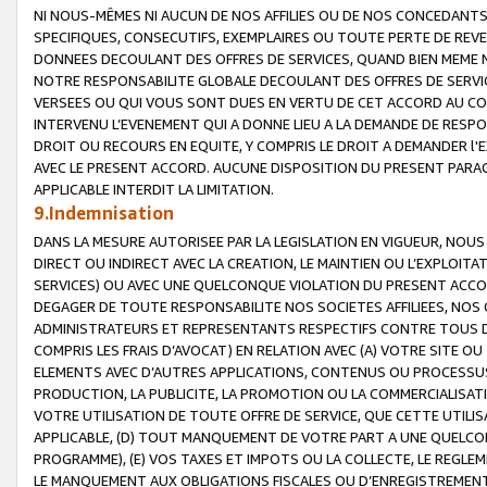
NI NOUS-MÊMES NI AUCUN DE NOS AFFILIES OU DE NOS CONCEDANT
SPECIFIQUES, CONSECUTIFS, EXEMPLAIRES OU TOUTE PERTE DE REVE
DONNEES DECOULANT DES OFFRES DE SERVICES, QUAND BIEN MEME N
NOTRE RESPONSABILITE GLOBALE DECOULANT DES OFFRES DE SERVI
VERSEES OU QUI VOUS SONT DUES EN VERTU DE CET ACCORD AU CO
INTERVENU L’EVENEMENT QUI A DONNE LIEU A LA DEMANDE DE RESP
DROIT OU RECOURS EN EQUITE, Y COMPRIS LE DROIT A DEMANDER l'
AVEC LE PRESENT ACCORD. AUCUNE DISPOSITION DU PRESENT PARAG
APPLICABLE INTERDIT LA LIMITATION.
9.Indemnisation
DANS LA MESURE AUTORISEE PAR LA LEGISLATION EN VIGUEUR, NO
DIRECT OU INDIRECT AVEC LA CREATION, LE MAINTIEN OU L’EXPLOIT
SERVICES) OU AVEC UNE QUELCONQUE VIOLATION DU PRESENT ACCO
DEGAGER DE TOUTE RESPONSABILITE NOS SOCIETES AFFILIEES, NOS 
ADMINISTRATEURS ET REPRESENTANTS RESPECTIFS CONTRE TOUS D
COMPRIS LES FRAIS D’AVOCAT) EN RELATION AVEC (A) VOTRE SITE O
ELEMENTS AVEC D’AUTRES APPLICATIONS, CONTENUS OU PROCESSUS, (
PRODUCTION, LA PUBLICITE, LA PROMOTION OU LA COMMERCIALISAT
VOTRE UTILISATION DE TOUTE OFFRE DE SERVICE, QUE CETTE UTILI
APPLICABLE, (D) TOUT MANQUEMENT DE VOTRE PART A UNE QUELCO
PROGRAMME), (E) VOS TAXES ET IMPOTS OU LA COLLECTE, LE REGLE
LE MANQUEMENT AUX OBLIGATIONS FISCALES OU D’ENREGISTREMENT 