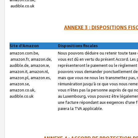
audible.co.uk
ANNEXE 3 : DISPOSITIONS FI
Site d’Amazon
Dispositions fiscales
amazon.com.be,
Nous pouvons déduire ou retenir toute taxe 
amazon.fr, amazon.de,
vous est dû en vertu du présent Accord. Les 
audible.de, amazon.ie,
représenteront le paiement ou le règlement 
amazon.it, amazon.nl,
pouvons vous demander ponctuellement des r
amazon.pl, amazon.es,
mais que vous ne nous les transmettez pas, n
amazon.se,
rémunération jusqu’à ce que vous nous reme
amazon.co.uk,
vous n’êtes pas la personne auprès de qui no
audible.co.uk
au Luxembourg, vous pouvez être légalement 
une facture répondant aux exigences d’une 
paiera la TVA applicable.