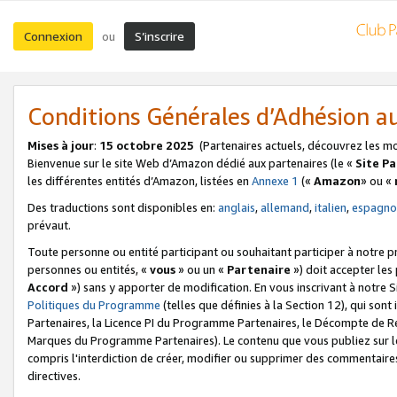
Connexion
S’inscrire
ou
Conditions Générales d’Adhésion 
Mises à jour
:
15 octobre 2025
(Partenaires actuels, découvrez les m
Bienvenue sur le site Web d’Amazon dédié aux partenaires (le «
Site P
les différentes entités d’Amazon, listées en
Annexe 1
(«
Amazon
» ou «
Des traductions sont disponibles en:
anglais
,
allemand
,
italien
,
espagno
prévaut.
Toute personne ou entité participant ou souhaitant participer à notre 
personnes ou entités, «
vous
» ou un «
Partenaire
») doit accepter le
Accord
») sans y apporter de modification. En vous inscrivant à notre Si
Politiques du Programme
(telles que définies à la Section 12), qui so
Partenaires, la Licence PI du Programme Partenaires, le Décompte de 
Marques du Programme Partenaires). Le contenu que vous publiez sur l
compris l'interdiction de créer, modifier ou supprimer des commentaires
directives.