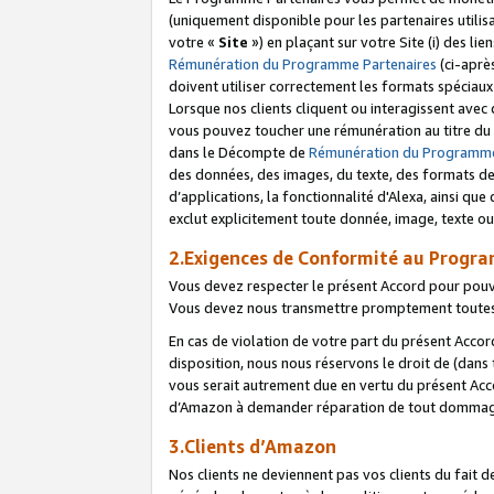
(uniquement disponible pour les partenaires utilis
votre «
Site
») en plaçant sur votre Site (i) des li
Rémunération du Programme Partenaires
(ci-aprè
doivent utiliser correctement les formats spéciaux
Lorsque nos clients cliquent ou interagissent avec
vous pouvez toucher une rémunération au titre du p
dans le Décompte de
Rémunération du Programme
des données, des images, du texte, des formats de 
d’applications, la fonctionnalité d'Alexa, ainsi q
exclut explicitement toute donnée, image, texte ou
2.Exigences de Conformité au Progr
Vous devez respecter le présent Accord pour pouv
Vous devez nous transmettre promptement toutes 
En cas de violation de votre part du présent Accor
disposition, nous nous réservons le droit de (dans
vous serait autrement due en vertu du présent Accor
d’Amazon à demander réparation de tout dommag
3.Clients d’Amazon
Nos clients ne deviennent pas vos clients du fait 