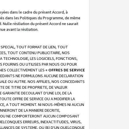
troyées dans le cadre du présent Accord, à
écifiés dans les Politiques du Programme, de même
. Nulle résiliation du présent Accord ne saurait
e avant la résiliation.
 SPECIAL, TOUT FORMAT DE LIEN, TOUT
EES, TOUT CONTENU PUBLICITAIRE, NOS
A TECHNOLOGIE, LES LOGICIELS, FONCTIONS,
S FOURNIS OU UTILISES PAR NOUS OU POUR
NES COLLECTIVEMENT LES «
OFFRES DE SERVICE
 CONCEDANTS NE FORMULONS AUCUNE DECLARATION
EGALE OU AUTRE. NOS AFFILIES, NOS CONCEDANTS
E DE TITRE DE PROPRIETE, DE VALEUR
 GARANTIE DECOULANT D’UNE LOI, DE LA
UTE OFFRE DE SERVICE OU A MODIFIER LA
VICE, A TOUT MOMENT. NI NOUS-MÊMES NI AUCUN
NNERONT DE LA MANIERE DECRITE,
REUR OU NE COMPORTERONT AUCUN COMPOSANT
ELCONQUES ERREURS, INEXACTITUDES, VIRUS,
LLANCES DE SYSTEME, OU (B) D'UN QUELCONQUE