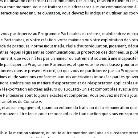
s d’utilisation concernant les commandes des clients, le service client et les
es à tout moment. Vous ne traiterez ni n'adresserez aucune communication à au
teractions avec un Site d’Amazon, vous devrez lui indiquer d’utiliser les coo
e vous participerez au Programme Partenaires et créerez, maintiendrez et ex
 Partenaires, ni votre création, votre maintien ou votre exploitation de votre
 code de pratiques, norme industrielle, règle d’autorégulation, jugement, déc
s règles régissant les communications, la protection des données, la public
amment, que vous n’êtes pas un mineur ou autrement soumis à une incapacité l
de participer au Programme Partenaires, et que vous ne vous basez pour pren
oncées dans le présent Accord, (e) que vous ne participerez pas au Programme
icaines ou de sanctions conformes aux lois américaines imposées par les gouv
ctions américaines en matière d’exportation et de réexportation applicables aux
e réexportation édictées ailleurs qu’aux Etats-Unis et compatibles avec le dr
artenaires sont toujours exactes et complètes. Vous pouvez mettre à jour 
 Paramètres du Compte ».
, ni aucun engagement, quant au volume du trafic ou de la rémunération qu
e pouvons être tenus pour responsables de toute action que vous entreprend
sible la mention suivante, ou toute autre mention similaire en substance pré