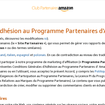
’Adhésion au Programme Partenaires 
els, découvrez les modifications
ici
).
enaires (le «
Site Partenaires
»), qui vous permet de gérer vos rapports de 
ous
» ou des termes similaires).
mand
,
italien
,
espagnol
et
polonais
. En cas de contradiction au niveau des trad
t participer à notre programme de marketing d’affiliation («
Programme Par
 présentes Conditions Générales d’Adhésion au Programme Partenaires d’ Ama
naires ou en l’utilisant, vous acceptez le présent Accord, y compris les
Politi
s Exigences de Participation au Programme Partenaires, la Licence PI du Pr
s Relatives aux Marques du Programme Partenaires). Le contenu que vous publ
erdiction de créer, modifier ou supprimer des commentaires clients en échan
ires
votre site Web, vos contenus générés sur les réseaux sociaux, votre applicati