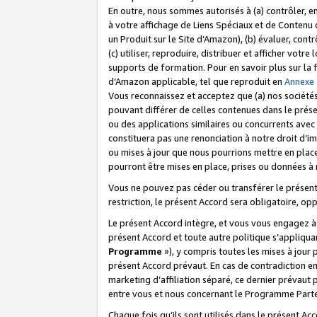
En outre, nous sommes autorisés à (a) contrôler, en
à votre affichage de Liens Spéciaux et de Contenu d
un Produit sur le Site d’Amazon), (b) évaluer, contr
(c) utiliser, reproduire, distribuer et afficher vo
supports de formation. Pour en savoir plus sur la
d’Amazon applicable, tel que reproduit en
Annexe
Vous reconnaissez et acceptez que (a) nos sociétés
pouvant différer de celles contenues dans le prése
ou des applications similaires ou concurrents avec 
constituera pas une renonciation à notre droit d’im
ou mises à jour que nous pourrions mettre en pla
pourront être mises en place, prises ou données à n
Vous ne pouvez pas céder ou transférer le présent 
restriction, le présent Accord sera obligatoire, op
Le présent Accord intègre, et vous vous engagez à r
présent Accord et toute autre politique s’appliqu
Programme
»), y compris toutes les mises à jour
présent Accord prévaut. En cas de contradiction e
marketing d’affiliation séparé, ce dernier prévaut
entre vous et nous concernant le Programme Partena
Chaque fois qu’ils sont utilisés dans le présent Ac