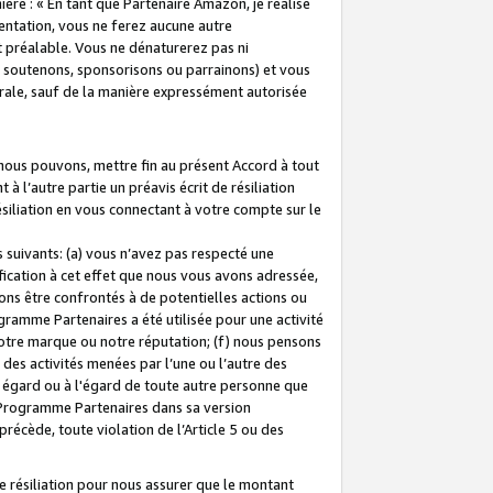
ière : « En tant que Partenaire Amazon, je réalise
mentation, vous ne ferez aucune autre
 préalable. Vous ne dénaturerez pas ni
s soutenons, sponsorisons ou parrainons) et vous
orale, sauf de la manière expressément autorisée
 nous pouvons, mettre fin au présent Accord à tout
à l’autre partie un préavis écrit de résiliation
ésiliation en vous connectant à votre compte sur le
 suivants: (a) vous n’avez pas respecté une
fication à cet effet que nous vous avons adressée,
ns être confrontés à de potentielles actions ou
gramme Partenaires a été utilisée pour une activité
notre marque ou notre réputation; (f) nous pensons
des activités menées par l’une ou l’autre des
 égard ou à l'égard de toute autre personne que
u Programme Partenaires dans sa version
 précède, toute violation de l’Article 5 ou des
 résiliation pour nous assurer que le montant