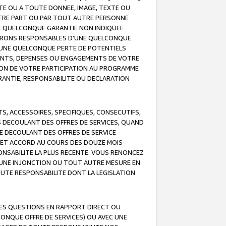
TE OU A TOUTE DONNEE, IMAGE, TEXTE OU
OTRE PART OU PAR TOUT AUTRE PERSONNE
NE QUELCONQUE GARANTIE NON INDIQUEE
 SERONS RESPONSABLES D’UNE QUELCONQUE
UNE QUELCONQUE PERTE DE POTENTIELS
EMENTS, DEPENSES OU ENGAGEMENTS DE VOTRE
ION DE VOTRE PARTICIPATION AU PROGRAMME
ARANTIE, RESPONSABILITE OU DECLARATION
, ACCESSOIRES, SPECIFIQUES, CONSECUTIFS,
S DECOULANT DES OFFRES DE SERVICES, QUAND
LE DECOULANT DES OFFRES DE SERVICE
 CET ACCORD AU COURS DES DOUZE MOIS
ONSABILITE LA PLUS RECENTE. VOUS RENONCEZ
, UNE INJONCTION OU TOUT AUTRE MESURE EN
OUTE RESPONSABILITE DONT LA LEGISLATION
LES QUESTIONS EN RAPPORT DIRECT OU
LCONQUE OFFRE DE SERVICES) OU AVEC UNE