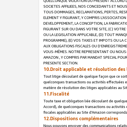
QUELCONQUE VIOLATION DU PRESENT ACCORD DE
SOCIETES AFFILIEES, NOS CONCEDANTS ET NOUS
TOUS DOMMAGES, RECLAMATIONS, PERTES, RESPO
ELEMENT Y FIGURANT, Y COMPRIS L’ASSOCIATION
DEVELOPPEMENT, LA CONCEPTION, LA FABRICATI
FIGURANT SUR OU DANS VOTRE SITE, (C) VOTRE 
OU LA LEGISLATION APPLICABLE, (D) TOUT MA
PROGRAMME), (E) VOS TAXES ET IMPOTS OU LA 
AUX OBLIGATIONS FISCALES OU D’ENREGISTREME
VOUS-MÊMES. NOTRE REPRESENTANT OU NOUS-
AMAZON , Y COMPRIS PAR MANDAT SPECIAL POUR
PRESENTE SECTION.
10.Droit applicable et résolution des 
Tout litige découlant de quelque façon que ce soi
quelconques transactions ou activités effectuées en
matière de résolution des litiges applicables au S
11.Fiscalité
Toute taxe et obligation liée découlant de quelqu
Accord), de quelconques transactions ou activités e
fiscales applicables au Site d’Amazon corresponda
12.Dispositions complémentaires
Nous pouvons envoyer des communications relatives