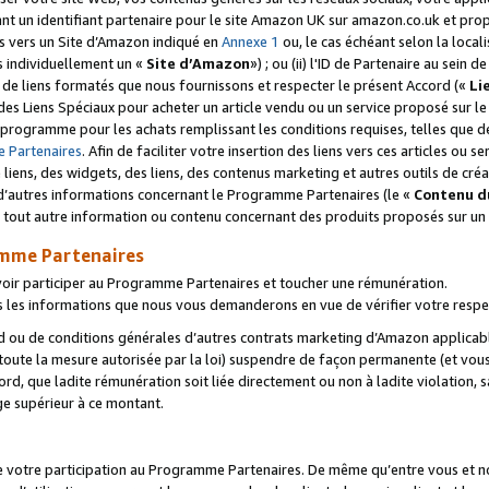
ant un identifiant partenaire pour le site Amazon UK sur amazon.co.uk et pro
ens vers un Site d’Amazon indiqué en
Annexe 1
ou, le cas échéant selon la local
s individuellement un «
Site d’Amazon
») ; ou (ii) l'ID de Partenaire au sein de
 de liens formatés que nous fournissons et respecter le présent Accord («
Li
 des Liens Spéciaux pour acheter un article vendu ou un service proposé sur l
rogramme pour les achats remplissant les conditions requises, telles que dét
 Partenaires
. Afin de faciliter votre insertion des liens vers ces articles ou
liens, des widgets, des liens, des contenus marketing et autres outils de cré
ue d’autres informations concernant le Programme Partenaires (le «
Contenu d
 tout autre information ou contenu concernant des produits proposés sur un s
amme Partenaires
oir participer au Programme Partenaires et toucher une rémunération.
les informations que nous vous demanderons en vue de vérifier votre respe
d ou de conditions générales d’autres contrats marketing d’Amazon applicable
 toute la mesure autorisée par la loi) suspendre de façon permanente (et vou
d, que ladite rémunération soit liée directement ou non à ladite violation, s
e supérieur à ce montant.
de votre participation au Programme Partenaires. De même qu’entre vous et nou