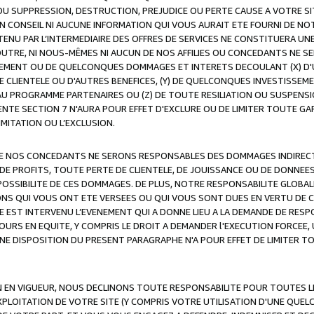
OU SUPPRESSION, DESTRUCTION, PREJUDICE OU PERTE CAUSE A VOTRE SI
 CONSEIL NI AUCUNE INFORMATION QUI VOUS AURAIT ETE FOURNI DE N
ENU PAR L’INTERMEDIAIRE DES OFFRES DE SERVICES NE CONSTITUERA U
OUTRE, NI NOUS-MÊMES NI AUCUN DE NOS AFFILIES OU CONCEDANTS NE
MENT OU DE QUELCONQUES DOMMAGES ET INTERETS DECOULANT (X) D'
DE CLIENTELE OU D'AUTRES BENEFICES, (Y) DE QUELCONQUES INVESTISS
 AU PROGRAMME PARTENAIRES OU (Z) DE TOUTE RESILIATION OU SUSPENS
ENTE SECTION 7 N'AURA POUR EFFET D'EXCLURE OU DE LIMITER TOUTE G
IMITATION OU L’EXCLUSION.
 DE NOS CONCEDANTS NE SERONS RESPONSABLES DES DOMMAGES INDIRECTS
DE PROFITS, TOUTE PERTE DE CLIENTELE, DE JOUISSANCE OU DE DONNEE
POSSIBILITE DE CES DOMMAGES. DE PLUS, NOTRE RESPONSABILITE GLOBA
ONS QUI VOUS ONT ETE VERSEES OU QUI VOUS SONT DUES EN VERTU DE
 EST INTERVENU L’EVENEMENT QUI A DONNE LIEU A LA DEMANDE DE RESP
OURS EN EQUITE, Y COMPRIS LE DROIT A DEMANDER l'EXECUTION FORCEE
UNE DISPOSITION DU PRESENT PARAGRAPHE N'A POUR EFFET DE LIMITER T
ON EN VIGUEUR, NOUS DECLINONS TOUTE RESPONSABILITE POUR TOUTES 
’EXPLOITATION DE VOTRE SITE (Y COMPRIS VOTRE UTILISATION D'UNE QUE