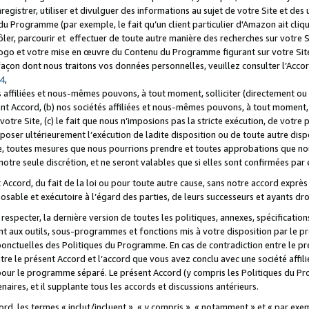
registrer, utiliser et divulguer des informations au sujet de votre Site et des
u Programme (par exemple, le fait qu’un client particulier d'Amazon ait cliqu
ôler, parcourir et effectuer de toute autre manière des recherches sur votre Si
tre logo et votre mise en œuvre du Contenu du Programme figurant sur votre Si
 façon dont nous traitons vos données personnelles, veuillez consulter l’Acc
 4
,
 affiliées et nous-mêmes pouvons, à tout moment, solliciter (directement ou 
nt Accord, (b) nos sociétés affiliées et nous-mêmes pouvons, à tout moment, 
votre Site, (c) le fait que nous n’imposions pas la stricte exécution, de votre
poser ultérieurement l’exécution de ladite disposition ou de toute autre disp
ce, toutes mesures que nous pourrions prendre et toutes approbations que n
otre seule discrétion, et ne seront valables que si elles sont confirmées par 
Accord, du fait de la loi ou pour toute autre cause, sans notre accord exprès 
posable et exécutoire à l’égard des parties, de leurs successeurs et ayants dro
especter, la dernière version de toutes les politiques, annexes, spécification
ant aux outils, sous-programmes et fonctions mis à votre disposition par le 
 ponctuelles des Politiques du Programme. En cas de contradiction entre le p
ntre le présent Accord et l’accord que vous avez conclu avec une société aff
 pour le programme séparé. Le présent Accord (y compris les Politiques du Pr
ires, et il supplante tous les accords et discussions antérieurs.
cord, les termes « inclut/incluent », « y compris », « notamment » et « par e