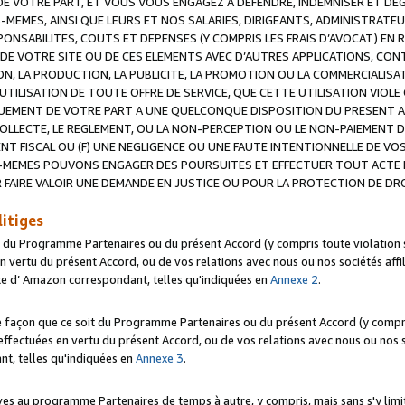
 VOTRE PART, ET VOUS VOUS ENGAGEZ A DEFENDRE, INDEMNISER ET DE
-MEMES, AINSI QUE LEURS ET NOS SALARIES, DIRIGEANTS, ADMINISTRAT
NSABILITES, COUTS ET DEPENSES (Y COMPRIS LES FRAIS D’AVOCAT) EN R
 DE VOTRE SITE OU DE CES ELEMENTS AVEC D’AUTRES APPLICATIONS, CONT
ON, LA PRODUCTION, LA PUBLICITE, LA PROMOTION OU LA COMMERCIALIS
UTILISATION DE TOUTE OFFRE DE SERVICE, QUE CETTE UTILISATION VIOL
NQUEMENT DE VOTRE PART A UNE QUELCONQUE DISPOSITION DU PRESENT 
COLLECTE, LE REGLEMENT, OU LA NON-PERCEPTION OU LE NON-PAIEMENT 
NT FISCAL OU (F) UNE NEGLIGENCE OU UNE FAUTE INTENTIONNELLE DE V
MEMES POUVONS ENGAGER DES POURSUITES ET EFFECTUER TOUT ACTE 
 FAIRE VALOIR UNE DEMANDE EN JUSTICE OU POUR LA PROTECTION DE DR
litiges
t du Programme Partenaires ou du présent Accord (y compris toute violation
 vertu du présent Accord, ou de vos relations avec nous ou nos sociétés affili
ite d’ Amazon correspondant, telles qu'indiquées en
Annexe 2
.
e façon que ce soit du Programme Partenaires ou du présent Accord (y compr
ffectuées en vertu du présent Accord, ou de vos relations avec nous ou nos soc
nt, telles qu'indiquées en
Annexe 3
.
 au programme Partenaires de temps à autre, y compris, mais sans s'y limite