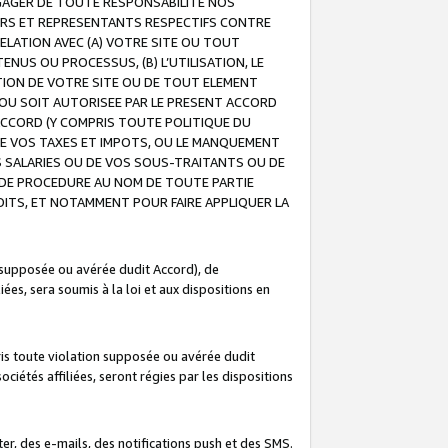
GAGER DE TOUTE RESPONSABILITE NOS
EURS ET REPRESENTANTS RESPECTIFS CONTRE
ELATION AVEC (A) VOTRE SITE OU TOUT
ENUS OU PROCESSUS, (B) L’UTILISATION, LE
ATION DE VOTRE SITE OU DE TOUT ELEMENT
E OU SOIT AUTORISEE PAR LE PRESENT ACCORD
ACCORD (Y COMPRIS TOUTE POLITIQUE DU
DE VOS TAXES ET IMPOTS, OU LE MANQUEMENT
OS SALARIES OU DE VOS SOUS-TRAITANTS OU DE
DE PROCEDURE AU NOM DE TOUTE PARTIE
OITS, ET NOTAMMENT POUR FAIRE APPLIQUER LA
 supposée ou avérée dudit Accord), de
ées, sera soumis à la loi et aux dispositions en
is toute violation supposée ou avérée dudit
iétés affiliées, seront régies par les dispositions
r, des e-mails, des notifications push et des SMS.