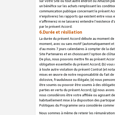
sur votre Site ou tout autre endroit où Amazon peut
un bénéfice sur les achats remplissant les conditio
communication publique concernant le présent Acco
n’enjoliverez les rapports qui existent entre vou
n’affirmerez ni ne laisserez entendre l'existence 
par le présent Accord.
6.Durée et résiliation
La durée du présent Accord débute au moment de vo
moment, avec ou sans motif (automatiquement et sans
d’au moins 7 jours calendaires à compter de la dat
Site Partenaires et en choisissant l’option de clô
De plus, nous pouvons mettre fin au présent Accord
obligation essentielle du présent Accord; (b) vous
à toute autre violation du présent Contrat (et no
mises en œuvre de notre responsabilité du fait de 
dolosive, frauduleuse ou illégale; (e) nous penso
être soumis ou pouvoir être soumis à des obligati
parties en vertu du présent Accord; (g) nous avon
nous considérons être votre affiliée ou agissant 
habituellement mise à la disposition des participants
Politiques du Programme sera considérée comme la 
Nous sommes à même de retenir les rémunérations 