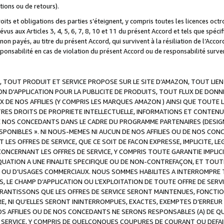
ations ou de retours).
droits et obligations des parties s’éteignent, y compris toutes les licences oc
révus aux Articles 3, 4, 5, 6, 7, 8, 10 et 11 du présent Accord et tels que sp
n payés, au titre du présent Accord, qui survivent à la résiliation de l’Accord
onsabilité en cas de violation du présent Accord ou de responsabilité survenu
, TOUT PRODUIT ET SERVICE PROPOSE SUR LE SITE D’AMAZON, TOUT LIEN
 D'APPLICATION POUR LA PUBLICITE DE PRODUITS, TOUT FLUX DE DONN
DE NOS AFFILIES (Y COMPRIS LES MARQUES AMAZON ) AINSI QUE TOUTE L
RES DROITS DE PROPRIETE INTELLECTUELLE, INFORMATIONS ET CONTENU
DE NOS CONCEDANTS DANS LE CADRE DU PROGRAMME PARTENAIRES (DESIG
E DISPONIBLES ». NI NOUS-MEMES NI AUCUN DE NOS AFFILIES OU DE NOS
LES OFFRES DE SERVICE, QUE CE SOIT DE FACON EXPRESSE, IMPLICITE, L
CERNANT LES OFFRES DE SERVICE, Y COMPRIS TOUTE GARANTIE IMPLICIT
QUATION A UNE FINALITE SPECIFIQUE OU DE NON-CONTREFAÇON, ET TOUTE
 OU D’USAGES COMMERCIAUX. NOUS SOMMES HABILITES A INTERROMPRE TO
S, LE CHAMP D’APPLICATION OU L’EXPLOITATION DE TOUTE OFFRE DE SER
ARANTISSONS QUE LES OFFRES DE SERVICE SERONT MAINTENUES, FONCTIO
ERE, NI QU’ELLES SERONT ININTERROMPUES, EXACTES, EXEMPTES D’ER
S AFFILIES OU DE NOS CONCEDANTS NE SERONS RESPONSABLES (A) DE QU
E SERVICE, Y COMPRIS DE QUELCONQUES COUPURES DE COURANT OU DEFAI