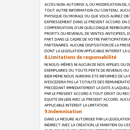
ACCES NON-AUTORISE A, OU MODIFICATION DE, 
TOUT AUTRE INFORMATION OU CONTENU. AUCUN
PHYSIQUE OU MORALE OU QUE VOUS AURIEZ OBT
EXPRESSEMENT DANS LE PRESENT ACCORD. EN 
COMPENSATION, D’UN QUELCONQUE REMBOURSE
PROFITS OU REVENUS, DE VENTES ANTICIPEES, 
PART DANS LE CADRE DE VOTRE PARTICIPATION
PARTENAIRES. AUCUNE DISPOSITION DE LA PRES
DONT LA LEGISLATION APPLICABLE INTERDIT LA L
8.Limitations de responsabilité
NI NOUS-MÊMES NI AUCUN DE NOS AFFILIES OU
EXEMPLAIRES OU TOUTE PERTE DE REVENUS OU 
BIEN MEME NOUS AURIONS ETE INFORMES DE LA 
N’EXCEDERA PAS LA TOTALITE DES REMUNERATI
PRECEDANT IMMEDIATEMENT LA DATE A LAQUELLE
PAR LE PRESENT ACCORD A TOUT DROIT OU REC
EQUITE EN LIEN AVEC LE PRESENT ACCORD. AUC
APPLICABLE INTERDIT LA LIMITATION.
9.Indemnisation
DANS LA MESURE AUTORISEE PAR LA LEGISLATI
INDIRECT AVEC LA CREATION, LE MAINTIEN OU L