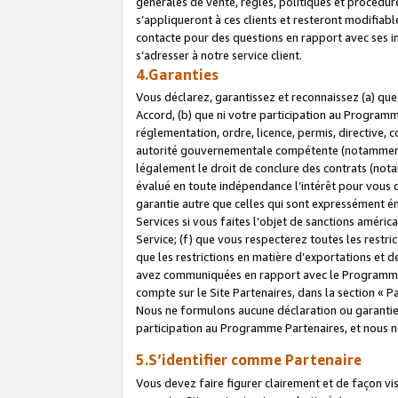
générales de vente, règles, politiques et procédure
s’appliqueront à ces clients et resteront modifiabl
contacte pour des questions en rapport avec ses in
s’adresser à notre service client.
4.Garanties
Vous déclarez, garantissez et reconnaissez (a) qu
Accord, (b) que ni votre participation au Programme
réglementation, ordre, licence, permis, directive,
autorité gouvernementale compétente (notamment le
légalement le droit de conclure des contrats (not
évalué en toute indépendance l’intérêt pour vous 
garantie autre que celles qui sont expressément én
Services si vous faites l’objet de sanctions amér
Service; (f) que vous respecterez toutes les restri
que les restrictions en matière d’exportations et d
avez communiquées en rapport avec le Programme P
compte sur le Site Partenaires, dans la section «
Nous ne formulons aucune déclaration ou garantie
participation au Programme Partenaires, et nous n
5.S’identifier comme Partenaire
Vous devez faire figurer clairement et de façon vi