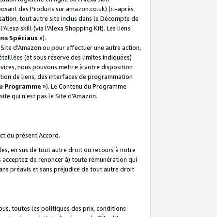
posant des Produits sur amazon.co.uk) (ci-après
isation, tout autre site inclus dans le Décompte de
 l'Alexa skill (via l'Alexa Shopping Kit). Les liens
ens Spéciaux
»).
e Site d’Amazon ou pour effectuer une autre action,
aillées (et sous réserve des limites indiquées)
 services, nous pouvons mettre à votre disposition
ation de liens, des interfaces de programmation
u Programme
»). Le Contenu du Programme
ite qui n’est pas le Site d’Amazon.
ct du présent Accord.
s, en sus de tout autre droit ou recours à notre
s acceptez de renoncer à) toute rémunération qui
ans préavis et sans préjudice de tout autre droit
s, toutes les politiques des prix, conditions