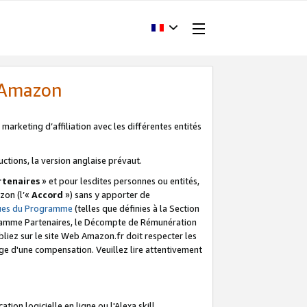
d'Amazon
marketing d’affiliation avec les différentes entités
uctions, la version anglaise prévaut.
tenaires
» et pour lesdites personnes ou entités,
zon (l’«
Accord
») sans y apporter de
ques du Programme
(telles que définies à la Section
ogramme Partenaires, le Décompte de Rémunération
iez sur le site Web Amazon.fr doit respecter les
ge d'une compensation. Veuillez lire attentivement
on logicielle en ligne ou l'Alexa skill