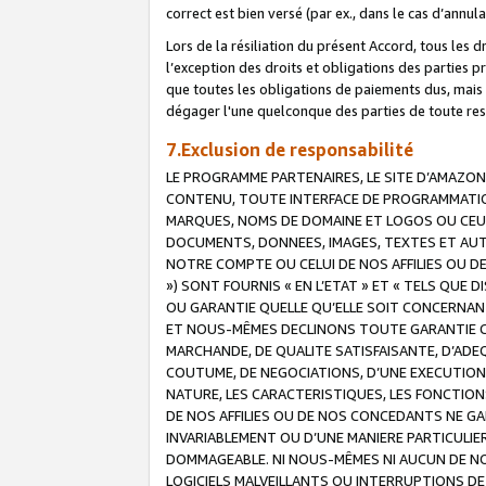
correct est bien versé (par ex., dans le cas d’annul
Lors de la résiliation du présent Accord, tous les 
l’exception des droits et obligations des parties p
que toutes les obligations de paiements dus, mais no
dégager l'une quelconque des parties de toute resp
7.Exclusion de responsabilité
LE PROGRAMME PARTENAIRES, LE SITE D’AMAZON
CONTENU, TOUTE INTERFACE DE PROGRAMMATION
MARQUES, NOMS DE DOMAINE ET LOGOS OU CEUX 
DOCUMENTS, DONNEES, IMAGES, TEXTES ET AUT
NOTRE COMPTE OU CELUI DE NOS AFFILIES OU 
») SONT FOURNIS « EN L’ETAT » ET « TELS QU
OU GARANTIE QUELLE QU’ELLE SOIT CONCERNANT 
ET NOUS-MÊMES DECLINONS TOUTE GARANTIE CON
MARCHANDE, DE QUALITE SATISFAISANTE, D’ADE
COUTUME, DE NEGOCIATIONS, D’UNE EXECUTION
NATURE, LES CARACTERISTIQUES, LES FONCTION
DE NOS AFFILIES OU DE NOS CONCEDANTS NE G
INVARIABLEMENT OU D’UNE MANIERE PARTICULI
DOMMAGEABLE. NI NOUS-MÊMES NI AUCUN DE NO
LOGICIELS MALVEILLANTS OU INTERRUPTIONS D