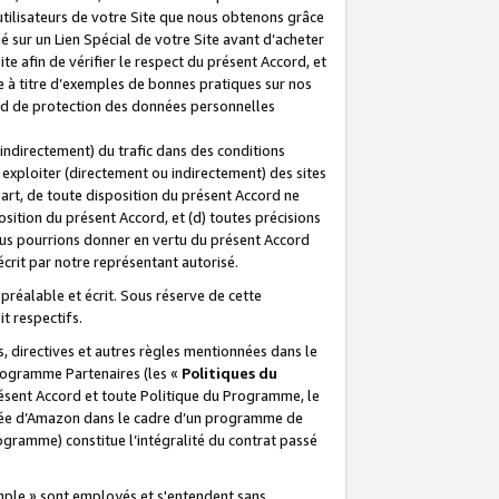
 utilisateurs de votre Site que nous obtenons grâce
é sur un Lien Spécial de votre Site avant d’acheter
te afin de vérifier le respect du présent Accord, et
te à titre d’exemples de bonnes pratiques sur nos
ord de protection des données personnelles
indirectement) du trafic dans des conditions
exploiter (directement ou indirectement) des sites
 part, de toute disposition du présent Accord ne
osition du présent Accord, et (d) toutes précisions
ous pourrions donner en vertu du présent Accord
écrit par notre représentant autorisé.
préalable et écrit. Sous réserve de cette
it respectifs.
s, directives et autres règles mentionnées dans le
programme Partenaires (les «
Politiques du
résent Accord et toute Politique du Programme, le
iliée d’Amazon dans le cadre d’un programme de
ogramme) constitue l’intégralité du contrat passé
xemple » sont employés et s'entendent sans