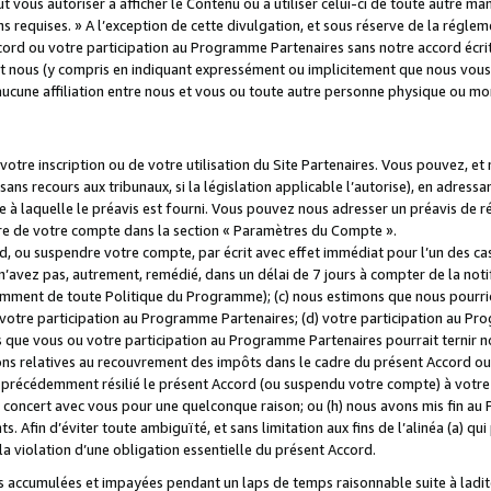
 vous autoriser à afficher le Contenu ou à utiliser celui-ci de toute autre man
ns requises. » A l’exception de cette divulgation, et sous réserve de la régle
rd ou votre participation au Programme Partenaires sans notre accord écrit
s et nous (y compris en indiquant expressément ou implicitement que nous vou
d'aucune affiliation entre nous et vous ou toute autre personne physique ou m
tre inscription ou de votre utilisation du Site Partenaires. Vous pouvez, et
 recours aux tribunaux, si la législation applicable l’autorise), en adressant 
e à laquelle le préavis est fourni. Vous pouvez nous adresser un préavis de r
ture de votre compte dans la section « Paramètres du Compte ».
, ou suspendre votre compte, par écrit avec effet immédiat pour l’un des cas
 n’avez pas, autrement, remédié, dans un délai de 7 jours à compter de la noti
tamment de toute Politique du Programme); (c) nous estimons que nous pourrio
votre participation au Programme Partenaires; (d) votre participation au Pro
ns que vous ou votre participation au Programme Partenaires pourrait ternir 
ons relatives au recouvrement des impôts dans le cadre du présent Accord ou 
s précédemment résilié le présent Accord (ou suspendu votre compte) à votre
de concert avec vous pour une quelconque raison; ou (h) nous avons mis fin a
. Afin d’éviter toute ambiguïté, et sans limitation aux fins de l’alinéa (a) qui
violation d’une obligation essentielle du présent Accord.
accumulées et impayées pendant un laps de temps raisonnable suite à ladite