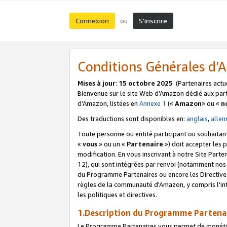
Connexion
S’inscrire
ou
Conditions Générales d
Mises à jour
:
15 octobre 2025
(Partenaires actu
Bienvenue sur le site Web d’Amazon dédié aux part
d’Amazon, listées en
Annexe 1
(«
Amazon
» ou «
n
Des traductions sont disponibles en:
anglais
,
alle
Toute personne ou entité participant ou souhaitan
«
vous
» ou un «
Partenaire
») doit accepter les
modification. En vous inscrivant à notre Site Parte
12), qui sont intégrées par renvoi (notamment no
du Programme Partenaires ou encore les Directive
règles de la communauté d'Amazon, y compris l'int
les politiques et directives.
1.Description du Programme Partena
Le Programme Partenaires vous permet de monétiser 