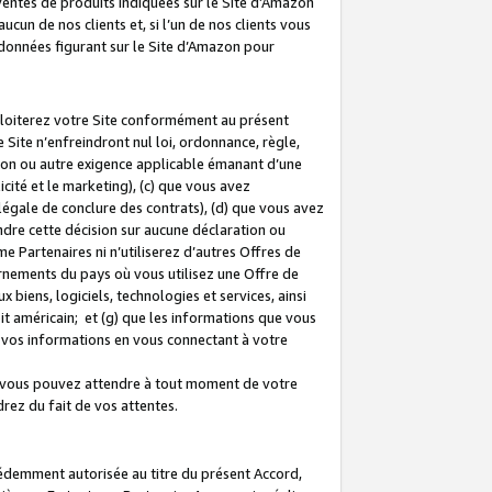
 ventes de produits indiquées sur le Site d’Amazon
cun de nos clients et, si l’un de nos clients vous
rdonnées figurant sur le Site d’Amazon pour
ploiterez votre Site conformément au présent
 Site n’enfreindront nul loi, ordonnance, règle,
ision ou autre exigence applicable émanant d’une
ité et le marketing), (c) que vous avez
égale de conclure des contrats), (d) que vous avez
dre cette décision sur aucune déclaration ou
 Partenaires ni n’utiliserez d’autres Offres de
ernements du pays où vous utilisez une Offre de
 biens, logiciels, technologies et services, ainsi
oit américain; et (g) que les informations que vous
vos informations en vous connectant à votre
e vous pouvez attendre à tout moment de votre
rez du fait de vos attentes.
cédemment autorisée au titre du présent Accord,