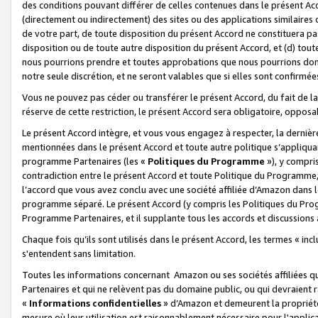
des conditions pouvant différer de celles contenues dans le présent Ac
(directement ou indirectement) des sites ou des applications similaires o
de votre part, de toute disposition du présent Accord ne constituera pa
disposition ou de toute autre disposition du présent Accord, et (d) tou
nous pourrions prendre et toutes approbations que nous pourrions donn
notre seule discrétion, et ne seront valables que si elles sont confirmée
Vous ne pouvez pas céder ou transférer le présent Accord, du fait de la 
réserve de cette restriction, le présent Accord sera obligatoire, opposab
Le présent Accord intègre, et vous vous engagez à respecter, la dernière 
mentionnées dans le présent Accord et toute autre politique s’appliqua
programme Partenaires (les «
Politiques du Programme
»), y compri
contradiction entre le présent Accord et toute Politique du Programme, 
l’accord que vous avez conclu avec une société affiliée d’Amazon dans 
programme séparé. Le présent Accord (y compris les Politiques du Progr
Programme Partenaires, et il supplante tous les accords et discussions 
Chaque fois qu’ils sont utilisés dans le présent Accord, les termes « in
s'entendent sans limitation.
Toutes les informations concernant Amazon ou ses sociétés affiliées 
Partenaires et qui ne relèvent pas du domaine public, ou qui devraient
«
Informations confidentielles
» d’Amazon et demeurent la propriété 
mesure où leur utilisation est raisonnablement nécessaire pour l'appli