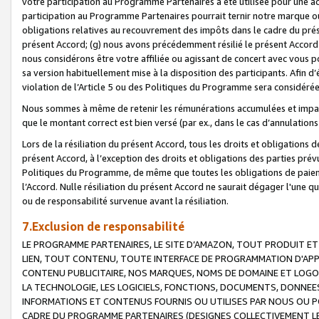
votre participation au Programme Partenaires a été utilisée pour une ac
participation au Programme Partenaires pourrait ternir notre marque ou
obligations relatives au recouvrement des impôts dans le cadre du prése
présent Accord; (g) nous avons précédemment résilié le présent Accord
nous considérons être votre affiliée ou agissant de concert avec vous 
sa version habituellement mise à la disposition des participants. Afin d’é
violation de l’Article 5 ou des Politiques du Programme sera considéré
Nous sommes à même de retenir les rémunérations accumulées et impayée
que le montant correct est bien versé (par ex., dans le cas d’annulations
Lors de la résiliation du présent Accord, tous les droits et obligations 
présent Accord, à l’exception des droits et obligations des parties prévus
Politiques du Programme, de même que toutes les obligations de paiement
l’Accord. Nulle résiliation du présent Accord ne saurait dégager l'une 
ou de responsabilité survenue avant la résiliation.
7.Exclusion de responsabilité
LE PROGRAMME PARTENAIRES, LE SITE D’AMAZON, TOUT PRODUIT ET 
LIEN, TOUT CONTENU, TOUTE INTERFACE DE PROGRAMMATION D'APP
CONTENU PUBLICITAIRE, NOS MARQUES, NOMS DE DOMAINE ET LOGOS
LA TECHNOLOGIE, LES LOGICIELS, FONCTIONS, DOCUMENTS, DONNEES
INFORMATIONS ET CONTENUS FOURNIS OU UTILISES PAR NOUS OU P
CADRE DU PROGRAMME PARTENAIRES (DESIGNES COLLECTIVEMENT LE