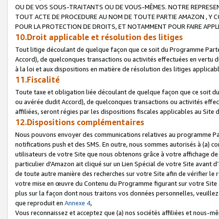
OU DE VOS SOUS-TRAITANTS OU DE VOUS-MÊMES. NOTRE REPRES
TOUT ACTE DE PROCEDURE AU NOM DE TOUTE PARTIE AMAZON , Y CO
POUR LA PROTECTION DE DROITS, ET NOTAMMENT POUR FAIRE APPL
10.Droit applicable et résolution des litiges
Tout litige découlant de quelque façon que ce soit du Programme Parte
Accord), de quelconques transactions ou activités effectuées en vertu d
à la loi et aux dispositions en matière de résolution des litiges applic
11.Fiscalité
Toute taxe et obligation liée découlant de quelque façon que ce soit 
ou avérée dudit Accord), de quelconques transactions ou activités effe
affiliées, seront régies par les dispositions fiscales applicables au Si
12.Dispositions complémentaires
Nous pouvons envoyer des communications relatives au programme Parten
notifications push et des SMS. En outre, nous sommes autorisés à (a) cont
utilisateurs de votre Site que nous obtenons grâce à votre affichage de
particulier d'Amazon ait cliqué sur un Lien Spécial de votre Site avant d
de toute autre manière des recherches sur votre Site afin de vérifier le re
votre mise en œuvre du Contenu du Programme figurant sur votre Site à
plus sur la façon dont nous traitons vos données personnelles, veuille
que reproduit en
Annexe 4
,
Vous reconnaissez et acceptez que (a) nos sociétés affiliées et nous-m