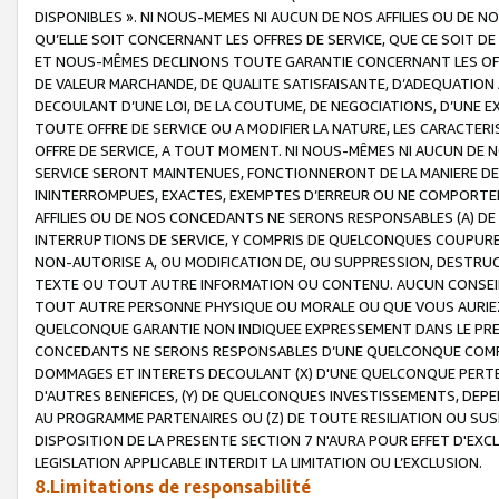
DISPONIBLES ». NI NOUS-MEMES NI AUCUN DE NOS AFFILIES OU D
QU’ELLE SOIT CONCERNANT LES OFFRES DE SERVICE, QUE CE SOIT DE
ET NOUS-MÊMES DECLINONS TOUTE GARANTIE CONCERNANT LES OFFRE
DE VALEUR MARCHANDE, DE QUALITE SATISFAISANTE, D’ADEQUATION
DECOULANT D’UNE LOI, DE LA COUTUME, DE NEGOCIATIONS, D’UNE
TOUTE OFFRE DE SERVICE OU A MODIFIER LA NATURE, LES CARACTERI
OFFRE DE SERVICE, A TOUT MOMENT. NI NOUS-MÊMES NI AUCUN DE 
SERVICE SERONT MAINTENUES, FONCTIONNERONT DE LA MANIERE DECR
ININTERROMPUES, EXACTES, EXEMPTES D’ERREUR OU NE COMPORT
AFFILIES OU DE NOS CONCEDANTS NE SERONS RESPONSABLES (A) DE
INTERRUPTIONS DE SERVICE, Y COMPRIS DE QUELCONQUES COUPURE
NON-AUTORISE A, OU MODIFICATION DE, OU SUPPRESSION, DESTRUC
TEXTE OU TOUT AUTRE INFORMATION OU CONTENU. AUCUN CONSEIL 
TOUT AUTRE PERSONNE PHYSIQUE OU MORALE OU QUE VOUS AURIEZ 
QUELCONQUE GARANTIE NON INDIQUEE EXPRESSEMENT DANS LE PRES
CONCEDANTS NE SERONS RESPONSABLES D’UNE QUELCONQUE COM
DOMMAGES ET INTERETS DECOULANT (X) D'UNE QUELCONQUE PERTE D
D'AUTRES BENEFICES, (Y) DE QUELCONQUES INVESTISSEMENTS, DEP
AU PROGRAMME PARTENAIRES OU (Z) DE TOUTE RESILIATION OU SU
DISPOSITION DE LA PRESENTE SECTION 7 N'AURA POUR EFFET D'EXC
LEGISLATION APPLICABLE INTERDIT LA LIMITATION OU L’EXCLUSION.
8.Limitations de responsabilité