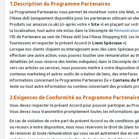
1.Description du Programme Partenaires
Le Programme Partenaires vous permet de monétiser votre site Web, vos 
l'Alexa skill (uniquement disponible pour les partenaires utilisant un 
Produits sur amazon.co.uk) (ci-après votre «
Site
») en plaçant sur votr
la localisation, tout autre site inclus dans le Décompte de
Rémunération
l'ID de Partenaire au sein de l'Alexa skill (via l'Alexa Shopping Kit). Le
fournissons et respecter le présent Accord («
Liens Spéciaux
»).
Lorsque nos clients cliquent ou interagissent avec des Liens Spéciaux p
effectuer une autre action, vous pouvez toucher une rémunération au ti
détaillées (et sous réserve des limites indiquées) dans le Décompte de
vers ces articles ou services, nous pouvons mettre à votre disposition d
contenus marketing et autres outils de création de liens, des interfaces
informations concernant le Programme Partenaires (le «
Contenu du 
texte ou tout autre information ou contenu concernant des produits prop
2.Exigences de Conformité au Programme Partenair
Vous devez respecter le présent Accord pour pouvoir participer au Pr
Vous devez nous transmettre promptement toutes les informations que
En cas de violation de votre part du présent Accord ou de conditions g
ou recours à notre disposition, nous nous réservons le droit de (dans 
de renoncer à) toute rémunération qui vous serait autrement due en ver