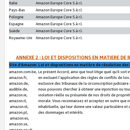
Italie
Amazon Europe Core S.à r.l.
Pays-Bas
Amazon Europe Core S.à r.l.
Pologne
Amazon Europe Core S.à r.l.
Espagne
Amazon Europe Core S.à r.l.
Suède
Amazon Europe Core S.à r.l.
Royaume-Uni
Amazon Europe Core S.à r.l.
ANNEXE 2 : LOI ET DISPOSITIONS EN MATIERE DE
Site d’Amazon
Loi et dispositions en matière de résolution des 
amazon.com.be,
Le présent Accord, ainsi que tout litige quel qu’il soi
amazon.fr,
en excluant l’application des règles de conflits de l
amazon.de,
exclusive des tribunaux de la circonscription judiciai
audible.de,
nous pouvons chercher à obtenir une injonction ou tou
amazon.ie,
violation réelle ou présumée de nos droits de proprié
amazon.it,
morale. Vous reconnaissez et acceptez en outre que n
amazon.nl,
inhabituelle, qui leur donne une valeur particulière 
amazon.pl,
des dommages et intérêts.
amazon.es,
amazon.se,
amazon.co.uk,