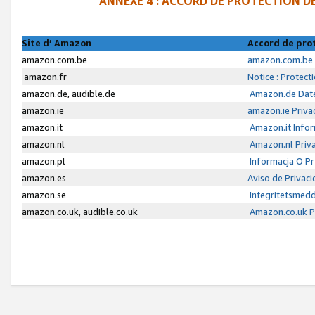
ANNEXE 4 : ACCORD DE PROTECTION 
Site d’ Amazon
Accord de pro
amazon.com.be
amazon.com.be 
amazon.fr
Notice : Protect
amazon.de, audible.de
Amazon.de Date
amazon.ie
amazon.ie Priva
amazon.it
Amazon.it Infor
amazon.nl
Amazon.nl Priva
amazon.pl
Informacja O P
amazon.es
Aviso de Privac
amazon.se
Integritetsmed
amazon.co.uk, audible.co.uk
Amazon.co.uk Pr