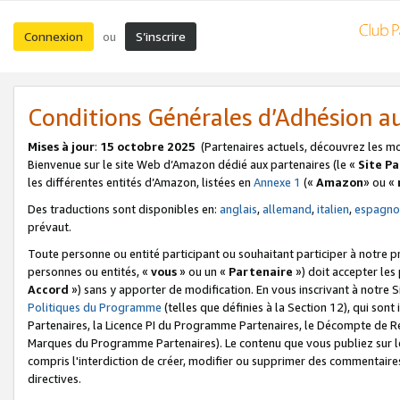
Connexion
S’inscrire
ou
Conditions Générales d’Adhésion 
Mises à jour
:
15 octobre 2025
(Partenaires actuels, découvrez les m
Bienvenue sur le site Web d’Amazon dédié aux partenaires (le «
Site P
les différentes entités d’Amazon, listées en
Annexe 1
(«
Amazon
» ou «
Des traductions sont disponibles en:
anglais
,
allemand
,
italien
,
espagno
prévaut.
Toute personne ou entité participant ou souhaitant participer à notre 
personnes ou entités, «
vous
» ou un «
Partenaire
») doit accepter le
Accord
») sans y apporter de modification. En vous inscrivant à notre Si
Politiques du Programme
(telles que définies à la Section 12), qui so
Partenaires, la Licence PI du Programme Partenaires, le Décompte de 
Marques du Programme Partenaires). Le contenu que vous publiez sur l
compris l'interdiction de créer, modifier ou supprimer des commentaires
directives.