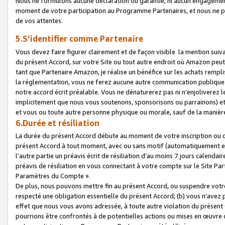
Nous ne formulons aucune déclaration ou garantie, ni aucun engagemen
moment de votre participation au Programme Partenaires, et nous ne p
de vos attentes.
5.S’identifier comme Partenaire
Vous devez faire figurer clairement et de façon visible la mention sui
du présent Accord, sur votre Site ou tout autre endroit où Amazon peut vo
tant que Partenaire Amazon, je réalise un bénéfice sur les achats remplis
la réglementation, vous ne ferez aucune autre communication publique
notre accord écrit préalable. Vous ne dénaturerez pas ni n’enjoliverez 
implicitement que nous vous soutenons, sponsorisons ou parrainons) et v
et vous ou toute autre personne physique ou morale, sauf de la manièr
6.Durée et résiliation
La durée du présent Accord débute au moment de votre inscription ou de
présent Accord à tout moment, avec ou sans motif (automatiquement et sa
l’autre partie un préavis écrit de résiliation d’au moins 7 jours calenda
préavis de résiliation en vous connectant à votre compte sur le Site Par
Paramètres du Compte ».
De plus, nous pouvons mettre fin au présent Accord, ou suspendre votre 
respecté une obligation essentielle du présent Accord; (b) vous n’avez p
effet que nous vous avons adressée, à toute autre violation du présen
pourrions être confrontés à de potentielles actions ou mises en œuvre 