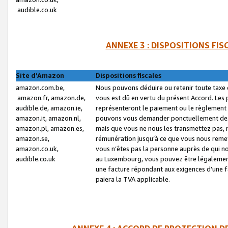
audible.co.uk
ANNEXE 3 : DISPOSITIONS FI
Site d’Amazon
Dispositions fiscales
amazon.com.be,
Nous pouvons déduire ou retenir toute taxe 
amazon.fr, amazon.de,
vous est dû en vertu du présent Accord. Les 
audible.de, amazon.ie,
représenteront le paiement ou le règlement 
amazon.it, amazon.nl,
pouvons vous demander ponctuellement des r
amazon.pl, amazon.es,
mais que vous ne nous les transmettez pas, n
amazon.se,
rémunération jusqu’à ce que vous nous reme
amazon.co.uk,
vous n’êtes pas la personne auprès de qui no
audible.co.uk
au Luxembourg, vous pouvez être légalement 
une facture répondant aux exigences d’une 
paiera la TVA applicable.