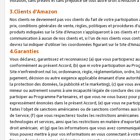
violation, sans préavis et sans préjudice de tout autre droit d’Amazo
3.Clients d’Amazon
Nos clients ne deviennent pas vos clients du fait de votre participati
prix, conditions générales de vente, règles, politiques et procédures d’u
produits indiquées sur le Site d’Amazon s’appliqueront à ces clients et
communication à aucun de nos clients et, si l’un de nos clients vous co
devrez lui indiquer d’utiliser les coordonnées figurant sur le Site d’Ama
4.Garanties
Vous déclarez, garantissez et reconnaissez (a) que vous participerez a
conformément au présent Accord, (b) que ni votre participation au Prog
Site n’enfreindront nul loi, ordonnance, règle, réglementation, ordre, li
jugement, décision ou autre exigence applicable émanant d’une autori
la protection des données, la publicité et le marketing), (c) que vous 
mineur ou autrement soumis à une incapacité légale de conclure des con
participer au Programme Partenaires, et que vous ne vous basez pour pr
expressément énoncées dans le présent Accord, (e) que vous ne particip
faites l’objet de sanctions américaines ou de sanctions conformes aux 
de Service; (f) que vous respecterez toutes les restrictions américaines
technologies et services, ainsi que les restrictions en matière d’exporta
droit américain; et (g) que les informations que vous avez communiqué
Vous pouvez mettre à jour vos informations en vous connectant à votre