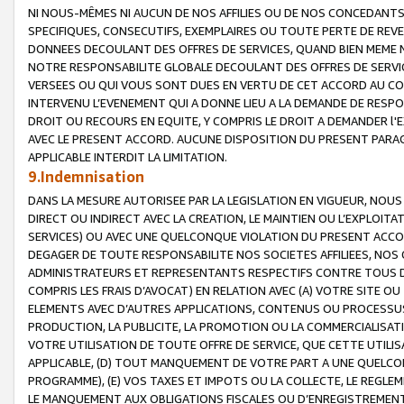
NI NOUS-MÊMES NI AUCUN DE NOS AFFILIES OU DE NOS CONCEDANT
SPECIFIQUES, CONSECUTIFS, EXEMPLAIRES OU TOUTE PERTE DE REVE
DONNEES DECOULANT DES OFFRES DE SERVICES, QUAND BIEN MEME N
NOTRE RESPONSABILITE GLOBALE DECOULANT DES OFFRES DE SERVI
VERSEES OU QUI VOUS SONT DUES EN VERTU DE CET ACCORD AU CO
INTERVENU L’EVENEMENT QUI A DONNE LIEU A LA DEMANDE DE RESP
DROIT OU RECOURS EN EQUITE, Y COMPRIS LE DROIT A DEMANDER l'
AVEC LE PRESENT ACCORD. AUCUNE DISPOSITION DU PRESENT PARAG
APPLICABLE INTERDIT LA LIMITATION.
9.Indemnisation
DANS LA MESURE AUTORISEE PAR LA LEGISLATION EN VIGUEUR, NO
DIRECT OU INDIRECT AVEC LA CREATION, LE MAINTIEN OU L’EXPLOIT
SERVICES) OU AVEC UNE QUELCONQUE VIOLATION DU PRESENT ACCO
DEGAGER DE TOUTE RESPONSABILITE NOS SOCIETES AFFILIEES, NOS 
ADMINISTRATEURS ET REPRESENTANTS RESPECTIFS CONTRE TOUS D
COMPRIS LES FRAIS D’AVOCAT) EN RELATION AVEC (A) VOTRE SITE O
ELEMENTS AVEC D’AUTRES APPLICATIONS, CONTENUS OU PROCESSUS, (
PRODUCTION, LA PUBLICITE, LA PROMOTION OU LA COMMERCIALISAT
VOTRE UTILISATION DE TOUTE OFFRE DE SERVICE, QUE CETTE UTILI
APPLICABLE, (D) TOUT MANQUEMENT DE VOTRE PART A UNE QUELCO
PROGRAMME), (E) VOS TAXES ET IMPOTS OU LA COLLECTE, LE REGLE
LE MANQUEMENT AUX OBLIGATIONS FISCALES OU D’ENREGISTREMENT 