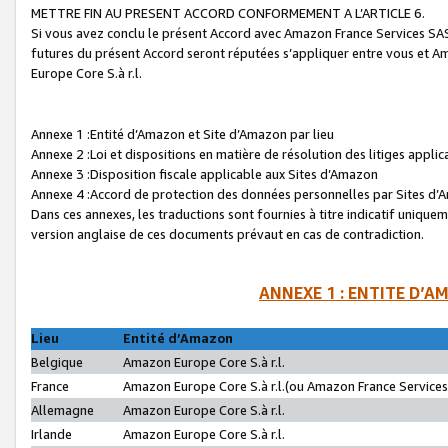
METTRE FIN AU PRESENT ACCORD CONFORMEMENT A L’ARTICLE 6.
Si vous avez conclu le présent Accord avec Amazon France Services SAS 
futures du présent Accord seront réputées s’appliquer entre vous et 
Europe Core S.à r.l.
Annexe 1 :Entité d’Amazon et Site d’Amazon par lieu
Annexe 2 :Loi et dispositions en matière de résolution des litiges appli
Annexe 3 :Disposition fiscale applicable aux Sites d’Amazon
Annexe 4 :Accord de protection des données personnelles par Sites d
Dans ces annexes, les traductions sont fournies à titre indicatif uniquem
version anglaise de ces documents prévaut en cas de contradiction.
ANNEXE 1 : ENTITE D’A
Lieu
Entité d’Amazon
Belgique
Amazon Europe Core S.à r.l.
France
Amazon Europe Core S.à r.l.(ou Amazon France Services 
Allemagne
Amazon Europe Core S.à r.l.
Irlande
Amazon Europe Core S.à r.l.