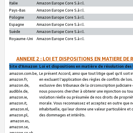
Italie
Amazon Europe Core S.à r.l.
Pays-Bas
Amazon Europe Core S.à r.l.
Pologne
Amazon Europe Core S.à r.l.
Espagne
Amazon Europe Core S.à r.l.
Suède
Amazon Europe Core S.à r.l.
Royaume-Uni
Amazon Europe Core S.à r.l.
ANNEXE 2 : LOI ET DISPOSITIONS EN MATIERE DE
Site d’Amazon
Loi et dispositions en matière de résolution des 
amazon.com.be,
Le présent Accord, ainsi que tout litige quel qu’il soi
amazon.fr,
en excluant l’application des règles de conflits de l
amazon.de,
exclusive des tribunaux de la circonscription judiciai
audible.de,
nous pouvons chercher à obtenir une injonction ou tou
amazon.ie,
violation réelle ou présumée de nos droits de proprié
amazon.it,
morale. Vous reconnaissez et acceptez en outre que n
amazon.nl,
inhabituelle, qui leur donne une valeur particulière 
amazon.pl,
des dommages et intérêts.
amazon.es,
amazon.se,
amazon.co.uk,