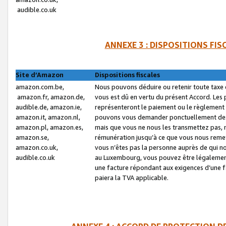
audible.co.uk
ANNEXE 3 : DISPOSITIONS FI
Site d’Amazon
Dispositions fiscales
amazon.com.be,
Nous pouvons déduire ou retenir toute taxe 
amazon.fr, amazon.de,
vous est dû en vertu du présent Accord. Les 
audible.de, amazon.ie,
représenteront le paiement ou le règlement 
amazon.it, amazon.nl,
pouvons vous demander ponctuellement des r
amazon.pl, amazon.es,
mais que vous ne nous les transmettez pas, n
amazon.se,
rémunération jusqu’à ce que vous nous reme
amazon.co.uk,
vous n’êtes pas la personne auprès de qui no
audible.co.uk
au Luxembourg, vous pouvez être légalement 
une facture répondant aux exigences d’une 
paiera la TVA applicable.