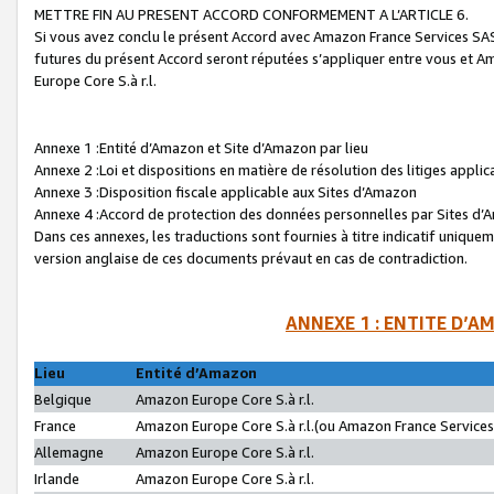
METTRE FIN AU PRESENT ACCORD CONFORMEMENT A L’ARTICLE 6.
Si vous avez conclu le présent Accord avec Amazon France Services SAS 
futures du présent Accord seront réputées s’appliquer entre vous et 
Europe Core S.à r.l.
Annexe 1 :Entité d’Amazon et Site d’Amazon par lieu
Annexe 2 :Loi et dispositions en matière de résolution des litiges appli
Annexe 3 :Disposition fiscale applicable aux Sites d’Amazon
Annexe 4 :Accord de protection des données personnelles par Sites d
Dans ces annexes, les traductions sont fournies à titre indicatif uniquem
version anglaise de ces documents prévaut en cas de contradiction.
ANNEXE 1 : ENTITE D’A
Lieu
Entité d’Amazon
Belgique
Amazon Europe Core S.à r.l.
France
Amazon Europe Core S.à r.l.(ou Amazon France Services 
Allemagne
Amazon Europe Core S.à r.l.
Irlande
Amazon Europe Core S.à r.l.