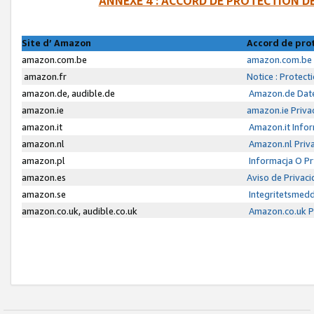
ANNEXE 4 : ACCORD DE PROTECTION 
Site d’ Amazon
Accord de pro
amazon.com.be
amazon.com.be 
amazon.fr
Notice : Protect
amazon.de, audible.de
Amazon.de Date
amazon.ie
amazon.ie Priva
amazon.it
Amazon.it Infor
amazon.nl
Amazon.nl Priva
amazon.pl
Informacja O P
amazon.es
Aviso de Privac
amazon.se
Integritetsmed
amazon.co.uk, audible.co.uk
Amazon.co.uk Pr