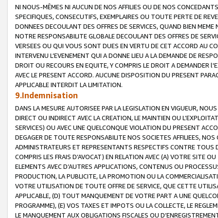
NI NOUS-MÊMES NI AUCUN DE NOS AFFILIES OU DE NOS CONCEDANT
SPECIFIQUES, CONSECUTIFS, EXEMPLAIRES OU TOUTE PERTE DE REVE
DONNEES DECOULANT DES OFFRES DE SERVICES, QUAND BIEN MEME N
NOTRE RESPONSABILITE GLOBALE DECOULANT DES OFFRES DE SERVI
VERSEES OU QUI VOUS SONT DUES EN VERTU DE CET ACCORD AU CO
INTERVENU L’EVENEMENT QUI A DONNE LIEU A LA DEMANDE DE RESP
DROIT OU RECOURS EN EQUITE, Y COMPRIS LE DROIT A DEMANDER l'
AVEC LE PRESENT ACCORD. AUCUNE DISPOSITION DU PRESENT PARAG
APPLICABLE INTERDIT LA LIMITATION.
9.Indemnisation
DANS LA MESURE AUTORISEE PAR LA LEGISLATION EN VIGUEUR, NO
DIRECT OU INDIRECT AVEC LA CREATION, LE MAINTIEN OU L’EXPLOIT
SERVICES) OU AVEC UNE QUELCONQUE VIOLATION DU PRESENT ACCO
DEGAGER DE TOUTE RESPONSABILITE NOS SOCIETES AFFILIEES, NOS 
ADMINISTRATEURS ET REPRESENTANTS RESPECTIFS CONTRE TOUS D
COMPRIS LES FRAIS D’AVOCAT) EN RELATION AVEC (A) VOTRE SITE O
ELEMENTS AVEC D’AUTRES APPLICATIONS, CONTENUS OU PROCESSUS, (
PRODUCTION, LA PUBLICITE, LA PROMOTION OU LA COMMERCIALISAT
VOTRE UTILISATION DE TOUTE OFFRE DE SERVICE, QUE CETTE UTILI
APPLICABLE, (D) TOUT MANQUEMENT DE VOTRE PART A UNE QUELCO
PROGRAMME), (E) VOS TAXES ET IMPOTS OU LA COLLECTE, LE REGLE
LE MANQUEMENT AUX OBLIGATIONS FISCALES OU D’ENREGISTREMENT 