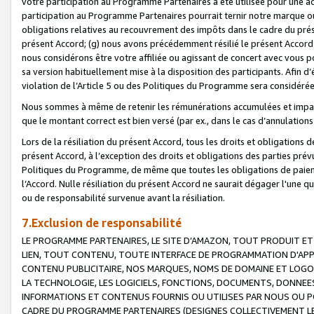
votre participation au Programme Partenaires a été utilisée pour une ac
participation au Programme Partenaires pourrait ternir notre marque ou
obligations relatives au recouvrement des impôts dans le cadre du prése
présent Accord; (g) nous avons précédemment résilié le présent Accord
nous considérons être votre affiliée ou agissant de concert avec vous 
sa version habituellement mise à la disposition des participants. Afin d’é
violation de l’Article 5 ou des Politiques du Programme sera considéré
Nous sommes à même de retenir les rémunérations accumulées et impayée
que le montant correct est bien versé (par ex., dans le cas d’annulations
Lors de la résiliation du présent Accord, tous les droits et obligations 
présent Accord, à l’exception des droits et obligations des parties prévus
Politiques du Programme, de même que toutes les obligations de paiement
l’Accord. Nulle résiliation du présent Accord ne saurait dégager l'une 
ou de responsabilité survenue avant la résiliation.
7.Exclusion de responsabilité
LE PROGRAMME PARTENAIRES, LE SITE D’AMAZON, TOUT PRODUIT ET 
LIEN, TOUT CONTENU, TOUTE INTERFACE DE PROGRAMMATION D'APP
CONTENU PUBLICITAIRE, NOS MARQUES, NOMS DE DOMAINE ET LOGOS
LA TECHNOLOGIE, LES LOGICIELS, FONCTIONS, DOCUMENTS, DONNEES
INFORMATIONS ET CONTENUS FOURNIS OU UTILISES PAR NOUS OU P
CADRE DU PROGRAMME PARTENAIRES (DESIGNES COLLECTIVEMENT LE