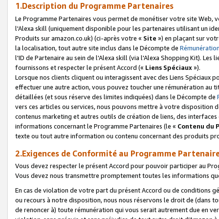
1.Description du Programme Partenaires
Le Programme Partenaires vous permet de monétiser votre site Web, vos 
l'Alexa skill (uniquement disponible pour les partenaires utilisant un 
Produits sur amazon.co.uk) (ci-après votre «
Site
») en plaçant sur votr
la localisation, tout autre site inclus dans le Décompte de
Rémunération
l'ID de Partenaire au sein de l'Alexa skill (via l'Alexa Shopping Kit). Le
fournissons et respecter le présent Accord («
Liens Spéciaux
»).
Lorsque nos clients cliquent ou interagissent avec des Liens Spéciaux p
effectuer une autre action, vous pouvez toucher une rémunération au ti
détaillées (et sous réserve des limites indiquées) dans le Décompte de
vers ces articles ou services, nous pouvons mettre à votre disposition d
contenus marketing et autres outils de création de liens, des interfaces
informations concernant le Programme Partenaires (le «
Contenu du 
texte ou tout autre information ou contenu concernant des produits prop
2.Exigences de Conformité au Programme Partenair
Vous devez respecter le présent Accord pour pouvoir participer au Pr
Vous devez nous transmettre promptement toutes les informations que
En cas de violation de votre part du présent Accord ou de conditions g
ou recours à notre disposition, nous nous réservons le droit de (dans 
de renoncer à) toute rémunération qui vous serait autrement due en ver