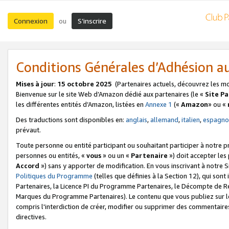
Connexion
S’inscrire
ou
Conditions Générales d’Adhésion 
Mises à jour
:
15 octobre 2025
(Partenaires actuels, découvrez les m
Bienvenue sur le site Web d’Amazon dédié aux partenaires (le «
Site P
les différentes entités d’Amazon, listées en
Annexe 1
(«
Amazon
» ou «
Des traductions sont disponibles en:
anglais
,
allemand
,
italien
,
espagno
prévaut.
Toute personne ou entité participant ou souhaitant participer à notre 
personnes ou entités, «
vous
» ou un «
Partenaire
») doit accepter le
Accord
») sans y apporter de modification. En vous inscrivant à notre Si
Politiques du Programme
(telles que définies à la Section 12), qui so
Partenaires, la Licence PI du Programme Partenaires, le Décompte de 
Marques du Programme Partenaires). Le contenu que vous publiez sur l
compris l'interdiction de créer, modifier ou supprimer des commentaires
directives.