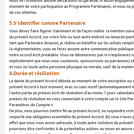
Nous ne formulons aucune déclaration ou garantie, ni aucun engagemen
moment de votre participation au Programme Partenaires, et nous ne p
de vos attentes.
5.S’identifier comme Partenaire
Vous devez faire figurer clairement et de façon visible la mention sui
du présent Accord, sur votre Site ou tout autre endroit où Amazon peut vo
tant que Partenaire Amazon, je réalise un bénéfice sur les achats remplis
la réglementation, vous ne ferez aucune autre communication publique
notre accord écrit préalable. Vous ne dénaturerez pas ni n’enjoliverez 
implicitement que nous vous soutenons, sponsorisons ou parrainons) et v
et vous ou toute autre personne physique ou morale, sauf de la manièr
6.Durée et résiliation
La durée du présent Accord débute au moment de votre inscription ou de
présent Accord à tout moment, avec ou sans motif (automatiquement et sa
l’autre partie un préavis écrit de résiliation d’au moins 7 jours calenda
préavis de résiliation en vous connectant à votre compte sur le Site Par
Paramètres du Compte ».
De plus, nous pouvons mettre fin au présent Accord, ou suspendre votre 
respecté une obligation essentielle du présent Accord; (b) vous n’avez p
effet que nous vous avons adressée, à toute autre violation du présen
pourrions être confrontés à de potentielles actions ou mises en œuvre 