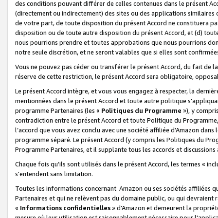
des conditions pouvant différer de celles contenues dans le présent Ac
(directement ou indirectement) des sites ou des applications similaires o
de votre part, de toute disposition du présent Accord ne constituera pa
disposition ou de toute autre disposition du présent Accord, et (d) tou
nous pourrions prendre et toutes approbations que nous pourrions donn
notre seule discrétion, et ne seront valables que si elles sont confirmée
Vous ne pouvez pas céder ou transférer le présent Accord, du fait de la 
réserve de cette restriction, le présent Accord sera obligatoire, opposab
Le présent Accord intègre, et vous vous engagez à respecter, la dernière 
mentionnées dans le présent Accord et toute autre politique s’appliqua
programme Partenaires (les «
Politiques du Programme
»), y compri
contradiction entre le présent Accord et toute Politique du Programme, 
l’accord que vous avez conclu avec une société affiliée d’Amazon dans 
programme séparé. Le présent Accord (y compris les Politiques du Progr
Programme Partenaires, et il supplante tous les accords et discussions 
Chaque fois qu’ils sont utilisés dans le présent Accord, les termes « in
s'entendent sans limitation.
Toutes les informations concernant Amazon ou ses sociétés affiliées 
Partenaires et qui ne relèvent pas du domaine public, ou qui devraient
«
Informations confidentielles
» d’Amazon et demeurent la propriété 
mesure où leur utilisation est raisonnablement nécessaire pour l'appli