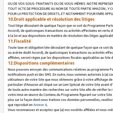
OU DE VOS SOUS-TRAITANTS OU DE VOUS-MÊMES. NOTRE REPRES
TOUT ACTE DE PROCEDURE AU NOM DE TOUTE PARTIE AMAZON , Y CO
POUR LA PROTECTION DE DROITS, ET NOTAMMENT POUR FAIRE APPL
10.Droit applicable et résolution des litiges
Tout litige découlant de quelque façon que ce soit du Programme Parte
Accord), de quelconques transactions ou activités effectuées en vertu d
à la loi et aux dispositions en matière de résolution des litiges applic
11.Fiscalité
Toute taxe et obligation liée découlant de quelque façon que ce soit 
ou avérée dudit Accord), de quelconques transactions ou activités effe
affiliées, seront régies par les dispositions fiscales applicables au Si
12.Dispositions complémentaires
Nous pouvons envoyer des communications relatives au programme Parten
notifications push et des SMS. En outre, nous sommes autorisés à (a) cont
utilisateurs de votre Site que nous obtenons grâce à votre affichage de
particulier d'Amazon ait cliqué sur un Lien Spécial de votre Site avant d
de toute autre manière des recherches sur votre Site afin de vérifier le re
votre mise en œuvre du Contenu du Programme figurant sur votre Site à
plus sur la façon dont nous traitons vos données personnelles, veuille
que reproduit en
Annexe 4
,
Vous reconnaissez et acceptez que (a) nos sociétés affiliées et nous-m