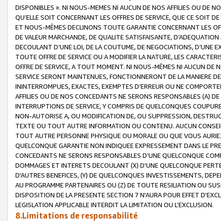
DISPONIBLES ». NI NOUS-MEMES NI AUCUN DE NOS AFFILIES OU D
QU’ELLE SOIT CONCERNANT LES OFFRES DE SERVICE, QUE CE SOIT DE
ET NOUS-MÊMES DECLINONS TOUTE GARANTIE CONCERNANT LES OFFRE
DE VALEUR MARCHANDE, DE QUALITE SATISFAISANTE, D’ADEQUATION
DECOULANT D’UNE LOI, DE LA COUTUME, DE NEGOCIATIONS, D’UNE
TOUTE OFFRE DE SERVICE OU A MODIFIER LA NATURE, LES CARACTERI
OFFRE DE SERVICE, A TOUT MOMENT. NI NOUS-MÊMES NI AUCUN DE 
SERVICE SERONT MAINTENUES, FONCTIONNERONT DE LA MANIERE DECR
ININTERROMPUES, EXACTES, EXEMPTES D’ERREUR OU NE COMPORT
AFFILIES OU DE NOS CONCEDANTS NE SERONS RESPONSABLES (A) DE
INTERRUPTIONS DE SERVICE, Y COMPRIS DE QUELCONQUES COUPURE
NON-AUTORISE A, OU MODIFICATION DE, OU SUPPRESSION, DESTRUC
TEXTE OU TOUT AUTRE INFORMATION OU CONTENU. AUCUN CONSEIL 
TOUT AUTRE PERSONNE PHYSIQUE OU MORALE OU QUE VOUS AURIEZ 
QUELCONQUE GARANTIE NON INDIQUEE EXPRESSEMENT DANS LE PRES
CONCEDANTS NE SERONS RESPONSABLES D’UNE QUELCONQUE COM
DOMMAGES ET INTERETS DECOULANT (X) D'UNE QUELCONQUE PERTE D
D'AUTRES BENEFICES, (Y) DE QUELCONQUES INVESTISSEMENTS, DEP
AU PROGRAMME PARTENAIRES OU (Z) DE TOUTE RESILIATION OU SU
DISPOSITION DE LA PRESENTE SECTION 7 N'AURA POUR EFFET D'EXC
LEGISLATION APPLICABLE INTERDIT LA LIMITATION OU L’EXCLUSION.
8.Limitations de responsabilité