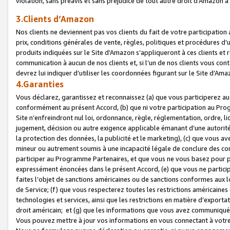
violation, sans préavis et sans préjudice de tout autre droit d’Amazo
3.Clients d’Amazon
Nos clients ne deviennent pas vos clients du fait de votre participati
prix, conditions générales de vente, règles, politiques et procédures d’u
produits indiquées sur le Site d’Amazon s’appliqueront à ces clients et
communication à aucun de nos clients et, si l’un de nos clients vous co
devrez lui indiquer d’utiliser les coordonnées figurant sur le Site d’Ama
4.Garanties
Vous déclarez, garantissez et reconnaissez (a) que vous participerez a
conformément au présent Accord, (b) que ni votre participation au Prog
Site n’enfreindront nul loi, ordonnance, règle, réglementation, ordre, li
jugement, décision ou autre exigence applicable émanant d’une autori
la protection des données, la publicité et le marketing), (c) que vous 
mineur ou autrement soumis à une incapacité légale de conclure des con
participer au Programme Partenaires, et que vous ne vous basez pour pr
expressément énoncées dans le présent Accord, (e) que vous ne particip
faites l’objet de sanctions américaines ou de sanctions conformes aux 
de Service; (f) que vous respecterez toutes les restrictions américaines
technologies et services, ainsi que les restrictions en matière d’exporta
droit américain; et (g) que les informations que vous avez communiqué
Vous pouvez mettre à jour vos informations en vous connectant à votre