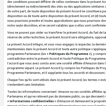
des conditions pouvant différer de celles contenues dans le présent Ac
(directement ou indirectement) des sites ou des applications similaires o
de votre part, de toute disposition du présent Accord ne constituera pa
disposition ou de toute autre disposition du présent Accord, et (d) tou
nous pourrions prendre et toutes approbations que nous pourrions donn
notre seule discrétion, et ne seront valables que si elles sont confirmée
Vous ne pouvez pas céder ou transférer le présent Accord, du fait de la 
réserve de cette restriction, le présent Accord sera obligatoire, opposab
Le présent Accord intègre, et vous vous engagez à respecter, la dernière 
mentionnées dans le présent Accord et toute autre politique s’appliqua
programme Partenaires (les «
Politiques du Programme
»), y compri
contradiction entre le présent Accord et toute Politique du Programme, 
l’accord que vous avez conclu avec une société affiliée d’Amazon dans 
programme séparé. Le présent Accord (y compris les Politiques du Progr
Programme Partenaires, et il supplante tous les accords et discussions 
Chaque fois qu’ils sont utilisés dans le présent Accord, les termes « in
s'entendent sans limitation.
Toutes les informations concernant Amazon ou ses sociétés affiliées 
Partenaires et qui ne relèvent pas du domaine public, ou qui devraient
«
Informations confidentielles
» d’Amazon et demeurent la propriété 
mesure où leur utilisation est raisonnablement nécessaire pour l'appli