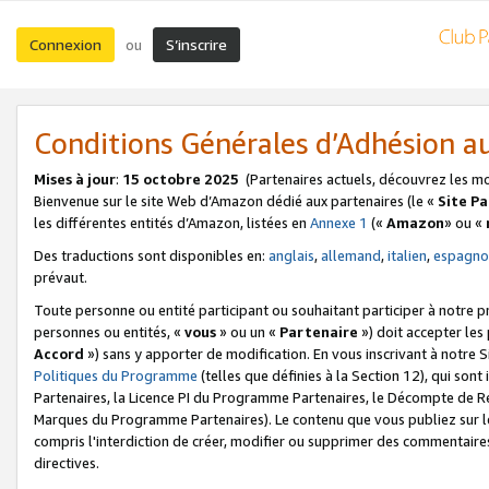
Connexion
S’inscrire
ou
Conditions Générales d’Adhésion 
Mises à jour
:
15 octobre 2025
(Partenaires actuels, découvrez les m
Bienvenue sur le site Web d’Amazon dédié aux partenaires (le «
Site P
les différentes entités d’Amazon, listées en
Annexe 1
(«
Amazon
» ou «
Des traductions sont disponibles en:
anglais
,
allemand
,
italien
,
espagno
prévaut.
Toute personne ou entité participant ou souhaitant participer à notre 
personnes ou entités, «
vous
» ou un «
Partenaire
») doit accepter le
Accord
») sans y apporter de modification. En vous inscrivant à notre Si
Politiques du Programme
(telles que définies à la Section 12), qui so
Partenaires, la Licence PI du Programme Partenaires, le Décompte de 
Marques du Programme Partenaires). Le contenu que vous publiez sur l
compris l'interdiction de créer, modifier ou supprimer des commentaires
directives.