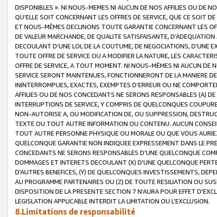
DISPONIBLES ». NI NOUS-MEMES NI AUCUN DE NOS AFFILIES OU D
QU’ELLE SOIT CONCERNANT LES OFFRES DE SERVICE, QUE CE SOIT DE
ET NOUS-MÊMES DECLINONS TOUTE GARANTIE CONCERNANT LES OFFRE
DE VALEUR MARCHANDE, DE QUALITE SATISFAISANTE, D’ADEQUATION
DECOULANT D’UNE LOI, DE LA COUTUME, DE NEGOCIATIONS, D’UNE
TOUTE OFFRE DE SERVICE OU A MODIFIER LA NATURE, LES CARACTERI
OFFRE DE SERVICE, A TOUT MOMENT. NI NOUS-MÊMES NI AUCUN DE 
SERVICE SERONT MAINTENUES, FONCTIONNERONT DE LA MANIERE DECR
ININTERROMPUES, EXACTES, EXEMPTES D’ERREUR OU NE COMPORT
AFFILIES OU DE NOS CONCEDANTS NE SERONS RESPONSABLES (A) DE
INTERRUPTIONS DE SERVICE, Y COMPRIS DE QUELCONQUES COUPURE
NON-AUTORISE A, OU MODIFICATION DE, OU SUPPRESSION, DESTRUC
TEXTE OU TOUT AUTRE INFORMATION OU CONTENU. AUCUN CONSEIL 
TOUT AUTRE PERSONNE PHYSIQUE OU MORALE OU QUE VOUS AURIEZ 
QUELCONQUE GARANTIE NON INDIQUEE EXPRESSEMENT DANS LE PRES
CONCEDANTS NE SERONS RESPONSABLES D’UNE QUELCONQUE COM
DOMMAGES ET INTERETS DECOULANT (X) D'UNE QUELCONQUE PERTE D
D'AUTRES BENEFICES, (Y) DE QUELCONQUES INVESTISSEMENTS, DEP
AU PROGRAMME PARTENAIRES OU (Z) DE TOUTE RESILIATION OU SU
DISPOSITION DE LA PRESENTE SECTION 7 N'AURA POUR EFFET D'EXC
LEGISLATION APPLICABLE INTERDIT LA LIMITATION OU L’EXCLUSION.
8.Limitations de responsabilité