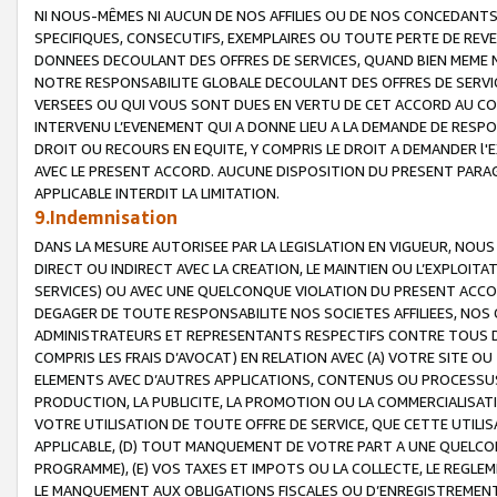
NI NOUS-MÊMES NI AUCUN DE NOS AFFILIES OU DE NOS CONCEDANT
SPECIFIQUES, CONSECUTIFS, EXEMPLAIRES OU TOUTE PERTE DE REVE
DONNEES DECOULANT DES OFFRES DE SERVICES, QUAND BIEN MEME N
NOTRE RESPONSABILITE GLOBALE DECOULANT DES OFFRES DE SERVI
VERSEES OU QUI VOUS SONT DUES EN VERTU DE CET ACCORD AU CO
INTERVENU L’EVENEMENT QUI A DONNE LIEU A LA DEMANDE DE RESP
DROIT OU RECOURS EN EQUITE, Y COMPRIS LE DROIT A DEMANDER l'
AVEC LE PRESENT ACCORD. AUCUNE DISPOSITION DU PRESENT PARAG
APPLICABLE INTERDIT LA LIMITATION.
9.Indemnisation
DANS LA MESURE AUTORISEE PAR LA LEGISLATION EN VIGUEUR, NO
DIRECT OU INDIRECT AVEC LA CREATION, LE MAINTIEN OU L’EXPLOIT
SERVICES) OU AVEC UNE QUELCONQUE VIOLATION DU PRESENT ACCO
DEGAGER DE TOUTE RESPONSABILITE NOS SOCIETES AFFILIEES, NOS 
ADMINISTRATEURS ET REPRESENTANTS RESPECTIFS CONTRE TOUS D
COMPRIS LES FRAIS D’AVOCAT) EN RELATION AVEC (A) VOTRE SITE O
ELEMENTS AVEC D’AUTRES APPLICATIONS, CONTENUS OU PROCESSUS, (
PRODUCTION, LA PUBLICITE, LA PROMOTION OU LA COMMERCIALISAT
VOTRE UTILISATION DE TOUTE OFFRE DE SERVICE, QUE CETTE UTILI
APPLICABLE, (D) TOUT MANQUEMENT DE VOTRE PART A UNE QUELCO
PROGRAMME), (E) VOS TAXES ET IMPOTS OU LA COLLECTE, LE REGLE
LE MANQUEMENT AUX OBLIGATIONS FISCALES OU D’ENREGISTREMENT 