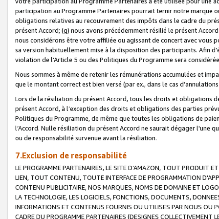
votre participation au Programme Partenaires a été utilisée pour une ac
participation au Programme Partenaires pourrait ternir notre marque ou
obligations relatives au recouvrement des impôts dans le cadre du prése
présent Accord; (g) nous avons précédemment résilié le présent Accord
nous considérons être votre affiliée ou agissant de concert avec vous 
sa version habituellement mise à la disposition des participants. Afin d’é
violation de l’Article 5 ou des Politiques du Programme sera considéré
Nous sommes à même de retenir les rémunérations accumulées et impayée
que le montant correct est bien versé (par ex., dans le cas d’annulations
Lors de la résiliation du présent Accord, tous les droits et obligations 
présent Accord, à l’exception des droits et obligations des parties prévus
Politiques du Programme, de même que toutes les obligations de paiement
l’Accord. Nulle résiliation du présent Accord ne saurait dégager l'une 
ou de responsabilité survenue avant la résiliation.
7.Exclusion de responsabilité
LE PROGRAMME PARTENAIRES, LE SITE D’AMAZON, TOUT PRODUIT ET 
LIEN, TOUT CONTENU, TOUTE INTERFACE DE PROGRAMMATION D'APP
CONTENU PUBLICITAIRE, NOS MARQUES, NOMS DE DOMAINE ET LOGOS
LA TECHNOLOGIE, LES LOGICIELS, FONCTIONS, DOCUMENTS, DONNEES
INFORMATIONS ET CONTENUS FOURNIS OU UTILISES PAR NOUS OU P
CADRE DU PROGRAMME PARTENAIRES (DESIGNES COLLECTIVEMENT LE