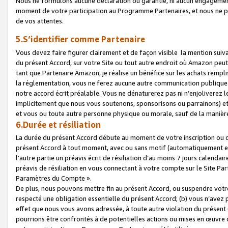
Nous ne formulons aucune déclaration ou garantie, ni aucun engagemen
moment de votre participation au Programme Partenaires, et nous ne p
de vos attentes.
5.S’identifier comme Partenaire
Vous devez faire figurer clairement et de façon visible la mention sui
du présent Accord, sur votre Site ou tout autre endroit où Amazon peut vo
tant que Partenaire Amazon, je réalise un bénéfice sur les achats remplis
la réglementation, vous ne ferez aucune autre communication publique
notre accord écrit préalable. Vous ne dénaturerez pas ni n’enjoliverez 
implicitement que nous vous soutenons, sponsorisons ou parrainons) et v
et vous ou toute autre personne physique ou morale, sauf de la manièr
6.Durée et résiliation
La durée du présent Accord débute au moment de votre inscription ou de
présent Accord à tout moment, avec ou sans motif (automatiquement et sa
l’autre partie un préavis écrit de résiliation d’au moins 7 jours calenda
préavis de résiliation en vous connectant à votre compte sur le Site Par
Paramètres du Compte ».
De plus, nous pouvons mettre fin au présent Accord, ou suspendre votre 
respecté une obligation essentielle du présent Accord; (b) vous n’avez p
effet que nous vous avons adressée, à toute autre violation du présen
pourrions être confrontés à de potentielles actions ou mises en œuvre 