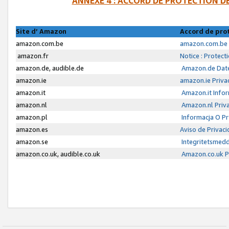
ANNEXE 4 : ACCORD DE PROTECTION 
Site d’ Amazon
Accord de pro
amazon.com.be
amazon.com.be 
amazon.fr
Notice : Protect
amazon.de, audible.de
Amazon.de Date
amazon.ie
amazon.ie Priva
amazon.it
Amazon.it Infor
amazon.nl
Amazon.nl Priva
amazon.pl
Informacja O P
amazon.es
Aviso de Privac
amazon.se
Integritetsmed
amazon.co.uk, audible.co.uk
Amazon.co.uk Pr