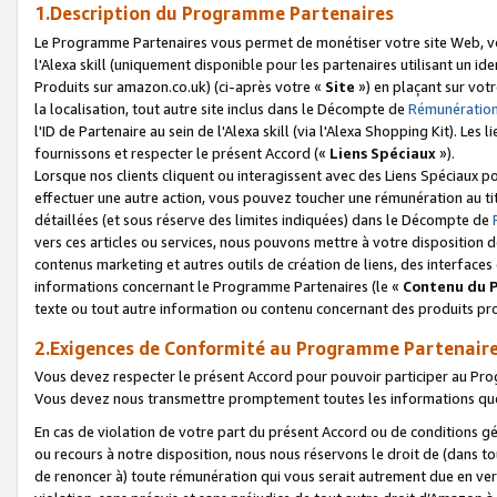
1.Description du Programme Partenaires
Le Programme Partenaires vous permet de monétiser votre site Web, vos 
l'Alexa skill (uniquement disponible pour les partenaires utilisant un 
Produits sur amazon.co.uk) (ci-après votre «
Site
») en plaçant sur votr
la localisation, tout autre site inclus dans le Décompte de
Rémunération
l'ID de Partenaire au sein de l'Alexa skill (via l'Alexa Shopping Kit). Le
fournissons et respecter le présent Accord («
Liens Spéciaux
»).
Lorsque nos clients cliquent ou interagissent avec des Liens Spéciaux p
effectuer une autre action, vous pouvez toucher une rémunération au ti
détaillées (et sous réserve des limites indiquées) dans le Décompte de
vers ces articles ou services, nous pouvons mettre à votre disposition d
contenus marketing et autres outils de création de liens, des interfaces
informations concernant le Programme Partenaires (le «
Contenu du 
texte ou tout autre information ou contenu concernant des produits prop
2.Exigences de Conformité au Programme Partenair
Vous devez respecter le présent Accord pour pouvoir participer au Pr
Vous devez nous transmettre promptement toutes les informations que
En cas de violation de votre part du présent Accord ou de conditions g
ou recours à notre disposition, nous nous réservons le droit de (dans 
de renoncer à) toute rémunération qui vous serait autrement due en ver