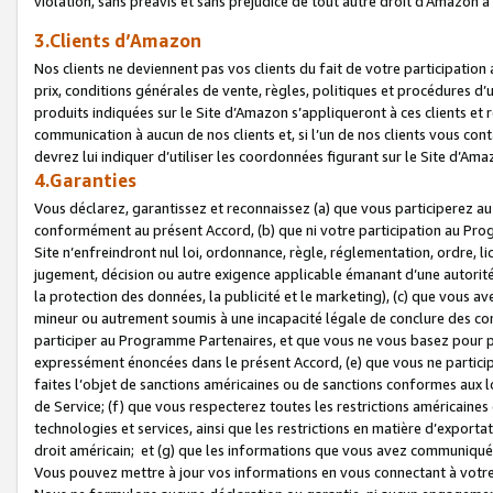
violation, sans préavis et sans préjudice de tout autre droit d’Amazo
3.Clients d’Amazon
Nos clients ne deviennent pas vos clients du fait de votre participati
prix, conditions générales de vente, règles, politiques et procédures d’u
produits indiquées sur le Site d’Amazon s’appliqueront à ces clients et
communication à aucun de nos clients et, si l’un de nos clients vous co
devrez lui indiquer d’utiliser les coordonnées figurant sur le Site d’Ama
4.Garanties
Vous déclarez, garantissez et reconnaissez (a) que vous participerez a
conformément au présent Accord, (b) que ni votre participation au Prog
Site n’enfreindront nul loi, ordonnance, règle, réglementation, ordre, li
jugement, décision ou autre exigence applicable émanant d’une autori
la protection des données, la publicité et le marketing), (c) que vous 
mineur ou autrement soumis à une incapacité légale de conclure des con
participer au Programme Partenaires, et que vous ne vous basez pour pr
expressément énoncées dans le présent Accord, (e) que vous ne particip
faites l’objet de sanctions américaines ou de sanctions conformes aux 
de Service; (f) que vous respecterez toutes les restrictions américaines
technologies et services, ainsi que les restrictions en matière d’exporta
droit américain; et (g) que les informations que vous avez communiqué
Vous pouvez mettre à jour vos informations en vous connectant à votre