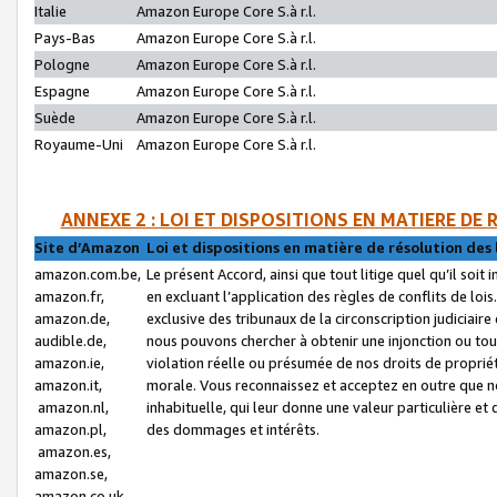
Italie
Amazon Europe Core S.à r.l.
Pays-Bas
Amazon Europe Core S.à r.l.
Pologne
Amazon Europe Core S.à r.l.
Espagne
Amazon Europe Core S.à r.l.
Suède
Amazon Europe Core S.à r.l.
Royaume-Uni
Amazon Europe Core S.à r.l.
ANNEXE 2 : LOI ET DISPOSITIONS EN MATIERE DE
Site d’Amazon
Loi et dispositions en matière de résolution des 
amazon.com.be,
Le présent Accord, ainsi que tout litige quel qu’il soi
amazon.fr,
en excluant l’application des règles de conflits de l
amazon.de,
exclusive des tribunaux de la circonscription judiciai
audible.de,
nous pouvons chercher à obtenir une injonction ou tou
amazon.ie,
violation réelle ou présumée de nos droits de proprié
amazon.it,
morale. Vous reconnaissez et acceptez en outre que n
amazon.nl,
inhabituelle, qui leur donne une valeur particulière 
amazon.pl,
des dommages et intérêts.
amazon.es,
amazon.se,
amazon.co.uk,