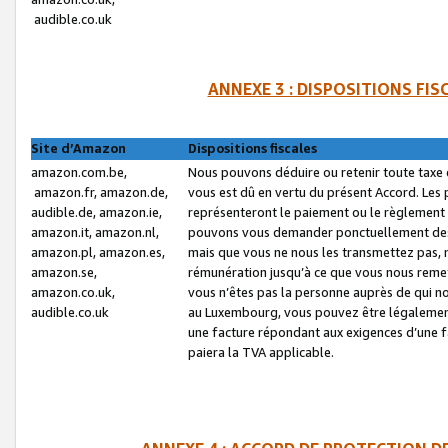
audible.co.uk
ANNEXE 3 : DISPOSITIONS FI
Site d’Amazon
Dispositions fiscales
amazon.com.be,
Nous pouvons déduire ou retenir toute taxe 
amazon.fr, amazon.de,
vous est dû en vertu du présent Accord. Les 
audible.de, amazon.ie,
représenteront le paiement ou le règlement 
amazon.it, amazon.nl,
pouvons vous demander ponctuellement des r
amazon.pl, amazon.es,
mais que vous ne nous les transmettez pas, n
amazon.se,
rémunération jusqu’à ce que vous nous reme
amazon.co.uk,
vous n’êtes pas la personne auprès de qui no
audible.co.uk
au Luxembourg, vous pouvez être légalement 
une facture répondant aux exigences d’une 
paiera la TVA applicable.