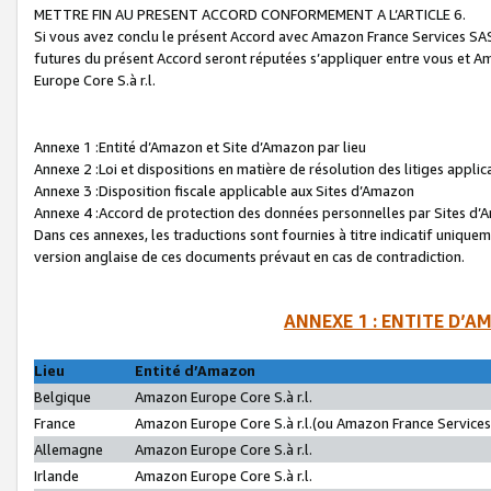
METTRE FIN AU PRESENT ACCORD CONFORMEMENT A L’ARTICLE 6.
Si vous avez conclu le présent Accord avec Amazon France Services SAS 
futures du présent Accord seront réputées s’appliquer entre vous et 
Europe Core S.à r.l.
Annexe 1 :Entité d’Amazon et Site d’Amazon par lieu
Annexe 2 :Loi et dispositions en matière de résolution des litiges appli
Annexe 3 :Disposition fiscale applicable aux Sites d’Amazon
Annexe 4 :Accord de protection des données personnelles par Sites d
Dans ces annexes, les traductions sont fournies à titre indicatif uniquem
version anglaise de ces documents prévaut en cas de contradiction.
ANNEXE 1 : ENTITE D’A
Lieu
Entité d’Amazon
Belgique
Amazon Europe Core S.à r.l.
France
Amazon Europe Core S.à r.l.(ou Amazon France Services 
Allemagne
Amazon Europe Core S.à r.l.
Irlande
Amazon Europe Core S.à r.l.