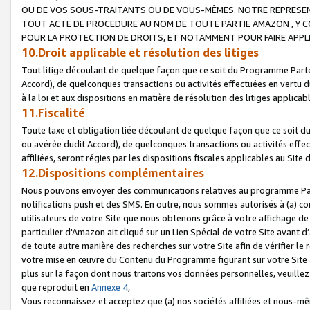
OU DE VOS SOUS-TRAITANTS OU DE VOUS-MÊMES. NOTRE REPRES
TOUT ACTE DE PROCEDURE AU NOM DE TOUTE PARTIE AMAZON , Y CO
POUR LA PROTECTION DE DROITS, ET NOTAMMENT POUR FAIRE APPL
10.Droit applicable et résolution des litiges
Tout litige découlant de quelque façon que ce soit du Programme Parte
Accord), de quelconques transactions ou activités effectuées en vertu d
à la loi et aux dispositions en matière de résolution des litiges applic
11.Fiscalité
Toute taxe et obligation liée découlant de quelque façon que ce soit 
ou avérée dudit Accord), de quelconques transactions ou activités effe
affiliées, seront régies par les dispositions fiscales applicables au Si
12.Dispositions complémentaires
Nous pouvons envoyer des communications relatives au programme Parten
notifications push et des SMS. En outre, nous sommes autorisés à (a) cont
utilisateurs de votre Site que nous obtenons grâce à votre affichage de
particulier d'Amazon ait cliqué sur un Lien Spécial de votre Site avant d
de toute autre manière des recherches sur votre Site afin de vérifier le re
votre mise en œuvre du Contenu du Programme figurant sur votre Site à
plus sur la façon dont nous traitons vos données personnelles, veuille
que reproduit en
Annexe 4
,
Vous reconnaissez et acceptez que (a) nos sociétés affiliées et nous-m