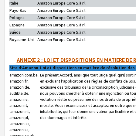
Italie
Amazon Europe Core S.à r.l.
Pays-Bas
Amazon Europe Core S.à r.l.
Pologne
Amazon Europe Core S.à r.l.
Espagne
Amazon Europe Core S.à r.l.
Suède
Amazon Europe Core S.à r.l.
Royaume-Uni
Amazon Europe Core S.à r.l.
ANNEXE 2 : LOI ET DISPOSITIONS EN MATIERE DE
Site d’Amazon
Loi et dispositions en matière de résolution des 
amazon.com.be,
Le présent Accord, ainsi que tout litige quel qu’il soi
amazon.fr,
en excluant l’application des règles de conflits de l
amazon.de,
exclusive des tribunaux de la circonscription judiciai
audible.de,
nous pouvons chercher à obtenir une injonction ou tou
amazon.ie,
violation réelle ou présumée de nos droits de proprié
amazon.it,
morale. Vous reconnaissez et acceptez en outre que n
amazon.nl,
inhabituelle, qui leur donne une valeur particulière 
amazon.pl,
des dommages et intérêts.
amazon.es,
amazon.se,
amazon.co.uk,