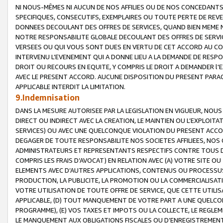
NI NOUS-MÊMES NI AUCUN DE NOS AFFILIES OU DE NOS CONCEDANT
SPECIFIQUES, CONSECUTIFS, EXEMPLAIRES OU TOUTE PERTE DE REVE
DONNEES DECOULANT DES OFFRES DE SERVICES, QUAND BIEN MEME N
NOTRE RESPONSABILITE GLOBALE DECOULANT DES OFFRES DE SERVI
VERSEES OU QUI VOUS SONT DUES EN VERTU DE CET ACCORD AU CO
INTERVENU L’EVENEMENT QUI A DONNE LIEU A LA DEMANDE DE RESP
DROIT OU RECOURS EN EQUITE, Y COMPRIS LE DROIT A DEMANDER l'
AVEC LE PRESENT ACCORD. AUCUNE DISPOSITION DU PRESENT PARAG
APPLICABLE INTERDIT LA LIMITATION.
9.Indemnisation
DANS LA MESURE AUTORISEE PAR LA LEGISLATION EN VIGUEUR, NO
DIRECT OU INDIRECT AVEC LA CREATION, LE MAINTIEN OU L’EXPLOIT
SERVICES) OU AVEC UNE QUELCONQUE VIOLATION DU PRESENT ACCO
DEGAGER DE TOUTE RESPONSABILITE NOS SOCIETES AFFILIEES, NOS 
ADMINISTRATEURS ET REPRESENTANTS RESPECTIFS CONTRE TOUS D
COMPRIS LES FRAIS D’AVOCAT) EN RELATION AVEC (A) VOTRE SITE O
ELEMENTS AVEC D’AUTRES APPLICATIONS, CONTENUS OU PROCESSUS, (
PRODUCTION, LA PUBLICITE, LA PROMOTION OU LA COMMERCIALISAT
VOTRE UTILISATION DE TOUTE OFFRE DE SERVICE, QUE CETTE UTILI
APPLICABLE, (D) TOUT MANQUEMENT DE VOTRE PART A UNE QUELCO
PROGRAMME), (E) VOS TAXES ET IMPOTS OU LA COLLECTE, LE REGLE
LE MANQUEMENT AUX OBLIGATIONS FISCALES OU D’ENREGISTREMENT 