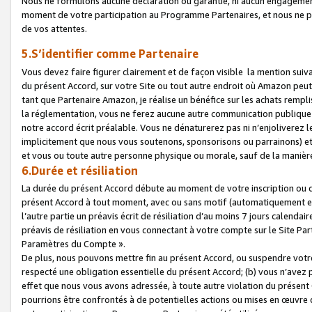
Nous ne formulons aucune déclaration ou garantie, ni aucun engagemen
moment de votre participation au Programme Partenaires, et nous ne p
de vos attentes.
5.S’identifier comme Partenaire
Vous devez faire figurer clairement et de façon visible la mention sui
du présent Accord, sur votre Site ou tout autre endroit où Amazon peut vo
tant que Partenaire Amazon, je réalise un bénéfice sur les achats remplis
la réglementation, vous ne ferez aucune autre communication publique
notre accord écrit préalable. Vous ne dénaturerez pas ni n’enjoliverez 
implicitement que nous vous soutenons, sponsorisons ou parrainons) et v
et vous ou toute autre personne physique ou morale, sauf de la manièr
6.Durée et résiliation
La durée du présent Accord débute au moment de votre inscription ou de
présent Accord à tout moment, avec ou sans motif (automatiquement et sa
l’autre partie un préavis écrit de résiliation d’au moins 7 jours calenda
préavis de résiliation en vous connectant à votre compte sur le Site Par
Paramètres du Compte ».
De plus, nous pouvons mettre fin au présent Accord, ou suspendre votre 
respecté une obligation essentielle du présent Accord; (b) vous n’avez p
effet que nous vous avons adressée, à toute autre violation du présen
pourrions être confrontés à de potentielles actions ou mises en œuvre 