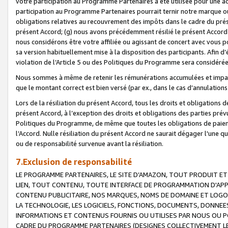
votre participation au Programme Partenaires a été utilisée pour une ac
participation au Programme Partenaires pourrait ternir notre marque ou
obligations relatives au recouvrement des impôts dans le cadre du prése
présent Accord; (g) nous avons précédemment résilié le présent Accord
nous considérons être votre affiliée ou agissant de concert avec vous 
sa version habituellement mise à la disposition des participants. Afin d’é
violation de l’Article 5 ou des Politiques du Programme sera considéré
Nous sommes à même de retenir les rémunérations accumulées et impayée
que le montant correct est bien versé (par ex., dans le cas d’annulations
Lors de la résiliation du présent Accord, tous les droits et obligations 
présent Accord, à l’exception des droits et obligations des parties prévus
Politiques du Programme, de même que toutes les obligations de paiement
l’Accord. Nulle résiliation du présent Accord ne saurait dégager l'une 
ou de responsabilité survenue avant la résiliation.
7.Exclusion de responsabilité
LE PROGRAMME PARTENAIRES, LE SITE D’AMAZON, TOUT PRODUIT ET 
LIEN, TOUT CONTENU, TOUTE INTERFACE DE PROGRAMMATION D'APP
CONTENU PUBLICITAIRE, NOS MARQUES, NOMS DE DOMAINE ET LOGOS
LA TECHNOLOGIE, LES LOGICIELS, FONCTIONS, DOCUMENTS, DONNEES
INFORMATIONS ET CONTENUS FOURNIS OU UTILISES PAR NOUS OU P
CADRE DU PROGRAMME PARTENAIRES (DESIGNES COLLECTIVEMENT LE