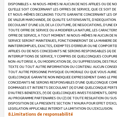
DISPONIBLES ». NI NOUS-MEMES NI AUCUN DE NOS AFFILIES OU D
QU’ELLE SOIT CONCERNANT LES OFFRES DE SERVICE, QUE CE SOIT DE
ET NOUS-MÊMES DECLINONS TOUTE GARANTIE CONCERNANT LES OFFRE
DE VALEUR MARCHANDE, DE QUALITE SATISFAISANTE, D’ADEQUATION
DECOULANT D’UNE LOI, DE LA COUTUME, DE NEGOCIATIONS, D’UNE
TOUTE OFFRE DE SERVICE OU A MODIFIER LA NATURE, LES CARACTERI
OFFRE DE SERVICE, A TOUT MOMENT. NI NOUS-MÊMES NI AUCUN DE 
SERVICE SERONT MAINTENUES, FONCTIONNERONT DE LA MANIERE DECR
ININTERROMPUES, EXACTES, EXEMPTES D’ERREUR OU NE COMPORT
AFFILIES OU DE NOS CONCEDANTS NE SERONS RESPONSABLES (A) DE
INTERRUPTIONS DE SERVICE, Y COMPRIS DE QUELCONQUES COUPURE
NON-AUTORISE A, OU MODIFICATION DE, OU SUPPRESSION, DESTRUC
TEXTE OU TOUT AUTRE INFORMATION OU CONTENU. AUCUN CONSEIL 
TOUT AUTRE PERSONNE PHYSIQUE OU MORALE OU QUE VOUS AURIEZ 
QUELCONQUE GARANTIE NON INDIQUEE EXPRESSEMENT DANS LE PRES
CONCEDANTS NE SERONS RESPONSABLES D’UNE QUELCONQUE COM
DOMMAGES ET INTERETS DECOULANT (X) D'UNE QUELCONQUE PERTE D
D'AUTRES BENEFICES, (Y) DE QUELCONQUES INVESTISSEMENTS, DEP
AU PROGRAMME PARTENAIRES OU (Z) DE TOUTE RESILIATION OU SU
DISPOSITION DE LA PRESENTE SECTION 7 N'AURA POUR EFFET D'EXC
LEGISLATION APPLICABLE INTERDIT LA LIMITATION OU L’EXCLUSION.
8.Limitations de responsabilité