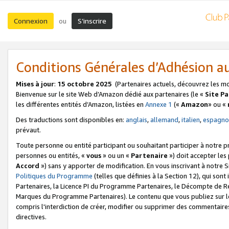
Connexion
S’inscrire
ou
Conditions Générales d’Adhésion 
Mises à jour
:
15 octobre 2025
(Partenaires actuels, découvrez les m
Bienvenue sur le site Web d’Amazon dédié aux partenaires (le «
Site P
les différentes entités d’Amazon, listées en
Annexe 1
(«
Amazon
» ou «
Des traductions sont disponibles en:
anglais
,
allemand
,
italien
,
espagno
prévaut.
Toute personne ou entité participant ou souhaitant participer à notre 
personnes ou entités, «
vous
» ou un «
Partenaire
») doit accepter le
Accord
») sans y apporter de modification. En vous inscrivant à notre Si
Politiques du Programme
(telles que définies à la Section 12), qui so
Partenaires, la Licence PI du Programme Partenaires, le Décompte de 
Marques du Programme Partenaires). Le contenu que vous publiez sur l
compris l'interdiction de créer, modifier ou supprimer des commentaires
directives.