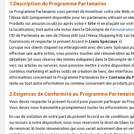
1.Description du Programme Partenaires
Le Programme Partenaires vous permet de monétiser votre site Web, vos 
l'Alexa skill (uniquement disponible pour les partenaires utilisant un 
Produits sur amazon.co.uk) (ci-après votre «
Site
») en plaçant sur votr
la localisation, tout autre site inclus dans le Décompte de
Rémunération
l'ID de Partenaire au sein de l'Alexa skill (via l'Alexa Shopping Kit). Le
fournissons et respecter le présent Accord («
Liens Spéciaux
»).
Lorsque nos clients cliquent ou interagissent avec des Liens Spéciaux p
effectuer une autre action, vous pouvez toucher une rémunération au ti
détaillées (et sous réserve des limites indiquées) dans le Décompte de
vers ces articles ou services, nous pouvons mettre à votre disposition d
contenus marketing et autres outils de création de liens, des interfaces
informations concernant le Programme Partenaires (le «
Contenu du 
texte ou tout autre information ou contenu concernant des produits prop
2.Exigences de Conformité au Programme Partenair
Vous devez respecter le présent Accord pour pouvoir participer au Pr
Vous devez nous transmettre promptement toutes les informations que
En cas de violation de votre part du présent Accord ou de conditions g
ou recours à notre disposition, nous nous réservons le droit de (dans 
de renoncer à) toute rémunération qui vous serait autrement due en ver