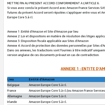
METTRE FIN AU PRESENT ACCORD CONFORMEMENT A L’ARTICLE 6.
Si vous avez conclu le présent Accord avec Amazon France Services SAS 
futures du présent Accord seront réputées s’appliquer entre vous et 
Europe Core S.à r.l.
Annexe 1 :Entité d’Amazon et Site d’Amazon par lieu
Annexe 2 :Loi et dispositions en matière de résolution des litiges appli
Annexe 3 :Disposition fiscale applicable aux Sites d’Amazon
Annexe 4 :Accord de protection des données personnelles par Sites d
Dans ces annexes, les traductions sont fournies à titre indicatif uniquem
version anglaise de ces documents prévaut en cas de contradiction.
ANNEXE 1 : ENTITE D’A
Lieu
Entité d’Amazon
Belgique
Amazon Europe Core S.à r.l.
France
Amazon Europe Core S.à r.l.(ou Amazon France Services 
Allemagne
Amazon Europe Core S.à r.l.
Irlande
Amazon Europe Core S.à r.l.