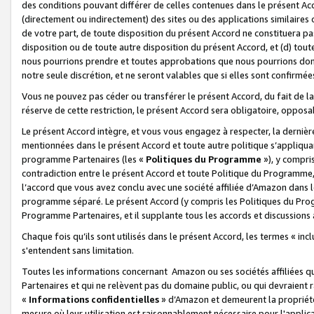
des conditions pouvant différer de celles contenues dans le présent Ac
(directement ou indirectement) des sites ou des applications similaires o
de votre part, de toute disposition du présent Accord ne constituera pa
disposition ou de toute autre disposition du présent Accord, et (d) tou
nous pourrions prendre et toutes approbations que nous pourrions donn
notre seule discrétion, et ne seront valables que si elles sont confirmée
Vous ne pouvez pas céder ou transférer le présent Accord, du fait de la 
réserve de cette restriction, le présent Accord sera obligatoire, opposab
Le présent Accord intègre, et vous vous engagez à respecter, la dernière 
mentionnées dans le présent Accord et toute autre politique s’appliqua
programme Partenaires (les «
Politiques du Programme
»), y compri
contradiction entre le présent Accord et toute Politique du Programme, 
l’accord que vous avez conclu avec une société affiliée d’Amazon dans 
programme séparé. Le présent Accord (y compris les Politiques du Progr
Programme Partenaires, et il supplante tous les accords et discussions 
Chaque fois qu’ils sont utilisés dans le présent Accord, les termes « in
s'entendent sans limitation.
Toutes les informations concernant Amazon ou ses sociétés affiliées 
Partenaires et qui ne relèvent pas du domaine public, ou qui devraient
«
Informations confidentielles
» d’Amazon et demeurent la propriété 
mesure où leur utilisation est raisonnablement nécessaire pour l'appli