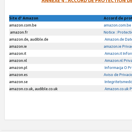
ANNEXE 4 : ACCORD DE PROTECTION 
Site d’ Amazon
Accord de pro
amazon.com.be
amazon.com.be 
amazon.fr
Notice : Protect
amazon.de, audible.de
Amazon.de Date
amazon.ie
amazon.ie Priva
amazon.it
Amazon.it Infor
amazon.nl
Amazon.nl Priva
amazon.pl
Informacja O P
amazon.es
Aviso de Privac
amazon.se
Integritetsmed
amazon.co.uk, audible.co.uk
Amazon.co.uk Pr