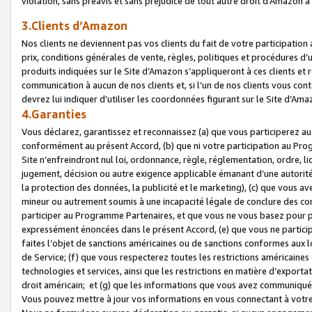
violation, sans préavis et sans préjudice de tout autre droit d’Amazo
3.Clients d’Amazon
Nos clients ne deviennent pas vos clients du fait de votre participati
prix, conditions générales de vente, règles, politiques et procédures d’u
produits indiquées sur le Site d’Amazon s’appliqueront à ces clients et
communication à aucun de nos clients et, si l’un de nos clients vous co
devrez lui indiquer d’utiliser les coordonnées figurant sur le Site d’Ama
4.Garanties
Vous déclarez, garantissez et reconnaissez (a) que vous participerez a
conformément au présent Accord, (b) que ni votre participation au Prog
Site n’enfreindront nul loi, ordonnance, règle, réglementation, ordre, li
jugement, décision ou autre exigence applicable émanant d’une autori
la protection des données, la publicité et le marketing), (c) que vous 
mineur ou autrement soumis à une incapacité légale de conclure des con
participer au Programme Partenaires, et que vous ne vous basez pour pr
expressément énoncées dans le présent Accord, (e) que vous ne particip
faites l’objet de sanctions américaines ou de sanctions conformes aux 
de Service; (f) que vous respecterez toutes les restrictions américaines
technologies et services, ainsi que les restrictions en matière d’exporta
droit américain; et (g) que les informations que vous avez communiqué
Vous pouvez mettre à jour vos informations en vous connectant à votre