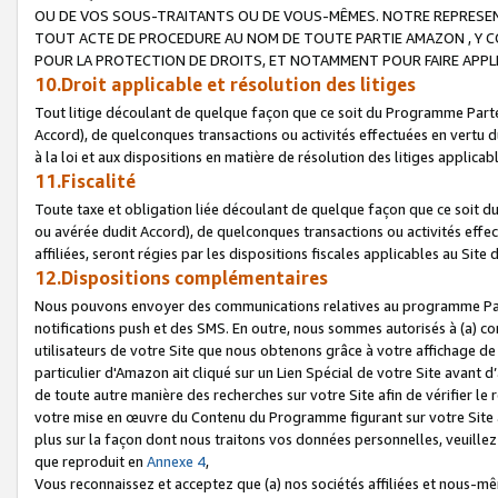
OU DE VOS SOUS-TRAITANTS OU DE VOUS-MÊMES. NOTRE REPRES
TOUT ACTE DE PROCEDURE AU NOM DE TOUTE PARTIE AMAZON , Y CO
POUR LA PROTECTION DE DROITS, ET NOTAMMENT POUR FAIRE APPL
10.Droit applicable et résolution des litiges
Tout litige découlant de quelque façon que ce soit du Programme Parte
Accord), de quelconques transactions ou activités effectuées en vertu d
à la loi et aux dispositions en matière de résolution des litiges applic
11.Fiscalité
Toute taxe et obligation liée découlant de quelque façon que ce soit 
ou avérée dudit Accord), de quelconques transactions ou activités effe
affiliées, seront régies par les dispositions fiscales applicables au Si
12.Dispositions complémentaires
Nous pouvons envoyer des communications relatives au programme Parten
notifications push et des SMS. En outre, nous sommes autorisés à (a) cont
utilisateurs de votre Site que nous obtenons grâce à votre affichage de
particulier d'Amazon ait cliqué sur un Lien Spécial de votre Site avant d
de toute autre manière des recherches sur votre Site afin de vérifier le re
votre mise en œuvre du Contenu du Programme figurant sur votre Site à
plus sur la façon dont nous traitons vos données personnelles, veuille
que reproduit en
Annexe 4
,
Vous reconnaissez et acceptez que (a) nos sociétés affiliées et nous-m