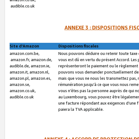
audible.co.uk
ANNEXE 3 : DISPOSITIONS FI
Site d’Amazon
Dispositions fiscales
amazon.com.be,
Nous pouvons déduire ou retenir toute taxe 
amazon.fr, amazon.de,
vous est dû en vertu du présent Accord. Les 
audible.de, amazon.ie,
représenteront le paiement ou le règlement 
amazon.it, amazon.nl,
pouvons vous demander ponctuellement des r
amazon.pl, amazon.es,
mais que vous ne nous les transmettez pas, n
amazon.se,
rémunération jusqu’à ce que vous nous reme
amazon.co.uk,
vous n’êtes pas la personne auprès de qui no
audible.co.uk
au Luxembourg, vous pouvez être légalement 
une facture répondant aux exigences d’une 
paiera la TVA applicable.