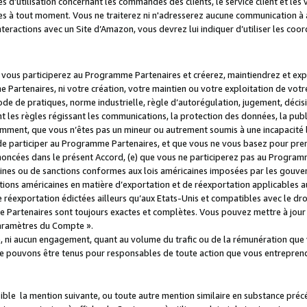
s d’utilisation concernant les commandes des clients, le service client et les
es à tout moment. Vous ne traiterez ni n'adresserez aucune communication à au
teractions avec un Site d’Amazon, vous devrez lui indiquer d’utiliser les coo
e vous participerez au Programme Partenaires et créerez, maintiendrez et ex
 Partenaires, ni votre création, votre maintien ou votre exploitation de votre
 code de pratiques, norme industrielle, règle d’autorégulation, jugement, déc
s règles régissant les communications, la protection des données, la public
amment, que vous n’êtes pas un mineur ou autrement soumis à une incapacité l
de participer au Programme Partenaires, et que vous ne vous basez pour pren
oncées dans le présent Accord, (e) que vous ne participerez pas au Programme
icaines ou de sanctions conformes aux lois américaines imposées par les gouv
ctions américaines en matière d’exportation et de réexportation applicables aux
e réexportation édictées ailleurs qu’aux Etats-Unis et compatibles avec le dr
artenaires sont toujours exactes et complètes. Vous pouvez mettre à jour 
 Paramètres du Compte ».
, ni aucun engagement, quant au volume du trafic ou de la rémunération qu
e pouvons être tenus pour responsables de toute action que vous entreprend
sible la mention suivante, ou toute autre mention similaire en substance pré