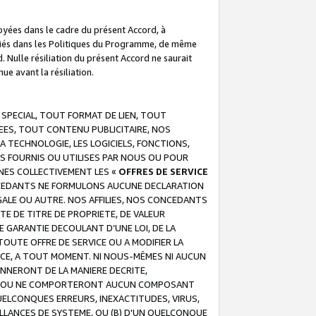
troyées dans le cadre du présent Accord, à
écifiés dans les Politiques du Programme, de même
. Nulle résiliation du présent Accord ne saurait
e avant la résiliation.
 SPECIAL, TOUT FORMAT DE LIEN, TOUT
EES, TOUT CONTENU PUBLICITAIRE, NOS
A TECHNOLOGIE, LES LOGICIELS, FONCTIONS,
S FOURNIS OU UTILISES PAR NOUS OU POUR
NES COLLECTIVEMENT LES «
OFFRES DE SERVICE
 CONCEDANTS NE FORMULONS AUCUNE DECLARATION
EGALE OU AUTRE. NOS AFFILIES, NOS CONCEDANTS
E DE TITRE DE PROPRIETE, DE VALEUR
 GARANTIE DECOULANT D’UNE LOI, DE LA
UTE OFFRE DE SERVICE OU A MODIFIER LA
VICE, A TOUT MOMENT. NI NOUS-MÊMES NI AUCUN
NNERONT DE LA MANIERE DECRITE,
REUR OU NE COMPORTERONT AUCUN COMPOSANT
ELCONQUES ERREURS, INEXACTITUDES, VIRUS,
LLANCES DE SYSTEME, OU (B) D'UN QUELCONQUE