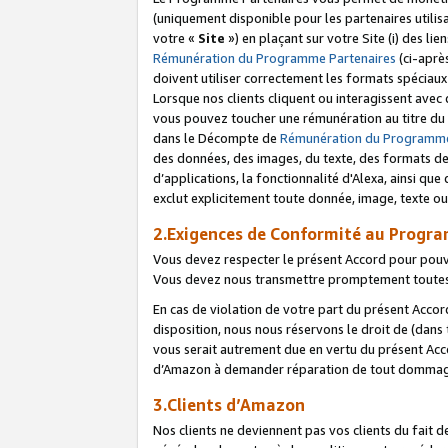
(uniquement disponible pour les partenaires utilis
votre «
Site
») en plaçant sur votre Site (i) des li
Rémunération du Programme Partenaires
(ci-aprè
doivent utiliser correctement les formats spéciaux
Lorsque nos clients cliquent ou interagissent avec
vous pouvez toucher une rémunération au titre du p
dans le Décompte de
Rémunération du Programme
des données, des images, du texte, des formats de 
d’applications, la fonctionnalité d'Alexa, ainsi q
exclut explicitement toute donnée, image, texte ou
2.Exigences de Conformité au Progr
Vous devez respecter le présent Accord pour pouv
Vous devez nous transmettre promptement toutes 
En cas de violation de votre part du présent Accor
disposition, nous nous réservons le droit de (dans
vous serait autrement due en vertu du présent Accor
d’Amazon à demander réparation de tout dommag
3.Clients d’Amazon
Nos clients ne deviennent pas vos clients du fait 