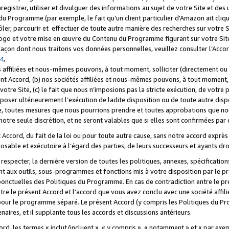
registrer, utiliser et divulguer des informations au sujet de votre Site et des
u Programme (par exemple, le fait qu’un client particulier d'Amazon ait cliqu
ôler, parcourir et effectuer de toute autre manière des recherches sur votre Si
tre logo et votre mise en œuvre du Contenu du Programme figurant sur votre Si
 façon dont nous traitons vos données personnelles, veuillez consulter l’Acc
 4
,
 affiliées et nous-mêmes pouvons, à tout moment, solliciter (directement ou 
nt Accord, (b) nos sociétés affiliées et nous-mêmes pouvons, à tout moment, 
votre Site, (c) le fait que nous n’imposions pas la stricte exécution, de votre
poser ultérieurement l’exécution de ladite disposition ou de toute autre disp
ce, toutes mesures que nous pourrions prendre et toutes approbations que n
otre seule discrétion, et ne seront valables que si elles sont confirmées par 
Accord, du fait de la loi ou pour toute autre cause, sans notre accord exprès 
posable et exécutoire à l’égard des parties, de leurs successeurs et ayants dro
especter, la dernière version de toutes les politiques, annexes, spécification
ant aux outils, sous-programmes et fonctions mis à votre disposition par le 
 ponctuelles des Politiques du Programme. En cas de contradiction entre le p
ntre le présent Accord et l’accord que vous avez conclu avec une société aff
 pour le programme séparé. Le présent Accord (y compris les Politiques du Pr
ires, et il supplante tous les accords et discussions antérieurs.
cord, les termes « inclut/incluent », « y compris », « notamment » et « par e