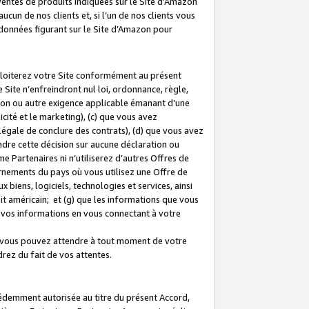
 ventes de produits indiquées sur le Site d’Amazon
cun de nos clients et, si l’un de nos clients vous
rdonnées figurant sur le Site d’Amazon pour
ploiterez votre Site conformément au présent
 Site n’enfreindront nul loi, ordonnance, règle,
ision ou autre exigence applicable émanant d’une
ité et le marketing), (c) que vous avez
égale de conclure des contrats), (d) que vous avez
dre cette décision sur aucune déclaration ou
 Partenaires ni n’utiliserez d’autres Offres de
ernements du pays où vous utilisez une Offre de
 biens, logiciels, technologies et services, ainsi
oit américain; et (g) que les informations que vous
vos informations en vous connectant à votre
e vous pouvez attendre à tout moment de votre
rez du fait de vos attentes.
cédemment autorisée au titre du présent Accord,