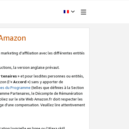
d'Amazon
marketing d’affiliation avec les différentes entités
uctions, la version anglaise prévaut.
tenaires
» et pour lesdites personnes ou entités,
zon (l’«
Accord
») sans y apporter de
ques du Programme
(telles que définies à la Section
ogramme Partenaires, le Décompte de Rémunération
iez sur le site Web Amazon.fr doit respecter les
ge d'une compensation. Veuillez lire attentivement
on logicielle en ligne ou l'Alexa skill