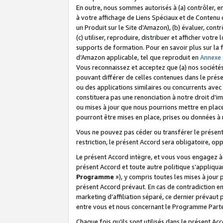
En outre, nous sommes autorisés à (a) contrôler, en
à votre affichage de Liens Spéciaux et de Contenu d
un Produit sur le Site d’Amazon), (b) évaluer, contr
(c) utiliser, reproduire, distribuer et afficher vo
supports de formation. Pour en savoir plus sur la
d’Amazon applicable, tel que reproduit en
Annexe
Vous reconnaissez et acceptez que (a) nos sociétés
pouvant différer de celles contenues dans le prése
ou des applications similaires ou concurrents avec 
constituera pas une renonciation à notre droit d’im
ou mises à jour que nous pourrions mettre en pla
pourront être mises en place, prises ou données à n
Vous ne pouvez pas céder ou transférer le présent 
restriction, le présent Accord sera obligatoire, op
Le présent Accord intègre, et vous vous engagez à r
présent Accord et toute autre politique s’appliqu
Programme
»), y compris toutes les mises à jour
présent Accord prévaut. En cas de contradiction e
marketing d’affiliation séparé, ce dernier prévaut
entre vous et nous concernant le Programme Partena
Chaque fois qu’ils sont utilisés dans le présent Ac