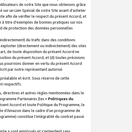
 utilisateurs de votre Site que nous obtenons grâce
é sur un Lien Spécial de votre Site avant d’acheter
te afin de vérifier le respect du présent Accord, et
te à titre d’exemples de bonnes pratiques sur nos
ord de protection des données personnelles
indirectement) du trafic dans des conditions
exploiter (directement ou indirectement) des sites
 part, de toute disposition du présent Accord ne
osition du présent Accord, et (d) toutes précisions
ous pourrions donner en vertu du présent Accord
écrit par notre représentant autorisé.
préalable et écrit. Sous réserve de cette
it respectifs.
s, directives et autres règles mentionnées dans le
programme Partenaires (les «
Politiques du
résent Accord et toute Politique du Programme, le
iliée d’Amazon dans le cadre d’un programme de
ogramme) constitue l’intégralité du contrat passé
xemple » sont employés et s'entendent sans