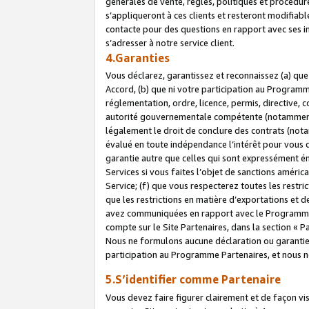
générales de vente, règles, politiques et procédure
s’appliqueront à ces clients et resteront modifiabl
contacte pour des questions en rapport avec ses in
s’adresser à notre service client.
4.Garanties
Vous déclarez, garantissez et reconnaissez (a) qu
Accord, (b) que ni votre participation au Programme
réglementation, ordre, licence, permis, directive,
autorité gouvernementale compétente (notamment le
légalement le droit de conclure des contrats (not
évalué en toute indépendance l’intérêt pour vous 
garantie autre que celles qui sont expressément én
Services si vous faites l’objet de sanctions amér
Service; (f) que vous respecterez toutes les restri
que les restrictions en matière d’exportations et d
avez communiquées en rapport avec le Programme P
compte sur le Site Partenaires, dans la section «
Nous ne formulons aucune déclaration ou garantie
participation au Programme Partenaires, et nous n
5.S’identifier comme Partenaire
Vous devez faire figurer clairement et de façon vi