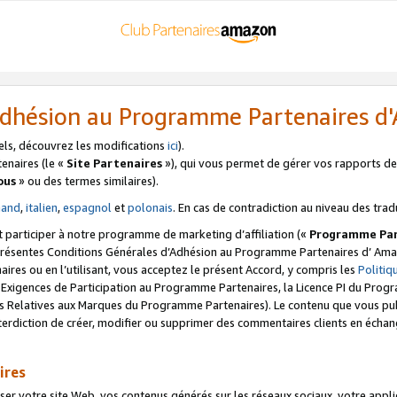
’Adhésion au Programme Partenaires 
els, découvrez les modifications
ici
).
enaires (le «
Site Partenaires
»), qui vous permet de gérer vos rapports de 
ous
» ou des termes similaires).
mand
,
italien
,
espagnol
et
polonais
. En cas de contradiction au niveau des trad
t participer à notre programme de marketing d’affiliation («
Programme Par
 présentes Conditions Générales d’Adhésion au Programme Partenaires d’ Ama
naires ou en l’utilisant, vous acceptez le présent Accord, y compris les
Politi
s Exigences de Participation au Programme Partenaires, la Licence PI du Pr
s Relatives aux Marques du Programme Partenaires). Le contenu que vous publ
erdiction de créer, modifier ou supprimer des commentaires clients en échan
ires
votre site Web, vos contenus générés sur les réseaux sociaux, votre applicati