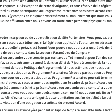
 vous autoriser à afficher le Contenu ou à utiliser celui-ci de toute autre man
ns requises. » A l’exception de cette divulgation, et sous réserve de la régle
rd ou votre participation au Programme Partenaires sans notre accord écrit
s et nous (y compris en indiquant expressément ou implicitement que nous vou
d'aucune affiliation entre nous et vous ou toute autre personne physique ou m
tre inscription ou de votre utilisation du Site Partenaires. Vous pouvez, et
 recours aux tribunaux, si la législation applicable l’autorise), en adressant 
e à laquelle le préavis est fourni. Vous pouvez nous adresser un préavis de r
ture de votre compte dans la section « Paramètres du Compte ».
, ou suspendre votre compte, par écrit avec effet immédiat pour l’un des cas
 n’avez pas, autrement, remédié, dans un délai de 7 jours à compter de la noti
tamment de toute Politique du Programme); (c) nous estimons que nous pourrio
votre participation au Programme Partenaires; (d) votre participation au Pro
ns que vous ou votre participation au Programme Partenaires pourrait ternir 
ons relatives au recouvrement des impôts dans le cadre du présent Accord ou 
s précédemment résilié le présent Accord (ou suspendu votre compte) à votre
de concert avec vous pour une quelconque raison; ou (h) nous avons mis fin a
. Afin d’éviter toute ambiguïté, et sans limitation aux fins de l’alinéa (a) qui
violation d’une obligation essentielle du présent Accord.
accumulées et impayées pendant un laps de temps raisonnable suite à ladite