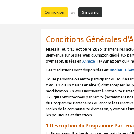
Connexion
S’inscrire
ou
Conditions Générales d
Mises à jour
:
15 octobre 2025
(Partenaires actu
Bienvenue sur le site Web d’Amazon dédié aux part
d’Amazon, listées en
Annexe 1
(«
Amazon
» ou «
n
Des traductions sont disponibles en:
anglais
,
alle
Toute personne ou entité participant ou souhaitan
«
vous
» ou un «
Partenaire
») doit accepter les
modification. En vous inscrivant à notre Site Parte
12), qui sont intégrées par renvoi (notamment no
du Programme Partenaires ou encore les Directive
règles de la communauté d'Amazon, y compris l'int
les politiques et directives.
1.Description du Programme Partena
Le Programme Partenaires vous permet de monétiser 