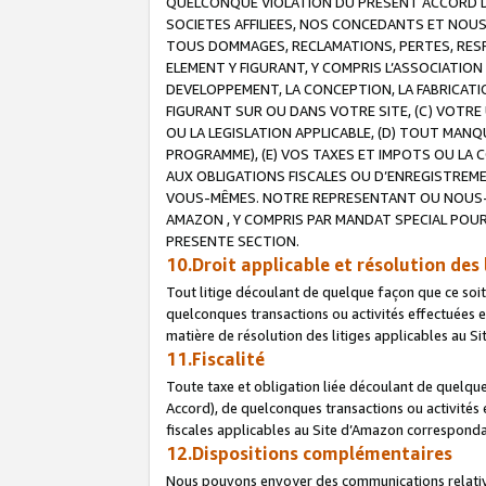
QUELCONQUE VIOLATION DU PRESENT ACCORD DE
SOCIETES AFFILIEES, NOS CONCEDANTS ET NOUS
TOUS DOMMAGES, RECLAMATIONS, PERTES, RESPO
ELEMENT Y FIGURANT, Y COMPRIS L’ASSOCIATION
DEVELOPPEMENT, LA CONCEPTION, LA FABRICATI
FIGURANT SUR OU DANS VOTRE SITE, (C) VOTRE 
OU LA LEGISLATION APPLICABLE, (D) TOUT MA
PROGRAMME), (E) VOS TAXES ET IMPOTS OU LA 
AUX OBLIGATIONS FISCALES OU D’ENREGISTREME
VOUS-MÊMES. NOTRE REPRESENTANT OU NOUS-
AMAZON , Y COMPRIS PAR MANDAT SPECIAL POUR
PRESENTE SECTION.
10.Droit applicable et résolution des 
Tout litige découlant de quelque façon que ce soi
quelconques transactions ou activités effectuées en
matière de résolution des litiges applicables au S
11.Fiscalité
Toute taxe et obligation liée découlant de quelqu
Accord), de quelconques transactions ou activités e
fiscales applicables au Site d’Amazon corresponda
12.Dispositions complémentaires
Nous pouvons envoyer des communications relatives