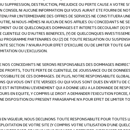
OU SUPPRESSION, DESTRUCTION, PREJUDICE OU PERTE CAUSE A VOTRE SI
 CONSEIL NI AUCUNE INFORMATION QUI VOUS AURAIT ETE FOURNI DE N
ENU PAR L’INTERMEDIAIRE DES OFFRES DE SERVICES NE CONSTITUERA U
OUTRE, NI NOUS-MÊMES NI AUCUN DE NOS AFFILIES OU CONCEDANTS NE
MENT OU DE QUELCONQUES DOMMAGES ET INTERETS DECOULANT (X) D'
DE CLIENTELE OU D'AUTRES BENEFICES, (Y) DE QUELCONQUES INVESTISS
 AU PROGRAMME PARTENAIRES OU (Z) DE TOUTE RESILIATION OU SUSPENS
ENTE SECTION 7 N'AURA POUR EFFET D'EXCLURE OU DE LIMITER TOUTE G
IMITATION OU L’EXCLUSION.
 DE NOS CONCEDANTS NE SERONS RESPONSABLES DES DOMMAGES INDIRECTS
DE PROFITS, TOUTE PERTE DE CLIENTELE, DE JOUISSANCE OU DE DONNEE
POSSIBILITE DE CES DOMMAGES. DE PLUS, NOTRE RESPONSABILITE GLOBA
ONS QUI VOUS ONT ETE VERSEES OU QUI VOUS SONT DUES EN VERTU DE
 EST INTERVENU L’EVENEMENT QUI A DONNE LIEU A LA DEMANDE DE RESP
OURS EN EQUITE, Y COMPRIS LE DROIT A DEMANDER l'EXECUTION FORCEE
UNE DISPOSITION DU PRESENT PARAGRAPHE N'A POUR EFFET DE LIMITER T
ON EN VIGUEUR, NOUS DECLINONS TOUTE RESPONSABILITE POUR TOUTES 
’EXPLOITATION DE VOTRE SITE (Y COMPRIS VOTRE UTILISATION D'UNE QUE