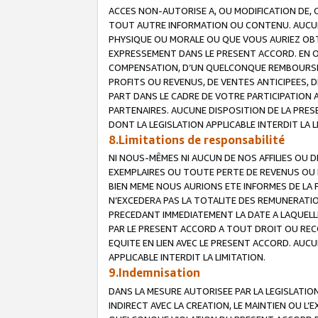
ACCES NON-AUTORISE A, OU MODIFICATION DE, 
TOUT AUTRE INFORMATION OU CONTENU. AUCUN
PHYSIQUE OU MORALE OU QUE VOUS AURIEZ OBT
EXPRESSEMENT DANS LE PRESENT ACCORD. EN 
COMPENSATION, D’UN QUELCONQUE REMBOURSE
PROFITS OU REVENUS, DE VENTES ANTICIPEES, 
PART DANS LE CADRE DE VOTRE PARTICIPATION
PARTENAIRES. AUCUNE DISPOSITION DE LA PRES
DONT LA LEGISLATION APPLICABLE INTERDIT LA L
8.Limitations de responsabilité
NI NOUS-MÊMES NI AUCUN DE NOS AFFILIES OU
EXEMPLAIRES OU TOUTE PERTE DE REVENUS OU 
BIEN MEME NOUS AURIONS ETE INFORMES DE LA 
N’EXCEDERA PAS LA TOTALITE DES REMUNERATI
PRECEDANT IMMEDIATEMENT LA DATE A LAQUELLE
PAR LE PRESENT ACCORD A TOUT DROIT OU REC
EQUITE EN LIEN AVEC LE PRESENT ACCORD. AUC
APPLICABLE INTERDIT LA LIMITATION.
9.Indemnisation
DANS LA MESURE AUTORISEE PAR LA LEGISLATI
INDIRECT AVEC LA CREATION, LE MAINTIEN OU L