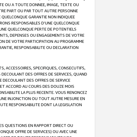
TE OU A TOUTE DONNEE, IMAGE, TEXTE OU
OTRE PART OU PAR TOUT AUTRE PERSONNE
NE QUELCONQUE GARANTIE NON INDIQUEE
 SERONS RESPONSABLES D’UNE QUELCONQUE
UNE QUELCONQUE PERTE DE POTENTIELS
EMENTS, DEPENSES OU ENGAGEMENTS DE VOTRE
ION DE VOTRE PARTICIPATION AU PROGRAMME
ARANTIE, RESPONSABILITE OU DECLARATION
, ACCESSOIRES, SPECIFIQUES, CONSECUTIFS,
S DECOULANT DES OFFRES DE SERVICES, QUAND
LE DECOULANT DES OFFRES DE SERVICE
 CET ACCORD AU COURS DES DOUZE MOIS
ONSABILITE LA PLUS RECENTE. VOUS RENONCEZ
, UNE INJONCTION OU TOUT AUTRE MESURE EN
OUTE RESPONSABILITE DONT LA LEGISLATION
LES QUESTIONS EN RAPPORT DIRECT OU
LCONQUE OFFRE DE SERVICES) OU AVEC UNE