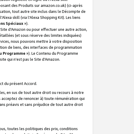
posant des Produits sur amazon.co.uk) (ci-après
isation, tout autre site inclus dans le Décompte de
 l'Alexa skill (via l'Alexa Shopping Kit). Les liens
ens Spéciaux
»).
e Site d’Amazon ou pour effectuer une autre action,
aillées (et sous réserve des limites indiquées)
 services, nous pouvons mettre à votre disposition
ation de liens, des interfaces de programmation
u Programme
»). Le Contenu du Programme
ite qui n’est pas le Site d’Amazon.
ct du présent Accord.
s, en sus de tout autre droit ou recours à notre
s acceptez de renoncer à) toute rémunération qui
ans préavis et sans préjudice de tout autre droit
s, toutes les politiques des prix, conditions