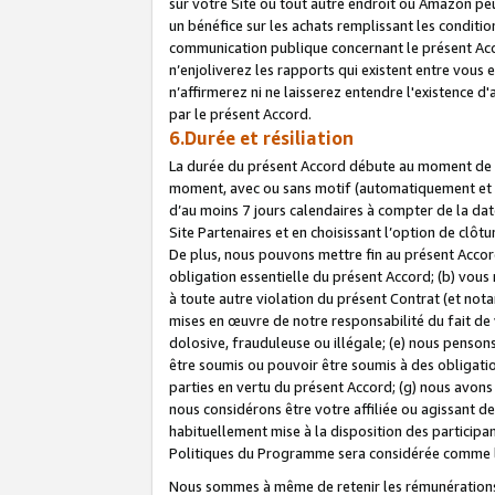
sur votre Site ou tout autre endroit où Amazon peut
un bénéfice sur les achats remplissant les conditio
communication publique concernant le présent Acco
n’enjoliverez les rapports qui existent entre vou
n’affirmerez ni ne laisserez entendre l'existence 
par le présent Accord.
6.Durée et résiliation
La durée du présent Accord débute au moment de vo
moment, avec ou sans motif (automatiquement et sans
d’au moins 7 jours calendaires à compter de la dat
Site Partenaires et en choisissant l’option de clô
De plus, nous pouvons mettre fin au présent Accord
obligation essentielle du présent Accord; (b) vous
à toute autre violation du présent Contrat (et no
mises en œuvre de notre responsabilité du fait de 
dolosive, frauduleuse ou illégale; (e) nous penso
être soumis ou pouvoir être soumis à des obligati
parties en vertu du présent Accord; (g) nous avon
nous considérons être votre affiliée ou agissant 
habituellement mise à la disposition des participants
Politiques du Programme sera considérée comme la 
Nous sommes à même de retenir les rémunérations 