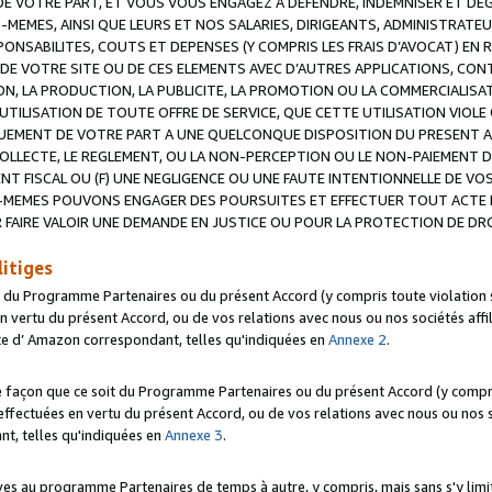
 VOTRE PART, ET VOUS VOUS ENGAGEZ A DEFENDRE, INDEMNISER ET DE
-MEMES, AINSI QUE LEURS ET NOS SALARIES, DIRIGEANTS, ADMINISTRAT
NSABILITES, COUTS ET DEPENSES (Y COMPRIS LES FRAIS D’AVOCAT) EN R
 DE VOTRE SITE OU DE CES ELEMENTS AVEC D’AUTRES APPLICATIONS, CONT
ON, LA PRODUCTION, LA PUBLICITE, LA PROMOTION OU LA COMMERCIALIS
UTILISATION DE TOUTE OFFRE DE SERVICE, QUE CETTE UTILISATION VIOL
NQUEMENT DE VOTRE PART A UNE QUELCONQUE DISPOSITION DU PRESENT 
COLLECTE, LE REGLEMENT, OU LA NON-PERCEPTION OU LE NON-PAIEMENT 
NT FISCAL OU (F) UNE NEGLIGENCE OU UNE FAUTE INTENTIONNELLE DE V
MEMES POUVONS ENGAGER DES POURSUITES ET EFFECTUER TOUT ACTE 
 FAIRE VALOIR UNE DEMANDE EN JUSTICE OU POUR LA PROTECTION DE DR
litiges
t du Programme Partenaires ou du présent Accord (y compris toute violation
 vertu du présent Accord, ou de vos relations avec nous ou nos sociétés affili
ite d’ Amazon correspondant, telles qu'indiquées en
Annexe 2
.
e façon que ce soit du Programme Partenaires ou du présent Accord (y compr
ffectuées en vertu du présent Accord, ou de vos relations avec nous ou nos soc
nt, telles qu'indiquées en
Annexe 3
.
 au programme Partenaires de temps à autre, y compris, mais sans s'y limite