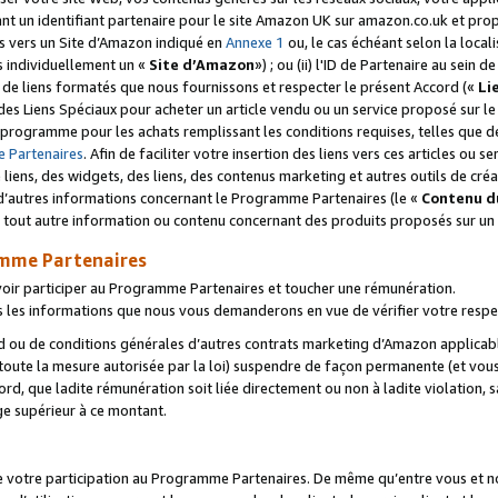
ant un identifiant partenaire pour le site Amazon UK sur amazon.co.uk et pro
ens vers un Site d’Amazon indiqué en
Annexe 1
ou, le cas échéant selon la local
s individuellement un «
Site d’Amazon
») ; ou (ii) l'ID de Partenaire au sein de
 de liens formatés que nous fournissons et respecter le présent Accord («
Li
 des Liens Spéciaux pour acheter un article vendu ou un service proposé sur l
rogramme pour les achats remplissant les conditions requises, telles que dét
 Partenaires
. Afin de faciliter votre insertion des liens vers ces articles ou
liens, des widgets, des liens, des contenus marketing et autres outils de cré
ue d’autres informations concernant le Programme Partenaires (le «
Contenu d
 tout autre information ou contenu concernant des produits proposés sur un s
amme Partenaires
oir participer au Programme Partenaires et toucher une rémunération.
les informations que nous vous demanderons en vue de vérifier votre respe
d ou de conditions générales d’autres contrats marketing d’Amazon applicable
 toute la mesure autorisée par la loi) suspendre de façon permanente (et vou
d, que ladite rémunération soit liée directement ou non à ladite violation, s
e supérieur à ce montant.
de votre participation au Programme Partenaires. De même qu’entre vous et nou