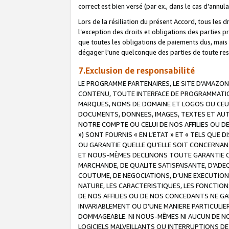
correct est bien versé (par ex., dans le cas d’annul
Lors de la résiliation du présent Accord, tous les 
l’exception des droits et obligations des parties p
que toutes les obligations de paiements dus, mais no
dégager l'une quelconque des parties de toute resp
7.Exclusion de responsabilité
LE PROGRAMME PARTENAIRES, LE SITE D’AMAZON
CONTENU, TOUTE INTERFACE DE PROGRAMMATION
MARQUES, NOMS DE DOMAINE ET LOGOS OU CEUX 
DOCUMENTS, DONNEES, IMAGES, TEXTES ET AUT
NOTRE COMPTE OU CELUI DE NOS AFFILIES OU 
») SONT FOURNIS « EN L’ETAT » ET « TELS QU
OU GARANTIE QUELLE QU’ELLE SOIT CONCERNANT 
ET NOUS-MÊMES DECLINONS TOUTE GARANTIE CON
MARCHANDE, DE QUALITE SATISFAISANTE, D’ADE
COUTUME, DE NEGOCIATIONS, D’UNE EXECUTION
NATURE, LES CARACTERISTIQUES, LES FONCTION
DE NOS AFFILIES OU DE NOS CONCEDANTS NE G
INVARIABLEMENT OU D’UNE MANIERE PARTICULI
DOMMAGEABLE. NI NOUS-MÊMES NI AUCUN DE NO
LOGICIELS MALVEILLANTS OU INTERRUPTIONS D