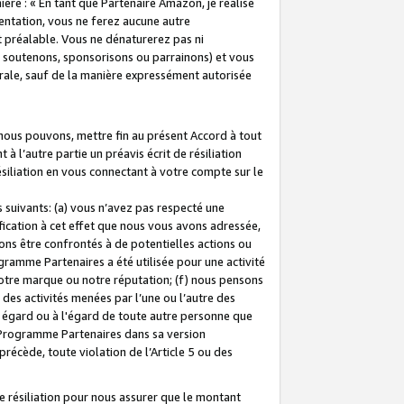
ière : « En tant que Partenaire Amazon, je réalise
mentation, vous ne ferez aucune autre
 préalable. Vous ne dénaturerez pas ni
s soutenons, sponsorisons ou parrainons) et vous
orale, sauf de la manière expressément autorisée
 nous pouvons, mettre fin au présent Accord à tout
à l’autre partie un préavis écrit de résiliation
ésiliation en vous connectant à votre compte sur le
 suivants: (a) vous n’avez pas respecté une
fication à cet effet que nous vous avons adressée,
ns être confrontés à de potentielles actions ou
gramme Partenaires a été utilisée pour une activité
notre marque ou notre réputation; (f) nous pensons
des activités menées par l’une ou l’autre des
 égard ou à l'égard de toute autre personne que
u Programme Partenaires dans sa version
 précède, toute violation de l’Article 5 ou des
 résiliation pour nous assurer que le montant