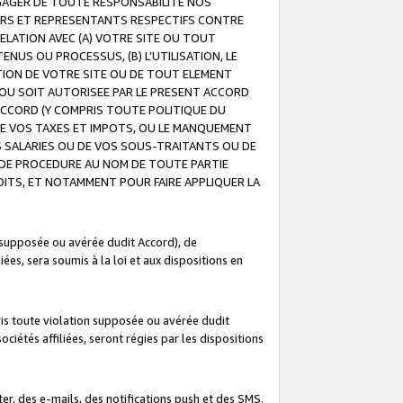
GAGER DE TOUTE RESPONSABILITE NOS
EURS ET REPRESENTANTS RESPECTIFS CONTRE
ELATION AVEC (A) VOTRE SITE OU TOUT
ENUS OU PROCESSUS, (B) L’UTILISATION, LE
ATION DE VOTRE SITE OU DE TOUT ELEMENT
E OU SOIT AUTORISEE PAR LE PRESENT ACCORD
ACCORD (Y COMPRIS TOUTE POLITIQUE DU
DE VOS TAXES ET IMPOTS, OU LE MANQUEMENT
OS SALARIES OU DE VOS SOUS-TRAITANTS OU DE
DE PROCEDURE AU NOM DE TOUTE PARTIE
OITS, ET NOTAMMENT POUR FAIRE APPLIQUER LA
 supposée ou avérée dudit Accord), de
ées, sera soumis à la loi et aux dispositions en
is toute violation supposée ou avérée dudit
iétés affiliées, seront régies par les dispositions
r, des e-mails, des notifications push et des SMS.