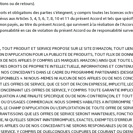
ations ou de retours).
droits et obligations des parties s’éteignent, y compris toutes les licences oc
révus aux Articles 3, 4, 5, 6, 7, 8, 10 et 11 du présent Accord et tels que sp
n payés, au titre du présent Accord, qui survivent à la résiliation de l’Accord
onsabilité en cas de violation du présent Accord ou de responsabilité survenu
, TOUT PRODUIT ET SERVICE PROPOSE SUR LE SITE D’AMAZON, TOUT LIEN
 D'APPLICATION POUR LA PUBLICITE DE PRODUITS, TOUT FLUX DE DONN
DE NOS AFFILIES (Y COMPRIS LES MARQUES AMAZON ) AINSI QUE TOUTE L
RES DROITS DE PROPRIETE INTELLECTUELLE, INFORMATIONS ET CONTENU
DE NOS CONCEDANTS DANS LE CADRE DU PROGRAMME PARTENAIRES (DESIG
E DISPONIBLES ». NI NOUS-MEMES NI AUCUN DE NOS AFFILIES OU DE NOS
LES OFFRES DE SERVICE, QUE CE SOIT DE FACON EXPRESSE, IMPLICITE, L
CERNANT LES OFFRES DE SERVICE, Y COMPRIS TOUTE GARANTIE IMPLICIT
QUATION A UNE FINALITE SPECIFIQUE OU DE NON-CONTREFAÇON, ET TOUTE
 OU D’USAGES COMMERCIAUX. NOUS SOMMES HABILITES A INTERROMPRE TO
S, LE CHAMP D’APPLICATION OU L’EXPLOITATION DE TOUTE OFFRE DE SER
ARANTISSONS QUE LES OFFRES DE SERVICE SERONT MAINTENUES, FONCTIO
ERE, NI QU’ELLES SERONT ININTERROMPUES, EXACTES, EXEMPTES D’ER
S AFFILIES OU DE NOS CONCEDANTS NE SERONS RESPONSABLES (A) DE QU
E SERVICE, Y COMPRIS DE QUELCONQUES COUPURES DE COURANT OU DEFAI