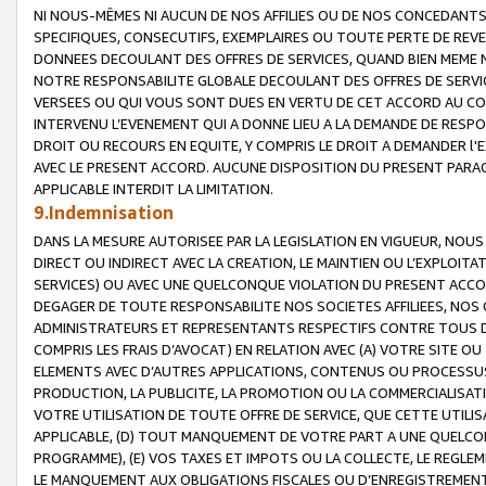
NI NOUS-MÊMES NI AUCUN DE NOS AFFILIES OU DE NOS CONCEDANT
SPECIFIQUES, CONSECUTIFS, EXEMPLAIRES OU TOUTE PERTE DE REVE
DONNEES DECOULANT DES OFFRES DE SERVICES, QUAND BIEN MEME N
NOTRE RESPONSABILITE GLOBALE DECOULANT DES OFFRES DE SERVI
VERSEES OU QUI VOUS SONT DUES EN VERTU DE CET ACCORD AU CO
INTERVENU L’EVENEMENT QUI A DONNE LIEU A LA DEMANDE DE RESP
DROIT OU RECOURS EN EQUITE, Y COMPRIS LE DROIT A DEMANDER l'
AVEC LE PRESENT ACCORD. AUCUNE DISPOSITION DU PRESENT PARAG
APPLICABLE INTERDIT LA LIMITATION.
9.Indemnisation
DANS LA MESURE AUTORISEE PAR LA LEGISLATION EN VIGUEUR, NO
DIRECT OU INDIRECT AVEC LA CREATION, LE MAINTIEN OU L’EXPLOIT
SERVICES) OU AVEC UNE QUELCONQUE VIOLATION DU PRESENT ACCO
DEGAGER DE TOUTE RESPONSABILITE NOS SOCIETES AFFILIEES, NOS 
ADMINISTRATEURS ET REPRESENTANTS RESPECTIFS CONTRE TOUS D
COMPRIS LES FRAIS D’AVOCAT) EN RELATION AVEC (A) VOTRE SITE O
ELEMENTS AVEC D’AUTRES APPLICATIONS, CONTENUS OU PROCESSUS, (
PRODUCTION, LA PUBLICITE, LA PROMOTION OU LA COMMERCIALISAT
VOTRE UTILISATION DE TOUTE OFFRE DE SERVICE, QUE CETTE UTILI
APPLICABLE, (D) TOUT MANQUEMENT DE VOTRE PART A UNE QUELCO
PROGRAMME), (E) VOS TAXES ET IMPOTS OU LA COLLECTE, LE REGLE
LE MANQUEMENT AUX OBLIGATIONS FISCALES OU D’ENREGISTREMENT 