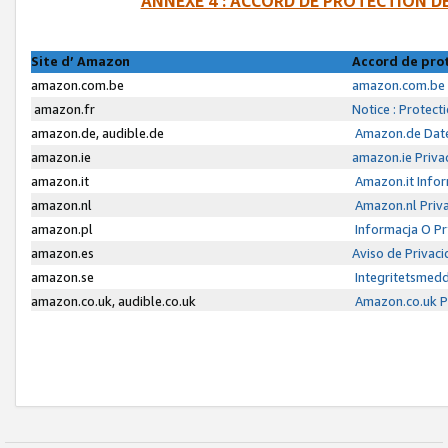
ANNEXE 4 : ACCORD DE PROTECTION 
Site d’ Amazon
Accord de pro
amazon.com.be
amazon.com.be 
amazon.fr
Notice : Protect
amazon.de, audible.de
Amazon.de Date
amazon.ie
amazon.ie Priva
amazon.it
Amazon.it Infor
amazon.nl
Amazon.nl Priva
amazon.pl
Informacja O P
amazon.es
Aviso de Privac
amazon.se
Integritetsmed
amazon.co.uk, audible.co.uk
Amazon.co.uk Pr