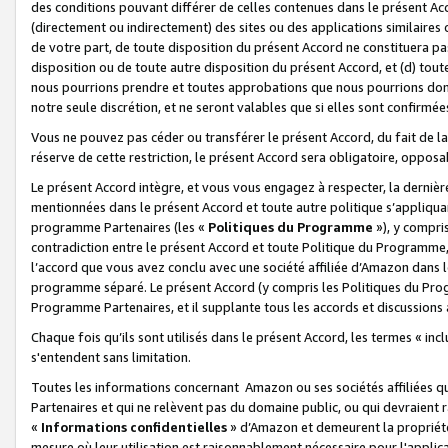
des conditions pouvant différer de celles contenues dans le présent Ac
(directement ou indirectement) des sites ou des applications similaires o
de votre part, de toute disposition du présent Accord ne constituera pa
disposition ou de toute autre disposition du présent Accord, et (d) tou
nous pourrions prendre et toutes approbations que nous pourrions donn
notre seule discrétion, et ne seront valables que si elles sont confirmée
Vous ne pouvez pas céder ou transférer le présent Accord, du fait de la 
réserve de cette restriction, le présent Accord sera obligatoire, opposab
Le présent Accord intègre, et vous vous engagez à respecter, la dernière 
mentionnées dans le présent Accord et toute autre politique s’appliqua
programme Partenaires (les «
Politiques du Programme
»), y compri
contradiction entre le présent Accord et toute Politique du Programme, 
l’accord que vous avez conclu avec une société affiliée d’Amazon dans 
programme séparé. Le présent Accord (y compris les Politiques du Progr
Programme Partenaires, et il supplante tous les accords et discussions 
Chaque fois qu’ils sont utilisés dans le présent Accord, les termes « in
s'entendent sans limitation.
Toutes les informations concernant Amazon ou ses sociétés affiliées 
Partenaires et qui ne relèvent pas du domaine public, ou qui devraient
«
Informations confidentielles
» d’Amazon et demeurent la propriété 
mesure où leur utilisation est raisonnablement nécessaire pour l'appli