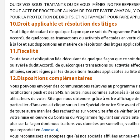
OU DE VOS SOUS-TRAITANTS OU DE VOUS-MÊMES. NOTRE REPRES
TOUT ACTE DE PROCEDURE AU NOM DE TOUTE PARTIE AMAZON , Y CO
POUR LA PROTECTION DE DROITS, ET NOTAMMENT POUR FAIRE APPL
10.Droit applicable et résolution des litiges
Tout litige découlant de quelque façon que ce soit du Programme Parte
Accord), de quelconques transactions ou activités effectuées en vertu d
à la loi et aux dispositions en matière de résolution des litiges applic
11.Fiscalité
Toute taxe et obligation liée découlant de quelque façon que ce soit 
ou avérée dudit Accord), de quelconques transactions ou activités effe
affiliées, seront régies par les dispositions fiscales applicables au Si
12.Dispositions complémentaires
Nous pouvons envoyer des communications relatives au programme Parten
notifications push et des SMS. En outre, nous sommes autorisés à (a) cont
utilisateurs de votre Site que nous obtenons grâce à votre affichage de
particulier d'Amazon ait cliqué sur un Lien Spécial de votre Site avant d
de toute autre manière des recherches sur votre Site afin de vérifier le re
votre mise en œuvre du Contenu du Programme figurant sur votre Site à
plus sur la façon dont nous traitons vos données personnelles, veuille
que reproduit en
Annexe 4
,
Vous reconnaissez et acceptez que (a) nos sociétés affiliées et nous-m