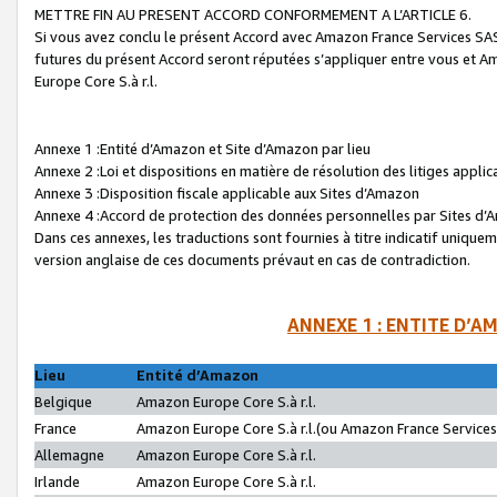
METTRE FIN AU PRESENT ACCORD CONFORMEMENT A L’ARTICLE 6.
Si vous avez conclu le présent Accord avec Amazon France Services SAS 
futures du présent Accord seront réputées s’appliquer entre vous et 
Europe Core S.à r.l.
Annexe 1 :Entité d’Amazon et Site d’Amazon par lieu
Annexe 2 :Loi et dispositions en matière de résolution des litiges appli
Annexe 3 :Disposition fiscale applicable aux Sites d’Amazon
Annexe 4 :Accord de protection des données personnelles par Sites d
Dans ces annexes, les traductions sont fournies à titre indicatif uniquem
version anglaise de ces documents prévaut en cas de contradiction.
ANNEXE 1 : ENTITE D’A
Lieu
Entité d’Amazon
Belgique
Amazon Europe Core S.à r.l.
France
Amazon Europe Core S.à r.l.(ou Amazon France Services 
Allemagne
Amazon Europe Core S.à r.l.
Irlande
Amazon Europe Core S.à r.l.