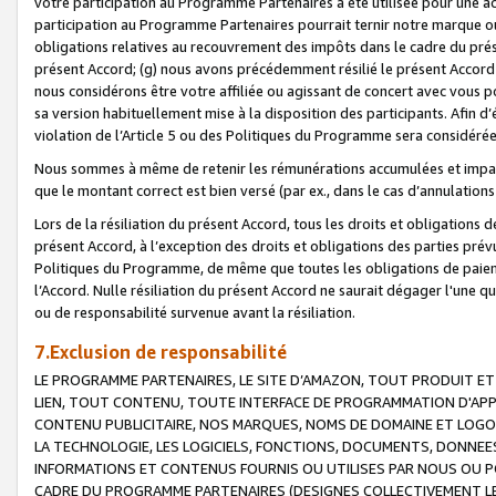
votre participation au Programme Partenaires a été utilisée pour une ac
participation au Programme Partenaires pourrait ternir notre marque ou
obligations relatives au recouvrement des impôts dans le cadre du prése
présent Accord; (g) nous avons précédemment résilié le présent Accord
nous considérons être votre affiliée ou agissant de concert avec vous 
sa version habituellement mise à la disposition des participants. Afin d’é
violation de l’Article 5 ou des Politiques du Programme sera considéré
Nous sommes à même de retenir les rémunérations accumulées et impayée
que le montant correct est bien versé (par ex., dans le cas d’annulations
Lors de la résiliation du présent Accord, tous les droits et obligations 
présent Accord, à l’exception des droits et obligations des parties prévus
Politiques du Programme, de même que toutes les obligations de paiement
l’Accord. Nulle résiliation du présent Accord ne saurait dégager l'une 
ou de responsabilité survenue avant la résiliation.
7.Exclusion de responsabilité
LE PROGRAMME PARTENAIRES, LE SITE D’AMAZON, TOUT PRODUIT ET 
LIEN, TOUT CONTENU, TOUTE INTERFACE DE PROGRAMMATION D'APP
CONTENU PUBLICITAIRE, NOS MARQUES, NOMS DE DOMAINE ET LOGOS
LA TECHNOLOGIE, LES LOGICIELS, FONCTIONS, DOCUMENTS, DONNEES
INFORMATIONS ET CONTENUS FOURNIS OU UTILISES PAR NOUS OU P
CADRE DU PROGRAMME PARTENAIRES (DESIGNES COLLECTIVEMENT LE