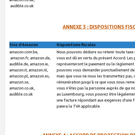
audible.co.uk
ANNEXE 3 : DISPOSITIONS FI
Site d’Amazon
Dispositions fiscales
amazon.com.be,
Nous pouvons déduire ou retenir toute taxe 
amazon.fr, amazon.de,
vous est dû en vertu du présent Accord. Les 
audible.de, amazon.ie,
représenteront le paiement ou le règlement 
amazon.it, amazon.nl,
pouvons vous demander ponctuellement des r
amazon.pl, amazon.es,
mais que vous ne nous les transmettez pas, n
amazon.se,
rémunération jusqu’à ce que vous nous reme
amazon.co.uk,
vous n’êtes pas la personne auprès de qui no
audible.co.uk
au Luxembourg, vous pouvez être légalement 
une facture répondant aux exigences d’une 
paiera la TVA applicable.