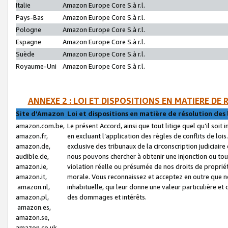
Italie
Amazon Europe Core S.à r.l.
Pays-Bas
Amazon Europe Core S.à r.l.
Pologne
Amazon Europe Core S.à r.l.
Espagne
Amazon Europe Core S.à r.l.
Suède
Amazon Europe Core S.à r.l.
Royaume-Uni
Amazon Europe Core S.à r.l.
ANNEXE 2 : LOI ET DISPOSITIONS EN MATIERE DE
Site d’Amazon
Loi et dispositions en matière de résolution des 
amazon.com.be,
Le présent Accord, ainsi que tout litige quel qu’il soi
amazon.fr,
en excluant l’application des règles de conflits de l
amazon.de,
exclusive des tribunaux de la circonscription judiciai
audible.de,
nous pouvons chercher à obtenir une injonction ou tou
amazon.ie,
violation réelle ou présumée de nos droits de proprié
amazon.it,
morale. Vous reconnaissez et acceptez en outre que n
amazon.nl,
inhabituelle, qui leur donne une valeur particulière 
amazon.pl,
des dommages et intérêts.
amazon.es,
amazon.se,
amazon.co.uk,