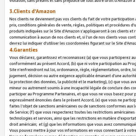
violation, sans préavis et sans préjudice de tout autre droit d’Amazo
3.Clients d’Amazon
Nos clients ne deviennent pas vos clients du fait de votre participati
prix, conditions générales de vente, règles, politiques et procédures d’u
produits indiquées sur le Site d’Amazon s’appliqueront à ces clients et
communication à aucun de nos clients et, si l’un de nos clients vous co
devrez lui indiquer d’utiliser les coordonnées figurant sur le Site d’Ama
4.Garanties
Vous déclarez, garantissez et reconnaissez (a) que vous participerez a
conformément au présent Accord, (b) que ni votre participation au Prog
Site n’enfreindront nul loi, ordonnance, règle, réglementation, ordre, li
jugement, décision ou autre exigence applicable émanant d’une autori
la protection des données, la publicité et le marketing), (c) que vous 
mineur ou autrement soumis à une incapacité légale de conclure des con
participer au Programme Partenaires, et que vous ne vous basez pour pr
expressément énoncées dans le présent Accord, (e) que vous ne particip
faites l’objet de sanctions américaines ou de sanctions conformes aux 
de Service; (f) que vous respecterez toutes les restrictions américaines
technologies et services, ainsi que les restrictions en matière d’exporta
droit américain; et (g) que les informations que vous avez communiqué
Vous pouvez mettre à jour vos informations en vous connectant à votre