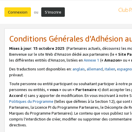
Connexion
S’inscrire
ou
Conditions Générales d’Adhésion 
Mises à jour
:
15 octobre 2025
(Partenaires actuels, découvrez les m
Bienvenue sur le site Web d’Amazon dédié aux partenaires (le «
Site P
les différentes entités d’Amazon, listées en
Annexe 1
(«
Amazon
» ou «
Des traductions sont disponibles en:
anglais
,
allemand
,
italien
,
espagno
prévaut.
Toute personne ou entité participant ou souhaitant participer à notre 
personnes ou entités, «
vous
» ou un «
Partenaire
») doit accepter le
Accord
») sans y apporter de modification. En vous inscrivant à notre Si
Politiques du Programme
(telles que définies à la Section 12), qui so
Partenaires, la Licence PI du Programme Partenaires, le Décompte de 
Marques du Programme Partenaires). Le contenu que vous publiez sur l
compris l'interdiction de créer, modifier ou supprimer des commentaires
directives.