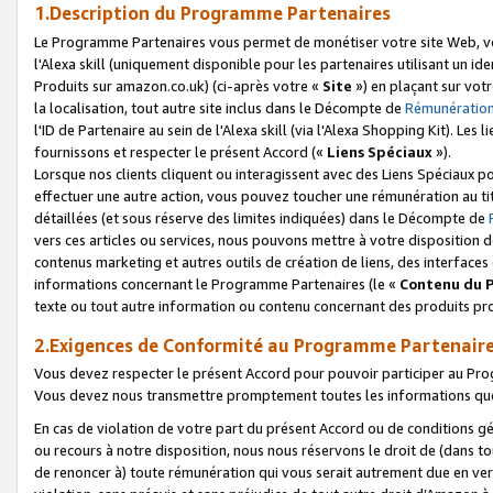
1.Description du Programme Partenaires
Le Programme Partenaires vous permet de monétiser votre site Web, vos 
l'Alexa skill (uniquement disponible pour les partenaires utilisant un 
Produits sur amazon.co.uk) (ci-après votre «
Site
») en plaçant sur votr
la localisation, tout autre site inclus dans le Décompte de
Rémunération
l'ID de Partenaire au sein de l'Alexa skill (via l'Alexa Shopping Kit). Le
fournissons et respecter le présent Accord («
Liens Spéciaux
»).
Lorsque nos clients cliquent ou interagissent avec des Liens Spéciaux p
effectuer une autre action, vous pouvez toucher une rémunération au ti
détaillées (et sous réserve des limites indiquées) dans le Décompte de
vers ces articles ou services, nous pouvons mettre à votre disposition d
contenus marketing et autres outils de création de liens, des interfaces
informations concernant le Programme Partenaires (le «
Contenu du 
texte ou tout autre information ou contenu concernant des produits prop
2.Exigences de Conformité au Programme Partenair
Vous devez respecter le présent Accord pour pouvoir participer au Pr
Vous devez nous transmettre promptement toutes les informations que
En cas de violation de votre part du présent Accord ou de conditions g
ou recours à notre disposition, nous nous réservons le droit de (dans 
de renoncer à) toute rémunération qui vous serait autrement due en ver