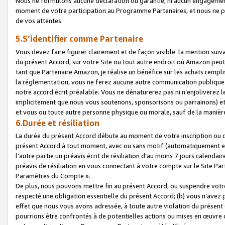
Nous ne formulons aucune déclaration ou garantie, ni aucun engagemen
moment de votre participation au Programme Partenaires, et nous ne p
de vos attentes.
5.S’identifier comme Partenaire
Vous devez faire figurer clairement et de façon visible la mention sui
du présent Accord, sur votre Site ou tout autre endroit où Amazon peut vo
tant que Partenaire Amazon, je réalise un bénéfice sur les achats remplis
la réglementation, vous ne ferez aucune autre communication publique
notre accord écrit préalable. Vous ne dénaturerez pas ni n’enjoliverez 
implicitement que nous vous soutenons, sponsorisons ou parrainons) et v
et vous ou toute autre personne physique ou morale, sauf de la manièr
6.Durée et résiliation
La durée du présent Accord débute au moment de votre inscription ou de
présent Accord à tout moment, avec ou sans motif (automatiquement et sa
l’autre partie un préavis écrit de résiliation d’au moins 7 jours calenda
préavis de résiliation en vous connectant à votre compte sur le Site Par
Paramètres du Compte ».
De plus, nous pouvons mettre fin au présent Accord, ou suspendre votre 
respecté une obligation essentielle du présent Accord; (b) vous n’avez p
effet que nous vous avons adressée, à toute autre violation du présen
pourrions être confrontés à de potentielles actions ou mises en œuvre 