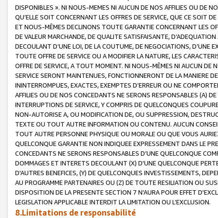
DISPONIBLES ». NI NOUS-MEMES NI AUCUN DE NOS AFFILIES OU D
QU’ELLE SOIT CONCERNANT LES OFFRES DE SERVICE, QUE CE SOIT DE
ET NOUS-MÊMES DECLINONS TOUTE GARANTIE CONCERNANT LES OFFRE
DE VALEUR MARCHANDE, DE QUALITE SATISFAISANTE, D’ADEQUATION
DECOULANT D’UNE LOI, DE LA COUTUME, DE NEGOCIATIONS, D’UNE
TOUTE OFFRE DE SERVICE OU A MODIFIER LA NATURE, LES CARACTERI
OFFRE DE SERVICE, A TOUT MOMENT. NI NOUS-MÊMES NI AUCUN DE 
SERVICE SERONT MAINTENUES, FONCTIONNERONT DE LA MANIERE DECR
ININTERROMPUES, EXACTES, EXEMPTES D’ERREUR OU NE COMPORT
AFFILIES OU DE NOS CONCEDANTS NE SERONS RESPONSABLES (A) DE
INTERRUPTIONS DE SERVICE, Y COMPRIS DE QUELCONQUES COUPURE
NON-AUTORISE A, OU MODIFICATION DE, OU SUPPRESSION, DESTRUC
TEXTE OU TOUT AUTRE INFORMATION OU CONTENU. AUCUN CONSEIL 
TOUT AUTRE PERSONNE PHYSIQUE OU MORALE OU QUE VOUS AURIEZ 
QUELCONQUE GARANTIE NON INDIQUEE EXPRESSEMENT DANS LE PRES
CONCEDANTS NE SERONS RESPONSABLES D’UNE QUELCONQUE COM
DOMMAGES ET INTERETS DECOULANT (X) D'UNE QUELCONQUE PERTE D
D'AUTRES BENEFICES, (Y) DE QUELCONQUES INVESTISSEMENTS, DEP
AU PROGRAMME PARTENAIRES OU (Z) DE TOUTE RESILIATION OU SU
DISPOSITION DE LA PRESENTE SECTION 7 N'AURA POUR EFFET D'EXC
LEGISLATION APPLICABLE INTERDIT LA LIMITATION OU L’EXCLUSION.
8.Limitations de responsabilité