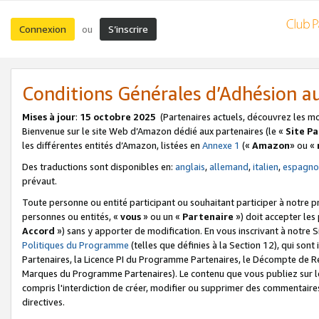
Connexion
S’inscrire
ou
Conditions Générales d’Adhésion 
Mises à jour
:
15 octobre 2025
(Partenaires actuels, découvrez les m
Bienvenue sur le site Web d’Amazon dédié aux partenaires (le «
Site P
les différentes entités d’Amazon, listées en
Annexe 1
(«
Amazon
» ou «
Des traductions sont disponibles en:
anglais
,
allemand
,
italien
,
espagno
prévaut.
Toute personne ou entité participant ou souhaitant participer à notre 
personnes ou entités, «
vous
» ou un «
Partenaire
») doit accepter le
Accord
») sans y apporter de modification. En vous inscrivant à notre Si
Politiques du Programme
(telles que définies à la Section 12), qui so
Partenaires, la Licence PI du Programme Partenaires, le Décompte de 
Marques du Programme Partenaires). Le contenu que vous publiez sur l
compris l'interdiction de créer, modifier ou supprimer des commentaires
directives.