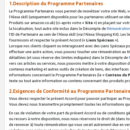
1.Description du Programme Partenaires
Le Programme Partenaires vous permet de monétiser votre site Web, vos 
l'Alexa skill (uniquement disponible pour les partenaires utilisant un 
Produits sur amazon.co.uk) (ci-après votre «
Site
») en plaçant sur votr
la localisation, tout autre site inclus dans le Décompte de
Rémunération
l'ID de Partenaire au sein de l'Alexa skill (via l'Alexa Shopping Kit). Le
fournissons et respecter le présent Accord («
Liens Spéciaux
»).
Lorsque nos clients cliquent ou interagissent avec des Liens Spéciaux p
effectuer une autre action, vous pouvez toucher une rémunération au ti
détaillées (et sous réserve des limites indiquées) dans le Décompte de
vers ces articles ou services, nous pouvons mettre à votre disposition d
contenus marketing et autres outils de création de liens, des interfaces
informations concernant le Programme Partenaires (le «
Contenu du 
texte ou tout autre information ou contenu concernant des produits prop
2.Exigences de Conformité au Programme Partenair
Vous devez respecter le présent Accord pour pouvoir participer au Pr
Vous devez nous transmettre promptement toutes les informations que
En cas de violation de votre part du présent Accord ou de conditions g
ou recours à notre disposition, nous nous réservons le droit de (dans 
de renoncer à) toute rémunération qui vous serait autrement due en ver