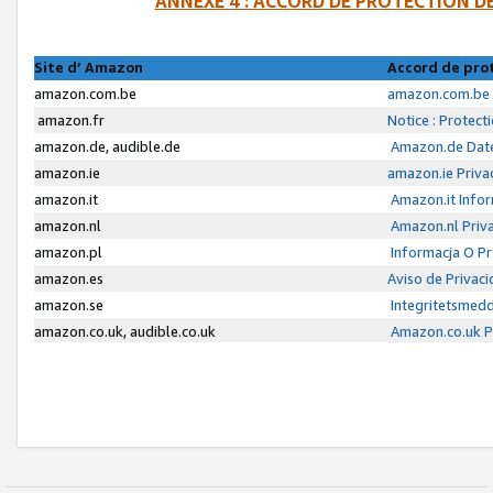
ANNEXE 4 : ACCORD DE PROTECTION 
Site d’ Amazon
Accord de pro
amazon.com.be
amazon.com.be 
amazon.fr
Notice : Protect
amazon.de, audible.de
Amazon.de Date
amazon.ie
amazon.ie Priva
amazon.it
Amazon.it Infor
amazon.nl
Amazon.nl Priva
amazon.pl
Informacja O P
amazon.es
Aviso de Privac
amazon.se
Integritetsmed
amazon.co.uk, audible.co.uk
Amazon.co.uk Pr