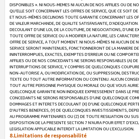
DISPONIBLES ». NI NOUS-MEMES NI AUCUN DE NOS AFFILIES OU D
QU’ELLE SOIT CONCERNANT LES OFFRES DE SERVICE, QUE CE SOIT DE
ET NOUS-MÊMES DECLINONS TOUTE GARANTIE CONCERNANT LES OFFRE
DE VALEUR MARCHANDE, DE QUALITE SATISFAISANTE, D’ADEQUATION
DECOULANT D’UNE LOI, DE LA COUTUME, DE NEGOCIATIONS, D’UNE
TOUTE OFFRE DE SERVICE OU A MODIFIER LA NATURE, LES CARACTERI
OFFRE DE SERVICE, A TOUT MOMENT. NI NOUS-MÊMES NI AUCUN DE 
SERVICE SERONT MAINTENUES, FONCTIONNERONT DE LA MANIERE DECR
ININTERROMPUES, EXACTES, EXEMPTES D’ERREUR OU NE COMPORT
AFFILIES OU DE NOS CONCEDANTS NE SERONS RESPONSABLES (A) DE
INTERRUPTIONS DE SERVICE, Y COMPRIS DE QUELCONQUES COUPURE
NON-AUTORISE A, OU MODIFICATION DE, OU SUPPRESSION, DESTRUC
TEXTE OU TOUT AUTRE INFORMATION OU CONTENU. AUCUN CONSEIL 
TOUT AUTRE PERSONNE PHYSIQUE OU MORALE OU QUE VOUS AURIEZ 
QUELCONQUE GARANTIE NON INDIQUEE EXPRESSEMENT DANS LE PRES
CONCEDANTS NE SERONS RESPONSABLES D’UNE QUELCONQUE COM
DOMMAGES ET INTERETS DECOULANT (X) D'UNE QUELCONQUE PERTE D
D'AUTRES BENEFICES, (Y) DE QUELCONQUES INVESTISSEMENTS, DEP
AU PROGRAMME PARTENAIRES OU (Z) DE TOUTE RESILIATION OU SU
DISPOSITION DE LA PRESENTE SECTION 7 N'AURA POUR EFFET D'EXC
LEGISLATION APPLICABLE INTERDIT LA LIMITATION OU L’EXCLUSION.
8.Limitations de responsabilité