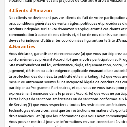
violation, sans préavis et sans préjudice de tout autre droit d’Amazo
3.Clients d’Amazon
Nos clients ne deviennent pas vos clients du fait de votre participati
prix, conditions générales de vente, règles, politiques et procédures d’u
produits indiquées sur le Site d’Amazon s’appliqueront à ces clients et
communication à aucun de nos clients et, si l’un de nos clients vous co
devrez lui indiquer d’utiliser les coordonnées figurant sur le Site d’Ama
4.Garanties
Vous déclarez, garantissez et reconnaissez (a) que vous participerez a
conformément au présent Accord, (b) que ni votre participation au Prog
Site n’enfreindront nul loi, ordonnance, règle, réglementation, ordre, li
jugement, décision ou autre exigence applicable émanant d’une autori
la protection des données, la publicité et le marketing), (c) que vous 
mineur ou autrement soumis à une incapacité légale de conclure des con
participer au Programme Partenaires, et que vous ne vous basez pour pr
expressément énoncées dans le présent Accord, (e) que vous ne particip
faites l’objet de sanctions américaines ou de sanctions conformes aux 
de Service; (f) que vous respecterez toutes les restrictions américaines
technologies et services, ainsi que les restrictions en matière d’exporta
droit américain; et (g) que les informations que vous avez communiqué
Vous pouvez mettre à jour vos informations en vous connectant à votre