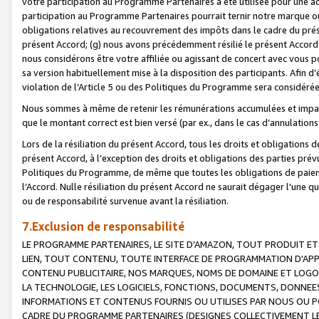
votre participation au Programme Partenaires a été utilisée pour une ac
participation au Programme Partenaires pourrait ternir notre marque ou
obligations relatives au recouvrement des impôts dans le cadre du prése
présent Accord; (g) nous avons précédemment résilié le présent Accord
nous considérons être votre affiliée ou agissant de concert avec vous 
sa version habituellement mise à la disposition des participants. Afin d’é
violation de l’Article 5 ou des Politiques du Programme sera considéré
Nous sommes à même de retenir les rémunérations accumulées et impayée
que le montant correct est bien versé (par ex., dans le cas d’annulations
Lors de la résiliation du présent Accord, tous les droits et obligations 
présent Accord, à l’exception des droits et obligations des parties prévus
Politiques du Programme, de même que toutes les obligations de paiement
l’Accord. Nulle résiliation du présent Accord ne saurait dégager l'une 
ou de responsabilité survenue avant la résiliation.
7.Exclusion de responsabilité
LE PROGRAMME PARTENAIRES, LE SITE D’AMAZON, TOUT PRODUIT ET 
LIEN, TOUT CONTENU, TOUTE INTERFACE DE PROGRAMMATION D'APP
CONTENU PUBLICITAIRE, NOS MARQUES, NOMS DE DOMAINE ET LOGOS
LA TECHNOLOGIE, LES LOGICIELS, FONCTIONS, DOCUMENTS, DONNEES
INFORMATIONS ET CONTENUS FOURNIS OU UTILISES PAR NOUS OU P
CADRE DU PROGRAMME PARTENAIRES (DESIGNES COLLECTIVEMENT LE