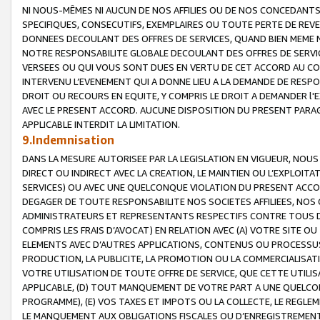
NI NOUS-MÊMES NI AUCUN DE NOS AFFILIES OU DE NOS CONCEDANT
SPECIFIQUES, CONSECUTIFS, EXEMPLAIRES OU TOUTE PERTE DE REVE
DONNEES DECOULANT DES OFFRES DE SERVICES, QUAND BIEN MEME N
NOTRE RESPONSABILITE GLOBALE DECOULANT DES OFFRES DE SERVI
VERSEES OU QUI VOUS SONT DUES EN VERTU DE CET ACCORD AU CO
INTERVENU L’EVENEMENT QUI A DONNE LIEU A LA DEMANDE DE RESP
DROIT OU RECOURS EN EQUITE, Y COMPRIS LE DROIT A DEMANDER l'
AVEC LE PRESENT ACCORD. AUCUNE DISPOSITION DU PRESENT PARAG
APPLICABLE INTERDIT LA LIMITATION.
9.Indemnisation
DANS LA MESURE AUTORISEE PAR LA LEGISLATION EN VIGUEUR, NO
DIRECT OU INDIRECT AVEC LA CREATION, LE MAINTIEN OU L’EXPLOIT
SERVICES) OU AVEC UNE QUELCONQUE VIOLATION DU PRESENT ACCO
DEGAGER DE TOUTE RESPONSABILITE NOS SOCIETES AFFILIEES, NOS 
ADMINISTRATEURS ET REPRESENTANTS RESPECTIFS CONTRE TOUS D
COMPRIS LES FRAIS D’AVOCAT) EN RELATION AVEC (A) VOTRE SITE O
ELEMENTS AVEC D’AUTRES APPLICATIONS, CONTENUS OU PROCESSUS, (
PRODUCTION, LA PUBLICITE, LA PROMOTION OU LA COMMERCIALISAT
VOTRE UTILISATION DE TOUTE OFFRE DE SERVICE, QUE CETTE UTILI
APPLICABLE, (D) TOUT MANQUEMENT DE VOTRE PART A UNE QUELCO
PROGRAMME), (E) VOS TAXES ET IMPOTS OU LA COLLECTE, LE REGLE
LE MANQUEMENT AUX OBLIGATIONS FISCALES OU D’ENREGISTREMENT 