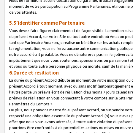
Nous ne formulons aucune déclaration ou garantie, ni aucun engagemen
moment de votre participation au Programme Partenaires, et nous ne p
de vos attentes.
5.S’identifier comme Partenaire
Vous devez faire figurer clairement et de façon visible la mention sui
du présent Accord, sur votre Site ou tout autre endroit où Amazon peut vo
tant que Partenaire Amazon, je réalise un bénéfice sur les achats remplis
la réglementation, vous ne ferez aucune autre communication publique
notre accord écrit préalable. Vous ne dénaturerez pas ni n’enjoliverez 
implicitement que nous vous soutenons, sponsorisons ou parrainons) et v
et vous ou toute autre personne physique ou morale, sauf de la manièr
6.Durée et résiliation
La durée du présent Accord débute au moment de votre inscription ou de
présent Accord à tout moment, avec ou sans motif (automatiquement et sa
l’autre partie un préavis écrit de résiliation d’au moins 7 jours calenda
préavis de résiliation en vous connectant à votre compte sur le Site Par
Paramètres du Compte ».
De plus, nous pouvons mettre fin au présent Accord, ou suspendre votre 
respecté une obligation essentielle du présent Accord; (b) vous n’avez p
effet que nous vous avons adressée, à toute autre violation du présen
pourrions être confrontés à de potentielles actions ou mises en œuvre 