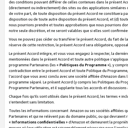
des conditions pouvant différer de celles contenues dans le présent Ac
(directement ou indirectement) des sites ou des applications similaires o
de votre part, de toute disposition du présent Accord ne constituera pa
disposition ou de toute autre disposition du présent Accord, et (d) tou
nous pourrions prendre et toutes approbations que nous pourrions donn
notre seule discrétion, et ne seront valables que si elles sont confirmée
Vous ne pouvez pas céder ou transférer le présent Accord, du fait de la 
réserve de cette restriction, le présent Accord sera obligatoire, opposab
Le présent Accord intègre, et vous vous engagez à respecter, la dernière 
mentionnées dans le présent Accord et toute autre politique s’appliqua
programme Partenaires (les «
Politiques du Programme
»), y compri
contradiction entre le présent Accord et toute Politique du Programme, 
l’accord que vous avez conclu avec une société affiliée d’Amazon dans 
programme séparé. Le présent Accord (y compris les Politiques du Progr
Programme Partenaires, et il supplante tous les accords et discussions 
Chaque fois qu’ils sont utilisés dans le présent Accord, les termes « in
s'entendent sans limitation.
Toutes les informations concernant Amazon ou ses sociétés affiliées 
Partenaires et qui ne relèvent pas du domaine public, ou qui devraient
«
Informations confidentielles
» d’Amazon et demeurent la propriété 
mesure où leur utilisation est raisonnablement nécessaire pour l'appli