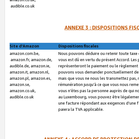
audible.co.uk
ANNEXE 3 : DISPOSITIONS FI
Site d’Amazon
Dispositions fiscales
amazon.com.be,
Nous pouvons déduire ou retenir toute taxe 
amazon.fr, amazon.de,
vous est dû en vertu du présent Accord. Les 
audible.de, amazon.ie,
représenteront le paiement ou le règlement 
amazon.it, amazon.nl,
pouvons vous demander ponctuellement des r
amazon.pl, amazon.es,
mais que vous ne nous les transmettez pas, n
amazon.se,
rémunération jusqu’à ce que vous nous reme
amazon.co.uk,
vous n’êtes pas la personne auprès de qui no
audible.co.uk
au Luxembourg, vous pouvez être légalement 
une facture répondant aux exigences d’une 
paiera la TVA applicable.