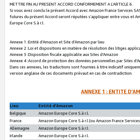
METTRE FIN AU PRESENT ACCORD CONFORMEMENT A L’ARTICLE 6.
Si vous avez conclu le présent Accord avec Amazon France Services SAS 
futures du présent Accord seront réputées s’appliquer entre vous et 
Europe Core S.à r.l.
Annexe 1 :Entité d’Amazon et Site d’Amazon par lieu
Annexe 2 :Loi et dispositions en matière de résolution des litiges appli
Annexe 3 :Disposition fiscale applicable aux Sites d’Amazon
Annexe 4 :Accord de protection des données personnelles par Sites d
Dans ces annexes, les traductions sont fournies à titre indicatif uniquem
version anglaise de ces documents prévaut en cas de contradiction.
ANNEXE 1 : ENTITE D’A
Lieu
Entité d’Amazon
Belgique
Amazon Europe Core S.à r.l.
France
Amazon Europe Core S.à r.l.(ou Amazon France Services 
Allemagne
Amazon Europe Core S.à r.l.
Irlande
Amazon Europe Core S.à r.l.