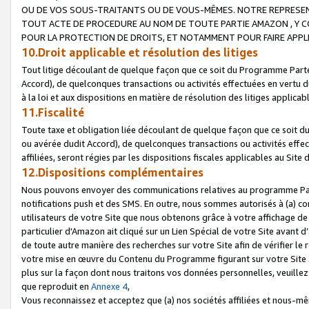
OU DE VOS SOUS-TRAITANTS OU DE VOUS-MÊMES. NOTRE REPRES
TOUT ACTE DE PROCEDURE AU NOM DE TOUTE PARTIE AMAZON , Y CO
POUR LA PROTECTION DE DROITS, ET NOTAMMENT POUR FAIRE APPL
10.Droit applicable et résolution des litiges
Tout litige découlant de quelque façon que ce soit du Programme Parte
Accord), de quelconques transactions ou activités effectuées en vertu d
à la loi et aux dispositions en matière de résolution des litiges applic
11.Fiscalité
Toute taxe et obligation liée découlant de quelque façon que ce soit 
ou avérée dudit Accord), de quelconques transactions ou activités effe
affiliées, seront régies par les dispositions fiscales applicables au Si
12.Dispositions complémentaires
Nous pouvons envoyer des communications relatives au programme Parten
notifications push et des SMS. En outre, nous sommes autorisés à (a) cont
utilisateurs de votre Site que nous obtenons grâce à votre affichage de
particulier d'Amazon ait cliqué sur un Lien Spécial de votre Site avant d
de toute autre manière des recherches sur votre Site afin de vérifier le re
votre mise en œuvre du Contenu du Programme figurant sur votre Site à
plus sur la façon dont nous traitons vos données personnelles, veuille
que reproduit en
Annexe 4
,
Vous reconnaissez et acceptez que (a) nos sociétés affiliées et nous-m