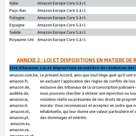
Italie
Amazon Europe Core S.à r.l.
Pays-Bas
Amazon Europe Core S.à r.l.
Pologne
Amazon Europe Core S.à r.l.
Espagne
Amazon Europe Core S.à r.l.
Suède
Amazon Europe Core S.à r.l.
Royaume-Uni
Amazon Europe Core S.à r.l.
ANNEXE 2 : LOI ET DISPOSITIONS EN MATIERE DE
Site d’Amazon
Loi et dispositions en matière de résolution des 
amazon.com.be,
Le présent Accord, ainsi que tout litige quel qu’il soi
amazon.fr,
en excluant l’application des règles de conflits de l
amazon.de,
exclusive des tribunaux de la circonscription judiciai
audible.de,
nous pouvons chercher à obtenir une injonction ou tou
amazon.ie,
violation réelle ou présumée de nos droits de proprié
amazon.it,
morale. Vous reconnaissez et acceptez en outre que n
amazon.nl,
inhabituelle, qui leur donne une valeur particulière 
amazon.pl,
des dommages et intérêts.
amazon.es,
amazon.se,
amazon.co.uk,