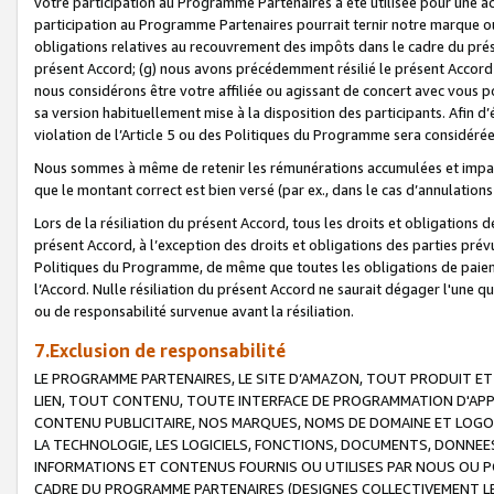
votre participation au Programme Partenaires a été utilisée pour une ac
participation au Programme Partenaires pourrait ternir notre marque ou
obligations relatives au recouvrement des impôts dans le cadre du prése
présent Accord; (g) nous avons précédemment résilié le présent Accord
nous considérons être votre affiliée ou agissant de concert avec vous 
sa version habituellement mise à la disposition des participants. Afin d’é
violation de l’Article 5 ou des Politiques du Programme sera considéré
Nous sommes à même de retenir les rémunérations accumulées et impayée
que le montant correct est bien versé (par ex., dans le cas d’annulations
Lors de la résiliation du présent Accord, tous les droits et obligations 
présent Accord, à l’exception des droits et obligations des parties prévus
Politiques du Programme, de même que toutes les obligations de paiement
l’Accord. Nulle résiliation du présent Accord ne saurait dégager l'une 
ou de responsabilité survenue avant la résiliation.
7.Exclusion de responsabilité
LE PROGRAMME PARTENAIRES, LE SITE D’AMAZON, TOUT PRODUIT ET 
LIEN, TOUT CONTENU, TOUTE INTERFACE DE PROGRAMMATION D'APP
CONTENU PUBLICITAIRE, NOS MARQUES, NOMS DE DOMAINE ET LOGOS
LA TECHNOLOGIE, LES LOGICIELS, FONCTIONS, DOCUMENTS, DONNEES
INFORMATIONS ET CONTENUS FOURNIS OU UTILISES PAR NOUS OU P
CADRE DU PROGRAMME PARTENAIRES (DESIGNES COLLECTIVEMENT LE