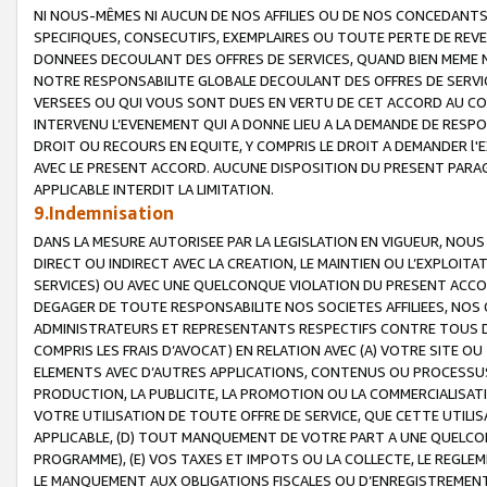
NI NOUS-MÊMES NI AUCUN DE NOS AFFILIES OU DE NOS CONCEDANT
SPECIFIQUES, CONSECUTIFS, EXEMPLAIRES OU TOUTE PERTE DE REVE
DONNEES DECOULANT DES OFFRES DE SERVICES, QUAND BIEN MEME N
NOTRE RESPONSABILITE GLOBALE DECOULANT DES OFFRES DE SERVI
VERSEES OU QUI VOUS SONT DUES EN VERTU DE CET ACCORD AU CO
INTERVENU L’EVENEMENT QUI A DONNE LIEU A LA DEMANDE DE RESP
DROIT OU RECOURS EN EQUITE, Y COMPRIS LE DROIT A DEMANDER l'
AVEC LE PRESENT ACCORD. AUCUNE DISPOSITION DU PRESENT PARAG
APPLICABLE INTERDIT LA LIMITATION.
9.Indemnisation
DANS LA MESURE AUTORISEE PAR LA LEGISLATION EN VIGUEUR, NO
DIRECT OU INDIRECT AVEC LA CREATION, LE MAINTIEN OU L’EXPLOIT
SERVICES) OU AVEC UNE QUELCONQUE VIOLATION DU PRESENT ACCO
DEGAGER DE TOUTE RESPONSABILITE NOS SOCIETES AFFILIEES, NOS 
ADMINISTRATEURS ET REPRESENTANTS RESPECTIFS CONTRE TOUS D
COMPRIS LES FRAIS D’AVOCAT) EN RELATION AVEC (A) VOTRE SITE O
ELEMENTS AVEC D’AUTRES APPLICATIONS, CONTENUS OU PROCESSUS, (
PRODUCTION, LA PUBLICITE, LA PROMOTION OU LA COMMERCIALISAT
VOTRE UTILISATION DE TOUTE OFFRE DE SERVICE, QUE CETTE UTILI
APPLICABLE, (D) TOUT MANQUEMENT DE VOTRE PART A UNE QUELCO
PROGRAMME), (E) VOS TAXES ET IMPOTS OU LA COLLECTE, LE REGLE
LE MANQUEMENT AUX OBLIGATIONS FISCALES OU D’ENREGISTREMENT 