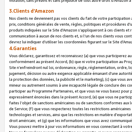
violation, sans préavis et sans préjudice de tout autre droit d’Amazo
3.Clients d’Amazon
Nos clients ne deviennent pas vos clients du fait de votre participati
prix, conditions générales de vente, règles, politiques et procédures d’u
produits indiquées sur le Site d’Amazon s’appliqueront à ces clients et
communication à aucun de nos clients et, si l’un de nos clients vous co
devrez lui indiquer d’utiliser les coordonnées figurant sur le Site d’Ama
4.Garanties
Vous déclarez, garantissez et reconnaissez (a) que vous participerez a
conformément au présent Accord, (b) que ni votre participation au Prog
Site n’enfreindront nul loi, ordonnance, règle, réglementation, ordre, li
jugement, décision ou autre exigence applicable émanant d’une autori
la protection des données, la publicité et le marketing), (c) que vous 
mineur ou autrement soumis à une incapacité légale de conclure des con
participer au Programme Partenaires, et que vous ne vous basez pour pr
expressément énoncées dans le présent Accord, (e) que vous ne particip
faites l’objet de sanctions américaines ou de sanctions conformes aux 
de Service; (f) que vous respecterez toutes les restrictions américaines
technologies et services, ainsi que les restrictions en matière d’exporta
droit américain; et (g) que les informations que vous avez communiqué
Vous pouvez mettre à jour vos informations en vous connectant à votre