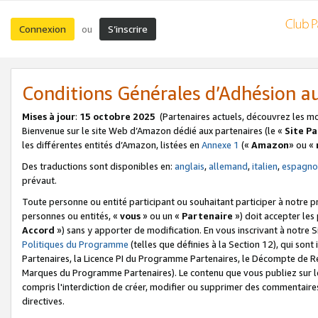
Connexion
S’inscrire
ou
Conditions Générales d’Adhésion 
Mises à jour
:
15 octobre 2025
(Partenaires actuels, découvrez les m
Bienvenue sur le site Web d’Amazon dédié aux partenaires (le «
Site P
les différentes entités d’Amazon, listées en
Annexe 1
(«
Amazon
» ou «
Des traductions sont disponibles en:
anglais
,
allemand
,
italien
,
espagno
prévaut.
Toute personne ou entité participant ou souhaitant participer à notre 
personnes ou entités, «
vous
» ou un «
Partenaire
») doit accepter le
Accord
») sans y apporter de modification. En vous inscrivant à notre Si
Politiques du Programme
(telles que définies à la Section 12), qui so
Partenaires, la Licence PI du Programme Partenaires, le Décompte de 
Marques du Programme Partenaires). Le contenu que vous publiez sur l
compris l'interdiction de créer, modifier ou supprimer des commentaires
directives.