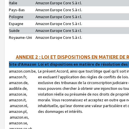
Italie
Amazon Europe Core S.à r.l.
Pays-Bas
Amazon Europe Core S.à r.l.
Pologne
Amazon Europe Core S.à r.l.
Espagne
Amazon Europe Core S.à r.l.
Suède
Amazon Europe Core S.à r.l.
Royaume-Uni
Amazon Europe Core S.à r.l.
ANNEXE 2 : LOI ET DISPOSITIONS EN MATIERE DE
Site d’Amazon
Loi et dispositions en matière de résolution des 
amazon.com.be,
Le présent Accord, ainsi que tout litige quel qu’il soi
amazon.fr,
en excluant l’application des règles de conflits de l
amazon.de,
exclusive des tribunaux de la circonscription judiciai
audible.de,
nous pouvons chercher à obtenir une injonction ou tou
amazon.ie,
violation réelle ou présumée de nos droits de proprié
amazon.it,
morale. Vous reconnaissez et acceptez en outre que n
amazon.nl,
inhabituelle, qui leur donne une valeur particulière 
amazon.pl,
des dommages et intérêts.
amazon.es,
amazon.se,
amazon.co.uk,