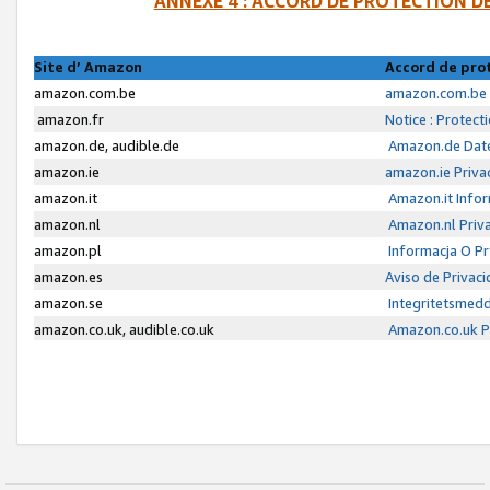
ANNEXE 4 : ACCORD DE PROTECTION 
Site d’ Amazon
Accord de pro
amazon.com.be
amazon.com.be 
amazon.fr
Notice : Protect
amazon.de, audible.de
Amazon.de Date
amazon.ie
amazon.ie Priva
amazon.it
Amazon.it Infor
amazon.nl
Amazon.nl Priva
amazon.pl
Informacja O P
amazon.es
Aviso de Privac
amazon.se
Integritetsmed
amazon.co.uk, audible.co.uk
Amazon.co.uk Pr