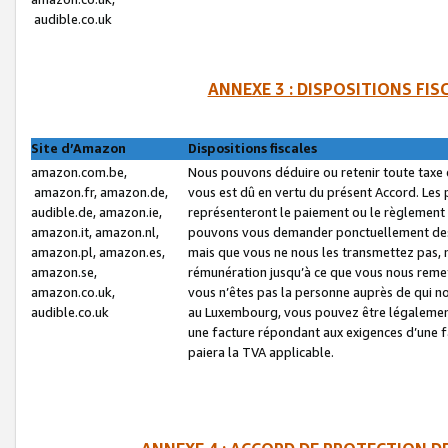
audible.co.uk
ANNEXE 3 : DISPOSITIONS FI
Site d’Amazon
Dispositions fiscales
amazon.com.be,
Nous pouvons déduire ou retenir toute taxe 
amazon.fr, amazon.de,
vous est dû en vertu du présent Accord. Les 
audible.de, amazon.ie,
représenteront le paiement ou le règlement 
amazon.it, amazon.nl,
pouvons vous demander ponctuellement des r
amazon.pl, amazon.es,
mais que vous ne nous les transmettez pas, n
amazon.se,
rémunération jusqu’à ce que vous nous reme
amazon.co.uk,
vous n’êtes pas la personne auprès de qui no
audible.co.uk
au Luxembourg, vous pouvez être légalement 
une facture répondant aux exigences d’une 
paiera la TVA applicable.