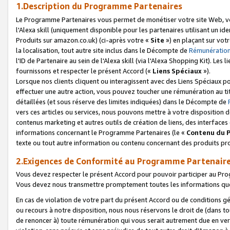
1.Description du Programme Partenaires
Le Programme Partenaires vous permet de monétiser votre site Web, vos 
l'Alexa skill (uniquement disponible pour les partenaires utilisant un 
Produits sur amazon.co.uk) (ci-après votre «
Site
») en plaçant sur votr
la localisation, tout autre site inclus dans le Décompte de
Rémunération
l'ID de Partenaire au sein de l'Alexa skill (via l'Alexa Shopping Kit). Le
fournissons et respecter le présent Accord («
Liens Spéciaux
»).
Lorsque nos clients cliquent ou interagissent avec des Liens Spéciaux p
effectuer une autre action, vous pouvez toucher une rémunération au ti
détaillées (et sous réserve des limites indiquées) dans le Décompte de
vers ces articles ou services, nous pouvons mettre à votre disposition d
contenus marketing et autres outils de création de liens, des interfaces
informations concernant le Programme Partenaires (le «
Contenu du 
texte ou tout autre information ou contenu concernant des produits prop
2.Exigences de Conformité au Programme Partenair
Vous devez respecter le présent Accord pour pouvoir participer au Pr
Vous devez nous transmettre promptement toutes les informations que
En cas de violation de votre part du présent Accord ou de conditions g
ou recours à notre disposition, nous nous réservons le droit de (dans 
de renoncer à) toute rémunération qui vous serait autrement due en ver