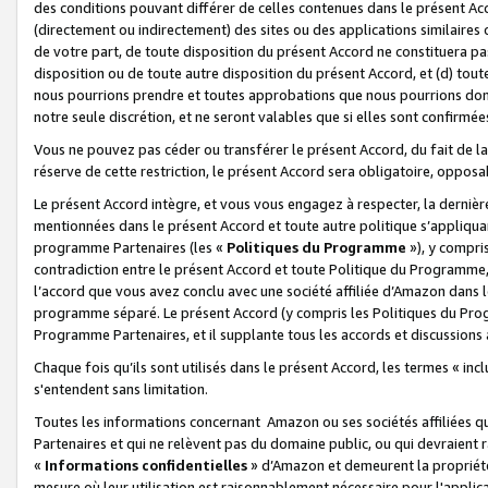
des conditions pouvant différer de celles contenues dans le présent Ac
(directement ou indirectement) des sites ou des applications similaires o
de votre part, de toute disposition du présent Accord ne constituera pa
disposition ou de toute autre disposition du présent Accord, et (d) tou
nous pourrions prendre et toutes approbations que nous pourrions donn
notre seule discrétion, et ne seront valables que si elles sont confirmée
Vous ne pouvez pas céder ou transférer le présent Accord, du fait de la 
réserve de cette restriction, le présent Accord sera obligatoire, opposab
Le présent Accord intègre, et vous vous engagez à respecter, la dernière 
mentionnées dans le présent Accord et toute autre politique s’appliqua
programme Partenaires (les «
Politiques du Programme
»), y compri
contradiction entre le présent Accord et toute Politique du Programme, 
l’accord que vous avez conclu avec une société affiliée d’Amazon dans 
programme séparé. Le présent Accord (y compris les Politiques du Progr
Programme Partenaires, et il supplante tous les accords et discussions 
Chaque fois qu’ils sont utilisés dans le présent Accord, les termes « in
s'entendent sans limitation.
Toutes les informations concernant Amazon ou ses sociétés affiliées 
Partenaires et qui ne relèvent pas du domaine public, ou qui devraient
«
Informations confidentielles
» d’Amazon et demeurent la propriété 
mesure où leur utilisation est raisonnablement nécessaire pour l'appli