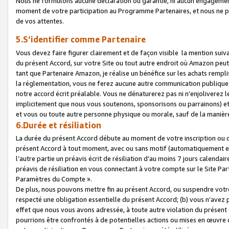
Nous ne formulons aucune déclaration ou garantie, ni aucun engagemen
moment de votre participation au Programme Partenaires, et nous ne p
de vos attentes.
5.S’identifier comme Partenaire
Vous devez faire figurer clairement et de façon visible la mention sui
du présent Accord, sur votre Site ou tout autre endroit où Amazon peut vo
tant que Partenaire Amazon, je réalise un bénéfice sur les achats remplis
la réglementation, vous ne ferez aucune autre communication publique
notre accord écrit préalable. Vous ne dénaturerez pas ni n’enjoliverez 
implicitement que nous vous soutenons, sponsorisons ou parrainons) et v
et vous ou toute autre personne physique ou morale, sauf de la manièr
6.Durée et résiliation
La durée du présent Accord débute au moment de votre inscription ou de
présent Accord à tout moment, avec ou sans motif (automatiquement et sa
l’autre partie un préavis écrit de résiliation d’au moins 7 jours calenda
préavis de résiliation en vous connectant à votre compte sur le Site Par
Paramètres du Compte ».
De plus, nous pouvons mettre fin au présent Accord, ou suspendre votre 
respecté une obligation essentielle du présent Accord; (b) vous n’avez p
effet que nous vous avons adressée, à toute autre violation du présen
pourrions être confrontés à de potentielles actions ou mises en œuvre 