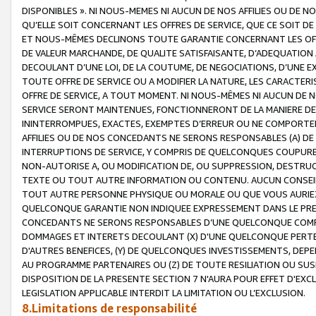
DISPONIBLES ». NI NOUS-MEMES NI AUCUN DE NOS AFFILIES OU D
QU’ELLE SOIT CONCERNANT LES OFFRES DE SERVICE, QUE CE SOIT DE
ET NOUS-MÊMES DECLINONS TOUTE GARANTIE CONCERNANT LES OFFRE
DE VALEUR MARCHANDE, DE QUALITE SATISFAISANTE, D’ADEQUATION
DECOULANT D’UNE LOI, DE LA COUTUME, DE NEGOCIATIONS, D’UNE
TOUTE OFFRE DE SERVICE OU A MODIFIER LA NATURE, LES CARACTERI
OFFRE DE SERVICE, A TOUT MOMENT. NI NOUS-MÊMES NI AUCUN DE 
SERVICE SERONT MAINTENUES, FONCTIONNERONT DE LA MANIERE DECR
ININTERROMPUES, EXACTES, EXEMPTES D’ERREUR OU NE COMPORT
AFFILIES OU DE NOS CONCEDANTS NE SERONS RESPONSABLES (A) DE
INTERRUPTIONS DE SERVICE, Y COMPRIS DE QUELCONQUES COUPURE
NON-AUTORISE A, OU MODIFICATION DE, OU SUPPRESSION, DESTRUC
TEXTE OU TOUT AUTRE INFORMATION OU CONTENU. AUCUN CONSEIL 
TOUT AUTRE PERSONNE PHYSIQUE OU MORALE OU QUE VOUS AURIEZ 
QUELCONQUE GARANTIE NON INDIQUEE EXPRESSEMENT DANS LE PRES
CONCEDANTS NE SERONS RESPONSABLES D’UNE QUELCONQUE COM
DOMMAGES ET INTERETS DECOULANT (X) D'UNE QUELCONQUE PERTE D
D'AUTRES BENEFICES, (Y) DE QUELCONQUES INVESTISSEMENTS, DEP
AU PROGRAMME PARTENAIRES OU (Z) DE TOUTE RESILIATION OU SU
DISPOSITION DE LA PRESENTE SECTION 7 N'AURA POUR EFFET D'EXC
LEGISLATION APPLICABLE INTERDIT LA LIMITATION OU L’EXCLUSION.
8.Limitations de responsabilité