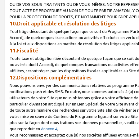
OU DE VOS SOUS-TRAITANTS OU DE VOUS-MÊMES. NOTRE REPRES
TOUT ACTE DE PROCEDURE AU NOM DE TOUTE PARTIE AMAZON , Y CO
POUR LA PROTECTION DE DROITS, ET NOTAMMENT POUR FAIRE APPL
10.Droit applicable et résolution des litiges
Tout litige découlant de quelque façon que ce soit du Programme Parte
Accord), de quelconques transactions ou activités effectuées en vertu d
à la loi et aux dispositions en matière de résolution des litiges applic
11.Fiscalité
Toute taxe et obligation liée découlant de quelque façon que ce soit 
ou avérée dudit Accord), de quelconques transactions ou activités effe
affiliées, seront régies par les dispositions fiscales applicables au Si
12.Dispositions complémentaires
Nous pouvons envoyer des communications relatives au programme Parten
notifications push et des SMS. En outre, nous sommes autorisés à (a) cont
utilisateurs de votre Site que nous obtenons grâce à votre affichage de
particulier d'Amazon ait cliqué sur un Lien Spécial de votre Site avant d
de toute autre manière des recherches sur votre Site afin de vérifier le re
votre mise en œuvre du Contenu du Programme figurant sur votre Site à
plus sur la façon dont nous traitons vos données personnelles, veuille
que reproduit en
Annexe 4
,
Vous reconnaissez et acceptez que (a) nos sociétés affiliées et nous-m