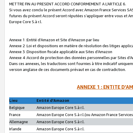
METTRE FIN AU PRESENT ACCORD CONFORMEMENT A L’ARTICLE 6.
Si vous avez conclu le présent Accord avec Amazon France Services SAS 
futures du présent Accord seront réputées s’appliquer entre vous et 
Europe Core S.à r.l.
Annexe 1 :Entité d’Amazon et Site d’Amazon par lieu
Annexe 2 :Loi et dispositions en matière de résolution des litiges appli
Annexe 3 :Disposition fiscale applicable aux Sites d’Amazon
Annexe 4 :Accord de protection des données personnelles par Sites d
Dans ces annexes, les traductions sont fournies à titre indicatif uniquem
version anglaise de ces documents prévaut en cas de contradiction.
ANNEXE 1 : ENTITE D’A
Lieu
Entité d’Amazon
Belgique
Amazon Europe Core S.à r.l.
France
Amazon Europe Core S.à r.l.(ou Amazon France Services 
Allemagne
Amazon Europe Core S.à r.l.
Irlande
Amazon Europe Core S.à r.l.