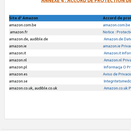
ANNEXE 4 : ACCORD DE PROTECTION 
Site d’ Amazon
Accord de pro
amazon.com.be
amazon.com.be 
amazon.fr
Notice : Protect
amazon.de, audible.de
Amazon.de Date
amazon.ie
amazon.ie Priva
amazon.it
Amazon.it Infor
amazon.nl
Amazon.nl Priva
amazon.pl
Informacja O P
amazon.es
Aviso de Privac
amazon.se
Integritetsmed
amazon.co.uk, audible.co.uk
Amazon.co.uk Pr