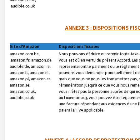
audible.co.uk
ANNEXE 3 : DISPOSITIONS FI
Site d’Amazon
Dispositions fiscales
amazon.com.be,
Nous pouvons déduire ou retenir toute taxe 
amazon.fr, amazon.de,
vous est dû en vertu du présent Accord. Les 
audible.de, amazon.ie,
représenteront le paiement ou le règlement 
amazon.it, amazon.nl,
pouvons vous demander ponctuellement des r
amazon.pl, amazon.es,
mais que vous ne nous les transmettez pas, n
amazon.se,
rémunération jusqu’à ce que vous nous reme
amazon.co.uk,
vous n’êtes pas la personne auprès de qui no
audible.co.uk
au Luxembourg, vous pouvez être légalement 
une facture répondant aux exigences d’une 
paiera la TVA applicable.