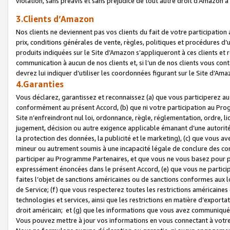
violation, sans préavis et sans préjudice de tout autre droit d’Amazo
3.Clients d’Amazon
Nos clients ne deviennent pas vos clients du fait de votre participati
prix, conditions générales de vente, règles, politiques et procédures d’u
produits indiquées sur le Site d’Amazon s’appliqueront à ces clients et
communication à aucun de nos clients et, si l’un de nos clients vous co
devrez lui indiquer d’utiliser les coordonnées figurant sur le Site d’Ama
4.Garanties
Vous déclarez, garantissez et reconnaissez (a) que vous participerez a
conformément au présent Accord, (b) que ni votre participation au Prog
Site n’enfreindront nul loi, ordonnance, règle, réglementation, ordre, li
jugement, décision ou autre exigence applicable émanant d’une autori
la protection des données, la publicité et le marketing), (c) que vous 
mineur ou autrement soumis à une incapacité légale de conclure des con
participer au Programme Partenaires, et que vous ne vous basez pour pr
expressément énoncées dans le présent Accord, (e) que vous ne particip
faites l’objet de sanctions américaines ou de sanctions conformes aux 
de Service; (f) que vous respecterez toutes les restrictions américaines
technologies et services, ainsi que les restrictions en matière d’exporta
droit américain; et (g) que les informations que vous avez communiqué
Vous pouvez mettre à jour vos informations en vous connectant à votre