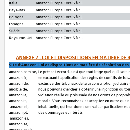
Italie
Amazon Europe Core S.à r.l.
Pays-Bas
Amazon Europe Core S.à r.l.
Pologne
Amazon Europe Core S.à r.l.
Espagne
Amazon Europe Core S.à r.l.
Suède
Amazon Europe Core S.à r.l.
Royaume-Uni
Amazon Europe Core S.à r.l.
ANNEXE 2 : LOI ET DISPOSITIONS EN MATIERE DE
Site d’Amazon
Loi et dispositions en matière de résolution des 
amazon.com.be,
Le présent Accord, ainsi que tout litige quel qu’il soi
amazon.fr,
en excluant l’application des règles de conflits de l
amazon.de,
exclusive des tribunaux de la circonscription judiciai
audible.de,
nous pouvons chercher à obtenir une injonction ou tou
amazon.ie,
violation réelle ou présumée de nos droits de proprié
amazon.it,
morale. Vous reconnaissez et acceptez en outre que n
amazon.nl,
inhabituelle, qui leur donne une valeur particulière 
amazon.pl,
des dommages et intérêts.
amazon.es,
amazon.se,
amazon.co.uk,