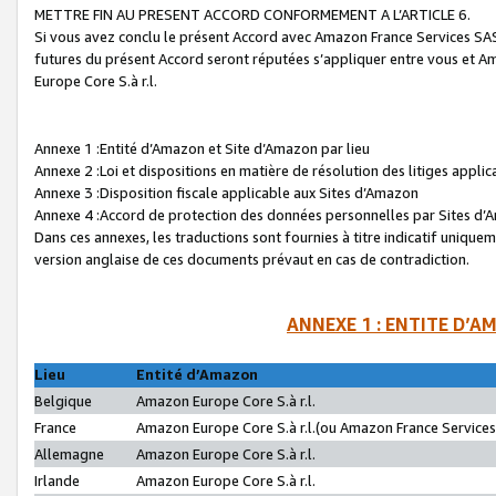
METTRE FIN AU PRESENT ACCORD CONFORMEMENT A L’ARTICLE 6.
Si vous avez conclu le présent Accord avec Amazon France Services SAS 
futures du présent Accord seront réputées s’appliquer entre vous et 
Europe Core S.à r.l.
Annexe 1 :Entité d’Amazon et Site d’Amazon par lieu
Annexe 2 :Loi et dispositions en matière de résolution des litiges appli
Annexe 3 :Disposition fiscale applicable aux Sites d’Amazon
Annexe 4 :Accord de protection des données personnelles par Sites d
Dans ces annexes, les traductions sont fournies à titre indicatif uniquem
version anglaise de ces documents prévaut en cas de contradiction.
ANNEXE 1 : ENTITE D’A
Lieu
Entité d’Amazon
Belgique
Amazon Europe Core S.à r.l.
France
Amazon Europe Core S.à r.l.(ou Amazon France Services 
Allemagne
Amazon Europe Core S.à r.l.
Irlande
Amazon Europe Core S.à r.l.