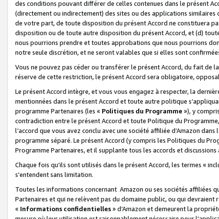
des conditions pouvant différer de celles contenues dans le présent Ac
(directement ou indirectement) des sites ou des applications similaires o
de votre part, de toute disposition du présent Accord ne constituera pa
disposition ou de toute autre disposition du présent Accord, et (d) tou
nous pourrions prendre et toutes approbations que nous pourrions donn
notre seule discrétion, et ne seront valables que si elles sont confirmée
Vous ne pouvez pas céder ou transférer le présent Accord, du fait de la 
réserve de cette restriction, le présent Accord sera obligatoire, opposab
Le présent Accord intègre, et vous vous engagez à respecter, la dernière 
mentionnées dans le présent Accord et toute autre politique s’appliqua
programme Partenaires (les «
Politiques du Programme
»), y compri
contradiction entre le présent Accord et toute Politique du Programme, 
l’accord que vous avez conclu avec une société affiliée d’Amazon dans 
programme séparé. Le présent Accord (y compris les Politiques du Progr
Programme Partenaires, et il supplante tous les accords et discussions 
Chaque fois qu’ils sont utilisés dans le présent Accord, les termes « in
s'entendent sans limitation.
Toutes les informations concernant Amazon ou ses sociétés affiliées 
Partenaires et qui ne relèvent pas du domaine public, ou qui devraient
«
Informations confidentielles
» d’Amazon et demeurent la propriété 
mesure où leur utilisation est raisonnablement nécessaire pour l'appli