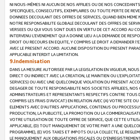
NI NOUS-MÊMES NI AUCUN DE NOS AFFILIES OU DE NOS CONCEDANT
SPECIFIQUES, CONSECUTIFS, EXEMPLAIRES OU TOUTE PERTE DE REVE
DONNEES DECOULANT DES OFFRES DE SERVICES, QUAND BIEN MEME N
NOTRE RESPONSABILITE GLOBALE DECOULANT DES OFFRES DE SERVI
VERSEES OU QUI VOUS SONT DUES EN VERTU DE CET ACCORD AU CO
INTERVENU L’EVENEMENT QUI A DONNE LIEU A LA DEMANDE DE RESP
DROIT OU RECOURS EN EQUITE, Y COMPRIS LE DROIT A DEMANDER l'
AVEC LE PRESENT ACCORD. AUCUNE DISPOSITION DU PRESENT PARAG
APPLICABLE INTERDIT LA LIMITATION.
9.Indemnisation
DANS LA MESURE AUTORISEE PAR LA LEGISLATION EN VIGUEUR, NO
DIRECT OU INDIRECT AVEC LA CREATION, LE MAINTIEN OU L’EXPLOIT
SERVICES) OU AVEC UNE QUELCONQUE VIOLATION DU PRESENT ACCO
DEGAGER DE TOUTE RESPONSABILITE NOS SOCIETES AFFILIEES, NOS 
ADMINISTRATEURS ET REPRESENTANTS RESPECTIFS CONTRE TOUS D
COMPRIS LES FRAIS D’AVOCAT) EN RELATION AVEC (A) VOTRE SITE O
ELEMENTS AVEC D’AUTRES APPLICATIONS, CONTENUS OU PROCESSUS, (
PRODUCTION, LA PUBLICITE, LA PROMOTION OU LA COMMERCIALISAT
VOTRE UTILISATION DE TOUTE OFFRE DE SERVICE, QUE CETTE UTILI
APPLICABLE, (D) TOUT MANQUEMENT DE VOTRE PART A UNE QUELCO
PROGRAMME), (E) VOS TAXES ET IMPOTS OU LA COLLECTE, LE REGLE
LE MANQUEMENT AUX OBLIGATIONS FISCALES OU D’ENREGISTREMENT 