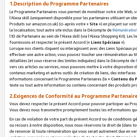
1.Description du Programme Partenaires
Le Programme Partenaires vous permet de monétiser votre site Web, vos 
l'Alexa skill (uniquement disponible pour les partenaires utilisant un 
Produits sur amazon.co.uk) (ci-après votre «
Site
») en plaçant sur votr
la localisation, tout autre site inclus dans le Décompte de
Rémunération
l'ID de Partenaire au sein de l'Alexa skill (via l'Alexa Shopping Kit). Le
fournissons et respecter le présent Accord («
Liens Spéciaux
»).
Lorsque nos clients cliquent ou interagissent avec des Liens Spéciaux p
effectuer une autre action, vous pouvez toucher une rémunération au ti
détaillées (et sous réserve des limites indiquées) dans le Décompte de
vers ces articles ou services, nous pouvons mettre à votre disposition d
contenus marketing et autres outils de création de liens, des interfaces
informations concernant le Programme Partenaires (le «
Contenu du 
texte ou tout autre information ou contenu concernant des produits prop
2.Exigences de Conformité au Programme Partenair
Vous devez respecter le présent Accord pour pouvoir participer au Pr
Vous devez nous transmettre promptement toutes les informations que
En cas de violation de votre part du présent Accord ou de conditions g
ou recours à notre disposition, nous nous réservons le droit de (dans 
de renoncer à) toute rémunération qui vous serait autrement due en ver