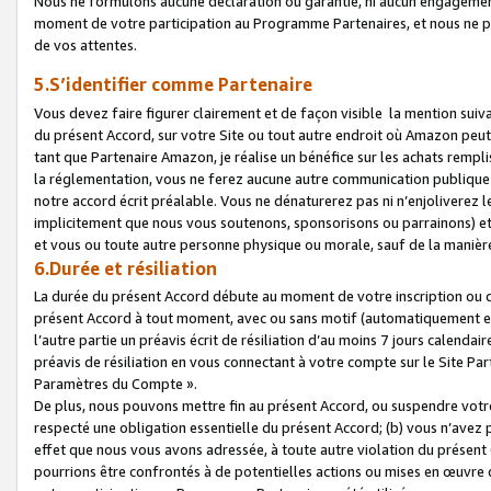
Nous ne formulons aucune déclaration ou garantie, ni aucun engagemen
moment de votre participation au Programme Partenaires, et nous ne p
de vos attentes.
5.S’identifier comme Partenaire
Vous devez faire figurer clairement et de façon visible la mention sui
du présent Accord, sur votre Site ou tout autre endroit où Amazon peut vo
tant que Partenaire Amazon, je réalise un bénéfice sur les achats remplis
la réglementation, vous ne ferez aucune autre communication publique
notre accord écrit préalable. Vous ne dénaturerez pas ni n’enjoliverez 
implicitement que nous vous soutenons, sponsorisons ou parrainons) et v
et vous ou toute autre personne physique ou morale, sauf de la manièr
6.Durée et résiliation
La durée du présent Accord débute au moment de votre inscription ou de
présent Accord à tout moment, avec ou sans motif (automatiquement et sa
l’autre partie un préavis écrit de résiliation d’au moins 7 jours calenda
préavis de résiliation en vous connectant à votre compte sur le Site Par
Paramètres du Compte ».
De plus, nous pouvons mettre fin au présent Accord, ou suspendre votre 
respecté une obligation essentielle du présent Accord; (b) vous n’avez p
effet que nous vous avons adressée, à toute autre violation du présen
pourrions être confrontés à de potentielles actions ou mises en œuvre 