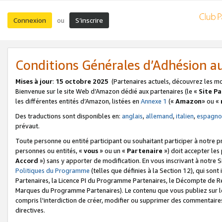
Connexion
S’inscrire
ou
Conditions Générales d’Adhésion 
Mises à jour
:
15 octobre 2025
(Partenaires actuels, découvrez les m
Bienvenue sur le site Web d’Amazon dédié aux partenaires (le «
Site P
les différentes entités d’Amazon, listées en
Annexe 1
(«
Amazon
» ou «
Des traductions sont disponibles en:
anglais
,
allemand
,
italien
,
espagno
prévaut.
Toute personne ou entité participant ou souhaitant participer à notre 
personnes ou entités, «
vous
» ou un «
Partenaire
») doit accepter le
Accord
») sans y apporter de modification. En vous inscrivant à notre Si
Politiques du Programme
(telles que définies à la Section 12), qui so
Partenaires, la Licence PI du Programme Partenaires, le Décompte de 
Marques du Programme Partenaires). Le contenu que vous publiez sur l
compris l'interdiction de créer, modifier ou supprimer des commentaires
directives.