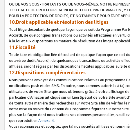
OU DE VOS SOUS-TRAITANTS OU DE VOUS-MÊMES. NOTRE REPRES
TOUT ACTE DE PROCEDURE AU NOM DE TOUTE PARTIE AMAZON , Y CO
POUR LA PROTECTION DE DROITS, ET NOTAMMENT POUR FAIRE APPL
10.Droit applicable et résolution des litiges
Tout litige découlant de quelque façon que ce soit du Programme Parte
Accord), de quelconques transactions ou activités effectuées en vertu d
à la loi et aux dispositions en matière de résolution des litiges applic
11.Fiscalité
Toute taxe et obligation liée découlant de quelque façon que ce soit 
ou avérée dudit Accord), de quelconques transactions ou activités effe
affiliées, seront régies par les dispositions fiscales applicables au Si
12.Dispositions complémentaires
Nous pouvons envoyer des communications relatives au programme Parten
notifications push et des SMS. En outre, nous sommes autorisés à (a) cont
utilisateurs de votre Site que nous obtenons grâce à votre affichage de
particulier d'Amazon ait cliqué sur un Lien Spécial de votre Site avant d
de toute autre manière des recherches sur votre Site afin de vérifier le re
votre mise en œuvre du Contenu du Programme figurant sur votre Site à
plus sur la façon dont nous traitons vos données personnelles, veuille
que reproduit en
Annexe 4
,
Vous reconnaissez et acceptez que (a) nos sociétés affiliées et nous-m