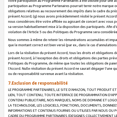
votre participation au Programme Partenaires a été utilisée pour une ac
participation au Programme Partenaires pourrait ternir notre marque ou
obligations relatives au recouvrement des impôts dans le cadre du prése
présent Accord; (g) nous avons précédemment résilié le présent Accord
nous considérons être votre affiliée ou agissant de concert avec vous 
sa version habituellement mise à la disposition des participants. Afin d’é
violation de l’Article 5 ou des Politiques du Programme sera considéré
Nous sommes à même de retenir les rémunérations accumulées et impayée
que le montant correct est bien versé (par ex., dans le cas d’annulations
Lors de la résiliation du présent Accord, tous les droits et obligations 
présent Accord, à l’exception des droits et obligations des parties prévus
Politiques du Programme, de même que toutes les obligations de paiement
l’Accord. Nulle résiliation du présent Accord ne saurait dégager l'une 
ou de responsabilité survenue avant la résiliation.
7.Exclusion de responsabilité
LE PROGRAMME PARTENAIRES, LE SITE D’AMAZON, TOUT PRODUIT ET 
LIEN, TOUT CONTENU, TOUTE INTERFACE DE PROGRAMMATION D'APP
CONTENU PUBLICITAIRE, NOS MARQUES, NOMS DE DOMAINE ET LOGOS
LA TECHNOLOGIE, LES LOGICIELS, FONCTIONS, DOCUMENTS, DONNEES
INFORMATIONS ET CONTENUS FOURNIS OU UTILISES PAR NOUS OU P
CADRE DU PROGRAMME PARTENAIRES (DESIGNES COLLECTIVEMENT LE