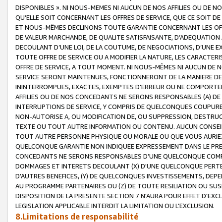
DISPONIBLES ». NI NOUS-MEMES NI AUCUN DE NOS AFFILIES OU D
QU’ELLE SOIT CONCERNANT LES OFFRES DE SERVICE, QUE CE SOIT DE
ET NOUS-MÊMES DECLINONS TOUTE GARANTIE CONCERNANT LES OFFRE
DE VALEUR MARCHANDE, DE QUALITE SATISFAISANTE, D’ADEQUATION
DECOULANT D’UNE LOI, DE LA COUTUME, DE NEGOCIATIONS, D’UNE
TOUTE OFFRE DE SERVICE OU A MODIFIER LA NATURE, LES CARACTERI
OFFRE DE SERVICE, A TOUT MOMENT. NI NOUS-MÊMES NI AUCUN DE 
SERVICE SERONT MAINTENUES, FONCTIONNERONT DE LA MANIERE DECR
ININTERROMPUES, EXACTES, EXEMPTES D’ERREUR OU NE COMPORT
AFFILIES OU DE NOS CONCEDANTS NE SERONS RESPONSABLES (A) DE
INTERRUPTIONS DE SERVICE, Y COMPRIS DE QUELCONQUES COUPURE
NON-AUTORISE A, OU MODIFICATION DE, OU SUPPRESSION, DESTRUC
TEXTE OU TOUT AUTRE INFORMATION OU CONTENU. AUCUN CONSEIL 
TOUT AUTRE PERSONNE PHYSIQUE OU MORALE OU QUE VOUS AURIEZ 
QUELCONQUE GARANTIE NON INDIQUEE EXPRESSEMENT DANS LE PRES
CONCEDANTS NE SERONS RESPONSABLES D’UNE QUELCONQUE COM
DOMMAGES ET INTERETS DECOULANT (X) D'UNE QUELCONQUE PERTE D
D'AUTRES BENEFICES, (Y) DE QUELCONQUES INVESTISSEMENTS, DEP
AU PROGRAMME PARTENAIRES OU (Z) DE TOUTE RESILIATION OU SU
DISPOSITION DE LA PRESENTE SECTION 7 N'AURA POUR EFFET D'EXC
LEGISLATION APPLICABLE INTERDIT LA LIMITATION OU L’EXCLUSION.
8.Limitations de responsabilité