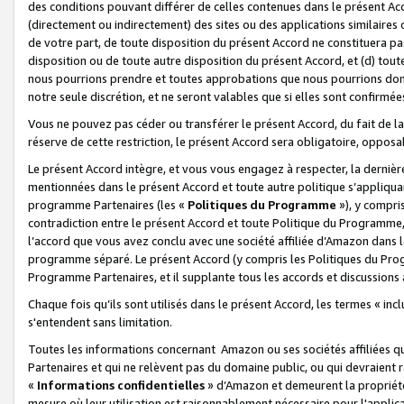
des conditions pouvant différer de celles contenues dans le présent Ac
(directement ou indirectement) des sites ou des applications similaires o
de votre part, de toute disposition du présent Accord ne constituera pa
disposition ou de toute autre disposition du présent Accord, et (d) tou
nous pourrions prendre et toutes approbations que nous pourrions donn
notre seule discrétion, et ne seront valables que si elles sont confirmée
Vous ne pouvez pas céder ou transférer le présent Accord, du fait de la 
réserve de cette restriction, le présent Accord sera obligatoire, opposab
Le présent Accord intègre, et vous vous engagez à respecter, la dernière 
mentionnées dans le présent Accord et toute autre politique s’appliqua
programme Partenaires (les «
Politiques du Programme
»), y compri
contradiction entre le présent Accord et toute Politique du Programme, 
l’accord que vous avez conclu avec une société affiliée d’Amazon dans 
programme séparé. Le présent Accord (y compris les Politiques du Progr
Programme Partenaires, et il supplante tous les accords et discussions 
Chaque fois qu’ils sont utilisés dans le présent Accord, les termes « in
s'entendent sans limitation.
Toutes les informations concernant Amazon ou ses sociétés affiliées 
Partenaires et qui ne relèvent pas du domaine public, ou qui devraient
«
Informations confidentielles
» d’Amazon et demeurent la propriété 
mesure où leur utilisation est raisonnablement nécessaire pour l'appli