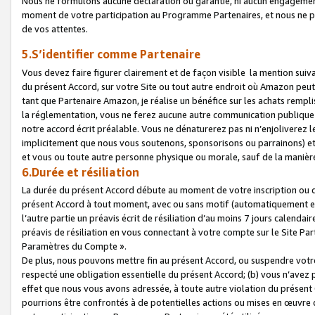
Nous ne formulons aucune déclaration ou garantie, ni aucun engagemen
moment de votre participation au Programme Partenaires, et nous ne p
de vos attentes.
5.S’identifier comme Partenaire
Vous devez faire figurer clairement et de façon visible la mention sui
du présent Accord, sur votre Site ou tout autre endroit où Amazon peut vo
tant que Partenaire Amazon, je réalise un bénéfice sur les achats remplis
la réglementation, vous ne ferez aucune autre communication publique
notre accord écrit préalable. Vous ne dénaturerez pas ni n’enjoliverez 
implicitement que nous vous soutenons, sponsorisons ou parrainons) et v
et vous ou toute autre personne physique ou morale, sauf de la manièr
6.Durée et résiliation
La durée du présent Accord débute au moment de votre inscription ou de
présent Accord à tout moment, avec ou sans motif (automatiquement et sa
l’autre partie un préavis écrit de résiliation d’au moins 7 jours calenda
préavis de résiliation en vous connectant à votre compte sur le Site Par
Paramètres du Compte ».
De plus, nous pouvons mettre fin au présent Accord, ou suspendre votre 
respecté une obligation essentielle du présent Accord; (b) vous n’avez p
effet que nous vous avons adressée, à toute autre violation du présen
pourrions être confrontés à de potentielles actions ou mises en œuvre 