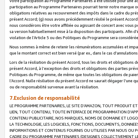
votre participation au Programme Partenaires a été utilisée pour une ac
participation au Programme Partenaires pourrait ternir notre marque ou
obligations relatives au recouvrement des impôts dans le cadre du prése
présent Accord; (g) nous avons précédemment résilié le présent Accord
nous considérons être votre affiliée ou agissant de concert avec vous 
sa version habituellement mise à la disposition des participants. Afin d’é
violation de l’Article 5 ou des Politiques du Programme sera considéré
Nous sommes à même de retenir les rémunérations accumulées et impayée
que le montant correct est bien versé (par ex., dans le cas d’annulations
Lors de la résiliation du présent Accord, tous les droits et obligations 
présent Accord, à l’exception des droits et obligations des parties prévus
Politiques du Programme, de même que toutes les obligations de paiement
l’Accord. Nulle résiliation du présent Accord ne saurait dégager l'une 
ou de responsabilité survenue avant la résiliation.
7.Exclusion de responsabilité
LE PROGRAMME PARTENAIRES, LE SITE D’AMAZON, TOUT PRODUIT ET 
LIEN, TOUT CONTENU, TOUTE INTERFACE DE PROGRAMMATION D'APP
CONTENU PUBLICITAIRE, NOS MARQUES, NOMS DE DOMAINE ET LOGOS
LA TECHNOLOGIE, LES LOGICIELS, FONCTIONS, DOCUMENTS, DONNEES
INFORMATIONS ET CONTENUS FOURNIS OU UTILISES PAR NOUS OU P
CADRE DU PROGRAMME PARTENAIRES (DESIGNES COLLECTIVEMENT LE