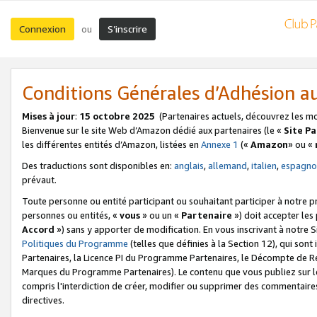
Connexion
S’inscrire
ou
Conditions Générales d’Adhésion 
Mises à jour
:
15 octobre 2025
(Partenaires actuels, découvrez les m
Bienvenue sur le site Web d’Amazon dédié aux partenaires (le «
Site P
les différentes entités d’Amazon, listées en
Annexe 1
(«
Amazon
» ou «
Des traductions sont disponibles en:
anglais
,
allemand
,
italien
,
espagno
prévaut.
Toute personne ou entité participant ou souhaitant participer à notre 
personnes ou entités, «
vous
» ou un «
Partenaire
») doit accepter le
Accord
») sans y apporter de modification. En vous inscrivant à notre Si
Politiques du Programme
(telles que définies à la Section 12), qui so
Partenaires, la Licence PI du Programme Partenaires, le Décompte de 
Marques du Programme Partenaires). Le contenu que vous publiez sur l
compris l'interdiction de créer, modifier ou supprimer des commentaires
directives.