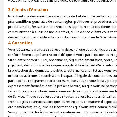
violation, sans préavis et sans préjudice de tout autre droit d’Amazo
3.Clients d’Amazon
Nos clients ne deviennent pas vos clients du fait de votre participati
prix, conditions générales de vente, règles, politiques et procédures d’u
produits indiquées sur le Site d’Amazon s’appliqueront à ces clients et
communication à aucun de nos clients et, si l’un de nos clients vous co
devrez lui indiquer d’utiliser les coordonnées figurant sur le Site d’Ama
4.Garanties
Vous déclarez, garantissez et reconnaissez (a) que vous participerez a
conformément au présent Accord, (b) que ni votre participation au Prog
Site n’enfreindront nul loi, ordonnance, règle, réglementation, ordre, li
jugement, décision ou autre exigence applicable émanant d’une autori
la protection des données, la publicité et le marketing), (c) que vous 
mineur ou autrement soumis à une incapacité légale de conclure des con
participer au Programme Partenaires, et que vous ne vous basez pour pr
expressément énoncées dans le présent Accord, (e) que vous ne particip
faites l’objet de sanctions américaines ou de sanctions conformes aux 
de Service; (f) que vous respecterez toutes les restrictions américaines
technologies et services, ainsi que les restrictions en matière d’exporta
droit américain; et (g) que les informations que vous avez communiqué
Vous pouvez mettre à jour vos informations en vous connectant à votre