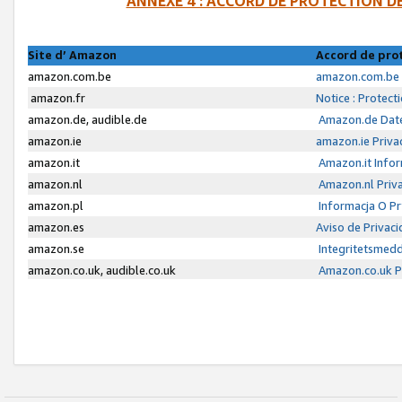
ANNEXE 4 : ACCORD DE PROTECTION 
Site d’ Amazon
Accord de pro
amazon.com.be
amazon.com.be 
amazon.fr
Notice : Protect
amazon.de, audible.de
Amazon.de Date
amazon.ie
amazon.ie Priva
amazon.it
Amazon.it Infor
amazon.nl
Amazon.nl Priva
amazon.pl
Informacja O P
amazon.es
Aviso de Privac
amazon.se
Integritetsmed
amazon.co.uk, audible.co.uk
Amazon.co.uk Pr