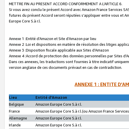
METTRE FIN AU PRESENT ACCORD CONFORMEMENT A L’ARTICLE 6.
Si vous avez conclu le présent Accord avec Amazon France Services SAS 
futures du présent Accord seront réputées s’appliquer entre vous et 
Europe Core S.à r.l.
Annexe 1 :Entité d’Amazon et Site d’Amazon par lieu
Annexe 2 :Loi et dispositions en matière de résolution des litiges appli
Annexe 3 :Disposition fiscale applicable aux Sites d’Amazon
Annexe 4 :Accord de protection des données personnelles par Sites d
Dans ces annexes, les traductions sont fournies à titre indicatif uniquem
version anglaise de ces documents prévaut en cas de contradiction.
ANNEXE 1 : ENTITE D’A
Lieu
Entité d’Amazon
Belgique
Amazon Europe Core S.à r.l.
France
Amazon Europe Core S.à r.l.(ou Amazon France Services 
Allemagne
Amazon Europe Core S.à r.l.
Irlande
Amazon Europe Core S.à r.l.