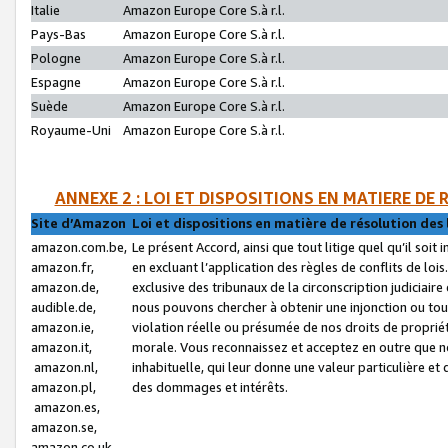
Italie
Amazon Europe Core S.à r.l.
Pays-Bas
Amazon Europe Core S.à r.l.
Pologne
Amazon Europe Core S.à r.l.
Espagne
Amazon Europe Core S.à r.l.
Suède
Amazon Europe Core S.à r.l.
Royaume-Uni
Amazon Europe Core S.à r.l.
ANNEXE 2 : LOI ET DISPOSITIONS EN MATIERE DE
Site d’Amazon
Loi et dispositions en matière de résolution des 
amazon.com.be,
Le présent Accord, ainsi que tout litige quel qu’il soi
amazon.fr,
en excluant l’application des règles de conflits de l
amazon.de,
exclusive des tribunaux de la circonscription judiciai
audible.de,
nous pouvons chercher à obtenir une injonction ou tou
amazon.ie,
violation réelle ou présumée de nos droits de proprié
amazon.it,
morale. Vous reconnaissez et acceptez en outre que n
amazon.nl,
inhabituelle, qui leur donne une valeur particulière 
amazon.pl,
des dommages et intérêts.
amazon.es,
amazon.se,
amazon.co.uk,