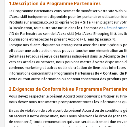
1.Description du Programme Partenaires
Le Programme Partenaires vous permet de monétiser votre site Web, vos 
l'Alexa skill (uniquement disponible pour les partenaires utilisant un 
Produits sur amazon.co.uk) (ci-après votre «
Site
») en plaçant sur votr
la localisation, tout autre site inclus dans le Décompte de
Rémunération
l'ID de Partenaire au sein de l'Alexa skill (via l'Alexa Shopping Kit). Le
fournissons et respecter le présent Accord («
Liens Spéciaux
»).
Lorsque nos clients cliquent ou interagissent avec des Liens Spéciaux p
effectuer une autre action, vous pouvez toucher une rémunération au ti
détaillées (et sous réserve des limites indiquées) dans le Décompte de
vers ces articles ou services, nous pouvons mettre à votre disposition d
contenus marketing et autres outils de création de liens, des interfaces
informations concernant le Programme Partenaires (le «
Contenu du 
texte ou tout autre information ou contenu concernant des produits prop
2.Exigences de Conformité au Programme Partenair
Vous devez respecter le présent Accord pour pouvoir participer au Pr
Vous devez nous transmettre promptement toutes les informations que
En cas de violation de votre part du présent Accord ou de conditions g
ou recours à notre disposition, nous nous réservons le droit de (dans 
de renoncer à) toute rémunération qui vous serait autrement due en ver