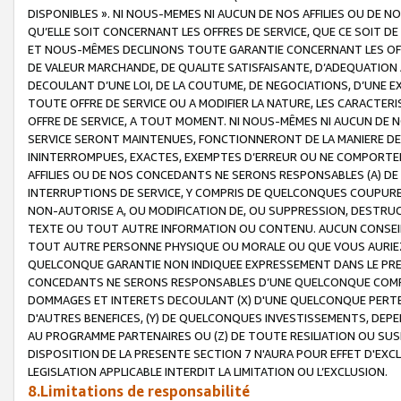
DISPONIBLES ». NI NOUS-MEMES NI AUCUN DE NOS AFFILIES OU D
QU’ELLE SOIT CONCERNANT LES OFFRES DE SERVICE, QUE CE SOIT DE
ET NOUS-MÊMES DECLINONS TOUTE GARANTIE CONCERNANT LES OFFRE
DE VALEUR MARCHANDE, DE QUALITE SATISFAISANTE, D’ADEQUATION
DECOULANT D’UNE LOI, DE LA COUTUME, DE NEGOCIATIONS, D’UNE
TOUTE OFFRE DE SERVICE OU A MODIFIER LA NATURE, LES CARACTERI
OFFRE DE SERVICE, A TOUT MOMENT. NI NOUS-MÊMES NI AUCUN DE 
SERVICE SERONT MAINTENUES, FONCTIONNERONT DE LA MANIERE DECR
ININTERROMPUES, EXACTES, EXEMPTES D’ERREUR OU NE COMPORT
AFFILIES OU DE NOS CONCEDANTS NE SERONS RESPONSABLES (A) DE
INTERRUPTIONS DE SERVICE, Y COMPRIS DE QUELCONQUES COUPURE
NON-AUTORISE A, OU MODIFICATION DE, OU SUPPRESSION, DESTRUC
TEXTE OU TOUT AUTRE INFORMATION OU CONTENU. AUCUN CONSEIL 
TOUT AUTRE PERSONNE PHYSIQUE OU MORALE OU QUE VOUS AURIEZ 
QUELCONQUE GARANTIE NON INDIQUEE EXPRESSEMENT DANS LE PRES
CONCEDANTS NE SERONS RESPONSABLES D’UNE QUELCONQUE COM
DOMMAGES ET INTERETS DECOULANT (X) D'UNE QUELCONQUE PERTE D
D'AUTRES BENEFICES, (Y) DE QUELCONQUES INVESTISSEMENTS, DEP
AU PROGRAMME PARTENAIRES OU (Z) DE TOUTE RESILIATION OU SU
DISPOSITION DE LA PRESENTE SECTION 7 N'AURA POUR EFFET D'EXC
LEGISLATION APPLICABLE INTERDIT LA LIMITATION OU L’EXCLUSION.
8.Limitations de responsabilité