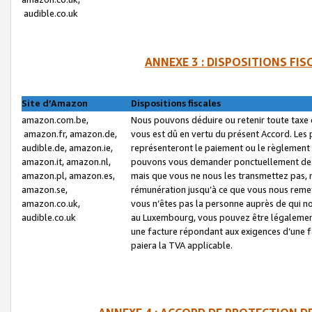
audible.co.uk
ANNEXE 3 : DISPOSITIONS FI
Site d’Amazon
Dispositions fiscales
amazon.com.be,
Nous pouvons déduire ou retenir toute taxe 
amazon.fr, amazon.de,
vous est dû en vertu du présent Accord. Les 
audible.de, amazon.ie,
représenteront le paiement ou le règlement 
amazon.it, amazon.nl,
pouvons vous demander ponctuellement des r
amazon.pl, amazon.es,
mais que vous ne nous les transmettez pas, n
amazon.se,
rémunération jusqu’à ce que vous nous reme
amazon.co.uk,
vous n’êtes pas la personne auprès de qui no
audible.co.uk
au Luxembourg, vous pouvez être légalement 
une facture répondant aux exigences d’une 
paiera la TVA applicable.