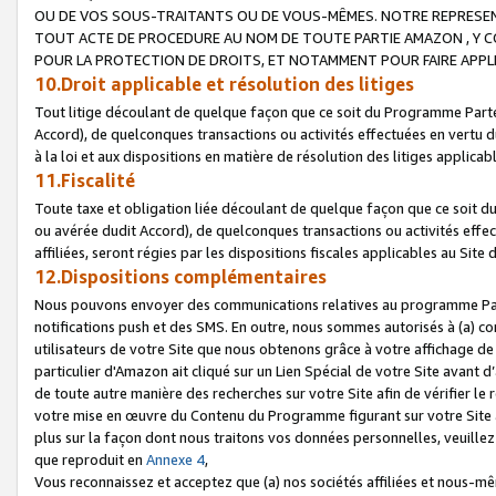
OU DE VOS SOUS-TRAITANTS OU DE VOUS-MÊMES. NOTRE REPRES
TOUT ACTE DE PROCEDURE AU NOM DE TOUTE PARTIE AMAZON , Y CO
POUR LA PROTECTION DE DROITS, ET NOTAMMENT POUR FAIRE APPL
10.Droit applicable et résolution des litiges
Tout litige découlant de quelque façon que ce soit du Programme Parte
Accord), de quelconques transactions ou activités effectuées en vertu d
à la loi et aux dispositions en matière de résolution des litiges applic
11.Fiscalité
Toute taxe et obligation liée découlant de quelque façon que ce soit 
ou avérée dudit Accord), de quelconques transactions ou activités effe
affiliées, seront régies par les dispositions fiscales applicables au Si
12.Dispositions complémentaires
Nous pouvons envoyer des communications relatives au programme Parten
notifications push et des SMS. En outre, nous sommes autorisés à (a) cont
utilisateurs de votre Site que nous obtenons grâce à votre affichage de
particulier d'Amazon ait cliqué sur un Lien Spécial de votre Site avant d
de toute autre manière des recherches sur votre Site afin de vérifier le re
votre mise en œuvre du Contenu du Programme figurant sur votre Site à
plus sur la façon dont nous traitons vos données personnelles, veuille
que reproduit en
Annexe 4
,
Vous reconnaissez et acceptez que (a) nos sociétés affiliées et nous-m