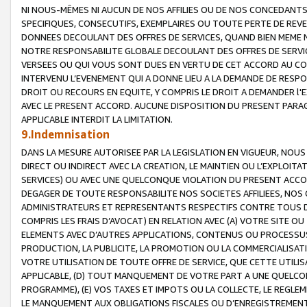
NI NOUS-MÊMES NI AUCUN DE NOS AFFILIES OU DE NOS CONCEDANT
SPECIFIQUES, CONSECUTIFS, EXEMPLAIRES OU TOUTE PERTE DE REVE
DONNEES DECOULANT DES OFFRES DE SERVICES, QUAND BIEN MEME N
NOTRE RESPONSABILITE GLOBALE DECOULANT DES OFFRES DE SERVI
VERSEES OU QUI VOUS SONT DUES EN VERTU DE CET ACCORD AU CO
INTERVENU L’EVENEMENT QUI A DONNE LIEU A LA DEMANDE DE RESP
DROIT OU RECOURS EN EQUITE, Y COMPRIS LE DROIT A DEMANDER l'
AVEC LE PRESENT ACCORD. AUCUNE DISPOSITION DU PRESENT PARAG
APPLICABLE INTERDIT LA LIMITATION.
9.Indemnisation
DANS LA MESURE AUTORISEE PAR LA LEGISLATION EN VIGUEUR, NO
DIRECT OU INDIRECT AVEC LA CREATION, LE MAINTIEN OU L’EXPLOIT
SERVICES) OU AVEC UNE QUELCONQUE VIOLATION DU PRESENT ACCO
DEGAGER DE TOUTE RESPONSABILITE NOS SOCIETES AFFILIEES, NOS 
ADMINISTRATEURS ET REPRESENTANTS RESPECTIFS CONTRE TOUS D
COMPRIS LES FRAIS D’AVOCAT) EN RELATION AVEC (A) VOTRE SITE O
ELEMENTS AVEC D’AUTRES APPLICATIONS, CONTENUS OU PROCESSUS, (
PRODUCTION, LA PUBLICITE, LA PROMOTION OU LA COMMERCIALISAT
VOTRE UTILISATION DE TOUTE OFFRE DE SERVICE, QUE CETTE UTILI
APPLICABLE, (D) TOUT MANQUEMENT DE VOTRE PART A UNE QUELCO
PROGRAMME), (E) VOS TAXES ET IMPOTS OU LA COLLECTE, LE REGLE
LE MANQUEMENT AUX OBLIGATIONS FISCALES OU D’ENREGISTREMENT 