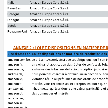
Italie
Amazon Europe Core S.à r.l.
Pays-Bas
Amazon Europe Core S.à r.l.
Pologne
Amazon Europe Core S.à r.l.
Espagne
Amazon Europe Core S.à r.l.
Suède
Amazon Europe Core S.à r.l.
Royaume-Uni
Amazon Europe Core S.à r.l.
ANNEXE 2 : LOI ET DISPOSITIONS EN MATIERE DE
Site d’Amazon
Loi et dispositions en matière de résolution des 
amazon.com.be,
Le présent Accord, ainsi que tout litige quel qu’il soi
amazon.fr,
en excluant l’application des règles de conflits de l
amazon.de,
exclusive des tribunaux de la circonscription judiciai
audible.de,
nous pouvons chercher à obtenir une injonction ou tou
amazon.ie,
violation réelle ou présumée de nos droits de proprié
amazon.it,
morale. Vous reconnaissez et acceptez en outre que n
amazon.nl,
inhabituelle, qui leur donne une valeur particulière 
amazon.pl,
des dommages et intérêts.
amazon.es,
amazon.se,
amazon.co.uk,