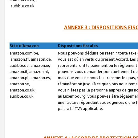
audible.co.uk
ANNEXE 3 : DISPOSITIONS FI
Site d’Amazon
Dispositions fiscales
amazon.com.be,
Nous pouvons déduire ou retenir toute taxe 
amazon.fr, amazon.de,
vous est dû en vertu du présent Accord. Les 
audible.de, amazon.ie,
représenteront le paiement ou le règlement 
amazon.it, amazon.nl,
pouvons vous demander ponctuellement des r
amazon.pl, amazon.es,
mais que vous ne nous les transmettez pas, n
amazon.se,
rémunération jusqu’à ce que vous nous reme
amazon.co.uk,
vous n’êtes pas la personne auprès de qui no
audible.co.uk
au Luxembourg, vous pouvez être légalement 
une facture répondant aux exigences d’une 
paiera la TVA applicable.