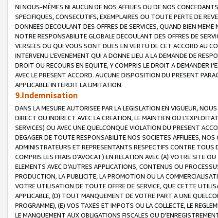
NI NOUS-MÊMES NI AUCUN DE NOS AFFILIES OU DE NOS CONCEDANT
SPECIFIQUES, CONSECUTIFS, EXEMPLAIRES OU TOUTE PERTE DE REVE
DONNEES DECOULANT DES OFFRES DE SERVICES, QUAND BIEN MEME N
NOTRE RESPONSABILITE GLOBALE DECOULANT DES OFFRES DE SERVI
VERSEES OU QUI VOUS SONT DUES EN VERTU DE CET ACCORD AU CO
INTERVENU L’EVENEMENT QUI A DONNE LIEU A LA DEMANDE DE RESP
DROIT OU RECOURS EN EQUITE, Y COMPRIS LE DROIT A DEMANDER l'
AVEC LE PRESENT ACCORD. AUCUNE DISPOSITION DU PRESENT PARAG
APPLICABLE INTERDIT LA LIMITATION.
9.Indemnisation
DANS LA MESURE AUTORISEE PAR LA LEGISLATION EN VIGUEUR, NO
DIRECT OU INDIRECT AVEC LA CREATION, LE MAINTIEN OU L’EXPLOIT
SERVICES) OU AVEC UNE QUELCONQUE VIOLATION DU PRESENT ACCO
DEGAGER DE TOUTE RESPONSABILITE NOS SOCIETES AFFILIEES, NOS 
ADMINISTRATEURS ET REPRESENTANTS RESPECTIFS CONTRE TOUS D
COMPRIS LES FRAIS D’AVOCAT) EN RELATION AVEC (A) VOTRE SITE O
ELEMENTS AVEC D’AUTRES APPLICATIONS, CONTENUS OU PROCESSUS, (
PRODUCTION, LA PUBLICITE, LA PROMOTION OU LA COMMERCIALISAT
VOTRE UTILISATION DE TOUTE OFFRE DE SERVICE, QUE CETTE UTILI
APPLICABLE, (D) TOUT MANQUEMENT DE VOTRE PART A UNE QUELCO
PROGRAMME), (E) VOS TAXES ET IMPOTS OU LA COLLECTE, LE REGLE
LE MANQUEMENT AUX OBLIGATIONS FISCALES OU D’ENREGISTREMENT 