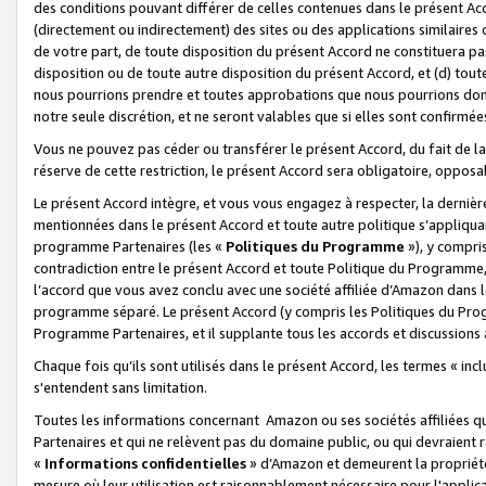
des conditions pouvant différer de celles contenues dans le présent Ac
(directement ou indirectement) des sites ou des applications similaires o
de votre part, de toute disposition du présent Accord ne constituera pa
disposition ou de toute autre disposition du présent Accord, et (d) tou
nous pourrions prendre et toutes approbations que nous pourrions donn
notre seule discrétion, et ne seront valables que si elles sont confirmée
Vous ne pouvez pas céder ou transférer le présent Accord, du fait de la 
réserve de cette restriction, le présent Accord sera obligatoire, opposab
Le présent Accord intègre, et vous vous engagez à respecter, la dernière 
mentionnées dans le présent Accord et toute autre politique s’appliqua
programme Partenaires (les «
Politiques du Programme
»), y compri
contradiction entre le présent Accord et toute Politique du Programme, 
l’accord que vous avez conclu avec une société affiliée d’Amazon dans 
programme séparé. Le présent Accord (y compris les Politiques du Progr
Programme Partenaires, et il supplante tous les accords et discussions 
Chaque fois qu’ils sont utilisés dans le présent Accord, les termes « in
s'entendent sans limitation.
Toutes les informations concernant Amazon ou ses sociétés affiliées 
Partenaires et qui ne relèvent pas du domaine public, ou qui devraient
«
Informations confidentielles
» d’Amazon et demeurent la propriété 
mesure où leur utilisation est raisonnablement nécessaire pour l'appli