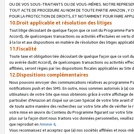
OU DE VOS SOUS-TRAITANTS OU DE VOUS-MÊMES. NOTRE REPRES
TOUT ACTE DE PROCEDURE AU NOM DE TOUTE PARTIE AMAZON , Y CO
POUR LA PROTECTION DE DROITS, ET NOTAMMENT POUR FAIRE APPL
10.Droit applicable et résolution des litiges
Tout litige découlant de quelque façon que ce soit du Programme Parte
Accord), de quelconques transactions ou activités effectuées en vertu d
à la loi et aux dispositions en matière de résolution des litiges applic
11.Fiscalité
Toute taxe et obligation liée découlant de quelque façon que ce soit 
ou avérée dudit Accord), de quelconques transactions ou activités effe
affiliées, seront régies par les dispositions fiscales applicables au Si
12.Dispositions complémentaires
Nous pouvons envoyer des communications relatives au programme Parten
notifications push et des SMS. En outre, nous sommes autorisés à (a) cont
utilisateurs de votre Site que nous obtenons grâce à votre affichage de
particulier d'Amazon ait cliqué sur un Lien Spécial de votre Site avant d
de toute autre manière des recherches sur votre Site afin de vérifier le re
votre mise en œuvre du Contenu du Programme figurant sur votre Site à
plus sur la façon dont nous traitons vos données personnelles, veuille
que reproduit en
Annexe 4
,
Vous reconnaissez et acceptez que (a) nos sociétés affiliées et nous-m