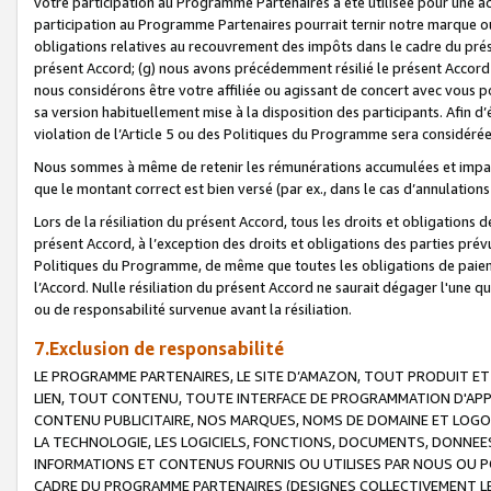
votre participation au Programme Partenaires a été utilisée pour une ac
participation au Programme Partenaires pourrait ternir notre marque ou
obligations relatives au recouvrement des impôts dans le cadre du prése
présent Accord; (g) nous avons précédemment résilié le présent Accord
nous considérons être votre affiliée ou agissant de concert avec vous 
sa version habituellement mise à la disposition des participants. Afin d’é
violation de l’Article 5 ou des Politiques du Programme sera considéré
Nous sommes à même de retenir les rémunérations accumulées et impayée
que le montant correct est bien versé (par ex., dans le cas d’annulations
Lors de la résiliation du présent Accord, tous les droits et obligations 
présent Accord, à l’exception des droits et obligations des parties prévus
Politiques du Programme, de même que toutes les obligations de paiement
l’Accord. Nulle résiliation du présent Accord ne saurait dégager l'une 
ou de responsabilité survenue avant la résiliation.
7.Exclusion de responsabilité
LE PROGRAMME PARTENAIRES, LE SITE D’AMAZON, TOUT PRODUIT ET 
LIEN, TOUT CONTENU, TOUTE INTERFACE DE PROGRAMMATION D'APP
CONTENU PUBLICITAIRE, NOS MARQUES, NOMS DE DOMAINE ET LOGOS
LA TECHNOLOGIE, LES LOGICIELS, FONCTIONS, DOCUMENTS, DONNEES
INFORMATIONS ET CONTENUS FOURNIS OU UTILISES PAR NOUS OU P
CADRE DU PROGRAMME PARTENAIRES (DESIGNES COLLECTIVEMENT LE