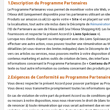
1.Description du Programme Partenaires
Le Programme Partenaires vous permet de monétiser votre site Web, vos 
l'Alexa skill (uniquement disponible pour les partenaires utilisant un 
Produits sur amazon.co.uk) (ci-après votre «
Site
») en plaçant sur votr
la localisation, tout autre site inclus dans le Décompte de
Rémunération
l'ID de Partenaire au sein de l'Alexa skill (via l'Alexa Shopping Kit). Le
fournissons et respecter le présent Accord («
Liens Spéciaux
»).
Lorsque nos clients cliquent ou interagissent avec des Liens Spéciaux p
effectuer une autre action, vous pouvez toucher une rémunération au ti
détaillées (et sous réserve des limites indiquées) dans le Décompte de
vers ces articles ou services, nous pouvons mettre à votre disposition d
contenus marketing et autres outils de création de liens, des interfaces
informations concernant le Programme Partenaires (le «
Contenu du 
texte ou tout autre information ou contenu concernant des produits prop
2.Exigences de Conformité au Programme Partenair
Vous devez respecter le présent Accord pour pouvoir participer au Pr
Vous devez nous transmettre promptement toutes les informations que
En cas de violation de votre part du présent Accord ou de conditions g
ou recours à notre disposition, nous nous réservons le droit de (dans 
de renoncer à) toute rémunération qui vous serait autrement due en ver