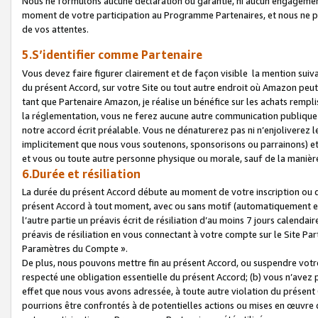
Nous ne formulons aucune déclaration ou garantie, ni aucun engagemen
moment de votre participation au Programme Partenaires, et nous ne p
de vos attentes.
5.S’identifier comme Partenaire
Vous devez faire figurer clairement et de façon visible la mention sui
du présent Accord, sur votre Site ou tout autre endroit où Amazon peut vo
tant que Partenaire Amazon, je réalise un bénéfice sur les achats remplis
la réglementation, vous ne ferez aucune autre communication publique
notre accord écrit préalable. Vous ne dénaturerez pas ni n’enjoliverez 
implicitement que nous vous soutenons, sponsorisons ou parrainons) et v
et vous ou toute autre personne physique ou morale, sauf de la manièr
6.Durée et résiliation
La durée du présent Accord débute au moment de votre inscription ou de
présent Accord à tout moment, avec ou sans motif (automatiquement et sa
l’autre partie un préavis écrit de résiliation d’au moins 7 jours calenda
préavis de résiliation en vous connectant à votre compte sur le Site Par
Paramètres du Compte ».
De plus, nous pouvons mettre fin au présent Accord, ou suspendre votre 
respecté une obligation essentielle du présent Accord; (b) vous n’avez p
effet que nous vous avons adressée, à toute autre violation du présen
pourrions être confrontés à de potentielles actions ou mises en œuvre 