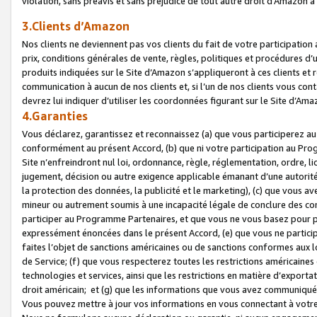
violation, sans préavis et sans préjudice de tout autre droit d’Amazo
3.Clients d’Amazon
Nos clients ne deviennent pas vos clients du fait de votre participati
prix, conditions générales de vente, règles, politiques et procédures d’u
produits indiquées sur le Site d’Amazon s’appliqueront à ces clients et
communication à aucun de nos clients et, si l’un de nos clients vous co
devrez lui indiquer d’utiliser les coordonnées figurant sur le Site d’Ama
4.Garanties
Vous déclarez, garantissez et reconnaissez (a) que vous participerez a
conformément au présent Accord, (b) que ni votre participation au Prog
Site n’enfreindront nul loi, ordonnance, règle, réglementation, ordre, li
jugement, décision ou autre exigence applicable émanant d’une autori
la protection des données, la publicité et le marketing), (c) que vous 
mineur ou autrement soumis à une incapacité légale de conclure des con
participer au Programme Partenaires, et que vous ne vous basez pour pr
expressément énoncées dans le présent Accord, (e) que vous ne particip
faites l’objet de sanctions américaines ou de sanctions conformes aux 
de Service; (f) que vous respecterez toutes les restrictions américaines
technologies et services, ainsi que les restrictions en matière d’exporta
droit américain; et (g) que les informations que vous avez communiqué
Vous pouvez mettre à jour vos informations en vous connectant à votre