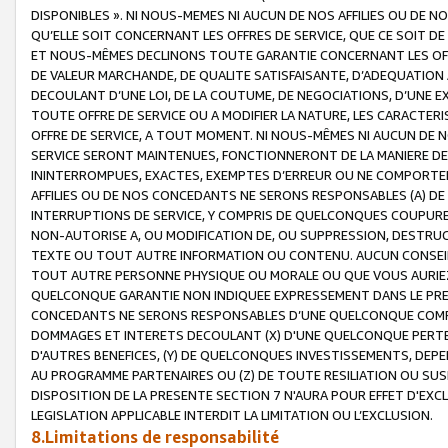
DISPONIBLES ». NI NOUS-MEMES NI AUCUN DE NOS AFFILIES OU D
QU’ELLE SOIT CONCERNANT LES OFFRES DE SERVICE, QUE CE SOIT DE
ET NOUS-MÊMES DECLINONS TOUTE GARANTIE CONCERNANT LES OFFRE
DE VALEUR MARCHANDE, DE QUALITE SATISFAISANTE, D’ADEQUATION
DECOULANT D’UNE LOI, DE LA COUTUME, DE NEGOCIATIONS, D’UNE
TOUTE OFFRE DE SERVICE OU A MODIFIER LA NATURE, LES CARACTERI
OFFRE DE SERVICE, A TOUT MOMENT. NI NOUS-MÊMES NI AUCUN DE 
SERVICE SERONT MAINTENUES, FONCTIONNERONT DE LA MANIERE DECR
ININTERROMPUES, EXACTES, EXEMPTES D’ERREUR OU NE COMPORT
AFFILIES OU DE NOS CONCEDANTS NE SERONS RESPONSABLES (A) DE
INTERRUPTIONS DE SERVICE, Y COMPRIS DE QUELCONQUES COUPURE
NON-AUTORISE A, OU MODIFICATION DE, OU SUPPRESSION, DESTRUC
TEXTE OU TOUT AUTRE INFORMATION OU CONTENU. AUCUN CONSEIL 
TOUT AUTRE PERSONNE PHYSIQUE OU MORALE OU QUE VOUS AURIEZ 
QUELCONQUE GARANTIE NON INDIQUEE EXPRESSEMENT DANS LE PRES
CONCEDANTS NE SERONS RESPONSABLES D’UNE QUELCONQUE COM
DOMMAGES ET INTERETS DECOULANT (X) D'UNE QUELCONQUE PERTE D
D'AUTRES BENEFICES, (Y) DE QUELCONQUES INVESTISSEMENTS, DEP
AU PROGRAMME PARTENAIRES OU (Z) DE TOUTE RESILIATION OU SU
DISPOSITION DE LA PRESENTE SECTION 7 N'AURA POUR EFFET D'EXC
LEGISLATION APPLICABLE INTERDIT LA LIMITATION OU L’EXCLUSION.
8.Limitations de responsabilité