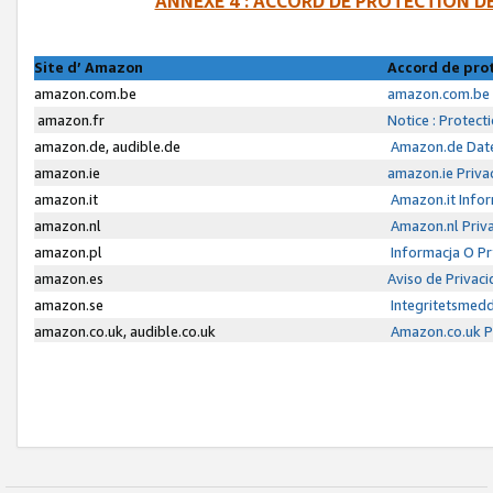
ANNEXE 4 : ACCORD DE PROTECTION 
Site d’ Amazon
Accord de pro
amazon.com.be
amazon.com.be 
amazon.fr
Notice : Protect
amazon.de, audible.de
Amazon.de Date
amazon.ie
amazon.ie Priva
amazon.it
Amazon.it Infor
amazon.nl
Amazon.nl Priva
amazon.pl
Informacja O P
amazon.es
Aviso de Privac
amazon.se
Integritetsmed
amazon.co.uk, audible.co.uk
Amazon.co.uk Pr