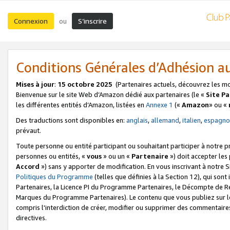
Connexion
S’inscrire
ou
Conditions Générales d’Adhésion 
Mises à jour
:
15 octobre 2025
(Partenaires actuels, découvrez les m
Bienvenue sur le site Web d’Amazon dédié aux partenaires (le «
Site P
les différentes entités d’Amazon, listées en
Annexe 1
(«
Amazon
» ou «
Des traductions sont disponibles en:
anglais
,
allemand
,
italien
,
espagno
prévaut.
Toute personne ou entité participant ou souhaitant participer à notre 
personnes ou entités, «
vous
» ou un «
Partenaire
») doit accepter le
Accord
») sans y apporter de modification. En vous inscrivant à notre Si
Politiques du Programme
(telles que définies à la Section 12), qui so
Partenaires, la Licence PI du Programme Partenaires, le Décompte de 
Marques du Programme Partenaires). Le contenu que vous publiez sur l
compris l'interdiction de créer, modifier ou supprimer des commentaires
directives.