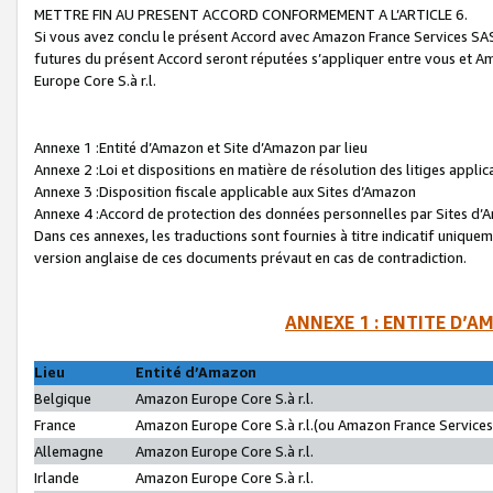
METTRE FIN AU PRESENT ACCORD CONFORMEMENT A L’ARTICLE 6.
Si vous avez conclu le présent Accord avec Amazon France Services SAS 
futures du présent Accord seront réputées s’appliquer entre vous et 
Europe Core S.à r.l.
Annexe 1 :Entité d’Amazon et Site d’Amazon par lieu
Annexe 2 :Loi et dispositions en matière de résolution des litiges appli
Annexe 3 :Disposition fiscale applicable aux Sites d’Amazon
Annexe 4 :Accord de protection des données personnelles par Sites d
Dans ces annexes, les traductions sont fournies à titre indicatif uniquem
version anglaise de ces documents prévaut en cas de contradiction.
ANNEXE 1 : ENTITE D’A
Lieu
Entité d’Amazon
Belgique
Amazon Europe Core S.à r.l.
France
Amazon Europe Core S.à r.l.(ou Amazon France Services 
Allemagne
Amazon Europe Core S.à r.l.
Irlande
Amazon Europe Core S.à r.l.