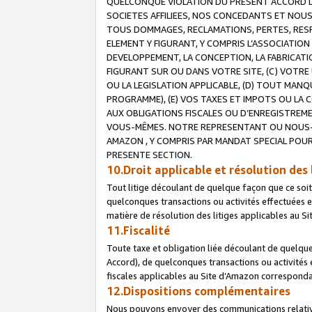
QUELCONQUE VIOLATION DU PRESENT ACCORD DE
SOCIETES AFFILIEES, NOS CONCEDANTS ET NOUS
TOUS DOMMAGES, RECLAMATIONS, PERTES, RESPO
ELEMENT Y FIGURANT, Y COMPRIS L’ASSOCIATION
DEVELOPPEMENT, LA CONCEPTION, LA FABRICATI
FIGURANT SUR OU DANS VOTRE SITE, (C) VOTRE 
OU LA LEGISLATION APPLICABLE, (D) TOUT MA
PROGRAMME), (E) VOS TAXES ET IMPOTS OU LA 
AUX OBLIGATIONS FISCALES OU D’ENREGISTREME
VOUS-MÊMES. NOTRE REPRESENTANT OU NOUS-
AMAZON , Y COMPRIS PAR MANDAT SPECIAL POUR
PRESENTE SECTION.
10.Droit applicable et résolution des 
Tout litige découlant de quelque façon que ce soi
quelconques transactions ou activités effectuées en
matière de résolution des litiges applicables au S
11.Fiscalité
Toute taxe et obligation liée découlant de quelqu
Accord), de quelconques transactions ou activités e
fiscales applicables au Site d’Amazon corresponda
12.Dispositions complémentaires
Nous pouvons envoyer des communications relatives