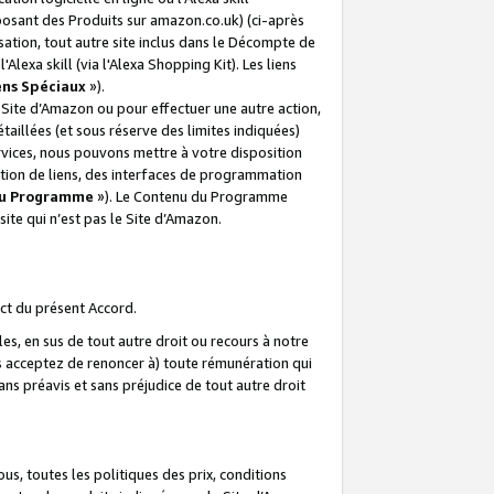
posant des Produits sur amazon.co.uk) (ci-après
isation, tout autre site inclus dans le Décompte de
 l'Alexa skill (via l'Alexa Shopping Kit). Les liens
ens Spéciaux
»).
e Site d’Amazon ou pour effectuer une autre action,
aillées (et sous réserve des limites indiquées)
 services, nous pouvons mettre à votre disposition
ation de liens, des interfaces de programmation
u Programme
»). Le Contenu du Programme
ite qui n’est pas le Site d’Amazon.
ct du présent Accord.
s, en sus de tout autre droit ou recours à notre
s acceptez de renoncer à) toute rémunération qui
ans préavis et sans préjudice de tout autre droit
s, toutes les politiques des prix, conditions