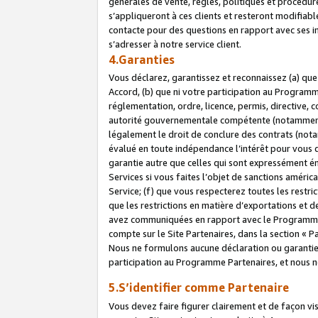
générales de vente, règles, politiques et procédure
s’appliqueront à ces clients et resteront modifiabl
contacte pour des questions en rapport avec ses in
s’adresser à notre service client.
4.Garanties
Vous déclarez, garantissez et reconnaissez (a) qu
Accord, (b) que ni votre participation au Programme
réglementation, ordre, licence, permis, directive,
autorité gouvernementale compétente (notamment le
légalement le droit de conclure des contrats (not
évalué en toute indépendance l’intérêt pour vous 
garantie autre que celles qui sont expressément én
Services si vous faites l’objet de sanctions amér
Service; (f) que vous respecterez toutes les restri
que les restrictions en matière d’exportations et d
avez communiquées en rapport avec le Programme P
compte sur le Site Partenaires, dans la section «
Nous ne formulons aucune déclaration ou garantie
participation au Programme Partenaires, et nous n
5.S’identifier comme Partenaire
Vous devez faire figurer clairement et de façon vi