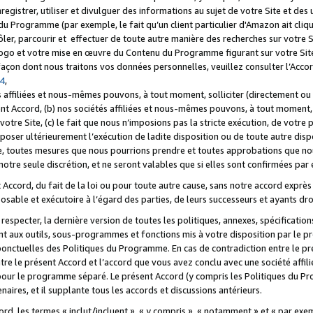
registrer, utiliser et divulguer des informations au sujet de votre Site et des
u Programme (par exemple, le fait qu’un client particulier d'Amazon ait cliqu
ôler, parcourir et effectuer de toute autre manière des recherches sur votre Si
tre logo et votre mise en œuvre du Contenu du Programme figurant sur votre Si
 façon dont nous traitons vos données personnelles, veuillez consulter l’Acc
 4
,
 affiliées et nous-mêmes pouvons, à tout moment, solliciter (directement ou 
nt Accord, (b) nos sociétés affiliées et nous-mêmes pouvons, à tout moment, 
votre Site, (c) le fait que nous n’imposions pas la stricte exécution, de votre
poser ultérieurement l’exécution de ladite disposition ou de toute autre disp
ce, toutes mesures que nous pourrions prendre et toutes approbations que n
otre seule discrétion, et ne seront valables que si elles sont confirmées par 
Accord, du fait de la loi ou pour toute autre cause, sans notre accord exprès 
posable et exécutoire à l’égard des parties, de leurs successeurs et ayants dro
especter, la dernière version de toutes les politiques, annexes, spécification
ant aux outils, sous-programmes et fonctions mis à votre disposition par le 
 ponctuelles des Politiques du Programme. En cas de contradiction entre le p
ntre le présent Accord et l’accord que vous avez conclu avec une société aff
 pour le programme séparé. Le présent Accord (y compris les Politiques du Pr
ires, et il supplante tous les accords et discussions antérieurs.
cord, les termes « inclut/incluent », « y compris », « notamment » et « par e