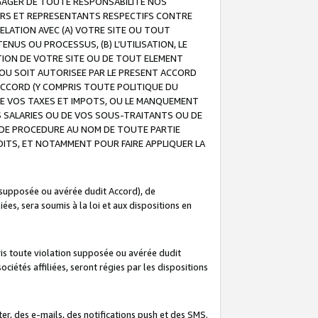
GAGER DE TOUTE RESPONSABILITE NOS
EURS ET REPRESENTANTS RESPECTIFS CONTRE
ELATION AVEC (A) VOTRE SITE OU TOUT
ENUS OU PROCESSUS, (B) L’UTILISATION, LE
ATION DE VOTRE SITE OU DE TOUT ELEMENT
E OU SOIT AUTORISEE PAR LE PRESENT ACCORD
ACCORD (Y COMPRIS TOUTE POLITIQUE DU
DE VOS TAXES ET IMPOTS, OU LE MANQUEMENT
OS SALARIES OU DE VOS SOUS-TRAITANTS OU DE
DE PROCEDURE AU NOM DE TOUTE PARTIE
OITS, ET NOTAMMENT POUR FAIRE APPLIQUER LA
 supposée ou avérée dudit Accord), de
ées, sera soumis à la loi et aux dispositions en
is toute violation supposée ou avérée dudit
iétés affiliées, seront régies par les dispositions
r, des e-mails, des notifications push et des SMS.