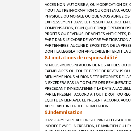
ACCES NON-AUTORISE A, OU MODIFICATION DE, 
TOUT AUTRE INFORMATION OU CONTENU. AUCUN
PHYSIQUE OU MORALE OU QUE VOUS AURIEZ OBT
EXPRESSEMENT DANS LE PRESENT ACCORD. EN 
COMPENSATION, D’UN QUELCONQUE REMBOURSE
PROFITS OU REVENUS, DE VENTES ANTICIPEES, 
PART DANS LE CADRE DE VOTRE PARTICIPATION
PARTENAIRES. AUCUNE DISPOSITION DE LA PRES
DONT LA LEGISLATION APPLICABLE INTERDIT LA L
8.Limitations de responsabilité
NI NOUS-MÊMES NI AUCUN DE NOS AFFILIES OU
EXEMPLAIRES OU TOUTE PERTE DE REVENUS OU 
BIEN MEME NOUS AURIONS ETE INFORMES DE LA 
N’EXCEDERA PAS LA TOTALITE DES REMUNERATI
PRECEDANT IMMEDIATEMENT LA DATE A LAQUELLE
PAR LE PRESENT ACCORD A TOUT DROIT OU REC
EQUITE EN LIEN AVEC LE PRESENT ACCORD. AUC
APPLICABLE INTERDIT LA LIMITATION.
9.Indemnisation
DANS LA MESURE AUTORISEE PAR LA LEGISLATI
INDIRECT AVEC LA CREATION, LE MAINTIEN OU L