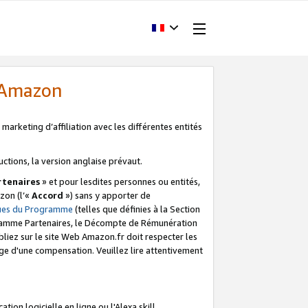
d'Amazon
marketing d’affiliation avec les différentes entités
uctions, la version anglaise prévaut.
tenaires
» et pour lesdites personnes ou entités,
zon (l’«
Accord
») sans y apporter de
ques du Programme
(telles que définies à la Section
ogramme Partenaires, le Décompte de Rémunération
iez sur le site Web Amazon.fr doit respecter les
ge d'une compensation. Veuillez lire attentivement
on logicielle en ligne ou l'Alexa skill