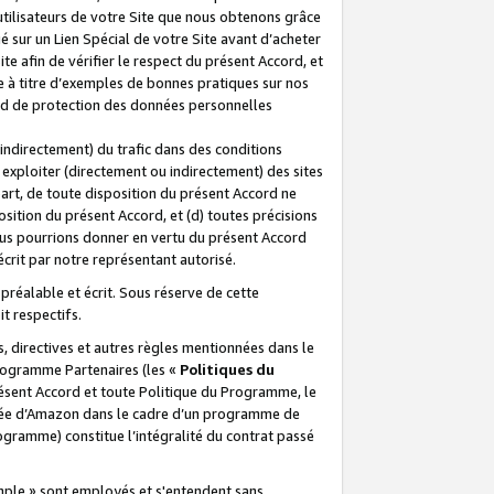
 utilisateurs de votre Site que nous obtenons grâce
é sur un Lien Spécial de votre Site avant d’acheter
te afin de vérifier le respect du présent Accord, et
te à titre d’exemples de bonnes pratiques sur nos
ord de protection des données personnelles
indirectement) du trafic dans des conditions
exploiter (directement ou indirectement) des sites
 part, de toute disposition du présent Accord ne
osition du présent Accord, et (d) toutes précisions
ous pourrions donner en vertu du présent Accord
écrit par notre représentant autorisé.
préalable et écrit. Sous réserve de cette
it respectifs.
s, directives et autres règles mentionnées dans le
programme Partenaires (les «
Politiques du
résent Accord et toute Politique du Programme, le
iliée d’Amazon dans le cadre d’un programme de
ogramme) constitue l’intégralité du contrat passé
xemple » sont employés et s'entendent sans