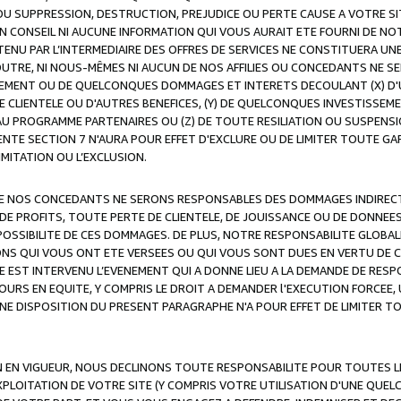
OU SUPPRESSION, DESTRUCTION, PREJUDICE OU PERTE CAUSE A VOTRE SI
 CONSEIL NI AUCUNE INFORMATION QUI VOUS AURAIT ETE FOURNI DE N
ENU PAR L’INTERMEDIAIRE DES OFFRES DE SERVICES NE CONSTITUERA U
OUTRE, NI NOUS-MÊMES NI AUCUN DE NOS AFFILIES OU CONCEDANTS NE
MENT OU DE QUELCONQUES DOMMAGES ET INTERETS DECOULANT (X) D'
DE CLIENTELE OU D'AUTRES BENEFICES, (Y) DE QUELCONQUES INVESTISS
 AU PROGRAMME PARTENAIRES OU (Z) DE TOUTE RESILIATION OU SUSPENS
ENTE SECTION 7 N'AURA POUR EFFET D'EXCLURE OU DE LIMITER TOUTE G
IMITATION OU L’EXCLUSION.
 DE NOS CONCEDANTS NE SERONS RESPONSABLES DES DOMMAGES INDIRECTS
DE PROFITS, TOUTE PERTE DE CLIENTELE, DE JOUISSANCE OU DE DONNEE
POSSIBILITE DE CES DOMMAGES. DE PLUS, NOTRE RESPONSABILITE GLOBA
ONS QUI VOUS ONT ETE VERSEES OU QUI VOUS SONT DUES EN VERTU DE
 EST INTERVENU L’EVENEMENT QUI A DONNE LIEU A LA DEMANDE DE RESP
OURS EN EQUITE, Y COMPRIS LE DROIT A DEMANDER l'EXECUTION FORCEE
UNE DISPOSITION DU PRESENT PARAGRAPHE N'A POUR EFFET DE LIMITER T
ON EN VIGUEUR, NOUS DECLINONS TOUTE RESPONSABILITE POUR TOUTES 
’EXPLOITATION DE VOTRE SITE (Y COMPRIS VOTRE UTILISATION D'UNE QUE