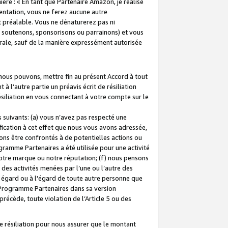
ière : « En tant que Partenaire Amazon, je réalise
mentation, vous ne ferez aucune autre
 préalable. Vous ne dénaturerez pas ni
s soutenons, sponsorisons ou parrainons) et vous
orale, sauf de la manière expressément autorisée
 nous pouvons, mettre fin au présent Accord à tout
à l’autre partie un préavis écrit de résiliation
ésiliation en vous connectant à votre compte sur le
 suivants: (a) vous n’avez pas respecté une
fication à cet effet que nous vous avons adressée,
ns être confrontés à de potentielles actions ou
gramme Partenaires a été utilisée pour une activité
notre marque ou notre réputation; (f) nous pensons
des activités menées par l’une ou l’autre des
 égard ou à l'égard de toute autre personne que
u Programme Partenaires dans sa version
 précède, toute violation de l’Article 5 ou des
 résiliation pour nous assurer que le montant