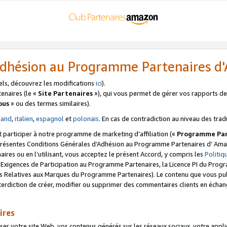
’Adhésion au Programme Partenaires 
els, découvrez les modifications
ici
).
enaires (le «
Site Partenaires
»), qui vous permet de gérer vos rapports de 
ous
» ou des termes similaires).
mand
,
italien
,
espagnol
et
polonais
. En cas de contradiction au niveau des trad
t participer à notre programme de marketing d’affiliation («
Programme Par
 présentes Conditions Générales d’Adhésion au Programme Partenaires d’ Ama
naires ou en l’utilisant, vous acceptez le présent Accord, y compris les
Politi
s Exigences de Participation au Programme Partenaires, la Licence PI du Pr
s Relatives aux Marques du Programme Partenaires). Le contenu que vous publ
erdiction de créer, modifier ou supprimer des commentaires clients en échan
ires
votre site Web, vos contenus générés sur les réseaux sociaux, votre applicati