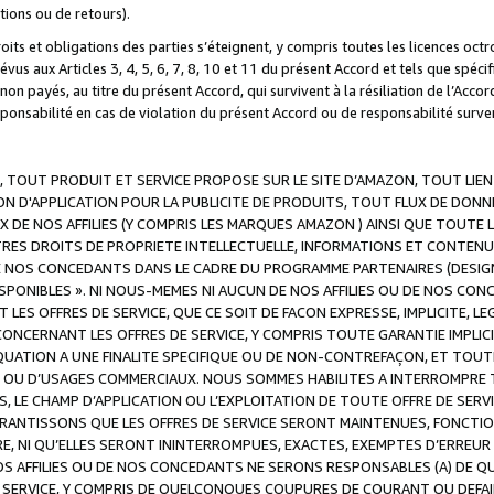
ations ou de retours).
droits et obligations des parties s’éteignent, y compris toutes les licences oc
révus aux Articles 3, 4, 5, 6, 7, 8, 10 et 11 du présent Accord et tels que sp
n payés, au titre du présent Accord, qui survivent à la résiliation de l’Accord
onsabilité en cas de violation du présent Accord ou de responsabilité survenu
, TOUT PRODUIT ET SERVICE PROPOSE SUR LE SITE D’AMAZON, TOUT LIEN
 D'APPLICATION POUR LA PUBLICITE DE PRODUITS, TOUT FLUX DE DONN
DE NOS AFFILIES (Y COMPRIS LES MARQUES AMAZON ) AINSI QUE TOUTE L
RES DROITS DE PROPRIETE INTELLECTUELLE, INFORMATIONS ET CONTENU
DE NOS CONCEDANTS DANS LE CADRE DU PROGRAMME PARTENAIRES (DESIG
E DISPONIBLES ». NI NOUS-MEMES NI AUCUN DE NOS AFFILIES OU DE NOS
LES OFFRES DE SERVICE, QUE CE SOIT DE FACON EXPRESSE, IMPLICITE, L
CERNANT LES OFFRES DE SERVICE, Y COMPRIS TOUTE GARANTIE IMPLICIT
QUATION A UNE FINALITE SPECIFIQUE OU DE NON-CONTREFAÇON, ET TOUTE
 OU D’USAGES COMMERCIAUX. NOUS SOMMES HABILITES A INTERROMPRE TO
S, LE CHAMP D’APPLICATION OU L’EXPLOITATION DE TOUTE OFFRE DE SER
ARANTISSONS QUE LES OFFRES DE SERVICE SERONT MAINTENUES, FONCTIO
ERE, NI QU’ELLES SERONT ININTERROMPUES, EXACTES, EXEMPTES D’ER
S AFFILIES OU DE NOS CONCEDANTS NE SERONS RESPONSABLES (A) DE QU
E SERVICE, Y COMPRIS DE QUELCONQUES COUPURES DE COURANT OU DEFAI