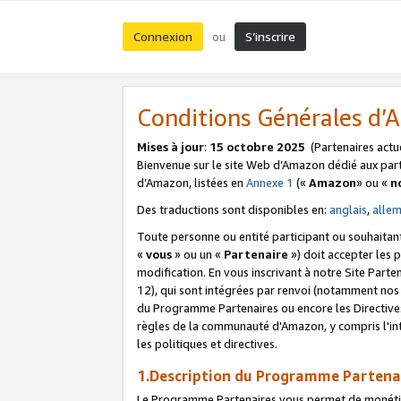
Connexion
S’inscrire
ou
Conditions Générales d
Mises à jour
:
15 octobre 2025
(Partenaires actu
Bienvenue sur le site Web d’Amazon dédié aux part
d’Amazon, listées en
Annexe 1
(«
Amazon
» ou «
n
Des traductions sont disponibles en:
anglais
,
alle
Toute personne ou entité participant ou souhaitan
«
vous
» ou un «
Partenaire
») doit accepter les
modification. En vous inscrivant à notre Site Parte
12), qui sont intégrées par renvoi (notamment no
du Programme Partenaires ou encore les Directive
règles de la communauté d'Amazon, y compris l'int
les politiques et directives.
1.Description du Programme Partena
Le Programme Partenaires vous permet de monétiser 