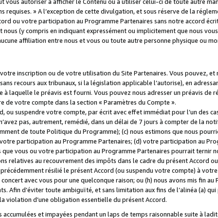
 vous autoriser à afficher le Contenu ou à utiliser celui-ci de toute autre man
ns requises. » A l’exception de cette divulgation, et sous réserve de la régle
rd ou votre participation au Programme Partenaires sans notre accord écrit
s et nous (y compris en indiquant expressément ou implicitement que nous vou
d'aucune affiliation entre nous et vous ou toute autre personne physique ou m
tre inscription ou de votre utilisation du Site Partenaires. Vous pouvez, et
 recours aux tribunaux, si la législation applicable l’autorise), en adressant 
e à laquelle le préavis est fourni. Vous pouvez nous adresser un préavis de r
ture de votre compte dans la section « Paramètres du Compte ».
, ou suspendre votre compte, par écrit avec effet immédiat pour l’un des cas
 n’avez pas, autrement, remédié, dans un délai de 7 jours à compter de la noti
tamment de toute Politique du Programme); (c) nous estimons que nous pourrio
votre participation au Programme Partenaires; (d) votre participation au Pro
ns que vous ou votre participation au Programme Partenaires pourrait ternir 
ons relatives au recouvrement des impôts dans le cadre du présent Accord ou 
s précédemment résilié le présent Accord (ou suspendu votre compte) à votre
de concert avec vous pour une quelconque raison; ou (h) nous avons mis fin a
. Afin d’éviter toute ambiguïté, et sans limitation aux fins de l’alinéa (a) qui
violation d’une obligation essentielle du présent Accord.
accumulées et impayées pendant un laps de temps raisonnable suite à ladite