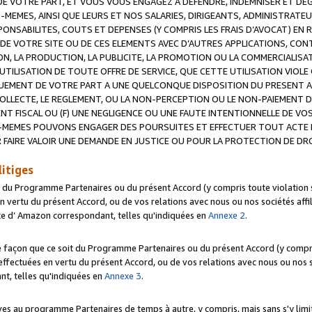
 VOTRE PART, ET VOUS VOUS ENGAGEZ A DEFENDRE, INDEMNISER ET DE
-MEMES, AINSI QUE LEURS ET NOS SALARIES, DIRIGEANTS, ADMINISTRAT
NSABILITES, COUTS ET DEPENSES (Y COMPRIS LES FRAIS D’AVOCAT) EN R
 DE VOTRE SITE OU DE CES ELEMENTS AVEC D’AUTRES APPLICATIONS, CONT
ON, LA PRODUCTION, LA PUBLICITE, LA PROMOTION OU LA COMMERCIALIS
UTILISATION DE TOUTE OFFRE DE SERVICE, QUE CETTE UTILISATION VIOL
NQUEMENT DE VOTRE PART A UNE QUELCONQUE DISPOSITION DU PRESENT 
COLLECTE, LE REGLEMENT, OU LA NON-PERCEPTION OU LE NON-PAIEMENT 
NT FISCAL OU (F) UNE NEGLIGENCE OU UNE FAUTE INTENTIONNELLE DE V
MEMES POUVONS ENGAGER DES POURSUITES ET EFFECTUER TOUT ACTE 
 FAIRE VALOIR UNE DEMANDE EN JUSTICE OU POUR LA PROTECTION DE DR
litiges
t du Programme Partenaires ou du présent Accord (y compris toute violation
 vertu du présent Accord, ou de vos relations avec nous ou nos sociétés affili
ite d’ Amazon correspondant, telles qu'indiquées en
Annexe 2
.
e façon que ce soit du Programme Partenaires ou du présent Accord (y compr
ffectuées en vertu du présent Accord, ou de vos relations avec nous ou nos soc
nt, telles qu'indiquées en
Annexe 3
.
 au programme Partenaires de temps à autre, y compris, mais sans s'y limite