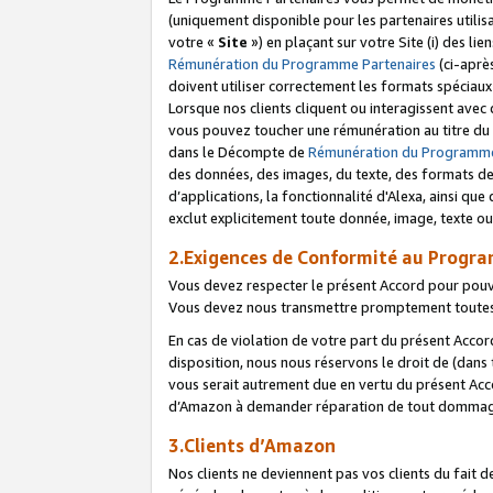
(uniquement disponible pour les partenaires utilis
votre «
Site
») en plaçant sur votre Site (i) des li
Rémunération du Programme Partenaires
(ci-aprè
doivent utiliser correctement les formats spéciaux
Lorsque nos clients cliquent ou interagissent avec
vous pouvez toucher une rémunération au titre du p
dans le Décompte de
Rémunération du Programme
des données, des images, du texte, des formats de 
d’applications, la fonctionnalité d'Alexa, ainsi q
exclut explicitement toute donnée, image, texte ou
2.Exigences de Conformité au Progr
Vous devez respecter le présent Accord pour pouv
Vous devez nous transmettre promptement toutes 
En cas de violation de votre part du présent Accor
disposition, nous nous réservons le droit de (dans
vous serait autrement due en vertu du présent Accor
d’Amazon à demander réparation de tout dommag
3.Clients d’Amazon
Nos clients ne deviennent pas vos clients du fait 