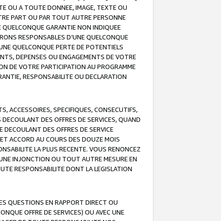
TE OU A TOUTE DONNEE, IMAGE, TEXTE OU
OTRE PART OU PAR TOUT AUTRE PERSONNE
NE QUELCONQUE GARANTIE NON INDIQUEE
 SERONS RESPONSABLES D’UNE QUELCONQUE
UNE QUELCONQUE PERTE DE POTENTIELS
EMENTS, DEPENSES OU ENGAGEMENTS DE VOTRE
ION DE VOTRE PARTICIPATION AU PROGRAMME
ARANTIE, RESPONSABILITE OU DECLARATION
, ACCESSOIRES, SPECIFIQUES, CONSECUTIFS,
S DECOULANT DES OFFRES DE SERVICES, QUAND
LE DECOULANT DES OFFRES DE SERVICE
 CET ACCORD AU COURS DES DOUZE MOIS
ONSABILITE LA PLUS RECENTE. VOUS RENONCEZ
, UNE INJONCTION OU TOUT AUTRE MESURE EN
OUTE RESPONSABILITE DONT LA LEGISLATION
LES QUESTIONS EN RAPPORT DIRECT OU
LCONQUE OFFRE DE SERVICES) OU AVEC UNE