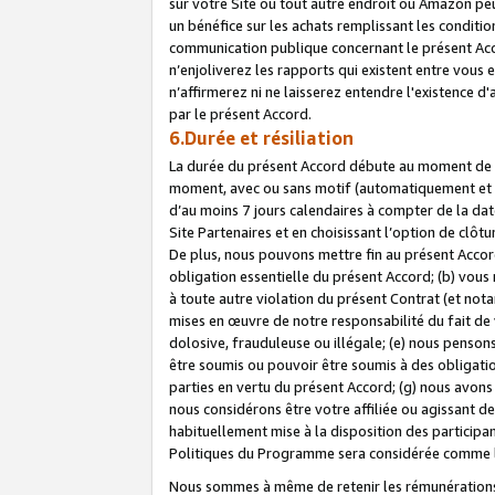
sur votre Site ou tout autre endroit où Amazon peut
un bénéfice sur les achats remplissant les conditio
communication publique concernant le présent Acco
n’enjoliverez les rapports qui existent entre vou
n’affirmerez ni ne laisserez entendre l'existence 
par le présent Accord.
6.Durée et résiliation
La durée du présent Accord débute au moment de vo
moment, avec ou sans motif (automatiquement et sans
d’au moins 7 jours calendaires à compter de la dat
Site Partenaires et en choisissant l’option de clô
De plus, nous pouvons mettre fin au présent Accord
obligation essentielle du présent Accord; (b) vous
à toute autre violation du présent Contrat (et no
mises en œuvre de notre responsabilité du fait de 
dolosive, frauduleuse ou illégale; (e) nous penso
être soumis ou pouvoir être soumis à des obligati
parties en vertu du présent Accord; (g) nous avon
nous considérons être votre affiliée ou agissant 
habituellement mise à la disposition des participants
Politiques du Programme sera considérée comme la 
Nous sommes à même de retenir les rémunérations 