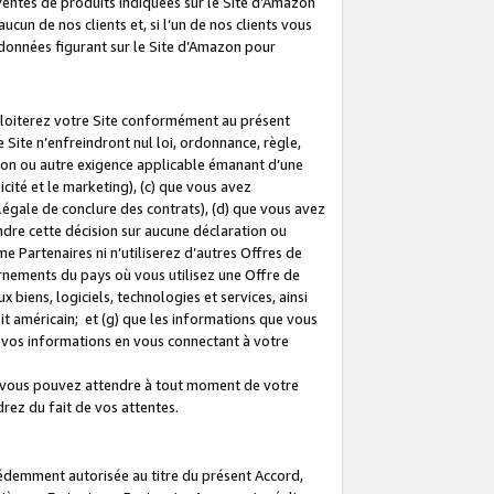
 ventes de produits indiquées sur le Site d’Amazon
cun de nos clients et, si l’un de nos clients vous
rdonnées figurant sur le Site d’Amazon pour
ploiterez votre Site conformément au présent
 Site n’enfreindront nul loi, ordonnance, règle,
ision ou autre exigence applicable émanant d’une
ité et le marketing), (c) que vous avez
égale de conclure des contrats), (d) que vous avez
dre cette décision sur aucune déclaration ou
 Partenaires ni n’utiliserez d’autres Offres de
ernements du pays où vous utilisez une Offre de
 biens, logiciels, technologies et services, ainsi
oit américain; et (g) que les informations que vous
vos informations en vous connectant à votre
e vous pouvez attendre à tout moment de votre
rez du fait de vos attentes.
cédemment autorisée au titre du présent Accord,