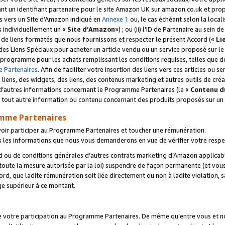
ant un identifiant partenaire pour le site Amazon UK sur amazon.co.uk et pro
ens vers un Site d’Amazon indiqué en
Annexe 1
ou, le cas échéant selon la local
s individuellement un «
Site d’Amazon
») ; ou (ii) l'ID de Partenaire au sein de
 de liens formatés que nous fournissons et respecter le présent Accord («
Li
 des Liens Spéciaux pour acheter un article vendu ou un service proposé sur l
rogramme pour les achats remplissant les conditions requises, telles que dét
 Partenaires
. Afin de faciliter votre insertion des liens vers ces articles ou
liens, des widgets, des liens, des contenus marketing et autres outils de cré
ue d’autres informations concernant le Programme Partenaires (le «
Contenu d
 tout autre information ou contenu concernant des produits proposés sur un s
amme Partenaires
oir participer au Programme Partenaires et toucher une rémunération.
les informations que nous vous demanderons en vue de vérifier votre respe
d ou de conditions générales d’autres contrats marketing d’Amazon applicable
 toute la mesure autorisée par la loi) suspendre de façon permanente (et vou
d, que ladite rémunération soit liée directement ou non à ladite violation, s
e supérieur à ce montant.
de votre participation au Programme Partenaires. De même qu’entre vous et nou