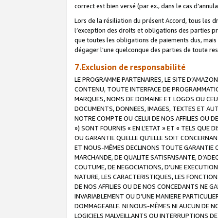
correct est bien versé (par ex., dans le cas d’annul
Lors de la résiliation du présent Accord, tous les 
l’exception des droits et obligations des parties p
que toutes les obligations de paiements dus, mais no
dégager l'une quelconque des parties de toute resp
7.Exclusion de responsabilité
LE PROGRAMME PARTENAIRES, LE SITE D’AMAZON
CONTENU, TOUTE INTERFACE DE PROGRAMMATION
MARQUES, NOMS DE DOMAINE ET LOGOS OU CEUX 
DOCUMENTS, DONNEES, IMAGES, TEXTES ET AUT
NOTRE COMPTE OU CELUI DE NOS AFFILIES OU 
») SONT FOURNIS « EN L’ETAT » ET « TELS QU
OU GARANTIE QUELLE QU’ELLE SOIT CONCERNANT 
ET NOUS-MÊMES DECLINONS TOUTE GARANTIE CON
MARCHANDE, DE QUALITE SATISFAISANTE, D’ADE
COUTUME, DE NEGOCIATIONS, D’UNE EXECUTION
NATURE, LES CARACTERISTIQUES, LES FONCTION
DE NOS AFFILIES OU DE NOS CONCEDANTS NE G
INVARIABLEMENT OU D’UNE MANIERE PARTICULI
DOMMAGEABLE. NI NOUS-MÊMES NI AUCUN DE NO
LOGICIELS MALVEILLANTS OU INTERRUPTIONS D