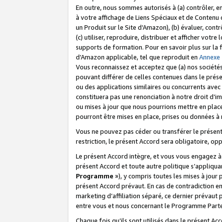
En outre, nous sommes autorisés à (a) contrôler, en
à votre affichage de Liens Spéciaux et de Contenu d
un Produit sur le Site d’Amazon), (b) évaluer, contr
(c) utiliser, reproduire, distribuer et afficher vo
supports de formation. Pour en savoir plus sur la
d’Amazon applicable, tel que reproduit en
Annexe
Vous reconnaissez et acceptez que (a) nos sociétés
pouvant différer de celles contenues dans le prése
ou des applications similaires ou concurrents avec 
constituera pas une renonciation à notre droit d’im
ou mises à jour que nous pourrions mettre en pla
pourront être mises en place, prises ou données à n
Vous ne pouvez pas céder ou transférer le présent 
restriction, le présent Accord sera obligatoire, op
Le présent Accord intègre, et vous vous engagez à r
présent Accord et toute autre politique s’appliqu
Programme
»), y compris toutes les mises à jour
présent Accord prévaut. En cas de contradiction e
marketing d’affiliation séparé, ce dernier prévaut
entre vous et nous concernant le Programme Partena
Chaque fois qu’ils sont utilisés dans le présent Ac