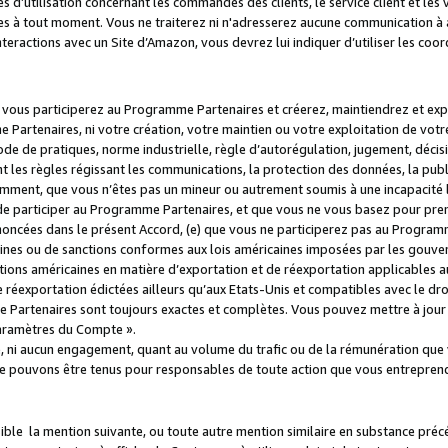
s d’utilisation concernant les commandes des clients, le service client et les
es à tout moment. Vous ne traiterez ni n'adresserez aucune communication à au
teractions avec un Site d’Amazon, vous devrez lui indiquer d’utiliser les coo
e vous participerez au Programme Partenaires et créerez, maintiendrez et ex
 Partenaires, ni votre création, votre maintien ou votre exploitation de votre
 code de pratiques, norme industrielle, règle d’autorégulation, jugement, déc
s règles régissant les communications, la protection des données, la public
amment, que vous n’êtes pas un mineur ou autrement soumis à une incapacité l
de participer au Programme Partenaires, et que vous ne vous basez pour pren
oncées dans le présent Accord, (e) que vous ne participerez pas au Programme
icaines ou de sanctions conformes aux lois américaines imposées par les gouv
ctions américaines en matière d’exportation et de réexportation applicables aux
e réexportation édictées ailleurs qu’aux Etats-Unis et compatibles avec le dr
artenaires sont toujours exactes et complètes. Vous pouvez mettre à jour 
 Paramètres du Compte ».
, ni aucun engagement, quant au volume du trafic ou de la rémunération qu
e pouvons être tenus pour responsables de toute action que vous entreprend
sible la mention suivante, ou toute autre mention similaire en substance pré