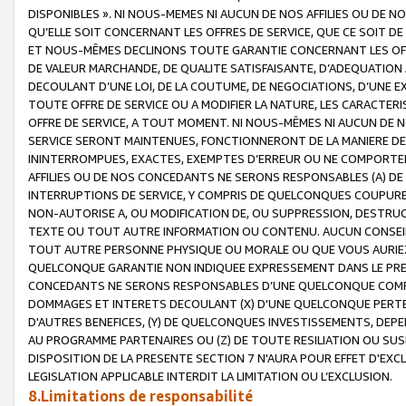
DISPONIBLES ». NI NOUS-MEMES NI AUCUN DE NOS AFFILIES OU D
QU’ELLE SOIT CONCERNANT LES OFFRES DE SERVICE, QUE CE SOIT DE
ET NOUS-MÊMES DECLINONS TOUTE GARANTIE CONCERNANT LES OFFRE
DE VALEUR MARCHANDE, DE QUALITE SATISFAISANTE, D’ADEQUATION
DECOULANT D’UNE LOI, DE LA COUTUME, DE NEGOCIATIONS, D’UNE
TOUTE OFFRE DE SERVICE OU A MODIFIER LA NATURE, LES CARACTERI
OFFRE DE SERVICE, A TOUT MOMENT. NI NOUS-MÊMES NI AUCUN DE 
SERVICE SERONT MAINTENUES, FONCTIONNERONT DE LA MANIERE DECR
ININTERROMPUES, EXACTES, EXEMPTES D’ERREUR OU NE COMPORT
AFFILIES OU DE NOS CONCEDANTS NE SERONS RESPONSABLES (A) DE
INTERRUPTIONS DE SERVICE, Y COMPRIS DE QUELCONQUES COUPURE
NON-AUTORISE A, OU MODIFICATION DE, OU SUPPRESSION, DESTRUC
TEXTE OU TOUT AUTRE INFORMATION OU CONTENU. AUCUN CONSEIL 
TOUT AUTRE PERSONNE PHYSIQUE OU MORALE OU QUE VOUS AURIEZ 
QUELCONQUE GARANTIE NON INDIQUEE EXPRESSEMENT DANS LE PRES
CONCEDANTS NE SERONS RESPONSABLES D’UNE QUELCONQUE COM
DOMMAGES ET INTERETS DECOULANT (X) D'UNE QUELCONQUE PERTE D
D'AUTRES BENEFICES, (Y) DE QUELCONQUES INVESTISSEMENTS, DEP
AU PROGRAMME PARTENAIRES OU (Z) DE TOUTE RESILIATION OU SU
DISPOSITION DE LA PRESENTE SECTION 7 N'AURA POUR EFFET D'EXC
LEGISLATION APPLICABLE INTERDIT LA LIMITATION OU L’EXCLUSION.
8.Limitations de responsabilité