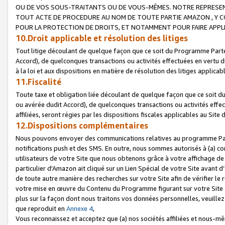
OU DE VOS SOUS-TRAITANTS OU DE VOUS-MÊMES. NOTRE REPRES
TOUT ACTE DE PROCEDURE AU NOM DE TOUTE PARTIE AMAZON , Y CO
POUR LA PROTECTION DE DROITS, ET NOTAMMENT POUR FAIRE APPL
10.Droit applicable et résolution des litiges
Tout litige découlant de quelque façon que ce soit du Programme Parte
Accord), de quelconques transactions ou activités effectuées en vertu d
à la loi et aux dispositions en matière de résolution des litiges applic
11.Fiscalité
Toute taxe et obligation liée découlant de quelque façon que ce soit 
ou avérée dudit Accord), de quelconques transactions ou activités effe
affiliées, seront régies par les dispositions fiscales applicables au Si
12.Dispositions complémentaires
Nous pouvons envoyer des communications relatives au programme Parten
notifications push et des SMS. En outre, nous sommes autorisés à (a) cont
utilisateurs de votre Site que nous obtenons grâce à votre affichage de
particulier d'Amazon ait cliqué sur un Lien Spécial de votre Site avant d
de toute autre manière des recherches sur votre Site afin de vérifier le re
votre mise en œuvre du Contenu du Programme figurant sur votre Site à
plus sur la façon dont nous traitons vos données personnelles, veuille
que reproduit en
Annexe 4
,
Vous reconnaissez et acceptez que (a) nos sociétés affiliées et nous-m