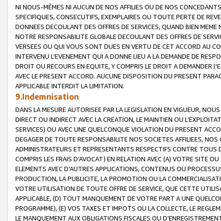
NI NOUS-MÊMES NI AUCUN DE NOS AFFILIES OU DE NOS CONCEDANT
SPECIFIQUES, CONSECUTIFS, EXEMPLAIRES OU TOUTE PERTE DE REVE
DONNEES DECOULANT DES OFFRES DE SERVICES, QUAND BIEN MEME N
NOTRE RESPONSABILITE GLOBALE DECOULANT DES OFFRES DE SERVI
VERSEES OU QUI VOUS SONT DUES EN VERTU DE CET ACCORD AU CO
INTERVENU L’EVENEMENT QUI A DONNE LIEU A LA DEMANDE DE RESP
DROIT OU RECOURS EN EQUITE, Y COMPRIS LE DROIT A DEMANDER l'
AVEC LE PRESENT ACCORD. AUCUNE DISPOSITION DU PRESENT PARAG
APPLICABLE INTERDIT LA LIMITATION.
9.Indemnisation
DANS LA MESURE AUTORISEE PAR LA LEGISLATION EN VIGUEUR, NO
DIRECT OU INDIRECT AVEC LA CREATION, LE MAINTIEN OU L’EXPLOIT
SERVICES) OU AVEC UNE QUELCONQUE VIOLATION DU PRESENT ACCO
DEGAGER DE TOUTE RESPONSABILITE NOS SOCIETES AFFILIEES, NOS 
ADMINISTRATEURS ET REPRESENTANTS RESPECTIFS CONTRE TOUS D
COMPRIS LES FRAIS D’AVOCAT) EN RELATION AVEC (A) VOTRE SITE O
ELEMENTS AVEC D’AUTRES APPLICATIONS, CONTENUS OU PROCESSUS, (
PRODUCTION, LA PUBLICITE, LA PROMOTION OU LA COMMERCIALISAT
VOTRE UTILISATION DE TOUTE OFFRE DE SERVICE, QUE CETTE UTILI
APPLICABLE, (D) TOUT MANQUEMENT DE VOTRE PART A UNE QUELCO
PROGRAMME), (E) VOS TAXES ET IMPOTS OU LA COLLECTE, LE REGLE
LE MANQUEMENT AUX OBLIGATIONS FISCALES OU D’ENREGISTREMENT 