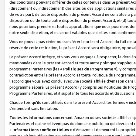
des conditions pouvant différer de celles contenues dans le présent Ac
(directement ou indirectement) des sites ou des applications similaires o
de votre part, de toute disposition du présent Accord ne constituera pa
disposition ou de toute autre disposition du présent Accord, et (d) tou
nous pourrions prendre et toutes approbations que nous pourrions donn
notre seule discrétion, et ne seront valables que si elles sont confirmée
Vous ne pouvez pas céder ou transférer le présent Accord, du fait de la 
réserve de cette restriction, le présent Accord sera obligatoire, opposab
Le présent Accord intègre, et vous vous engagez à respecter, la dernière 
mentionnées dans le présent Accord et toute autre politique s’appliqua
programme Partenaires (les «
Politiques du Programme
»), y compri
contradiction entre le présent Accord et toute Politique du Programme, 
l’accord que vous avez conclu avec une société affiliée d’Amazon dans 
programme séparé. Le présent Accord (y compris les Politiques du Progr
Programme Partenaires, et il supplante tous les accords et discussions 
Chaque fois qu’ils sont utilisés dans le présent Accord, les termes « in
s'entendent sans limitation.
Toutes les informations concernant Amazon ou ses sociétés affiliées 
Partenaires et qui ne relèvent pas du domaine public, ou qui devraient
«
Informations confidentielles
» d’Amazon et demeurent la propriété 
mesure où leur utilisation est raisonnablement nécessaire pour l'appli