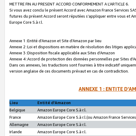
METTRE FIN AU PRESENT ACCORD CONFORMEMENT A L’ARTICLE 6.
Si vous avez conclu le présent Accord avec Amazon France Services SAS 
futures du présent Accord seront réputées s’appliquer entre vous et 
Europe Core S.à r.l.
Annexe 1 :Entité d’Amazon et Site d’Amazon par lieu
Annexe 2 :Loi et dispositions en matière de résolution des litiges appli
Annexe 3 :Disposition fiscale applicable aux Sites d’Amazon
Annexe 4 :Accord de protection des données personnelles par Sites d
Dans ces annexes, les traductions sont fournies à titre indicatif uniquem
version anglaise de ces documents prévaut en cas de contradiction.
ANNEXE 1 : ENTITE D’A
Lieu
Entité d’Amazon
Belgique
Amazon Europe Core S.à r.l.
France
Amazon Europe Core S.à r.l.(ou Amazon France Services 
Allemagne
Amazon Europe Core S.à r.l.
Irlande
Amazon Europe Core S.à r.l.