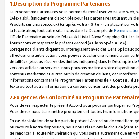
1.Description du Programme Partenaires
Le Programme Partenaires vous permet de monétiser votre site Web, vos 
l'Alexa skill (uniquement disponible pour les partenaires utilisant un 
Produits sur amazon.co.uk) (ci-après votre «
Site
») en plaçant sur votr
la localisation, tout autre site inclus dans le Décompte de
Rémunération
l'ID de Partenaire au sein de l'Alexa skill (via l'Alexa Shopping Kit). Le
fournissons et respecter le présent Accord («
Liens Spéciaux
»).
Lorsque nos clients cliquent ou interagissent avec des Liens Spéciaux p
effectuer une autre action, vous pouvez toucher une rémunération au ti
détaillées (et sous réserve des limites indiquées) dans le Décompte de
vers ces articles ou services, nous pouvons mettre à votre disposition d
contenus marketing et autres outils de création de liens, des interfaces
informations concernant le Programme Partenaires (le «
Contenu du 
texte ou tout autre information ou contenu concernant des produits prop
2.Exigences de Conformité au Programme Partenair
Vous devez respecter le présent Accord pour pouvoir participer au Pr
Vous devez nous transmettre promptement toutes les informations que
En cas de violation de votre part du présent Accord ou de conditions g
ou recours à notre disposition, nous nous réservons le droit de (dans 
de renoncer à) toute rémunération qui vous serait autrement due en ver