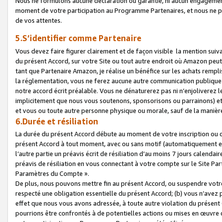
Nous ne formulons aucune déclaration ou garantie, ni aucun engagemen
moment de votre participation au Programme Partenaires, et nous ne p
de vos attentes.
5.S’identifier comme Partenaire
Vous devez faire figurer clairement et de façon visible la mention sui
du présent Accord, sur votre Site ou tout autre endroit où Amazon peut vo
tant que Partenaire Amazon, je réalise un bénéfice sur les achats remplis
la réglementation, vous ne ferez aucune autre communication publique
notre accord écrit préalable. Vous ne dénaturerez pas ni n’enjoliverez 
implicitement que nous vous soutenons, sponsorisons ou parrainons) et v
et vous ou toute autre personne physique ou morale, sauf de la manièr
6.Durée et résiliation
La durée du présent Accord débute au moment de votre inscription ou de
présent Accord à tout moment, avec ou sans motif (automatiquement et sa
l’autre partie un préavis écrit de résiliation d’au moins 7 jours calenda
préavis de résiliation en vous connectant à votre compte sur le Site Par
Paramètres du Compte ».
De plus, nous pouvons mettre fin au présent Accord, ou suspendre votre 
respecté une obligation essentielle du présent Accord; (b) vous n’avez p
effet que nous vous avons adressée, à toute autre violation du présen
pourrions être confrontés à de potentielles actions ou mises en œuvre 