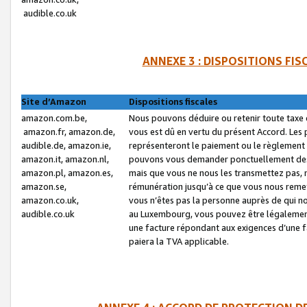
audible.co.uk
ANNEXE 3 : DISPOSITIONS FI
Site d’Amazon
Dispositions fiscales
amazon.com.be,
Nous pouvons déduire ou retenir toute taxe 
amazon.fr, amazon.de,
vous est dû en vertu du présent Accord. Les 
audible.de, amazon.ie,
représenteront le paiement ou le règlement 
amazon.it, amazon.nl,
pouvons vous demander ponctuellement des r
amazon.pl, amazon.es,
mais que vous ne nous les transmettez pas, n
amazon.se,
rémunération jusqu’à ce que vous nous reme
amazon.co.uk,
vous n’êtes pas la personne auprès de qui no
audible.co.uk
au Luxembourg, vous pouvez être légalement 
une facture répondant aux exigences d’une 
paiera la TVA applicable.