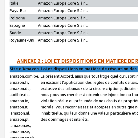
Italie
Amazon Europe Core S.à r.l.
Pays-Bas
Amazon Europe Core S.à r.l.
Pologne
Amazon Europe Core S.à r.l.
Espagne
Amazon Europe Core S.à r.l.
Suède
Amazon Europe Core S.à r.l.
Royaume-Uni
Amazon Europe Core S.à r.l.
ANNEXE 2 : LOI ET DISPOSITIONS EN MATIERE DE
Site d’Amazon
Loi et dispositions en matière de résolution des 
amazon.com.be,
Le présent Accord, ainsi que tout litige quel qu’il soi
amazon.fr,
en excluant l’application des règles de conflits de l
amazon.de,
exclusive des tribunaux de la circonscription judiciai
audible.de,
nous pouvons chercher à obtenir une injonction ou tou
amazon.ie,
violation réelle ou présumée de nos droits de proprié
amazon.it,
morale. Vous reconnaissez et acceptez en outre que n
amazon.nl,
inhabituelle, qui leur donne une valeur particulière 
amazon.pl,
des dommages et intérêts.
amazon.es,
amazon.se,
amazon.co.uk,