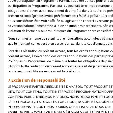
votre participation au Programme Partenaires a été utilisée pour une ac
participation au Programme Partenaires pourrait ternir notre marque ou
obligations relatives au recouvrement des impôts dans le cadre du prése
présent Accord; (g) nous avons précédemment résilié le présent Accord
nous considérons être votre affiliée ou agissant de concert avec vous 
sa version habituellement mise à la disposition des participants. Afin d’é
violation de l’Article 5 ou des Politiques du Programme sera considéré
Nous sommes à même de retenir les rémunérations accumulées et impayée
que le montant correct est bien versé (par ex., dans le cas d’annulations
Lors de la résiliation du présent Accord, tous les droits et obligations 
présent Accord, à l’exception des droits et obligations des parties prévus
Politiques du Programme, de même que toutes les obligations de paiement
l’Accord. Nulle résiliation du présent Accord ne saurait dégager l'une 
ou de responsabilité survenue avant la résiliation.
7.Exclusion de responsabilité
LE PROGRAMME PARTENAIRES, LE SITE D’AMAZON, TOUT PRODUIT ET 
LIEN, TOUT CONTENU, TOUTE INTERFACE DE PROGRAMMATION D'APP
CONTENU PUBLICITAIRE, NOS MARQUES, NOMS DE DOMAINE ET LOGOS
LA TECHNOLOGIE, LES LOGICIELS, FONCTIONS, DOCUMENTS, DONNEES
INFORMATIONS ET CONTENUS FOURNIS OU UTILISES PAR NOUS OU P
CADRE DU PROGRAMME PARTENAIRES (DESIGNES COLLECTIVEMENT LE