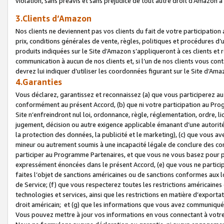
violation, sans préavis et sans préjudice de tout autre droit d’Amazo
3.Clients d’Amazon
Nos clients ne deviennent pas vos clients du fait de votre participati
prix, conditions générales de vente, règles, politiques et procédures d’u
produits indiquées sur le Site d’Amazon s’appliqueront à ces clients et
communication à aucun de nos clients et, si l’un de nos clients vous co
devrez lui indiquer d’utiliser les coordonnées figurant sur le Site d’Ama
4.Garanties
Vous déclarez, garantissez et reconnaissez (a) que vous participerez a
conformément au présent Accord, (b) que ni votre participation au Prog
Site n’enfreindront nul loi, ordonnance, règle, réglementation, ordre, li
jugement, décision ou autre exigence applicable émanant d’une autori
la protection des données, la publicité et le marketing), (c) que vous 
mineur ou autrement soumis à une incapacité légale de conclure des con
participer au Programme Partenaires, et que vous ne vous basez pour pr
expressément énoncées dans le présent Accord, (e) que vous ne particip
faites l’objet de sanctions américaines ou de sanctions conformes aux 
de Service; (f) que vous respecterez toutes les restrictions américaines
technologies et services, ainsi que les restrictions en matière d’exporta
droit américain; et (g) que les informations que vous avez communiqué
Vous pouvez mettre à jour vos informations en vous connectant à votre