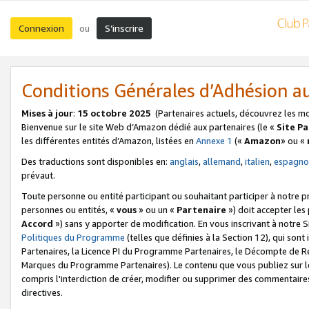
Connexion
S’inscrire
ou
Conditions Générales d’Adhésion 
Mises à jour
:
15 octobre 2025
(Partenaires actuels, découvrez les m
Bienvenue sur le site Web d’Amazon dédié aux partenaires (le «
Site P
les différentes entités d’Amazon, listées en
Annexe 1
(«
Amazon
» ou «
Des traductions sont disponibles en:
anglais
,
allemand
,
italien
,
espagno
prévaut.
Toute personne ou entité participant ou souhaitant participer à notre 
personnes ou entités, «
vous
» ou un «
Partenaire
») doit accepter le
Accord
») sans y apporter de modification. En vous inscrivant à notre Si
Politiques du Programme
(telles que définies à la Section 12), qui so
Partenaires, la Licence PI du Programme Partenaires, le Décompte de 
Marques du Programme Partenaires). Le contenu que vous publiez sur l
compris l'interdiction de créer, modifier ou supprimer des commentaires
directives.