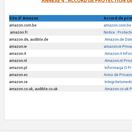
ANNEXE 4 : ACCORD DE PROTECTION 
Site d’ Amazon
Accord de pro
amazon.com.be
amazon.com.be 
amazon.fr
Notice : Protect
amazon.de, audible.de
Amazon.de Date
amazon.ie
amazon.ie Priva
amazon.it
Amazon.it Infor
amazon.nl
Amazon.nl Priva
amazon.pl
Informacja O P
amazon.es
Aviso de Privac
amazon.se
Integritetsmed
amazon.co.uk, audible.co.uk
Amazon.co.uk Pr