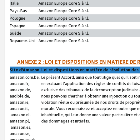
Italie
Amazon Europe Core S.à r.l.
Pays-Bas
Amazon Europe Core S.à r.l.
Pologne
Amazon Europe Core S.à r.l.
Espagne
Amazon Europe Core S.à r.l.
Suède
Amazon Europe Core S.à r.l.
Royaume-Uni
Amazon Europe Core S.à r.l.
ANNEXE 2 : LOI ET DISPOSITIONS EN MATIERE DE
Site d’Amazon
Loi et dispositions en matière de résolution des 
amazon.com.be,
Le présent Accord, ainsi que tout litige quel qu’il soi
amazon.fr,
en excluant l’application des règles de conflits de l
amazon.de,
exclusive des tribunaux de la circonscription judiciai
audible.de,
nous pouvons chercher à obtenir une injonction ou tou
amazon.ie,
violation réelle ou présumée de nos droits de proprié
amazon.it,
morale. Vous reconnaissez et acceptez en outre que n
amazon.nl,
inhabituelle, qui leur donne une valeur particulière 
amazon.pl,
des dommages et intérêts.
amazon.es,
amazon.se,
amazon.co.uk,