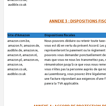
audible.co.uk
ANNEXE 3 : DISPOSITIONS FI
Site d’Amazon
Dispositions fiscales
amazon.com.be,
Nous pouvons déduire ou retenir toute taxe 
amazon.fr, amazon.de,
vous est dû en vertu du présent Accord. Les 
audible.de, amazon.ie,
représenteront le paiement ou le règlement 
amazon.it, amazon.nl,
pouvons vous demander ponctuellement des r
amazon.pl, amazon.es,
mais que vous ne nous les transmettez pas, n
amazon.se,
rémunération jusqu’à ce que vous nous reme
amazon.co.uk,
vous n’êtes pas la personne auprès de qui no
audible.co.uk
au Luxembourg, vous pouvez être légalement 
une facture répondant aux exigences d’une 
paiera la TVA applicable.