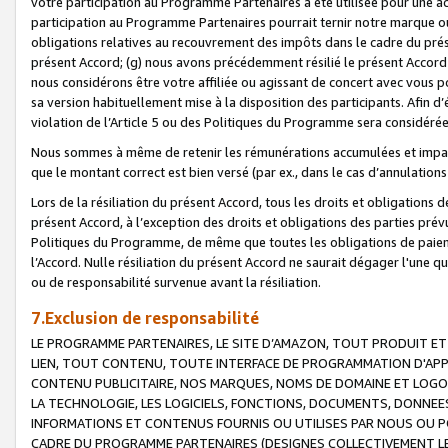
votre participation au Programme Partenaires a été utilisée pour une ac
participation au Programme Partenaires pourrait ternir notre marque ou
obligations relatives au recouvrement des impôts dans le cadre du prése
présent Accord; (g) nous avons précédemment résilié le présent Accord
nous considérons être votre affiliée ou agissant de concert avec vous 
sa version habituellement mise à la disposition des participants. Afin d’é
violation de l’Article 5 ou des Politiques du Programme sera considéré
Nous sommes à même de retenir les rémunérations accumulées et impayée
que le montant correct est bien versé (par ex., dans le cas d’annulations
Lors de la résiliation du présent Accord, tous les droits et obligations 
présent Accord, à l’exception des droits et obligations des parties prévus
Politiques du Programme, de même que toutes les obligations de paiement
l’Accord. Nulle résiliation du présent Accord ne saurait dégager l'une 
ou de responsabilité survenue avant la résiliation.
7.Exclusion de responsabilité
LE PROGRAMME PARTENAIRES, LE SITE D’AMAZON, TOUT PRODUIT ET 
LIEN, TOUT CONTENU, TOUTE INTERFACE DE PROGRAMMATION D'APP
CONTENU PUBLICITAIRE, NOS MARQUES, NOMS DE DOMAINE ET LOGOS
LA TECHNOLOGIE, LES LOGICIELS, FONCTIONS, DOCUMENTS, DONNEES
INFORMATIONS ET CONTENUS FOURNIS OU UTILISES PAR NOUS OU P
CADRE DU PROGRAMME PARTENAIRES (DESIGNES COLLECTIVEMENT LE