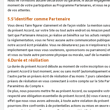
Nous ne formulons aucune déclaration ou garantie, ni aucun engagemen
moment de votre participation au Programme Partenaires, et nous ne p
de vos attentes.
5.S’identifier comme Partenaire
Vous devez faire figurer clairement et de façon visible la mention sui
du présent Accord, sur votre Site ou tout autre endroit où Amazon peut vo
tant que Partenaire Amazon, je réalise un bénéfice sur les achats remplis
la réglementation, vous ne ferez aucune autre communication publique
notre accord écrit préalable. Vous ne dénaturerez pas ni n’enjoliverez 
implicitement que nous vous soutenons, sponsorisons ou parrainons) et v
et vous ou toute autre personne physique ou morale, sauf de la manièr
6.Durée et résiliation
La durée du présent Accord débute au moment de votre inscription ou de
présent Accord à tout moment, avec ou sans motif (automatiquement et sa
l’autre partie un préavis écrit de résiliation d’au moins 7 jours calenda
préavis de résiliation en vous connectant à votre compte sur le Site Par
Paramètres du Compte ».
De plus, nous pouvons mettre fin au présent Accord, ou suspendre votre 
respecté une obligation essentielle du présent Accord; (b) vous n’avez p
effet que nous vous avons adressée, à toute autre violation du présen
pourrions être confrontés à de potentielles actions ou mises en œuvre 