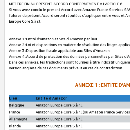
METTRE FIN AU PRESENT ACCORD CONFORMEMENT A L’ARTICLE 6.
Si vous avez conclu le présent Accord avec Amazon France Services SAS 
futures du présent Accord seront réputées s’appliquer entre vous et 
Europe Core S.à r.l.
Annexe 1 :Entité d’Amazon et Site d’Amazon par lieu
Annexe 2 :Loi et dispositions en matière de résolution des litiges appli
Annexe 3 :Disposition fiscale applicable aux Sites d’Amazon
Annexe 4 :Accord de protection des données personnelles par Sites d
Dans ces annexes, les traductions sont fournies à titre indicatif uniquem
version anglaise de ces documents prévaut en cas de contradiction.
ANNEXE 1 : ENTITE D’A
Lieu
Entité d’Amazon
Belgique
Amazon Europe Core S.à r.l.
France
Amazon Europe Core S.à r.l.(ou Amazon France Services 
Allemagne
Amazon Europe Core S.à r.l.
Irlande
Amazon Europe Core S.à r.l.