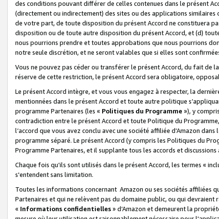
des conditions pouvant différer de celles contenues dans le présent Ac
(directement ou indirectement) des sites ou des applications similaires o
de votre part, de toute disposition du présent Accord ne constituera pa
disposition ou de toute autre disposition du présent Accord, et (d) tou
nous pourrions prendre et toutes approbations que nous pourrions donn
notre seule discrétion, et ne seront valables que si elles sont confirmée
Vous ne pouvez pas céder ou transférer le présent Accord, du fait de la 
réserve de cette restriction, le présent Accord sera obligatoire, opposab
Le présent Accord intègre, et vous vous engagez à respecter, la dernière 
mentionnées dans le présent Accord et toute autre politique s’appliqua
programme Partenaires (les «
Politiques du Programme
»), y compri
contradiction entre le présent Accord et toute Politique du Programme, 
l’accord que vous avez conclu avec une société affiliée d’Amazon dans 
programme séparé. Le présent Accord (y compris les Politiques du Progr
Programme Partenaires, et il supplante tous les accords et discussions 
Chaque fois qu’ils sont utilisés dans le présent Accord, les termes « in
s'entendent sans limitation.
Toutes les informations concernant Amazon ou ses sociétés affiliées 
Partenaires et qui ne relèvent pas du domaine public, ou qui devraient
«
Informations confidentielles
» d’Amazon et demeurent la propriété 
mesure où leur utilisation est raisonnablement nécessaire pour l'appli