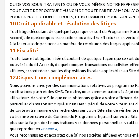
OU DE VOS SOUS-TRAITANTS OU DE VOUS-MÊMES. NOTRE REPRES
TOUT ACTE DE PROCEDURE AU NOM DE TOUTE PARTIE AMAZON , Y CO
POUR LA PROTECTION DE DROITS, ET NOTAMMENT POUR FAIRE APPL
10.Droit applicable et résolution des litiges
Tout litige découlant de quelque façon que ce soit du Programme Parte
Accord), de quelconques transactions ou activités effectuées en vertu d
à la loi et aux dispositions en matière de résolution des litiges applic
11.Fiscalité
Toute taxe et obligation liée découlant de quelque façon que ce soit 
ou avérée dudit Accord), de quelconques transactions ou activités effe
affiliées, seront régies par les dispositions fiscales applicables au Si
12.Dispositions complémentaires
Nous pouvons envoyer des communications relatives au programme Parten
notifications push et des SMS. En outre, nous sommes autorisés à (a) cont
utilisateurs de votre Site que nous obtenons grâce à votre affichage de
particulier d'Amazon ait cliqué sur un Lien Spécial de votre Site avant d
de toute autre manière des recherches sur votre Site afin de vérifier le re
votre mise en œuvre du Contenu du Programme figurant sur votre Site à
plus sur la façon dont nous traitons vos données personnelles, veuille
que reproduit en
Annexe 4
,
Vous reconnaissez et acceptez que (a) nos sociétés affiliées et nous-m