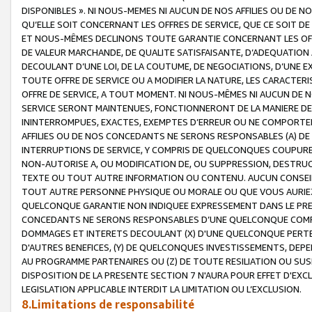
DISPONIBLES ». NI NOUS-MEMES NI AUCUN DE NOS AFFILIES OU D
QU’ELLE SOIT CONCERNANT LES OFFRES DE SERVICE, QUE CE SOIT DE
ET NOUS-MÊMES DECLINONS TOUTE GARANTIE CONCERNANT LES OFFRE
DE VALEUR MARCHANDE, DE QUALITE SATISFAISANTE, D’ADEQUATION
DECOULANT D’UNE LOI, DE LA COUTUME, DE NEGOCIATIONS, D’UNE
TOUTE OFFRE DE SERVICE OU A MODIFIER LA NATURE, LES CARACTERI
OFFRE DE SERVICE, A TOUT MOMENT. NI NOUS-MÊMES NI AUCUN DE 
SERVICE SERONT MAINTENUES, FONCTIONNERONT DE LA MANIERE DECR
ININTERROMPUES, EXACTES, EXEMPTES D’ERREUR OU NE COMPORT
AFFILIES OU DE NOS CONCEDANTS NE SERONS RESPONSABLES (A) DE
INTERRUPTIONS DE SERVICE, Y COMPRIS DE QUELCONQUES COUPURE
NON-AUTORISE A, OU MODIFICATION DE, OU SUPPRESSION, DESTRUC
TEXTE OU TOUT AUTRE INFORMATION OU CONTENU. AUCUN CONSEIL 
TOUT AUTRE PERSONNE PHYSIQUE OU MORALE OU QUE VOUS AURIEZ 
QUELCONQUE GARANTIE NON INDIQUEE EXPRESSEMENT DANS LE PRES
CONCEDANTS NE SERONS RESPONSABLES D’UNE QUELCONQUE COM
DOMMAGES ET INTERETS DECOULANT (X) D'UNE QUELCONQUE PERTE D
D'AUTRES BENEFICES, (Y) DE QUELCONQUES INVESTISSEMENTS, DEP
AU PROGRAMME PARTENAIRES OU (Z) DE TOUTE RESILIATION OU SU
DISPOSITION DE LA PRESENTE SECTION 7 N'AURA POUR EFFET D'EXC
LEGISLATION APPLICABLE INTERDIT LA LIMITATION OU L’EXCLUSION.
8.Limitations de responsabilité