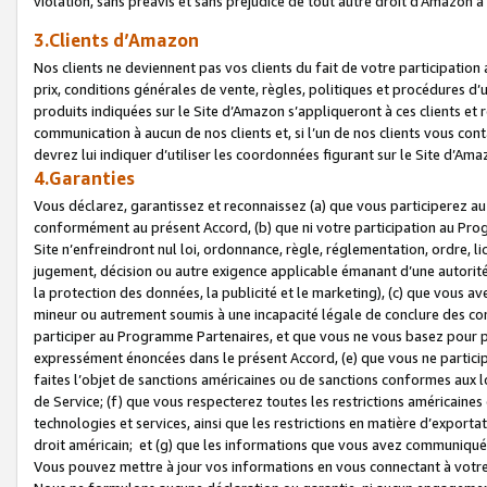
violation, sans préavis et sans préjudice de tout autre droit d’Amazo
3.Clients d’Amazon
Nos clients ne deviennent pas vos clients du fait de votre participati
prix, conditions générales de vente, règles, politiques et procédures d’u
produits indiquées sur le Site d’Amazon s’appliqueront à ces clients et
communication à aucun de nos clients et, si l’un de nos clients vous co
devrez lui indiquer d’utiliser les coordonnées figurant sur le Site d’Ama
4.Garanties
Vous déclarez, garantissez et reconnaissez (a) que vous participerez a
conformément au présent Accord, (b) que ni votre participation au Prog
Site n’enfreindront nul loi, ordonnance, règle, réglementation, ordre, li
jugement, décision ou autre exigence applicable émanant d’une autori
la protection des données, la publicité et le marketing), (c) que vous 
mineur ou autrement soumis à une incapacité légale de conclure des con
participer au Programme Partenaires, et que vous ne vous basez pour pr
expressément énoncées dans le présent Accord, (e) que vous ne particip
faites l’objet de sanctions américaines ou de sanctions conformes aux 
de Service; (f) que vous respecterez toutes les restrictions américaines
technologies et services, ainsi que les restrictions en matière d’exporta
droit américain; et (g) que les informations que vous avez communiqué
Vous pouvez mettre à jour vos informations en vous connectant à votre