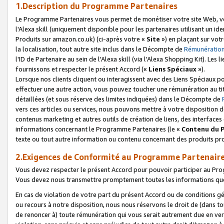
1.Description du Programme Partenaires
Le Programme Partenaires vous permet de monétiser votre site Web, vos 
l'Alexa skill (uniquement disponible pour les partenaires utilisant un 
Produits sur amazon.co.uk) (ci-après votre «
Site
») en plaçant sur votr
la localisation, tout autre site inclus dans le Décompte de
Rémunération
l'ID de Partenaire au sein de l'Alexa skill (via l'Alexa Shopping Kit). Le
fournissons et respecter le présent Accord («
Liens Spéciaux
»).
Lorsque nos clients cliquent ou interagissent avec des Liens Spéciaux p
effectuer une autre action, vous pouvez toucher une rémunération au ti
détaillées (et sous réserve des limites indiquées) dans le Décompte de
vers ces articles ou services, nous pouvons mettre à votre disposition d
contenus marketing et autres outils de création de liens, des interfaces
informations concernant le Programme Partenaires (le «
Contenu du 
texte ou tout autre information ou contenu concernant des produits prop
2.Exigences de Conformité au Programme Partenair
Vous devez respecter le présent Accord pour pouvoir participer au Pr
Vous devez nous transmettre promptement toutes les informations que
En cas de violation de votre part du présent Accord ou de conditions g
ou recours à notre disposition, nous nous réservons le droit de (dans 
de renoncer à) toute rémunération qui vous serait autrement due en ver