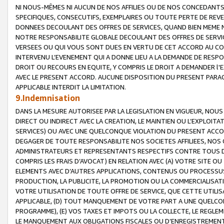
NI NOUS-MÊMES NI AUCUN DE NOS AFFILIES OU DE NOS CONCEDANT
SPECIFIQUES, CONSECUTIFS, EXEMPLAIRES OU TOUTE PERTE DE REVE
DONNEES DECOULANT DES OFFRES DE SERVICES, QUAND BIEN MEME N
NOTRE RESPONSABILITE GLOBALE DECOULANT DES OFFRES DE SERVI
VERSEES OU QUI VOUS SONT DUES EN VERTU DE CET ACCORD AU CO
INTERVENU L’EVENEMENT QUI A DONNE LIEU A LA DEMANDE DE RESP
DROIT OU RECOURS EN EQUITE, Y COMPRIS LE DROIT A DEMANDER l'
AVEC LE PRESENT ACCORD. AUCUNE DISPOSITION DU PRESENT PARAG
APPLICABLE INTERDIT LA LIMITATION.
9.Indemnisation
DANS LA MESURE AUTORISEE PAR LA LEGISLATION EN VIGUEUR, NO
DIRECT OU INDIRECT AVEC LA CREATION, LE MAINTIEN OU L’EXPLOIT
SERVICES) OU AVEC UNE QUELCONQUE VIOLATION DU PRESENT ACCO
DEGAGER DE TOUTE RESPONSABILITE NOS SOCIETES AFFILIEES, NOS 
ADMINISTRATEURS ET REPRESENTANTS RESPECTIFS CONTRE TOUS D
COMPRIS LES FRAIS D’AVOCAT) EN RELATION AVEC (A) VOTRE SITE O
ELEMENTS AVEC D’AUTRES APPLICATIONS, CONTENUS OU PROCESSUS, (
PRODUCTION, LA PUBLICITE, LA PROMOTION OU LA COMMERCIALISAT
VOTRE UTILISATION DE TOUTE OFFRE DE SERVICE, QUE CETTE UTILI
APPLICABLE, (D) TOUT MANQUEMENT DE VOTRE PART A UNE QUELCO
PROGRAMME), (E) VOS TAXES ET IMPOTS OU LA COLLECTE, LE REGLE
LE MANQUEMENT AUX OBLIGATIONS FISCALES OU D’ENREGISTREMENT 