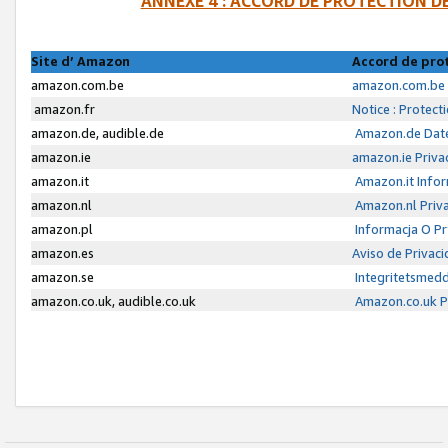
ANNEXE 4 : ACCORD DE PROTECTION 
Site d’ Amazon
Accord de pro
amazon.com.be
amazon.com.be 
amazon.fr
Notice : Protect
amazon.de, audible.de
Amazon.de Date
amazon.ie
amazon.ie Priva
amazon.it
Amazon.it Infor
amazon.nl
Amazon.nl Priva
amazon.pl
Informacja O P
amazon.es
Aviso de Privac
amazon.se
Integritetsmed
amazon.co.uk, audible.co.uk
Amazon.co.uk Pr