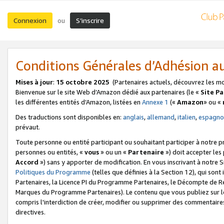
Connexion
S’inscrire
ou
Conditions Générales d’Adhésion 
Mises à jour
:
15 octobre 2025
(Partenaires actuels, découvrez les m
Bienvenue sur le site Web d’Amazon dédié aux partenaires (le «
Site P
les différentes entités d’Amazon, listées en
Annexe 1
(«
Amazon
» ou «
Des traductions sont disponibles en:
anglais
,
allemand
,
italien
,
espagno
prévaut.
Toute personne ou entité participant ou souhaitant participer à notre 
personnes ou entités, «
vous
» ou un «
Partenaire
») doit accepter le
Accord
») sans y apporter de modification. En vous inscrivant à notre Si
Politiques du Programme
(telles que définies à la Section 12), qui so
Partenaires, la Licence PI du Programme Partenaires, le Décompte de 
Marques du Programme Partenaires). Le contenu que vous publiez sur l
compris l'interdiction de créer, modifier ou supprimer des commentaires
directives.