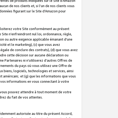
 ventes de produits indiquées sur le Site d’Amazon
cun de nos clients et, si l’un de nos clients vous
rdonnées figurant sur le Site d’Amazon pour
ploiterez votre Site conformément au présent
 Site n’enfreindront nul loi, ordonnance, règle,
ision ou autre exigence applicable émanant d’une
ité et le marketing), (c) que vous avez
égale de conclure des contrats), (d) que vous avez
dre cette décision sur aucune déclaration ou
 Partenaires ni n’utiliserez d’autres Offres de
ernements du pays où vous utilisez une Offre de
 biens, logiciels, technologies et services, ainsi
oit américain; et (g) que les informations que vous
vos informations en vous connectant à votre
e vous pouvez attendre à tout moment de votre
rez du fait de vos attentes.
cédemment autorisée au titre du présent Accord,