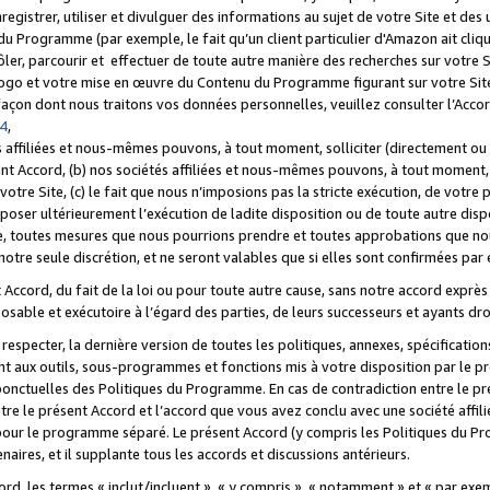
registrer, utiliser et divulguer des informations au sujet de votre Site et des
u Programme (par exemple, le fait qu’un client particulier d'Amazon ait cliqu
ôler, parcourir et effectuer de toute autre manière des recherches sur votre Si
tre logo et votre mise en œuvre du Contenu du Programme figurant sur votre Si
 façon dont nous traitons vos données personnelles, veuillez consulter l’Acc
 4
,
 affiliées et nous-mêmes pouvons, à tout moment, solliciter (directement ou 
nt Accord, (b) nos sociétés affiliées et nous-mêmes pouvons, à tout moment, 
votre Site, (c) le fait que nous n’imposions pas la stricte exécution, de votre
poser ultérieurement l’exécution de ladite disposition ou de toute autre disp
ce, toutes mesures que nous pourrions prendre et toutes approbations que n
otre seule discrétion, et ne seront valables que si elles sont confirmées par 
Accord, du fait de la loi ou pour toute autre cause, sans notre accord exprès 
posable et exécutoire à l’égard des parties, de leurs successeurs et ayants dro
especter, la dernière version de toutes les politiques, annexes, spécification
ant aux outils, sous-programmes et fonctions mis à votre disposition par le 
 ponctuelles des Politiques du Programme. En cas de contradiction entre le p
ntre le présent Accord et l’accord que vous avez conclu avec une société aff
 pour le programme séparé. Le présent Accord (y compris les Politiques du Pr
ires, et il supplante tous les accords et discussions antérieurs.
cord, les termes « inclut/incluent », « y compris », « notamment » et « par e