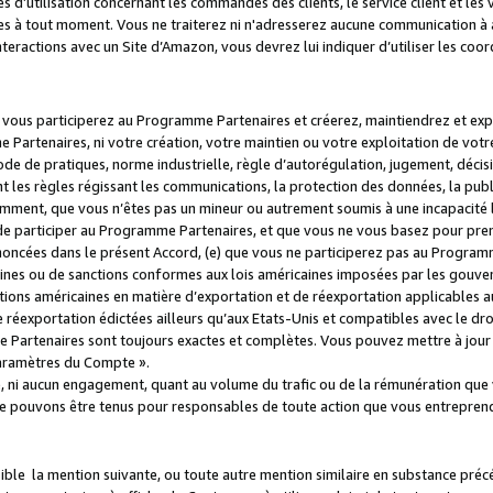
s d’utilisation concernant les commandes des clients, le service client et les
es à tout moment. Vous ne traiterez ni n'adresserez aucune communication à au
teractions avec un Site d’Amazon, vous devrez lui indiquer d’utiliser les coo
e vous participerez au Programme Partenaires et créerez, maintiendrez et ex
 Partenaires, ni votre création, votre maintien ou votre exploitation de votre
 code de pratiques, norme industrielle, règle d’autorégulation, jugement, déc
s règles régissant les communications, la protection des données, la public
amment, que vous n’êtes pas un mineur ou autrement soumis à une incapacité l
de participer au Programme Partenaires, et que vous ne vous basez pour pren
oncées dans le présent Accord, (e) que vous ne participerez pas au Programme
icaines ou de sanctions conformes aux lois américaines imposées par les gouv
ctions américaines en matière d’exportation et de réexportation applicables aux
e réexportation édictées ailleurs qu’aux Etats-Unis et compatibles avec le dr
artenaires sont toujours exactes et complètes. Vous pouvez mettre à jour 
 Paramètres du Compte ».
, ni aucun engagement, quant au volume du trafic ou de la rémunération qu
e pouvons être tenus pour responsables de toute action que vous entreprend
sible la mention suivante, ou toute autre mention similaire en substance pré