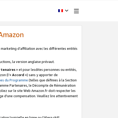
d'Amazon
marketing d’affiliation avec les différentes entités
uctions, la version anglaise prévaut.
tenaires
» et pour lesdites personnes ou entités,
zon (l’«
Accord
») sans y apporter de
ques du Programme
(telles que définies à la Section
ogramme Partenaires, le Décompte de Rémunération
iez sur le site Web Amazon.fr doit respecter les
ge d'une compensation. Veuillez lire attentivement
on logicielle en ligne ou l'Alexa skill