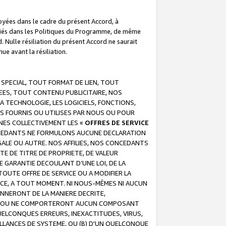
troyées dans le cadre du présent Accord, à
écifiés dans les Politiques du Programme, de même
. Nulle résiliation du présent Accord ne saurait
e avant la résiliation.
 SPECIAL, TOUT FORMAT DE LIEN, TOUT
EES, TOUT CONTENU PUBLICITAIRE, NOS
A TECHNOLOGIE, LES LOGICIELS, FONCTIONS,
S FOURNIS OU UTILISES PAR NOUS OU POUR
NES COLLECTIVEMENT LES «
OFFRES DE SERVICE
 CONCEDANTS NE FORMULONS AUCUNE DECLARATION
EGALE OU AUTRE. NOS AFFILIES, NOS CONCEDANTS
E DE TITRE DE PROPRIETE, DE VALEUR
 GARANTIE DECOULANT D’UNE LOI, DE LA
UTE OFFRE DE SERVICE OU A MODIFIER LA
VICE, A TOUT MOMENT. NI NOUS-MÊMES NI AUCUN
NNERONT DE LA MANIERE DECRITE,
REUR OU NE COMPORTERONT AUCUN COMPOSANT
ELCONQUES ERREURS, INEXACTITUDES, VIRUS,
LLANCES DE SYSTEME, OU (B) D'UN QUELCONQUE