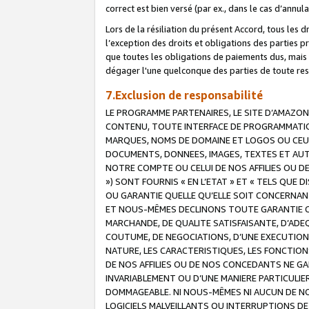
correct est bien versé (par ex., dans le cas d’annul
Lors de la résiliation du présent Accord, tous les 
l’exception des droits et obligations des parties p
que toutes les obligations de paiements dus, mais no
dégager l'une quelconque des parties de toute resp
7.Exclusion de responsabilité
LE PROGRAMME PARTENAIRES, LE SITE D’AMAZON
CONTENU, TOUTE INTERFACE DE PROGRAMMATION
MARQUES, NOMS DE DOMAINE ET LOGOS OU CEUX 
DOCUMENTS, DONNEES, IMAGES, TEXTES ET AUT
NOTRE COMPTE OU CELUI DE NOS AFFILIES OU 
») SONT FOURNIS « EN L’ETAT » ET « TELS QU
OU GARANTIE QUELLE QU’ELLE SOIT CONCERNANT 
ET NOUS-MÊMES DECLINONS TOUTE GARANTIE CON
MARCHANDE, DE QUALITE SATISFAISANTE, D’ADE
COUTUME, DE NEGOCIATIONS, D’UNE EXECUTION
NATURE, LES CARACTERISTIQUES, LES FONCTION
DE NOS AFFILIES OU DE NOS CONCEDANTS NE G
INVARIABLEMENT OU D’UNE MANIERE PARTICULI
DOMMAGEABLE. NI NOUS-MÊMES NI AUCUN DE NO
LOGICIELS MALVEILLANTS OU INTERRUPTIONS D