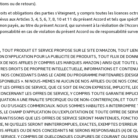
ations ou de retours).
droits et obligations des parties s’éteignent, y compris toutes les licences oc
révus aux Articles 3, 4, 5, 6, 7, 8, 10 et 11 du présent Accord et tels que sp
n payés, au titre du présent Accord, qui survivent à la résiliation de l’Accord
onsabilité en cas de violation du présent Accord ou de responsabilité survenu
, TOUT PRODUIT ET SERVICE PROPOSE SUR LE SITE D’AMAZON, TOUT LIEN
 D'APPLICATION POUR LA PUBLICITE DE PRODUITS, TOUT FLUX DE DONN
DE NOS AFFILIES (Y COMPRIS LES MARQUES AMAZON ) AINSI QUE TOUTE L
RES DROITS DE PROPRIETE INTELLECTUELLE, INFORMATIONS ET CONTENU
DE NOS CONCEDANTS DANS LE CADRE DU PROGRAMME PARTENAIRES (DESIG
E DISPONIBLES ». NI NOUS-MEMES NI AUCUN DE NOS AFFILIES OU DE NOS
LES OFFRES DE SERVICE, QUE CE SOIT DE FACON EXPRESSE, IMPLICITE, L
CERNANT LES OFFRES DE SERVICE, Y COMPRIS TOUTE GARANTIE IMPLICIT
QUATION A UNE FINALITE SPECIFIQUE OU DE NON-CONTREFAÇON, ET TOUTE
 OU D’USAGES COMMERCIAUX. NOUS SOMMES HABILITES A INTERROMPRE TO
S, LE CHAMP D’APPLICATION OU L’EXPLOITATION DE TOUTE OFFRE DE SER
ARANTISSONS QUE LES OFFRES DE SERVICE SERONT MAINTENUES, FONCTIO
ERE, NI QU’ELLES SERONT ININTERROMPUES, EXACTES, EXEMPTES D’ER
S AFFILIES OU DE NOS CONCEDANTS NE SERONS RESPONSABLES (A) DE QU
E SERVICE, Y COMPRIS DE QUELCONQUES COUPURES DE COURANT OU DEFAI