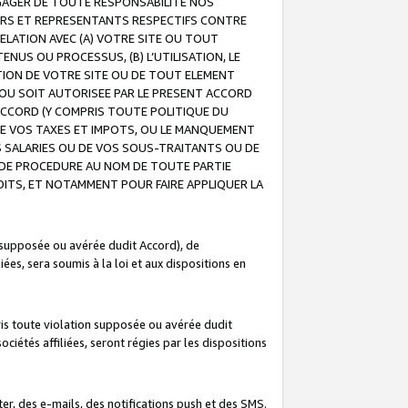
GAGER DE TOUTE RESPONSABILITE NOS
EURS ET REPRESENTANTS RESPECTIFS CONTRE
ELATION AVEC (A) VOTRE SITE OU TOUT
ENUS OU PROCESSUS, (B) L’UTILISATION, LE
ATION DE VOTRE SITE OU DE TOUT ELEMENT
E OU SOIT AUTORISEE PAR LE PRESENT ACCORD
ACCORD (Y COMPRIS TOUTE POLITIQUE DU
DE VOS TAXES ET IMPOTS, OU LE MANQUEMENT
OS SALARIES OU DE VOS SOUS-TRAITANTS OU DE
DE PROCEDURE AU NOM DE TOUTE PARTIE
OITS, ET NOTAMMENT POUR FAIRE APPLIQUER LA
 supposée ou avérée dudit Accord), de
ées, sera soumis à la loi et aux dispositions en
is toute violation supposée ou avérée dudit
iétés affiliées, seront régies par les dispositions
r, des e-mails, des notifications push et des SMS.