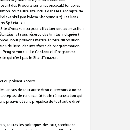
posant des Produits sur amazon.co.uk) (ci-après
isation, tout autre site inclus dans le Décompte de
 l'Alexa skill (via l'Alexa Shopping Kit). Les liens
ens Spéciaux
»).
e Site d’Amazon ou pour effectuer une autre action,
aillées (et sous réserve des limites indiquées)
 services, nous pouvons mettre à votre disposition
ation de liens, des interfaces de programmation
u Programme
»). Le Contenu du Programme
ite qui n’est pas le Site d’Amazon.
ct du présent Accord.
s, en sus de tout autre droit ou recours à notre
s acceptez de renoncer à) toute rémunération qui
ans préavis et sans préjudice de tout autre droit
s, toutes les politiques des prix, conditions