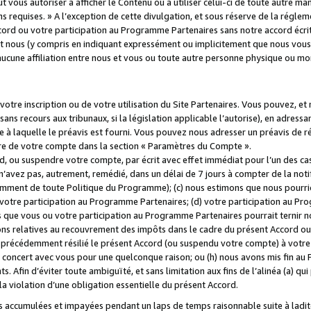
 vous autoriser à afficher le Contenu ou à utiliser celui-ci de toute autre man
ns requises. » A l’exception de cette divulgation, et sous réserve de la régle
rd ou votre participation au Programme Partenaires sans notre accord écrit
s et nous (y compris en indiquant expressément ou implicitement que nous vou
d'aucune affiliation entre nous et vous ou toute autre personne physique ou m
tre inscription ou de votre utilisation du Site Partenaires. Vous pouvez, et
 recours aux tribunaux, si la législation applicable l’autorise), en adressant 
e à laquelle le préavis est fourni. Vous pouvez nous adresser un préavis de r
ture de votre compte dans la section « Paramètres du Compte ».
, ou suspendre votre compte, par écrit avec effet immédiat pour l’un des cas
 n’avez pas, autrement, remédié, dans un délai de 7 jours à compter de la noti
tamment de toute Politique du Programme); (c) nous estimons que nous pourrio
votre participation au Programme Partenaires; (d) votre participation au Pro
ns que vous ou votre participation au Programme Partenaires pourrait ternir 
ons relatives au recouvrement des impôts dans le cadre du présent Accord ou 
s précédemment résilié le présent Accord (ou suspendu votre compte) à votre
de concert avec vous pour une quelconque raison; ou (h) nous avons mis fin a
. Afin d’éviter toute ambiguïté, et sans limitation aux fins de l’alinéa (a) qui
violation d’une obligation essentielle du présent Accord.
accumulées et impayées pendant un laps de temps raisonnable suite à ladite