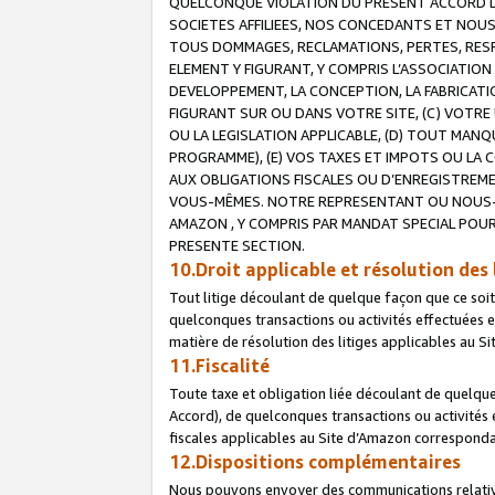
QUELCONQUE VIOLATION DU PRESENT ACCORD DE
SOCIETES AFFILIEES, NOS CONCEDANTS ET NOUS
TOUS DOMMAGES, RECLAMATIONS, PERTES, RESPO
ELEMENT Y FIGURANT, Y COMPRIS L’ASSOCIATION
DEVELOPPEMENT, LA CONCEPTION, LA FABRICATI
FIGURANT SUR OU DANS VOTRE SITE, (C) VOTRE 
OU LA LEGISLATION APPLICABLE, (D) TOUT MA
PROGRAMME), (E) VOS TAXES ET IMPOTS OU LA 
AUX OBLIGATIONS FISCALES OU D’ENREGISTREME
VOUS-MÊMES. NOTRE REPRESENTANT OU NOUS-
AMAZON , Y COMPRIS PAR MANDAT SPECIAL POUR
PRESENTE SECTION.
10.Droit applicable et résolution des 
Tout litige découlant de quelque façon que ce soi
quelconques transactions ou activités effectuées en
matière de résolution des litiges applicables au S
11.Fiscalité
Toute taxe et obligation liée découlant de quelqu
Accord), de quelconques transactions ou activités e
fiscales applicables au Site d’Amazon corresponda
12.Dispositions complémentaires
Nous pouvons envoyer des communications relatives