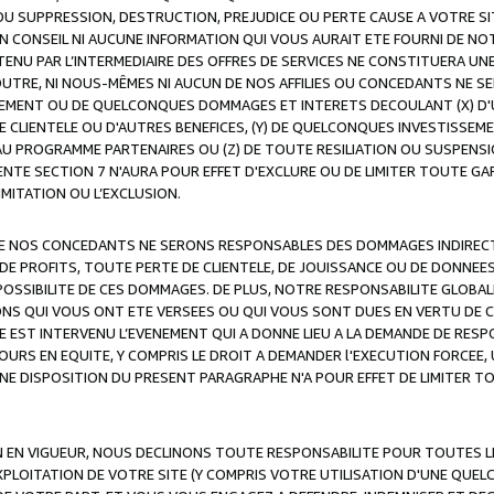
OU SUPPRESSION, DESTRUCTION, PREJUDICE OU PERTE CAUSE A VOTRE SI
 CONSEIL NI AUCUNE INFORMATION QUI VOUS AURAIT ETE FOURNI DE N
ENU PAR L’INTERMEDIAIRE DES OFFRES DE SERVICES NE CONSTITUERA U
OUTRE, NI NOUS-MÊMES NI AUCUN DE NOS AFFILIES OU CONCEDANTS NE
MENT OU DE QUELCONQUES DOMMAGES ET INTERETS DECOULANT (X) D'
DE CLIENTELE OU D'AUTRES BENEFICES, (Y) DE QUELCONQUES INVESTISS
 AU PROGRAMME PARTENAIRES OU (Z) DE TOUTE RESILIATION OU SUSPENS
ENTE SECTION 7 N'AURA POUR EFFET D'EXCLURE OU DE LIMITER TOUTE G
IMITATION OU L’EXCLUSION.
 DE NOS CONCEDANTS NE SERONS RESPONSABLES DES DOMMAGES INDIRECTS
DE PROFITS, TOUTE PERTE DE CLIENTELE, DE JOUISSANCE OU DE DONNEE
POSSIBILITE DE CES DOMMAGES. DE PLUS, NOTRE RESPONSABILITE GLOBA
ONS QUI VOUS ONT ETE VERSEES OU QUI VOUS SONT DUES EN VERTU DE
 EST INTERVENU L’EVENEMENT QUI A DONNE LIEU A LA DEMANDE DE RESP
OURS EN EQUITE, Y COMPRIS LE DROIT A DEMANDER l'EXECUTION FORCEE
UNE DISPOSITION DU PRESENT PARAGRAPHE N'A POUR EFFET DE LIMITER T
ON EN VIGUEUR, NOUS DECLINONS TOUTE RESPONSABILITE POUR TOUTES 
’EXPLOITATION DE VOTRE SITE (Y COMPRIS VOTRE UTILISATION D'UNE QUE