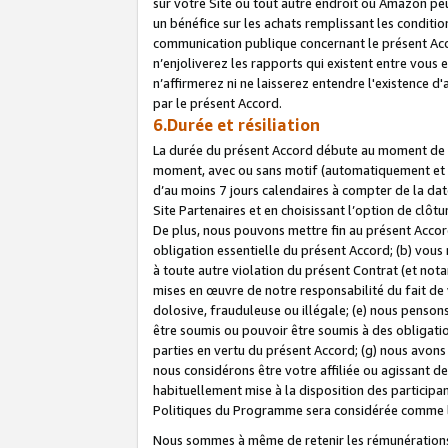
sur votre Site ou tout autre endroit où Amazon peut
un bénéfice sur les achats remplissant les conditio
communication publique concernant le présent Acco
n’enjoliverez les rapports qui existent entre vou
n’affirmerez ni ne laisserez entendre l'existence 
par le présent Accord.
6.Durée et résiliation
La durée du présent Accord débute au moment de vo
moment, avec ou sans motif (automatiquement et sans
d’au moins 7 jours calendaires à compter de la dat
Site Partenaires et en choisissant l’option de clô
De plus, nous pouvons mettre fin au présent Accord
obligation essentielle du présent Accord; (b) vous
à toute autre violation du présent Contrat (et no
mises en œuvre de notre responsabilité du fait de 
dolosive, frauduleuse ou illégale; (e) nous penso
être soumis ou pouvoir être soumis à des obligati
parties en vertu du présent Accord; (g) nous avon
nous considérons être votre affiliée ou agissant 
habituellement mise à la disposition des participants
Politiques du Programme sera considérée comme la 
Nous sommes à même de retenir les rémunérations 