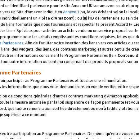
ant un identifiant partenaire pour le site Amazon UK sur amazon.co.uk et pro
ens vers un Site d’Amazon indiqué en
Annexe 1
ou, le cas échéant selon la local
s individuellement un «
Site d’Amazon
») ; ou (ii) l'ID de Partenaire au sein de
 de liens formatés que nous fournissons et respecter le présent Accord («
Li
 des Liens Spéciaux pour acheter un article vendu ou un service proposé sur l
rogramme pour les achats remplissant les conditions requises, telles que dét
 Partenaires
. Afin de faciliter votre insertion des liens vers ces articles ou
liens, des widgets, des liens, des contenus marketing et autres outils de cré
ue d’autres informations concernant le Programme Partenaires (le «
Contenu d
 tout autre information ou contenu concernant des produits proposés sur un s
amme Partenaires
oir participer au Programme Partenaires et toucher une rémunération.
les informations que nous vous demanderons en vue de vérifier votre respe
d ou de conditions générales d’autres contrats marketing d’Amazon applicable
 toute la mesure autorisée par la loi) suspendre de façon permanente (et vou
d, que ladite rémunération soit liée directement ou non à ladite violation, s
e supérieur à ce montant.
de votre participation au Programme Partenaires. De même qu’entre vous et nou