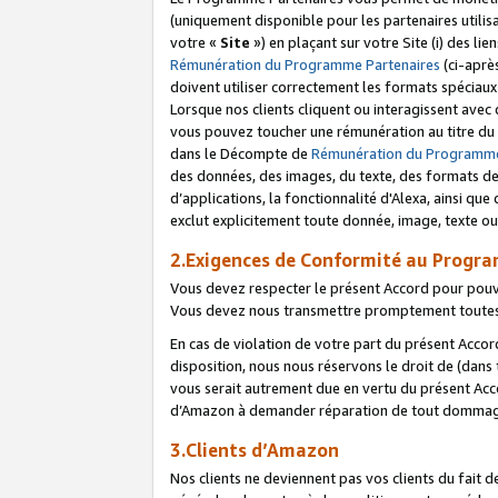
(uniquement disponible pour les partenaires utilis
votre «
Site
») en plaçant sur votre Site (i) des li
Rémunération du Programme Partenaires
(ci-aprè
doivent utiliser correctement les formats spéciaux
Lorsque nos clients cliquent ou interagissent avec
vous pouvez toucher une rémunération au titre du p
dans le Décompte de
Rémunération du Programme
des données, des images, du texte, des formats de 
d’applications, la fonctionnalité d'Alexa, ainsi q
exclut explicitement toute donnée, image, texte ou
2.Exigences de Conformité au Progr
Vous devez respecter le présent Accord pour pouv
Vous devez nous transmettre promptement toutes 
En cas de violation de votre part du présent Accor
disposition, nous nous réservons le droit de (dans
vous serait autrement due en vertu du présent Accor
d’Amazon à demander réparation de tout dommag
3.Clients d’Amazon
Nos clients ne deviennent pas vos clients du fait 