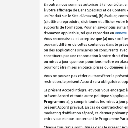
En outre, nous sommes autorisés à (a) contrôler, en
à votre affichage de Liens Spéciaux et de Contenu d
un Produit sur le Site d’Amazon), (b) évaluer, contr
(c) utiliser, reproduire, distribuer et afficher vo
supports de formation. Pour en savoir plus sur la
d’Amazon applicable, tel que reproduit en
Annexe
Vous reconnaissez et acceptez que (a) nos sociétés
pouvant différer de celles contenues dans le prése
ou des applications similaires ou concurrents avec 
constituera pas une renonciation à notre droit d’im
ou mises à jour que nous pourrions mettre en pla
pourront être mises en place, prises ou données à n
Vous ne pouvez pas céder ou transférer le présent 
restriction, le présent Accord sera obligatoire, op
Le présent Accord intègre, et vous vous engagez à r
présent Accord et toute autre politique s’appliqu
Programme
»), y compris toutes les mises à jour
présent Accord prévaut. En cas de contradiction e
marketing d’affiliation séparé, ce dernier prévaut
entre vous et nous concernant le Programme Partena
Chaque fois qu’ils sont utilisés dans le présent Ac