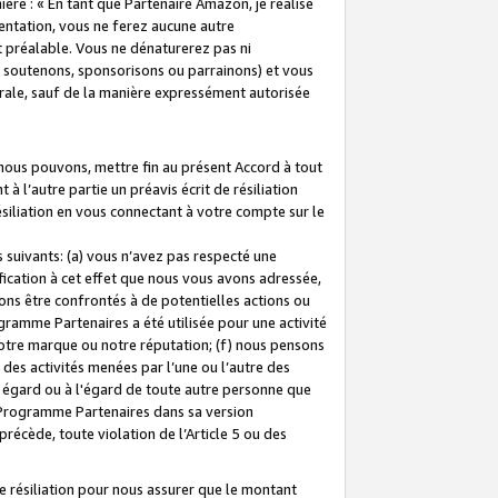
ière : « En tant que Partenaire Amazon, je réalise
mentation, vous ne ferez aucune autre
 préalable. Vous ne dénaturerez pas ni
s soutenons, sponsorisons ou parrainons) et vous
orale, sauf de la manière expressément autorisée
 nous pouvons, mettre fin au présent Accord à tout
à l’autre partie un préavis écrit de résiliation
ésiliation en vous connectant à votre compte sur le
 suivants: (a) vous n’avez pas respecté une
fication à cet effet que nous vous avons adressée,
ns être confrontés à de potentielles actions ou
gramme Partenaires a été utilisée pour une activité
notre marque ou notre réputation; (f) nous pensons
des activités menées par l’une ou l’autre des
 égard ou à l'égard de toute autre personne que
u Programme Partenaires dans sa version
 précède, toute violation de l’Article 5 ou des
 résiliation pour nous assurer que le montant