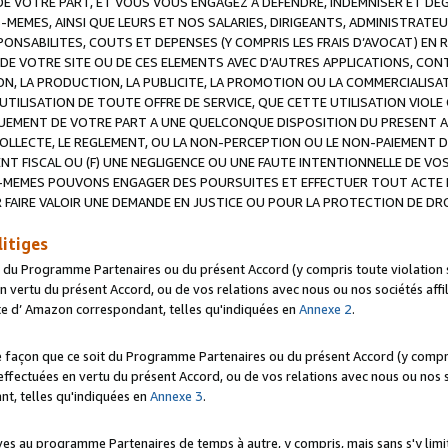
 VOTRE PART, ET VOUS VOUS ENGAGEZ A DEFENDRE, INDEMNISER ET DE
-MEMES, AINSI QUE LEURS ET NOS SALARIES, DIRIGEANTS, ADMINISTRAT
NSABILITES, COUTS ET DEPENSES (Y COMPRIS LES FRAIS D’AVOCAT) EN R
 DE VOTRE SITE OU DE CES ELEMENTS AVEC D’AUTRES APPLICATIONS, CONT
ON, LA PRODUCTION, LA PUBLICITE, LA PROMOTION OU LA COMMERCIALIS
UTILISATION DE TOUTE OFFRE DE SERVICE, QUE CETTE UTILISATION VIOL
NQUEMENT DE VOTRE PART A UNE QUELCONQUE DISPOSITION DU PRESENT 
COLLECTE, LE REGLEMENT, OU LA NON-PERCEPTION OU LE NON-PAIEMENT 
NT FISCAL OU (F) UNE NEGLIGENCE OU UNE FAUTE INTENTIONNELLE DE V
MEMES POUVONS ENGAGER DES POURSUITES ET EFFECTUER TOUT ACTE 
 FAIRE VALOIR UNE DEMANDE EN JUSTICE OU POUR LA PROTECTION DE DR
litiges
t du Programme Partenaires ou du présent Accord (y compris toute violation
 vertu du présent Accord, ou de vos relations avec nous ou nos sociétés affili
ite d’ Amazon correspondant, telles qu'indiquées en
Annexe 2
.
e façon que ce soit du Programme Partenaires ou du présent Accord (y compr
ffectuées en vertu du présent Accord, ou de vos relations avec nous ou nos soc
nt, telles qu'indiquées en
Annexe 3
.
 au programme Partenaires de temps à autre, y compris, mais sans s'y limite