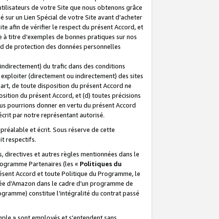
 utilisateurs de votre Site que nous obtenons grâce
é sur un Lien Spécial de votre Site avant d’acheter
te afin de vérifier le respect du présent Accord, et
te à titre d’exemples de bonnes pratiques sur nos
ord de protection des données personnelles
indirectement) du trafic dans des conditions
exploiter (directement ou indirectement) des sites
 part, de toute disposition du présent Accord ne
osition du présent Accord, et (d) toutes précisions
ous pourrions donner en vertu du présent Accord
écrit par notre représentant autorisé.
préalable et écrit. Sous réserve de cette
it respectifs.
s, directives et autres règles mentionnées dans le
programme Partenaires (les «
Politiques du
résent Accord et toute Politique du Programme, le
iliée d’Amazon dans le cadre d’un programme de
ogramme) constitue l’intégralité du contrat passé
xemple » sont employés et s'entendent sans