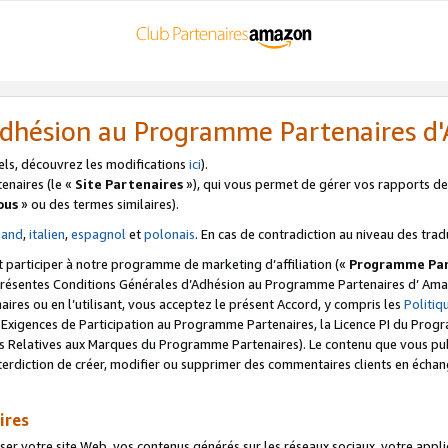
’Adhésion au Programme Partenaires 
els, découvrez les modifications
ici
).
enaires (le «
Site Partenaires
»), qui vous permet de gérer vos rapports de 
ous
» ou des termes similaires).
mand
,
italien
,
espagnol
et
polonais
. En cas de contradiction au niveau des trad
t participer à notre programme de marketing d’affiliation («
Programme Par
 présentes Conditions Générales d’Adhésion au Programme Partenaires d’ Ama
naires ou en l’utilisant, vous acceptez le présent Accord, y compris les
Politi
s Exigences de Participation au Programme Partenaires, la Licence PI du Pr
s Relatives aux Marques du Programme Partenaires). Le contenu que vous publ
erdiction de créer, modifier ou supprimer des commentaires clients en échan
ires
votre site Web, vos contenus générés sur les réseaux sociaux, votre applicati