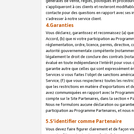
générales de vente, règles, politiques et procédure
s’appliqueront à ces clients et resteront modifiabl
contacte pour des questions en rapport avec ses in
s’adresser à notre service client.
4.Garanties
Vous déclarez, garantissez et reconnaissez (a) qu
Accord, (b) que ni votre participation au Programme
réglementation, ordre, licence, permis, directive,
autorité gouvernementale compétente (notamment le
légalement le droit de conclure des contrats (not
évalué en toute indépendance l’intérêt pour vous 
garantie autre que celles qui sont expressément én
Services si vous faites l’objet de sanctions amér
Service; (f) que vous respecterez toutes les restri
que les restrictions en matière d’exportations et d
avez communiquées en rapport avec le Programme P
compte sur le Site Partenaires, dans la section «
Nous ne formulons aucune déclaration ou garantie
participation au Programme Partenaires, et nous n
5.S’identifier comme Partenaire
Vous devez faire figurer clairement et de façon vi