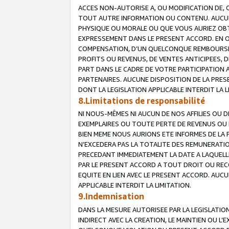
ACCES NON-AUTORISE A, OU MODIFICATION DE, 
TOUT AUTRE INFORMATION OU CONTENU. AUCUN
PHYSIQUE OU MORALE OU QUE VOUS AURIEZ OBT
EXPRESSEMENT DANS LE PRESENT ACCORD. EN 
COMPENSATION, D’UN QUELCONQUE REMBOURSE
PROFITS OU REVENUS, DE VENTES ANTICIPEES, 
PART DANS LE CADRE DE VOTRE PARTICIPATION
PARTENAIRES. AUCUNE DISPOSITION DE LA PRES
DONT LA LEGISLATION APPLICABLE INTERDIT LA L
8.Limitations de responsabilité
NI NOUS-MÊMES NI AUCUN DE NOS AFFILIES OU
EXEMPLAIRES OU TOUTE PERTE DE REVENUS OU 
BIEN MEME NOUS AURIONS ETE INFORMES DE LA 
N’EXCEDERA PAS LA TOTALITE DES REMUNERATI
PRECEDANT IMMEDIATEMENT LA DATE A LAQUELLE
PAR LE PRESENT ACCORD A TOUT DROIT OU REC
EQUITE EN LIEN AVEC LE PRESENT ACCORD. AUC
APPLICABLE INTERDIT LA LIMITATION.
9.Indemnisation
DANS LA MESURE AUTORISEE PAR LA LEGISLATI
INDIRECT AVEC LA CREATION, LE MAINTIEN OU L