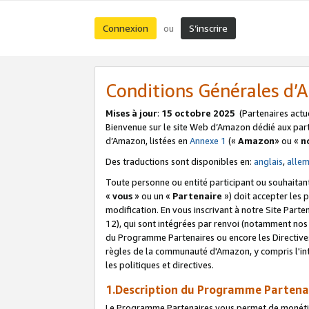
Connexion
S’inscrire
ou
Conditions Générales d
Mises à jour
:
15 octobre 2025
(Partenaires actu
Bienvenue sur le site Web d’Amazon dédié aux part
d’Amazon, listées en
Annexe 1
(«
Amazon
» ou «
n
Des traductions sont disponibles en:
anglais
,
alle
Toute personne ou entité participant ou souhaitan
«
vous
» ou un «
Partenaire
») doit accepter les
modification. En vous inscrivant à notre Site Parte
12), qui sont intégrées par renvoi (notamment no
du Programme Partenaires ou encore les Directive
règles de la communauté d'Amazon, y compris l'int
les politiques et directives.
1.Description du Programme Partena
Le Programme Partenaires vous permet de monétiser 