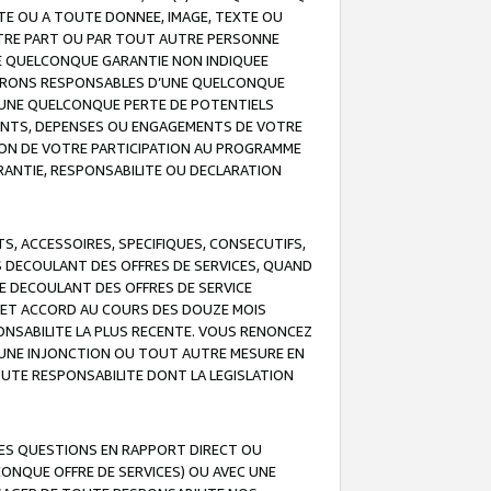
TE OU A TOUTE DONNEE, IMAGE, TEXTE OU
OTRE PART OU PAR TOUT AUTRE PERSONNE
NE QUELCONQUE GARANTIE NON INDIQUEE
 SERONS RESPONSABLES D’UNE QUELCONQUE
UNE QUELCONQUE PERTE DE POTENTIELS
EMENTS, DEPENSES OU ENGAGEMENTS DE VOTRE
ION DE VOTRE PARTICIPATION AU PROGRAMME
ARANTIE, RESPONSABILITE OU DECLARATION
, ACCESSOIRES, SPECIFIQUES, CONSECUTIFS,
S DECOULANT DES OFFRES DE SERVICES, QUAND
LE DECOULANT DES OFFRES DE SERVICE
 CET ACCORD AU COURS DES DOUZE MOIS
ONSABILITE LA PLUS RECENTE. VOUS RENONCEZ
, UNE INJONCTION OU TOUT AUTRE MESURE EN
OUTE RESPONSABILITE DONT LA LEGISLATION
LES QUESTIONS EN RAPPORT DIRECT OU
LCONQUE OFFRE DE SERVICES) OU AVEC UNE