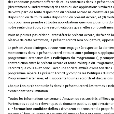
des conditions pouvant différer de celles contenues dans le présent Ac
(directement ou indirectement) des sites ou des applications similaires o
de votre part, de toute disposition du présent Accord ne constituera pa
disposition ou de toute autre disposition du présent Accord, et (d) tou
nous pourrions prendre et toutes approbations que nous pourrions donn
notre seule discrétion, et ne seront valables que si elles sont confirmée
Vous ne pouvez pas céder ou transférer le présent Accord, du fait de la 
réserve de cette restriction, le présent Accord sera obligatoire, opposab
Le présent Accord intègre, et vous vous engagez à respecter, la dernière 
mentionnées dans le présent Accord et toute autre politique s’appliqua
programme Partenaires (les «
Politiques du Programme
»), y compri
contradiction entre le présent Accord et toute Politique du Programme, 
l’accord que vous avez conclu avec une société affiliée d’Amazon dans 
programme séparé. Le présent Accord (y compris les Politiques du Progr
Programme Partenaires, et il supplante tous les accords et discussions 
Chaque fois qu’ils sont utilisés dans le présent Accord, les termes « in
s'entendent sans limitation.
Toutes les informations concernant Amazon ou ses sociétés affiliées 
Partenaires et qui ne relèvent pas du domaine public, ou qui devraient
«
Informations confidentielles
» d’Amazon et demeurent la propriété 
mesure où leur utilisation est raisonnablement nécessaire pour l'appli