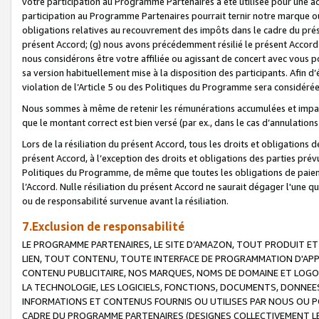
votre participation au Programme Partenaires a été utilisée pour une ac
participation au Programme Partenaires pourrait ternir notre marque ou
obligations relatives au recouvrement des impôts dans le cadre du prése
présent Accord; (g) nous avons précédemment résilié le présent Accord
nous considérons être votre affiliée ou agissant de concert avec vous 
sa version habituellement mise à la disposition des participants. Afin d’é
violation de l’Article 5 ou des Politiques du Programme sera considéré
Nous sommes à même de retenir les rémunérations accumulées et impayée
que le montant correct est bien versé (par ex., dans le cas d’annulations
Lors de la résiliation du présent Accord, tous les droits et obligations 
présent Accord, à l’exception des droits et obligations des parties prévus
Politiques du Programme, de même que toutes les obligations de paiement
l’Accord. Nulle résiliation du présent Accord ne saurait dégager l'une 
ou de responsabilité survenue avant la résiliation.
7.Exclusion de responsabilité
LE PROGRAMME PARTENAIRES, LE SITE D’AMAZON, TOUT PRODUIT ET 
LIEN, TOUT CONTENU, TOUTE INTERFACE DE PROGRAMMATION D'APP
CONTENU PUBLICITAIRE, NOS MARQUES, NOMS DE DOMAINE ET LOGOS
LA TECHNOLOGIE, LES LOGICIELS, FONCTIONS, DOCUMENTS, DONNEES
INFORMATIONS ET CONTENUS FOURNIS OU UTILISES PAR NOUS OU P
CADRE DU PROGRAMME PARTENAIRES (DESIGNES COLLECTIVEMENT LE