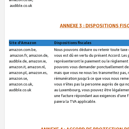
audible.co.uk
ANNEXE 3 : DISPOSITIONS FI
Site d’Amazon
Dispositions fiscales
amazon.com.be,
Nous pouvons déduire ou retenir toute taxe 
amazon.fr, amazon.de,
vous est dû en vertu du présent Accord. Les 
audible.de, amazon.ie,
représenteront le paiement ou le règlement 
amazon.it, amazon.nl,
pouvons vous demander ponctuellement des r
amazon.pl, amazon.es,
mais que vous ne nous les transmettez pas, n
amazon.se,
rémunération jusqu’à ce que vous nous reme
amazon.co.uk,
vous n’êtes pas la personne auprès de qui no
audible.co.uk
au Luxembourg, vous pouvez être légalement 
une facture répondant aux exigences d’une 
paiera la TVA applicable.