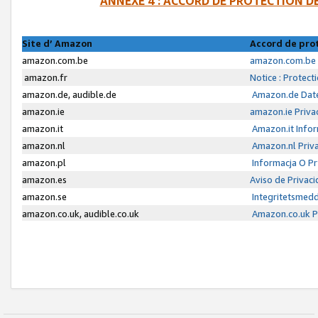
ANNEXE 4 : ACCORD DE PROTECTION 
Site d’ Amazon
Accord de pro
amazon.com.be
amazon.com.be 
amazon.fr
Notice : Protect
amazon.de, audible.de
Amazon.de Date
amazon.ie
amazon.ie Priva
amazon.it
Amazon.it Infor
amazon.nl
Amazon.nl Priva
amazon.pl
Informacja O P
amazon.es
Aviso de Privac
amazon.se
Integritetsmed
amazon.co.uk, audible.co.uk
Amazon.co.uk Pr