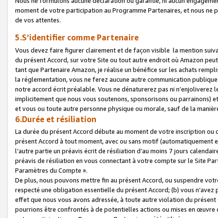
Nous ne formulons aucune déclaration ou garantie, ni aucun engagemen
moment de votre participation au Programme Partenaires, et nous ne p
de vos attentes.
5.S’identifier comme Partenaire
Vous devez faire figurer clairement et de façon visible la mention sui
du présent Accord, sur votre Site ou tout autre endroit où Amazon peut vo
tant que Partenaire Amazon, je réalise un bénéfice sur les achats remplis
la réglementation, vous ne ferez aucune autre communication publique
notre accord écrit préalable. Vous ne dénaturerez pas ni n’enjoliverez 
implicitement que nous vous soutenons, sponsorisons ou parrainons) et v
et vous ou toute autre personne physique ou morale, sauf de la manièr
6.Durée et résiliation
La durée du présent Accord débute au moment de votre inscription ou de
présent Accord à tout moment, avec ou sans motif (automatiquement et sa
l’autre partie un préavis écrit de résiliation d’au moins 7 jours calenda
préavis de résiliation en vous connectant à votre compte sur le Site Par
Paramètres du Compte ».
De plus, nous pouvons mettre fin au présent Accord, ou suspendre votre 
respecté une obligation essentielle du présent Accord; (b) vous n’avez p
effet que nous vous avons adressée, à toute autre violation du présen
pourrions être confrontés à de potentielles actions ou mises en œuvre 