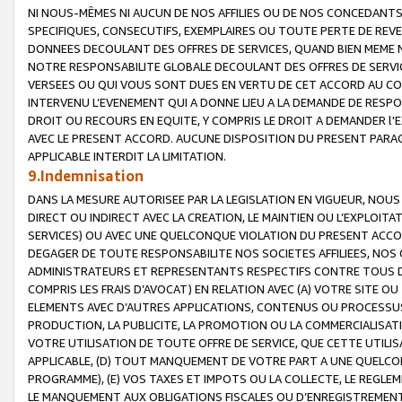
NI NOUS-MÊMES NI AUCUN DE NOS AFFILIES OU DE NOS CONCEDANT
SPECIFIQUES, CONSECUTIFS, EXEMPLAIRES OU TOUTE PERTE DE REVE
DONNEES DECOULANT DES OFFRES DE SERVICES, QUAND BIEN MEME N
NOTRE RESPONSABILITE GLOBALE DECOULANT DES OFFRES DE SERVI
VERSEES OU QUI VOUS SONT DUES EN VERTU DE CET ACCORD AU CO
INTERVENU L’EVENEMENT QUI A DONNE LIEU A LA DEMANDE DE RESP
DROIT OU RECOURS EN EQUITE, Y COMPRIS LE DROIT A DEMANDER l'
AVEC LE PRESENT ACCORD. AUCUNE DISPOSITION DU PRESENT PARAG
APPLICABLE INTERDIT LA LIMITATION.
9.Indemnisation
DANS LA MESURE AUTORISEE PAR LA LEGISLATION EN VIGUEUR, NO
DIRECT OU INDIRECT AVEC LA CREATION, LE MAINTIEN OU L’EXPLOIT
SERVICES) OU AVEC UNE QUELCONQUE VIOLATION DU PRESENT ACCO
DEGAGER DE TOUTE RESPONSABILITE NOS SOCIETES AFFILIEES, NOS 
ADMINISTRATEURS ET REPRESENTANTS RESPECTIFS CONTRE TOUS D
COMPRIS LES FRAIS D’AVOCAT) EN RELATION AVEC (A) VOTRE SITE O
ELEMENTS AVEC D’AUTRES APPLICATIONS, CONTENUS OU PROCESSUS, (
PRODUCTION, LA PUBLICITE, LA PROMOTION OU LA COMMERCIALISAT
VOTRE UTILISATION DE TOUTE OFFRE DE SERVICE, QUE CETTE UTILI
APPLICABLE, (D) TOUT MANQUEMENT DE VOTRE PART A UNE QUELCO
PROGRAMME), (E) VOS TAXES ET IMPOTS OU LA COLLECTE, LE REGLE
LE MANQUEMENT AUX OBLIGATIONS FISCALES OU D’ENREGISTREMENT 