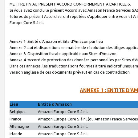
METTRE FIN AU PRESENT ACCORD CONFORMEMENT A L’ARTICLE 6.
Si vous avez conclu le présent Accord avec Amazon France Services SAS 
futures du présent Accord seront réputées s’appliquer entre vous et 
Europe Core S.à r.l.
Annexe 1 :Entité d’Amazon et Site d’Amazon par lieu
Annexe 2 :Loi et dispositions en matière de résolution des litiges appli
Annexe 3 :Disposition fiscale applicable aux Sites d’Amazon
Annexe 4 :Accord de protection des données personnelles par Sites d
Dans ces annexes, les traductions sont fournies à titre indicatif uniquem
version anglaise de ces documents prévaut en cas de contradiction.
ANNEXE 1 : ENTITE D’A
Lieu
Entité d’Amazon
Belgique
Amazon Europe Core S.à r.l.
France
Amazon Europe Core S.à r.l.(ou Amazon France Services 
Allemagne
Amazon Europe Core S.à r.l.
Irlande
Amazon Europe Core S.à r.l.