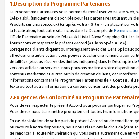
1.Description du Programme Partenaires
Le Programme Partenaires vous permet de monétiser votre site Web, vos 
l'Alexa skill (uniquement disponible pour les partenaires utilisant un 
Produits sur amazon.co.uk) (ci-après votre «
Site
») en plaçant sur votr
la localisation, tout autre site inclus dans le Décompte de
Rémunération
l'ID de Partenaire au sein de l'Alexa skill (via l'Alexa Shopping Kit). Le
fournissons et respecter le présent Accord («
Liens Spéciaux
»).
Lorsque nos clients cliquent ou interagissent avec des Liens Spéciaux p
effectuer une autre action, vous pouvez toucher une rémunération au ti
détaillées (et sous réserve des limites indiquées) dans le Décompte de
vers ces articles ou services, nous pouvons mettre à votre disposition d
contenus marketing et autres outils de création de liens, des interfaces
informations concernant le Programme Partenaires (le «
Contenu du 
texte ou tout autre information ou contenu concernant des produits prop
2.Exigences de Conformité au Programme Partenair
Vous devez respecter le présent Accord pour pouvoir participer au Pr
Vous devez nous transmettre promptement toutes les informations que
En cas de violation de votre part du présent Accord ou de conditions g
ou recours à notre disposition, nous nous réservons le droit de (dans 
de renoncer à) toute rémunération qui vous serait autrement due en ver