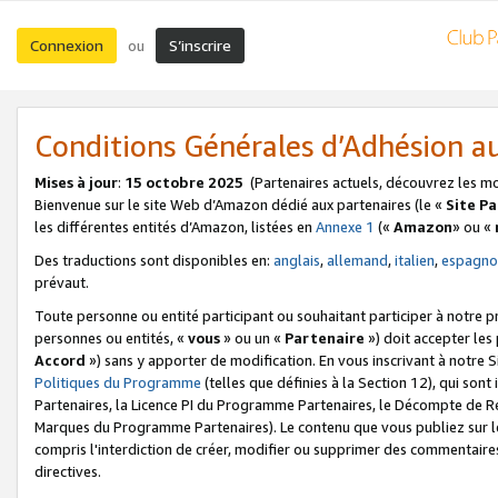
Connexion
S’inscrire
ou
Conditions Générales d’Adhésion 
Mises à jour
:
15 octobre 2025
(Partenaires actuels, découvrez les m
Bienvenue sur le site Web d’Amazon dédié aux partenaires (le «
Site P
les différentes entités d’Amazon, listées en
Annexe 1
(«
Amazon
» ou «
Des traductions sont disponibles en:
anglais
,
allemand
,
italien
,
espagno
prévaut.
Toute personne ou entité participant ou souhaitant participer à notre 
personnes ou entités, «
vous
» ou un «
Partenaire
») doit accepter le
Accord
») sans y apporter de modification. En vous inscrivant à notre Si
Politiques du Programme
(telles que définies à la Section 12), qui so
Partenaires, la Licence PI du Programme Partenaires, le Décompte de 
Marques du Programme Partenaires). Le contenu que vous publiez sur l
compris l'interdiction de créer, modifier ou supprimer des commentaires
directives.