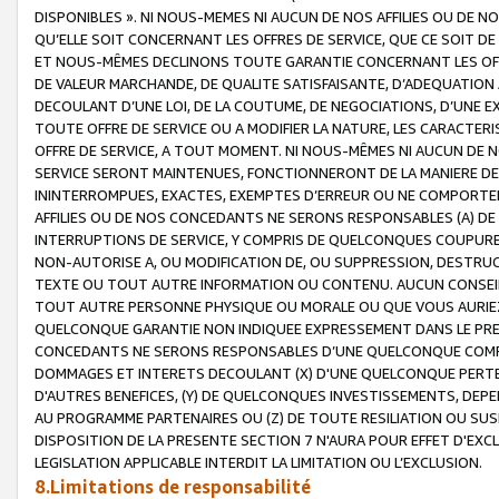
DISPONIBLES ». NI NOUS-MEMES NI AUCUN DE NOS AFFILIES OU D
QU’ELLE SOIT CONCERNANT LES OFFRES DE SERVICE, QUE CE SOIT DE
ET NOUS-MÊMES DECLINONS TOUTE GARANTIE CONCERNANT LES OFFRE
DE VALEUR MARCHANDE, DE QUALITE SATISFAISANTE, D’ADEQUATION
DECOULANT D’UNE LOI, DE LA COUTUME, DE NEGOCIATIONS, D’UNE
TOUTE OFFRE DE SERVICE OU A MODIFIER LA NATURE, LES CARACTERI
OFFRE DE SERVICE, A TOUT MOMENT. NI NOUS-MÊMES NI AUCUN DE 
SERVICE SERONT MAINTENUES, FONCTIONNERONT DE LA MANIERE DECR
ININTERROMPUES, EXACTES, EXEMPTES D’ERREUR OU NE COMPORT
AFFILIES OU DE NOS CONCEDANTS NE SERONS RESPONSABLES (A) DE
INTERRUPTIONS DE SERVICE, Y COMPRIS DE QUELCONQUES COUPURE
NON-AUTORISE A, OU MODIFICATION DE, OU SUPPRESSION, DESTRUC
TEXTE OU TOUT AUTRE INFORMATION OU CONTENU. AUCUN CONSEIL 
TOUT AUTRE PERSONNE PHYSIQUE OU MORALE OU QUE VOUS AURIEZ 
QUELCONQUE GARANTIE NON INDIQUEE EXPRESSEMENT DANS LE PRES
CONCEDANTS NE SERONS RESPONSABLES D’UNE QUELCONQUE COM
DOMMAGES ET INTERETS DECOULANT (X) D'UNE QUELCONQUE PERTE D
D'AUTRES BENEFICES, (Y) DE QUELCONQUES INVESTISSEMENTS, DEP
AU PROGRAMME PARTENAIRES OU (Z) DE TOUTE RESILIATION OU SU
DISPOSITION DE LA PRESENTE SECTION 7 N'AURA POUR EFFET D'EXC
LEGISLATION APPLICABLE INTERDIT LA LIMITATION OU L’EXCLUSION.
8.Limitations de responsabilité