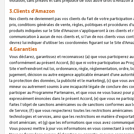
violation, sans préavis et sans préjudice de tout autre droit d’Amazo
3.Clients d’Amazon
Nos clients ne deviennent pas vos clients du fait de votre participati
prix, conditions générales de vente, règles, politiques et procédures d’u
produits indiquées sur le Site d’Amazon s’appliqueront à ces clients et
communication à aucun de nos clients et, si l’un de nos clients vous co
devrez lui indiquer d’utiliser les coordonnées figurant sur le Site d’Ama
4.Garanties
Vous déclarez, garantissez et reconnaissez (a) que vous participerez a
conformément au présent Accord, (b) que ni votre participation au Prog
Site n’enfreindront nul loi, ordonnance, règle, réglementation, ordre, li
jugement, décision ou autre exigence applicable émanant d’une autori
la protection des données, la publicité et le marketing), (c) que vous 
mineur ou autrement soumis à une incapacité légale de conclure des con
participer au Programme Partenaires, et que vous ne vous basez pour pr
expressément énoncées dans le présent Accord, (e) que vous ne particip
faites l’objet de sanctions américaines ou de sanctions conformes aux 
de Service; (f) que vous respecterez toutes les restrictions américaines
technologies et services, ainsi que les restrictions en matière d’exporta
droit américain; et (g) que les informations que vous avez communiqué
Vous pouvez mettre à jour vos informations en vous connectant à votre