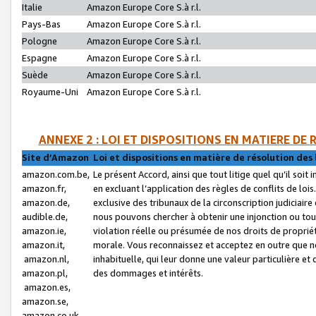
Italie
Amazon Europe Core S.à r.l.
Pays-Bas
Amazon Europe Core S.à r.l.
Pologne
Amazon Europe Core S.à r.l.
Espagne
Amazon Europe Core S.à r.l.
Suède
Amazon Europe Core S.à r.l.
Royaume-Uni
Amazon Europe Core S.à r.l.
ANNEXE 2 : LOI ET DISPOSITIONS EN MATIERE DE
Site d’Amazon
Loi et dispositions en matière de résolution des 
amazon.com.be,
Le présent Accord, ainsi que tout litige quel qu’il soi
amazon.fr,
en excluant l’application des règles de conflits de l
amazon.de,
exclusive des tribunaux de la circonscription judiciai
audible.de,
nous pouvons chercher à obtenir une injonction ou tou
amazon.ie,
violation réelle ou présumée de nos droits de proprié
amazon.it,
morale. Vous reconnaissez et acceptez en outre que n
amazon.nl,
inhabituelle, qui leur donne une valeur particulière 
amazon.pl,
des dommages et intérêts.
amazon.es,
amazon.se,
amazon.co.uk,