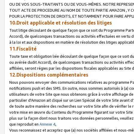
OU DE VOS SOUS-TRAITANTS OU DE VOUS-MÊMES. NOTRE REPRES
TOUT ACTE DE PROCEDURE AU NOM DE TOUTE PARTIE AMAZON , Y CO
POUR LA PROTECTION DE DROITS, ET NOTAMMENT POUR FAIRE APPL
10.Droit applicable et résolution des litiges
Tout litige découlant de quelque façon que ce soit du Programme Parte
Accord), de quelconques transactions ou activités effectuées en vertu d
à la loi et aux dispositions en matière de résolution des litiges applic
11.Fiscalité
Toute taxe et obligation liée découlant de quelque façon que ce soit 
ou avérée dudit Accord), de quelconques transactions ou activités effe
affiliées, seront régies par les dispositions fiscales applicables au Si
12.Dispositions complémentaires
Nous pouvons envoyer des communications relatives au programme Parten
notifications push et des SMS. En outre, nous sommes autorisés à (a) cont
utilisateurs de votre Site que nous obtenons grâce à votre affichage de
particulier d'Amazon ait cliqué sur un Lien Spécial de votre Site avant d
de toute autre manière des recherches sur votre Site afin de vérifier le re
votre mise en œuvre du Contenu du Programme figurant sur votre Site à
plus sur la façon dont nous traitons vos données personnelles, veuille
que reproduit en
Annexe 4
,
Vous reconnaissez et acceptez que (a) nos sociétés affiliées et nous-m